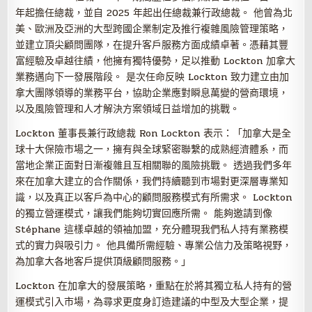
年起擔任總裁，並自 2025 年起出任總裁兼行政總裁。 他曾為北
美、歐洲及亞洲的大型跨國企業制定及推行複雜風險管理策略，
並建立頂尖顧問團隊，在提升客戶服務方面成績卓著。憑藉其豐
富經驗及卓越往績，他擁有獨特優勢，足以推動 Lockton 加拿大
業務邁向下一發展階段。 是次任命反映 Lockton 致力建立由加
拿大團隊領導的業務平台，協助企業應對瞬息萬變的營商環境，
以及風險管理和人才解決方案領域日益增加的挑戰。
Lockton 董事長兼行政總裁 Ron Lockton 表示：「加拿大是全
球十大保險市場之一，擁有與全球緊密聯繫的成熟經濟體系，而
當地企業正面對日漸複雜且互相關聯的風險挑戰。 透過我們多年
來在加拿大建立的合作關係，我們持續聽到市場對更深層專業知
識，以及真正以客戶為中心的顧問服務模式有所需求。 Lockton
的獨立營運模式，讓我們能夠切實回應所需。 能夠邀請到像
Stéphane 這樣卓越的領袖加盟，充分體現我們私人持有業務模
式的實力與吸引力。 他具備所需經驗、專業公信力及策略視野，
為加拿大各地客戶提供頂級顧問服務。」
Lockton 在加拿大的發展策略，重點在於將其獨立私人持有的營
運模式引入市場，為尋求更度身訂造建議的中型及大型企業，提