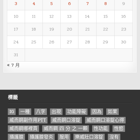
3
4
5
6
7
8
9
10
11
12
13
14
15
16
17
18
19
20
21
22
23
24
25
26
27
28
29
30
31
« 7 月
標籤
IG
一種
八字
出現
功能障礙
因為
如果
威而鋼副作用PTT
威而鋼口溶錠
威而鋼口溶錠心得
威而鋼哪裡買
威而鋼 四 分 之 一顆
性功能
性慾
攝護腺
攝護腺發炎
服用
樂威壯口溶錠
沒有