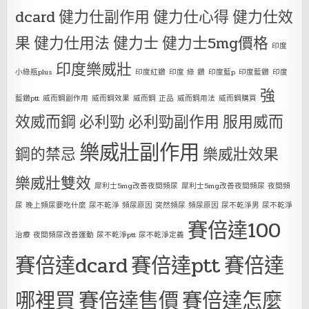
dcard
健力仕副作用
健力仕心得
健力仕效
果
健力仕用法
健力士
健力士5mg價格
印度
印度樂威壯
小綠瓶plus
印度紅鑽
印度 綠 鑽
印度藍p
印度藍鑽
印度
強
藍鑽ptt
威而鋼副作用
威而鋼效果
威而鋼 正品
威而鋼用法
威而鋼購買
效威而鋼
必利勁
必利勁副作用
服用威而
樂威壯副作用
鋼的禁忌
樂威壯效果
樂威壯雙效
犀利士5mg改善夜間頻尿
犀利士5mg改善夜間頻尿 夜間頻
尿 晚上頻尿要吃什麼 尿不乾淨 頻尿原因 突然頻尿 頻尿原因 尿不乾淨男 尿不乾淨
賽倍達100
治療 夜間頻尿改善運動 尿不乾淨ptt 尿不乾淨定義
賽倍達dcard
賽倍達ptt
賽倍達
哪裡買
賽倍達售價
賽倍達怎麼