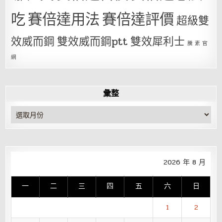
吃
賽倍達用法
賽倍達評價
超級雙
效威而鋼
雙效威而鋼ptt
雙效犀利士
騰 素 官
網
彙整
彙
整
2026 年 8 月
一
二
三
四
五
六
日
1
2