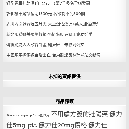
好孕專車補助滿1年 北市：1萬7千多名孕婦受惠
彰化機車駕訓補助1800元 名額剩不到500個
周思齊引退賽及五月天 大巨蛋估湧近4萬人加強疏導
新北馬禮遜美國學校捐物資 駕駛員總工會助送愛
傳後龍納入大矽谷計畫 鍾東錦：未收到公文
中國騎馬摔傷返台腦出血 台東副議長林琮翰貼文新況
未知的資訊提供
商品標籤
不用處方簽的壯陽藥
健力
Stenagra
super p force副作用
仕5mg ptt
健力仕20mg價格
健力仕