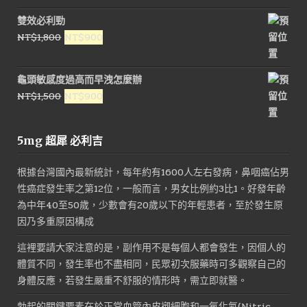
價
價
雙效必利勁
格：
格：
原
目
NT$
1,800
NT$
900
NT$1,600。
NT$800。
始
前
價
價
龜頭敏感度過高而早洩怎麼辦
格：
格：
原
目
NT$
1,500
NT$
900
NT$1,800。
NT$900。
始
前
價
價
5mg 超犀 必利吉
格：
格：
NT$1,500。
NT$900。
根據台灣國內最新統計，每年約有1600人左右發病，鼻咽癌佔男
性癌症發生率之第12位，一般而言，男女比例約3比1。好發年齡
為中年40至50歲，少數會有20歲以下的年輕患者，至於發生原
因乃多重原因構成
這裡要請大家注意的是，副作用不是每個人都會發生，因個人的
體質不同，發生率也不盡相同，民眾初次服藥時可多觀察自己的
身體反應，若發生嚴重不舒服的情形時，需立即就醫。
勃起的關鍵要素在於正常血管內皮襯細胞和一氧化氮(Nitric