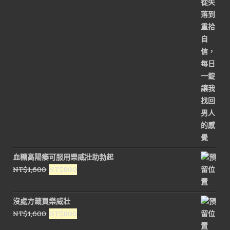
血糖高陽痿可服用樂威壯助勃起
原
目
NT$
1,600
NT$
800
始
前
價
價
沒處方籤買樂威壯
格：
格：
原
目
NT$
1,600
NT$
800
NT$1,600。
NT$800。
始
前