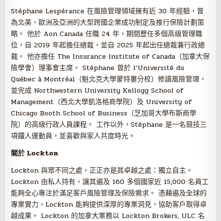
Stéphane Lespérance 在風險管理領域擁有近 30 年經驗，曾
為北美、歐洲及亞洲的大型跨國企業成功制定及推行保險計劃策
略。 他於 Aon Canada 任職 24 年，期間歷任多個高級管理職
位，自 2019 年起擔任總裁，並自 2025 年起出任總裁兼行政總
裁。 他亦擔任 The Insurance Institute of Canada（加拿大保
險學會）理事會主席。 Stéphane 曾於 l’Université du
Québec à Montréal（魁北克大學蒙特婁分校）修讀風險管理，
並完成 Northwestern University Kellogg School of
Management（西北大學凱洛格商學院）及 University of
Chicago Booth School of Business（芝加哥大學布斯商學
院）的高級行政人員課程。 工作以外，Stéphane 是一名競技三
項鐵人運動員，並喜歡與家人共度時光。
關於 Lockton
Lockton 與眾不同之處，正正亦是其卓越之處：獨立自主。
Lockton 由私人持有，讓其遍及 160 多個國家近 15,000 名員工
能夠全心專注於滿足客戶風險管理及保險需求。 憑藉遍及全球的
專業實力，Lockton 能夠提供深厚的專業洞見，協助客戶取得卓
越成果。 Lockton 的加拿大業務以 Lockton Brokers, ULC 名