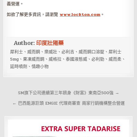
義營運。
如欲了解更多資訊，請瀏覽
www.lockton.com
。
Author:
印度壯陽藥
犀利士、威而鋼、樂威壯、必利吉、威而鋼口溶錠、犀利士
5mg、果凍威而鋼、威格拉、泰國液態威、必利勁、威而柔、
延時噴劑、情趣小物
文
SM旗下公司連續第三年躋身《財富》東南亞500強 →
章
← 巴西能源巨頭 ENGIE 代理商審查 兩家行銷機構整合營運
導
覽