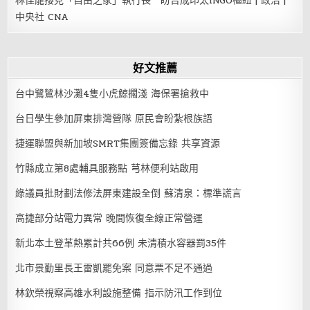
林佳龍接見「自由之家」執行長 盼台成印太INGO樞紐 | 政治 |
中央社 CNA
好文推薦
台中鷺鷥林沙灘4隻小虎鯨擱淺 海保署搶救中
台日學生參加屏東排灣營隊 原民會盼紮根族語
捷運聯盟與新加坡SMRT集團簽備忘錄 共享資源
竹縣成立第8處輔具服務點 芎林便利站啟用
綠議員批財劃法修法屏東建設全倒 蘇清泉：標準謊言
高捷部分站電力異常 晚間恢復全線正常營運
新北本土登革熱累計共66例 未清積水容器罰35件
北市景勤里長王雷凱罷免案 同意票不足不通過
林欽榮視察高雄水利設施整備 指示防汛工作到位