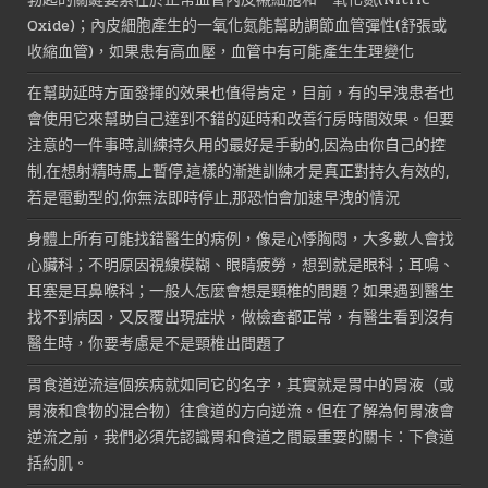
Oxide)；內皮細胞產生的一氧化氮能幫助調節血管彈性(舒張或
收縮血管)，如果患有高血壓，血管中有可能產生生理變化
在幫助延時方面發揮的效果也值得肯定，目前，有的早洩患者也
會使用它來幫助自己達到不錯的延時和改善行房時間效果。但要
注意的一件事時,訓練持久用的最好是手動的,因為由你自己的控
制,在想射精時馬上暫停,這樣的漸進訓練才是真正對持久有效的,
若是電動型的,你無法即時停止,那恐怕會加速早洩的情況
身體上所有可能找錯醫生的病例，像是心悸胸悶，大多數人會找
心臟科；不明原因視線模糊、眼睛疲勞，想到就是眼科；耳鳴、
耳塞是耳鼻喉科；一般人怎麼會想是頸椎的問題？如果遇到醫生
找不到病因，又反覆出現症狀，做檢查都正常，有醫生看到沒有
醫生時，你要考慮是不是頸椎出問題了
胃食道逆流這個疾病就如同它的名字，其實就是胃中的胃液（或
胃液和食物的混合物）往食道的方向逆流。但在了解為何胃液會
逆流之前，我們必須先認識胃和食道之間最重要的關卡：下食道
括約肌。