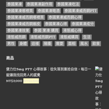
泰國果凍
泰國果凍副作用
泰國果凍吃法
泰國果凍哪裡買
泰國果凍喝酒
泰國果凍威而鋼PTT
泰國果凍威而鋼哪裡買
泰國果凍威而鋼心得
泰國果凍威而鋼蝦皮
泰國果凍心得
泰國果凍成分
泰國果凍效果
泰國 果凍 購買
液態威心得
液態威而鋼
液態威而鋼PTT
液態威購買
生活
男性
身體
這樣
陽痿
需要
面相
風水
飲食
商品
健力仕5mg PTT 心得故事：從失落到重拾自信，每日一
錠讓我找回男人的感覺
原
目
NT$
3,000
NT$
1,500
始
前
價
價
格：
格：
NT$3,000。
NT$1,500。