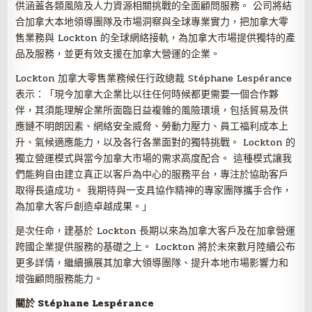
供涵蓋各類風險及人力資源相關挑戰的全面顧問服務。 公司將結
合加拿大本地領導團隊及市場洞察與全球專業實力，把加拿大零
售業務與 Lockton 的全球網絡接軌，為加拿大市場提供獨特的產
品及服務，並更有效支援在加拿大營運的企業。
Lockton 加拿大零售業務候任行政總裁 Stéphane Lespérance
表示：「現今加拿大企業比以往任何時候都更需要一個合作夥
伴，其須能理解企業所面臨日益複雜的風險環境，包括貿易及供
應鏈不明朗因素、網絡安全威脅、勞動力壓力、員工福利成本上
升、氣候適應能力，以及各行各業面對的獨特挑戰。 Lockton 的
獨立營運模式與當今加拿大市場的需求高度配合。 這種模式讓我
們能夠自由建立真正以客戶為中心的服務平台，專注於協助客戶
取得長遠成功。 我期待與一支具協作精神的專家團隊攜手合作，
為加拿大客戶創造卓越成果。」
是次任命，建基於 Lockton 長期以來為加拿大客戶及在加拿營運
跨國企業提供服務的基礎之上。 Lockton 將於未來數月陸續公布
更多詳情，繼續擴展其加拿大領導團隊、提升本地市場影響力和
增強顧問服務能力。
關於 Stéphane Lespérance