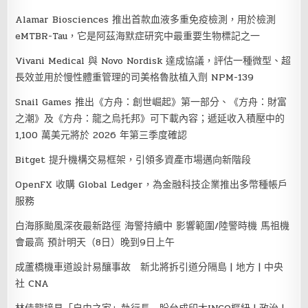
Alamar Biosciences 推出首款血液多重免疫檢測，用於檢測
eMTBR-Tau，它是阿茲海默症研究中最重要生物標記之一
Vivani Medical 與 Novo Nordisk 達成協議，評估一種微型、超
長效並用於慢性體重管理的司美格魯肽植入劑 NPM-139
Snail Games 推出《方舟：創世崛起》第一部分、《方舟：財富
之潮》及《方舟：龍之烏托邦》可下載內容；遞延收入積壓中的
1,100 萬美元將於 2026 年第三季度確認
Bitget 提升機構交易框架，引領多資產市場邁向新階段
OpenFX 收購 Global Ledger，為金融科技企業推出多幣種帳戶
服務
白海豚颱風深夜最新路徑 海警持續中 影響範圍/陸警時機 馬祖機
會最高 預計明天（8日）晚到9日上午
成蘆橋機車道設計易釀事故 新北將拆引道分隔島 | 地方 | 中央
社 CNA