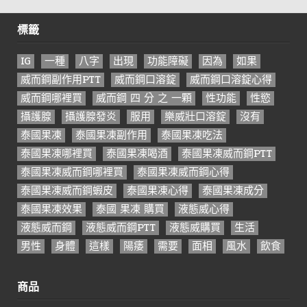
標籤
IG
一種
八字
出現
功能障礙
因為
如果
威而鋼副作用PTT
威而鋼口溶錠
威而鋼口溶錠心得
威而鋼哪裡買
威而鋼 四 分 之 一顆
性功能
性慾
攝護腺
攝護腺發炎
服用
樂威壯口溶錠
沒有
泰國果凍
泰國果凍副作用
泰國果凍吃法
泰國果凍哪裡買
泰國果凍喝酒
泰國果凍威而鋼PTT
泰國果凍威而鋼哪裡買
泰國果凍威而鋼心得
泰國果凍威而鋼蝦皮
泰國果凍心得
泰國果凍成分
泰國果凍效果
泰國 果凍 購買
液態威心得
液態威而鋼
液態威而鋼PTT
液態威購買
生活
男性
身體
這樣
陽痿
需要
面相
風水
飲食
商品