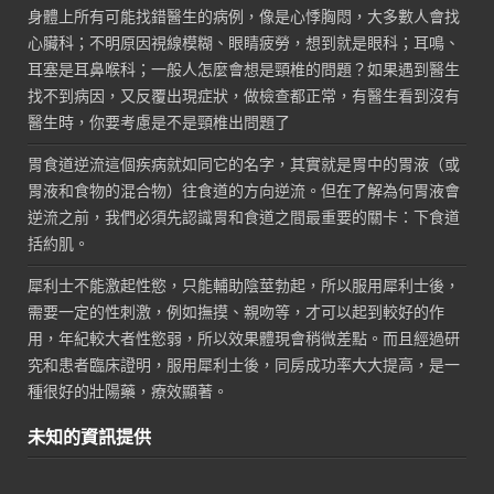
身體上所有可能找錯醫生的病例，像是心悸胸悶，大多數人會找
心臟科；不明原因視線模糊、眼睛疲勞，想到就是眼科；耳鳴、
耳塞是耳鼻喉科；一般人怎麼會想是頸椎的問題？如果遇到醫生
找不到病因，又反覆出現症狀，做檢查都正常，有醫生看到沒有
醫生時，你要考慮是不是頸椎出問題了
胃食道逆流這個疾病就如同它的名字，其實就是胃中的胃液（或
胃液和食物的混合物）往食道的方向逆流。但在了解為何胃液會
逆流之前，我們必須先認識胃和食道之間最重要的關卡：下食道
括約肌。
犀利士不能激起性慾，只能輔助陰莖勃起，所以服用犀利士後，
需要一定的性刺激，例如撫摸、親吻等，才可以起到較好的作
用，年紀較大者性慾弱，所以效果體現會稍微差點。而且經過研
究和患者臨床證明，服用犀利士後，同房成功率大大提高，是一
種很好的壯陽藥，療效顯著。
未知的資訊提供