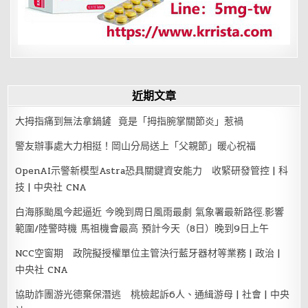
近期文章
大拇指痛到無法拿鍋鏟 竟是「拇指腕掌關節炎」惹禍
警友辦事處大力相挺！岡山分局送上「父親節」暖心祝福
OpenAI示警新模型Astra恐具關鍵資安能力 收緊研發管控 | 科
技 | 中央社 CNA
白海豚颱風今起逼近 今晚到周日風雨最劇 氣象署最新路徑.影響
範圍/陸警時機 馬祖機會最高 預計今天（8日）晚到9日上午
NCC空窗期 政院擬授權單位主管決行藍牙器材等業務 | 政治 |
中央社 CNA
協助詐團游光德棄保潛逃 桃檢起訴6人、通緝游母 | 社會 | 中央