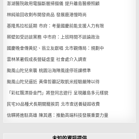
澎湖醫院啟用電腦斷層掃描儀 提升離島醫療照顧
林純瑜回收剩布開發商品 發展鹿港慢時尚
基隆馬拉松延期 市府：考量國慶前能支援人力有限
蔡壁如受訪談黨務 中市府：上班時間不談論政治
國慶晚會傳黃妃、翁立友獻唱 北市觀傳局：規劃中
雲林某暑假成長營疑虐童 社會處介入調查
颱風山陀兒來襲 桃園沿海陣風達停班課標準
颱風山陀兒逼近 黃偉哲籲記取凱米經驗嚴陣以待
「彩虹飄漂掛金門」將登同志遊行 呈現離島多元樣貌
民宅10品種犬長期關籠挨罰 北市查送養疑超收費
信驊將進駐高雄 陳其邁：推動高端科技發展重要力量
未知的資訊提供