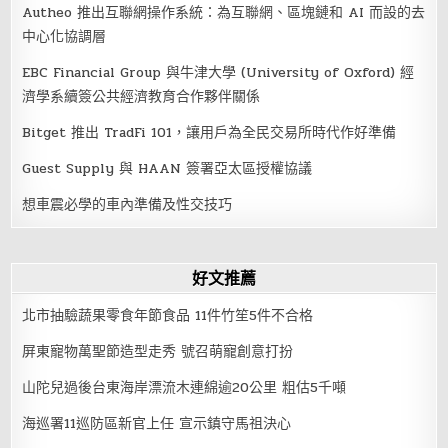
Autheo 推出互聯網操作系統：為互聯網、區塊鏈和 AI 而設的去
中心化協調層
EBC Financial Group 與牛津大學 (University of Oxford) 經
濟學系續簽公共經濟教育合作夥伴關係
Bitget 推出 TradFi 101，讓用戶為全民交易所時代作好準備
Guest Supply 與 HAAN 簽署亞太區授權協議
想車震必學的車內準備及性交技巧
好文推薦
北市抽驗蔬果零食年節食品 11件竹笙5件不合格
屏東寵物萬聖節造型走秀 號召萌寵創意打扮
山陀兒過後台東海岸漂流木連綿逾20公里 粗估5千噸
海巡署11巡防區新官上任 宣示鎮守馬祖決心