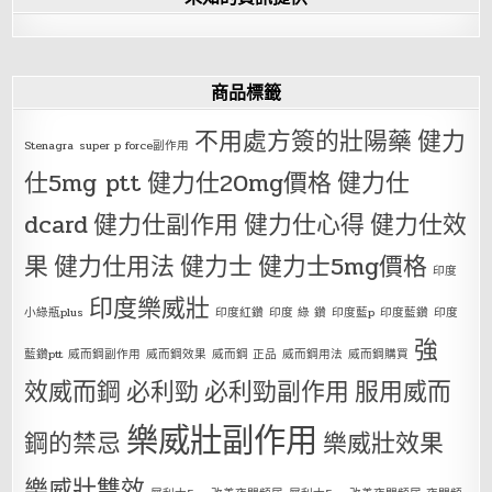
商品標籤
不用處方簽的壯陽藥
健力
Stenagra
super p force副作用
仕5mg ptt
健力仕20mg價格
健力仕
dcard
健力仕副作用
健力仕心得
健力仕效
果
健力仕用法
健力士
健力士5mg價格
印度
印度樂威壯
小綠瓶plus
印度紅鑽
印度 綠 鑽
印度藍p
印度藍鑽
印度
強
藍鑽ptt
威而鋼副作用
威而鋼效果
威而鋼 正品
威而鋼用法
威而鋼購買
效威而鋼
必利勁
必利勁副作用
服用威而
樂威壯副作用
鋼的禁忌
樂威壯效果
樂威壯雙效