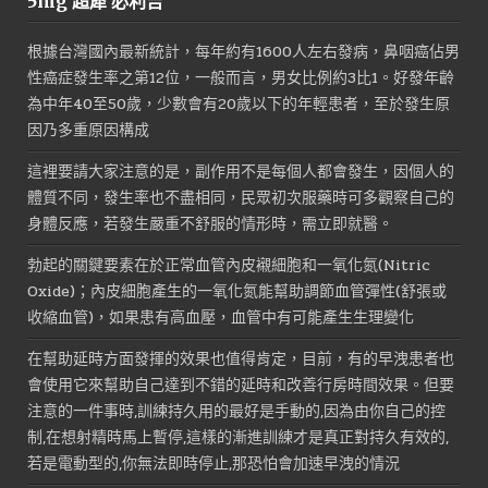
5mg 超犀 必利吉
格：
格：
NT$1,600。
NT$800。
根據台灣國內最新統計，每年約有1600人左右發病，鼻咽癌佔男
性癌症發生率之第12位，一般而言，男女比例約3比1。好發年齡
為中年40至50歲，少數會有20歲以下的年輕患者，至於發生原
因乃多重原因構成
這裡要請大家注意的是，副作用不是每個人都會發生，因個人的
體質不同，發生率也不盡相同，民眾初次服藥時可多觀察自己的
身體反應，若發生嚴重不舒服的情形時，需立即就醫。
勃起的關鍵要素在於正常血管內皮襯細胞和一氧化氮(Nitric
Oxide)；內皮細胞產生的一氧化氮能幫助調節血管彈性(舒張或
收縮血管)，如果患有高血壓，血管中有可能產生生理變化
在幫助延時方面發揮的效果也值得肯定，目前，有的早洩患者也
會使用它來幫助自己達到不錯的延時和改善行房時間效果。但要
注意的一件事時,訓練持久用的最好是手動的,因為由你自己的控
制,在想射精時馬上暫停,這樣的漸進訓練才是真正對持久有效的,
若是電動型的,你無法即時停止,那恐怕會加速早洩的情況