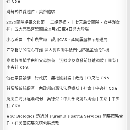
社 CNA
跳舞式性愛體位，美妙體驗
2026蘭陽媽祖文化節 「三媽賜福 × 十七天后會蘭陽 × 女將護女
神」五大亮點齊聚蘭陽10月2日至4日盛大登場
小心踩雷 中市農業局：誤用CAS、產銷履歷標示恐遭罰
守望相助的暖心守護 湖內警消聯手破門化解獨居翁的危機
泰國校園槍手由祖父母撫養 沉默少友案發前疑遭霸凌 | 國際 |
中央社 CNA
傳石崇良請辭 行政院：無相關討論 | 政治 | 中央社 CNA
聲請解散統促黨 內政部向憲法法庭遞狀 | 社會 | 中央社 CNA
颱風白海豚逐漸減弱 吳德榮：中北部防劇烈降雨 | 生活 | 中央
社 CNA
AGC Biologics 透過與 Pyramid Pharma Services 開展策略合
作，在美國拓展充填包裝業務