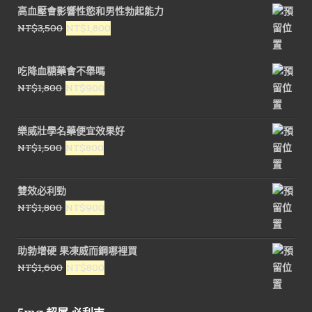
高血壓會影響性慾和男性勃起能力
原
目
NT$
3,500
NT$
1,800
始
前
價
價
吃降血糖藥會不舉嗎
格：
格：
原
目
NT$
1,800
NT$
900
NT$3,500。
NT$1,800。
始
前
價
價
樂威壯學名藥便宜效果好
格：
格：
原
目
NT$
1,500
NT$
800
NT$1,800。
NT$900。
始
前
價
價
雙效必利勁
格：
格：
原
目
NT$
1,800
NT$
900
NT$1,500。
NT$800。
始
前
價
價
助勃增硬 果凍威而鋼哪裡買
格：
格：
原
目
NT$
1,600
NT$
800
NT$1,800。
NT$900。
始
前
價
價