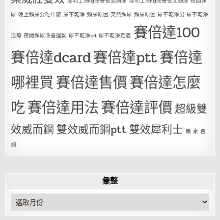
犀利士5mg改善夜間頻尿
犀利士5mg改善夜間頻尿 夜間頻
尿 晚上頻尿要吃什麼 尿不乾淨 頻尿原因 突然頻尿 頻尿原因 尿不乾淨男 尿不乾淨
賽倍達100
治療 夜間頻尿改善運動 尿不乾淨ptt 尿不乾淨定義
賽倍達dcard
賽倍達ptt
賽倍達
哪裡買
賽倍達售價
賽倍達怎麼
吃
賽倍達用法
賽倍達評價
超級雙
效威而鋼
雙效威而鋼ptt
雙效犀利士
騰 素 官
網
彙整
彙
整