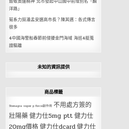
致敬奧運精神 北市發起中山國中前增別名「麟
洋路」
菊系力挺潘孟安選高市長？陳其邁：各式傳言
很多
4中國海警船春節前侵擾金門海域 海巡4艇蒐
證驅離
未知的資訊提供
商品標籤
不用處方簽的
Stenagra
super p force副作用
壯陽藥
健力仕5mg ptt
健力仕
20mg價格
健力仕dcard
健力仕