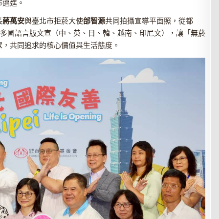
市邁進。
長
蔣萬安
與臺北市拒菸大使
邰智源
共同拍攝宣導平面照，從都
作多國語言版文宣（中、英、日、韓、越南、印尼文），讓「無菸
眾，共同追求的核心價值與生活態度。