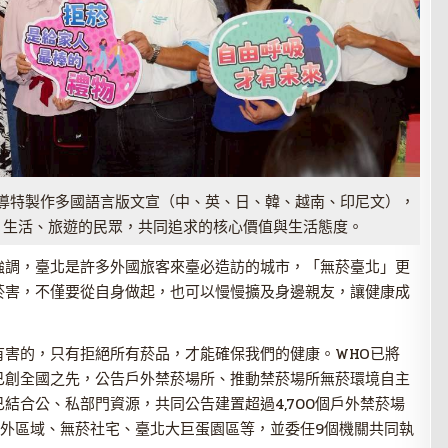
導特製作多國語言版文宣（中、英、日、韓、越南、印尼文），
、生活、旅遊的民眾，共同追求的核心價值與生活態度。
強調，臺北是許多外國旅客來臺必造訪的城市，「無菸臺北」更
菸害，不僅要從自身做起，也可以慢慢擴及身邊親友，讓健康成
有害的，只有拒絕所有菸品，才能確保我們的健康。WHO已將
已創全國之先，公告戶外禁菸場所、推動禁菸場所無菸環境自主
結合公、私部門資源，共同公告建置超過4,700個戶外禁菸場
邊戶外區域、無菸社宅、臺北大巨蛋園區等，並委任9個機關共同執