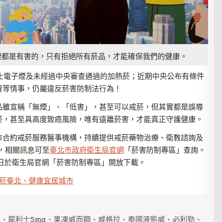
煙都是有害的，只有拒絕所有菸品，才能確保我們的健康。
面禁止電子煙及未經過中央審查通過的加熱菸；近期中央公布有條件
賣等情事，仍屬違反菸害防制法行為！
品雖宣稱「無煙」、「低害」，甚至可以戒菸，但其實都是誤導
菸，甚至具高度致癌風險，唯有遠離菸害，才能真正守護健康。
市合約戒菸服務醫事機構，持續提供戒菸藥物治療、衛教諮詢及
道，相關訊息可至
臺北市政府衛生局官網
「菸害防制專區」查詢。
9日於衛生局官網「菸害防制專區」開放下載。
菸臺北、健康宜居城市
、犀利士5mg、果凍威而鋼、威格拉、泰國液態威、必利勁、