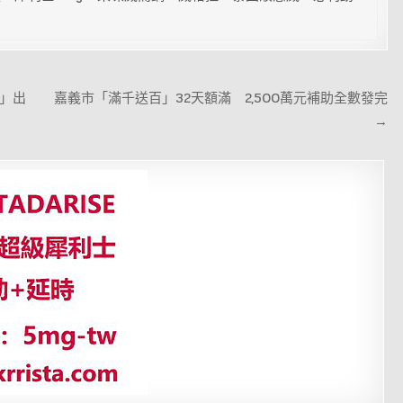
」出
嘉義市「滿千送百」32天額滿 2,500萬元補助全數發完
→