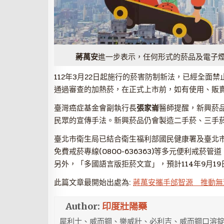
蔣萬安
進一步表示，任何形式的菸品及電子
112年3月22日起施行的菸害防制新法，已經全
通過審查的加熱菸，在正式上市前，如有使用、販
臺灣癌症基金會副執行長
張家崙
醫師提醒，新興菸
民眾的宣傳手法。新興菸品仍會製造二手菸、三手
臺北市衛生局已結合衛生福利部國民健康署及臺北
免費戒菸專線(0800-636363)等多元便利戒菸管
另外，「多國語言版拒菸文宣」，預計114年9月1
此篇文章最開始出處為:
蔣萬安攜手邰智源 推動無
Author:
印度壯陽藥
犀利士、威而鋼、樂威壯、必利吉、威而鋼口溶錠