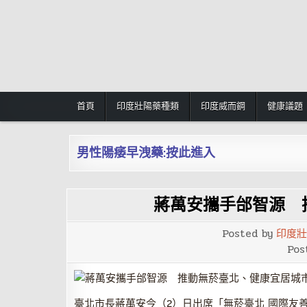
Skip
to
content
首頁
印度壯陽藥種類
印度威而鋼
健康議題
男性陽痿早洩藥:按此進入
蔣萬安攜手邰智源 
Posted by
印度壯
Pos
臺北市長蔣萬安今（2）日出席「無菸臺北 國際友