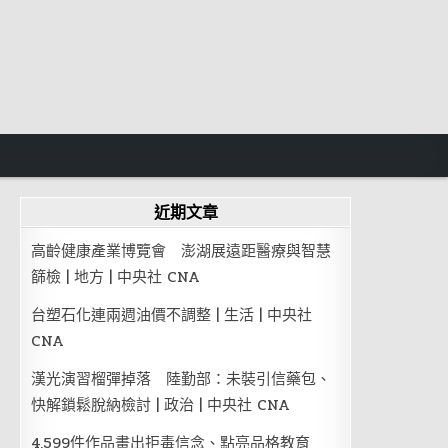
近期文章
高齡健康產業博覽會 澎湖展遠距醫療與智慧
篩檢 | 地方 | 中央社 CNA
台塑石化連兩週油價不調整 | 生活 | 中央社
CNA
漢光演習榴彈掉落 陸勤部：未裝引信藥包、
快解鎖鬆脫納檢討 | 政治 | 中央社 CNA
4,599件作品畫出拒毒信念、點亮品格教育