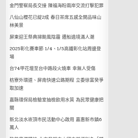
金門警察局長交接 陳福海盼兩岸交流打擊犯罪
八仙山櫻花已綻2成 春日茶席五感全開品味山
林美景
屏東迎王祭典掃颱風陰霾 遷船遶境滿人潮
2025彰化賽車節 1/4、1/5高鐵彰化站周邊登
場
台74甲花壇至台中路段火燒車 幸無人受傷
枋寮外環道、屏南快速公路期程 立委徐富癸爭
取加速
嘉縣環保局檢驗室抽檢飲用水質 為民眾健康把
關
新北淡水崁頂市民活動中心啟用 嘉惠新市鎮6
萬人