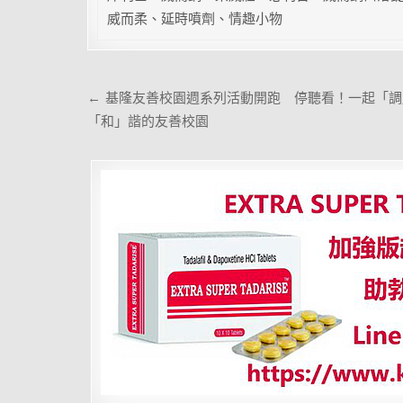
威而柔、延時噴劑、情趣小物
文
← 基隆友善校園週系列活動開跑 停聽看！一起「調
章
「和」諧的友善校園
導
覽