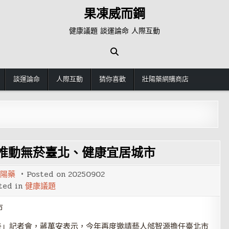
果凍威而鋼
健康議題 談運論命 人際互動
談運論命
人際互動
猜你喜歡
壯陽藥網購商店
推動無菸臺北、健康宜居城市
陽藥
Posted on
20250902
ted in
健康議題
善」記者會，蔣萬安表示，今年再度邀請藝人邰智源擔任臺北市