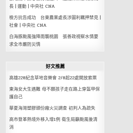
長 | 運動 | 中央社 CNA
檢方抗告成功 台東農業處長涉圖利羈押禁見 |
社會 | 中央社 CNA
白海豚颱風強降雨襲桃園 張善政視察水情要
求全市嚴防災情
好文推薦
高雄228紀念草地音樂會 2/8起22處開放索票
東海女大生遇難 母不願孩子走在路上穿盔甲保
護自己
華夏海灣塑膠頭份廠火災調查 初判人為疏失
高市登革熱境外移入增1例 衛生局籲颱風後清
消