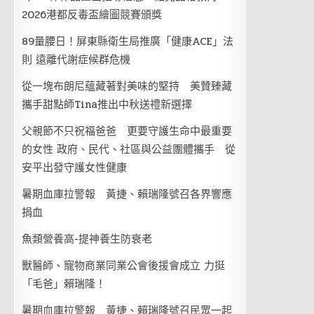
2026港都反毒盃繪圖競賽頒獎
89量腰日！屏東縣衛生局推廣「健康ACE」法
則 遠離代謝症候群危機
從一塊布朗尼蘊藏著對美味的堅持 美贊臻藏
攜手甜點師Tina推出中秋送禮新選擇
父親節不只祝福爸爸 更要守護生命中最重要
的女性 政府、民代、社區與公益團體攜手 從
安平出發守護女性健康
暑期血庫拉警報 黃捷、賴瑞隆號召各界響應
捐血
魚類營養高-提神養生防衰老
獸醫師、寵物商業同業公會後援會成立 力挺
「毛爸」賴瑞隆！
暑期血庫拉警報 黃捷、賴瑞隆號召民眾一起