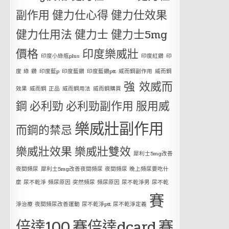
副作用
健力仕心得
健力仕效果
健力仕用法
健力士
健力士5mg
價格
印度樂威壯
印度小綠瓶plus
印度紅鑽
印
度 綠 鑽
印度藍p
印度藍鑽
印度藍鑽ptt
威而鋼副作用
威而鋼
強 效威而
效果
威而鋼 正品
威而鋼用法
威而鋼購買
鋼
必利勁
必利勁副作用
服用威
樂威壯副作用
而鋼的禁忌
樂威壯效果
樂威壯雙效
犀利士5mg改善
夜間頻尿
犀利士5mg改善夜間頻尿 夜間頻尿 晚上頻尿要吃什
麼 尿不乾淨 頻尿原因 突然頻尿 頻尿原因 尿不乾淨男 尿不乾
賽
淨治療 夜間頻尿改善運動 尿不乾淨ptt 尿不乾淨定義
倍達100
賽倍達dcard
賽