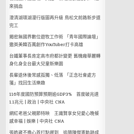
來捐血
澄清湖環湖漫行版圖再升級 鳥松文前路新步道
完工
揭密無國界數位遊牧工作術 「青年國際論壇」
邀英美韓百萬創作YouTuber打卡高雄
台鐵董事長肯定高市府都計變更 舊機廠華麗轉
身化身全台最大兒童新樂園
長輩退休後常感孤獨、低落 「正念社會處方
箋」找回生活樂趣
116年度國防預算預期逾GDP3% 首度破兆達
1.1兆元 | 政治 | 中央社 CNA
網紅老爸父親節特映 王識賢享女兒愛心晚餐
感幸福 | 娛樂 | 中央社 CNA
張皓崴不擔心首打點遲到 追隨陳傑憲軌跡成