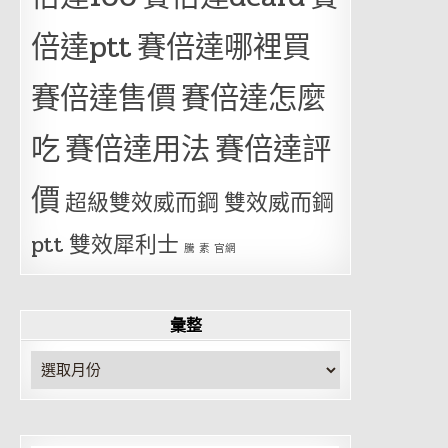
倍達ptt
賽倍達哪裡買
賽倍達售價
賽倍達怎麼
吃
賽倍達用法
賽倍達評
價
超級雙效威而鋼
雙效威而鋼
ptt
雙效犀利士
騰 素 官網
彙整
彙
整