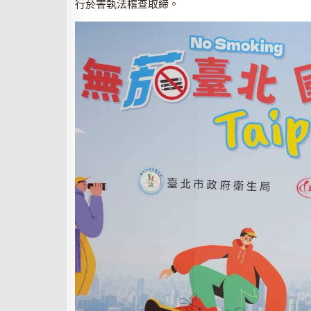
行菸害執法稽查取締。