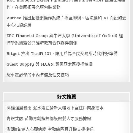
AGC Biologics 透過與 Pyramid Pharma Services 開展策略合
作，在美國拓展充填包裝業務
Autheo 推出互聯網操作系統：為互聯網、區塊鏈和 AI 而設的去
中心化協調層
EBC Financial Group 與牛津大學 (University of Oxford) 經
濟學系續簽公共經濟教育合作夥伴關係
Bitget 推出 TradFi 101，讓用戶為全民交易所時代作好準備
Guest Supply 與 HAAN 簽署亞太區授權協議
想車震必學的車內準備及性交技巧
好文推薦
高雄強風暴雨 泥水灌左營新大樓地下室住戶肉身擋水
青銀共融 苗縣青創指揮部設銀髮人才服務據點
澎湖8旬婦人心臟病變 空勤總隊直升機支援後送