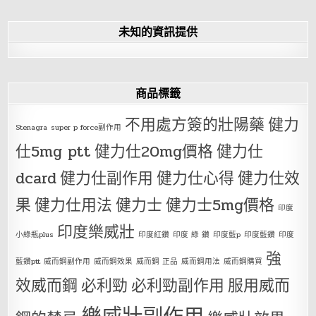
未知的資訊提供
商品標籤
不用處方簽的壯陽藥
健力
Stenagra
super p force副作用
仕5mg ptt
健力仕20mg價格
健力仕
dcard
健力仕副作用
健力仕心得
健力仕效
果
健力仕用法
健力士
健力士5mg價格
印度
印度樂威壯
小綠瓶plus
印度紅鑽
印度 綠 鑽
印度藍p
印度藍鑽
印度
強
藍鑽ptt
威而鋼副作用
威而鋼效果
威而鋼 正品
威而鋼用法
威而鋼購買
效威而鋼
必利勁
必利勁副作用
服用威而