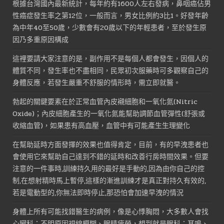
根據台灣國內最新統計，每年約有1600人左右發病，鼻咽癌佔男
性癌症發生率之第12位，一般而言，男女比例約3比1。好發年齡
為中年40至50歲，少數會有20歲以下的年輕患者，至於發生原
因乃多重原因構成
這裡要請大家注意的是，副作用不是每個人都會發生，因個人的
體質不同，發生率也不盡相同，民眾初次服藥時可多觀察自己的
身體反應，若發生嚴重不舒服的情形時，需立即就醫。
勃起的關鍵要素在於正常血管內皮襯細胞和一氧化氮(Nitric
Oxide)；內皮細胞產生的一氧化氮能幫助調節血管彈性(舒張或
收縮血管)，如果患有高血壓，血管中有可能產生生理變化
在幫助延時方面發揮的效果也值得肯定，目前，有的早洩患者也
會使用它來幫助自己達到不錯的延時和改善行房時間效果。但要
注意的一件事時,訓練持久用的最好是手動的,因為由你自己的控
制,在想射精時馬上暫停,這樣的漸進訓練才是真正對持久有效的,
若是電動型的,你無法即時停止,那恐怕會加速早洩的情況
身體上所有可能找錯醫生的病例，像是心悸胸悶，大多數人會找
心臟科；不明原因視線模糊、眼睛疲勞，想到就是眼科；耳鳴、