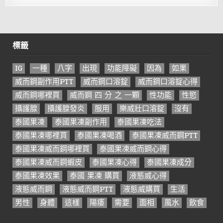
標籤
IG
一種
八字
出現
功能障礙
因為
如果
威而鋼副作用PTT
威而鋼口溶錠
威而鋼口溶錠心得
威而鋼哪裡買
威而鋼 四 分 之 一顆
性功能
性慾
攝護腺
攝護腺發炎
服用
樂威壯口溶錠
沒有
泰國果凍
泰國果凍副作用
泰國果凍吃法
泰國果凍哪裡買
泰國果凍喝酒
泰國果凍威而鋼PTT
泰國果凍威而鋼哪裡買
泰國果凍威而鋼心得
泰國果凍威而鋼蝦皮
泰國果凍心得
泰國果凍成分
泰國果凍效果
泰國 果凍 購買
液態威心得
液態威而鋼
液態威而鋼PTT
液態威購買
生活
男性
身體
這樣
陽痿
需要
面相
風水
飲食