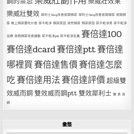
樂威壯副作用
鋼的禁忌
樂威壯效果
樂威壯雙效
犀利士5mg改善夜間頻尿
犀利士5mg改善夜間頻尿 夜間頻
尿 晚上頻尿要吃什麼 尿不乾淨 頻尿原因 突然頻尿 頻尿原因 尿不乾淨男 尿不乾淨
賽倍達100
治療 夜間頻尿改善運動 尿不乾淨ptt 尿不乾淨定義
賽倍達dcard
賽倍達ptt
賽倍達
哪裡買
賽倍達售價
賽倍達怎麼
吃
賽倍達用法
賽倍達評價
超級雙
效威而鋼
雙效威而鋼ptt
雙效犀利士
騰 素 官
網
彙整