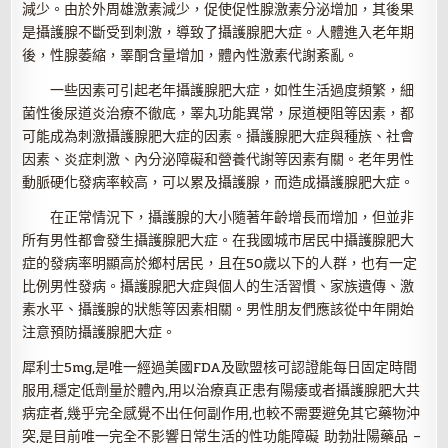
減少。由於外周雄激素減少，促使促性腺激素分泌增加，其後果
是攝護腺不斷受到刺激，導致了攝護腺肥大症。人體進入老年期
後，性腺萎縮，睪酮含量增加，體內性激素代謝紊亂。
一些因素可引起老年攝護腺肥大症，如性生活過度頻繁，細
菌性後尿道炎治療不徹底，睪丸功能異常，尿道梗阻等因素，都
可能成為刺激攝護腺肥大症的因素。攝護腺肥大症與種族、社會
因素、炎症刺激、內分泌障礙和營養代謝等因素有關。老年男性
動脈硬化發病率較高，可以累及攝護腺，而造成攝護腺肥大症。
在正常情況下，攝護腺的大小隨著年齡增長而增加，但並非
所有男性都會發生攝護腺肥大症。在我國城市居民中攝護腺肥大
症的發病率明顯高於鄉村居民，且在50歲以下的人群，也有一定
比例男性發病。攝護腺肥大症與個人的生活習慣、家族遺傳、激
素水平、攝護腺的狀態等因素相關。男性朋友們應該從中年開始
注意預防攝護腺肥大症。
犀利士5mg,是唯一經過美國FDA及歐盟核可認證能每日固定時間
服用,穩定低劑量於體內,用以治療真正患有陽痿或者攝護腺肥大共
病症者,幾乎完全感覺不出任何副作用,也較不需要避免其它藥物沖
突,是目前唯一完全不影響日常生活的性功能障礙 助勃壯陽藥品 –