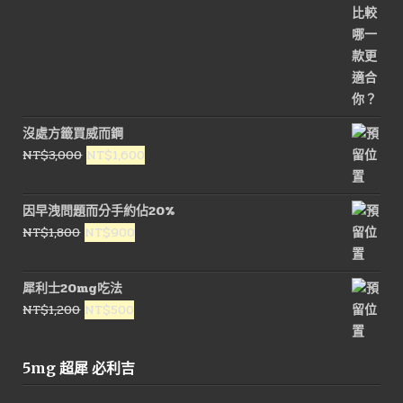
沒處方籤買威而鋼
原
目
NT$
3,000
NT$
1,600
始
前
價
價
因早洩問題而分手約佔20%
格：
格：
原
目
NT$
1,800
NT$
900
NT$3,000。
NT$1,600。
始
前
價
價
犀利士20mg吃法
格：
格：
原
目
NT$
1,200
NT$
500
NT$1,800。
NT$900。
始
前
價
價
5mg 超犀 必利吉
格：
格：
NT$1,200。
NT$500。