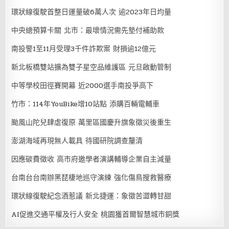
環狀線復駛首整日運量破6萬人次 逾2023年日均量
中央總預算卡關 北市：最壞情況需先墊付補助款
南投警1至11月受理3千件詐欺案 財損逾12億元
新北板橋雙站擴為雙子星空品維護區 元旦啟動管制
中等學校田徑賽開幕 近2000選手南投爭高下
竹市：114年YouBike增10站點 添購百輛電輔車
颱風山陀兒肆虐復原 萬里區國慶升旗象徵災後重生
澎湖海域再現無人載具 待國研院調查釐清
因應碳費徵收 高市府邀學者演講輔導企業自主減量
台南台台南辦黑琵棲地巡守演練 強化傷鳥搜救醫療
環狀線復駛紀念酒惹議 新北捷運：象徵苦澀轉甘甜
AI促進交通平權及行人安全 桃園獲首爾智慧城市銅獎