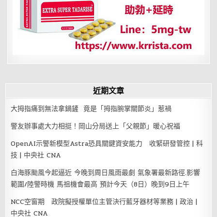
近期文章
大拇指痛到無法拿鍋鏟 竟是「拇指腕掌關節炎」惹禍
警友辦事處大力相挺！岡山分局送上「父親節」暖心祝福
OpenAI示警新模型Astra恐具關鍵資安能力 收緊研發管控 | 科
技 | 中央社 CNA
白海豚颱風今起逼近 今晚到周日風雨最劇 氣象署最新路徑.影響
範圍/陸警時機 馬祖機會最高 預計今天（8日）晚到9日上午
NCC空窗期 政院擬授權單位主管決行藍牙器材等業務 | 政治 |
中央社 CNA