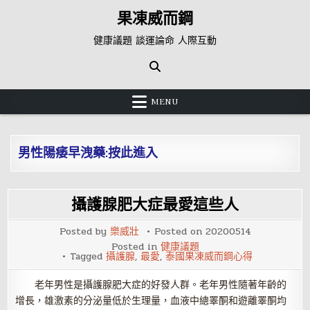
Skip
果凍威而鋼
to
content
健康議題 談運論命 人際互動
MENU
男性陽痿早洩藥:按此進入
攝護腺肥大症最愛這些人
Posted by
樂威壯
Posted on
20200514
Posted in
健康議題
Tagged
攝護腺
,
最愛
,
泰國果凍威而鋼心得
老年男性是攝護腺肥大症的好發人群。老年男性隨著年齡的
增長，雄激素的分泌量低於生理量，血液中總睪酮和遊離睪酮均