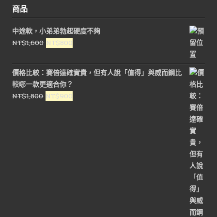
商品
中途軟，小弟弟勃起硬度不夠
原
目
NT$
1,600
NT$
800
始
前
價
價
價格比較：賽倍達確實貴，但有人說「值得」與威而鋼比
格：
格：
較哪一款更適合你？
NT$1,600。
NT$800。
原
目
NT$
1,800
NT$
900
始
前
價
價
格：
格：
NT$1,800。
NT$900。