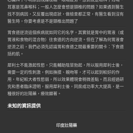
耳塞是耳鼻喉科；一般人怎麼會想是頸椎的問題？如果遇到醫生
找不到病因，又反覆出現症狀，做檢查都正常，有醫生看到沒有
醫生時，你要考慮是不是頸椎出問題了
胃食道逆流這個疾病就如同它的名字，其實就是胃中的胃液（或
胃液和食物的混合物）往食道的方向逆流。但在了解為何胃液會
逆流之前，我們必須先認識胃和食道之間最重要的關卡：下食道
括約肌。
犀利士不能激起性慾，只能輔助陰莖勃起，所以服用犀利士後，
需要一定的性刺激，例如撫摸、親吻等，才可以起到較好的作
用，年紀較大者性慾弱，所以效果體現會稍微差點。而且經過研
究和患者臨床證明，服用犀利士後，同房成功率大大提高，是一
種很好的壯陽藥，療效顯著。
未知的資訊提供
印度壯陽藥