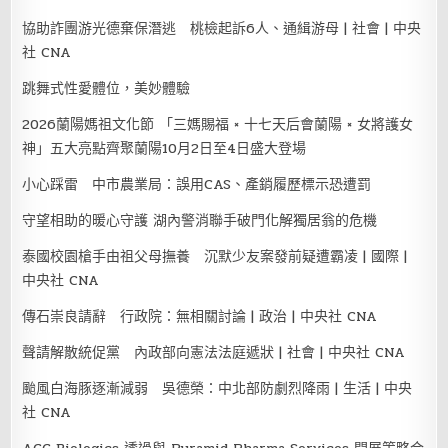
協助詐團游光德棄保潛逃 桃檢起訴6人、通緝游母 | 社會 | 中央
社 CNA
跳舞式性愛體位，美妙體驗
2026蘭陽媽祖文化節 「三媽賜福 × 十七天后會蘭陽 × 女將護女
神」五大亮點齊聚蘭陽10月2日至4日盛大登場
小心踩雷 中市農業局：誤用CAS、產銷履歷標示恐遭罰
守望相助的暖心守護 湖內警消聯手破門化解獨居翁的危機
泰國校園槍手由祖父母撫養 沉默少友案發前疑遭霸凌 | 國際 |
中央社 CNA
傳石崇良請辭 行政院：無相關討論 | 政治 | 中央社 CNA
聲請解散統促黨 內政部向憲法法庭遞狀 | 社會 | 中央社 CNA
颱風白海豚逐漸減弱 吳德榮：中北部防劇烈降雨 | 生活 | 中央
社 CNA