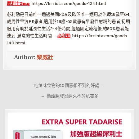
犀利士5mg
https://krrista.com/goods-134.html
必利勁是目前唯一通過美國FDA及歐盟唯一適用於治療18歲至64
歲男性早洩PE患者,適用於18歲-65歲患有早發性射精的患者,初期
服用有助於延長性生活2-4倍時間,經過固定療程後,約80%患者能
達到 滿意的性生活時間 –
必利勁
https://krrista.com/goods-
140.html
Author:
樂威壯
文
吃辣味食物的10個意想不到的好處 →
章
← 攝護腺發炎經久不愈危害多
導
覽