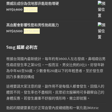
樂威壯成份為伐地那非能助勃增硬
價
價
原
目
NT$
1,600
NT$
800
格：
格：
始
前
NT$1,800。
NT$900。
價
價
高血壓會影響性慾和男性勃起能力
格：
格：
原
目
NT$
3,500
NT$
1,800
NT$1,600。
NT$800。
始
前
價
價
5mg 超犀 必利吉
格：
格：
NT$3,500。
NT$1,800。
根據台灣國內最新統計，每年約有1600人左右發病，鼻咽癌佔男
性癌症發生率之第12位，一般而言，男女比例約3比1。好發年齡
為中年40至50歲，少數會有20歲以下的年輕患者，至於發生原
因乃多重原因構成
這裡要請大家注意的是，副作用不是每個人都會發生，因個人的
體質不同，發生率也不盡相同，民眾初次服藥時可多觀察自己的
身體反應，若發生嚴重不舒服的情形時，需立即就醫。
勃起的關鍵要素在於正常血管內皮襯細胞和一氧化氮(Nitric