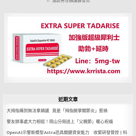
← 淺談男性攝護腺發炎
導
覽
近期文章
大拇指痛到無法拿鍋鏟 竟是「拇指腕掌關節炎」惹禍
警友辦事處大力相挺！岡山分局送上「父親節」暖心祝福
OpenAI示警新模型Astra恐具關鍵資安能力 收緊研發管控 | 科