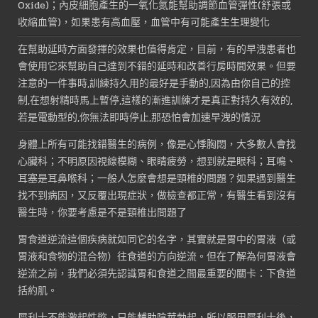
Oxide)；內皮細胞產生的一氧化氮能幫助調節血管彈性(舒張或
收縮血管)，如果患有高血壓，血管中有可能產生生理變化
在幫助延時方面發揮的效果也值得肯定，目前，有的早洩患者也
會使用它來幫助自己達到不錯的延時和改善行房時間效果。但要
注意的一件事時,訓練持久用的最好是手動的,因為由你自己的控
制,在想射精時馬上暫停,這樣的漸進訓練才是真正對持久有效的,
若是電動型的,你無法即時停止,那恐怕會加速早洩的情況
身體上所有可能找錯醫生的病例，像是心悸胸悶，大多數人會找
心臟科；不明原因視線模糊、眼睛疲勞，想到就是眼科；耳鳴、
耳塞是耳鼻喉科；一般人怎麼會想是頸椎的問題？如果遇到醫生
找不到病因，又反覆出現症狀，做檢查都正常，有醫生看到沒有
醫生時，你要考慮是不是頸椎出問題了
胃食道逆流這個疾病就如同它的名字，其實就是胃中的胃液（或
胃液和食物的混合物）往食道的方向逆流。但在了解為何胃液會
逆流之前，我們必須先認識胃和食道之間最重要的關卡：下食道
括約肌。
犀利士不能激起性慾，只能輔助陰莖勃起，所以服用犀利士後，