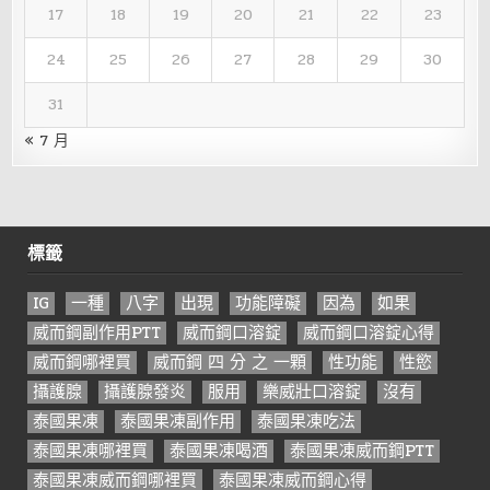
17
18
19
20
21
22
23
24
25
26
27
28
29
30
31
« 7 月
標籤
IG
一種
八字
出現
功能障礙
因為
如果
威而鋼副作用PTT
威而鋼口溶錠
威而鋼口溶錠心得
威而鋼哪裡買
威而鋼 四 分 之 一顆
性功能
性慾
攝護腺
攝護腺發炎
服用
樂威壯口溶錠
沒有
泰國果凍
泰國果凍副作用
泰國果凍吃法
泰國果凍哪裡買
泰國果凍喝酒
泰國果凍威而鋼PTT
泰國果凍威而鋼哪裡買
泰國果凍威而鋼心得