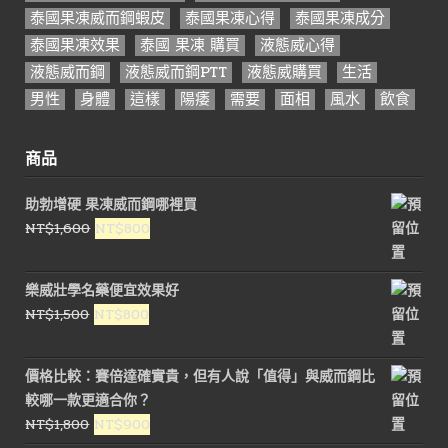
泰國果凍威而鋼蝦皮
泰國果凍心得
泰國果凍成分
泰國果凍效果
泰國 果凍 購買
液態威心得
液態威而鋼
液態威而鋼PTT
液態威購買
生活
男性
身體
這樣
陽痿
需要
面相
風水
飲食
商品
助勃增硬 果凍威而鋼哪裡買
原
目
NT$
1,600
NT$
800
始
前
價
價
樂威壯學名藥便宜效果好
格：
格：
原
目
NT$
1,500
NT$
800
NT$1,600。
NT$800。
始
前
價
價
價格比較：賽倍達確實貴，但有人說「值得」與威而鋼比
格：
格：
較哪一款更適合你？
NT$1,500。
NT$800。
原
目
NT$
1,800
NT$
900
始
前