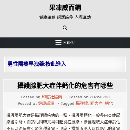
Skip
果凍威而鋼
to
content
健康議題 談運論命 人際互動
MENU
男性陽痿早洩藥:按此進入
攝護腺肥大症伴鈣化的危害有哪些
Posted by
印度壯陽藥
Posted on
20260708
Posted in
健康議題
Tagged
攝護腺
,
肥大症
,
鈣化
攝護腺肥大症是攝護腺疾病的一種，攝護腺鈣化一般多由炎症感
染後引發，而鈣化同時又易引起炎症感染。攝護腺肥大症伴鈣化
不及時治療會引發各種危害。那麼，攝護腺肥大症伴鈣化的危害