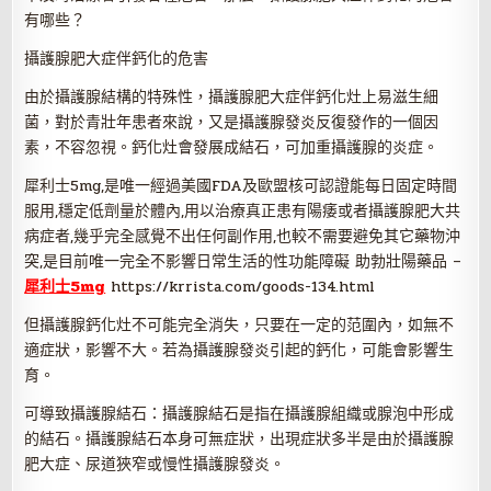
有哪些？
攝護腺肥大症伴鈣化的危害
由於攝護腺結構的特殊性，攝護腺肥大症伴鈣化灶上易滋生細
菌，對於青壯年患者來說，又是攝護腺發炎反復發作的一個因
素，不容忽視。鈣化灶會發展成結石，可加重攝護腺的炎症。
犀利士5mg,是唯一經過美國FDA及歐盟核可認證能每日固定時間
服用,穩定低劑量於體內,用以治療真正患有陽痿或者攝護腺肥大共
病症者,幾乎完全感覺不出任何副作用,也較不需要避免其它藥物沖
突,是目前唯一完全不影響日常生活的性功能障礙 助勃壯陽藥品 –
犀利士5mg
https://krrista.com/goods-134.html
但攝護腺鈣化灶不可能完全消失，只要在一定的范圍內，如無不
適症狀，影響不大。若為攝護腺發炎引起的鈣化，可能會影響生
育。
可導致攝護腺結石：攝護腺結石是指在攝護腺組織或腺泡中形成
的結石。攝護腺結石本身可無症狀，出現症狀多半是由於攝護腺
肥大症、尿道狹窄或慢性攝護腺發炎。