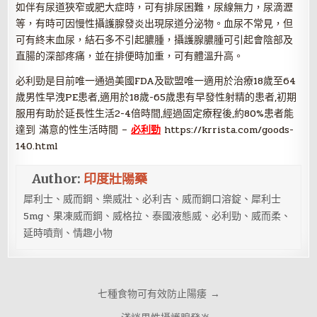
如伴有尿道狹窄或肥大症時，可有排尿困難，尿線無力，尿滴瀝
等，有時可因慢性攝護腺發炎出現尿道分泌物。血尿不常見，但
可有終末血尿，結石多不引起膿腫，攝護腺膿腫可引起會陰部及
直腸的深部疼痛，並在排便時加重，可有體溫升高。
必利勁是目前唯一通過美國FDA及歐盟唯一適用於治療18歲至64
歲男性早洩PE患者,適用於18歲-65歲患有早發性射精的患者,初期
服用有助於延長性生活2-4倍時間,經過固定療程後,約80%患者能
達到 滿意的性生活時間 –
必利勁
https://krrista.com/goods-
140.html
Author:
印度壯陽藥
犀利士、威而鋼、樂威壯、必利吉、威而鋼口溶錠、犀利士
5mg、果凍威而鋼、威格拉、泰國液態威、必利勁、威而柔、
延時噴劑、情趣小物
文
七種食物可有效防止陽痿 →
章