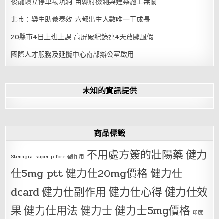
後龍鎮立停車場坑洞 苗縣府檢測與建案施工無關
北市：樂生助養奏效 六都出生人數唯一正成長
20縣市4日上班上課 高屏破紀錄連4天放颱風假
國際人才服務及延攬中心南部辦公室啟用
未知的資訊提供
商品標籤
不用處方簽的壯陽藥
健力
Stenagra
super p force副作用
仕5mg ptt
健力仕20mg價格
健力仕
dcard
健力仕副作用
健力仕心得
健力仕效
果
健力仕用法
健力士
健力士5mg價格
印度