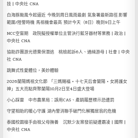
技 | 中央社 CNA
白海豚颱風今起逼近 今晚到周日風雨最劇 氣象署最新路徑.影響
範圍/陸警時機 馬祖機會最高 預計今天（8日）晚到9日上午
NCC空窗期 政院擬授權單位主管決行藍牙器材等業務 | 政治 |
中央社 CNA
協助詐團游光德棄保潛逃 桃檢起訴6人、通緝游母 | 社會 | 中央
社 CNA
跳舞式性愛體位，美妙體驗
2026蘭陽媽祖文化節 「三媽賜福 × 十七天后會蘭陽 × 女將護女
神」五大亮點齊聚蘭陽10月2日至4日盛大登場
小心踩雷 中市農業局：誤用CAS、產銷履歷標示恐遭罰
守望相助的暖心守護 湖內警消聯手破門化解獨居翁的危機
泰國校園槍手由祖父母撫養 沉默少友案發前疑遭霸凌 | 國際 |
中央社 CNA