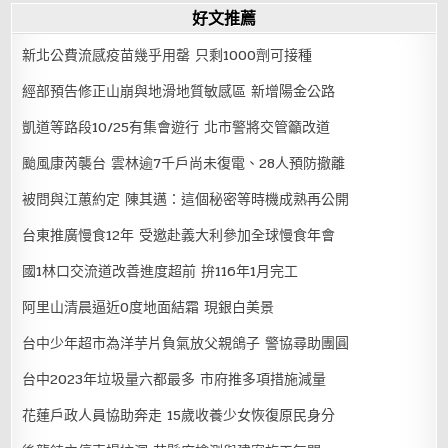
好文推薦
新北公費流感疫苗幾乎用罄 只剩1000劑可接種
經部預告修正山崩與地滑地質敏感區 新增陽金公路
凱道等路段10/25有集會遊行 北市警將交管籲改道
颱風康芮襲台 雲林逾7千戶尚未復電、28人預防撤離
被問與江蕙約定 陳其邁：這個秘密等時機成熟再公開
台東推廣慢食12年 受邀赴義大利參加全球慢食年會
國1林口交流道改善進度超前 拚116年1月完工
阿里山清晨逼近0度地面結霜 現銀白美景
台中少年超市為洋芋片負氣放父親鴿子 警協尋助團圓
台中2023年垃圾量六都最多 市府推多項措施減量
花蓮戶政人員協助奔走 15歲收養少女恢復原民身分