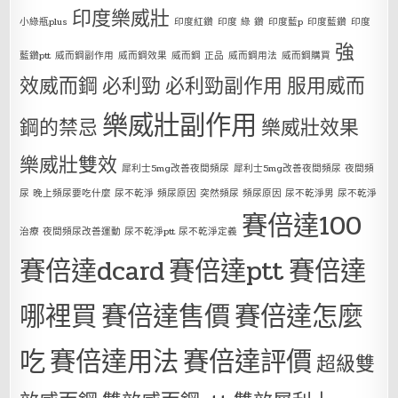
印度樂威壯
小綠瓶plus
印度紅鑽
印度 綠 鑽
印度藍p
印度藍鑽
印度
強
藍鑽ptt
威而鋼副作用
威而鋼效果
威而鋼 正品
威而鋼用法
威而鋼購買
效威而鋼
必利勁
必利勁副作用
服用威而
樂威壯副作用
鋼的禁忌
樂威壯效果
樂威壯雙效
犀利士5mg改善夜間頻尿
犀利士5mg改善夜間頻尿 夜間頻
尿 晚上頻尿要吃什麼 尿不乾淨 頻尿原因 突然頻尿 頻尿原因 尿不乾淨男 尿不乾淨
賽倍達100
治療 夜間頻尿改善運動 尿不乾淨ptt 尿不乾淨定義
賽倍達dcard
賽倍達ptt
賽倍達
哪裡買
賽倍達售價
賽倍達怎麼
吃
賽倍達用法
賽倍達評價
超級雙