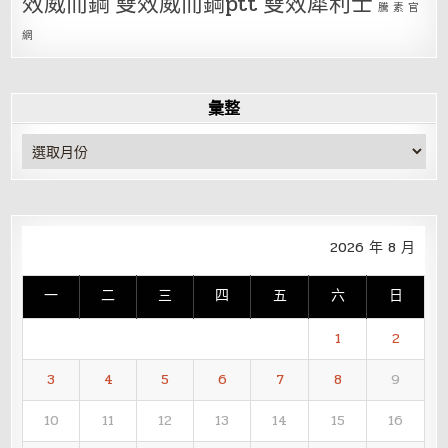
效威而鋼
雙效威而鋼ptt
雙效犀利士
騰 素 官
網
彙整
彙
整
2026 年 8 月
一
二
三
四
五
六
日
1
2
3
4
5
6
7
8
9
10
11
12
13
14
15
16