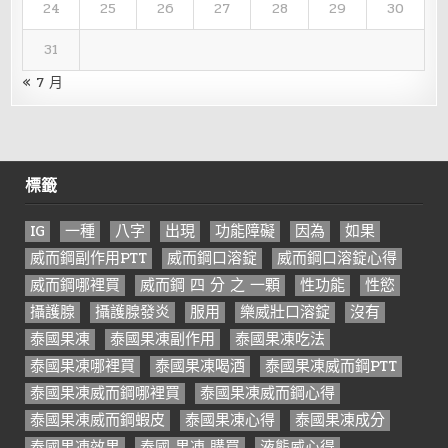
24
25
26
27
28
29
30
31
« 7 月
標籤
IG
一種
八字
出現
功能障礙
因為
如果
威而鋼副作用PTT
威而鋼口溶錠
威而鋼口溶錠心得
威而鋼哪裡買
威而鋼 四 分 之 一顆
性功能
性慾
攝護腺
攝護腺發炎
服用
樂威壯口溶錠
沒有
泰國果凍
泰國果凍副作用
泰國果凍吃法
泰國果凍哪裡買
泰國果凍喝酒
泰國果凍威而鋼PTT
泰國果凍威而鋼哪裡買
泰國果凍威而鋼心得
泰國果凍威而鋼蝦皮
泰國果凍心得
泰國果凍成分
泰國果凍效果
泰國 果凍 購買
液態威心得