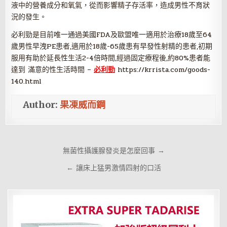
液中的營養成分和氧氣，從而影響精子存活率，造成男性不育狀
況的發生。
必利勁是目前唯一通過美國FDA及歐盟唯一適用於治療18歲至64
歲男性早洩PE患者,適用於18歲-65歲患有早發性射精的患者,初期
服用有助於延長性生活2-4倍時間,經過固定療程後,約80%患者能
達到 滿意的性生活時間 –
必利勁
https://krrista.com/goods-
140.html
Author:
果凍威而鋼
文
無菌性攝護腺發炎是怎麼回事 →
章
← 讓床上猛男激情四射的口活
導
覽