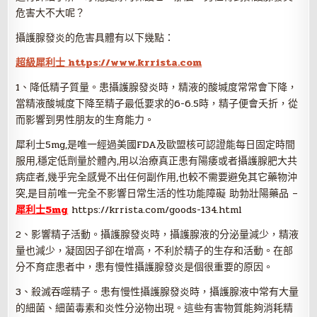
危害大不大呢？
攝護腺發炎的危害具體有以下幾點：
超級犀利士 https://www.krrista.com
1、降低精子質量。患攝護腺發炎時，精液的酸堿度常常會下降，
當精液酸堿度下降至精子最低要求的6-6.5時，精子便會夭折，從
而影響到男性朋友的生育能力。
犀利士5mg,是唯一經過美國FDA及歐盟核可認證能每日固定時間
服用,穩定低劑量於體內,用以治療真正患有陽痿或者攝護腺肥大共
病症者,幾乎完全感覺不出任何副作用,也較不需要避免其它藥物沖
突,是目前唯一完全不影響日常生活的性功能障礙 助勃壯陽藥品 –
犀利士5mg
https://krrista.com/goods-134.html
2、影響精子活動。攝護腺發炎時，攝護腺液的分泌量減少，精液
量也減少，凝固因子卻在增高，不利於精子的生存和活動。在部
分不育症患者中，患有慢性攝護腺發炎是個很重要的原因。
3、殺滅吞噬精子。患有慢性攝護腺發炎時，攝護腺液中常有大量
的細菌、細菌毒素和炎性分泌物出現。這些有害物質能夠消耗精