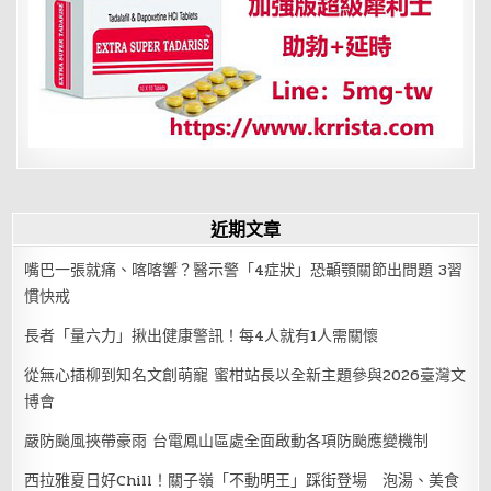
近期文章
嘴巴一張就痛、喀喀響？醫示警「4症狀」恐顳顎關節出問題 3習
慣快戒
長者「量六力」揪出健康警訊！每4人就有1人需關懷
從無心插柳到知名文創萌寵 蜜柑站長以全新主題參與2026臺灣文
博會
嚴防颱風挾帶豪雨 台電鳳山區處全面啟動各項防颱應變機制
西拉雅夏日好Chill！關子嶺「不動明王」踩街登場 泡湯、美食