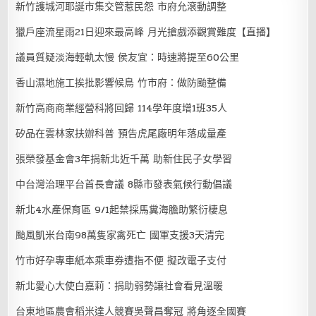
新竹護城河耶誕市集交管惹民怨 市府允滾動調整
獵戶座流星雨21日迎來最高峰 月光搶戲添觀賞難度【直播】
議員質疑淡海輕軌太慢 侯友宜：時速將提至60公里
香山濕地施工挨批影響候鳥 竹市府：做防颱整備
新竹高商商業經營科將回歸 114學年度增1班35人
矽品在雲林家扶辦科普 預告虎尾廠明年落成量產
張榮發基金會3年捐新北近千萬 助新住民子女學習
中台灣治理平台首長會議 8縣市發表氣候行動倡議
新北4水產保育區 9/1起禁採馬糞海膽助繁衍棲息
颱風凱米台南98萬隻家禽死亡 國軍支援3天清完
竹市好孕專車紙本乘車券遭指不便 擬改電子支付
新北愛心大使白嘉莉：捐助弱勢讓社會看見溫暖
台東地區農會稻米達人競賽吳聲昌奪冠 將角逐全國賽