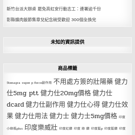
新竹台派大辦桌 罷免高虹安行動志工：連署逾千份
彰縣爌肉飯節集章兌紀念碗受歡迎 300個全換完
未知的資訊提供
商品標籤
不用處方簽的壯陽藥
健力
Stenagra
super p force副作用
仕5mg ptt
健力仕20mg價格
健力仕
dcard
健力仕副作用
健力仕心得
健力仕效
果
健力仕用法
健力士
健力士5mg價格
印度
印度樂威壯
小綠瓶plus
印度紅鑽
印度 綠 鑽
印度藍p
印度藍鑽
印度