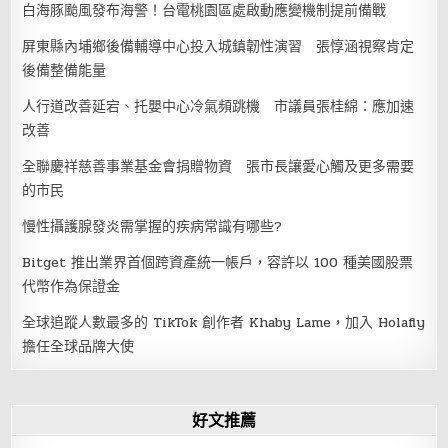
白海豚颱風發布海警！台電桃園區處啟動應變機制提前備戰
屏東縣內埔鄉後備輔導中心投入城鎮韌性演習 張惇涵視察肯定
後備整備能量
人行道改善延宕、托嬰中心冷氣頻跳機 市議員張桂綿：應加速
改善
全聯慶祥慈善事業基金會捐贈物資 張市長讓愛心觸及更多需要
的市民
慢性攝護腺發炎需掌握的疾病常識有哪些?
Bitget 推出業界首個跨資產統一帳戶，容許以 100 種美國股票
代幣作為保證金
全球追蹤人數最多的 TikTok 創作者 Khaby Lame，加入 Holafly
擔任全球品牌大使
好文推薦