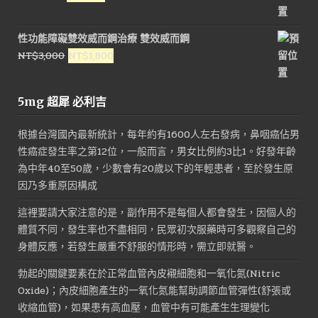
NT$1,600。
NT$800。
始
前
價
價
性功能障礙雙效威而鋼治療 雙效威而鋼
格：
格：
原
目
NT$
3,000
NT$
1,800
NT$1,200。
NT$550。
始
前
價
價
5mg 超犀 必利吉
格：
格：
NT$3,000。
NT$1,800。
根據台灣國內最新統計，每年約有1600人左右發病，鼻咽癌佔男
性癌症發生率之第12位，一般而言，男女比例約3比1。好發年齡
為中年40至50歲，少數會有20歲以下的年輕患者，至於發生原
因乃多重原因構成
這裡要請大家注意的是，副作用不是每個人都會發生，因個人的
體質不同，發生率也不盡相同，民眾初次服藥時可多觀察自己的
身體反應，若發生嚴重不舒服的情形時，需立即就醫。
勃起的關鍵要素在於正常血管內皮襯細胞和一氧化氮(Nitric
Oxide)；內皮細胞產生的一氧化氮能幫助調節血管彈性(舒張或
收縮血管)，如果患有高血壓，血管中有可能產生生理變化