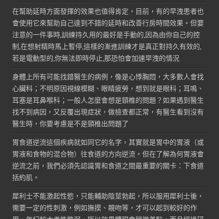
在幫助延時方面發揮的效果也值得肯定，目前，有的早洩患者也
會使用它來幫助自己達到不錯的延時和改善行房時間效果。但要
注意的一件事時,訓練持久用的最好是手動的,因為由你自己的控
制,在想射精時馬上暫停,這樣的漸進訓練才是真正對持久有效的,
若是電動型的,你無法即時停止,那恐怕會加速早洩的情況
身體上所有可能找錯醫生的病例，像是心悸胸悶，大多數人會找
心臟科；不明原因視線模糊、眼睛疲勞，想到就是眼科；耳鳴、
耳塞是耳鼻喉科；一般人怎麼會想是頸椎的問題？如果遇到醫生
找不到病因，又反覆出現症狀，做檢查都正常，有醫生看到沒有
醫生時，你要考慮是不是頸椎出問題了
胃食道逆流這個疾病就如同它的名字，其實就是胃中的胃液（或
胃液和食物的混合物）往食道的方向逆流。但在了解為何胃液會
逆流之前，我們必須先認識胃和食道之間最重要的關卡：下食道
括約肌。
犀利士不能激起性慾，只能輔助陰莖勃起，所以服用犀利士後，
需要一定的性刺激，例如撫摸、親吻等，才可以起到較好的作