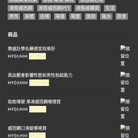
液態威而鋼
液態威而鋼PTT
液態威購買
生活
男性
身體
這樣
陽痿
需要
面相
風水
飲食
商品
樂威壯學名藥便宜效果好
原
目
NT$
1,500
NT$
800
始
前
價
價
高血壓會影響性慾和男性勃起能力
格：
格：
原
目
NT$
3,500
NT$
1,800
NT$1,500。
NT$800。
始
前
價
價
助勃增硬 果凍威而鋼哪裡買
格：
格：
原
目
NT$
1,600
NT$
800
NT$3,500。
NT$1,800。
始
前
價
價
威而鋼口溶錠哪裡買
格：
格：
原
目
NT$
1,200
NT$
550