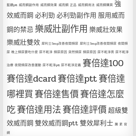
強
藍鑽ptt
威而鋼副作用
威而鋼效果
威而鋼 正品
威而鋼用法
威而鋼購買
效威而鋼
必利勁
必利勁副作用
服用威而
樂威壯副作用
鋼的禁忌
樂威壯效果
樂威壯雙效
犀利士5mg改善夜間頻尿
犀利士5mg改善夜間頻尿 夜間頻
尿 晚上頻尿要吃什麼 尿不乾淨 頻尿原因 突然頻尿 頻尿原因 尿不乾淨男 尿不乾淨
賽倍達100
治療 夜間頻尿改善運動 尿不乾淨ptt 尿不乾淨定義
賽倍達dcard
賽倍達ptt
賽倍達
哪裡買
賽倍達售價
賽倍達怎麼
吃
賽倍達用法
賽倍達評價
超級雙
效威而鋼
雙效威而鋼ptt
雙效犀利士
騰 素 官
網