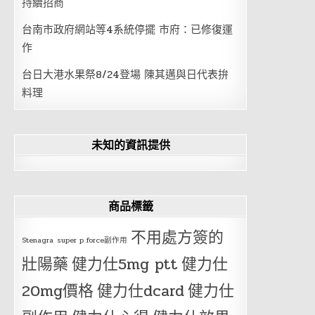
持續招商
台南市政府網站等4系統停擺 市府：已修復運
作
台日大港水果祭8/24登場 陳其邁與日代表拚
料理
未知的資訊提供
商品標籤
不用處方簽的
Stenagra
super p force副作用
壯陽藥
健力仕5mg ptt
健力仕
20mg價格
健力仕dcard
健力仕