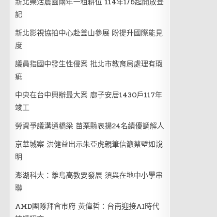
新北樂活農園兩年一租耕位 114年1/6起開放登
記
新北影視協拍中心赴釜山參展 盼提升國際能見
度
議員指國中發生性侵案 批北市教育局處理有瑕
疵
中央在台中興辦最大案 廍子安居1430戶117年
竣工
勞資爭議溝通橋梁 苗栗縣表揚24名績優調解人
京華城案 洪健益出示朱亞虎親筆信籲蔡壁如說
明
澎湖科大：離島高教要發展 須與在地中小學串
聯
AMD團隊拜會市府 黃偉哲：台南迎接AI時代