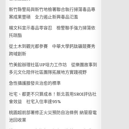
新竹縣警局與新竹地檢署聯合執行掃蕩毒品專
案成果豐碩 全力遏止新興毒品氾濫
楊文科宣示毒品零容忍 檢警聯手強力掃蕩依
托咪酯
從土木到觀光都參賽 中華大學鈣鈦礦競賽秀
跨域創新
竹美館辦理社區UP培力工作坊 從樂團故事到
多元文化陪伴社區團隊拓展地方實踐視野
急性攝護腺發炎治愈的標準
社宅、都更不只算成本！新北首用SROI評估社
會效益 社宅入住率達95%
桃園超前部署修正火災預防自治條例 納管廢電
池回收業