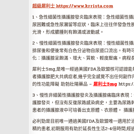
超級犀利士 https://www.krrista.com
1、急性細菌性攝護腺發炎臨床表現：急性細菌性
尿困難或急性尿瀦留等症狀，臨床上往往伴發急性
光滑，形成膿腫則有飽滿或波動感。
2、慢性細菌性攝護腺發炎臨床表現：慢性細菌性
排尿後和便後常有白色分泌物自尿道口流出。有時
化：攝護腺呈飽滿、增大、質軟、輕度壓痛。病程
犀利士5mg,是唯一經過美國FDA及歐盟核可認證
者攝護腺肥大共病症者,幾乎完全感覺不出任何副作
的性功能障礙 助勃壯陽藥品 –
犀利士5mg
https:/
3、慢性非細菌性攝護腺發炎及攝護腺痛臨床表現
護腺發炎，但沒有反復尿路感染病史，主要為尿路
患者的攝護腺液中可培養出支原體、衣原體。 攝護
必利勁是目前唯一通過美國FDA及歐盟唯一適用於治療
精的患者,初期服用有助於延長性生活2-4倍時間,經