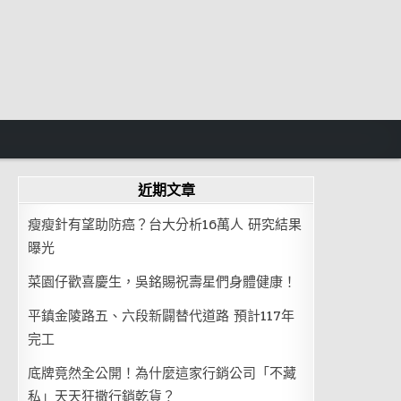
近期文章
瘦瘦針有望助防癌？台大分析16萬人 研究結果
曝光
菜園仔歡喜慶生，吳銘賜祝壽星們身體健康！
平鎮金陵路五、六段新闢替代道路 預計117年
完工
底牌竟然全公開！為什麼這家行銷公司「不藏
私」天天狂撒行銷乾貨？