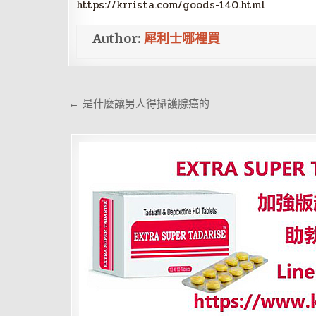
https://krrista.com/goods-140.html
Author:
犀利士哪裡買
文
← 是什麼讓男人得攝護腺癌的
章
導
覽