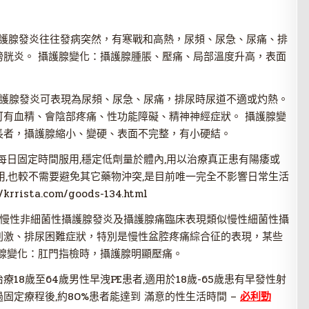
攝護腺發炎往往發病突然，有寒戰和高熱，尿頻、尿急、尿痛、排
膀胱炎。 攝護腺變化：攝護腺腫脹、壓痛、局部溫度升高，表面
攝護腺發炎可表現為尿頻、尿急、尿痛，排尿時尿道不適或灼熱。
可有血精、會陰部疼痛、性功能障礙、精神神經症狀。 攝護腺變
長者，攝護腺縮小、變硬、表面不完整，有小硬結。
能每日固定時間服用,穩定低劑量於體內,用以治療真正患有陽痿或
用,也較不需要避免其它藥物沖突,是目前唯一完全不影響日常生活
/krrista.com/goods-134.html
：慢性非細菌性攝護腺發炎及攝護腺痛臨床表現類似慢性細菌性攝
刺激、排尿困難症狀，特別是慢性盆腔疼痛綜合征的表現，某些
腺變化：肛門指檢時，攝護腺明顯壓痛。
18歲至64歲男性早洩PE患者,適用於18歲-65歲患有早發性射
過固定療程後,約80%患者能達到 滿意的性生活時間 –
必利勁