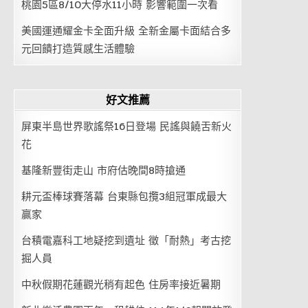
桃園5區8/10大停水11小時 影響範圍一次看
美國運通耀金卡全面升級 全新金屬卡面結合多
元回饋打造質感生活體驗
好文推薦
屏東半島世界歌謠祭16日登場 民謠與饒舌新火
花
基隆新豐街走山 市府估晚間8時搶通
耕元盃棒球賽落幕 台東縣包攬3組冠軍成最大
贏家
台積電嘉科工地疑挖到遺址 徵「耐熱」考古挖
掘人員
中秋假期花蓮觀光稍有起色 住房率接近暑期