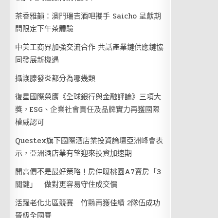
茶香雅韻：澳門瑞吉酒吧攜手 Saicho 呈獻期
間限定下午茶體驗
中美工商界加強交流合作 共話產業鏈供應鏈協
同發展新機遇
攝護腺發炎都分為哪幾類
復星國際榮膺《全球銀行與金融評論》三項大
獎，ESG、企業社會責任及品牌實力再獲國際
權威認可
Questex旗下國際酒店業投資論壇亞洲峰會表
示，亞洲酒店業有望迎來投資加速期
開高價不是最好策略！房仲曝桃園A7賣房「3
關鍵」 做對更容易守住成交價
活躍老化北區競賽 竹縣再獲佳績 2隊伍成功
晉級全國賽