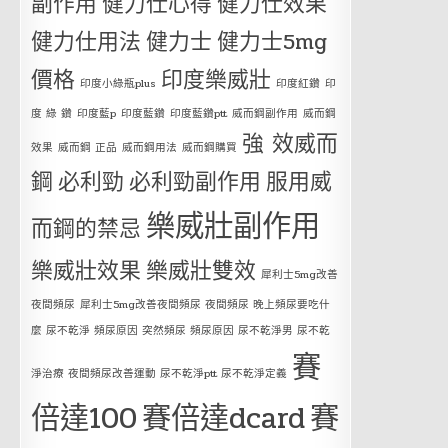
副作用
健力仕心得
健力仕效果
健力仕用法
健力士
健力士5mg
價格
印度樂威壯
印度小綠瓶plus
印度紅鑽
印
度 綠 鑽
印度藍p
印度藍鑽
印度藍鑽ptt
威而鋼副作用
威而鋼
強 效威而
效果
威而鋼 正品
威而鋼用法
威而鋼購買
鋼
必利勁
必利勁副作用
服用威
樂威壯副作用
而鋼的禁忌
樂威壯效果
樂威壯雙效
犀利士5mg改善
夜間頻尿
犀利士5mg改善夜間頻尿 夜間頻尿 晚上頻尿要吃什
麼 尿不乾淨 頻尿原因 突然頻尿 頻尿原因 尿不乾淨男 尿不乾
賽
淨治療 夜間頻尿改善運動 尿不乾淨ptt 尿不乾淨定義
倍達100
賽倍達dcard
賽