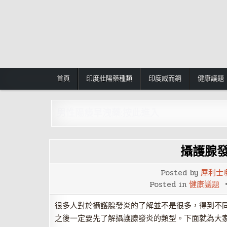
Skip
to
content
首頁
印度壯陽藥種類
印度威而鋼
健康議題
男性陽痿早洩藥:按此進入
攝護腺
Posted by
犀利士
Posted in
健康議題
很多人對於攝護腺發炎的了解並不是很多，得到不
之後一定要先了解攝護腺發炎的類型。下面就為大