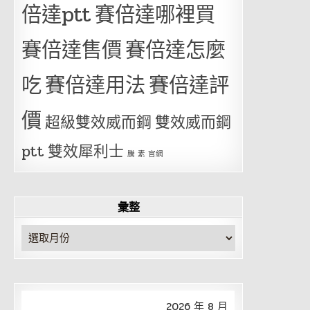
倍達ptt
賽倍達哪裡買
賽倍達售價
賽倍達怎麼
吃
賽倍達用法
賽倍達評
價
超級雙效威而鋼
雙效威而鋼
ptt
雙效犀利士
騰 素 官網
彙整
彙
整
2026 年 8 月