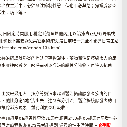
患者在生活中，必須關注節制性慾，但也不必禁慾；攝護腺發炎
靜坐，騎車等。
能每日固定時間服用,穩定低劑量於體內,用以治療真正患有陽痿或
用,也較不需要避免其它藥物沖突,是目前唯一完全不影響日常生活
/krrista.com/goods-134.html
來醫治攝護腺發炎的辦法是藥物灌注。藥物灌注是經過病人的尿
鹽水並抽吸數次，吸凈前列炎分泌的膿性分泌物，再注入抗菌
，主要是采用人工按摩等辦法來起到醫治攝護腺發炎疾病的目
菌、膿性分泌物排洩出去，達到充分引流，醫治攝護腺發炎的目
攝護腺溢液現象，並有利於炎症吸收。
18歲至64歲男性早洩PE患者,適用於18歲-65歲患有早發性射
過固定療程後,約80%患者能達到 滿意的性生活時間 –
必利勁