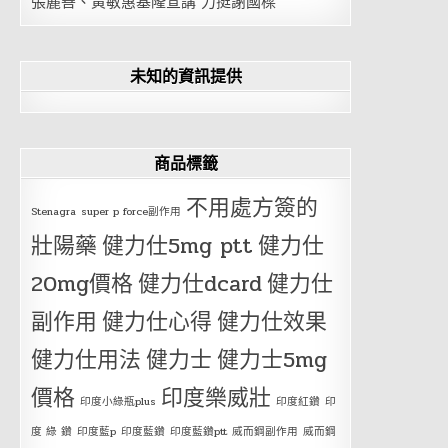
張麗善、黃敏惠基隆宣講 力挺謝國樑
未知的資訊提供
商品標籤
不用處方簽的
Stenagra
super p force副作用
壯陽藥
健力仕5mg ptt
健力仕
20mg價格
健力仕dcard
健力仕
副作用
健力仕心得
健力仕效果
健力仕用法
健力士
健力士5mg
價格
印度樂威壯
印度小綠瓶plus
印度紅鑽
印
度 綠 鑽
印度藍p
印度藍鑽
印度藍鑽ptt
威而鋼副作用
威而鋼