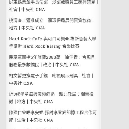
屏東鎢業董事長命案 涉案離職員工羈押禁見 |
社會 | 中央社 CNA
桃清產工獲准成立 籲環保局展開實質協商 |
地方 | 中央社 CNA
Hard Rock Cafe 與可口可樂® 為新晉藝人聯
手舉辦 Hard Rock Rising 音樂比賽
民眾黨團指5年旅費2383萬 徐佳青：合規且
服務最多數僑民 | 政治 | 中央社 CNA
柯文哲更換電子手鐶 嘲諷展示刑具 | 社會 |
中央社 CNA
近3成學童每週沒領鮮奶 新北教局：關懷檢
討 | 地方 | 中央社 CNA
陳建仁會晤李安妮 探討李登輝記憶工程合作可
能 | 生活 | 中央社 CNA