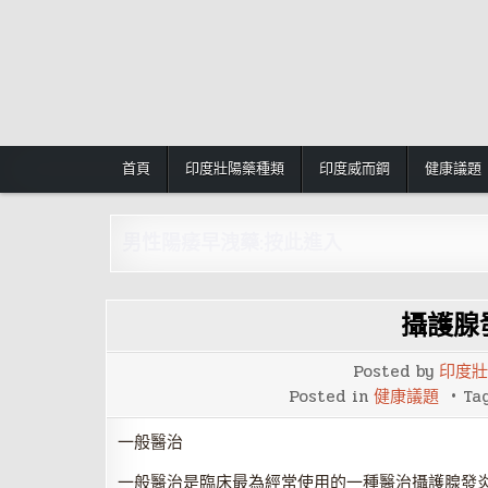
Skip
to
content
首頁
印度壯陽藥種類
印度威而鋼
健康議題
男性陽痿早洩藥:按此進入
攝護腺
Posted by
印度壯
Posted in
健康議題
Ta
一般醫治
一般醫治是臨床最為經常使用的一種醫治攝護腺發