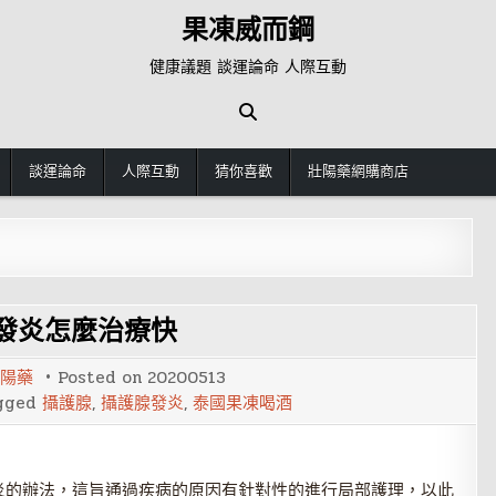
果凍威而鋼
健康議題 談運論命 人際互動
談運論命
人際互動
猜你喜歡
壯陽藥網購商店
發炎怎麼治療快
陽藥
Posted on
20200513
gged
攝護腺
,
攝護腺發炎
,
泰國果凍喝酒
炎的辦法，這旨通過疾病的原因有針對性的進行局部護理，以此