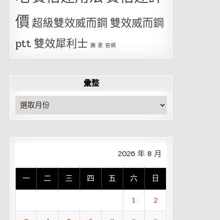
價
超級雙效威而鋼
雙效威而鋼
ptt
雙效犀利士
騰 素 官網
彙整
彙
整
2026 年 8 月
一
二
三
四
五
六
日
1
2