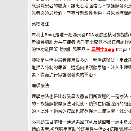
來消除患者的顧慮，讓患者增強信心。攝護腺發炎
患者必須忌煙酒、辛辣等刺激性食物，避免長時間
藥物灌注
犀利士5mg,是唯一經過美國FDA及歐盟核可認證
者攝護腺肥大共病症者,幾乎完全感覺不出任何副作
的性功能障礙 助勃壯陽藥品 –
犀利士5mg
https:/
藥物是生活中患者運用最多的一種治病辦法，用此
道插入特制的尿管，通過向攝護腺尿道，注入生理
素，從而進行攝護腺發炎的醫治。
理學療法
理學療法也是比較受廣大患者們所歡迎的一種療法
的。攝護腺按摩療法可促使，積聚在攝護腺內的細
的。此外，適當的按摩也能夠促進血液循環，減少
必利勁是目前唯一通過美國FDA及歐盟唯一適用於治療
精的患者,初期服用有助於延長性生活2-4倍時間,經