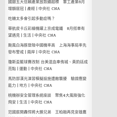
國銀五大信賴產業放款續超標 軍工產業6月
增額居冠 | 產經 | 中央社 CNA
吃糖太多會引起多動症嗎？
華航皮卡丘彩繪機躍上京成電鐵 8月搭車有
望遇見 | 生活 | 中央社 CNA
颱風白海豚登陸中國機率高 上海海事局率先
發布警戒 | 兩岸 | 中央社 CNA
瓊斯盃籃球賽改制 台美混血車侑城、黃鈞廷成
亮點 | 運動 | 中央社 CNA
馬防部漢光演習模擬設施遭敵襲擾 驗證應變
能力 | 地方 | 中央社 CNA
桃機辦安全管理系統座談 聚焦4大風險強化
飛安 | 生活 | 中央社 CNA
范國宸開轟悍將大勝兄弟 王柏融再見安雄鷹