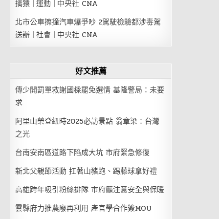
擒猿 | 運動 | 中央社 CNA
北市公車擦撞汽車爆爭吵 2駕駛檢驗都涉毒駕
送辦 | 社會 | 中央社 CNA
好文推薦
傳少開罰單救謝國樑罷免選情 基隆警局：未要
求
阿里山榮登紐時2025必訪景點 翁章梁：台灣
之光
台南安南區道路下陷成大坑 市府緊急修復
新北父親節活動 扛著山豬跑、踢藤球拿好禮
高雄跨年吸引粉絲排隊 市府籲注意安全與保暖
雲縣府力推農廢再利用 產官學合作簽MOU