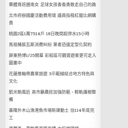
棄體育班選南女 足球女孩香香勇敢走自己的路
北市府辦國慶活動費用增 議員指租紅龍比網購
貴
桃園2區1萬7514戶 18日晚間起停水15小時
馬祖桶裝瓦斯消費糾紛 業者恐違定型化契約
屏東熱博1/25開幕 彩稻區可觀賞遊客更可走入
圖畫中
花蓮推軸帶農業旅遊 3示範線結合地方特色與
文化
凱米颱風近 高市籲農民加強防範、輕軌護樹整
備
基隆外木山漁港魚市場新建動土 估114年底完
工