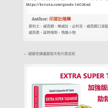
https://krrista.com/goods-140.html
Author:
印度壯陽藥
犀利士、威而鋼、樂威壯、必利吉、威而鋼口溶錠
威而柔、延時噴劑、情趣小物
文
← 細菌性攝護腺發炎有什麼症狀
章
導
覽