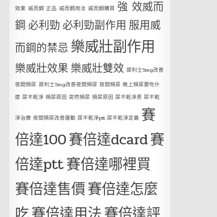
強 效威而
效果
威而鋼 正品
威而鋼用法
威而鋼購買
鋼
必利勁
必利勁副作用
服用威
樂威壯副作用
而鋼的禁忌
樂威壯效果
樂威壯雙效
犀利士5mg改善
夜間頻尿
犀利士5mg改善夜間頻尿 夜間頻尿 晚上頻尿要吃什
麼 尿不乾淨 頻尿原因 突然頻尿 頻尿原因 尿不乾淨男 尿不乾
賽
淨治療 夜間頻尿改善運動 尿不乾淨ptt 尿不乾淨定義
倍達100
賽倍達dcard
賽
倍達ptt
賽倍達哪裡買
賽倍達售價
賽倍達怎麼
吃
賽倍達用法
賽倍達評