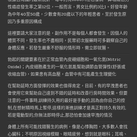
NT$1,800。
NT$900。
性癌症發生率之第12位，一般而言，男女比例約3比1。好發年齡
為中年40至50歲，少數會有20歲以下的年輕患者，至於發生原
因乃多重原因構成
這裡要請大家注意的是，副作用不是每個人都會發生，因個人的
體質不同，發生率也不盡相同，民眾初次服藥時可多觀察自己的
身體反應，若發生嚴重不舒服的情形時，需立即就醫。
勃起的關鍵要素在於正常血管內皮襯細胞和一氧化氮(Nitric
Oxide)；內皮細胞產生的一氧化氮能幫助調節血管彈性(舒張或
收縮血管)，如果患有高血壓，血管中有可能產生生理變化
在幫助延時方面發揮的效果也值得肯定，目前，有的早洩患者也
會使用它來幫助自己達到不錯的延時和改善行房時間效果。但要
注意的一件事時,訓練持久用的最好是手動的,因為由你自己的控
制,在想射精時馬上暫停,這樣的漸進訓練才是真正對持久有效的,
若是電動型的,你無法即時停止,那恐怕會加速早洩的情況
身體上所有可能找錯醫生的病例，像是心悸胸悶，大多數人會找
心臟科；不明原因視線模糊、眼睛疲勞，想到就是眼科；耳鳴、