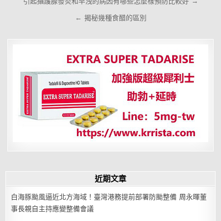
文
引起攝護腺發炎和早洩的病因有哪些怎麼樣預防比較好 →
章
← 揭秘幾種食醋的區別
導
覽
近期文章
白海豚颱風逼近北方海域！臺灣港務提前部署防颱整備 周永暉董
事長親自主持應變整備會議