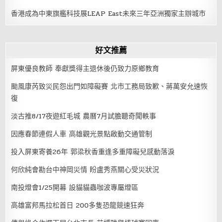
香港成為中東旗艦科技展LEAP East未來三年亞洲獨家主辦城市
好文推薦
屏東優良教師 奉獻獎得主退休後仍致力原鄉教育
颱風康芮致災民怨出門如障礙賽 北市工務局致歉、蔣萬安允速恢
復
淡古推8/17夜遊紅毛城 農曆7月試膽聽奇聞軼事
因應春節連假人車 高雄觀光景點啟動交通管制
投入屏東寄養26年 郭梁秋香重逢多重障礙兒感動落淚
何欣純會勘台中神岡災情 盼盧秀燕關心受災狀況
南投燈會1/25開幕 設貓貓蟲咖波專屬燈區
高雄富邦馬拉松首日 200多隻恐龍競速狂奔