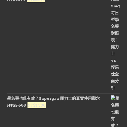
始
前
價
價
格：
格：
NT$3,200。
NT$1,600。
學名藥也能有效？Supergra 剛力士的真實使用觀念
原
目
NT$
2,600
NT$
1,300
始
前
價
價
格：
格：