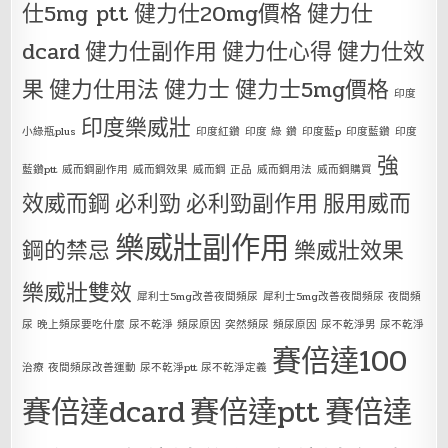
仕5mg ptt
健力仕20mg價格
健力仕
dcard
健力仕副作用
健力仕心得
健力仕效
果
健力仕用法
健力士
健力士5mg價格
印度
印度樂威壯
小綠瓶plus
印度紅鑽
印度 綠 鑽
印度藍p
印度藍鑽
印度
強
藍鑽ptt
威而鋼副作用
威而鋼效果
威而鋼 正品
威而鋼用法
威而鋼購買
效威而鋼
必利勁
必利勁副作用
服用威而
樂威壯副作用
鋼的禁忌
樂威壯效果
樂威壯雙效
犀利士5mg改善夜間頻尿
犀利士5mg改善夜間頻尿 夜間頻
尿 晚上頻尿要吃什麼 尿不乾淨 頻尿原因 突然頻尿 頻尿原因 尿不乾淨男 尿不乾淨
賽倍達100
治療 夜間頻尿改善運動 尿不乾淨ptt 尿不乾淨定義
賽倍達dcard
賽倍達ptt
賽倍達