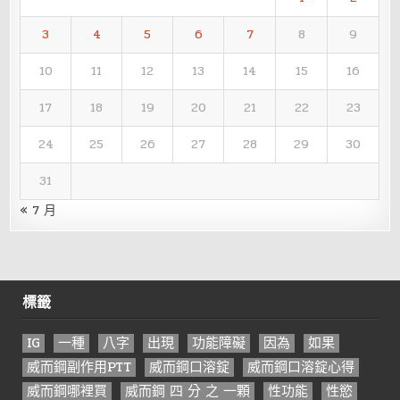
3
4
5
6
7
8
9
10
11
12
13
14
15
16
17
18
19
20
21
22
23
24
25
26
27
28
29
30
31
« 7 月
標籤
IG
一種
八字
出現
功能障礙
因為
如果
威而鋼副作用PTT
威而鋼口溶錠
威而鋼口溶錠心得
威而鋼哪裡買
威而鋼 四 分 之 一顆
性功能
性慾