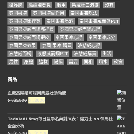
攝護腺
攝護腺發炎
服用
樂威壯口溶錠
沒有
泰國果凍
泰國果凍副作用
泰國果凍吃法
泰國果凍哪裡買
泰國果凍喝酒
泰國果凍威而鋼PTT
泰國果凍威而鋼哪裡買
泰國果凍威而鋼心得
泰國果凍威而鋼蝦皮
泰國果凍心得
泰國果凍成分
泰國果凍效果
泰國 果凍 購買
液態威心得
液態威而鋼
液態威而鋼PTT
液態威購買
生活
男性
身體
這樣
陽痿
需要
面相
風水
飲食
商品
血糖高陽痿可服用樂威壯助勃起
原
目
NT$
1,600
NT$
800
始
前
價
價
Tadalafil 5mg每日型學名藥對照表：健力士 vs 悍馬仕
格：
格：
全面分析
NT$1,600。
NT$800。
原
目
NT$
3,200
NT$
1,600