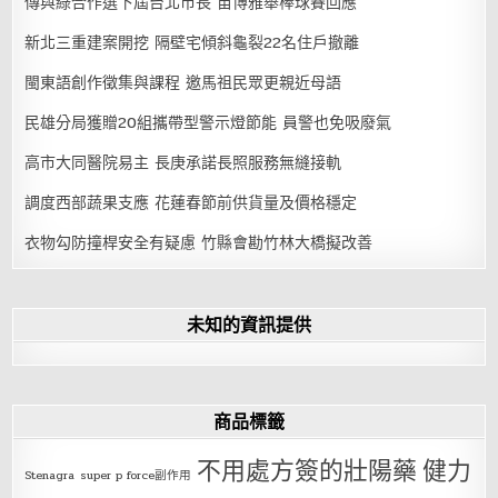
傳與綠合作選下屆台北市長 苗博雅舉棒球賽回應
新北三重建案開挖 隔壁宅傾斜龜裂22名住戶撤離
閩東語創作徵集與課程 邀馬祖民眾更親近母語
民雄分局獲贈20組攜帶型警示燈節能 員警也免吸廢氣
高市大同醫院易主 長庚承諾長照服務無縫接軌
調度西部蔬果支應 花蓮春節前供貨量及價格穩定
衣物勾防撞桿安全有疑慮 竹縣會勘竹林大橋擬改善
未知的資訊提供
商品標籤
不用處方簽的壯陽藥
健力
Stenagra
super p force副作用