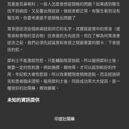
耳塞是耳鼻喉科；一般人怎麼會想是頸椎的問題？如果遇到醫生
找不到病因，又反覆出現症狀，做檢查都正常，有醫生看到沒有
醫生時，你要考慮是不是頸椎出問題了
胃食道逆流這個疾病就如同它的名字，其實就是胃中的胃液（或
胃液和食物的混合物）往食道的方向逆流。但在了解為何胃液會
逆流之前，我們必須先認識胃和食道之間最重要的關卡：下食道
括約肌。
犀利士不能激起性慾，只能輔助陰莖勃起，所以服用犀利士後，
需要一定的性刺激，例如撫摸、親吻等，才可以起到較好的作
用，年紀較大者性慾弱，所以效果體現會稍微差點。而且經過研
究和患者臨床證明，服用犀利士後，同房成功率大大提高，是一
種很好的壯陽藥，療效顯著。
未知的資訊提供
印度壯陽藥