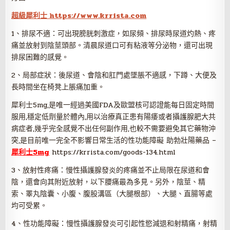
超級犀利士 https://www.krrista.com
1、排尿不適：可出現膀胱刺激症，如尿頻、排尿時尿道灼熱、疼
痛並放射到陰莖頭部。清晨尿道口可有粘液等分泌物，還可出現
排尿困難的感覺。
2、局部症狀：後尿道、會陰和肛門處墜脹不適感，下蹲、大便及
長時間坐在椅凳上脹痛加重。
犀利士5mg,是唯一經過美國FDA及歐盟核可認證能每日固定時間
服用,穩定低劑量於體內,用以治療真正患有陽痿或者攝護腺肥大共
病症者,幾乎完全感覺不出任何副作用,也較不需要避免其它藥物沖
突,是目前唯一完全不影響日常生活的性功能障礙 助勃壯陽藥品 –
犀利士5mg
https://krrista.com/goods-134.html
3、放射性疼痛：慢性攝護腺發炎的疼痛並不止局限在尿道和會
陰，還會向其附近放射，以下腰痛最為多見。另外，陰莖、精
索、睪丸陰囊、小腹、腹股溝區（大腿根部）、大腿、直腸等處
均可受累。
4、性功能障礙：慢性攝護腺發炎可引起性慾減退和射精痛，射精