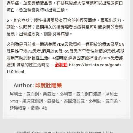
過早症，並影響精液品質，在排尿後或大便時還可以出現尿道口
流白，合並精囊炎時可出現血精。
5、其它症狀：慢性攝護腺發炎可合並神經衰弱症，表現出乏力、
頭暈、失眠等；長期持久的攝護腺發炎症甚至可引起身體的變態
反應，出現結膜炎、關節炎等病變。
必利勁是目前唯一通過美國FDA及歐盟唯一適用於治療18歲至64
歲男性早洩PE患者,適用於18歲-65歲患有早發性射精的患者,初期
服用有助於延長性生活2-4倍時間,經過固定療程後,約80%患者能
達到 滿意的性生活時間 –
必利勁
https://krrista.com/goods-
140.html
Author:
印度壯陽藥
犀利士、威而鋼、樂威壯、必利吉、威而鋼口溶錠、犀利士
5mg、果凍威而鋼、威格拉、泰國液態威、必利勁、威而柔、
延時噴劑、情趣小物