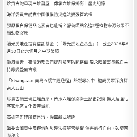
珍貴古砲重現左堆蕭屋，傳承六堆保鄉衛土歷史記憶
海洋委員會譴責中國假借防災違法擴張管轄權
膠原蛋白保健品吃素者也能補？營養師點名這2種植物來源效果不
輸動物膠原
陽光房地產投資信託基金（「陽光房地產基金」） 截至2026年6
月30日止六個月之中期業績
颱風逼近！臺灣港務公司提前部署防颱整備 周永暉董事長親自主
持應變整備會議
「kivangavan 南島五感主題遊程」熱烈報名中 邀請民眾深度探
索大武山
珍貴古砲重現左堆蕭屋，傳承六堆保鄉衛土歷史記憶 擴大及強化
客家地區文化資產量能
高雄區監理所標售汽、機車新式號牌
海委會譴責中國假借防災違法擴張管轄權 侵害航行自由，破壞國
際秩序