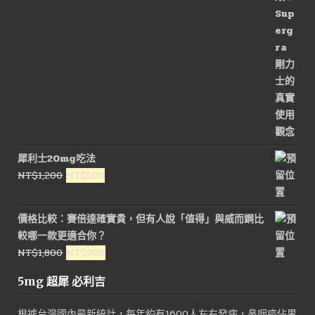
NT$2,600。
NT$1,300。
犀利士20mg吃法
原
目
NT$
1,200
NT$
500
始
前
價
價
價格比較：賽倍達確實貴，但有人說「值得」與威而鋼比
格：
格：
較哪一款更適合你？
NT$1,200。
NT$500。
原
目
NT$
1,800
NT$
900
始
前
5mg 超犀 必利吉
價
價
格：
格：
根據台灣國內最新統計，每年約有1600人左右發病，鼻咽癌佔男