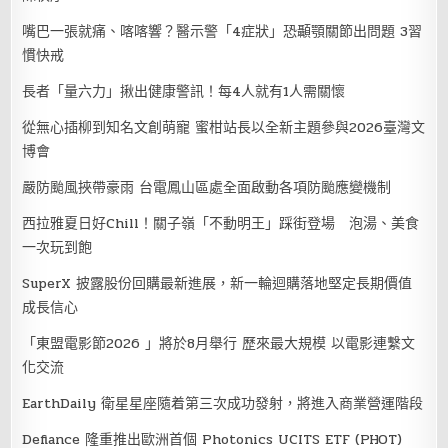
嘴巴一張就痛、喀喀響？醫示警「4症狀」恐顳顎關節出問題 3習
慣快戒
長者「量六力」揪出健康警訊！每4人就有1人需關懷
從無心插柳到知名文創萌寵 蜜柑站長以全新主題參與2026臺灣文
博會
嚴防颱風挾帶豪雨 台電鳳山區處全面啟動各項防颱應變機制
西拉雅夏日好Chill！關子嶺「不動明王」踩街登場 泡湯、美食
一次玩到飽
SuperX 披露股份回購最新進展，新一輪迴購落地堅定長期價值
成長信心
「東盟電影節2026 」將於8月舉行 歷來最大規模 以電影連繫文
化交流
EarthDaily 衛星星座隨着第三次成功發射，將進入商業營運階段
Defiance 隆重推出歐洲首個 Photonics UCITS ETF (PHOT)