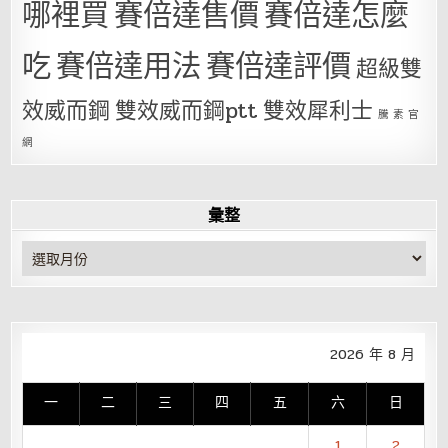
哪裡買
賽倍達售價
賽倍達怎麼
吃
賽倍達用法
賽倍達評價
超級雙
效威而鋼
雙效威而鋼ptt
雙效犀利士
騰 素 官
網
彙整
彙
整
2026 年 8 月
一
二
三
四
五
六
日
1
2