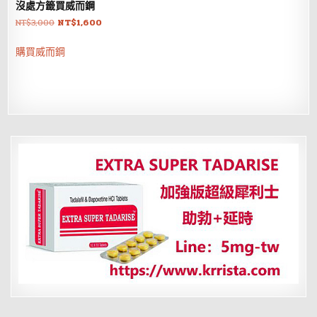
沒處方籤買威而鋼
原
目
NT$
3,000
NT$
1,600
始
前
價
價
購買威而鋼
格：
格：
NT$3,000。
NT$1,600。