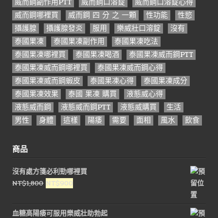
威而鋼副作用PTT
威而鋼口溶錠
威而鋼口溶錠心得
威而鋼哪裡買
威而鋼 四 分 之 一顆
性功能
性慾
攝護腺
攝護腺發炎
服用
樂威壯口溶錠
沒有
泰國果凍
泰國果凍副作用
泰國果凍吃法
泰國果凍哪裡買
泰國果凍喝酒
泰國果凍威而鋼PTT
泰國果凍威而鋼哪裡買
泰國果凍威而鋼心得
泰國果凍威而鋼蝦皮
泰國果凍心得
泰國果凍成分
泰國果凍效果
泰國 果凍 購買
液態威心得
液態威而鋼
液態威而鋼PTT
液態威購買
生活
男性
身體
這樣
陽痿
需要
面相
風水
飲食
商品
沒有處方箋必利勁哪裡買
原
目
NT$
1,800
NT$
900
始
前
價
價
血糖高陽痿可服用樂威壯助勃起
格：
格：