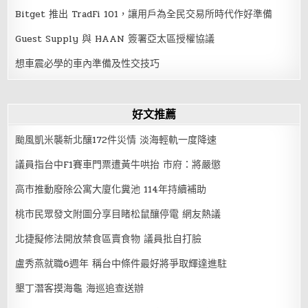
Bitget 推出 TradFi 101，讓用戶為全民交易所時代作好準備
Guest Supply 與 HAAN 簽署亞太區授權協議
想車震必學的車內準備及性交技巧
好文推薦
颱風凱米襲新北釀172件災情 淡海輕軌一度降速
議員指台中F1賽車門票遭黃牛哄抬 市府：將嚴懲
高市推動廢除公寓大廈化糞池 114年持續補助
桃市民眾發文附圖分享目睹松鼠釀停電 網友熱議
北捷擬修法開放禁食區賣食物 議員批自打臉
盧秀燕就職6週年 稱台中條件最好將爭取輝達進駐
墾丁潛客摸海龜 海巡追查送辦