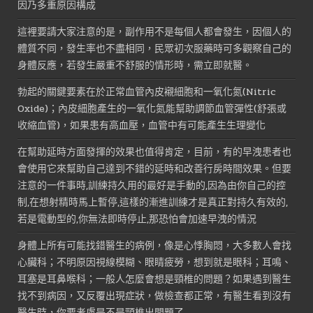
因乃多重原因構成
這裡要請大家注意的是，副作用不是每個人都會發生，因個人的
體質不同，發生率也不盡相同，民眾初次服藥時可多觀察自己的
身體反應，若發生嚴重不舒服的情形時，需立即就醫。
勃起的關鍵要素在於正常血管內皮襯細胞和一氧化氮(Nitric
Oxide)；內皮細胞產生的一氧化氮能幫助調節血管彈性(舒張或
收縮血管)，如果患有高血壓，血管中有可能產生生理變化
在幫助延時方面發揮的效果也值得肯定，目前，有的早洩患者也
會使用它來幫助自己達到不錯的延時和改善行房時間效果。但要
注意的一件事時,訓練持久用的最好是手動的,因為由你自己的控
制,在想射精時馬上暫停,這樣的漸進訓練才是真正對持久有效的,
若是電動型的,你無法即時停止,那恐怕會加速早洩的情況
身體上所有可能找錯醫生的病例，像是心悸胸悶，大多數人會找
心臟科；不明原因視線模糊、眼睛疲勞，想到就是眼科；耳鳴、
耳塞是耳鼻喉科；一般人怎麼會想是頸椎的問題？如果遇到醫生
找不到病因，又反覆出現症狀，做檢查都正常，有醫生看到沒有
醫生時，你要考慮是不是頸椎出問題了