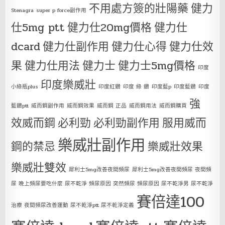
不用處方簽的壯陽藥
健力
Stenagra
super p force副作用
仕5mg ptt
健力仕20mg價格
健力仕
dcard
健力仕副作用
健力仕心得
健力仕效
果
健力仕用法
健力士
健力士5mg價格
印度
印度樂威壯
小綠瓶plus
印度紅鑽
印度 綠 鑽
印度藍p
印度藍鑽
印度
強
藍鑽ptt
威而鋼副作用
威而鋼效果
威而鋼 正品
威而鋼用法
威而鋼購買
效威而鋼
必利勁
必利勁副作用
服用威而
樂威壯副作用
鋼的禁忌
樂威壯效果
樂威壯雙效
犀利士5mg改善夜間頻尿
犀利士5mg改善夜間頻尿 夜間頻
尿 晚上頻尿要吃什麼 尿不乾淨 頻尿原因 突然頻尿 頻尿原因 尿不乾淨男 尿不乾淨
賽倍達100
治療 夜間頻尿改善運動 尿不乾淨ptt 尿不乾淨定義