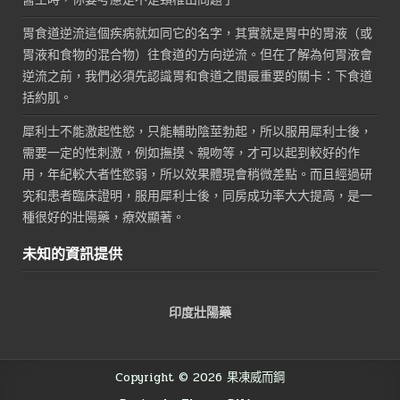
胃食道逆流這個疾病就如同它的名字，其實就是胃中的胃液（或
胃液和食物的混合物）往食道的方向逆流。但在了解為何胃液會
逆流之前，我們必須先認識胃和食道之間最重要的關卡：下食道
括約肌。
犀利士不能激起性慾，只能輔助陰莖勃起，所以服用犀利士後，
需要一定的性刺激，例如撫摸、親吻等，才可以起到較好的作
用，年紀較大者性慾弱，所以效果體現會稍微差點。而且經過研
究和患者臨床證明，服用犀利士後，同房成功率大大提高，是一
種很好的壯陽藥，療效顯著。
未知的資訊提供
印度壯陽藥
Copyright © 2026 果凍威而鋼