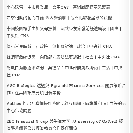
小心踩雷 中市農業局：誤用CAS、產銷履歷標示恐遭罰
守望相助的暖心守護 湖內警消聯手破門化解獨居翁的危機
泰國校園槍手由祖父母撫養 沉默少友案發前疑遭霸凌 | 國際 |
中央社 CNA
傳石崇良請辭 行政院：無相關討論 | 政治 | 中央社 CNA
聲請解散統促黨 內政部向憲法法庭遞狀 | 社會 | 中央社 CNA
颱風白海豚逐漸減弱 吳德榮：中北部防劇烈降雨 | 生活 | 中央
社 CNA
AGC Biologics 透過與 Pyramid Pharma Services 開展策略合
作，在美國拓展充填包裝業務
Autheo 推出互聯網操作系統：為互聯網、區塊鏈和 AI 而設的去
中心化協調層
EBC Financial Group 與牛津大學 (University of Oxford) 經
濟學系續簽公共經濟教育合作夥伴關係