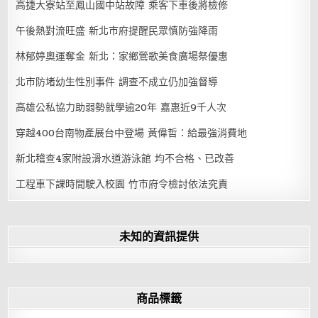
高捷大寮站至鳳山國中站故障 乘客下車後將檢修
午後熱對流旺盛 新北市府提醒民眾慎防強降雨
林郁婷奧運奪金 新北：家鄉鶯歌美食廣場祭優惠
北市防堵幼生性別事件 調查不成立仍加強督導
高雄公私協力助弱勢就學逾20年 嘉惠近9千人次
穿越400台南物產展台中登場 黃偉哲：給最強消費地
新北稽查4家附設滑水道游泳館 均不合格、已改善
工程車下課時間駛入校園 竹市府令檢討依法究責
未知的資訊提供
商品標籤