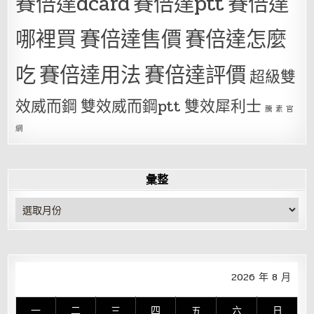
賽倍達dcard
賽倍達ptt
賽倍達
哪裡買
賽倍達售價
賽倍達怎麼
吃
賽倍達用法
賽倍達評價
超級雙
效威而鋼
雙效威而鋼ptt
雙效犀利士
騰 素 官
網
彙整
彙
整
2026 年 8 月
一
二
三
四
五
六
日