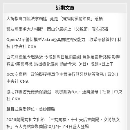
近期文章
大拇指痛到無法拿鍋鏟 竟是「拇指腕掌關節炎」惹禍
警友辦事處大力相挺！岡山分局送上「父親節」暖心祝福
OpenAI示警新模型Astra恐具關鍵資安能力 收緊研發管控 | 科
技 | 中央社 CNA
白海豚颱風今起逼近 今晚到周日風雨最劇 氣象署最新路徑.影響
範圍/陸警時機 馬祖機會最高 預計今天（8日）晚到9日上午
NCC空窗期 政院擬授權單位主管決行藍牙器材等業務 | 政治 |
中央社 CNA
協助詐團游光德棄保潛逃 桃檢起訴6人、通緝游母 | 社會 | 中央
社 CNA
跳舞式性愛體位，美妙體驗
2026蘭陽媽祖文化節 「三媽賜福 × 十七天后會蘭陽 × 女將護女
神」五大亮點齊聚蘭陽10月2日至4日盛大登場