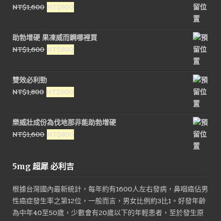
原
目
NT$
1,600
NT$
800
NT$1,800。
NT$900。
始
前
價
價
助勃增硬 果凍威而鋼哪裡買
格：
格：
原
目
NT$
1,600
NT$
800
NT$1,600。
NT$800。
始
前
價
價
雙效必利勁
格：
格：
原
目
NT$
1,800
NT$
900
NT$1,600。
NT$800。
始
前
價
價
樂威壯成份為伐地那非能助勃增硬
格：
格：
原
目
NT$
1,600
NT$
800
NT$1,800。
NT$900。
始
前
價
價
5mg 超犀 必利吉
格：
格：
NT$1,600。
NT$800。
根據台灣國內最新統計，每年約有1600人左右發病，鼻咽癌佔男
性癌症發生率之第12位，一般而言，男女比例約3比1。好發年齡
為中年40至50歲，少數會有20歲以下的年輕患者，至於發生原