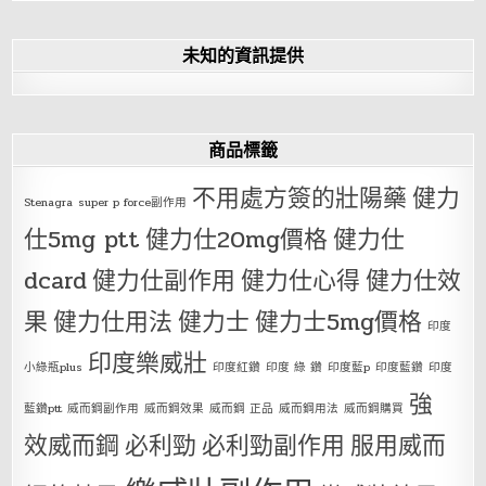
未知的資訊提供
商品標籤
不用處方簽的壯陽藥
健力
Stenagra
super p force副作用
仕5mg ptt
健力仕20mg價格
健力仕
dcard
健力仕副作用
健力仕心得
健力仕效
果
健力仕用法
健力士
健力士5mg價格
印度
印度樂威壯
小綠瓶plus
印度紅鑽
印度 綠 鑽
印度藍p
印度藍鑽
印度
強
藍鑽ptt
威而鋼副作用
威而鋼效果
威而鋼 正品
威而鋼用法
威而鋼購買
效威而鋼
必利勁
必利勁副作用
服用威而