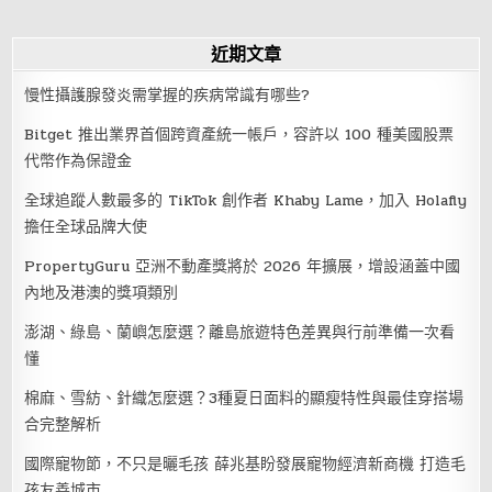
近期文章
慢性攝護腺發炎需掌握的疾病常識有哪些?
Bitget 推出業界首個跨資產統一帳戶，容許以 100 種美國股票
代幣作為保證金
全球追蹤人數最多的 TikTok 創作者 Khaby Lame，加入 Holafly
擔任全球品牌大使
PropertyGuru 亞洲不動產獎將於 2026 年擴展，增設涵蓋中國
內地及港澳的獎項類別
澎湖、綠島、蘭嶼怎麼選？離島旅遊特色差異與行前準備一次看
懂
棉麻、雪紡、針織怎麼選？3種夏日面料的顯瘦特性與最佳穿搭場
合完整解析
國際寵物節，不只是曬毛孩 薛兆基盼發展寵物經濟新商機 打造毛
孩友善城市