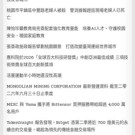
桃園市平鎮區中豐路老婦人被殺 警消據報趕抵現場老婦人已死
亡
陳怡珍籲教育局完善配套強化教育量能 培養AI人才、守護校園
安全、穩固家庭教育
張善政施政報告擘劃桃園願景 打造改變臺灣連結世界城市
應科院於2026「全球百大科技研發獎」中創亞洲最佳成績 三項技
術榮膺全球百大創新獎項
活塞運動半小時她還沒性高潮
MONGOLIAN MINING CORPORATION 最新營運資料 截至二零
二六年六月三十日止季度
MEXC 與 Yuma 攜手將 Bittensor 質押服務帶給超過 4,000 萬
名用戶
TokenInsight 報告發現，Bitget 憑第二季將近 700 億美元的永
續合約交易量，崛起為領先的傳統金融交易場所