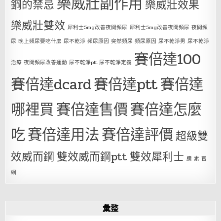
樂威壯副作用
鋼的禁忌
樂威壯效果
樂威壯雙效
犀利士5mg改善夜間頻尿
犀利士5mg改善夜間頻尿 夜間頻
尿 晚上頻尿要吃什麼 尿不乾淨 頻尿原因 突然頻尿 頻尿原因 尿不乾淨男 尿不乾淨
賽倍達100
治療 夜間頻尿改善運動 尿不乾淨ptt 尿不乾淨定義
賽倍達dcard
賽倍達ptt
賽倍達
哪裡買
賽倍達售價
賽倍達怎麼
吃
賽倍達用法
賽倍達評價
超級雙
效威而鋼
雙效威而鋼ptt
雙效犀利士
騰 素 官
網
彙整