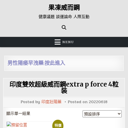
Skip
果凍威而鋼
to
content
健康議題 談運論命 人際互動
MENU
男性陽痿早洩藥:按此進入
印度雙效超級威而鋼extra p force 4粒
装
Posted by
印度壯陽藥
Posted on
20220618
顯示單一結果
特價