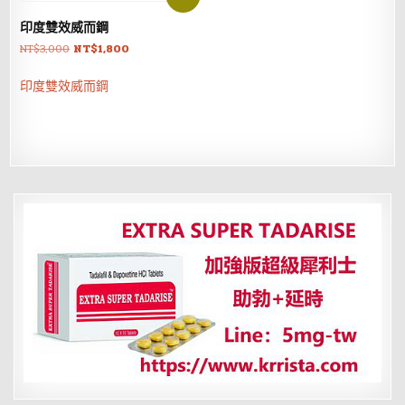
印度雙效威而鋼
原
目
NT$
3,000
NT$
1,800
始
前
價
價
印度雙效威而鋼
格：
格：
NT$3,000。
NT$1,800。