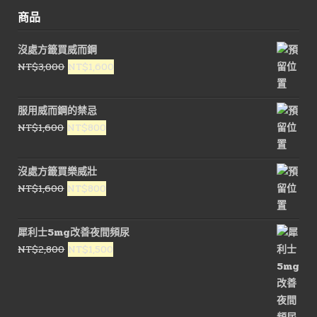
商品
沒處方籤買威而鋼
原
目
NT$
3,000
NT$
1,600
始
前
價
價
服用威而鋼的禁忌
格：
格：
原
目
NT$
1,600
NT$
800
NT$3,000。
NT$1,600。
始
前
價
價
沒處方籤買樂威壯
格：
格：
原
目
NT$
1,600
NT$
800
NT$1,600。
NT$800。
始
前
價
價
犀利士5mg改善夜間頻尿
格：
格：
原
目
NT$
2,800
NT$
1,500
NT$1,600。
NT$800。
始
前
價
價
格：
格：
NT$2,800。
NT$1,500。