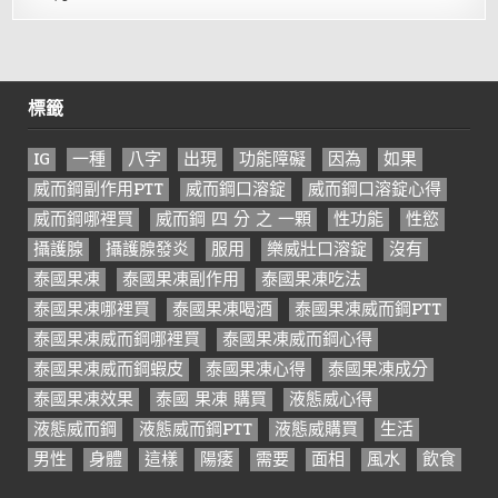
標籤
IG
一種
八字
出現
功能障礙
因為
如果
威而鋼副作用PTT
威而鋼口溶錠
威而鋼口溶錠心得
威而鋼哪裡買
威而鋼 四 分 之 一顆
性功能
性慾
攝護腺
攝護腺發炎
服用
樂威壯口溶錠
沒有
泰國果凍
泰國果凍副作用
泰國果凍吃法
泰國果凍哪裡買
泰國果凍喝酒
泰國果凍威而鋼PTT
泰國果凍威而鋼哪裡買
泰國果凍威而鋼心得
泰國果凍威而鋼蝦皮
泰國果凍心得
泰國果凍成分
泰國果凍效果
泰國 果凍 購買
液態威心得
液態威而鋼
液態威而鋼PTT
液態威購買
生活
男性
身體
這樣
陽痿
需要
面相
風水
飲食