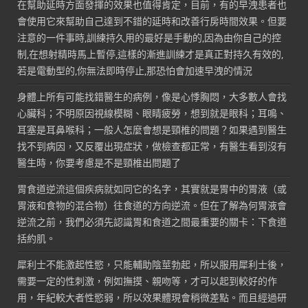
在幫助延時方面發揮的效果也值得肯定，目前，有的早洩患者也
會使用它來幫助自己達到不錯的延時和改善行房時間效果。但要
注意的一件事時,訓練持久用的最好是手動的,因為由你自己的控
制,在想射精時馬上暫停,這樣的漸進訓練才是真正對持久有效的,
若是電動型的,你無法即時停止,那恐怕會加速早洩的情況
身體上所有可能找錯醫生的病例，像是心悸胸悶，大多數人會找
心臟科；不明原因視線模糊、眼睛疲勞，想到就是眼科；耳鳴、
耳塞是耳鼻喉科；一般人怎麼會想是頸椎的問題？如果遇到醫生
找不到病因，又反覆出現症狀，做檢查都正常，有醫生看到沒有
醫生時，你要考慮是不是頸椎出問題了
胃食道逆流這個疾病就如同它的名字，其實就是胃中的胃液（或
胃液和食物的混合物）往食道的方向逆流。但在了解為何胃液會
逆流之前，我們必須先認識胃和食道之間最重要的關卡：下食道
括約肌。
犀利士不能激起性慾，只能輔助陰莖勃起，所以服用犀利士後，
需要一定的性刺激，例如撫摸、親吻等，才可以起到較好的作
用，年紀較大者性慾弱，所以效果體現會稍微差點。而且經過研