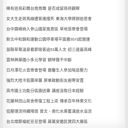
稀有迷鳥彩䴉台南育雛 是否成留鳥待觀察
女大生走斑馬線遭客運撞死 東海大學將辦追思會
台中霧峰納入參山國家風景區 草地音樂會登場
新北中和錦和運動公園停車場平面層10/1起營運
苗縣草莓溫泉春節吸客逾51萬人次 初三達最高峰
雲林興華國小多元學習 鋼琴聲不中斷
日月潭花火音樂會登場 邀馨生人參加喘息壓力
強烈大陸冷氣團來襲 屏東啟動街友避寒安置
高市國土功能分區圖送審 講座汲取日本經驗
花蓮林田山房舍修復工程上梁 傳承百年林業文化
低壓環流持續降雨 曾文、南化水庫蓄滿放水溢流
台北燈節福蛇豆豆登場 蔣萬安邀民賞四大展區