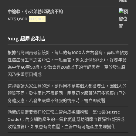
中途軟，小弟弟勃起硬度不夠
原
目
NT$
1,600
NT$
800
始
前
價
價
5mg 超犀 必利吉
格：
格：
NT$1,600。
NT$800。
根據台灣國內最新統計，每年約有1600人左右發病，鼻咽癌佔男
性癌症發生率之第12位，一般而言，男女比例約3比1。好發年齡
為中年40至50歲，少數會有20歲以下的年輕患者，至於發生原
因乃多重原因構成
這裡要請大家注意的是，副作用不是每個人都會發生，因個人的
體質不同，發生率也不盡相同，民眾初次服藥時可多觀察自己的
身體反應，若發生嚴重不舒服的情形時，需立即就醫。
勃起的關鍵要素在於正常血管內皮襯細胞和一氧化氮(Nitric
Oxide)；內皮細胞產生的一氧化氮能幫助調節血管彈性(舒張或
收縮血管)，如果患有高血壓，血管中有可能產生生理變化