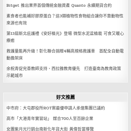
Bitget 推出業界首個傳統金融資產 Quanto 永續期貨合約
素食者也能補好膠原蛋白？這3類植物性食物組合讓你不靠動物性
來源也有效
第13屆新北庇護禮《安好植光》登場 微型水泥盆植栽 可食又暖心
療癒
救護量能再升級！彰化聯合捐贈4輛高規格救護車 首配全自動電
動擔架床
余柷青促完善教師支持、西拉雅教育優先 打造臺南為教育政策
示範城市
好文推薦
中市府：大屯郡役所ROT案最優申請人承億集團已議約
高市「大港青年實習站」 媒合700人至百餘企業
女團紫月光行銷台南新化年貨大街 黃偉哲當導覽