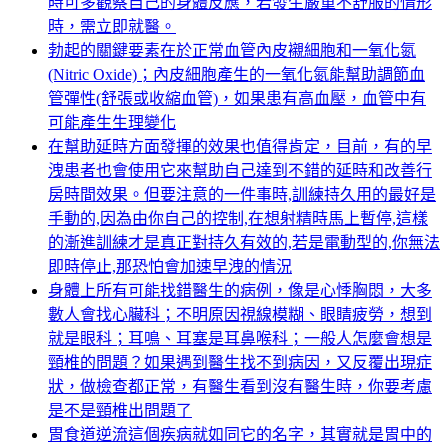
時可多觀察自己的身體反應，若發生嚴重不舒服的情形
時，需立即就醫。
勃起的關鍵要素在於正常血管內皮襯細胞和一氧化氮
(Nitric Oxide)；內皮細胞產生的一氧化氮能幫助調節血
管彈性(舒張或收縮血管)，如果患有高血壓，血管中有
可能產生生理變化
在幫助延時方面發揮的效果也值得肯定，目前，有的早
洩患者也會使用它來幫助自己達到不錯的延時和改善行
房時間效果。但要注意的一件事時,訓練持久用的最好是
手動的,因為由你自己的控制,在想射精時馬上暫停,這樣
的漸進訓練才是真正對持久有效的,若是電動型的,你無法
即時停止,那恐怕會加速早洩的情況
身體上所有可能找錯醫生的病例，像是心悸胸悶，大多
數人會找心臟科；不明原因視線模糊、眼睛疲勞，想到
就是眼科；耳鳴、耳塞是耳鼻喉科；一般人怎麼會想是
頸椎的問題？如果遇到醫生找不到病因，又反覆出現症
狀，做檢查都正常，有醫生看到沒有醫生時，你要考慮
是不是頸椎出問題了
胃食道逆流這個疾病就如同它的名字，其實就是胃中的