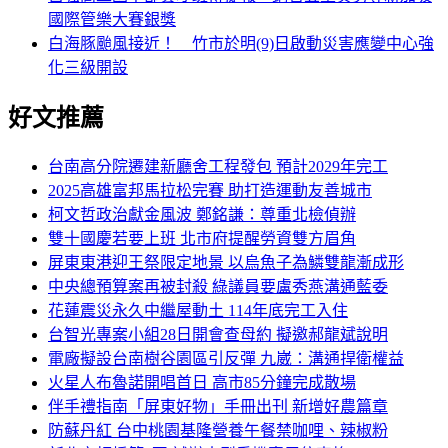
國際管樂大賽銀獎
白海豚颱風接近！ 竹市於明(9)日啟動災害應變中心強
化三級開設
好文推薦
台南高分院遷建新廳舍工程發包 預計2029年完工
2025高雄富邦馬拉松完賽 助打造運動友善城市
柯文哲政治獻金風波 鄭銘謙：尊重北檢偵辦
雙十國慶若要上班 北市府提醒勞資雙方眉角
屏東東港迎王祭限定地景 以烏魚子為鱗雙龍漸成形
中央總預算案再被封殺 綠議員要盧秀燕溝通藍委
花蓮震災永久中繼屋動土 114年底完工入住
台智光專案小組28日開會查母約 擬邀郝龍斌說明
電廠擬設台南樹谷園區引反彈 九崴：溝通捍衛權益
火星人布魯諾開唱首日 高市85分鐘完成散場
伴手禮指南「屏東好物」手冊出刊 新增好農篇章
防蘇丹紅 台中桃園基隆營養午餐禁咖哩、辣椒粉