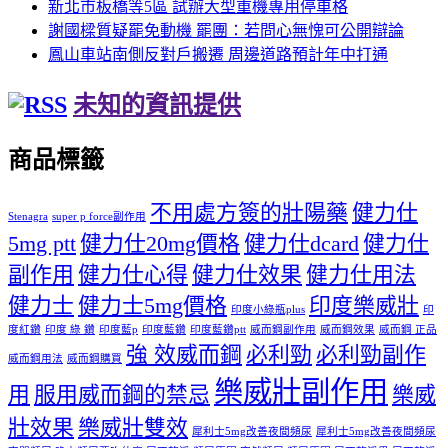
新北市板橋等5區 試辦大型重機專用停車格
謝國樑質疑罷免動機 罷團：若問心無愧可公開辯論
鳳山車站南側反對戶搬遷 周邊道路預計年中打通
未知的資訊提供
商品標籤
不用處方簽的壯陽藥
健力仕
Stenagra
super p force副作用
5mg ptt
健力仕20mg價格
健力仕dcard
健力仕
副作用
健力仕心得
健力仕效果
健力仕用法
健力士
健力士5mg價格
印度樂威壯
印度小綠瓶plus
印
度紅鑽
印度 綠 鑽
印度藍p
印度藍鑽
印度藍鑽ptt
威而鋼副作用
威而鋼效果
威而鋼 正品
強 效威而鋼
必利勁
必利勁副作
威而鋼用法
威而鋼購買
樂威壯副作用
用
服用威而鋼的禁忌
樂威
壯效果
樂威壯雙效
犀利士5mg改善夜間頻尿
犀利士5mg改善夜間頻尿