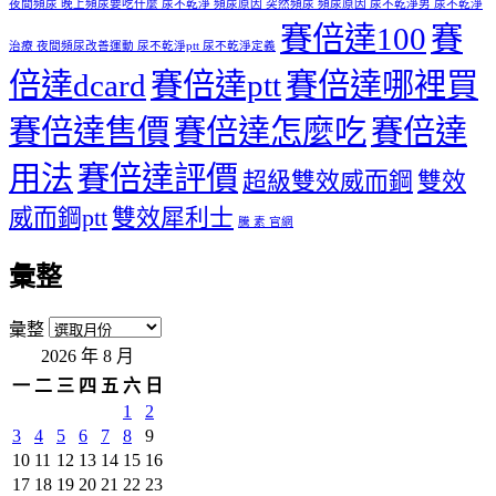
夜間頻尿 晚上頻尿要吃什麼 尿不乾淨 頻尿原因 突然頻尿 頻尿原因 尿不乾淨男 尿不乾淨
賽倍達100
賽
治療 夜間頻尿改善運動 尿不乾淨ptt 尿不乾淨定義
倍達dcard
賽倍達ptt
賽倍達哪裡買
賽倍達售價
賽倍達怎麼吃
賽倍達
用法
賽倍達評價
超級雙效威而鋼
雙效
威而鋼ptt
雙效犀利士
騰 素 官網
彙整
彙整
2026 年 8 月
一
二
三
四
五
六
日
1
2
3
4
5
6
7
8
9
10
11
12
13
14
15
16
17
18
19
20
21
22
23