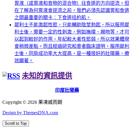
胃液（或胃液和食物的混合物）往食道的方向逆流。但
在了解為何胃液會逆流之前，我們必須先認識胃和食道
之間最重要的關卡：下食道括約肌。
犀利士不能激起性慾，只能輔助陰莖勃起，所以服用犀
利士後，需要一定的性刺激，例如撫摸、親吻等，才可
以起到較好的作用，年紀較大者性慾弱，所以效果體現
會稍微差點。而且經過研究和患者臨床證明，服用犀利
士後，同房成功率大大提高，是一種很好的壯陽藥，療
效顯著。
未知的資訊提供
印度壯陽藥
Copyright © 2026 果凍威而鋼
Design by ThemesDNA.com
Scroll to Top