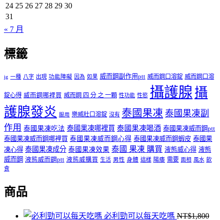
24
25
26
27
28
29
30
31
« 7 月
標籤
威而鋼副作用ptt
威而鋼口溶錠
威而鋼口溶
ig
一種
八字
出現
功能障礙
因為
如果
攝護腺
攝
錠心得
威而鋼哪裡買
威而鋼 四 分 之 一顆
性功能
性慾
護腺發炎
泰國果凍
泰國果凍副
樂威壯口溶錠
沒有
服用
作用
泰國果凍哪裡買
泰國果凍喝酒
泰國果凍吃法
泰國果凍威而鋼ptt
泰國果凍威而鋼哪裡買
泰國果凍威而鋼心得
泰國果凍威而鋼蝦皮
泰國果
泰國 果凍 購買
泰國果凍成分
凍心得
泰國果凍效果
液態威心得
液態
威而鋼
液態威而鋼ptt
液態威購買
男性
陽痿
需要
生活
身體
這樣
面相
風水
飲
食
商品
必利勁可以每天吃嗎
NT$
1,800