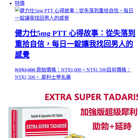
特價
健力仕5mg PTT 心得故事：從失落到
重拾自信，每日一錠讓我找回男人的
感覺
NT$
3,000
原始價格：NT$3,000。
NT$
1,500
目前價格：
NT$1,500。
犀利士學名藥