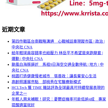
近期文章
第四作戰區台南戰略溝通 心戰喊話車現蹤市區 | 政治 |
中央社 CNA
給年輕球員容錯率也給壓力 林岳平不希望是來跑龍套 |
運動 | 中央社 CNA
颱風白海豚逼近 馬祖9日海空交通全數停航 | 地方 | 中
央社 CNA
桃園打造健康慢老城市 張善政：讓長輩安心生活
高齡照護展亮點 部桃秀在宅醫療新模式
HCLTech 獲 TIME 雜誌評為全球最具可持續發展表現的
企業之一
年輕人周末補眠！研究：憂鬱症機率可能低逾4成 專家
提醒適當就好