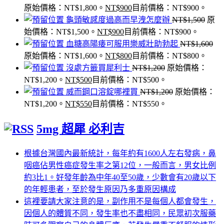
原始價格：NT$1,800。
NT$
900
目前價格：NT$900。
龜頭敏感度過高而早洩怎麼辦
NT$
1,500
原
始價格：NT$1,500。
NT$
900
目前價格：NT$900。
血糖高陽痿可服用樂威壯助勃起
NT$
1,600
原始價格：NT$1,600。
NT$
800
目前價格：NT$800。
沒處方籤買犀利士
NT$
1,200
原始價格：
NT$1,200。
NT$
500
目前價格：NT$500。
威而鋼口溶錠哪裡買
NT$
1,200
原始價格：
NT$1,200。
NT$
550
目前價格：NT$550。
5mg 超犀 必利吉
根據台灣國內最新統計，每年約有1600人左右發病，鼻
咽癌佔男性癌症發生率之第12位，一般而言，男女比例
約3比1。好發年齡為中年40至50歲，少數會有20歲以下
的年輕患者，至於發生原因乃多重原因構成
這裡要請大家注意的是，副作用不是每個人都會發生，
因個人的體質不同，發生率也不盡相同，民眾初次服藥