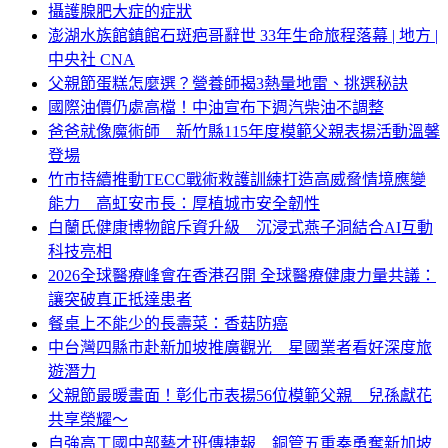
攝護腺肥大症的症狀
澎湖水族館鎮館石斑疤哥辭世 33年生命旅程落幕 | 地方 |
中央社 CNA
父親節蛋糕怎麼選？營養師揭3熱量地雷、挑選秘訣
國際油價仍處高檔！中油宣布下週汽柴油不調整
爸爸就像魔術師 新竹縣115年度模範父親表揚活動溫馨
登場
竹市持續推動TECC戰術救護訓練打造高威脅情境應變
能力 高虹安市長：厚植城市安全韌性
白蘭氏健康博物館斥資升級 沉浸式燕子洞結合AI互動
科技亮相
2026全球醫療峰會在香港召開 全球醫療健康力量共議：
讓突破真正抵達患者
餐桌上不能少的長壽菜：香菇防癌
中台灣四縣市赴新加坡推廣觀光 星國業者看好深度旅
遊潛力
父親節最暖畫面！彰化市表揚56位模範父親 兒孫獻花
共享榮耀～
自強高工國中部藝才班傳捷報 銅管五重奏勇奪新加坡