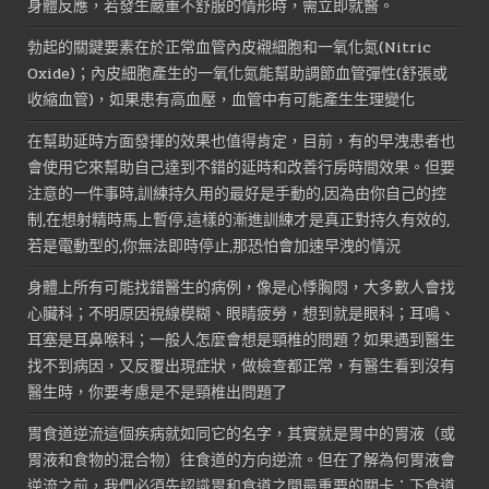
身體反應，若發生嚴重不舒服的情形時，需立即就醫。
勃起的關鍵要素在於正常血管內皮襯細胞和一氧化氮(Nitric
Oxide)；內皮細胞產生的一氧化氮能幫助調節血管彈性(舒張或
收縮血管)，如果患有高血壓，血管中有可能產生生理變化
在幫助延時方面發揮的效果也值得肯定，目前，有的早洩患者也
會使用它來幫助自己達到不錯的延時和改善行房時間效果。但要
注意的一件事時,訓練持久用的最好是手動的,因為由你自己的控
制,在想射精時馬上暫停,這樣的漸進訓練才是真正對持久有效的,
若是電動型的,你無法即時停止,那恐怕會加速早洩的情況
身體上所有可能找錯醫生的病例，像是心悸胸悶，大多數人會找
心臟科；不明原因視線模糊、眼睛疲勞，想到就是眼科；耳鳴、
耳塞是耳鼻喉科；一般人怎麼會想是頸椎的問題？如果遇到醫生
找不到病因，又反覆出現症狀，做檢查都正常，有醫生看到沒有
醫生時，你要考慮是不是頸椎出問題了
胃食道逆流這個疾病就如同它的名字，其實就是胃中的胃液（或
胃液和食物的混合物）往食道的方向逆流。但在了解為何胃液會
逆流之前，我們必須先認識胃和食道之間最重要的關卡：下食道