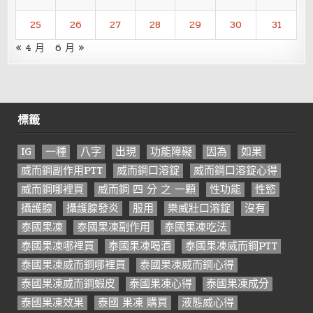
25
26
27
28
29
30
31
« 4 月
6 月 »
標籤
IG
一種
八字
出現
功能障礙
因為
如果
威而鋼副作用PTT
威而鋼口溶錠
威而鋼口溶錠心得
威而鋼哪裡買
威而鋼 四 分 之 一顆
性功能
性慾
攝護腺
攝護腺發炎
服用
樂威壯口溶錠
沒有
泰國果凍
泰國果凍副作用
泰國果凍吃法
泰國果凍哪裡買
泰國果凍喝酒
泰國果凍威而鋼PTT
泰國果凍威而鋼哪裡買
泰國果凍威而鋼心得
泰國果凍威而鋼蝦皮
泰國果凍心得
泰國果凍成分
泰國果凍效果
泰國 果凍 購買
液態威心得