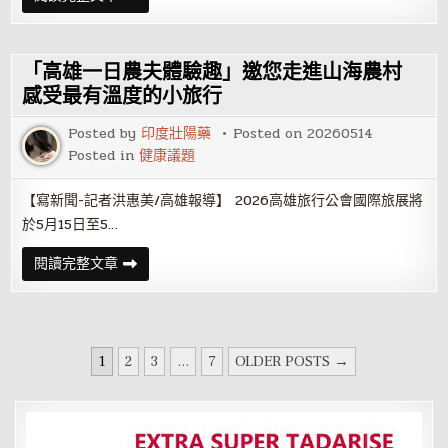
灰
學
色
與
地
美
帶
感
應
交
「高雄一日農夫體驗趣」邀您走進山海農村
處
會
與
高
感受最有溫度的小旅行
海
醫
洋
大
韌
Posted by
印度壯陽藥
Posted on
20260514
香
性
粧
Posted in
健康議題
建
系
構
畢
合
展
【寫新聞-記者洪惠美/高雄報導】 2026高雄旅行公會國際旅展將
作
《星
河
於5月15日至5…
拾
香》
駁
「高
閱讀完整文章
二
雄
登
一
場
日
農
夫
體
文
驗
1
2
3
...
7
OLDER POSTS →
趣」
章
邀
您
分
走
進
頁
山