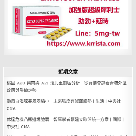
海
農
村
感
受
最
有
溫
度
的
小
旅
行
近期文章
桃園 A20 興南與 A21 環北重劃區分析：從實價登錄看青埔外溢
效應與房價走勢
颱風白海豚暴風圈縮小 未來強度有減弱趨勢 | 生活 | 中央社
CNA
休達危機凸顯邊境脆弱 智庫學者籲建立歐盟統一方案 | 國際 |
中央社 CNA