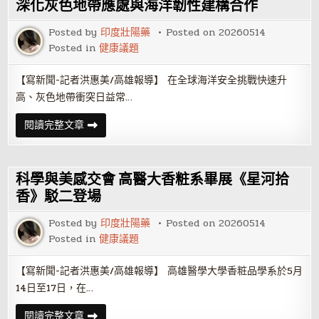
乳
深化灰色地帶應處與海洋韌性建構合作
品
出
Posted by
印度壯陽藥
Posted on
20260514
口
協
Posted in
健康議題
會
打
造
【寫新聞-記者洪惠美/高雄報導】 在全球海洋安全挑戰快速升
國
際
高、灰色地帶衝突日益常…
認
證
40
實
閱讀完整文章
名
踐
學
印
子
太
通
和
過
平
科學與美感交會 高醫大香粧系畢展《星河拾
乳
鎖
酪
鏈！
香》駁二登場
三
全
級
球
認
Posted by
印度壯陽藥
Posted on
20260514
安
證
全
Posted in
健康議題
聯
盟
訪
【寫新聞-記者洪惠美/高雄報導】 高雄醫學大學香粧品學系於5月
海
委
14日至17日，在…
會
深
化
科
閱讀完整文章