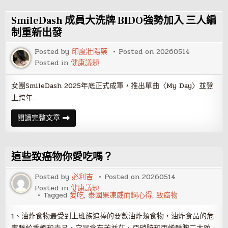
工
發
布
SmileDash 成員大洗牌 BIDO強勢加入 三人編
2025
年
制重新出發
度
可
Posted by
印度壯陽藥
Posted on
20260514
持
續
Posted in
健康議題
發
展
報
女團SmileDash 2025年底正式成軍，推出單曲〈My Day〉並登
告
上跨年…
SmileDash
閱讀完整文章
成
員
大
洗
牌
這些致癌物你愛吃嗎？
BIDO
強
勢
Posted by
必利吉
Posted on
20260514
加
Posted in
健康議題
入
Tagged
愛吃
,
泰國果凍威而鋼心得
,
致癌物
三
人
編
1、油炸食物最受到上班族追捧的要數油炸類食物，油炸食品的危
制
重