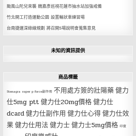
颱風山陀兒來襲 魏嘉彥巡視花蓮市抽水站加強戒備
竹北開工打造運動公園 設置輪狀車練習場
台南捷運深綠線規劃 將召開5場說明會蒐集意見
未知的資訊提供
商品標籤
不用處方簽的壯陽藥
健力
Stenagra
super p force副作用
仕5mg ptt
健力仕20mg價格
健力仕
dcard
健力仕副作用
健力仕心得
健力仕效
果
健力仕用法
健力士
健力士5mg價格
印度