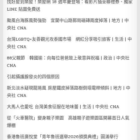
找好屋到樂屋！樂屋網 18 週年慶登場：看影片抽全聯禮券、獨家
LINE 貼圖免費送
颱風白海豚風勢強勁 宜蘭中山路郵局磁磚兩度掉落 | 地方 | 中
央社 CNA
台灣LGBTQ+友善觀光攻泰國市場 網紅分享吸引旅客 | 生活 | 中
央社 CNA
88父親節 韓國瑜：向每位爸爸致上敬意與祝福 | 政治 | 中央社
CNA
引起攝護腺發炎的四個原因
新北淡水疑現龍捲風 房屋鐵皮掉落路樹倒塌電桿傾斜 | 地方 | 中
央社 CNA
大馬人也愛吃 台灣美食征服在地味蕾 | 生活 | 中央社 CNA
從「火車醫院」變身親子樂園 高雄親子遊樂園區開幕首日人氣
爆棚
香港魯班廣悅堂「青年魯班選舉2026頒獎典禮」圓滿舉行