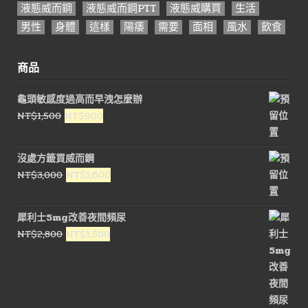
液態威而鋼
液態威而鋼PTT
液態威購買
生活
男性
身體
這樣
陽痿
需要
面相
風水
飲食
商品
龜頭敏感度過高而早洩怎麼辦
原
目
NT$
1,500
NT$
900
始
前
價
價
沒處方籤買威而鋼
格：
格：
原
目
NT$
3,000
NT$
1,600
NT$1,500。
NT$900。
始
前
價
價
犀利士5mg改善夜間頻尿
格：
格：
原
目
NT$
2,800
NT$
1,500
NT$3,000。
NT$1,600。
始
前
價
價
格：
格：
NT$2,800。
NT$1,500。