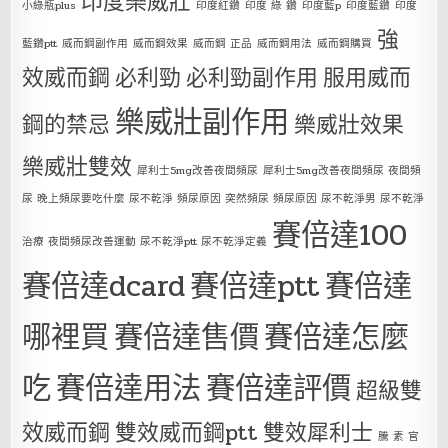
印度樂威壯
小綠瓶plus
印度紅鑽
印度 綠 鑽
印度藍p
印度藍鑽
印度
強
藍鑽ptt
威而鋼副作用
威而鋼效果
威而鋼 正品
威而鋼用法
威而鋼購買
效威而鋼
必利勁
必利勁副作用
服用威而
樂威壯副作用
鋼的禁忌
樂威壯效果
樂威壯雙效
犀利士5mg改善夜間頻尿
犀利士5mg改善夜間頻尿 夜間頻
尿 晚上頻尿要吃什麼 尿不乾淨 頻尿原因 突然頻尿 頻尿原因 尿不乾淨男 尿不乾淨
賽倍達100
治療 夜間頻尿改善運動 尿不乾淨ptt 尿不乾淨定義
賽倍達dcard
賽倍達ptt
賽倍達
哪裡買
賽倍達售價
賽倍達怎麼
吃
賽倍達用法
賽倍達評價
超級雙
效威而鋼
雙效威而鋼ptt
雙效犀利士
騰 素 官