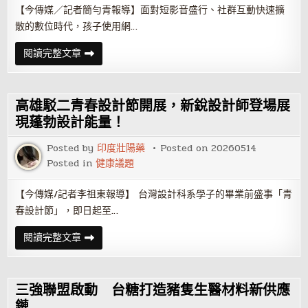
【今傳媒／記者簡勻青報導】面對短影音盛行、社群互動快速擴
散的數位時代，孩子使用網…
認
閱讀完整文章
識
數
位
性
別
高雄駁二青春設計節開展，新銳設計師登場展
暴
力
現蓬勃設計能量！
與
AI
Posted by
印度壯陽藥
Posted on
20260514
詐
騙
Posted in
健康議題
「家
窩
劇
【今傳媒/記者李祖東報導】 台灣設計科系學子的畢業前盛事「青
團」
首
春設計節」，即日起至…
演
《網
路
高
閱讀完整文章
危
雄
機
駁
事
二
件
青
簿》
春
三強聯盟啟動 台糖打造豬隻生醫材料新供應
設
計
鏈