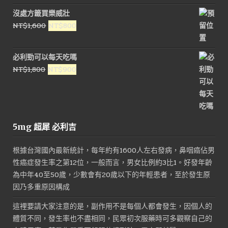
沒處方籤買樂威壯
原
目
NT$
1,600
NT$
800
始
前
價
價
必利勁可以每天吃嗎
格：
格：
原
目
NT$
1,800
NT$
900
NT$1,600。
NT$800。
始
前
價
價
格：
格：
NT$1,800。
NT$900。
5mg 超犀 必利吉
根據台灣國內最新統計，每年約有1600人左右發病，鼻咽癌佔男
性癌症發生率之第12位，一般而言，男女比例約3比1。好發年齡
為中年40至50歲，少數會有20歲以下的年輕患者，至於發生原
因乃多重原因構成
這裡要請大家注意的是，副作用不是每個人都會發生，因個人的
體質不同，發生率也不盡相同，民眾初次服藥時可多觀察自己的