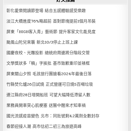
彰化愛樂閱讀節登場 結合五感體驗感受樂趣
淡江大橋進度76%略超前 首對節塊提前1個月吊裝
屏東「HIGH客入青」藝術節 提升客家文化能見度
颱風山陀兒來襲 新北10/3停止上班上課
國慶夜校、光雕投影 總統府周邊將分階段交管
文學獎狀多「稿」字挨批 基市致歉重印並裱框
屏東關山夕照 毛孩旅行團搶看2024年最後日落
竹縣焚化爐26日試燒 正式營運可日燒5百噸垃圾
連江縣府28日增開船班 可望大幅降低滯留人數
業務員開車突心肌梗塞 送醫中醒來才知車禍
國光流感疫苗變色 北市：同批號剩4.2萬劑全數封存
春節迎接人潮 高市估初二初三為旅遊高峰