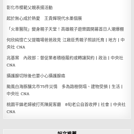
彰化市模範父親表揚活動
起於無心成於熱愛 王貴嬋現代水墨個展
「火車醫院」變身親子天堂！高雄親子遊樂園開幕首日人潮爆棚
何欣純憶亡父提職場爸爸政見 江啟臣秀親子照談托育 | 地方 | 中
央社 CNA
兆基案 內政部：督促業者積極履約或轉讓契約 | 政治 | 中央社
CNA
攝護腺切除後也要小心攝護腺癌
颱風白海豚釀北市75件災情 多為路樹倒塌、建物受損 | 生活 |
中央社 CNA
桃園平鎮老婦被打死陳屍客廳 8旬老公自首收押 | 社會 | 中央社
CNA
好文推薦