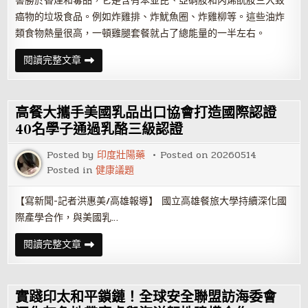
害勝於香煙和毒品，它是含有苯並芘、亞硝胺和丙烯酰胺三大致
新
出
癌物的垃圾食品。例如炸雞排、炸魷魚圈、炸雞柳等。這些油炸
發
類食物熱量很高，一頓雞腿套餐就占了總能量的一半左右。
這
閱讀完整文章
些
致
癌
物
你
高餐大攜手美國乳品出口協會打造國際認證
愛
吃
40名學子通過乳酪三級認證
嗎？
Posted by
印度壯陽藥
Posted on
20260514
Posted in
健康議題
【寫新聞-記者洪惠美/高雄報導】 國立高雄餐旅大學持續深化國
際產學合作，與美國乳…
高
閱讀完整文章
餐
大
攜
手
美
實踐印太和平鎖鏈！全球安全聯盟訪海委會
國