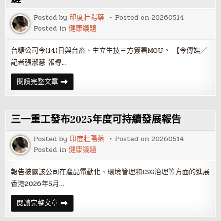
節
開
Posted by
印度壯陽藥
Posted on
20260514
展，
新
Posted in
健康議題
銳
設
計
台糖公司今(14)日與台畜、生立生技三方簽署MOU。 【今傳媒／
師
登
記者張淑慧 報導…
場
展
現
三
閱讀完整文章
蓬
強
勃
聯
設
盟
計
啟
能
動
三一重工發布2025年度可持續發展報告
量！
台
糖
打
Posted by
印度壯陽藥
Posted on
20260514
造
Posted in
健康議題
豬
隻
生
醫
報告披露該公司在產品電動化、環境管理和ESG治理等方面的進展
材
香港2026年5月…
料
新
供
三
閱讀完整文章
應
一
鏈
重