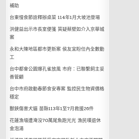
補助
台東慢食節詮釋辦桌菜 114年1月大坡池登場
洪健益出示市長室便箋 質疑蔡壁如介入京華城
案
永和大陳地區都市更新案 侯友宜盼任內全數動
工
台中都會公園爆孔雀放風 市府：已聯繫飼主妥
善管顧
台中市府啟動春節食安專案 監控民生物資價格
穩定
獸鋏傷害犬貓 苗縣113年1至7月救援26件
花蓮漁塭遭淹沒70萬尾魚跑光光 漁民嘆退休
金泡湯