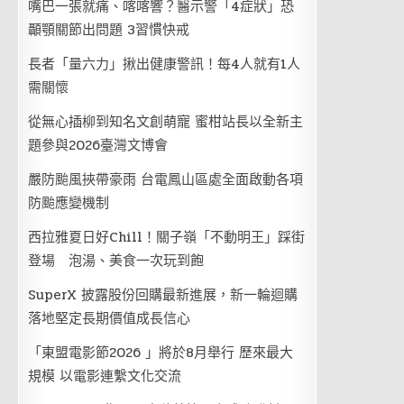
嘴巴一張就痛、喀喀響？醫示警「4症狀」恐
顳顎關節出問題 3習慣快戒
長者「量六力」揪出健康警訊！每4人就有1人
需關懷
從無心插柳到知名文創萌寵 蜜柑站長以全新主
題參與2026臺灣文博會
嚴防颱風挾帶豪雨 台電鳳山區處全面啟動各項
防颱應變機制
西拉雅夏日好Chill！關子嶺「不動明王」踩街
登場 泡湯、美食一次玩到飽
SuperX 披露股份回購最新進展，新一輪迴購
落地堅定長期價值成長信心
「東盟電影節2026 」將於8月舉行 歷來最大
規模 以電影連繫文化交流