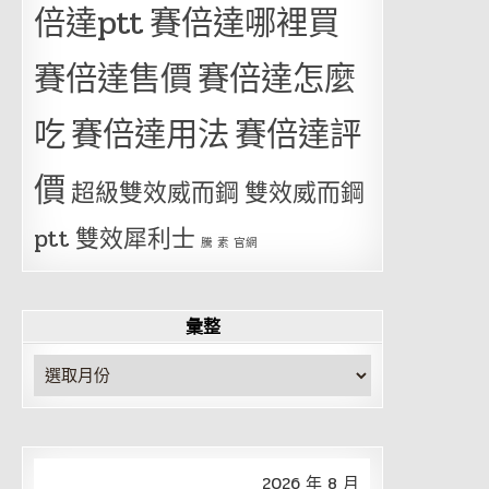
倍達ptt
賽倍達哪裡買
賽倍達售價
賽倍達怎麼
吃
賽倍達用法
賽倍達評
價
超級雙效威而鋼
雙效威而鋼
ptt
雙效犀利士
騰 素 官網
彙整
彙
整
2026 年 8 月