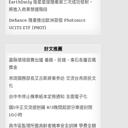
EarthDaily 衛星星座隨着第三次成功發射，
將進入商業營運階段
Defiance 隆重推出歐洲首個 Photonics
UCITS ETF (PHOT)
好文推薦
嘉縣環境競賽出爐 番路、民雄、東石各獲百萬
獎金
帛琉國務部長艾古斯屏東參訪 交流台帛原民文
化
台中市停止機車紙本定檢通知 全面電子化
國1中正交流道刨鋪 8/3晚間起部分車道封閉
10小時
高市區監理所邀高齡者機車安全訓練 學費全額