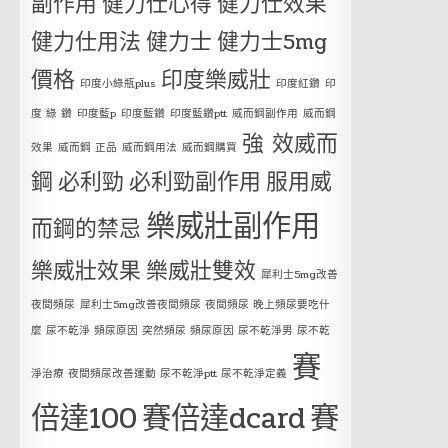
副作用
健力仕心得
健力仕效果
健力仕用法
健力士
健力士5mg
價格
印度樂威壯
印度小綠瓶plus
印度紅鑽
印
度 綠 鑽
印度藍p
印度藍鑽
印度藍鑽ptt
威而鋼副作用
威而鋼
強 效威而
效果
威而鋼 正品
威而鋼用法
威而鋼購買
鋼
必利勁
必利勁副作用
服用威
樂威壯副作用
而鋼的禁忌
樂威壯效果
樂威壯雙效
犀利士5mg改善
夜間頻尿
犀利士5mg改善夜間頻尿 夜間頻尿 晚上頻尿要吃什
麼 尿不乾淨 頻尿原因 突然頻尿 頻尿原因 尿不乾淨男 尿不乾
賽
淨治療 夜間頻尿改善運動 尿不乾淨ptt 尿不乾淨定義
倍達100
賽倍達dcard
賽