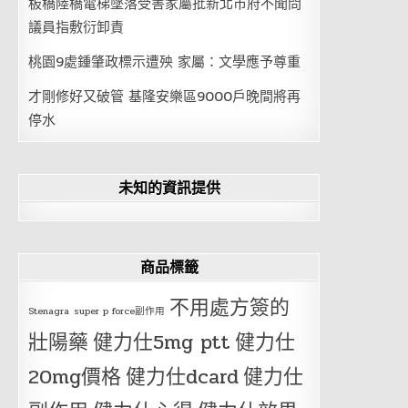
板橋陸橋電梯墜落受害家屬批新北市府不聞問
議員指敷衍卸責
桃園9處鍾肇政標示遭殃 家屬：文學應予尊重
才剛修好又破管 基隆安樂區9000戶晚間將再
停水
未知的資訊提供
商品標籤
不用處方簽的
Stenagra
super p force副作用
壯陽藥
健力仕5mg ptt
健力仕
20mg價格
健力仕dcard
健力仕