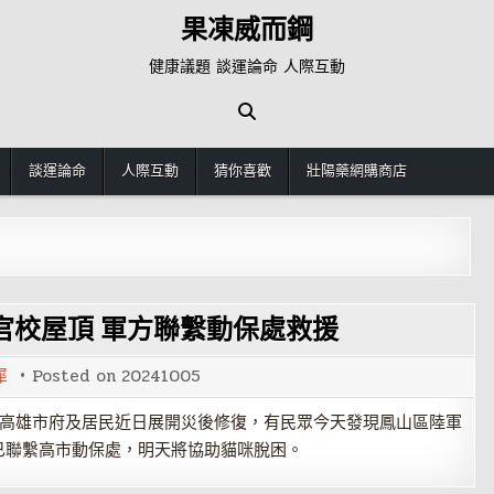
果凍威而鋼
健康議題 談運論命 人際互動
談運論命
人際互動
猜你喜歡
壯陽藥網購商店
官校屋頂 軍方聯繫動保處救援
犀
Posted on
20241005
，高雄市府及居民近日展開災後修復，有民眾今天發現鳳山區陸軍
已聯繫高市動保處，明天將協助貓咪脫困。