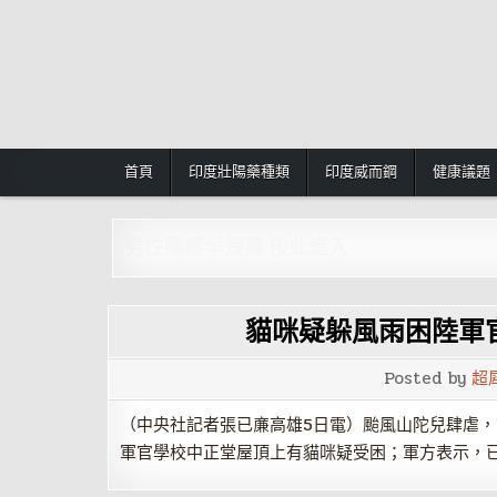
Skip
to
content
首頁
印度壯陽藥種類
印度威而鋼
健康議題
男性陽痿早洩藥:按此進入
貓咪疑躲風雨困陸軍
Posted by
超
（中央社記者張已亷高雄5日電）颱風山陀兒肆虐
軍官學校中正堂屋頂上有貓咪疑受困；軍方表示，