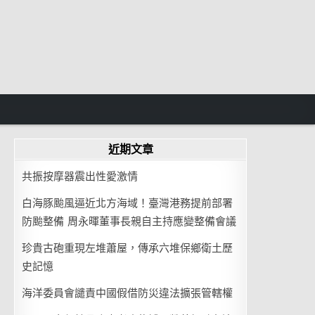
近期文章
共振按摩器震出性愛激情
白海豚颱風逼近北方海域！臺灣港務提前部署
防颱整備 周永暉董事長親自主持應變整備會議
珍貴古砲重現左堆蕭屋，傳承六堆保鄉衛土歷
史記憶
海洋委員會譴責中國假借防災違法擴張管轄權