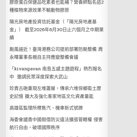
膠原蛋白保健品吃素者也能補？營養師點名這2
種植物來源效果不輸動物膠原
陽光房地產投資信託基金（「陽光房地產基
金」） 截至2026年6月30日止六個月之中期業
績
颱風逼近！臺灣港務公司提前部署防颱整備 周
永暉董事長親自主持應變整備會議
「kivangavan 南島五感主題遊程」熱烈報名
中 邀請民眾深度探索大武山
珍貴古砲重現左堆蕭屋，傳承六堆保鄉衛土歷
史記憶 擴大及強化客家地區文化資產量能
高雄區監理所標售汽、機車新式號牌
海委會譴責中國假借防災違法擴張管轄權 侵害
航行自由，破壞國際秩序