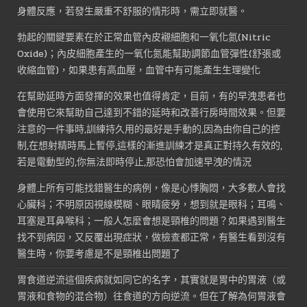
身體反應，若發生嚴重不舒服的情形時，需立即就醫。
勃起的關鍵要素在於正常血管內皮襯細胞和一氧化氮(Nitric
Oxide)；內皮細胞產生的一氧化氮能幫助調節血管彈性(舒張或
收縮血管)，如果患有高血壓，血管中有可能產生生理變化
在幫助延時方面發揮的效果也值得肯定，目前，有的早洩患者也
會使用它來幫助自己達到不錯的延時和改善行房時間效果。但要
注意的一件事時,訓練持久用的最好是手動的,因為由你自己的控
制,在想射精時馬上暫停,這樣的漸進訓練才是真正對持久有效的,
若是電動型的,你無法即時停止,那恐怕會加速早洩的情況
身體上所有可能找錯醫生的病例，像是心悸胸悶，大多數人會找
心臟科；不明原因視線模糊、眼睛疲勞，想到就是眼科；耳鳴、
耳塞是耳鼻喉科；一般人怎麼會想是頸椎的問題？如果遇到醫生
找不到病因，又反覆出現症狀，做檢查都正常，有醫生看到沒有
醫生時，你要考慮是不是頸椎出問題了
胃食道逆流這個疾病就如同它的名字，其實就是胃中的胃液（或
胃液和食物的混合物）往食道的方向逆流。但在了解為何胃液會