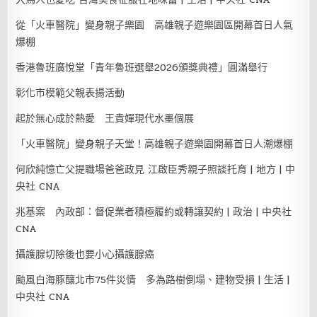
從「火車醫院」變身親子樂園 高雄親子遊樂園區開幕首日人氣
爆棚
香港魯班廣悅堂「青年魯班選舉2026頒獎典禮」圓滿舉行
彰化市模範父親表揚活動
起於無心成於熱愛 王貴嬋現代水墨個展
「火車醫院」變身親子天堂！高雄親子遊樂園開幕首日人潮爆棚
何欣純憶亡父提職場爸爸政見 江啟臣秀親子照談托育 | 地方 | 中
央社 CNA
兆基案 內政部：督促業者積極履約或轉讓契約 | 政治 | 中央社
CNA
攝護腺切除後也要小心攝護腺癌
颱風白海豚釀北市75件災情 多為路樹倒塌、建物受損 | 生活 |
中央社 CNA