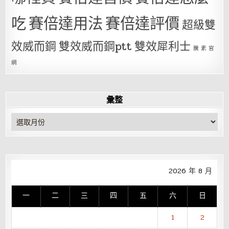
吃
賽倍達用法
賽倍達評價
超級雙
效威而鋼
雙效威而鋼ptt
雙效犀利士
騰 素 官
網
彙整
彙
整
2026 年 8 月
一
二
三
四
五
六
日
1
2