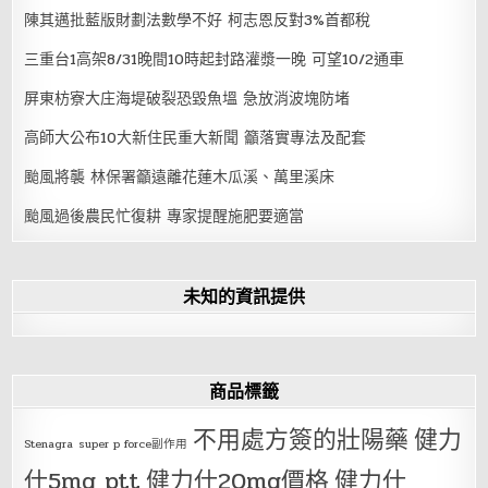
陳其邁批藍版財劃法數學不好 柯志恩反對3%首都稅
三重台1高架8/31晚間10時起封路灌漿一晚 可望10/2通車
屏東枋寮大庄海堤破裂恐毀魚塭 急放消波塊防堵
高師大公布10大新住民重大新聞 籲落實專法及配套
颱風將襲 林保署籲遠離花蓮木瓜溪、萬里溪床
颱風過後農民忙復耕 專家提醒施肥要適當
未知的資訊提供
商品標籤
不用處方簽的壯陽藥
健力
Stenagra
super p force副作用
仕5mg ptt
健力仕20mg價格
健力仕