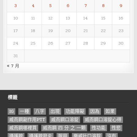
3
4
5
6
7
8
9
10
11
12
13
14
15
16
17
18
19
20
21
22
23
24
25
26
27
28
29
30
31
« 7 月
標籤
IG
一種
八字
出現
功能障礙
因為
如果
威而鋼副作用PTT
威而鋼口溶錠
威而鋼口溶錠心得
威而鋼哪裡買
威而鋼 四 分 之 一顆
性功能
性慾
攝護腺
攝護腺發炎
服用
樂威壯口溶錠
沒有