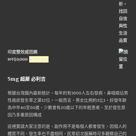
印度雙效威而鋼
原
目
NT$
3,000
NT$
1,800
始
前
價
價
5mg 超犀 必利吉
格：
格：
NT$3,000。
NT$1,800。
根據台灣國內最新統計，每年約有1600人左右發病，鼻咽癌佔男
性癌症發生率之第12位，一般而言，男女比例約3比1。好發年齡
為中年40至50歲，少數會有20歲以下的年輕患者，至於發生原
因乃多重原因構成
這裡要請大家注意的是，副作用不是每個人都會發生，因個人的
體質不同，發生率也不盡相同，民眾初次服藥時可多觀察自己的