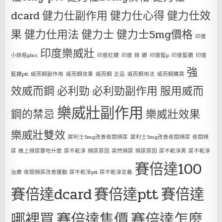
dcard
健力仕副作用
健力仕心得
健力仕效
果
健力仕用法
健力士
健力士5mg價格
印度
印度樂威壯
小綠瓶plus
印度紅鑽
印度 綠 鑽
印度藍p
印度藍鑽
印度
強
藍鑽ptt
威而鋼副作用
威而鋼效果
威而鋼 正品
威而鋼用法
威而鋼購買
效威而鋼
必利勁
必利勁副作用
服用威而
樂威壯副作用
鋼的禁忌
樂威壯效果
樂威壯雙效
犀利士5mg改善夜間頻尿
犀利士5mg改善夜間頻尿 夜間頻
尿 晚上頻尿要吃什麼 尿不乾淨 頻尿原因 突然頻尿 頻尿原因 尿不乾淨男 尿不乾淨
賽倍達100
治療 夜間頻尿改善運動 尿不乾淨ptt 尿不乾淨定義
賽倍達dcard
賽倍達ptt
賽倍達
哪裡買
賽倍達售價
賽倍達怎麼