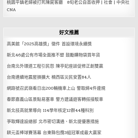
桃園平鎮老婦被打死陳屍客廳 8旬老公自首收押 | 社會 | 中央社
CNA
好文推薦
高美館「2025高雄獎」徵件 首設環境永續獎
新北46處公有市場全面推不塑 鼓勵購物袋買年貨
台南北外環道工程引民怨 陳亭妃座談促修正創雙贏
台南連續地震屋損擴大 楠西區災民安置84人
網路號召武嶺看日出200輛機車上山 警取締4件違規
春節嘉義山區景點易塞車 警方建議遊客轉搭接駁車
新北技高就業導向 114學年核定12群44種科別
爭取輝達設總部 北市密切溝通、新北提優惠措施
耕元盃棒球賽落幕 台東縣包攬3組冠軍成最大贏家