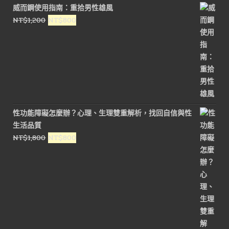
價
價
威而鋼使用指南：重拾男性雄風
格：
格：
原
目
NT$
1,200
NT$
800
NT$1,500。
NT$900。
始
前
價
價
格：
格：
NT$1,200。
NT$800。
性功能障礙怎麼辦？心理、生理雙重解析，找回自信與性
生活品質
原
目
NT$
1,800
NT$
800
始
前
價
價
格：
格：
NT$1,800。
NT$800。