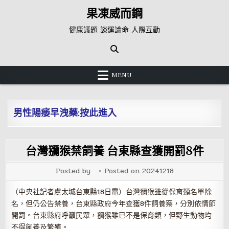
Skip
果凍威而鋼
to
content
健康議題 談運論命 人際互動
MENU
男性陽痿早洩藥:按此進入
台灣獼猴禁飼養 台東縣查獲開罰8件
Posted by
Posted on
20241218
（中央社記者盧太城台東縣18日電）台灣獼猴雖從保育類名單除
名，但仍公告禁養，台東縣政府今年查獲8件飼養案，分別依情節
開罰。台東縣府呼籲民眾，獼猴雖已不是保育類，但野生動物均
不得飼養及繁殖。