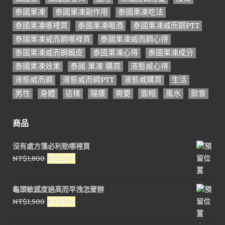
泰國果凍
泰國果凍副作用
泰國果凍吃法
泰國果凍哪裡買
泰國果凍喝酒
泰國果凍威而鋼PTT
泰國果凍威而鋼哪裡買
泰國果凍威而鋼心得
泰國果凍威而鋼蝦皮
泰國果凍心得
泰國果凍成分
泰國果凍效果
泰國 果凍 購買
液態威心得
液態威而鋼
液態威而鋼PTT
液態威購買
生活
男性
身體
這樣
陽痿
需要
面相
風水
飲食
商品
沒有處方箋必利勁哪裡買
原
目
NT$
1,800
NT$
900
始
前
價
價
龜頭敏感度過高而早洩怎麼辦
格：
格：
原
目
NT$
1,500
NT$
900
NT$1,800。
NT$900。
始
前