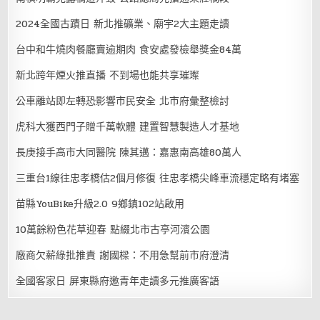
2024全國古蹟日 新北推礦業、廟宇2大主題走讀
台中和牛燒肉餐廳賣逾期肉 食安處發檢舉獎金84萬
新北跨年煙火推直播 不到場也能共享璀璨
公車離站即左轉恐影響市民安全 北市府彙整檢討
虎科大獲西門子贈千萬軟體 建置智慧製造人才基地
長庚接手高市大同醫院 陳其邁：嘉惠南高雄80萬人
三重台1線往忠孝橋估2個月修復 往忠孝橋尖峰車流穩定略有堵塞
苗縣YouBike升級2.0 9鄉鎮102站啟用
10萬餘粉色花草迎春 點綴北市古亭河濱公園
廠商欠薪綠批推責 謝國樑：不用急幫前市府澄清
全國客家日 屏東縣府邀青年走讀多元推廣客語