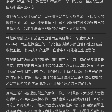
為中年40至50歲，少數會有20歲以下的年輕患者，至於發生原
因乃多重原因構成
這裡要請大家注意的是，副作用不是每個人都會發生，因個人的
體質不同，發生率也不盡相同，民眾初次服藥時可多觀察自己的
身體反應，若發生嚴重不舒服的情形時，需立即就醫。
勃起的關鍵要素在於正常血管內皮襯細胞和一氧化氮(Nitric
Oxide)；內皮細胞產生的一氧化氮能幫助調節血管彈性(舒張或
收縮血管)，如果患有高血壓，血管中有可能產生生理變化
在幫助延時方面發揮的效果也值得肯定，目前，有的早洩患者也
會使用它來幫助自己達到不錯的延時和改善行房時間效果。但要
注意的一件事時,訓練持久用的最好是手動的,因為由你自己的控
制,在想射精時馬上暫停,這樣的漸進訓練才是真正對持久有效的,
若是電動型的,你無法即時停止,那恐怕會加速早洩的情況
身體上所有可能找錯醫生的病例，像是心悸胸悶，大多數人會找
心臟科；不明原因視線模糊、眼睛疲勞，想到就是眼科；耳鳴、
耳塞是耳鼻喉科；一般人怎麼會想是頸椎的問題？如果遇到醫生
找不到病因，又反覆出現症狀，做檢查都正常，有醫生看到沒有