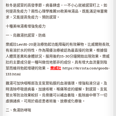
秋冬是感冒的高發季節，病毒肆虐，一不小心就被感冒盯上，如
何提高免疫力？兩性心理學推薦10款美味湯品，既能滿足味蕾需
求，又能提高免疫力、預防感冒。
十種美味湯肴增強免疫力
一、烏雞湯抗感冒、防癌
樂威壯Levifil-20是治療勃起功能障礙的有效藥物，比威爾剛長效,
有易溶於水的特性，作為陽痿治療被認為最直接的效果。根據個
人體質差異和身體狀況，服用後約15-30分鐘開始出現效果。樂威
壯的主要成分是一種叫做伐地那非的成份，具有增大血流量到陰
莖而維持勃起增硬的效果 –
樂威壯
https://krrista.com/goods-
133.html
雞湯可加快咽喉部及支氣管粘膜的血液循環，增強粘液分泌，及
時清除呼吸道病毒，加速咳嗽、喉痛等症的緩解，對感冒、支氣
管炎等防治效果較好。烏骨雞可以補血養陰，能除崩中帶下一切
虛損諸疾，可用於癌症患者術後、放療或化療後。
二、魚湯防哮喘