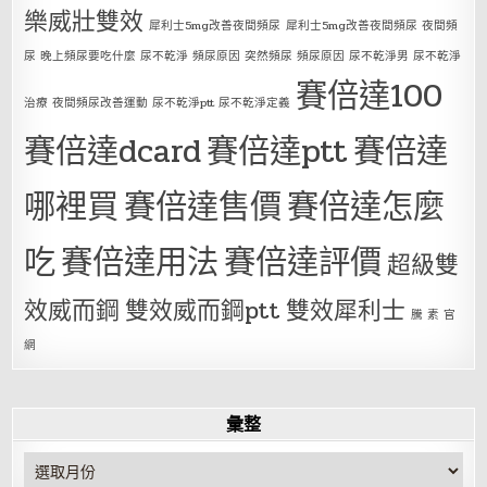
樂威壯雙效
犀利士5mg改善夜間頻尿
犀利士5mg改善夜間頻尿 夜間頻
尿 晚上頻尿要吃什麼 尿不乾淨 頻尿原因 突然頻尿 頻尿原因 尿不乾淨男 尿不乾淨
賽倍達100
治療 夜間頻尿改善運動 尿不乾淨ptt 尿不乾淨定義
賽倍達dcard
賽倍達ptt
賽倍達
哪裡買
賽倍達售價
賽倍達怎麼
吃
賽倍達用法
賽倍達評價
超級雙
效威而鋼
雙效威而鋼ptt
雙效犀利士
騰 素 官
網
彙整
彙