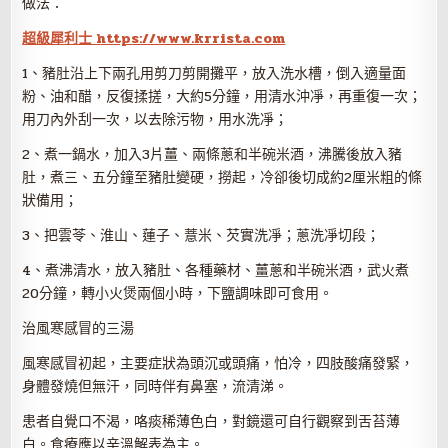
做法：
超級犀利士 https://www.krrista.com
1、豬肚沿上下兩孔用剪刀剪開攤平，放入洗水槽，倒入適量面
粉、油和醋，反復揉搓，大約5分鐘，用清水沖凈，再重復一次；
用刀內外刮一次，以去除污物，用水洗凈；
2、煮一鍋水，加入3片薑、兩條蔥和半碗米酒，沸騰後放入豬
肚，煮三、五分鐘至豬肚變硬，撈起，冷卻後切成約2厘米粗的條
狀備用；
3、把雲苓、淮山、蓮子、薏米、芡實洗凈；蔥洗凈切段；
4、煮沸清水，放入豬肚、各種藥材、薑蔥和半碗米酒，武火煮
20分鐘，轉小火煲兩個小時，下鹽調味即可食用。
治風寒感冒的三湯
風寒感冒初起，主要症狀為頭沉或頭痛，怕冷，四肢酸痛發緊，
身體發燒但無汗，同時伴有鼻塞，流清涕。
患者自覺口不渴，咯痰稀薄色白，對鏡還可自行觀察到舌苔薄
白。食療應以辛溫解表為主。