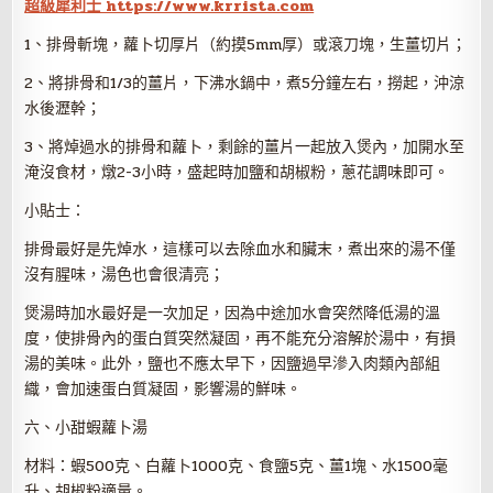
超級犀利士 https://www.krrista.com
1、排骨斬塊，蘿卜切厚片（約摸5mm厚）或滾刀塊，生薑切片；
2、將排骨和1/3的薑片，下沸水鍋中，煮5分鐘左右，撈起，沖涼
水後瀝幹；
3、將焯過水的排骨和蘿卜，剩餘的薑片一起放入煲內，加開水至
淹沒食材，燉2-3小時，盛起時加鹽和胡椒粉，蔥花調味即可。
小貼士：
排骨最好是先焯水，這樣可以去除血水和臟末，煮出來的湯不僅
沒有腥味，湯色也會很清亮；
煲湯時加水最好是一次加足，因為中途加水會突然降低湯的溫
度，使排骨內的蛋白質突然凝固，再不能充分溶解於湯中，有損
湯的美味。此外，鹽也不應太早下，因鹽過早滲入肉類內部組
織，會加速蛋白質凝固，影響湯的鮮味。
六、小甜蝦蘿卜湯
材料：蝦500克、白蘿卜1000克、食鹽5克、薑1塊、水1500毫
升、胡椒粉適量。