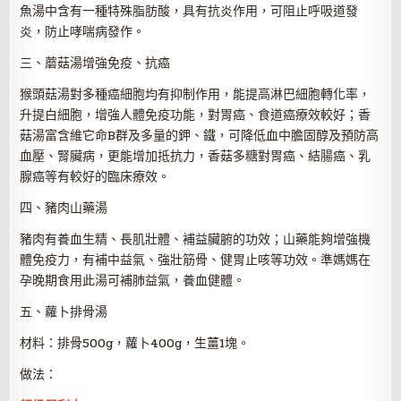
魚湯中含有一種特殊脂肪酸，具有抗炎作用，可阻止呼吸道發
炎，防止哮喘病發作。
三、蘑菇湯增強免疫、抗癌
猴頭菇湯對多種癌細胞均有抑制作用，能提高淋巴細胞轉化率，
升提白細胞，增強人體免疫功能，對胃癌、食道癌療效較好；香
菇湯富含維它命B群及多量的鉀、鐵，可降低血中膽固醇及預防高
血壓、腎臟病，更能增加抵抗力，香菇多糖對胃癌、結腸癌、乳
腺癌等有較好的臨床療效。
四、豬肉山藥湯
豬肉有養血生精、長肌壯體、補益臟腑的功效；山藥能夠增強機
體免疫力，有補中益氣、強壯筋骨、健胃止咳等功效。準媽媽在
孕晚期食用此湯可補肺益氣，養血健體。
五、蘿卜排骨湯
材料：排骨500g，蘿卜400g，生薑1塊。
做法：