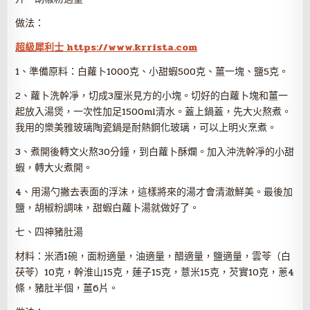
做法：
超級犀利士 https://www.krrista.com
1、準備原料：白蘿卜1000克、小甜蝦500克、薑一塊、鹽5克。
2、蘿卜洗幹凈，切成3厘米見方的小塊。切好的白蘿卜塊和薑一
起放入湯煲，一次性加足1500ml清水。蓋上鍋蓋，先大火熬煮。
我用的樂美雅玻璃陶瓷鍋是耐熱鋼化玻璃，可以上明火烹煮。
3、煮開後轉文火熬30分鐘，到白蘿卜酥爛。加入沖洗幹凈的小甜
蝦，轉大火煮開。
4、用湯勺撇去表面的浮沫，這樣將來的湯才會清澈鮮美。最後加
鹽，胡椒粉調味，甜蝦白蘿卜湯就做好了。
七、四神豬肚湯
材料：米酒1碗，面粉適量，油適量，醋適量，鹽適量，雲苓（白
茯苓）10克，幹淮山15克，蓮子15克，薏米15克，芡實10克，蔥4
條，豬肚半個，薑6片。