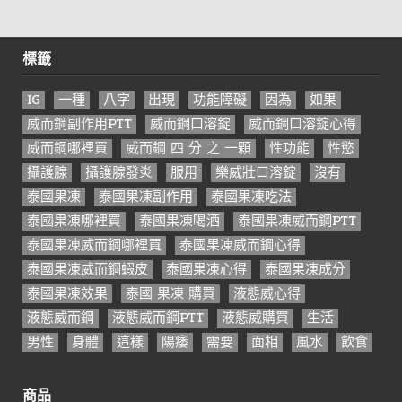
標籤
IG
一種
八字
出現
功能障礙
因為
如果
威而鋼副作用PTT
威而鋼口溶錠
威而鋼口溶錠心得
威而鋼哪裡買
威而鋼 四 分 之 一顆
性功能
性慾
攝護腺
攝護腺發炎
服用
樂威壯口溶錠
沒有
泰國果凍
泰國果凍副作用
泰國果凍吃法
泰國果凍哪裡買
泰國果凍喝酒
泰國果凍威而鋼PTT
泰國果凍威而鋼哪裡買
泰國果凍威而鋼心得
泰國果凍威而鋼蝦皮
泰國果凍心得
泰國果凍成分
泰國果凍效果
泰國 果凍 購買
液態威心得
液態威而鋼
液態威而鋼PTT
液態威購買
生活
男性
身體
這樣
陽痿
需要
面相
風水
飲食
商品