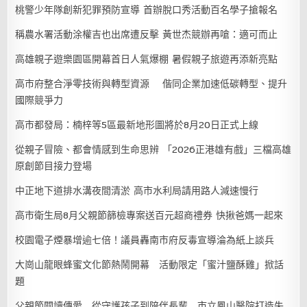
桃警少年隊創新犯罪預防宣導 首辦脫口秀活動百名學子搶報名
稱農水署活動涂權吉也出席遭反擊 黃世杰競辦再嗆：適可而止
高雄親子遊樂園區開幕首日人氣爆棚 暑假親子旅遊再添新亮點
高市府整合淨零技術與轉型資源 偕同企業加速低碳轉型、提升
國際競爭力
高市都發局：楠梓等5區最新地形圖將於8月20日正式上線
從親子冒險、都會情感到生命思辨 「2026正港雄有戲」三檔高雄
原創節目接力登場
中正地下道排水溝夜間清淤 高市水利局請用路人減速慢行
高市衛生局8月父親節篩檢專案送百元超商禮券 快揪爸媽一起來
校園電子煙暴增逾七倍！議員轟南市府反毒宣導淪為紙上談兵
大崗山龍眼蜂蜜文化節熱鬧開幕 活動限定「蜜汁鹽酥雞」掀話
題
父親節閱讀傳愛 從守護孩子到陪伴長輩 市立鳳山醫院打造失