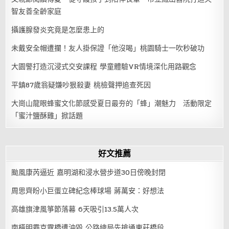
智友善全齡家庭
攝護腺發炎究竟是怎麼患上的
未戴安全帽遭攔！友人掛保證「他沒喝」桃園騎士一吹秒破功
大園警打造沉浸式交安課程 學童體驗VR情境深化用路觀念
平鎮87歲翁疑嫌吵狠殺妻 桃檢聲押追查死因
大崗山龍眼蜂蜜文化節感受夏日最夯的「蜂」潮魅力 活動限定
「蜜汁鹽酥雞」掀話題
好文推薦
颱風康芮逼近 嘉明湖和浸水營步道30日傍晚封閉
周思齊盼小巨蛋立碑紀念棒球場 蔣萬安：好想法
高雄旗津風箏節落幕 6天吸引13.5萬人次
南橫明霸克露橋遭沖毀 公路總局先搶通東莊橋段