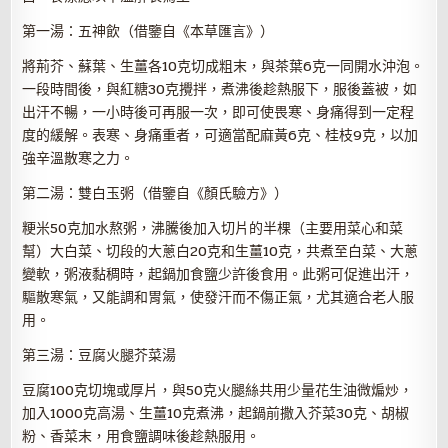
第一湯：五神飲（借鑒自《本草匯言》）
將荊芥、蘇葉、生薑各10克切成粗末，與茶葉6克一同開水沖泡。
一段時間後，與紅糖30克攪拌，煮沸後趁熱服下，服後蓋被，如
出汗不暢，一小時後可再服一次，即可使畏寒、身痛得到一定程
度的緩解。表寒、身痛重者，可適當配麻黃6克、桂枝9克，以加
強辛溫散寒之力。
第二湯：雙白玉粥（借鑒自《顏氏驗方》）
粳米50克加水熬粥，沸騰後加入切片的半棵（主要用菜心和菜
幫）大白菜、切段的大蔥白20克和生薑10克，共煮至白菜、大蔥
變軟，粥液黏稠時，起鍋加食鹽少許後食用。此粥可促進出汗，
驅散寒氣，又能調和胃氣，使發汗而不傷正氣，尤其適合老人服
用。
第三湯：豆腐火腿芥菜湯
豆腐100克切塊或厚片，與50克火腿絲共用少量花生油微煸炒，
加入1000克高湯、生薑10克煮沸，起鍋前撒入芥菜30克、胡椒
粉、香菜末，用食鹽調味後趁熱服用。