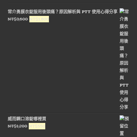
常介勇膜衣錠服用後頭痛？原因解析與 PTT 使用心得分享
原
目
NT$
3,600
NT$
1,800
始
前
價
價
格：
格：
NT$3,600。
NT$1,800。
威而鋼口溶錠哪裡買
原
目
NT$
1,200
NT$
550
始
前