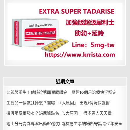
近期文章
父親節重生！他確診第四期胰臟癌 歷經16個月治療病況穩定
生髮品一停就狂掉髮？醫曝「4大原因」 出現1情況快就醫
攝護腺反覆發炎？泌尿醫點名「5大原因」 很多男人天天做
龜山分局青春專案出動50警力 臨檢易生事端場所守護青少年安全