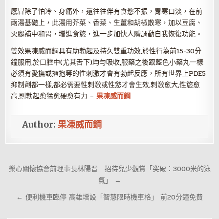
感冒除了怕冷、身痛外，還往往伴有食慾不振，胃寒口淡，在前
兩湯基礎上，此湯用芥菜、香菜、生薑和胡椒散寒，加以豆腐、
火腿補中和胃，增進食慾，進一步加快人體調動自我恢復功能。
雙效果凍威而鋼具有助勃起及持久雙重功效,於性行為前15-30分
鐘服用,於口腔中(尤其舌下)均勻吸收,服藥之後跟藍色小藥丸一樣
必須有愛撫或擁抱等的性刺激才會有勃起反應，所有世界上PDE5
抑制劑都一樣,都必需要性刺激或性慾才會生效,刺激愈大,性慾愈
高,則勃起愈猛愈硬愈有力 –
果凍威而鋼
Author:
果凍威而鋼
文
樂心關懷協會前理事長林陽晋 招待兒少觀賞「突破：3000米的泳
章
氣」 →
導
← 便利機車臨停 高雄增設「智慧限時機車格」 前20分鐘免費
覽