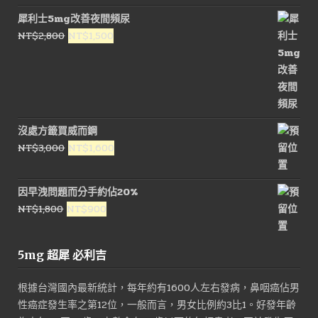
價
價
犀利士5mg改善夜間頻尿
格：
格：
原
目
NT$
2,800
NT$
1,500
NT$1,200。
NT$550。
始
前
價
價
格：
格：
NT$2,800。
NT$1,500。
沒處方籤買威而鋼
原
目
NT$
3,000
NT$
1,600
始
前
價
價
因早洩問題而分手約佔20%
格：
格：
原
目
NT$
1,800
NT$
900
NT$3,000。
NT$1,600。
始
前
價
價
5mg 超犀 必利吉
格：
格：
NT$1,800。
NT$900。
根據台灣國內最新統計，每年約有1600人左右發病，鼻咽癌佔男
性癌症發生率之第12位，一般而言，男女比例約3比1。好發年齡