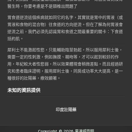
醫生時，你要考慮是不是頸椎出問題了
胃食道逆流這個疾病就如同它的名字，其實就是胃中的胃液（或
胃液和食物的混合物）往食道的方向逆流。但在了解為何胃液會
逆流之前，我們必須先認識胃和食道之間最重要的關卡：下食道
括約肌。
犀利士不能激起性慾，只能輔助陰莖勃起，所以服用犀利士後，
需要一定的性刺激，例如撫摸、親吻等，才可以起到較好的作
用，年紀較大者性慾弱，所以效果體現會稍微差點。而且經過研
究和患者臨床證明，服用犀利士後，同房成功率大大提高，是一
種很好的壯陽藥，療效顯著。
未知的資訊提供
印度壯陽藥
Copyright © 2026 果凍威而鋼