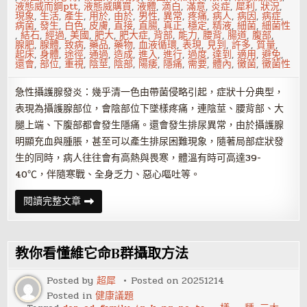
液態威而鋼ptt
,
液態威購買
,
液體
,
滴白
,
滿意
,
炎症
,
犀利
,
狀況
,
現象
,
生活
,
產生
,
用於
,
由於
,
男性
,
異常
,
疼痛
,
病人
,
病因
,
病症
,
病菌
,
發生
,
白色
,
皮膚
,
直接
,
直腸
,
真正
,
穩定
,
精液
,
細菌
,
細菌性
,
結石
,
經過
,
美國
,
肥大
,
肥大症
,
背部
,
能力
,
腰背
,
腸道
,
腹部
,
腺肥
,
腺體
,
致病
,
藥品
,
藥物
,
血液循環
,
表現
,
見到
,
許多
,
質量
,
起床
,
身體
,
途徑
,
通過
,
造成
,
進入
,
進行
,
過度
,
達到
,
適用
,
避免
,
還會
,
部位
,
重視
,
陰莖
,
陰部
,
陽痿
,
隱痛
,
需要
,
體內
,
黴菌
,
黴菌性
急性攝護腺發炎：幾乎清一色由帶菌侵略引起，症狀十分典型，
表現為攝護腺部位，會陰部位下墜樣疼痛，連陰莖、腰背部、大
腿上端、下腹部都會發生隱痛。還會發生排尿異常，由於攝護腺
明顯充血與腫脹，甚至可以產生排尿困難現象，隨著局部症狀發
生的同時，病人往往會有高熱與畏寒，體溫有時可高達39-
40℃，伴隨寒戰、全身乏力、惡心嘔吐等。
黴
閱讀完整文章
菌
攝
護
腺
發
教你看懂維它命B群攝取方法
炎
怎
麼
Posted by
超犀
Posted on
20251214
回
Posted in
健康議題
事