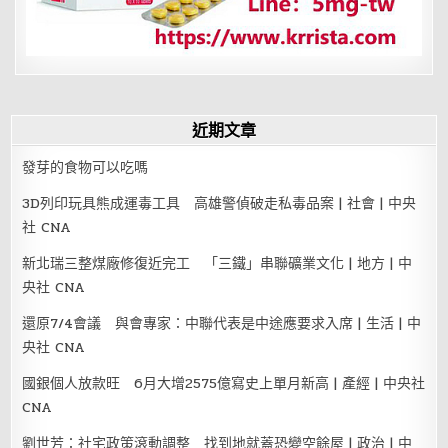
近期文章
發芽的食物可以吃嗎
3D列印玩具熊成運毒工具 高雄警偵破走私毒品案 | 社會 | 中央
社 CNA
新北瑞三整煤廠修復近完工 「三鐵」串聯礦業文化 | 地方 | 中
央社 CNA
還原7/4會議 與會專家：中聯代表是中途應要求入席 | 生活 | 中
央社 CNA
國銀個人放款旺 6月大增2575億寫史上單月新高 | 產經 | 中央社
CNA
劉世芳：社宅政策滾動調整 找到地就蓋恐變空餘屋 | 政治 | 中