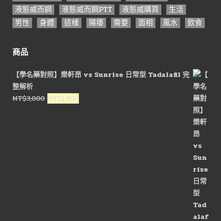
液態威而鋼
液態威而鋼PTT
液態威購買
生活
男性
身體
這樣
陽痿
需要
面相
風水
飲食
商品
【學名藥對照】樂軒昂 vs Sunrise 日常型 Tadalafil 完
整解析
原
目
NT$
3,000
NT$
1,500
始
前
價
價
格：
格：
NT$3,000。
NT$1,500。