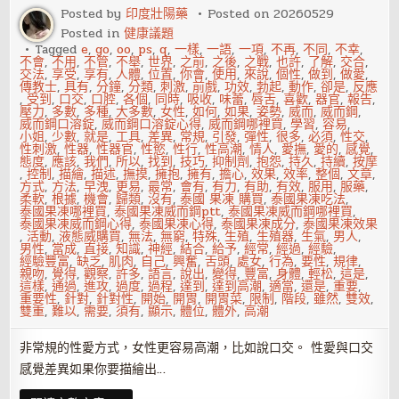
Posted by
印度壯陽藥
Posted on
20260529
Posted in
健康議題
Tagged
e
,
go
,
oo
,
ps
,
q
,
一樣
,
一語
,
一項
,
不再
,
不同
,
不幸
,
不會
,
不用
,
不管
,
不舉
,
世界
,
之前
,
之後
,
之戰
,
也許
,
了解
,
交合
,
交法
,
享受
,
享有
,
人體
,
位置
,
你會
,
使用
,
來說
,
個性
,
做到
,
做愛
,
傳教士
,
具有
,
分鐘
,
分類
,
刺激
,
前戲
,
功效
,
勃起
,
動作
,
卻是
,
反應
,
受到
,
口交
,
口腔
,
各個
,
同時
,
吸收
,
味蕾
,
唇舌
,
喜歡
,
器官
,
報告
,
壓力
,
多數
,
多種
,
大多數
,
女性
,
如何
,
如果
,
姿勢
,
威而
,
威而鋼
,
威而鋼口溶錠
,
威而鋼口溶錠心得
,
威而鋼哪裡買
,
學習
,
容易
,
小姐
,
少數
,
就是
,
工具
,
差異
,
常規
,
引發
,
彈性
,
很多
,
必須
,
性交
,
性刺激
,
性器
,
性器官
,
性慾
,
性行
,
性高潮
,
情人
,
愛撫
,
愛的
,
感覺
,
態度
,
應該
,
我們
,
所以
,
找到
,
技巧
,
抑制劑
,
抱怨
,
持久
,
持續
,
按摩
,
控制
,
描繪
,
描述
,
撫摸
,
擁抱
,
擁有
,
擔心
,
效果
,
效率
,
整個
,
文章
,
方式
,
方法
,
早洩
,
更易
,
最常
,
會有
,
有力
,
有助
,
有效
,
服用
,
服藥
,
柔軟
,
根據
,
機會
,
歸類
,
沒有
,
泰國 果凍 購買
,
泰國果凍吃法
,
泰國果凍哪裡買
,
泰國果凍威而鋼ptt
,
泰國果凍威而鋼哪裡買
,
泰國果凍威而鋼心得
,
泰國果凍心得
,
泰國果凍成分
,
泰國果凍效果
,
活動
,
液態威購買
,
無法
,
無窮
,
特殊
,
生殖
,
生殖器
,
生氣
,
男人
,
男性
,
當成
,
直接
,
知識
,
神經
,
結合
,
給予
,
經常
,
經過
,
經驗
,
經驗豐富
,
缺乏
,
肌肉
,
自己
,
興奮
,
舌頭
,
處女
,
行為
,
要性
,
規律
,
親吻
,
覺得
,
觀察
,
許多
,
語言
,
說出
,
變得
,
豐富
,
身體
,
輕松
,
這是
,
這樣
,
通過
,
進攻
,
過度
,
過程
,
達到
,
達到高潮
,
適當
,
還是
,
重要
,
重要性
,
針對
,
針對性
,
開始
,
開胃
,
開胃菜
,
限制
,
階段
,
雖然
,
雙效
,
雙重
,
難以
,
需要
,
須有
,
顯示
,
體位
,
體外
,
高潮
非常規的性愛方式，女性更容易高潮，比如說口交。 性愛與口交
感覺差異如果你要描繪出…