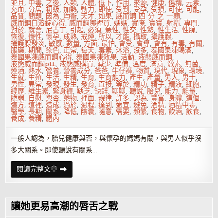
可
並且
,
中毒
,
之後
,
人類
,
人體
,
低下
,
作用
,
來源
,
健康
,
傷精
,
元素
,
耐
充血
,
分居
,
初級
,
加熱
,
動力
,
即使
,
受到
,
受孕
,
受損
,
可使
,
可能
,
品質
,
問題
,
因為
,
均衡
,
天才
,
如果
,
威而鋼 四 分 之 一顆
,
威而鋼口溶錠心得
,
威而鋼哪裡買
,
媽媽
,
實際
,
寶寶
,
射精
,
專門
,
對於
,
就會
,
尼古丁
,
引起
,
必須
,
急性
,
性交
,
性慾
,
性生活
,
性腺
,
恢復
,
慢性
,
懷孕
,
成熟
,
戒煙
,
所以
,
才能
,
攝取
,
攝護腺
,
攝護腺發炎
,
敏感
,
數量
,
方面
,
最怕
,
會受
,
會導
,
會有
,
有毒
,
有關
,
服藥
,
期間
,
染色
,
正常
,
每天
,
毒素
,
沐浴
,
沒多
,
泰國果凍喝酒
,
泰國果凍威而鋼心得
,
泰國果凍效果
,
活動
,
液態威而鋼
,
液態威而鋼ptt
,
液態威購買
,
減少
,
準備
,
溫度
,
滿意
,
激素
,
無菌
,
煙酒
,
熱水
,
營養
,
營養成分
,
爸爸
,
牛仔褲
,
物質
,
現代
,
現象
,
環境
,
生就
,
生殖
,
生活
,
生精
,
生育
,
生育能力
,
產生
,
產量
,
男人
,
男士
,
男性
,
異常
,
發現
,
發生
,
發育
,
直接
,
等於
,
精功
,
精子
,
精液
,
細胞
,
經歷
,
維生素
,
緊身褲
,
缺乏
,
缺鋅
,
聊聊
,
聽說
,
胎兒
,
能力
,
能量
,
脆弱
,
自慰
,
與否
,
藥物
,
裡面
,
規律
,
許多
,
認為
,
豐富
,
身體
,
這個
,
這方
,
這裡
,
造成
,
過於
,
過程
,
達到
,
適宜
,
避免
,
酒精
,
酒精中毒
,
醫學
,
長期
,
關系
,
降低
,
陰囊
,
隨意
,
需要
,
頻繁
,
食物
,
飲酒
,
飲食
,
養成
,
養精
,
體內
一般人認為，胎兒健康與否，與懷孕的媽媽有關，與男人似乎沒
多大關系。即使聽說有關系…
精
閱讀完整文章
子
很
脆
弱
讓她更易高潮的唇舌之戰