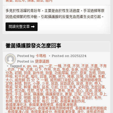
需要
,
青壯年
,
頻繁
,
類型
,
體內
多見於性活躍的青壯年，主要是由於性生活過度，手淫過頻等原
因造成頻繁的性沖動，引起攝護腺的反復充血而產生炎症引起。
攝
閱讀完整文章
護
腺
發
炎
如
黴菌攝護腺發炎怎麼回事
何
分
類
Posted by
卡瑪格
Posted on
20251224
Posted in
健康議題
Tagged
e
,
go
,
oo
,
ps
,
一定
,
一種
,
不僅
,
不到
,
不是
,
不盡
,
不育
,
也許
,
了解
,
亢進
,
以下
,
作用
,
充血
,
免疫
,
全身
,
出現
,
分泌物
,
分為
,
初期
,
到達
,
副作用
,
劑量
,
功能障礙
,
助於
,
原來
,
及時
,
同時
,
呼吸
,
和平共處
,
嘔吐
,
回事
,
困難
,
地方
,
堵塞
,
壯陽
,
壯陽藥
,
多數
,
大小
,
威而鋼 四 分 之 一顆
,
威而鋼口溶錠心得
,
威而鋼哪裡買
,
定時
,
射精
,
對抗
,
小便
,
少見
,
尿路
,
尿路感染
,
尿道
,
差別
,
帶入
,
帶菌
,
常見
,
幹擾
,
幾點
,
延長
,
引起
,
往往
,
很多
,
必利勁
,
怎麼回事
,
急性
,
性功能
,
性慾
,
性早
,
性生活
,
患有
,
患者
,
惡心
,
感染
,
感覺
,
慢性
,
手淫
,
排尿
,
攝護腺
,
攝護腺發炎
,
數量
,
日常
,
日常生活
,
早上
,
早洩
,
早發
,
明顯
,
易發
,
會有
,
會陰
,
會陰部
,
有助
,
有助於
,
有所
,
有時
,
朋友
,
服用
,
檢查
,
每日
,
比較
,
泰國果凍副作用
,
泰國果凍吃法
,
泰國果凍哪裡買
,
泰國果凍喝酒
,
泰國果凍威而鋼ptt
,
泰國果凍威而鋼哪裡買
,
泰國果凍威而鋼蝦皮
,
泰國果凍心得
,
泰國果凍成分
,
泰國果凍效果
,
液化
,
液態威而鋼
,