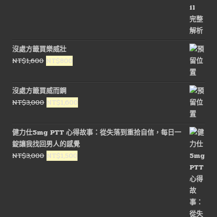
沒處方籤買樂威壯
原
目
NT$
1,600
NT$
800
始
前
價
價
沒處方籤買威而鋼
格：
格：
原
目
NT$
3,000
NT$
1,600
NT$1,600。
NT$800。
始
前
價
價
健力仕5mg PTT 心得故事：從失落到重拾自信，每日一
格：
格：
錠讓我找回男人的感覺
NT$3,000。
NT$1,600。
原
目
NT$
3,000
NT$
1,500
始
前
價
價
格：
格：
NT$3,000。
NT$1,500。