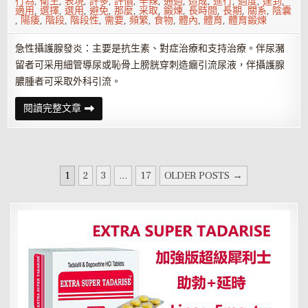
行為
,
衛生
,
表現
,
許多
,
評價
,
辛辣
,
通過
,
造成
,
進行
,
過度
,
達到
,
適用
,
選擇
,
選用
,
避免
,
那麼
,
采取
,
鍛煉
,
長時間
,
長期
,
關系
,
陰囊
,
陽痿
,
階段
,
階段性
,
需要
,
頻繁
,
食物
,
體內
,
體育
,
體育鍛煉
急性攝護腺發炎：主要是抗生素、對症治療和支持治療。伴尿瀦
留者可采用細管導尿或恥骨上膀胱穿刺造瘺引流尿液，伴攝護腺
膿腫者可采取外科引流。
手
閱讀完整文章
淫
型
攝
護
腺
發
文
炎
1
2
3
...
17
OLDER POSTS →
怎
章
樣
治
分
療
頁