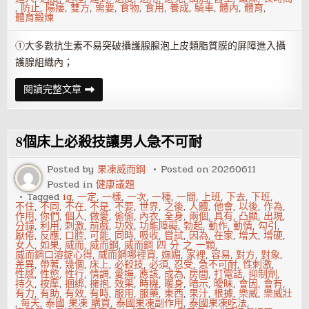
,
防止
,
陽痿
,
雙方
,
需要
,
食物
,
食用
,
養成
,
騎車
,
體內
,
體育
,
體育鍛煉
①大多數抗生素不易突破攝護腺腺泡上皮類脂質膜的屏障進入攝
護腺組織內；
棘
閱讀完整文章
手
的
攝
護
腺
8個床上必殺技讓男人急不可耐
發
炎
治
Posted by
果凍威而鋼
Posted on
20260611
療
Posted in
健康議題
Tagged
ig
,
一定
,
一樣
,
一次
,
一種
,
一間
,
上班
,
下去
,
下班
,
不住
,
不同
,
不在
,
不是
,
不要
,
世界
,
之後
,
人體
,
他會
,
以後
,
作為
,
作用
,
你們
,
個人
,
做愛
,
偷偷
,
內衣
,
全身
,
兩個
,
具有
,
凸顯
,
出現
,
分鐘
,
利用
,
刺激
,
前戲
,
功效
,
功能障礙
,
勃起
,
動作
,
動情
,
勾引
,
厭倦
,
反應
,
口腔
,
可能
,
同時
,
吸收
,
嘗試
,
因為
,
在家
,
增大
,
增硬
,
女人
,
如果
,
威而
,
威而鋼
,
威而鋼 四 分 之 一顆
,
威而鋼口溶錠心得
,
威而鋼哪裡買
,
嫵媚
,
家裡
,
容易
,
對方
,
對象
,
差異
,
帶著
,
幾個
,
床上
,
必殺技
,
必須
,
忍受
,
急不可耐
,
性刺激
,
性感
,
性慾
,
性行
,
情調
,
愛撫
,
應該
,
成為
,
房間
,
打電話
,
抑制劑
,
持久
,
按摩
,
捆綁
,
擁抱
,
效果
,
時機
,
暖身
,
暗示
,
曖昧
,
會因
,
會有
,
有力
,
有助
,
有效
,
有時
,
服用
,
服藥
,
東西
,
果汁
,
根據
,
樂威
,
樂威壯
,
每天
,
泰國 果凍 購買
,
泰國果凍副作用
,
泰國果凍吃法
,