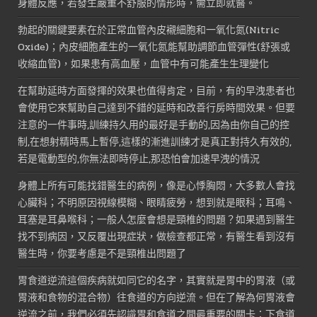
身體反應，若發生嚴重不舒服的情形時，需立即就醫。
勃起的關鍵要素在於正常血管內皮襯細胞和一氧化氮(Nitric
Oxide)；內皮細胞產生的一氧化氮能幫助調節血管彈性(舒張或
收縮血管)，如果患有高血壓，血管中有可能產生生理變化
在幫助延時方面發揮的效果也值得肯定，目前，有的早洩患者也
會使用它來幫助自己達到不錯的延時和改善行房時間效果。但要
注意的一件事時,訓練持久用的最好是手動的,因為由你自己的控
制,在想射精時馬上暫停,這樣的漸進訓練才是真正對持久有效的,
若是電動型的,你無法即時停止,那恐怕會加速早洩的情況
身體上所有可能找錯醫生的病例，像是心悸胸悶，大多數人會找
心臟科；不明原因視線模糊、眼睛疲勞，想到就是眼科；耳鳴、
耳塞是耳鼻喉科；一般人怎麼會想是頸椎的問題？如果遇到醫生
找不到病因，又反覆出現症狀，做檢查都正常，有醫生看到沒有
醫生時，你要考慮是不是頸椎出問題了
胃食道逆流這個疾病就如同它的名字，其實就是胃中的胃液（或
胃液和食物的混合物）往食道的方向逆流。但在了解為何胃液會
逆流之前，我們必須先認識胃和食道之間最重要的關卡：下食道