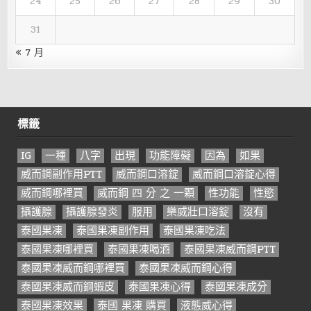
24
25
26
27
28
29
30
31
« 7 月
標籤
IG
一種
八字
出現
功能障礙
因為
如果
威而鋼副作用PTT
威而鋼口溶錠
威而鋼口溶錠心得
威而鋼哪裡買
威而鋼 四 分 之 一顆
性功能
性慾
攝護腺
攝護腺發炎
服用
樂威壯口溶錠
沒有
泰國果凍
泰國果凍副作用
泰國果凍吃法
泰國果凍哪裡買
泰國果凍喝酒
泰國果凍威而鋼PTT
泰國果凍威而鋼哪裡買
泰國果凍威而鋼心得
泰國果凍威而鋼蝦皮
泰國果凍心得
泰國果凍成分
泰國果凍效果
泰國 果凍 購買
液態威心得