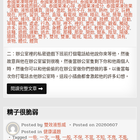
泰國果凍哪裡買
,
泰國果凍威而鋼ptt
,
泰國果凍威而鋼哪裡買
,
泰國果凍威而鋼心得
,
泰國果凍心得
,
泰國果凍成分
,
泰國果凍效果
,
活動
,
液態威購買
,
滑掉
,
激起
,
無所不在
,
無限
,
熱吻
,
狀況
,
玩轉
,
現在
,
用性
,
留到
,
當然
,
直接
,
看電視
,
眼神
,
睡前
,
私密
,
簡單
,
細胞
,
給他
,
維持
,
美好
,
美妙
,
老公
,
聰明
,
聲音
,
肌膚
,
肢體
,
背部
,
自動
,
草莓
,
藥物
,
處處
,
行為
,
表現
,
裡不
,
裡的
,
要性
,
親昵
,
觀看
,
觸碰
,
許多
,
認為
,
語言
,
調情
,
身體
,
身體狀況
,
輕松
,
輕輕
,
辦公
,
辦公室
,
這種
,
遊戲
,
運動
,
過去
,
那些
,
那種
,
那麼
,
開始
,
關系
,
陰莖
,
陽痿
,
隨時
,
隨時隨地
,
雙手
,
雙效
,
雙重
,
電視
,
電話
,
需要
,
靈魂
,
須有
,
食物
,
體位
,
體質
二：辦公室裡的私密遊戲下班前打個電話給他說你來等他，然後
故意與他在辦公室留到很晚，然後當辦公室隻剩下你和他兩個人
時，然後你可以和他偷偷的在辦公室做你們想做的事。以後當每
次你打電話去他辦公室時，這段小插曲都會激起他的許多幻想。
8
閱讀完整文章
個
床
上
必
殺
精子很脆弱
技
讓
男
Posted by
雙效液態威
Posted on
20260607
人
Posted in
健康議題
急
不
Tagged
一些
,
一次
,
一種
,
一般
,
不保
,
不當
,
不知
,
不育
,
不能
,