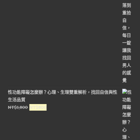
性功能障礙怎麼辦？心理、生理雙重解析，找回自信與性
生活品質
原
目
NT$
1,800
NT$
800
始
前
價
價
格：
格：
NT$1,800。
NT$800。