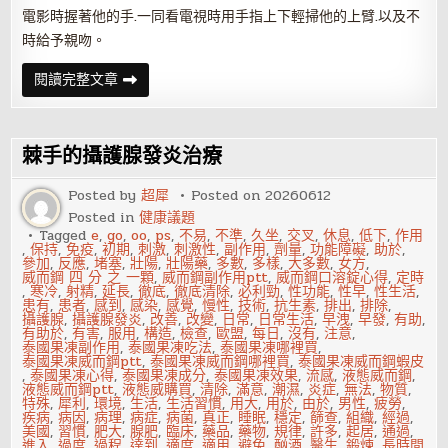
電影時握著他的手.一同看電視時用手指上下輕掃他的上臂.以及不
時給予親吻。
如
閱讀完整文章
何
通
過
技
巧
棘手的攝護腺發炎治療
給
性
福
Posted by
超犀
Posted on
20260612
加
Posted in
健康議題
分？
Tagged
e
,
go
,
oo
,
ps
,
不易
,
不準
,
久坐
,
交叉
,
休息
,
低下
,
作用
,
保持
,
免疫
,
初期
,
刺激
,
刺激性
,
副作用
,
劑量
,
功能障礙
,
助於
,
參加
,
反應
,
堵塞
,
壯陽
,
壯陽藥
,
多數
,
多樣
,
大多數
,
女方
,
威而鋼 四 分 之 一顆
,
威而鋼副作用ptt
,
威而鋼口溶錠心得
,
定時
,
寒冷
,
射精
,
延長
,
徹底
,
徹底清除
,
必利勁
,
性功能
,
性早
,
性生活
,
患有
,
患者
,
感到
,
感染
,
感覺
,
慢性
,
技術
,
抗生素
,
排出
,
排除
,
攝護腺
,
攝護腺發炎
,
改善
,
改變
,
日常
,
日常生活
,
早洩
,
早發
,
有助
,
有助於
,
有害
,
服用
,
構造
,
檢查
,
歐盟
,
每日
,
沒有
,
注意
,
泰國果凍副作用
,
泰國果凍吃法
,
泰國果凍哪裡買
,
泰國果凍威而鋼ptt
,
泰國果凍威而鋼哪裡買
,
泰國果凍威而鋼蝦皮
,
泰國果凍心得
,
泰國果凍成分
,
泰國果凍效果
,
流感
,
液態威而鋼
,
液態威而鋼ptt
,
液態威購買
,
清除
,
滿意
,
潮濕
,
炎症
,
無法
,
物質
,
特殊
,
犀利
,
環境
,
生活
,
生活習慣
,
用大
,
用於
,
由於
,
男性
,
疲勞
,
疾病
,
病因
,
病理
,
病症
,
病菌
,
真正
,
睡眠
,
穩定
,
篩查
,
組織
,
經過
,
美國
,
習慣
,
肥大
,
腺肥
,
臨床
,
藥品
,
藥物
,
規律
,
許多
,
起居
,
通過
,
進入
,
過度
,
過程
,
達到
,
適度
,
適用
,
避免
,
酗酒
,
醫生
,
鍛煉
,
長時間