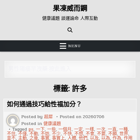
Skip
果凍威而鋼
to
content
健康議題 談運論命 人際互動
MENU
男性陽痿早洩藥:按此進入
標籤:
許多
如何通過技巧給性福加分？
Posted by
超犀
Posted on
20260706
Posted in
健康議題
Tagged
ps
,
一下
,
一些
,
一個月
,
一定
,
一樣
,
一次
,
一直
,
一種
,
不住
,
不僅
,
不動
,
不妨
,
不少
,
不快
,
不想
,
不會
,
不要
,
不願
,
世界
,
並不
,
主動
,
之後
,
事實
,
事實上
,
人體
,
他們
,
以及
,
以為
,
作為
,
作用