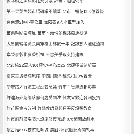
恆春鎮之美攝影比賽引議 評審：過程公平
第一果菜魚類市場研議不續蓋 北市：需花13.4億善後
台南添2路小黃公車 無障礙9人座車型加入
苗栗縣颳強陣風 苗市、頭份多棵路樹連根倒
太魯閣耆老黃長興穿梭山林數十年 記錄族人遷徙遺跡
卓榮泰彰化參香祈福 王惠美爭取支持建設
北市逾22萬人101煙火中迎2025 北捷運量創新高
憂京華城變爛尾樓 李四川籲鼎越先扣20%容獎
學府路人行道工程延宕惹議 竹市：管線遷移影響
輝達海外總部落腳何處受關注 侯友宜歡迎各國投資
竹苗區會考改制 竹縣教師發起連署反填鴨教育
竹市府前廣場噴水設施修復完成 8/6起開放戲水
淡古推8/17夜遊紅毛城 農曆7月試膽聽奇聞軼事