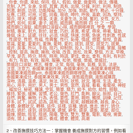
,
你會
,
你還
,
來給
,
保持
,
個人
,
假如
,
做愛
,
做愛時
,
做法
,
傳播
,
克制
,
入門
,
全身
,
全部
,
其實
,
具有
,
出現
,
分鐘
,
利於
,
利用
,
制造
,
刺激
,
創造
,
功效
,
功能障礙
,
加分
,
加強
,
勃起
,
動作
,
務必
,
十分鐘
,
反應
,
口腔
,
可用
,
可能
,
同看
,
吸收
,
呻吟
,
呼吸
,
喜歡
,
因為
,
堅持
,
場合
,
增大
,
增硬
,
壞事
,
夫妻
,
夫妻生活
,
夫婦
,
奮的
,
女性
,
女方
,
她們
,
如何
,
如果
,
妻子
,
威而
,
威而鋼
,
威而鋼 四 分 之 一顆
,
威而鋼口溶錠
,
威而鋼口溶錠心得
,
威而鋼哪裡買
,
學會
,
學習
,
射精
,
專家
,
對方
,
對於
,
就會
,
巧妙
,
差異
,
希望
,
帶來
,
帶著
,
幫助
,
幾個
,
床上
,
延遲
,
往往
,
必須
,
快感
,
快速
,
忽略
,
急速
,
性刺激
,
性感
,
性感受
,
性慾
,
性福
,
性興奮
,
性行
,
恥骨
,
情感
,
想要
,
愉悅
,
意義
,
意識
,
愛愛
,
愛愛的
,
愛撫
,
愛時
,
愛的
,
感到
,
感受
,
感受力
,
感覺
,
或許
,
房事
,
所以
,
手指
,
技巧
,
抑制劑
,
投入
,
持久
,
持續
,
掌握
,
接觸
,
控制
,
提高
,
撫摸
,
擁抱
,
收縮
,
改善
,
放松
,
效果
,
整個
,
方法
,
早晚
,
早洩
,
是否
,
時分
,
時有
,
時用
,
時請
,
更佳
,
會出
,
會有
,
有利
,
有利於
,
有力
,
有助
,
有效
,
服用
,
服藥
,
松弛
,
根據
,
樂威
,
樂威壯
,
樂威壯口溶錠
,
標志
,
機會
,
正常
,
每個
,
毫無
,
氣概
,
氣氛
,
法是
,
注意
,
注意力
,
泰國果凍副作用
,
泰國果凍吃法
,
泰國果凍哪裡買
,
泰國果凍威而鋼ptt
,
泰國果凍威而鋼哪裡買
,
泰國果凍心得
,
泰國果凍成分
,
泰國果凍效果
,
消失
,
液態威而鋼
,
液態威購買
,
深吻
,
清晨
,
溫柔
,
滿足
,
無法
,
特別
,
狀態
,
狀況
,
獲得
,
生活
,
產生
,
用心
,
用手
,
用於
,
男人
,
男士
,
男性
,
當然
,
直接
,
看看
,
看電視
,
神經
,
福加分
,
秘密
,
種讓
,
空氣
,
簡單
,
精力
,
給予
,
給你
,
給性
,
經驗
,
維持
,
緊張
,
緩解
,
習慣
,
老公
,
聲色
,
肛門
,
能夠
,
腳尖
,
臉部
,
自己
,
自然
,
興奮
,
藥物
,
行為
,
表情
,
要性
,
要用
,
親吻
,
觸摸
,
訓練
,
記住
,
許多
,
試下
,
試試
,
認為
,
請用
,
變得
,
起來
,
越戰越勇
,
越長
,
身心
,
身體
,
身體狀況
,
轉移
,
這件
,
這樣
,
這種
,
通過
,
進去
,
進行
,
過分
,
過去
,
過於
,
達到
,
達到高潮
,
遺憾
,
避免
,
還是
,
還能
,
那麼
,
部位
,
鍛煉
,
開始
,
陰莖
,
陰道
,
陽痿
,
雙效
,
雙方
,
雙重
,
電影
,
電視
,
需要
,
須有
,
頭上
,
顧慮
,
顯示
,
養成
,
體會
,
體質
,
高潮
2、改善撫摸技巧方法一：掌握機會.養成撫摸對方的習慣，例如看