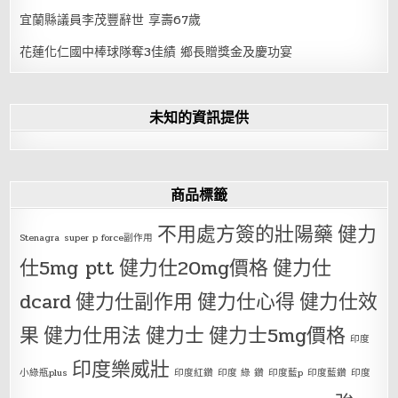
宜蘭縣議員李茂豐辭世 享壽67歲
花蓮化仁國中棒球隊奪3佳績 鄉長贈獎金及慶功宴
未知的資訊提供
商品標籤
不用處方簽的壯陽藥
健力
Stenagra
super p force副作用
仕5mg ptt
健力仕20mg價格
健力仕
dcard
健力仕副作用
健力仕心得
健力仕效
果
健力仕用法
健力士
健力士5mg價格
印度
印度樂威壯
小綠瓶plus
印度紅鑽
印度 綠 鑽
印度藍p
印度藍鑽
印度