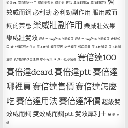
強
藍鑽ptt
威而鋼副作用
威而鋼效果
威而鋼 正品
威而鋼用法
威而鋼購買
效威而鋼
必利勁
必利勁副作用
服用威而
樂威壯副作用
鋼的禁忌
樂威壯效果
樂威壯雙效
犀利士5mg改善夜間頻尿
犀利士5mg改善夜間頻尿 夜間頻
尿 晚上頻尿要吃什麼 尿不乾淨 頻尿原因 突然頻尿 頻尿原因 尿不乾淨男 尿不乾淨
賽倍達100
治療 夜間頻尿改善運動 尿不乾淨ptt 尿不乾淨定義
賽倍達dcard
賽倍達ptt
賽倍達
哪裡買
賽倍達售價
賽倍達怎麼
吃
賽倍達用法
賽倍達評價
超級雙
效威而鋼
雙效威而鋼ptt
雙效犀利士
騰 素 官
網