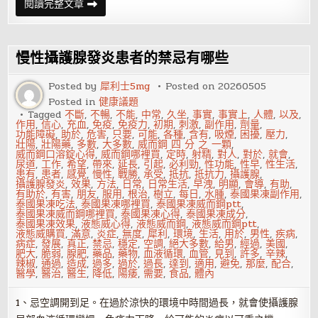
讓
閱讀完整文章
她
更
易
高
潮
慢性攝護腺發炎患者的禁忌有哪些
的
唇
舌
Posted by
犀利士5mg
Posted on
20260505
之
Posted in
健康議題
戰
Tagged
不斷
,
不暢
,
不能
,
中常
,
久坐
,
事實
,
事實上
,
人體
,
以及
,
作用
,
信心
,
充血
,
免疫
,
免疫力
,
初期
,
刺激
,
副作用
,
劑量
,
功能障礙
,
助於
,
危害
,
只要
,
可能
,
各種
,
含有
,
吸煙
,
困擾
,
壓力
,
壯陽
,
壯陽藥
,
多數
,
大多數
,
威而鋼 四 分 之 一顆
,
威而鋼口溶錠心得
,
威而鋼哪裡買
,
定時
,
射精
,
對人
,
對於
,
就會
,
尿道
,
工作
,
希望
,
帶來
,
延長
,
引起
,
必利勁
,
性功能
,
性早
,
性生活
,
患有
,
患者
,
感覺
,
慢性
,
戰勝
,
承受
,
抵抗
,
抵抗力
,
攝護腺
,
攝護腺發炎
,
效果
,
方法
,
日常
,
日常生活
,
早洩
,
明顯
,
會導
,
有助
,
有助於
,
有害
,
朋友
,
服用
,
根治
,
樹立
,
每日
,
水腫
,
泰國果凍副作用
,
泰國果凍吃法
,
泰國果凍哪裡買
,
泰國果凍威而鋼ptt
,
泰國果凍威而鋼哪裡買
,
泰國果凍心得
,
泰國果凍成分
,
泰國果凍效果
,
液態威心得
,
液態威而鋼
,
液態威而鋼ptt
,
液態威購買
,
滿意
,
炎症
,
無度
,
犀利
,
環境
,
生活
,
用於
,
男性
,
疾病
,
病症
,
發展
,
真正
,
禁忌
,
穩定
,
空調
,
絕大多數
,
給男
,
經過
,
美國
,
肥大
,
脆弱
,
腺肥
,
藥品
,
藥物
,
血液循環
,
血管
,
見到
,
許多
,
辛辣
,
辣椒
,
通過
,
造成
,
過多
,
過於
,
過長
,
達到
,
適用
,
避免
,
那麼
,
配合
,
醫學
,
醫治
,
醫生
,
降低
,
陽痿
,
需要
,
食品
,
體內
1、忌空調開到足。在過於涼快的環境中時間過長，就會使攝護腺