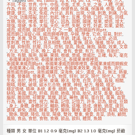
Tagged
der
,
ed
,
family
,
ig
,
k
,
ng
,
po
,
ta
,
一樣
,
一種
,
三大
,
不同
,
不容
,
世界
,
中午
,
中指
,
中能
,
主食
,
久坐
,
之後
,
人體
,
代謝
,
作為
,
作用
,
來說
,
促進
,
保健
,
保健食品
,
保護
,
保護神
,
修復
,
個人
,
健康
,
健忘
,
先天
,
免疫
,
內分泌
,
具有
,
出現
,
分鐘
,
刺激
,
刺痛
,
力氣
,
功效
,
功能障礙
,
助於
,
勃起
,
博士
,
反應
,
受損
,
口腔
,
可能
,
同樣
,
含糖
,
吸收
,
啤酒
,
單位
,
噁心
,
因為
,
固酮
,
國運
,
堅果
,
塑造
,
增大
,
增強
,
增硬
,
多多
,
大腦
,
天吃
,
天然
,
失眠
,
女性
,
好處
,
如果
,
姿勢
,
威而
,
威而鋼
,
威而鋼 四 分 之 一顆
,
威而鋼副作用ptt
,
威而鋼口溶錠心得
,
威而鋼哪裡買
,
孕婦
,
學會
,
它命
,
容易
,
對於
,
就會
,
差異
,
常見
,
幫助
,
平衡
,
年齡
,
建議
,
強力
,
心血管
,
必須
,
性刺激
,
性慾
,
性行
,
息息相關
,
情緒
,
愛撫
,
感染
,
懂維
,
懷孕
,
成人
,
手腳
,
抑制劑
,
抗壓
,
持久
,
控制
,
提高
,
換成
,
擁抱
,
攝取
,
效果
,
文章
,
方法
,
方面
,
日本
,
晚上
,
最有
,
會有
,
會變
,
有力
,
有助
,
有助於
,
有效
,
有關
,
服用
,
服藥
,
果類
,
根據
,
樂威
,
樂威壯
,
正確
,
每天
,
毫克
,
泰國果凍副作用
,
泰國果凍吃法
,
泰國果凍哪裡買
,
泰國果凍威而鋼ptt
,
泰國果凍威而鋼哪裡買
,
泰國果凍威而鋼蝦皮
,
泰國果凍心得
,
泰國果凍成分
,
泰國果凍效果
,
海藻
,
海魚
,
消化
,
液態威而鋼ptt
,
液態威購買
,
深海魚
,
減少
,
濃度
,
為主
,
無法
,
熱量
,
營養
,
營養師
,
營養素
,
牛奶
,
物質
,
特別
,
狀況
,
現代
,
現代人
,
生理
,
生長
,
由於
,
男性
,
疲勞
,
痠痛
,
療法
,
發育
,
白質
,
的腦
,
直接
,
相關
,
眼睛
,
睡眠
,
破壞
,
碳水化合物
,
確實
,
神經
,
秘方
,
種類
,
穩定
,
穩定情緒
,
精神
,
系統
,
素食
,
細胞
,
綠色
,
維它
,
維持
,
維護
,
缺乏
,
缺陷
,
美國
,
肌肉
,
肝癌
,
肩膀
,
肺癌
,
胃癌
,
胎兒
,
胚芽
,
能量
,
脂肪
,
腦部
,
膽固醇
,
荷爾蒙
,
葉酸
,
蔬菜
,
藥物
,
蘆筍
,
蛋白質
,
蛋黃
,
血管
,
行為
,
補充
,
要性
,
視力
,
解毒
,
記憶
,
記憶力
,
許多
,
認為
,
變成
,
豆類
,
身上
,
身體
,
身體狀況
,
輔助
,
轉換
,
這種
,
造成
,
運動
,
過度
,
達到
,
選擇
,
避免
,
酒精
,
酵素
,
醫學
,
醫師
,
醫療
,
重要
,
長時間
,
長期
,
開始
,
關係
,
關鍵
,
降低
,
陰莖
,
陽痿
,
雙效
,
雙重
,
需要
,
青菜
,
須有
,
顧問
,
風險
,
食品
,
食慾
,
食物
,
食療
,
飲品
,
飲料
,
體質
,
魚類
種類 男 女 單位 B1 1.2 0.9 毫克(mg) B2 1.3 1.0 毫克(mg) 菸鹼