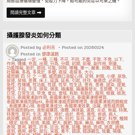
局部血液循環變慢、免疫力下降，給可能的炎症以可乘之機。
慢
閱讀完整文章
性
攝
護
腺
發
攝護腺發炎如何分類
炎
患
者
Posted by
必利吉
Posted on
20260124
的
Posted in
健康議題
禁
忌
Tagged
一定
,
一種
,
三種
,
不可
,
不同
,
不盡
,
不管
,
不育
,
以下
,
有
作用
,
傳播
,
充血
,
出現
,
分為
,
分類
,
初期
,
前後
,
副作用
,
劑量
,
哪
功能障礙
,
助於
,
原因
,
可能
,
同時
,
哪種
,
單一
,
嚴重
,
困難
,
壯陽
,
些
壯陽藥
,
多為
,
多見於
,
多變
,
夜尿
,
夜尿多
,
大小
,
威而鋼 四 分 之 一顆
,
威而鋼口溶錠心得
,
定時
,
射精
,
小便
,
尿急
,
尿道
,
尿頻
,
差異
,
床上
,
延誤
,
延長
,
引起
,
往往
,
後遺症
,
必利勁
,
急性
,
性傳播
,
性功能
,
性感
,
性早
,
性生活
,
患有
,
患者
,
感染
,
感覺
,
慢性
,
手段
,
手淫
,
排尿
,
損害
,
攝護腺
,
攝護腺發炎
,
支原體
,
方法
,
日常
,
日常生活
,
早洩
,
會出
,
會陰
,
有助
,
有助於
,
服用
,
根據
,
檢測
,
每日
,
泰國果凍副作用
,
泰國果凍吃法
,
泰國果凍哪裡買
,
泰國果凍威而鋼ptt
,
泰國果凍威而鋼哪裡買
,
泰國果凍威而鋼蝦皮
,
泰國果凍心得
,
泰國果凍成分
,
泰國果凍效果
,
活躍
,
液態威而鋼
,
液態威而鋼ptt
,
液態威購買
,
液體
,
淋球菌
,
滿意
,
炎症
,
無菌
,
特異
,
特異性
,
犀利
,
生活
,
產生
,
用於
,
由於
,
男性
,
異性
,
疾病
,
病人
,
病原體
,
病因
,
病情
,
病症
,
白色
,
目的
,
盲目
,
真正
,
確定
,
科學
,
種類
,
穩定
,
結核
,
經過
,
美國
,
肥大
,
腺肥
,
臨床
,
藥品
,
藥物
,
衣原體
,
表現
,
要用
,
觀念
,
許多
,
診治
,
輕重
,
這種
,
通過
,
造成
,
過度
,
過頻
,
達到
,
適用
,
避免
,
部位
,
采取
,
重不
,
錯誤
,
錯誤觀念
,
陰囊
,
陽痿
,