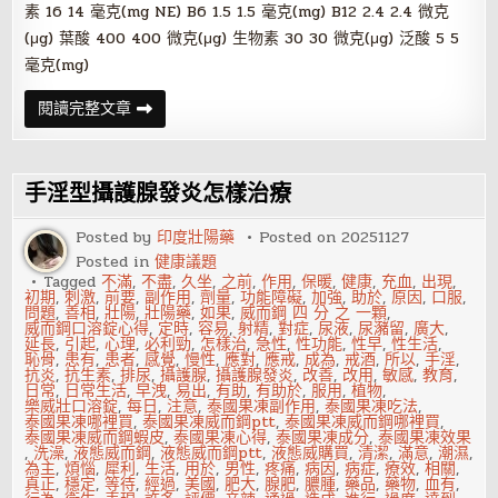
素 16 14 毫克(mg NE) B6 1.5 1.5 毫克(mg) B12 2.4 2.4 微克
(μg) 葉酸 400 400 微克(μg) 生物素 30 30 微克(μg) 泛酸 5 5
毫克(mg)
教
閱讀完整文章
你
看
懂
維
它
手淫型攝護腺發炎怎樣治療
命
B
群
Posted by
印度壯陽藥
Posted on
20251127
攝
Posted in
健康議題
取
方
Tagged
不滿
,
不盡
,
久坐
,
之前
,
作用
,
保暖
,
健康
,
充血
,
出現
,
法
初期
,
刺激
,
前要
,
副作用
,
劑量
,
功能障礙
,
加強
,
助於
,
原因
,
口服
,
問題
,
善相
,
壯陽
,
壯陽藥
,
如果
,
威而鋼 四 分 之 一顆
,
威而鋼口溶錠心得
,
定時
,
容易
,
射精
,
對症
,
尿液
,
尿瀦留
,
廣大
,
延長
,
引起
,
心理
,
必利勁
,
怎樣治
,
急性
,
性功能
,
性早
,
性生活
,
恥骨
,
患有
,
患者
,
感覺
,
慢性
,
應對
,
應戒
,
成為
,
戒酒
,
所以
,
手淫
,
抗炎
,
抗生素
,
排尿
,
攝護腺
,
攝護腺發炎
,
改善
,
改用
,
敏感
,
教育
,
日常
,
日常生活
,
早洩
,
易出
,
有助
,
有助於
,
服用
,
植物
,
樂威壯口溶錠
,
每日
,
注意
,
泰國果凍副作用
,
泰國果凍吃法
,
泰國果凍哪裡買
,
泰國果凍威而鋼ptt
,
泰國果凍威而鋼哪裡買
,
泰國果凍威而鋼蝦皮
,
泰國果凍心得
,
泰國果凍成分
,
泰國果凍效果
,
洗澡
,
液態威而鋼
,
液態威而鋼ptt
,
液態威購買
,
清潔
,
滿意
,
潮濕
,
為主
,
煩惱
,
犀利
,
生活
,
用於
,
男性
,
疼痛
,
病因
,
病症
,
療效
,
相關
,
真正
,
穩定
,
等待
,
經過
,
美國
,
肥大
,
腺肥
,
膿腫
,
藥品
,
藥物
,
血有
,