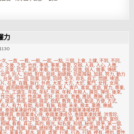
權力
1130
一次
,
一直
,
一看
,
一般
,
一起
,
一點
,
三個
,
上會
,
上課
,
不到
,
不同
,
前
,
之後
,
之間
,
也許
,
事情
,
事業
,
事要
,
交辦
,
人員
,
人心
,
人應
,
心
,
企業
,
位子
,
來源
,
來看
,
來說
,
便是
,
促進
,
個人
,
做事
,
傳統
,
,
出門
,
別人
,
別給
,
制宜
,
前途
,
副總裁
,
功能障礙
,
加薪
,
努力
,
動力
能
,
台灣
,
同一個
,
同事
,
同學
,
同時
,
名字
,
命名
,
員工
,
問題
,
啤酒
,
圖片
,
在意
,
在職
,
執行
,
外商
,
大家
,
大方
,
大於
,
奮鬥
,
女性
,
女用
,
錠
,
威而鋼哪裡買
,
學習
,
安排
,
客人
,
客戶
,
客氣
,
家庭
,
實力
,
尊重
,
,
工作
,
工讀生
,
年底
,
年紀
,
年資
,
年輕
,
年輕人
,
廣告
,
彈性
,
後來
,
,
性功能
,
性慾
,
性高潮
,
愈好
,
愈高愈
,
意義
,
應該
,
應酬
,
成功
,
早
,
提高
,
換成
,
揭開
,
搞定
,
搭配
,
教育
,
新創
,
斷送
,
方便
,
方式
,
,
有人
,
有力
,
有助
,
有時
,
有無
,
有關
,
未來
,
根本
,
業務
,
樂威
,
意
,
泰國果凍副作用
,
泰國果凍吃法
,
泰國果凍哪裡買
,
哪裡買
,
泰國果凍心得
,
泰國果凍成分
,
泰國果凍效果
,
洪雪珍
,
營運
,
爭取
,
片時
,
特別
,
現在
,
理學
,
產業
,
男性
,
留學
,
異常
,
當你
,
,
相稱
,
看看
,
真正
,
真的
,
眼光
,
知名度
,
知道
,
秘密
,
競爭
,
第一個
,
我
,
經理
,
經驗
,
網路
,
總經理
,
總裁
,
美國
,
老虎
,
老闆
,
考慮
,
耳朵
,
萬元
,
董事長
,
薪水
,
薪資
,
虛實
,
行業
,
行為
,
行銷
,
裡有
,
裡的
,
要性