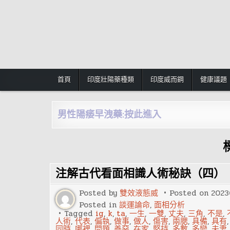
Skip
to
content
首頁
印度壯陽藥種類
印度威而鋼
健康議題
男性陽痿早洩藥:按此進入
注解古代看面相識人術秘訣（四）
Posted by
雙效液態威
Posted on
2023
Posted in
談運論命
,
面相分析
Tagged
ig
,
k
,
ta
,
一生
,
一雙
,
丈夫
,
三角
,
不是
,
人術
,
代表
,
偏執
,
做事
,
做人
,
傷害
,
兩腮
,
具備
,
具有
同時
,
哪裡
,
問題
,
善惡
,
在家
,
堅持
,
多數
,
多變
,
夫妻