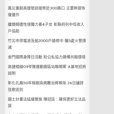
風災重創高雄號誌搶修近300路口 主要幹道恢
復運作
離婚婦遭性侵獨力養4子女 彰縣府列中低收入
戶協助
竹北市停電波及逾2000戶搶修中 釀3處火警撲
滅
金門國際身障日活動 盼公私協力建構共融環境
高捷橘線O9苓雅運動園區站聯開案 A基地招商
說明
彰化孔廟50年榕樹染病難治將移除 24日誦詩
弦歌送別
國土計畫法延緩實施 陳冠廷：確保更好立法品
質