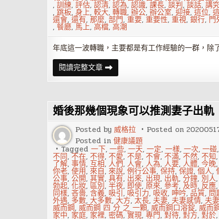
,
訓練
,
評估
,
認清
,
認為
,
認識
,
課長
,
談判
,
談話
,
講
,
跳板
,
身上
,
較大
,
轉職
,
辦公
,
辦公室
,
迎接
,
這位
,
還會
,
還有
,
那麼
,
部門
,
重要
,
重要性
,
重視
,
銀行
,
門
,
餐廳
,
馬上
,
高檔
,
高潮
年底這一波轉職，主要都是有工作經驗的一群，除
揭
閱讀完整文章
開
頭
銜
秘
密！
婚後那幾個現象可以推測妻子出軌
課
長
可
Posted by
威格拉
Posted on
2020051
能
比
Posted in
健康議題
副
Tagged
一下
,
一些
,
一天
,
一定
,
一樣
,
一次
,
一碰
總
不同
,
不在
,
不得
,
不愛
,
不是
,
不會
,
不滿
,
不然
,
不知
有
了解
,
事情
,
互相
,
人們
,
人會
,
人為
,
人要
,
人體
,
今晚
權
你老
,
使用
,
來自
,
來說
,
例行公事
,
保持
,
保證
,
個人
,
力
公事
,
公開
,
其實
,
具有
,
出來
,
出現
,
出軌
,
分鐘
,
別人
勃起
,
化妝
,
區別
,
半夜
,
即使
,
原來
,
參考
,
及時
,
反應
同樣
,
吝嗇
,
含義
,
吸引
,
吸引力
,
吸收
,
呻吟
,
品質
,
問
外遇
,
多數
,
大多數
,
大方
,
太長
,
夫妻
,
夫妻感情
,
夫
威而鋼
,
威而鋼 四 分 之 一顆
,
威而鋼口溶錠
,
威而
家中
,
家庭
,
家裡
,
密碼
,
實現
,
專門
,
對待
,
對方
,
對於