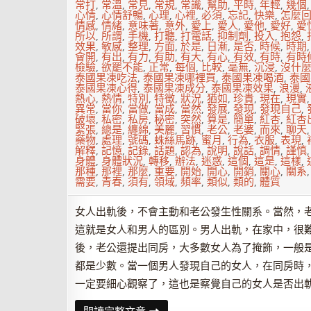
常打
,
常溫
,
常見
,
常規
,
常識
,
幫助
,
平時
,
年輕
,
幾個
心情
,
心情舒暢
,
心理
,
心裡
,
必須
,
忘記
,
快樂
,
怎麼
情感
,
情緒
,
意味著
,
意外
,
愛上
,
愛人
,
愛他
,
愛好
,
愛
所以
,
所謂
,
手機
,
打聽
,
打電話
,
抑制劑
,
投入
,
抱怨
,
效果
,
敏感
,
整理
,
方面
,
於是
,
日漸
,
是否
,
時候
,
時期
會開
,
有出
,
有力
,
有助
,
有大
,
有心
,
有效
,
有時
,
有時
檢驗
,
欲罷不能
,
正常
,
每個
,
比較
,
毫無
,
沉浸
,
沒什
泰國果凍吃法
,
泰國果凍哪裡買
,
泰國果凍喝酒
,
泰國
泰國果凍心得
,
泰國果凍成分
,
泰國果凍效果
,
浪漫
,
熱心
,
熱情
,
特別
,
特徵
,
狀況
,
猶如
,
珍貴
,
現在
,
現實
異常
,
當你
,
當做
,
當成
,
當然
,
發展
,
發現
,
發現自己
,
破壞
,
私密
,
私房
,
秘密
,
突然
,
算是
,
簡單
,
紅杏
,
紅杏
緊張
,
總是
,
纏綿
,
美麗
,
習慣
,
老公
,
老婆
,
而來
,
聊天
藥物
,
處理
,
號碼
,
蛛絲馬跡
,
蜜月
,
行為
,
衣服
,
表現
,
解釋
,
記憶
,
記錄
,
話題
,
認為
,
說明
,
說話
,
調情
,
謹慎
身體
,
身體狀況
,
轉移
,
辦法
,
迷惑
,
這個
,
這是
,
這樣
,
那種
,
那裡
,
那麼
,
重要
,
開始
,
開心
,
開銷
,
關心
,
關系
需要
,
青春
,
須有
,
領域
,
頻率
,
類似
,
類的
,
體質
女人出軌後，不會主動和老公發生性關系。當然，
這就是女人和男人的區別。男人出軌，在家中，很
後，老公還提出同房，大多數女人為了掩飾，一般
都是少數。當一個男人發現自己的女人，在同房時
一定要細心觀察了，這也是察覺自己的女人是否出