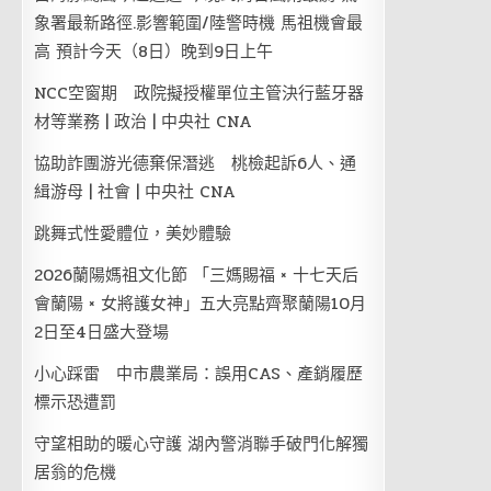
象署最新路徑.影響範圍/陸警時機 馬祖機會最
高 預計今天（8日）晚到9日上午
NCC空窗期 政院擬授權單位主管決行藍牙器
材等業務 | 政治 | 中央社 CNA
協助詐團游光德棄保潛逃 桃檢起訴6人、通
緝游母 | 社會 | 中央社 CNA
跳舞式性愛體位，美妙體驗
2026蘭陽媽祖文化節 「三媽賜福 × 十七天后
會蘭陽 × 女將護女神」五大亮點齊聚蘭陽10月
2日至4日盛大登場
小心踩雷 中市農業局：誤用CAS、產銷履歷
標示恐遭罰
守望相助的暖心守護 湖內警消聯手破門化解獨
居翁的危機