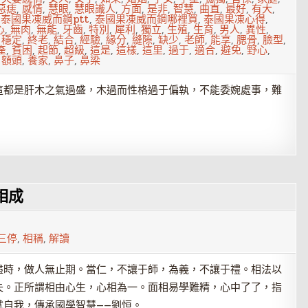
惡痣
,
感情
,
慧眼
,
慧眼識人
,
方面
,
是非
,
智慧
,
曲直
,
最好
,
有大
,
,
泰國果凍威而鋼ptt
,
泰國果凍威而鋼哪裡買
,
泰國果凍心得
,
心
,
無肉
,
無能
,
牙齒
,
特別
,
犀利
,
獨立
,
生殖
,
生育
,
男人
,
異性
,
,
穩定
,
終老
,
結合
,
經驗
,
緣分
,
縫隙
,
缺少
,
老師
,
能享
,
腮骨
,
臉型
,
產
,
貧困
,
起節
,
超級
,
這是
,
這樣
,
這里
,
過于
,
適合
,
避免
,
野心
,
,
額頭
,
養家
,
鼻子
,
鼻梁
這都是肝木之氣過盛，木過而性格過于偏執，不能委婉處事，難
相成
三停
,
相稱
,
解讀
盡時，做人無止期。當仁，不讓于師，為義，不讓于禮。相法以
失。正所謂相由心生，心相為一。面相易學難精，心中了了，指
就自我，傳承國學智慧——劉恒。