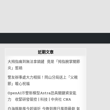
近期文章
大拇指痛到無法拿鍋鏟 竟是「拇指腕掌關節
炎」惹禍
警友辦事處大力相挺！岡山分局送上「父親
節」暖心祝福
OpenAI示警新模型Astra恐具關鍵資安能
力 收緊研發管控 | 科技 | 中央社 CNA
白海豚颱風今起逼近 今晚到周日風雨最劇 氣