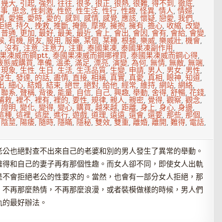
,
幾大
,
引起
,
強烈
,
往往
,
很多
,
很正
,
很熱
,
很難
,
得不到
,
徹底
,
回事
,
思念
,
性刺激
,
性慾
,
性生活
,
性行
,
性趣
,
怪異
,
情人
,
情婦
,
情
,
愛撫
,
愛時
,
愛的
,
感到
,
感情
,
感覺
,
應該
,
懷疑
,
戀愛
,
我們
,
拒絕
,
持久
,
挽救
,
推斷
,
掩飾
,
摩擦
,
擁抱
,
擁有
,
擔心
,
收縮
,
改變
,
,
普通
,
更加
,
最好
,
最美
,
最近
,
會上
,
會出
,
會因
,
會有
,
會給
,
會變
,
候
,
有機
,
朋友
,
服用
,
服藥
,
某個
,
某種
,
根據
,
樂威
,
樂威壯
,
機會
,
麼
,
沒有
,
注意
,
注意力
,
注重
,
泰國果凍
,
泰國果凍副作用
,
果凍威而鋼ptt
,
泰國果凍威而鋼哪裡買
,
泰國果凍威而鋼心得
,
液態威購買
,
準備
,
溫柔
,
滿足
,
漂亮
,
演變
,
為何
,
無情
,
無敵
,
無端
,
,
現象
,
生性
,
生日
,
生活
,
生活品質
,
生變
,
申請
,
男人
,
男女
,
男性
,
發生
,
發達
,
的話
,
盡情
,
直接
,
相稱
,
真實
,
真愛
,
真相
,
眼神
,
知道
,
出
,
細心
,
結婚
,
結束
,
絕世
,
絕對
,
給他
,
經常
,
維持
,
網站
,
網絡
,
,
聯系
,
聲稱
,
背後
,
能量
,
自信
,
自己
,
興趣
,
舉動
,
舍得
,
舒暢
,
花錢
,
補救
,
裡不
,
裡有
,
裡的
,
要性
,
規律
,
親人
,
親密
,
覺得
,
觀察
,
觀念
,
,
證明
,
變化
,
變得
,
變心
,
購買
,
越來越
,
距離
,
身上
,
身心
,
身邊
,
這種
,
這裡
,
這麼
,
進行
,
遊戲
,
道理
,
遠遠
,
還會
,
還要
,
那些
,
那個
,
,
陰莖
,
陽痿
,
隨時
,
隱瞞
,
隱秘
,
雙效
,
雙重
,
離婚
,
離開
,
難得
,
電話
,
老公也絕對查不出來自己的老婆和別的男人發生了異常的舉動。
難得和自己的妻子再有那個性趣。而女人卻不同，即使女人出軌
是不會拒絕老公的性要求的。當然，也會有一部分女人拒絕，那
，不再那麼熱情，不再那麼浪漫，或者裝模做樣的時候，男人們
軌的最好辦法。