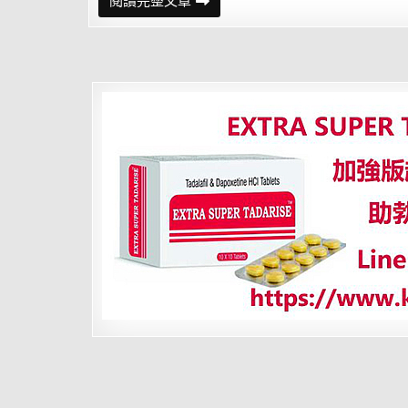
婚
閱讀完整文章
後
那
幾
個
現
象
可
以
推
測
妻
子
出
軌