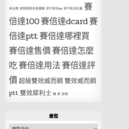
賽
淨治療 夜間頻尿改善運動 尿不乾淨ptt 尿不乾淨定義
倍達100
賽倍達dcard
賽
倍達ptt
賽倍達哪裡買
賽倍達售價
賽倍達怎麼
吃
賽倍達用法
賽倍達評
價
超級雙效威而鋼
雙效威而鋼
ptt
雙效犀利士
騰 素 官網
彙整
彙