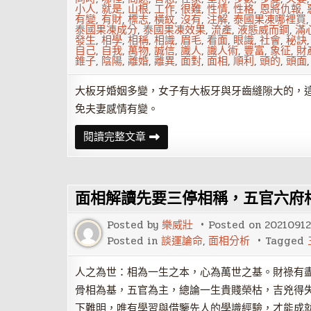
小人
,
就是
,
山根
,
工作
,
很難
,
性情
,
性格
,
恩將仇報
,
有變
,
有財
,
標志
,
橫紋
,
沒有
,
注解
,
泰國果凍哪裡買
泰國果凍成分
,
泰國果凍效果
,
流產
,
液態威而鋼
,
滿
發生
,
相學
,
相稱
,
相識
,
眉毛
,
看面
,
眼識
,
社會
,
秘訣
自己
,
自我
,
萬物
,
誠信
,
識人
,
識人術
,
豐富
,
象征
,
財
錐子
,
陰陽
,
離婚
,
離異
,
面對
,
面相
,
順利
,
頭的
,
頭面
大板牙婚姻多變，女子有大板牙與牙齒縫隙大的，
免夫妻感情有變。
注
閱讀完整文章
解
古
代
看
面
面相解讀先要三停相稱，五官六府
相
識
人
Posted by
樂威壯
Posted on
20210912
術
秘
Posted in
談運論命
,
面相分析
Tagged
訣
（四）
人之為世：相為一生之本，心為萬世之基。財祿有
骨相為基，五官為主，總論一生貴賤榮枯，吉兇得
下難明，唯有學習與借鑒先人的學識經驗，才能成