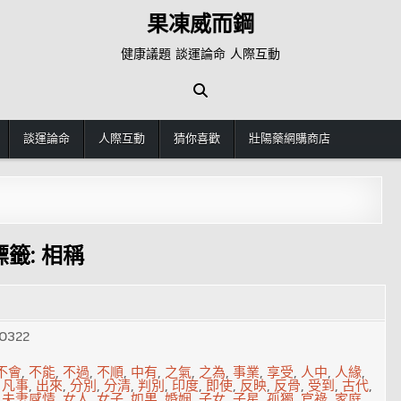
果凍威而鋼
健康議題 談運論命 人際互動
談運論命
人際互動
猜你喜歡
壯陽藥網購商店
標籤:
相稱
0322
不會
,
不能
,
不過
,
不順
,
中有
,
之氣
,
之為
,
事業
,
享受
,
人中
,
人緣
,
,
凡事
,
出來
,
分別
,
分清
,
判別
,
印度
,
即使
,
反映
,
反骨
,
受到
,
古代
,
,
夫妻感情
,
女人
,
女子
,
如果
,
婚姻
,
子女
,
子星
,
孤獨
,
官祿
,
家庭
,