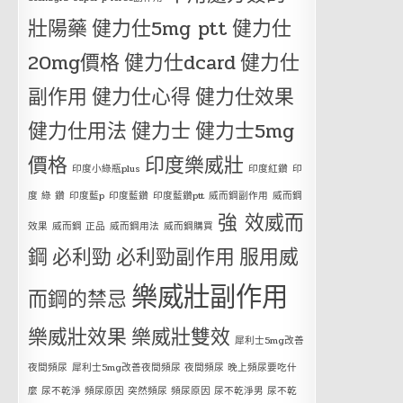
壯陽藥
健力仕5mg ptt
健力仕
20mg價格
健力仕dcard
健力仕
副作用
健力仕心得
健力仕效果
健力仕用法
健力士
健力士5mg
價格
印度樂威壯
印度小綠瓶plus
印度紅鑽
印
度 綠 鑽
印度藍p
印度藍鑽
印度藍鑽ptt
威而鋼副作用
威而鋼
強 效威而
效果
威而鋼 正品
威而鋼用法
威而鋼購買
鋼
必利勁
必利勁副作用
服用威
樂威壯副作用
而鋼的禁忌
樂威壯效果
樂威壯雙效
犀利士5mg改善
夜間頻尿
犀利士5mg改善夜間頻尿 夜間頻尿 晚上頻尿要吃什
麼 尿不乾淨 頻尿原因 突然頻尿 頻尿原因 尿不乾淨男 尿不乾