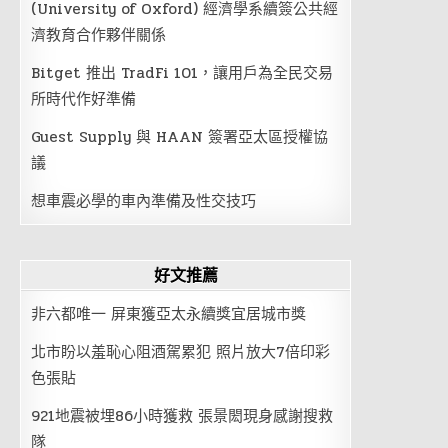
(University of Oxford) 經濟學系續簽公共經
濟教育合作夥伴關係
Bitget 推出 TradFi 101，讓用戶為全民交易
所時代作好準備
Guest Supply 與 HAAN 簽署亞太區授權協
議
想車震必學的車內準備及性交技巧
好文推薦
非六都唯一 屏東獲亞太永續獎宜居城市獎
北市盼以羞恥心阻酒駕累犯 照片放大7倍印彩
色張貼
921地震被埋86小時獲救 張景閎現身感謝搜救
隊