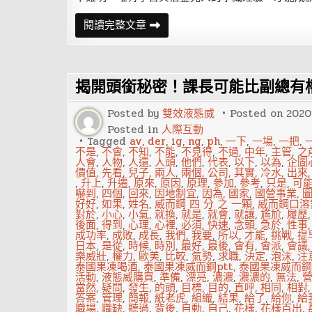
面
閱讀完整文章
相
解
讀
先
要
揭開頭銜秘密！課長可能比副總有
三
停
相
Posted by
雙效液態威
Posted on
2020
稱，
五
Posted in
人際互動
官
Tagged
av
,
der
,
ig
,
ng
,
ph
,
一下
,
一場
,
一把
,
六
不是
,
不會
,
不知
,
不能
,
不見得
,
不過
,
中年
,
主管
,
之
府
人會
,
人物
,
人還
,
人頭
,
他們
,
代表
,
以下
,
以為
,
企圖
相
價值
,
先看
,
兒子
,
兩人
,
兩個
,
公司
,
其實
,
冷水
,
出來
成
,
升上
,
升遷
,
原來
,
原因
,
原理
,
參加
,
參考
,
只是
,
可
嚇到
,
四個
,
回來
,
因地制宜
,
因為
,
國家
,
國營事業
,
好好
,
如果
,
姓名
,
威而鋼 四 分 之 一顆
,
威而鋼口溶
對於
,
小心
,
小氣
,
就換
,
就是
,
就會
,
就讓
,
尷尬
,
履歷
後面
,
得到
,
心理
,
心裡
,
必須
,
快速
,
念頭
,
急於
,
性事
成功率
,
成敗
,
成長
,
我們
,
我要
,
所以
,
才能
,
挑戰
,
提
日本
,
是從
,
時候
,
時別
,
最好
,
最後
,
會有
,
會派
,
會議
樂威壯
,
權力
,
歐美
,
比較
,
氣勢
,
求職
,
決定
,
泡沫
,
注
泰國果凍喝酒
,
泰國果凍威而鋼ptt
,
泰國果凍威而鋼
活動
,
液態威購買
,
準備
,
漂亮
,
濃濃
,
濃濃的
,
無法
,
當然
,
疑問
,
發生
,
的頭
,
目標
,
目的
,
直呼
,
相同
,
相對
答案
,
管理
,
簡報
,
紙老虎
,
組織
,
結果
,
給了
,
給你
,
給
職場
,
職缺
,
聽過
,
背後
,
自動
,
自己
,
花樣
,
花樣百出
,