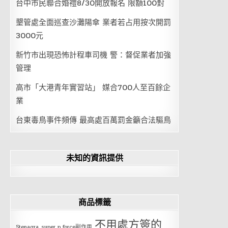
台中市民聯合婚禮8/30開放報名 限額100對
墾管處全面巡查沙灘陽傘 業者若占用按次開罰
3000元
新竹市出現恐怖計程車司機 警：督促業者加強
管理
高市「大港青年實習站」 媒合700人至百餘企
業
台東毒鳥事件頻傳 最高處百萬罰金籲合法驅鳥
未知的資訊提供
商品標籤
不用處方簽的
Stenagra
super p force副作用