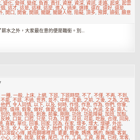
究
,
變化
,
變得
,
變成
,
負責
,
責任
,
資歷
,
資深
,
資訊
,
走路
,
起來
,
起雲
這個
,
這才
,
這是
,
這樣
,
這麼
,
進入
,
過來
,
選擇
,
還在
,
還好
,
還是
,
外
,
開口
,
開會
,
開頭
,
關鍵
,
關鍵人物
,
阻礙
,
頂多
,
預算
,
頭銜
,
願意
了薪水之外，大家最在意的便是職銜。別…
7
,
一種
,
一般
,
上床
,
上網
,
下班
,
下班時間
,
不了
,
不僅
,
不再
,
不到
,
,
不能
,
不該
,
不過
,
世界
,
並不
,
中有
,
主動
,
之前
,
之後
,
之為
,
之間
,
,
他們
,
令人同情
,
以下
,
以及
,
何時
,
作怪
,
作息
,
作為
,
你們
,
你會
,
個性
,
值得
,
假象
,
做好
,
做愛
,
偷偷
,
偽裝
,
內心
,
內涵
,
全身
,
兩人
,
,
別的
,
刪除
,
制造
,
刺激
,
前輩
,
剛剛
,
功效
,
功能障礙
,
加班
,
加點
,
,
反映
,
口氣
,
口腔
,
只是
,
只為
,
只要
,
可惡
,
可能
,
吃飯
,
合理
,
同房
,
題
,
喜歡
,
單位
,
回事
,
回家
,
因為
,
在家
,
增多
,
增大
,
增硬
,
外出
,
妻生活
,
女人
,
女人愛
,
女子
,
她們
,
好壞
,
如何
,
如果
,
妻子
,
威而
,
鋼口溶錠心得
,
威而鋼哪裡買
,
婆婆
,
婚後
,
媽媽
,
媽的
,
嫵媚
,
客氣
,
,
小心
,
少數
,
就是
,
就會
,
尾巴
,
工作
,
工具
,
工資
,
差異
,
已經
,
常客
,