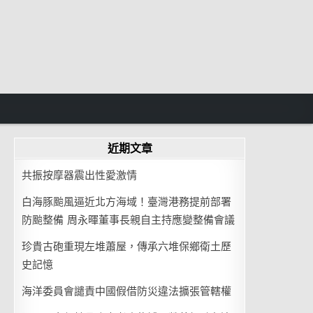
近期文章
共振按摩器震出性愛激情
白海豚颱風逼近北方海域！臺灣港務提前部署
防颱整備 周永暉董事長親自主持應變整備會議
珍貴古砲重現左堆蕭屋，傳承六堆保鄉衛土歷
史記憶
海洋委員會譴責中國假借防災違法擴張管轄權