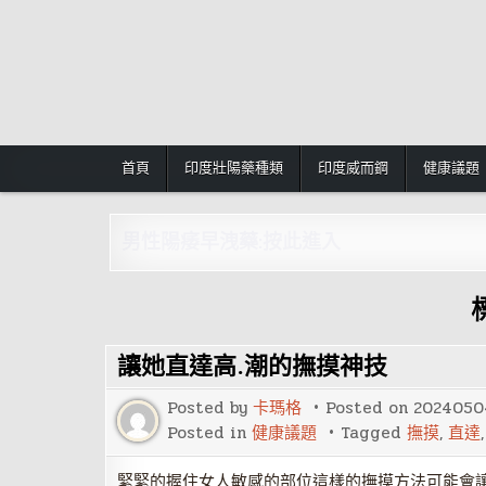
Skip
to
content
首頁
印度壯陽藥種類
印度威而鋼
健康議題
男性陽痿早洩藥:按此進入
讓她直達高.潮的撫摸神技
Posted by
卡瑪格
Posted on
2024050
Posted in
健康議題
Tagged
撫摸
,
直達
緊緊的握住女人敏感的部位這樣的撫摸方法可能會