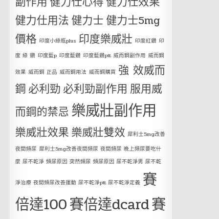
副作用
健力仕心得
健力仕效果
健力仕用法
健力士
健力士5mg
價格
印度樂威壯
印度小綠瓶plus
印度紅鑽
印
度 綠 鑽
印度藍p
印度藍鑽
印度藍鑽ptt
威而鋼副作用
威而鋼
強 效威而
效果
威而鋼 正品
威而鋼用法
威而鋼購買
鋼
必利勁
必利勁副作用
服用威
樂威壯副作用
而鋼的禁忌
樂威壯效果
樂威壯雙效
犀利士5mg改善
夜間頻尿
犀利士5mg改善夜間頻尿 夜間頻尿 晚上頻尿要吃什
麼 尿不乾淨 頻尿原因 突然頻尿 頻尿原因 尿不乾淨男 尿不乾
賽
淨治療 夜間頻尿改善運動 尿不乾淨ptt 尿不乾淨定義
倍達100
賽倍達dcard
賽