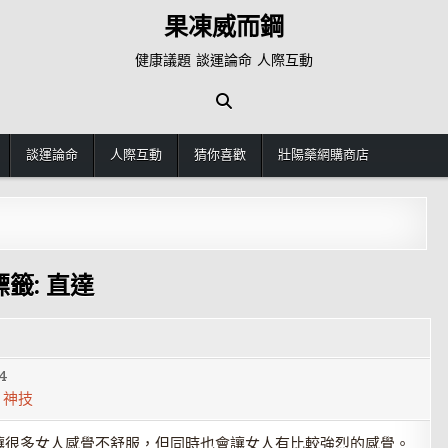
果凍威而鋼
健康議題 談運論命 人際互動
談運論命
人際互動
猜你喜歡
壯陽藥網購商店
標籤:
直達
4
,
神技
讓很多女人感覺不舒服，但同時也會讓女人有比較強烈的感覺。