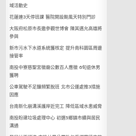
域活動史
花蓮連3天停班課 醫院開設颱風天特別門診
大阪府松原市長邀參觀世博會 陳其邁允高雄將
參與
新市污水下水道系統獲核定 提升南科園區周邊
接管率
南投中寮慈聖宮徵廟公數百人應徵 6旬退休男
獲聘
公車駕駛不足釀頻繁脫班 北市公運處推3措施
因應
台南新化崩溝溪護岸近完工 降低區域水患威脅
南投盼建垃圾處理中心 初選5鄉鎮市續與居民
溝通