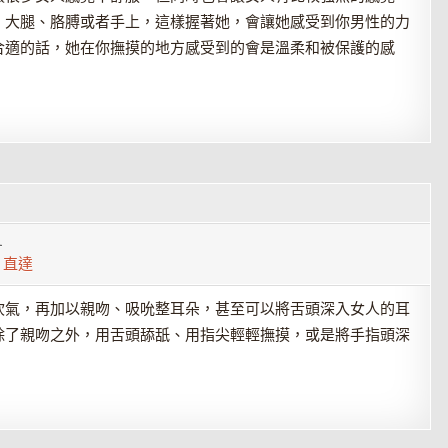
、大腿、胳膊或者手上，這樣握著她，會讓她感受到你男性的力
合適的話，她在你撫摸的地方感受到的會是溫柔和被保護的感
1
,
直達
吹氣，再加以親吻、吸吮整耳朵，甚至可以將舌頭深入女人的耳
除了親吻之外，用舌頭舔舐、用指尖輕輕撫摸，或是將手指頭深