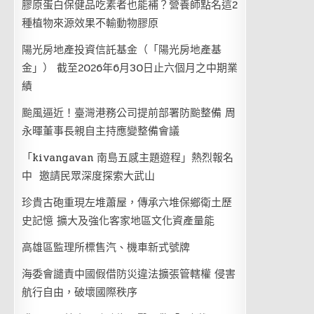
膠原蛋白保健品吃素者也能補？營養師點名這2
種植物來源效果不輸動物膠原
陽光房地產投資信託基金（「陽光房地產基
金」） 截至2026年6月30日止六個月之中期業
績
颱風逼近！臺灣港務公司提前部署防颱整備 周
永暉董事長親自主持應變整備會議
「kivangavan 南島五感主題遊程」熱烈報名
中 邀請民眾深度探索大武山
珍貴古砲重現左堆蕭屋，傳承六堆保鄉衛土歷
史記憶 擴大及強化客家地區文化資產量能
高雄區監理所標售汽、機車新式號牌
海委會譴責中國假借防災違法擴張管轄權 侵害
航行自由，破壞國際秩序