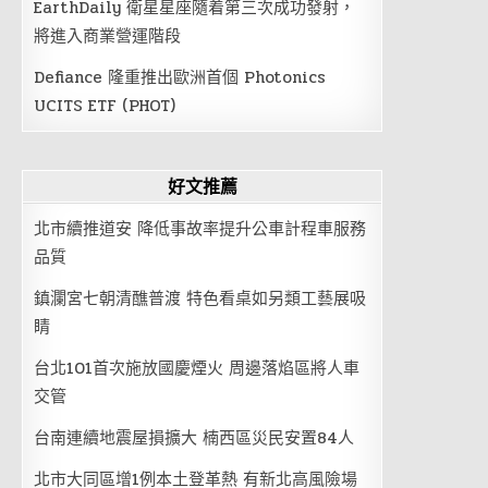
EarthDaily 衛星星座隨着第三次成功發射，
將進入商業營運階段
Defiance 隆重推出歐洲首個 Photonics
UCITS ETF (PHOT)
好文推薦
北市續推道安 降低事故率提升公車計程車服務
品質
鎮瀾宮七朝清醮普渡 特色看桌如另類工藝展吸
睛
台北101首次施放國慶煙火 周邊落焰區將人車
交管
台南連續地震屋損擴大 楠西區災民安置84人
北市大同區增1例本土登革熱 有新北高風險場