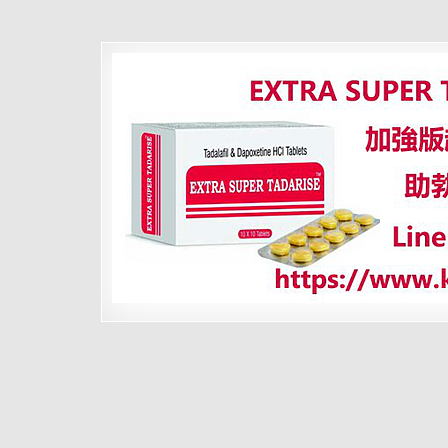
推
動
男
人
直
達
高
潮