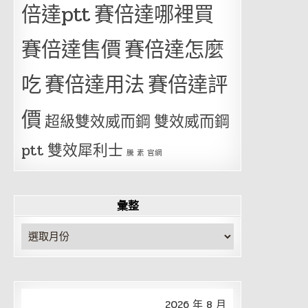
倍達ptt
賽倍達哪裡買
賽倍達售價
賽倍達怎麼
吃
賽倍達用法
賽倍達評
價
超級雙效威而鋼
雙效威而鋼
ptt
雙效犀利士
騰 素 官網
彙整
彙
整
2026 年 8 月