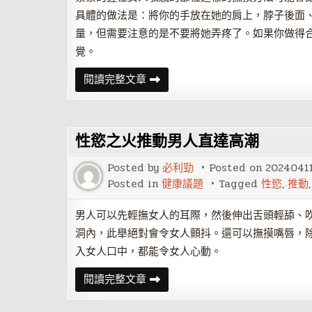
具體的做法是：將你的手放在她的肩上，脖子後面
量，但需要注意的是不要將她弄疼了。如果你做得
覺。
讓
閱讀完整文章
她
直
達
高.
潮
性慾之火推動男人直達高潮
的
撫
摸
Posted by
必利勁
Posted on
2024041
神
技
Posted in
健康議題
Tagged
性慾
,
推動
男人可以先輕撫女人的耳際，然後伸出舌頭輕舔、
洞內，此舉絕對會令女人顫抖。還可以撫摸嘴唇，
入女人口中，都能令女人心動。
性
閱讀完整文章
慾
之
火