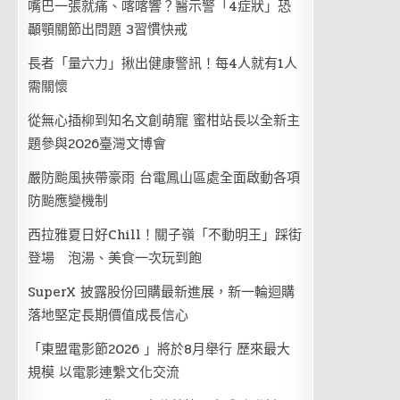
嘴巴一張就痛、喀喀響？醫示警「4症狀」恐
顳顎關節出問題 3習慣快戒
長者「量六力」揪出健康警訊！每4人就有1人
需關懷
從無心插柳到知名文創萌寵 蜜柑站長以全新主
題參與2026臺灣文博會
嚴防颱風挾帶豪雨 台電鳳山區處全面啟動各項
防颱應變機制
西拉雅夏日好Chill！關子嶺「不動明王」踩街
登場 泡湯、美食一次玩到飽
SuperX 披露股份回購最新進展，新一輪迴購
落地堅定長期價值成長信心
「東盟電影節2026 」將於8月舉行 歷來最大
規模 以電影連繫文化交流