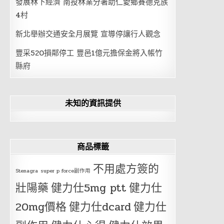
發展林下經濟 南投林業分署助仁愛鄉賽德克族
4村
新北舉辦交通安全月展覽 宣導停讓行人觀念
豐采520損鄰停工 豐邑1億元擔保金將入帳竹
縣府
未知的資訊提供
商品標籤
不用處方簽的
Stenagra
super p force副作用
壯陽藥
健力仕5mg ptt
健力仕
20mg價格
健力仕dcard
健力仕