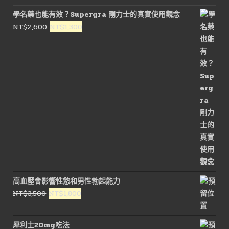
價
價
學名藥也能有效？Supergra 剛力士的真實使用觀念
格：
格：
原
目
NT$
2,600
NT$
1,300
NT$1,200。
NT$500。
始
前
價
價
格：
格：
NT$2,600。
NT$1,300。
高血壓會影響性慾和男性勃起能力
原
目
NT$
3,500
NT$
1,800
始
前
價
價
犀利士20mg吃法