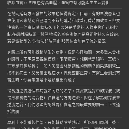
收縮血管)，如果患有高血壓，血管中有可能產生生理變化
在幫助延時方面發揮的效果也值得肯定，目前，有的早洩患者也
會使用它來幫助自己達到不錯的延時和改善行房時間效果。但要
注意的一件事時,訓練持久用的最好是手動的,因為由你自己的控
制,在想射精時馬上暫停,這樣的漸進訓練才是真正對持久有效的,
若是電動型的,你無法即時停止,那恐怕會加速早洩的情況
身體上所有可能找錯醫生的病例，像是心悸胸悶，大多數人會找
心臟科；不明原因視線模糊、眼睛疲勞，想到就是眼科；耳鳴、
耳塞是耳鼻喉科；一般人怎麼會想是頸椎的問題？如果遇到醫生
找不到病因，又反覆出現症狀，做檢查都正常，有醫生看到沒有
醫生時，你要考慮是不是頸椎出問題了
胃食道逆流這個疾病就如同它的名字，其實就是胃中的胃液（或
胃液和食物的混合物）往食道的方向逆流。但在了解為何胃液會
逆流之前，我們必須先認識胃和食道之間最重要的關卡：下食道
括約肌。
犀利士不能激起性慾，只能輔助陰莖勃起，所以服用犀利士後，