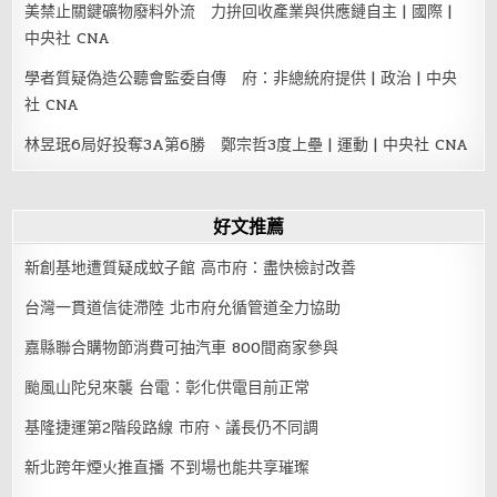
美禁止關鍵礦物廢料外流 力拚回收產業與供應鏈自主 | 國際 |
中央社 CNA
學者質疑偽造公聽會監委自傳 府：非總統府提供 | 政治 | 中央
社 CNA
林昱珉6局好投奪3A第6勝 鄭宗哲3度上壘 | 運動 | 中央社 CNA
好文推薦
新創基地遭質疑成蚊子館 高市府：盡快檢討改善
台灣一貫道信徒滯陸 北市府允循管道全力協助
嘉縣聯合購物節消費可抽汽車 800間商家參與
颱風山陀兒來襲 台電：彰化供電目前正常
基隆捷運第2階段路線 市府、議長仍不同調
新北跨年煙火推直播 不到場也能共享璀璨