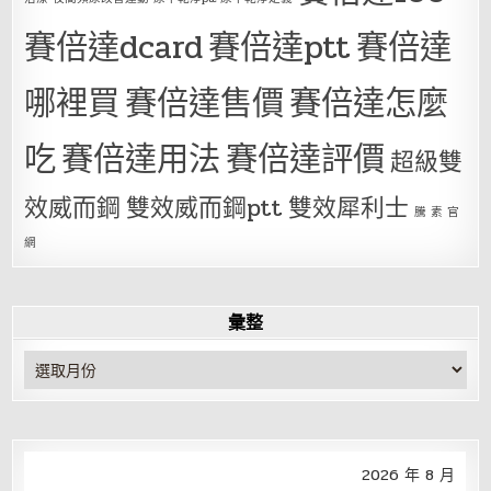
賽倍達dcard
賽倍達ptt
賽倍達
哪裡買
賽倍達售價
賽倍達怎麼
吃
賽倍達用法
賽倍達評價
超級雙
效威而鋼
雙效威而鋼ptt
雙效犀利士
騰 素 官
網
彙整
彙
整
2026 年 8 月