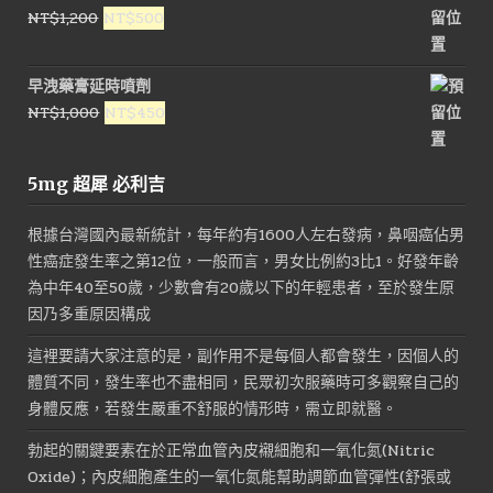
格：
格：
原
目
NT$
1,200
NT$
500
NT$3,500。
NT$1,800。
始
前
價
價
早洩藥膏延時噴劑
格：
格：
原
目
NT$
1,000
NT$
450
NT$1,200。
NT$500。
始
前
價
價
5mg 超犀 必利吉
格：
格：
NT$1,000。
NT$450。
根據台灣國內最新統計，每年約有1600人左右發病，鼻咽癌佔男
性癌症發生率之第12位，一般而言，男女比例約3比1。好發年齡
為中年40至50歲，少數會有20歲以下的年輕患者，至於發生原
因乃多重原因構成
這裡要請大家注意的是，副作用不是每個人都會發生，因個人的
體質不同，發生率也不盡相同，民眾初次服藥時可多觀察自己的
身體反應，若發生嚴重不舒服的情形時，需立即就醫。
勃起的關鍵要素在於正常血管內皮襯細胞和一氧化氮(Nitric
Oxide)；內皮細胞產生的一氧化氮能幫助調節血管彈性(舒張或