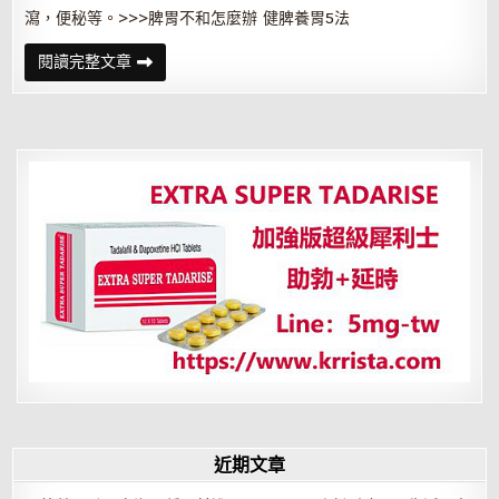
瀉，便秘等。>>>脾胃不和怎麼辦 健脾養胃5法
健
閱讀完整文章
脾
益
肝
水
果
近期文章