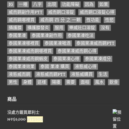
IG
一種
八字
出現
功能障礙
因為
如果
威而鋼副作用PTT
威而鋼口溶錠
威而鋼口溶錠心得
威而鋼哪裡買
威而鋼 四 分 之 一顆
性功能
性慾
攝護腺
攝護腺發炎
服用
樂威壯口溶錠
沒有
泰國果凍
泰國果凍副作用
泰國果凍吃法
泰國果凍哪裡買
泰國果凍喝酒
泰國果凍威而鋼PTT
泰國果凍威而鋼哪裡買
泰國果凍威而鋼心得
泰國果凍威而鋼蝦皮
泰國果凍心得
泰國果凍成分
泰國果凍效果
泰國 果凍 購買
液態威心得
液態威而鋼
液態威而鋼PTT
液態威購買
生活
男性
身體
這樣
陽痿
需要
面相
風水
飲食
商品
沒處方籤買犀利士
原
目
NT$
1,200
NT$
500
始
前