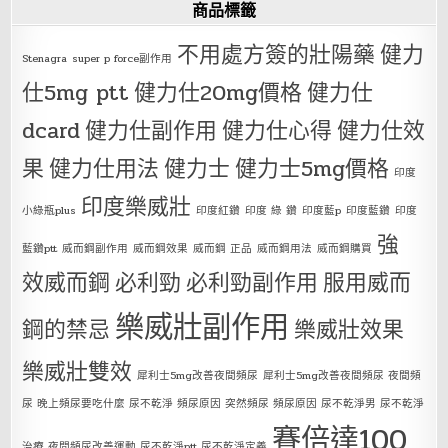
商品標籤
不用處方簽的壯陽藥
健力
Stenagra
super p force副作用
仕5mg ptt
健力仕20mg價格
健力仕
dcard
健力仕副作用
健力仕心得
健力仕效
果
健力仕用法
健力士
健力士5mg價格
印度
印度樂威壯
小綠瓶plus
印度紅鑽
印度 綠 鑽
印度藍p
印度藍鑽
印度
強
藍鑽ptt
威而鋼副作用
威而鋼效果
威而鋼 正品
威而鋼用法
威而鋼購買
效威而鋼
必利勁
必利勁副作用
服用威而
樂威壯副作用
鋼的禁忌
樂威壯效果
樂威壯雙效
犀利士5mg改善夜間頻尿
犀利士5mg改善夜間頻尿 夜間頻
尿 晚上頻尿要吃什麼 尿不乾淨 頻尿原因 突然頻尿 頻尿原因 尿不乾淨男 尿不乾淨
賽倍達100
治療 夜間頻尿改善運動 尿不乾淨ptt 尿不乾淨定義