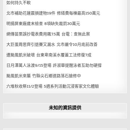
如何持久不軟
北市補助花蓮震損建物19件 修繕費每棟最高150萬元
明揚屏東廠歲末檢查 8項缺失裁罰30萬元
網傳苗栗誤抄電表費用飆7.5萬 台電：查無此案
大巨蛋周思齊引退賽又漏水 北市嚴令10月底前改善
遭颱風凱米破壞 台東卑南溪水覆蓋工法修復7成
日月潭萬人泳渡9/15登場 許淑華提醒泳者互助勿硬撐
颱風凱米來襲 竹縣尖石鄉道路落石搶修中
六堆秋收祭11/2登場 5週系列活動沉浸客家文化體驗
未知的資訊提供