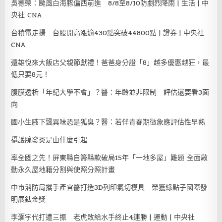
吳德榮：颱風白海豚偏西前進 8/8至8/10防劇烈降雨 | 生活 | 中
央社 CNA
台積電走揚 台股開高漲逾430點突破44800點 | 證券 | 中央社
CNA
遠雄悅來大飯店父親節獻禮！爸爸身分證「8」越多優惠越狂，最
低只要8元！
腹膜透析「年紀大學不會」？醫：年齡並非限制 評估還要看3面
向
國小生腋下飄異味恐是狐臭？醫：若伴青春期徵象應評估性早熟
攝護腺發炎是由什麼引起
率全國之先！屏東縣自籌縣款破局15年「一地多屋」難題 全面啟
動永久屋地籍分割與使照分照計畫
中市消防局攜手產官醫打造3D列印氣切模具 榮獲綠點子國際發
明展鈦金獎
李灝宇代打遭三振 老虎敗給水手終止4連勝 | 運動 | 中央社