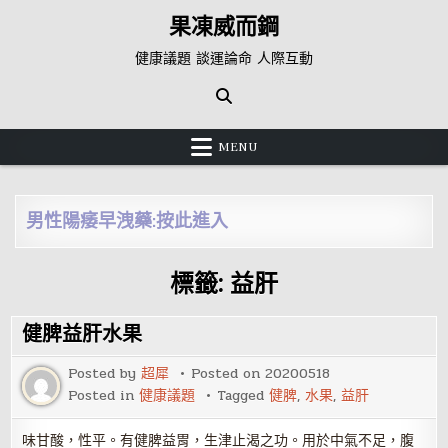
Skip
果凍威而鋼
to
content
健康議題 談運論命 人際互動
MENU
男性陽痿早洩藥:按此進入
標籤:
益肝
健脾益肝水果
Posted by
超犀
Posted on
20200518
Posted in
健康議題
Tagged
健脾
,
水果
,
益肝
味甘酸，性平。有健脾益胃，生津止渴之功。用於中氣不足，腹