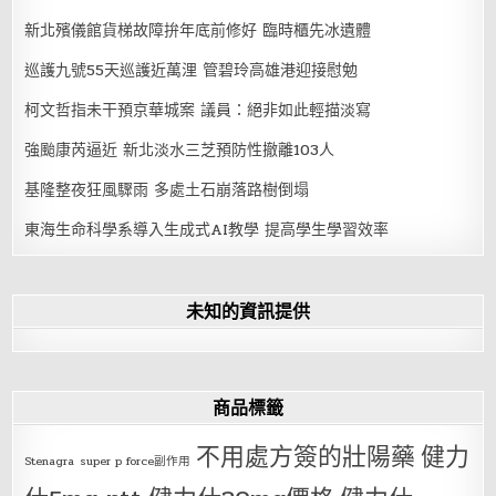
新北殯儀館貨梯故障拚年底前修好 臨時櫃先冰遺體
巡護九號55天巡護近萬浬 管碧玲高雄港迎接慰勉
柯文哲指未干預京華城案 議員：絕非如此輕描淡寫
強颱康芮逼近 新北淡水三芝預防性撤離103人
基隆整夜狂風驟雨 多處土石崩落路樹倒塌
東海生命科學系導入生成式AI教學 提高學生學習效率
未知的資訊提供
商品標籤
不用處方簽的壯陽藥
健力
Stenagra
super p force副作用