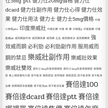
仕5mg ptt
健力仕20mg價格
健力仕
dcard
健力仕副作用
健力仕心得
健力仕效
果
健力仕用法
健力士
健力士5mg價格
印度
印度樂威壯
小綠瓶plus
印度紅鑽
印度 綠 鑽
印度藍p
印度藍鑽
印度
強
藍鑽ptt
威而鋼副作用
威而鋼效果
威而鋼 正品
威而鋼用法
威而鋼購買
效威而鋼
必利勁
必利勁副作用
服用威而
樂威壯副作用
鋼的禁忌
樂威壯效果
樂威壯雙效
犀利士5mg改善夜間頻尿
犀利士5mg改善夜間頻尿 夜間頻
尿 晚上頻尿要吃什麼 尿不乾淨 頻尿原因 突然頻尿 頻尿原因 尿不乾淨男 尿不乾淨
賽倍達100
治療 夜間頻尿改善運動 尿不乾淨ptt 尿不乾淨定義
賽倍達dcard
賽倍達ptt
賽倍達