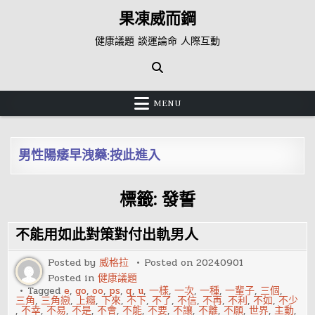
Skip
果凍威而鋼
to
content
健康議題 談運論命 人際互動
MENU
男性陽痿早洩藥:按此進入
標籤:
發誓
不能用如此對策對付出軌男人
Posted by
威格拉
Posted on
20240901
Posted in
健康議題
Tagged
e
,
go
,
oo
,
ps
,
q
,
u
,
一樣
,
一次
,
一種
,
一輩子
,
三個
,
三角
,
三角戀
,
上癮
,
下來
,
不下
,
不了
,
不信
,
不再
,
不利
,
不如
,
不少
,
不幸
,
不易
,
不是
,
不會
,
不能
,
不要
,
不讓
,
不離
,
不願
,
世界
,
主動
,