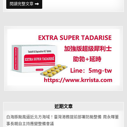
小
閱讀完整文章
Ｓ
酒
後
吐
真
話！
自
爆
曾
發
誓
不
嫁
愛
喝
酒
的
男
人
近期文章
白海豚颱風逼近北方海域！臺灣港務提前部署防颱整備 周永暉董
事長親自主持應變整備會議