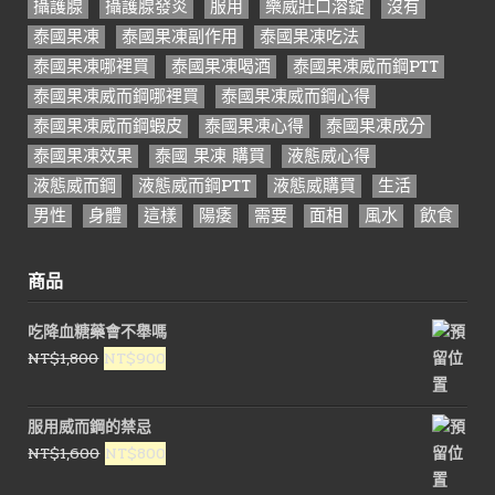
攝護腺
攝護腺發炎
服用
樂威壯口溶錠
沒有
泰國果凍
泰國果凍副作用
泰國果凍吃法
泰國果凍哪裡買
泰國果凍喝酒
泰國果凍威而鋼PTT
泰國果凍威而鋼哪裡買
泰國果凍威而鋼心得
泰國果凍威而鋼蝦皮
泰國果凍心得
泰國果凍成分
泰國果凍效果
泰國 果凍 購買
液態威心得
液態威而鋼
液態威而鋼PTT
液態威購買
生活
男性
身體
這樣
陽痿
需要
面相
風水
飲食
商品
吃降血糖藥會不舉嗎
原
目
NT$
1,800
NT$
900
始
前
價
價
服用威而鋼的禁忌
格：
格：
原
目
NT$
1,600
NT$
800
NT$1,800。
NT$900。
始
前