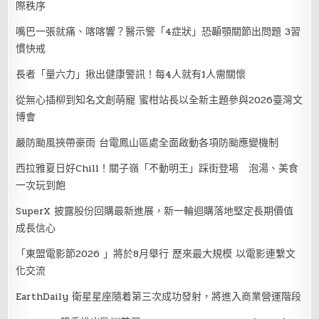
際秩序
嘴巴一張就痛、喀喀響？醫示警「4症狀」恐顳顎關節出問題 3習
慣快戒
長者「量六力」揪出健康警訊！每4人就有1人需關懷
從無心插柳到知名文創萌寵 蜜柑站長以全新主題參與2026臺灣文
博會
嚴防颱風挾帶豪雨 台電鳳山區處全面啟動各項防颱應變機制
西拉雅夏日好Chill！關子嶺「不動明王」踩街登場 泡湯、美食
一次玩到飽
SuperX 披露股份回購最新進展，新一輪迴購落地堅定長期價值
成長信心
「東盟電影節2026 」將於8月舉行 歷來最大規模 以電影連繫文
化交流
EarthDaily 衛星星座隨着第三次成功發射，將進入商業營運階段