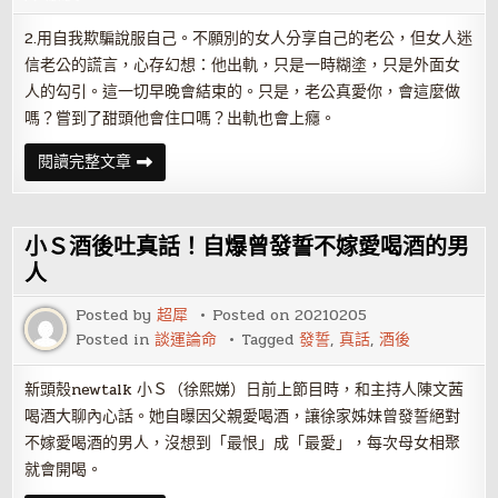
2.用自我欺騙說服自己。不願別的女人分享自己的老公，但女人迷
信老公的謊言，心存幻想：他出軌，只是一時糊塗，只是外面女
人的勾引。這一切早晚會結束的。只是，老公真愛你，會這麼做
嗎？嘗到了甜頭他會住口嗎？出軌也會上癮。
不
閱讀完整文章
能
用
如
此
對
小Ｓ酒後吐真話！自爆曾發誓不嫁愛喝酒的男
策
對
人
付
出
Posted by
超犀
Posted on
20210205
軌
男
Posted in
談運論命
Tagged
發誓
,
真話
,
酒後
人
新頭殼newtalk 小Ｓ（徐熙娣）日前上節目時，和主持人陳文茜
喝酒大聊內心話。她自曝因父親愛喝酒，讓徐家姊妹曾發誓絕對
不嫁愛喝酒的男人，沒想到「最恨」成「最愛」，每次母女相聚
就會開喝。