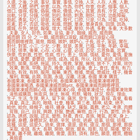
久還
,
之後
,
之道
,
事兒
,
事實
,
事情
,
交換
,
人天
,
人存
,
人應
,
人數
,
人間
,
人體
,
他們
,
他會
,
以為
,
作為
,
你們
,
你會
,
你老
,
個事
,
個人
,
借口
,
值得
,
假象
,
偽裝
,
傳染
,
價值
,
內心
,
其實
,
具有
,
冷宮
,
出現
,
出軌
,
分享
,
分鐘
,
分開
,
別的
,
制造
,
刺激
,
剛好
,
功效
,
功能障礙
,
勃起
,
勇氣
,
勾引
,
卻是
,
反應
,
取代
,
口腔
,
只是
,
只為
,
可能
,
吃掉
,
吃素
,
君子
,
否認
,
吸收
,
和諧
,
問題
,
單身
,
單身貴族
,
回頭
,
因為
,
圍城
,
在外
,
地獄
,
報復
,
增大
,
增硬
,
壓抑
,
外遇
,
多數
,
多重
,
大多數
,
夫妻
,
女人
,
好色
,
如果
,
妥協
,
妻子
,
姻緣
,
威而
,
威而鋼
,
威而鋼 四 分 之 一顆
,
威而鋼口溶錠
,
威而鋼口溶錠心得
,
威而鋼哪裡買
,
威脅
,
婚姻
,
嫉妒
,
嫉妒心
,
子長
,
孩子
,
家庭
,
實在
,
對付
,
對策
,
小三
,
少女
,
少數
,
就是
,
差異
,
已婚
,
平衡
,
年齡
,
幸福
,
引發
,
很準
,
後果
,
心存
,
心理
,
心靈
,
必須
,
忍受
,
忘恩負義
,
忠實
,
快樂
,
性刺激
,
性慾
,
性病
,
性行
,
患上
,
情婦
,
情結
,
愛你
,
愛情
,
愛撫
,
感情
,
憂鬱
,
憂鬱症
,
戀情
,
成為
,
成長
,
所以
,
找到
,
承認
,
抑制劑
,
抱怨
,
拋棄
,
拒絕
,
拖延
,
持久
,
挽救
,
掌握
,
擁抱
,
放不下
,
放棄
,
效仿
,
效果
,
數落
,
早晚
,
是否
,
晚會
,
最好
,
最後
,
會上
,
會住
,
會有
,
有力
,
有助
,
有效
,
有時
,
服用
,
服藥
,
東西
,
根據
,
樂威
,
樂威壯
,
樣子
,
機會
,
權利
,
欺騙
,
此類
,
氛圍
,
永遠
,
沒離
,
法讓
,
泰國 果凍 購買
,
泰國果凍
,
泰國果凍副作用
,
泰國果凍吃法
,
泰國果凍哪裡買
,
泰國果凍喝酒
,
泰國果凍威而鋼ptt
,
泰國果凍威而鋼哪裡買
,
泰國果凍威而鋼心得
,
泰國果凍心得
,
泰國果凍成分
,
泰國果凍效果
,
液態威購買
,
無底洞
,
無法
,
無視
,
煎熬
,
犧牲
,
狀況
,
現在
,
理由
,
生子
,
生活
,
生理
,
男人
,
留下來
,
痛苦
,
發生
,
發誓
,
直接
,
直覺
,
看看
,
真愛
,
真正
,
真的
,
眼睛
,
社會
,
種事
,
第三者
,
精神
,
結束
,
絕不
,
給他
,
給你
,
綠帽子
,
維持
,
纏身
,
缺乏
,
羅盤
,
義務
,
老公
,
考慮
,
肉體
,
背叛
,
自己
,
自我
,
興趣
,
舒服
,
艷遇
,
藥物
,
血汗
,
行為
,
要性
,
許多
,
認為
,
誘惑
,
說服
,
謊言
,
變態
,
財產
,
責任
,
貴族
,
賭氣
,
起來
,
身上
,
身邊
,
身體
,
身體狀況
,
軌道
,
辛苦
,
迷信
,
逃避
,
這事
,
這個
,
這樣
,
這種
,
這麼
,
這麼久
,
過來
,
選擇
,
還是
,
還有
,
還沒
,
那個
,
那裡
,
那麼
,
采取
,
金錢
,
長大
,
長期
,
開始
,
開放
,
關系
,
陰影
,
陰莖
,
陽痿
,
雙效
,
雙重
,
離不開
,
離婚
,
離開
,
需要
,
面對
,
須有
,
顏色
,
願意
,
體質
,
體驗
,
黃臉婆