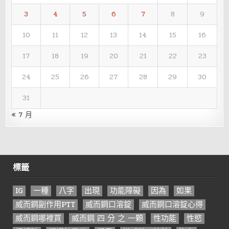
3
4
5
6
7
8
9
10
11
12
13
14
15
16
17
18
19
20
21
22
23
24
25
26
27
28
29
30
31
« 7 月
標籤
IG
一種
八字
出現
功能障礙
因為
如果
威而鋼副作用PTT
威而鋼口溶錠
威而鋼口溶錠心得
威而鋼哪裡買
威而鋼 四 分 之 一顆
性功能
性慾