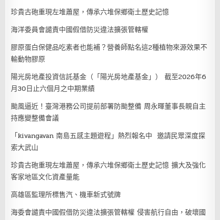
珍貴古砲重現左堆蕭屋，傳承六堆保鄉衛土歷史記憶
海洋委員會譴責中國假借防災違法擴張管轄權
膠原蛋白保健品吃素者也能補？營養師點名這2種植物來源效果不
輸動物膠原
陽光房地產投資信託基金（「陽光房地產基金」） 截至2026年6
月30日止六個月之中期業績
颱風逼近！臺灣港務公司提前部署防颱整備 周永暉董事長親自主
持應變整備會議
「kivangavan 南島五感主題遊程」熱烈報名中 邀請民眾深度探
索大武山
珍貴古砲重現左堆蕭屋，傳承六堆保鄉衛土歷史記憶 擴大及強化
客家地區文化資產量能
高雄區監理所標售汽、機車新式號牌
海委會譴責中國假借防災違法擴張管轄權 侵害航行自由，破壞國