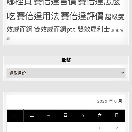
哪裡買
賽倍達售價
賽倍達怎麼
吃
賽倍達用法
賽倍達評價
超級雙
效威而鋼
雙效威而鋼ptt
雙效犀利士
騰 素 官
網
彙整
彙
整
2026 年 8 月
一
二
三
四
五
六
日
1
2