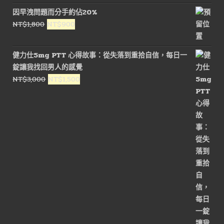
價
價
因早洩問題而分手約佔20%
格：
格：
原
目
NT$
1,800
NT$
900
NT$1,600。
NT$800。
始
前
價
價
健力仕5mg PTT 心得故事：從失落到重拾自信，每日一
格：
格：
錠讓我找回男人的感覺
NT$1,800。
NT$900。
原
目
NT$
3,000
NT$
1,500
始
前
價
價
格：
格：
NT$3,000。
NT$1,500。