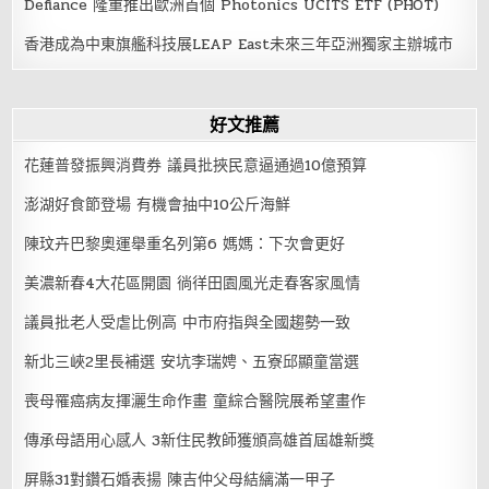
Defiance 隆重推出歐洲首個 Photonics UCITS ETF (PHOT)
香港成為中東旗艦科技展LEAP East未來三年亞洲獨家主辦城市
好文推薦
花蓮普發振興消費券 議員批挾民意逼通過10億預算
澎湖好食節登場 有機會抽中10公斤海鮮
陳玟卉巴黎奧運舉重名列第6 媽媽：下次會更好
美濃新春4大花區開園 徜徉田園風光走春客家風情
議員批老人受虐比例高 中市府指與全國趨勢一致
新北三峽2里長補選 安坑李瑞娉、五寮邱顯童當選
喪母罹癌病友揮灑生命作畫 童綜合醫院展希望畫作
傳承母語用心感人 3新住民教師獲頒高雄首屆雄新獎
屏縣31對鑽石婚表揚 陳吉仲父母結縭滿一甲子