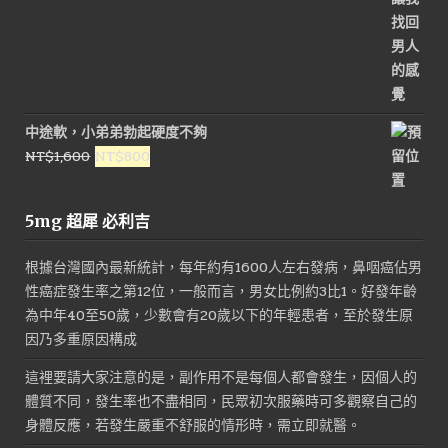
中途軟，小弟弟勃起硬度不夠
原
目
NT$
1,600
NT$
800
始
前
價
價
5mg 超犀 必利吉
格：
格：
NT$1,600。
NT$800。
根據台灣國內最新統計，每年約有1600人左右發病，鼻咽癌佔男
性癌症發生率之第12位，一般而言，男女比例約3比1。好發年齡
為中年40至50歲，少數會有20歲以下的年輕患者，至於發生原
因乃多重原因構成
這裡要請大家注意的是，副作用不是每個人都會發生，因個人的
體質不同，發生率也不盡相同，民眾初次服藥時可多觀察自己的
身體反應，若發生嚴重不舒服的情形時，需立即就醫。