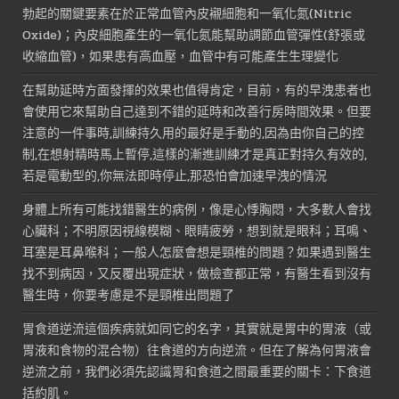
勃起的關鍵要素在於正常血管內皮襯細胞和一氧化氮(Nitric
Oxide)；內皮細胞產生的一氧化氮能幫助調節血管彈性(舒張或
收縮血管)，如果患有高血壓，血管中有可能產生生理變化
在幫助延時方面發揮的效果也值得肯定，目前，有的早洩患者也
會使用它來幫助自己達到不錯的延時和改善行房時間效果。但要
注意的一件事時,訓練持久用的最好是手動的,因為由你自己的控
制,在想射精時馬上暫停,這樣的漸進訓練才是真正對持久有效的,
若是電動型的,你無法即時停止,那恐怕會加速早洩的情況
身體上所有可能找錯醫生的病例，像是心悸胸悶，大多數人會找
心臟科；不明原因視線模糊、眼睛疲勞，想到就是眼科；耳鳴、
耳塞是耳鼻喉科；一般人怎麼會想是頸椎的問題？如果遇到醫生
找不到病因，又反覆出現症狀，做檢查都正常，有醫生看到沒有
醫生時，你要考慮是不是頸椎出問題了
胃食道逆流這個疾病就如同它的名字，其實就是胃中的胃液（或
胃液和食物的混合物）往食道的方向逆流。但在了解為何胃液會
逆流之前，我們必須先認識胃和食道之間最重要的關卡：下食道
括約肌。