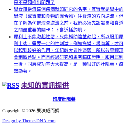
是不是頸椎出問題了
胃食道逆流這個疾病就如同它的名字，其實就是胃中的
胃液（或胃液和食物的混合物）往食道的方向逆流。但
在了解為何胃液會逆流之前，我們必須先認識胃和食道
之間最重要的關卡：下食道括約肌。
犀利士不能激起性慾，只能輔助陰莖勃起，所以服用犀
利士後，需要一定的性刺激，例如撫摸、親吻等，才可
以起到較好的作用，年紀較大者性慾弱，所以效果體現
會稍微差點。而且經過研究和患者臨床證明，服用犀利
士後，同房成功率大大提高，是一種很好的壯陽藥，療
效顯著。
未知的資訊提供
印度壯陽藥
Copyright © 2026 果凍威而鋼
Design by ThemesDNA.com