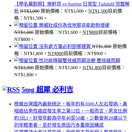
【學名藥對照】樂軒昂 vs Sunrise 日常型 Tadalafil 完整解
析
NT$
3,000
原始價格：NT$3,000。
NT$
1,500
目前價
格：NT$1,500。
樂威壯成份為伐地那非能助勃增硬
NT$
1,600
原始價格：NT$1,600。
NT$
800
目前價格：
NT$800。
沒有處方箋必利勁哪裡買
NT$
1,800
原始價
格：NT$1,800。
NT$
900
目前價格：NT$900。
性功能障礙雙效威而鋼治療 雙效威而鋼
NT$
3,000
原始價格：NT$3,000。
NT$
1,800
目前價格：
NT$1,800。
5mg 超犀 必利吉
根據台灣國內最新統計，每年約有1600人左右發病，鼻
咽癌佔男性癌症發生率之第12位，一般而言，男女比例
約3比1。好發年齡為中年40至50歲，少數會有20歲以下
的年輕患者，至於發生原因乃多重原因構成