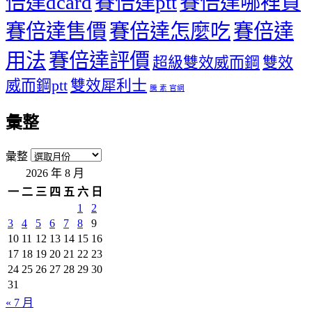
倍達dcard
賽倍達ptt
賽倍達哪裡買
賽倍達售價
賽倍達怎麼吃
賽倍達
用法
賽倍達評價
超級雙效威而鋼
雙效
威而鋼ptt
雙效犀利士
騰 素 官網
彙整
彙整
2026 年 8 月
一
二
三
四
五
六
日
1
2
3
4
5
6
7
8
9
10
11
12
13
14
15
16
17
18
19
20
21
22
23
24
25
26
27
28
29
30
31
« 7 月