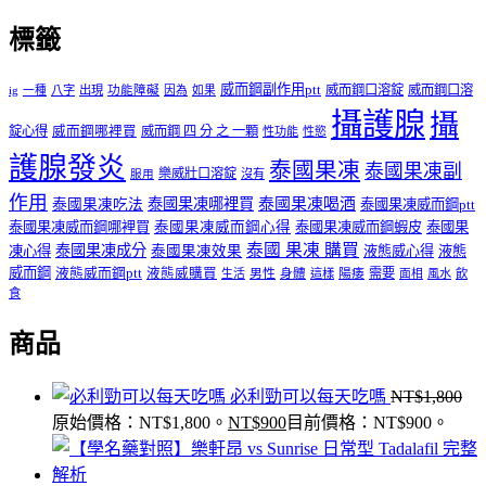
標籤
威而鋼副作用ptt
威而鋼口溶錠
威而鋼口溶
ig
一種
八字
出現
功能障礙
因為
如果
攝護腺
攝
錠心得
威而鋼哪裡買
威而鋼 四 分 之 一顆
性功能
性慾
護腺發炎
泰國果凍
泰國果凍副
樂威壯口溶錠
沒有
服用
作用
泰國果凍哪裡買
泰國果凍喝酒
泰國果凍吃法
泰國果凍威而鋼ptt
泰國果凍威而鋼哪裡買
泰國果凍威而鋼心得
泰國果凍威而鋼蝦皮
泰國果
泰國 果凍 購買
泰國果凍成分
凍心得
泰國果凍效果
液態威心得
液態
威而鋼
液態威而鋼ptt
液態威購買
男性
陽痿
需要
生活
身體
這樣
面相
風水
飲
食
商品
必利勁可以每天吃嗎
NT$
1,800
原始價格：NT$1,800。
NT$
900
目前價格：NT$900。