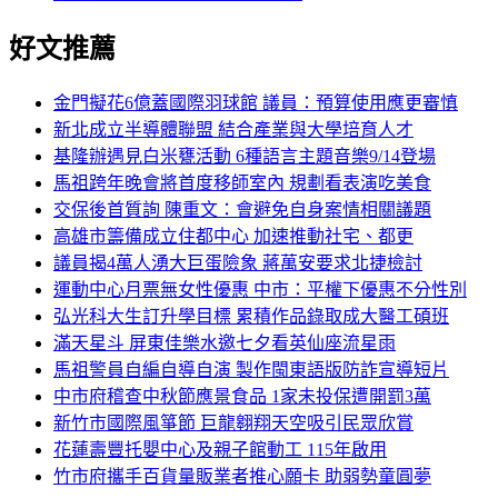
好文推薦
金門擬花6億蓋國際羽球館 議員：預算使用應更審慎
新北成立半導體聯盟 結合產業與大學培育人才
基隆辦遇見白米甕活動 6種語言主題音樂9/14登場
馬祖跨年晚會將首度移師室內 規劃看表演吃美食
交保後首質詢 陳重文：會避免自身案情相關議題
高雄市籌備成立住都中心 加速推動社宅、都更
議員揭4萬人湧大巨蛋險象 蔣萬安要求北捷檢討
運動中心月票無女性優惠 中市：平權下優惠不分性別
弘光科大生訂升學目標 累積作品錄取成大醫工碩班
滿天星斗 屏東佳樂水邀七夕看英仙座流星雨
馬祖警員自編自導自演 製作閩東語版防詐宣導短片
中市府稽查中秋節應景食品 1家未投保遭開罰3萬
新竹市國際風箏節 巨龍翱翔天空吸引民眾欣賞
花蓮壽豐托嬰中心及親子館動工 115年啟用
竹市府攜手百貨量販業者推心願卡 助弱勢童圓夢