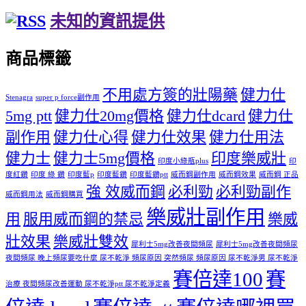
未知的資訊提供
商品標籤
不用處方簽的壯陽藥
健力仕
Stenagra
super p force副作用
5mg ptt
健力仕20mg價格
健力仕dcard
健力仕
副作用
健力仕心得
健力仕效果
健力仕用法
健力士
健力士5mg價格
印度樂威壯
印度小綠瓶plus
印
度紅鑽
印度 綠 鑽
印度藍p
印度藍鑽
印度藍鑽ptt
威而鋼副作用
威而鋼效果
威而鋼 正品
強 效威而鋼
必利勁
必利勁副作
威而鋼用法
威而鋼購買
樂威壯副作用
用
服用威而鋼的禁忌
樂威
壯效果
樂威壯雙效
犀利士5mg改善夜間頻尿
犀利士5mg改善夜間頻尿
夜間頻尿 晚上頻尿要吃什麼 尿不乾淨 頻尿原因 突然頻尿 頻尿原因 尿不乾淨男 尿不乾淨
賽倍達100
賽
治療 夜間頻尿改善運動 尿不乾淨ptt 尿不乾淨定義