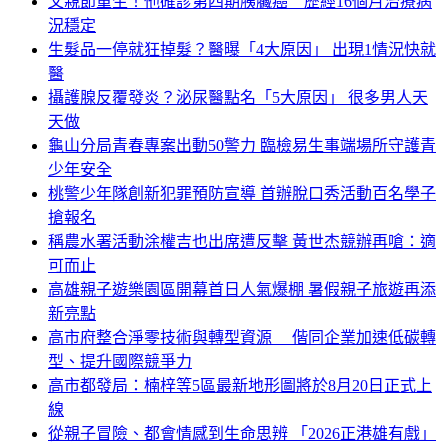
父親節重生！他確診第四期胰臟癌 歷經16個月治療病
況穩定
生髮品一停就狂掉髮？醫曝「4大原因」 出現1情況快就
醫
攝護腺反覆發炎？泌尿醫點名「5大原因」 很多男人天
天做
龜山分局青春專案出動50警力 臨檢易生事端場所守護青
少年安全
桃警少年隊創新犯罪預防宣導 首辦脫口秀活動百名學子
搶報名
稱農水署活動涂權吉也出席遭反擊 黃世杰競辦再嗆：適
可而止
高雄親子遊樂園區開幕首日人氣爆棚 暑假親子旅遊再添
新亮點
高市府整合淨零技術與轉型資源 偕同企業加速低碳轉
型、提升國際競爭力
高市都發局：楠梓等5區最新地形圖將於8月20日正式上
線
從親子冒險、都會情感到生命思辨 「2026正港雄有戲」