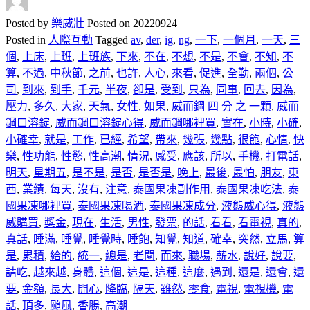
Posted by
樂威壯
Posted on
20220924
Posted in
人際互動
Tagged
av
,
der
,
ig
,
ng
,
一下
,
一個月
,
一天
,
三
個
,
上床
,
上班
,
上班族
,
下來
,
不在
,
不想
,
不是
,
不會
,
不知
,
不
算
,
不過
,
中秋節
,
之前
,
也許
,
人心
,
來看
,
促進
,
全勤
,
兩個
,
公
司
,
到來
,
到手
,
千元
,
半夜
,
卻是
,
受到
,
只為
,
同事
,
回去
,
因為
,
壓力
,
多久
,
大家
,
天氣
,
女性
,
如果
,
威而鋼 四 分 之 一顆
,
威而
鋼口溶錠
,
威而鋼口溶錠心得
,
威而鋼哪裡買
,
實在
,
小時
,
小確
,
小確幸
,
就是
,
工作
,
已經
,
希望
,
帶來
,
幾張
,
幾點
,
很飽
,
心情
,
快
樂
,
性功能
,
性慾
,
性高潮
,
情況
,
感受
,
應該
,
所以
,
手機
,
打電話
,
明天
,
星期五
,
是不是
,
是否
,
是否是
,
晚上
,
最後
,
最怕
,
朋友
,
東
西
,
業績
,
每天
,
沒有
,
注意
,
泰國果凍副作用
,
泰國果凍吃法
,
泰
國果凍哪裡買
,
泰國果凍喝酒
,
泰國果凍成分
,
液態威心得
,
液態
威購買
,
獎金
,
現在
,
生活
,
男性
,
發票
,
的話
,
看看
,
看電視
,
真的
,
真話
,
睡滿
,
睡覺
,
睡覺時
,
睡飽
,
知覺
,
知道
,
確幸
,
突然
,
立馬
,
算
是
,
累積
,
給的
,
統一
,
總是
,
老闆
,
而來
,
職場
,
薪水
,
說好
,
說要
,
請吃
,
越來越
,
身體
,
這個
,
這是
,
這種
,
這麼
,
遇到
,
還是
,
還會
,
還
要
,
金額
,
長大
,
開心
,
降臨
,
隔天
,
雖然
,
零食
,
電視
,
電視機
,
電
話
,
頂多
,
颱風
,
香腸
,
高潮