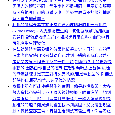
這裡要請大家注意的是，副作用不是每個人都會發生，
因個人的體質不同，發生率也不盡相同，民眾初次服藥
時可多觀察自己的身體反應，若發生嚴重不舒服的情形
時，需立即就醫。
勃起的關鍵要素在於正常血管內皮襯細胞和一氧化氮
(Nitric Oxide)；內皮細胞產生的一氧化氮能幫助調節血
管彈性(舒張或收縮血管)，如果患有高血壓，血管中有
可能產生生理變化
在幫助延時方面發揮的效果也值得肯定，目前，有的早
洩患者也會使用它來幫助自己達到不錯的延時和改善行
房時間效果。但要注意的一件事時,訓練持久用的最好是
手動的,因為由你自己的控制,在想射精時馬上暫停,這樣
的漸進訓練才是真正對持久有效的,若是電動型的,你無法
即時停止,那恐怕會加速早洩的情況
身體上所有可能找錯醫生的病例，像是心悸胸悶，大多
數人會找心臟科；不明原因視線模糊、眼睛疲勞，想到
就是眼科；耳鳴、耳塞是耳鼻喉科；一般人怎麼會想是
頸椎的問題？如果遇到醫生找不到病因，又反覆出現症
狀，做檢查都正常，有醫生看到沒有醫生時，你要考慮