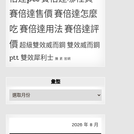
賽倍達售價
賽倍達怎麼
吃
賽倍達用法
賽倍達評
價
超級雙效威而鋼
雙效威而鋼
ptt
雙效犀利士
騰 素 官網
彙整
彙
整
2026 年 8 月