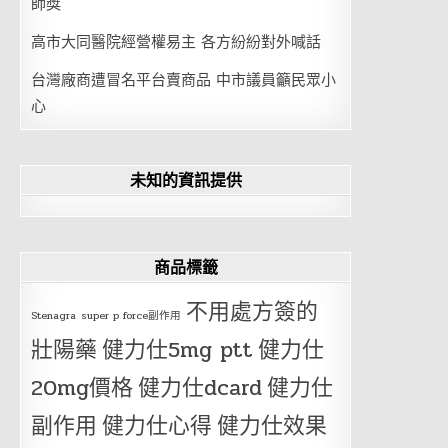
師獎
高市大同醫院經營權易主 各方紛紛對外喊話
台灣廠商遭冒名平台賣商品 中市議員籲民眾小
心
未知的資訊提供
商品標籤
不用處方簽的
Stenagra
super p force副作用
壯陽藥
健力仕5mg ptt
健力仕
20mg價格
健力仕dcard
健力仕
副作用
健力仕心得
健力仕效果