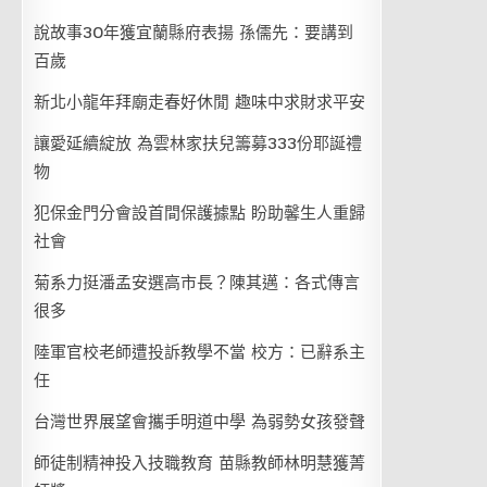
說故事30年獲宜蘭縣府表揚 孫儒先：要講到
百歲
新北小龍年拜廟走春好休閒 趣味中求財求平安
讓愛延續綻放 為雲林家扶兒籌募333份耶誕禮
物
犯保金門分會設首間保護據點 盼助馨生人重歸
社會
菊系力挺潘孟安選高市長？陳其邁：各式傳言
很多
陸軍官校老師遭投訴教學不當 校方：已辭系主
任
台灣世界展望會攜手明道中學 為弱勢女孩發聲
師徒制精神投入技職教育 苗縣教師林明慧獲菁