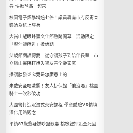
券 快揪爸媽一起來
校園電子煙暴增逾七倍！議員轟南市府反毒宣
導淪為紙上談兵
大崗山龍眼蜂蜜文化節熱鬧開幕 活動限定
「蜜汁鹽酥雞」掀話題
父親節閱讀傳愛 從守護孩子到陪伴長輩 市
立鳳山醫院打造失智友善全齡家庭
攝護腺發炎究竟是怎麼患上的
未戴安全帽遭攔！友人掛保證「他沒喝」桃園
騎士一吹秒破功
大園警打造沉浸式交安課程 學童體驗VR情境
深化用路觀念
平鎮87歲翁疑嫌吵狠殺妻 桃檢聲押追查死因