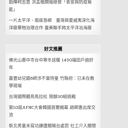
助陣柯志恩 洪孟楷開嗆綠營「食安與防疫無
能」
一片太平洋、兩座島嶼 臺灣與夏威夷深化海
洋廢棄物治理合作 臺美聯手跨太平洋治海廢
好文推薦
佛光山惠中寺台中寒冬送暖 1450福田戶過好
年
嘉豐幼兒園6師涉不當待童 竹縣府：已未在教
學現場
台灣國際觀鳥馬拉松 限額30組挑戰
第10屆AFHC大會韓國首爾揭幕 趙卿惠出席交
流
新北男童未寫功課遭關陽台處罰 社工介入關懷