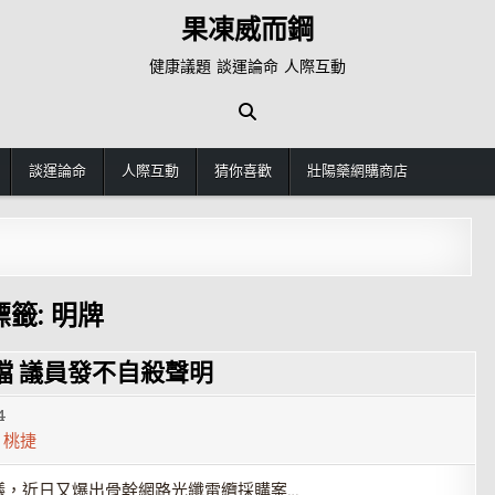
果凍威而鋼
健康議題 談運論命 人際互動
談運論命
人際互動
猜你喜歡
壯陽藥網購商店
標籤:
明牌
檔 議員發不自殺聲明
4
,
桃捷
議，近日又爆出骨幹網路光纖電纜採購案…