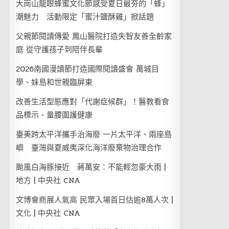
大崗山龍眼蜂蜜文化節感受夏日最夯的「蜂」
潮魅力 活動限定「蜜汁鹽酥雞」掀話題
父親節閱讀傳愛 鳳山醫院打造失智友善全齡家
庭 從守護孩子到陪伴長輩
2026南國漫讀節打造國際閱讀盛會 萬城目
學、妹島和世親臨屏東
改善生活型態應對「代謝症候群」！醫教看食
品標示、量腰圍護健康
臺美跨太平洋攜手治海廢 一片太平洋、兩座島
嶼 臺灣與夏威夷深化海洋廢棄物治理合作
颱風白海豚接近 蔣萬安：不能輕忽豪大雨 |
地方 | 中央社 CNA
文博會商展人氣高 民眾入場首日估逾8萬人次 |
文化 | 中央社 CNA