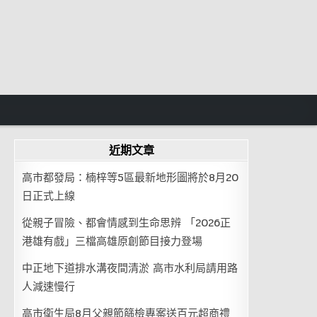
近期文章
高市都發局：楠梓等5區最新地形圖將於8月20
日正式上線
從親子冒險、都會情感到生命思辨 「2026正
港雄有戲」三檔高雄原創節目接力登場
中正地下道排水溝夜間清淤 高市水利局請用路
人減速慢行
高市衛生局8月父親節篩檢專案送百元超商禮