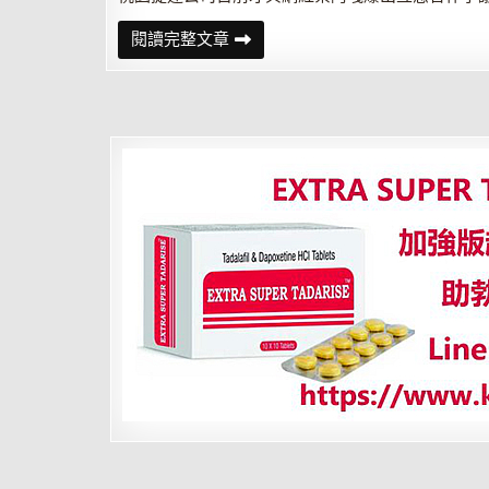
桃
閱讀完整文章
捷
採
購
疑
雲
加
碼
爆
「報
明
牌」
音
檔
議
員
發
不
自
殺
聲
明