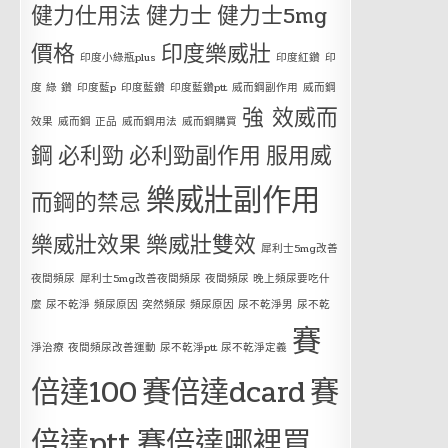
健力仕用法
健力士
健力士5mg
價格
印度樂威壯
印度小綠瓶plus
印度紅鑽
印
度 綠 鑽
印度藍p
印度藍鑽
印度藍鑽ptt
威而鋼副作用
威而鋼
強 效威而
效果
威而鋼 正品
威而鋼用法
威而鋼購買
鋼
必利勁
必利勁副作用
服用威
樂威壯副作用
而鋼的禁忌
樂威壯效果
樂威壯雙效
犀利士5mg改善
夜間頻尿
犀利士5mg改善夜間頻尿 夜間頻尿 晚上頻尿要吃什
麼 尿不乾淨 頻尿原因 突然頻尿 頻尿原因 尿不乾淨男 尿不乾
賽
淨治療 夜間頻尿改善運動 尿不乾淨ptt 尿不乾淨定義
倍達100
賽倍達dcard
賽
倍達ptt
賽倍達哪裡買