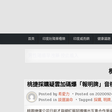
Skip
to
content
首頁
印度壯陽藥種類
印度威而鋼
健康議題
男性陽痿早洩藥:按此進入
桃捷採購疑雲加碼爆「報明牌」音
Posted by
希愛力
Posted on
2020092
Posted in
談運論命
Tagged
採購
,
明牌
桃園捷運公司日前才與網紅蔡阿嘎爆出互惠合作爭