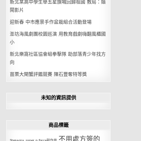
新北某高中學生舉五星旗喊回歸祖國 教局：嬉
鬧影片
迎新春 中市應景手作盆栽組合活動登場
澎坊海風劇團校園巡演 用教育戲劇嗨翻風櫃國
小
新北樂窩社區協會組拳擊隊 助部落青少年找方
向
苗栗大閘蟹評鑑競賽 陳石豐奪特等獎
未知的資訊提供
商品標籤
不用處方簽的
Stenagra
super p force副作用