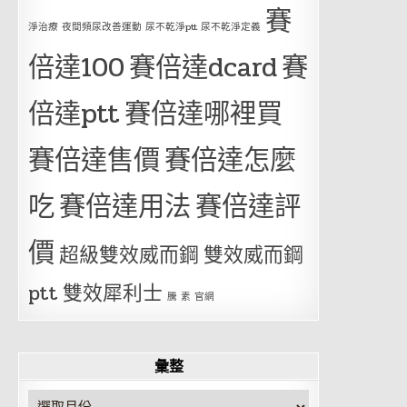
賽
淨治療 夜間頻尿改善運動 尿不乾淨ptt 尿不乾淨定義
倍達100
賽倍達dcard
賽
倍達ptt
賽倍達哪裡買
賽倍達售價
賽倍達怎麼
吃
賽倍達用法
賽倍達評
價
超級雙效威而鋼
雙效威而鋼
ptt
雙效犀利士
騰 素 官網
彙整
彙