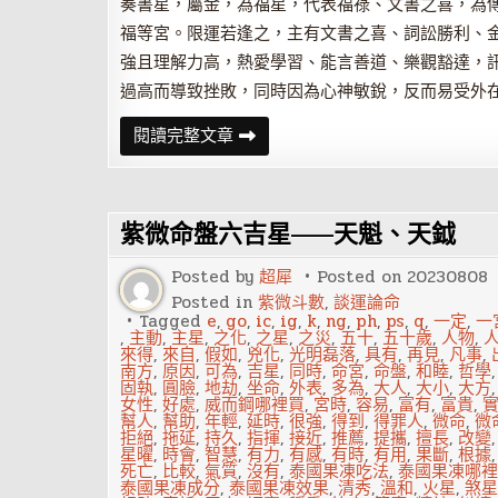
奏書星，屬金，為福星，代表福祿、文書之喜，為
福等宮。限運若逢之，主有文書之喜、詞訟勝利、
強且理解力高，熱愛學習、能言善道、樂觀豁達，
過高而導致挫敗，同時因為心神敏銳，反而易受外
紫
閱讀完整文章
微
斗
數
博
士
紫微命盤六吉星——天魁、天鉞
十
二
神
Posted by
超犀
Posted on
20230808
——
奏
Posted in
紫微斗數
,
談運論命
書
Tagged
e
,
go
,
ic
,
ig
,
k
,
ng
,
ph
,
ps
,
q
,
一定
,
一
,
主動
,
主星
,
之化
,
之星
,
之災
,
五十
,
五十歲
,
人物
,
來得
,
來自
,
假如
,
兇化
,
光明磊落
,
具有
,
再見
,
凡事
,
南方
,
原因
,
可為
,
吉星
,
同時
,
命宮
,
命盤
,
和睦
,
哲學
固執
,
圓臉
,
地劫
,
坐命
,
外表
,
多為
,
大人
,
大小
,
大方
女性
,
好處
,
威而鋼哪裡買
,
宮時
,
容易
,
富有
,
富貴
,
幫人
,
幫助
,
年輕
,
延時
,
很強
,
得到
,
得罪人
,
微命
,
微
拒絕
,
拖延
,
持久
,
指揮
,
接近
,
推薦
,
提攜
,
擅長
,
改變
星曜
,
時會
,
智慧
,
有力
,
有感
,
有時
,
有用
,
果斷
,
根據
死亡
,
比較
,
氣質
,
沒有
,
泰國果凍吃法
,
泰國果凍哪裡
泰國果凍成分
,
泰國果凍效果
,
清秀
,
溫和
,
火星
,
煞星