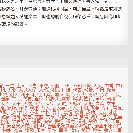
傳送文書之星，為聘書，獎狀，主訊息通達，喜入命、身、官、
金榜題名、升遷快速；加遇化科同宮，前途無量。特點是求知欲
訊息靈通又精通文墨。但也聰明自視使虛榮心重，容易因為理想
在環境的影響。
宮
,
一生
,
上司
,
不喜
,
不會
,
不服
,
不知
,
不知不覺
,
丙火
,
中常
,
中有
人相
,
人要
,
人見人愛
,
人際
,
付出
,
付諸
,
代表
,
份量
,
作用
,
你會
,
出現
,
別人
,
利于
,
利用
,
功名
,
加火
,
助力
,
努力
,
勇敢
,
勞碌
,
十歲
,
,
問題
,
善惡
,
善良
,
單位
,
噴霧
,
噴霧劑
,
嚴格
,
四正
,
困境
,
困擾
,
,
天乙
,
天干
,
天然
,
天生
,
天空
,
天賦
,
天鉞星
,
天魁
,
太陰
,
女命
,
實現
,
寫作
,
尋找
,
尋求
,
對人
,
對人要
,
小人
,
小限
,
就要
,
左右
,
帶風
,
命盤
,
心地善良
,
必須
,
性格
,
愛上
,
感情
,
感覺
,
成功
,
成為
,
才能
,
,
敏感
,
教師
,
文昌
,
文曲
,
文章
,
斗數
,
方位
,
易得
,
易有
,
易發
,
星坐
,
,
桃花
,
樂善好施
,
機智
,
機會
,
機遇
,
權力
,
權祿
,
欲強
,
正宮
,
正直
,
買
,
泰國果凍威而鋼ptt
,
泰國果凍威而鋼哪裡買
,
泰國果凍心得
,
,
物件
,
物質
,
猶豫
,
玉堂
,
男性
,
異性
,
疾病
,
發現
,
發生
,
盤六吉星
,