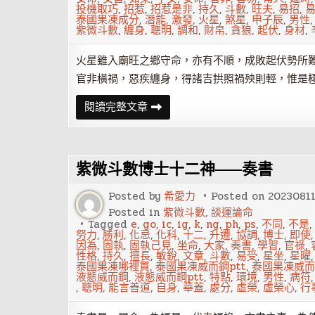
投機取巧
,
招惹
,
招惹是非
,
持久
,
斗數
,
旺夫
,
易招
,
泰國果凍成分
,
潛能
,
激發
,
火星
,
煞星
,
申子辰
,
男性
紫微斗數
,
纏身
,
聰明
,
調和
,
財帛
,
貪狼
,
起伏
,
身材
,
火星雖入廟旺之鄉守命，亦有不順，成敗起伏勢所
官非橫禍，惡疾纏身，得諸吉拱照禍殃則輕，惟是
紫
閱讀完整文章
微
命
盤
四
煞
紫微斗數博士十二神——奏書
星
——
火
Posted by
希愛力
Posted on
2023081
星
Posted in
紫微斗數
,
談運論命
Tagged
e
,
go
,
ic
,
ig
,
k
,
ng
,
ph
,
ps
,
不同
,
不是
,
努力
,
勝利
,
化忌
,
化科
,
十二
,
升遷
,
協調
,
博士
,
即使
因為
,
固執
,
固執己見
,
坐命
,
大家
,
奏書
,
學習
,
官祿
,
性格
,
持久
,
擅長
,
敏銳
,
文章
,
斗數
,
易受
,
星坐
,
星曜
泰國果凍哪裡買
,
泰國果凍威而鋼ptt
,
泰國果凍威而
液態威而鋼
,
液態威而鋼ptt
,
特點
,
環境
,
男性
,
病符
,
聰明
,
能言善道
,
自身
,
華蓋
,
處分
,
虛榮
,
虛榮心
,
行