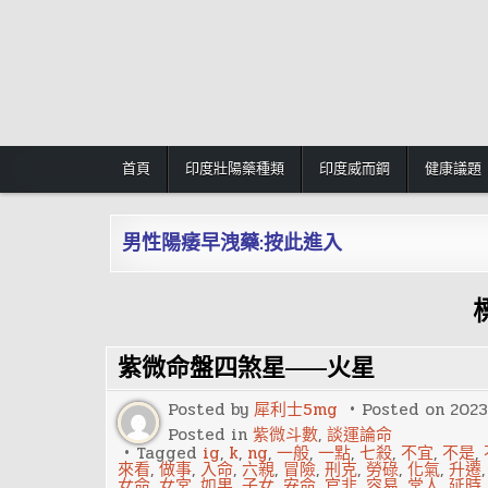
Skip
to
content
首頁
印度壯陽藥種類
印度威而鋼
健康議題
男性陽痿早洩藥:按此進入
紫微命盤四煞星——火星
Posted by
犀利士5mg
Posted on
2023
Posted in
紫微斗數
,
談運論命
Tagged
ig
,
k
,
ng
,
一般
,
一點
,
七殺
,
不宜
,
不是
,
來看
,
做事
,
入命
,
六親
,
冒險
,
刑克
,
勞碌
,
化氣
,
升遷
女命
,
女宮
,
如果
,
子女
,
安命
,
官非
,
容易
,
常人
,
延時