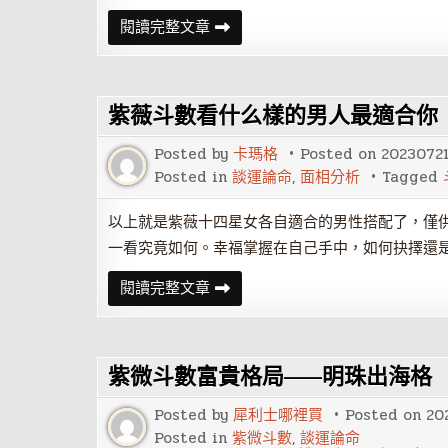
紫
閱讀完整文章
微
斗
數
十
二
紫薇斗數看什么樣的男人最適合你
長
生
神
Posted by
卡瑪格
Posted on
2023072
——
帝
Posted in
談運論命
,
面相分析
Tagged
旺
以上就是紫薇十四星女各自適合的男性搭配了，僅
一看究竟如何。幸福掌握在自己手中，如何抉擇還
紫
閱讀完整文章
薇
斗
數
看
什
紫微斗數富貴格局——明珠出海格
么
樣
的
Posted by
犀利士哪裡買
Posted on
20
男
人
Posted in
紫微斗數
,
談運論命