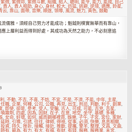
,
紫微
,
紫微命
,
紫微斗數
,
組織
,
給人
,
聰明
,
能令
,
能力
,
能成
,
自己
富
,
貴人
,
貴人相助
,
身心
,
身材
,
較大
,
迅猛
,
逃避
,
逆境
,
適應
,
鈴星
,
青云
,
靠山
,
面帶
,
音樂
,
順遂
,
領導
,
風流
,
魅力
,
黃色
,
鼓勵
風流儒雅，須經自己努力才能成功；魁鉞則樸實無華而有靠山，
適應上層利益而得到好處，其成功為天然之助力，不必刻意追
8
利
,
不動
,
不吉
,
不喜
,
不妨
,
不宜
,
不是
,
不濟
,
不能
,
中年
,
主星
,
,
任職
,
企業
,
何種
,
公司
,
公職
,
再見
,
出生
,
刑忌
,
判斷
,
利于
,
創業
,
度
,
即使
,
卻是
,
參考
,
受人
,
受騙
,
古人
,
可成
,
可能
,
吉兇
,
吉星
,
,
噴霧劑
,
四處
,
因為
,
因財
,
在子
,
在意
,
地空
,
坐守
,
基礎
,
多種
,
誤
,
女命
,
好壞
,
如何
,
威而鋼哪裡買
,
娛樂
,
子午
,
子宮
,
宮位
,
家財
,
,
延時
,
引導
,
引誘
,
往往
,
律師
,
得祿
,
從事
,
必須
,
快樂
,
息息相關
,
,
投資
,
持久
,
挫折
,
接觸
,
接近
,
推斷
,
提攜
,
擎羊
,
整理
,
文昌
,
文曲
,
,
時有
,
最為
,
有力
,
有大
,
有福
,
有財
,
有錢
,
服務
,
服務業
,
未宮
,