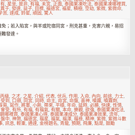
易有
,
星坐
,
是非
,
有福
,
未宮
,
正面
,
泰國果凍吃法
,
泰國果凍哪裡買
,
,
異于
,
發達
,
益子
,
目標
,
福德宮
,
福星
,
積極
,
空劫
,
紫微
,
紫微命
,
辛苦
,
達成
,
鈴星
,
頑固
,
驚人
難免；若入陷宮，與羊或陀宿同宮，刑克甚重，克害六親，易招
極難發達。
1
丙級
,
之才
,
之星
,
介紹
,
代表
,
伏兵
,
作用
,
入命
,
內向
,
前途
,
力士
,
,
受到
,
口頭
,
同宮
,
同時
,
命主
,
命宮
,
命盤
,
喜神
,
噴霧
,
噴霧劑
,
容易
,
寫作
,
將軍
,
小耗
,
帶來
,
平穩
,
年命
,
延時
,
必勝
,
快速
,
性情
,
,
會受
,
有所
,
有福
,
有福氣
,
有關
,
本命
,
樂觀
,
欲強
,
泰國果凍吃法
,
鋼哪裡買
,
泰國果凍心得
,
泰國果凍成分
,
泰國果凍效果
,
流年
,
,
盤中
,
神煞
,
福德宮
,
福星
,
福氣
,
福澤
,
福祿
,
精神
,
紫微
,
紫微斗數
事
,
訊息
,
輕重
,
通達
,
金榜題名
,
青龍
,
預期
,
飛廉
,
點是
,
鼓勵