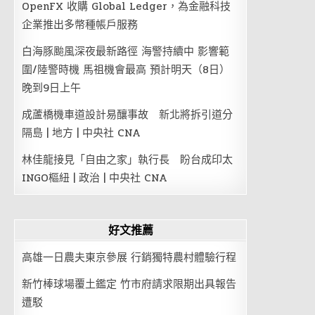
OpenFX 收購 Global Ledger，為金融科技
企業推出多幣種帳戶服務
白海豚颱風深夜最新路徑 海警持續中 影響範
圍/陸警時機 馬祖機會最高 預計明天（8日）
晚到9日上午
成蘆橋機車道設計易釀事故 新北將拆引道分
隔島 | 地方 | 中央社 CNA
林佳龍接見「自由之家」執行長 盼台成印太
INGO樞紐 | 政治 | 中央社 CNA
好文推薦
高雄一日農夫東京參展 行銷獨特農村體驗行程
新竹棒球場覆土鑑定 竹市府請求限期出具報告
遭駁