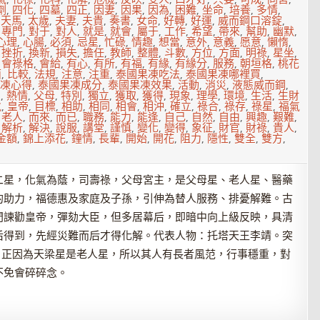
劑
,
四化
,
四墓
,
四正
,
因妻
,
因果
,
因為
,
困難
,
坐命
,
培養
,
多情
,
,
天馬
,
太歲
,
夫妻
,
夫貴
,
奏書
,
女命
,
好轉
,
好運
,
威而鋼口溶錠
,
,
專門
,
對于
,
對人
,
就是
,
就會
,
屬于
,
工作
,
希望
,
帶來
,
幫助
,
幽默
,
心理
,
心腸
,
必須
,
忌星
,
忙碌
,
情趣
,
想當
,
意外
,
意義
,
愿意
,
懶惰
,
,
挫折
,
換新
,
損失
,
擔任
,
教師
,
整體
,
斗數
,
方位
,
方面
,
明祿
,
星坐
,
,
會祿格
,
會給
,
有心
,
有所
,
有福
,
有緣
,
有緣分
,
服務
,
朝垣格
,
桃花
面
,
比較
,
法規
,
注意
,
注重
,
泰國果凍吃法
,
泰國果凍哪裡買
,
凍心得
,
泰國果凍成分
,
泰國果凍效果
,
活動
,
消災
,
液態威而鋼
,
星
,
熱情
,
父母
,
特別
,
獨立
,
獲取
,
獲得
,
現象
,
理學
,
環境
,
生活
,
生財
虎
,
皇帝
,
目標
,
相助
,
相同
,
相會
,
相沖
,
確立
,
祿合
,
祿存
,
祿星
,
福氣
,
老人
,
而來
,
而已
,
職務
,
能力
,
能逢
,
自己
,
自然
,
自由
,
興趣
,
艱難
,
,
解析
,
解決
,
說服
,
講堂
,
謹慎
,
變化
,
變得
,
象征
,
財官
,
財祿
,
貴人
,
金額
,
錦上添花
,
鐘情
,
長輩
,
開始
,
開花
,
阻力
,
隱性
,
雙全
,
雙方
,
二星，化氣為蔭，司壽祿，父母宮主，是父母星、老人星、醫藥
的助力，福德惠及家庭及子孫，引伸為替人服務、排憂解難。古
門諫勸皇帝，彈劾大臣，但多居幕后，即暗中向上級反映，具清
后得到，先經災難而后才得化解。代表人物：托塔天王李靖。突
。正因為天梁星是老人星，所以其人有長者風范，行事穩重，對
不免會碎碎念。