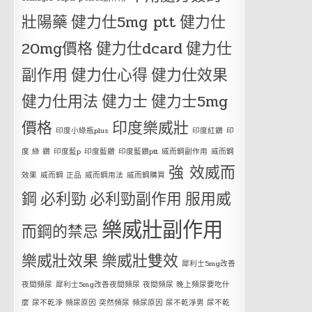
壯陽藥
健力仕5mg ptt
健力仕
20mg價格
健力仕dcard
健力仕
副作用
健力仕心得
健力仕效果
健力仕用法
健力士
健力士5mg
價格
印度樂威壯
印度小綠瓶plus
印度紅鑽
印
度 綠 鑽
印度藍p
印度藍鑽
印度藍鑽ptt
威而鋼副作用
威而鋼
強 效威而
效果
威而鋼 正品
威而鋼用法
威而鋼購買
鋼
必利勁
必利勁副作用
服用威
樂威壯副作用
而鋼的禁忌
樂威壯效果
樂威壯雙效
犀利士5mg改善
夜間頻尿
犀利士5mg改善夜間頻尿 夜間頻尿 晚上頻尿要吃什
麼 尿不乾淨 頻尿原因 突然頻尿 頻尿原因 尿不乾淨男 尿不乾