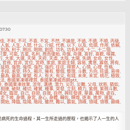
0730
佳
,
不利
,
不可
,
不喜
,
不宜
,
不然
,
不論是
,
不過
,
不適
,
不順
,
丙級
,
,
人氣
,
人生
,
人間
,
什么
,
介紹
,
代表
,
以下
,
以及
,
低頭
,
作用
,
依賴
,
,
別為
,
利于
,
剛出
,
剛剛
,
創造
,
功名
,
功名利祿
,
十二
,
十二個
,
只要
,
可能
,
吉星
,
名利
,
周而復始
,
命盤
,
命運
,
喜好
,
喜歡
,
噴霧
,
行
,
大家
,
大運
,
天哭
,
天府
,
天虛
,
太陰
,
太陽
,
失調
,
女命
,
女性
,
,
官祿
,
官非
,
宮位
,
宮時
,
家庭
,
家庭主婦
,
容易
,
寓意
,
寡宿
,
將有
,
,
延時
,
強勢
,
強悍
,
強烈
,
強的
,
往往
,
得罪人
,
心情
,
心理
,
性格
,
,
手段
,
承受
,
持久
,
揭示
,
擁有
,
整個
,
整理
,
斗數
,
方向
,
旺盛
,
易得
,
,
最為
,
最高
,
會變
,
有人
,
有大
,
有災
,
有錢
,
未來
,
未宮
,
桃花
,
極致
,
吃法
,
泰國果凍哪裡買
,
泰國果凍威而鋼ptt
,
分
,
泰國果凍效果
,
流年
,
溝通
,
潛力
,
災厄
,
災難
,
父母
,
狀態
,
猶如
,
,
相連
,
破財
,
確切
,
確實
,
種事
,
突發
,
立刻
,
精力
,
紫微
,
紫微斗數
,
婦女
,
臨官
,
自己
,
自戀
,
自我
,
自然
,
興旺發達
,
華蓋
,
萬物
,
處在
,
,
走下坡
,
身價
,
身宮
,
身心
,
身體
,
輔佐
,
輝煌
,
逐漸
,
進步
,
運氣
,
,
開始
,
降臨
,
陰陽
,
階段
,
雖然
,
難以
,
霸氣
,
頂峰
,
領域
,
領導
,
顛峰
,
老病死的生命過程，其一生所走過的歷程，也揭示了人一生的人