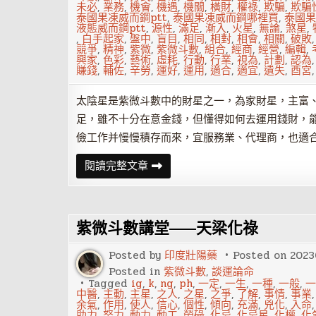
未必
,
業務
,
機會
,
機遇
,
機關
,
橫財
,
權祿
,
欺騙
,
欺騙
泰國果凍威而鋼ptt
,
泰國果凍威而鋼哪裡買
,
泰國果
液態威而鋼ptt
,
源性
,
滿足
,
漸入
,
火星
,
無論
,
煞星
,
,
白手起家
,
盤中
,
盲目
,
相同
,
相對
,
相會
,
相關
,
破敗
競爭
,
精神
,
紫微
,
紫微斗數
,
組合
,
經商
,
經營
,
編輯
,
興家
,
色彩
,
藝術
,
虛耗
,
行動
,
行業
,
視為
,
計劃
,
認為
賺錢
,
輔佐
,
辛勞
,
運好
,
運用
,
適合
,
適宜
,
遺失
,
酉宮
太陰星是紫微斗數中的財星之一，為家財星，主富
足，雖不十分在意金錢，但懂得如何去運用錢財，
儉工作并慢慢積存而來，宜服務業、代理商，也適
太
閱讀完整文章
陰
星
坐
守
十
紫微斗數講堂——天梁化祿
二
宮
——
Posted by
印度壯陽藥
Posted on
2023
財
帛
Posted in
紫微斗數
,
談運論命
宮
Tagged
ig
,
k
,
ng
,
ph
,
一定
,
一生
,
一種
,
一般
,
一
中醫
,
主動
,
主星
,
之人
,
之星
,
之爭
,
了解
,
事情
,
事業
余氣
,
作用
,
使人
,
信心
,
個性
,
傾向
,
充滿
,
兇化
,
入命
助力
,
努力
,
動力
,
動工
,
勞碌
,
化忌
,
化忌星
,
化權
,
化