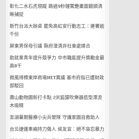
彰化二水石虎現蹤 路過9秒鐘驚艷畫面鏡頭清
晰捕捉
新竹台派大辦桌 罷免高虹安行動志工：連署逾
千份
屏東男保母引議 縣府澄清非社會處媒合
助就業青年提升競爭力 中市職能提升獎勵金最
高8千
微風得標東岸商場NET異議 基市府指已遭財政
部駁回
壽山動物園新打卡點 2米狐獴吹樂器造型漂流
木吸睛
澎湖暑期醫療小尖兵營隊 守護家園自救助人
台北捷運車廂持刀傷人 侯友宜：絕不容忍暴力