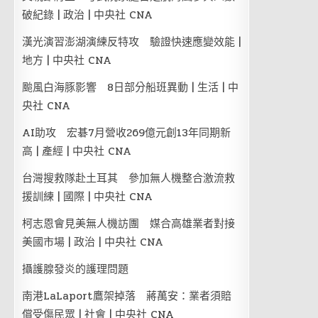
破紀錄 | 政治 | 中央社 CNA
漢光演習澎湖演練反特攻 驗證快速應變效能 |
地方 | 中央社 CNA
颱風白海豚影響 8日部分船班異動 | 生活 | 中
央社 CNA
AI助攻 宏碁7月營收269億元創13年同期新
高 | 產經 | 中央社 CNA
台灣搜救隊赴土耳其 參加無人機整合激流救
援訓練 | 國際 | 中央社 CNA
柯志恩會見美無人機訪團 媒合高雄業者對接
美國市場 | 政治 | 中央社 CNA
攝護腺發炎的護理問題
南港LaLaport鷹架掉落 蔣萬安：業者須賠
償受傷民眾 | 社會 | 中央社 CNA