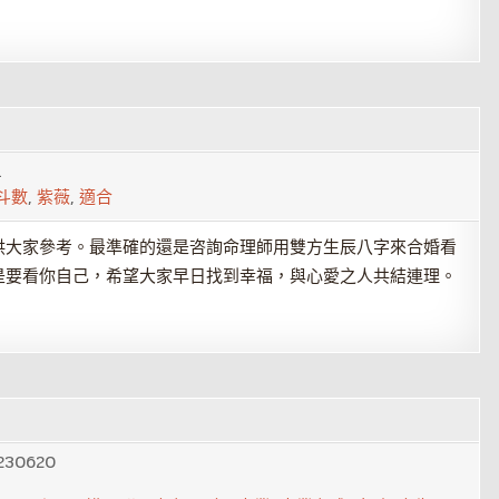
1
斗數
,
紫薇
,
適合
供大家參考。最準確的還是咨詢命理師用雙方生辰八字來合婚看
是要看你自己，希望大家早日找到幸福，與心愛之人共結連理。
230620