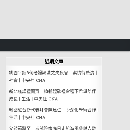
近期文章
桃園平鎮8旬老婦疑遭丈夫殺害 案情待釐清 |
社會 | 中央社 CNA
新北庇護禮開賣 植栽體驗禮盒種下希望陪伴
成長 | 生活 | 中央社 CNA
韓國駐台新代表拜會陳建仁 盼深化學術合作 |
生活 | 中央社 CNA
父親節將至 考試院家庭日走航海風參與人數