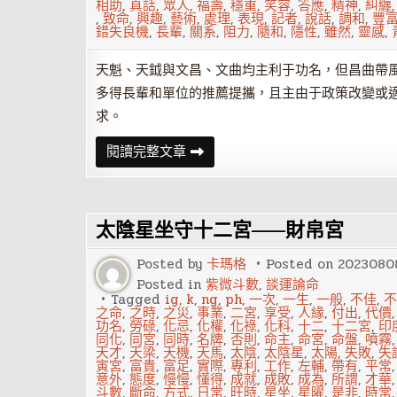
相助
,
真話
,
眾人
,
福壽
,
穩重
,
笑容
,
答應
,
精神
,
糾纏
,
致命
,
興趣
,
藝術
,
處理
,
表現
,
記者
,
說話
,
調和
,
豐
錯失良機
,
長輩
,
關系
,
阻力
,
隨和
,
隱性
,
雖然
,
靈感
,
天魁、天鉞與文昌、文曲均主利于功名，但昌曲帶
多得長輩和單位的推薦提攜，且主由于政策改變或
求。
紫
閱讀完整文章
微
命
盤
六
吉
太陰星坐守十二宮——財帛宮
星
——
天
Posted by
卡瑪格
Posted on
2023080
魁、
天
Posted in
紫微斗數
,
談運論命
鉞
Tagged
ig
,
k
,
ng
,
ph
,
一次
,
一生
,
一般
,
不佳
,
不
之命
,
之時
,
之災
,
事業
,
二宮
,
享受
,
人緣
,
付出
,
代價
功名
,
勞碌
,
化忌
,
化權
,
化祿
,
化科
,
十二
,
十二宮
,
印
同化
,
同宮
,
同時
,
名牌
,
否則
,
命主
,
命宮
,
命盤
,
噴霧
天才
,
天梁
,
天機
,
天馬
,
太陰
,
太陰星
,
太陽
,
失敗
,
失
寅宮
,
富貴
,
富足
,
實際
,
專利
,
工作
,
左輔
,
帶有
,
平常
意外
,
態度
,
慢慢
,
懂得
,
成就
,
成敗
,
成為
,
所謂
,
才華
斗數
,
斷命
,
方式
,
日常
,
旺時
,
星坐
,
星曜
,
是非
,
時常