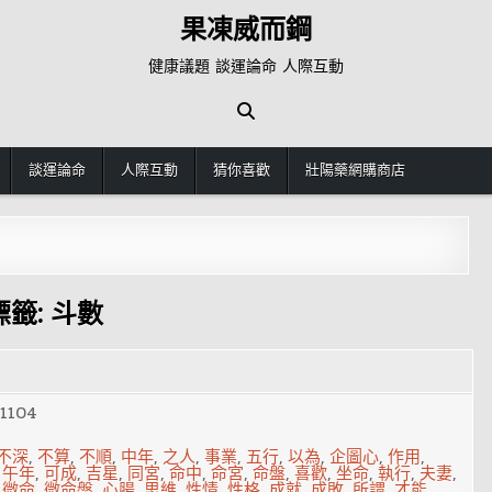
果凍威而鋼
健康議題 談運論命 人際互動
談運論命
人際互動
猜你喜歡
壯陽藥網購商店
標籤:
斗數
1104
不深
,
不算
,
不順
,
中年
,
之人
,
事業
,
五行
,
以為
,
企圖心
,
作用
,
,
午年
,
可成
,
吉星
,
同宮
,
命中
,
命宮
,
命盤
,
喜歡
,
坐命
,
執行
,
夫妻
,
,
微命
,
微命盤
,
心腸
,
思維
,
性情
,
性格
,
成就
,
成敗
,
所謂
,
才能
,