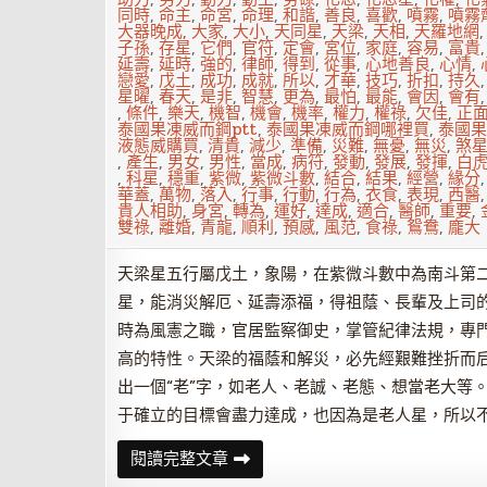
同時
,
命主
,
命宮
,
命理
,
和諧
,
善良
,
喜歡
,
噴霧
,
噴霧
大器晚成
,
大家
,
大小
,
天同星
,
天梁
,
天相
,
天羅地網
子孫
,
存星
,
它們
,
官符
,
定會
,
宮位
,
家庭
,
容易
,
富貴
延壽
,
延時
,
強的
,
律師
,
得到
,
從事
,
心地善良
,
心情
,
戀愛
,
戊土
,
成功
,
成就
,
所以
,
才華
,
技巧
,
折扣
,
持久
星曜
,
春天
,
是非
,
智慧
,
更為
,
最怕
,
最能
,
會因
,
會有
,
條件
,
樂天
,
機智
,
機會
,
機率
,
權力
,
權祿
,
欠佳
,
正
泰國果凍威而鋼ptt
,
泰國果凍威而鋼哪裡買
,
泰國果
液態威購買
,
清貴
,
減少
,
準備
,
災難
,
無憂
,
無災
,
煞
,
產生
,
男女
,
男性
,
當成
,
病符
,
發動
,
發展
,
發揮
,
白
,
科星
,
穩重
,
紫微
,
紫微斗數
,
結合
,
結果
,
經營
,
緣分
華蓋
,
萬物
,
落入
,
行事
,
行動
,
行為
,
衣食
,
表現
,
西醫
貴人相助
,
身宮
,
轉為
,
運好
,
達成
,
適合
,
醫師
,
重要
,
雙祿
,
離婚
,
青龍
,
順利
,
預感
,
風范
,
食祿
,
鴛鴦
,
龐大
天梁星五行屬戊土，象陽，在紫微斗數中為南斗第
星，能消災解厄、延壽添福，得祖蔭、長輩及上司
時為風憲之職，官居監察御史，掌管紀律法規，專
高的特性。天梁的福蔭和解災，必先經艱難挫折而
出一個“老”字，如老人、老誠、老態、想當老大等
于確立的目標會盡力達成，也因為是老人星，所以
紫
閱讀完整文章
微