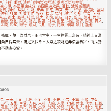
性
,
正確
,
求財
,
法務
,
泰國果凍吃法
,
泰國果凍哪裡買
,
凍心得
,
泰國果凍成分
,
泰國果凍效果
,
活動
,
液態威而鋼
,
物質
,
獨坐
,
理財
,
生財
,
產業
,
田宅
,
申宮
,
男性
,
留意
,
發橫財
,
發財
,
破財
,
社會
,
社會工作
,
祿存
,
祿馬
,
福分
,
穩定
,
空劫
,
空星
,
突然
,
考試
,
而來
,
職務
,
肢體
,
能力
,
能夠
,
能成
,
自身
,
致富
,
與其
,
與否
,
,
論斷
,
變動
,
財來
,
財去
,
財富
,
財帛
,
財星
,
財氣
,
財源
,
財運
,
貴人
,
,
金錢
,
鈴星
,
銀行
,
錢財
,
長期
,
關于
,
陀羅
,
離開
,
項目
,
龍池
、祿庫、藏，為財帛、田宅宮主，一生物質上富有，精神上又滿
能夠自得其樂，滿足又快樂。太陰之錢財絕非橫發暴富，而是勤
合不動產投資。
0803
見
,
三奇
,
上司
,
上級
,
不同
,
不喜
,
不是
,
不為
,
不算
,
不順
,
中有
,
,
五行
,
五術
,
享受
,
人有
,
人相
,
人緣
,
人變
,
介紹
,
付出
,
代表
,
任職
,
,
兩重
,
六親
,
具有
,
凡事
,
出來
,
分別
,
分開
,
刑克
,
別人
,
制化
,
制宜
,
氣
,
化祿
,
化科
,
化解
,
危機
,
反映
,
受人
,
口才好
,
只要
,
可成
,
同宮
,