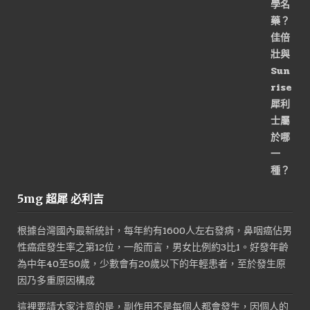
始
前
價
價
格：
格：
NT$3,200。
NT$1,600。
5mg 超犀 必利吉
根據台灣國內最新統計，每年約有1600人左右發病，鼻咽癌佔男
性癌症發生率之第12位，一般而言，男女比例約3比1。好發年齡
為中年40至50歲，少數會有20歲以下的年輕患者，至於發生原
因乃多重原因構成
這裡要請大家注意的是，副作用不是每個人都會發生，因個人的