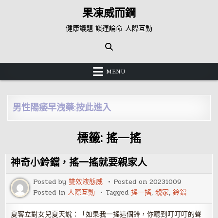
Skip
果凍威而鋼
to
content
健康議題 談運論命 人際互動
MENU
男性陽痿早洩藥:按此進入
標籤:
搖一搖
神奇小鈴鐺，搖一搖就要親家人
Posted by
雙效液態威
Posted on
20231009
Posted in
人際互動
Tagged
搖一搖
,
親家
,
鈴鐺
夏客立對女兒夏天說：「如果我一搖這個鈴，你聽到叮叮叮的聲