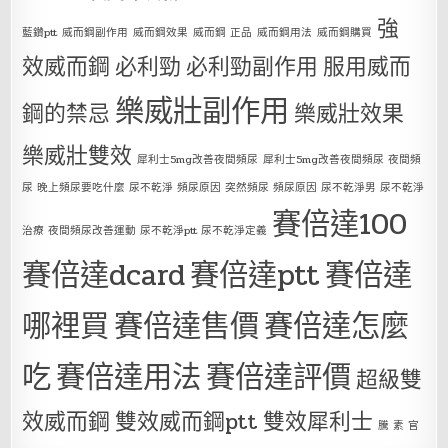
強
藍鑽ptt
威而鋼副作用
威而鋼效果
威而鋼 正品
威而鋼用法
威而鋼購買
效威而鋼
必利勁
必利勁副作用
服用威而
樂威壯副作用
鋼的禁忌
樂威壯效果
樂威壯雙效
犀利士5mg改善夜間頻尿
犀利士5mg改善夜間頻尿 夜間頻
尿 晚上頻尿要吃什麼 尿不乾淨 頻尿原因 突然頻尿 頻尿原因 尿不乾淨男 尿不乾淨
賽倍達100
治療 夜間頻尿改善運動 尿不乾淨ptt 尿不乾淨定義
賽倍達dcard
賽倍達ptt
賽倍達
哪裡買
賽倍達售價
賽倍達怎麼
吃
賽倍達用法
賽倍達評價
超級雙
效威而鋼
雙效威而鋼ptt
雙效犀利士
騰 素 官