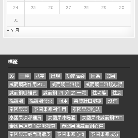
24
25
26
27
28
29
30
31
« 7 月
標籤
IG
一種
八字
出現
功能障礙
因為
如果
威而鋼副作用PTT
威而鋼口溶錠
威而鋼口溶錠心得
威而鋼哪裡買
威而鋼 四 分 之 一顆
性功能
性慾
攝護腺
攝護腺發炎
服用
樂威壯口溶錠
沒有
泰國果凍
泰國果凍副作用
泰國果凍吃法
泰國果凍哪裡買
泰國果凍喝酒
泰國果凍威而鋼PTT
泰國果凍威而鋼哪裡買
泰國果凍威而鋼心得
泰國果凍威而鋼蝦皮
泰國果凍心得
泰國果凍成分