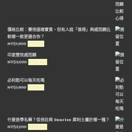
價格比較：賽倍達確實貴，但有人說「值得」與威而鋼比
較哪一款更適合你？
原
目
NT$
1,800
NT$
900
始
前
印度雙效威而鋼
價
價
原
目
NT$
3,000
NT$
1,800
格：
格：
始
前
NT$1,800。
NT$900。
價
價
必利勁可以每天吃嗎
格：
格：
原
目
NT$
1,800
NT$
900
NT$3,000。
NT$1,800。
始
前
價
價
格：
格：
NT$1,800。
NT$900。
什麼是學名藥？佳倍壯與 Sunrise 犀利士屬於哪一種？
原
目
NT$
3,200
NT$
1,600