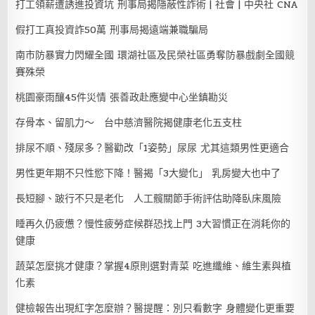
打工領薪遭誘進投資坑 刑事局揭隱蔽性詐術 | 社會 | 中央社 CNA
假打工真投資詐50萬 刑事局揭遠端兼職騙局
南市防暴實力閃耀全國 環湖社區及民榮社區勇奪防暴戲劇全國競
賽殊榮
桃園豪雨釀45件災情 張善政赴應變中心坐鎮勘災
存骨本、留肌力～ 台中慈濟醫院揭健康老化五支柱
排尿不順、殘尿多？醫勸改「1姿勢」尿尿 尤其這類男性更適合
男性更年期不只性慾下降！醫揭「3大變化」 乳房變大也中了
長短腳、跛行不只是老化 人工髖關節手術評估助降臥床風險
睡再久仍疲憊？慢性疲勞症候群恐找上門 3大習慣正在消耗你的
健康
蔬菜怎麼挑才健康？掌握4原則選對青菜 吃進纖維、維生素與植
化素
健檢報告出現紅字怎麼辦？醫提醒：別只看數字 身體變化更重要