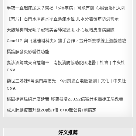
半夜一直起床尿尿？醫揭「5種疾病」可能有關 心臟衰竭也入列
【有片】石門水庫蓄水率直逼滿水位 北水分署發布防洪警示
天熱幫狗剃光毛？寵物美容師揭迷思 小心反增皮膚病風險
GearUP 與《逃離塔科夫》攜手合作，提升新賽季線上遊戲體驗
攝護腺發炎影響性功能
妻涉酒駕載夫自撞翻車 南投消防協助脫困送醫 | 社會 | 中央社
CNA
勸世三姊妹5萬張門票搶光 9月前進百老匯讀劇 | 文化 | 中央社
CNA
桃園捷運綠線進度延宕 經費擬增233.52億審計處籲捷工局改善
成人肺鏈疫苗升級20或21價 8/10起公費1劑搞定
好文推薦