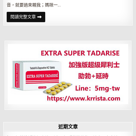
音，就要過來親我；媽咪一…
神
閱讀完整文章
奇
小
鈴
鐺，
搖
一
搖
就
要
親
家
人
近期文章