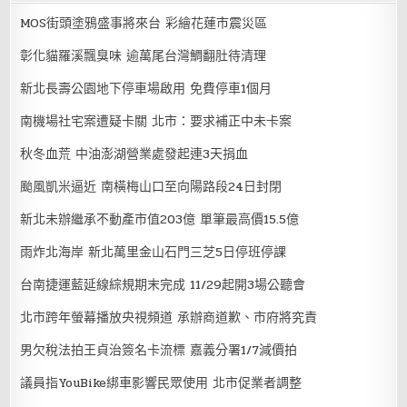
MOS街頭塗鴉盛事將來台 彩繪花蓮市震災區
彰化貓羅溪飄臭味 逾萬尾台灣鯛翻肚待清理
新北長壽公園地下停車場啟用 免費停車1個月
南機場社宅案遭疑卡關 北市：要求補正中未卡案
秋冬血荒 中油澎湖營業處發起連3天捐血
颱風凱米逼近 南橫梅山口至向陽路段24日封閉
新北未辦繼承不動產市值203億 單筆最高價15.5億
雨炸北海岸 新北萬里金山石門三芝5日停班停課
台南捷運藍延線綜規期末完成 11/29起開3場公聽會
北市跨年螢幕播放央視頻道 承辦商道歉、市府將究責
男欠稅法拍王貞治簽名卡流標 嘉義分署1/7減價拍
議員指YouBike綁車影響民眾使用 北市促業者調整