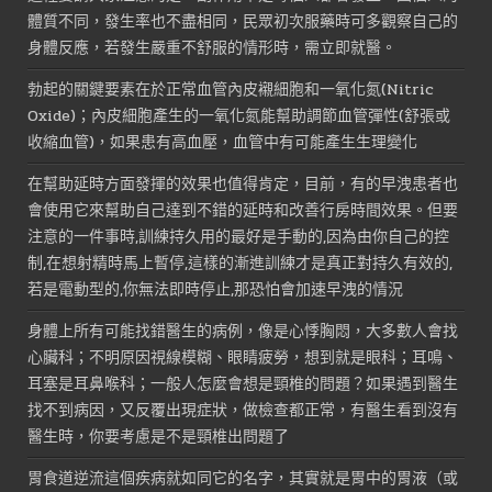
體質不同，發生率也不盡相同，民眾初次服藥時可多觀察自己的
身體反應，若發生嚴重不舒服的情形時，需立即就醫。
勃起的關鍵要素在於正常血管內皮襯細胞和一氧化氮(Nitric
Oxide)；內皮細胞產生的一氧化氮能幫助調節血管彈性(舒張或
收縮血管)，如果患有高血壓，血管中有可能產生生理變化
在幫助延時方面發揮的效果也值得肯定，目前，有的早洩患者也
會使用它來幫助自己達到不錯的延時和改善行房時間效果。但要
注意的一件事時,訓練持久用的最好是手動的,因為由你自己的控
制,在想射精時馬上暫停,這樣的漸進訓練才是真正對持久有效的,
若是電動型的,你無法即時停止,那恐怕會加速早洩的情況
身體上所有可能找錯醫生的病例，像是心悸胸悶，大多數人會找
心臟科；不明原因視線模糊、眼睛疲勞，想到就是眼科；耳鳴、
耳塞是耳鼻喉科；一般人怎麼會想是頸椎的問題？如果遇到醫生
找不到病因，又反覆出現症狀，做檢查都正常，有醫生看到沒有
醫生時，你要考慮是不是頸椎出問題了
胃食道逆流這個疾病就如同它的名字，其實就是胃中的胃液（或