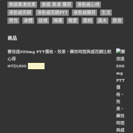
泰國果凍效果
泰國 果凍 購買
液態威心得
液態威而鋼
液態威而鋼PTT
液態威購買
生活
男性
身體
這樣
陽痿
需要
面相
風水
飲食
商品
賽倍達200mg PTT價格、效果、藥效時間與威而鋼比較
心得
原
目
NT$
1,800
NT$
900
始
前
價
價
格：
格：
NT$1,800。
NT$900。