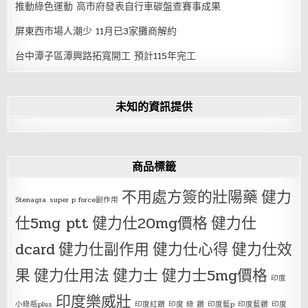
推動綠色運動 高市府發表自行車碳盤查賽事成果
屏東西市場人潮少 11月已3家攤商解約
台中潭子區潭興路拓寬開工 預計115年完工
未知的資訊提供
商品標籤
不用處方簽的壯陽藥
健力
Stenagra
super p force副作用
仕5mg ptt
健力仕20mg價格
健力仕
dcard
健力仕副作用
健力仕心得
健力仕效
果
健力仕用法
健力士
健力士5mg價格
印度
印度樂威壯
小綠瓶plus
印度紅鑽
印度 綠 鑽
印度藍p
印度藍鑽
印度