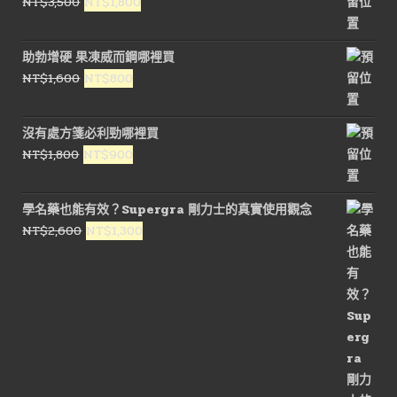
原
目
NT$
3,500
NT$
1,800
始
前
價
價
助勃增硬 果凍威而鋼哪裡買
格：
格：
原
目
NT$
1,600
NT$
800
NT$3,500。
NT$1,800。
始
前
價
價
沒有處方箋必利勁哪裡買
格：
格：
原
目
NT$
1,800
NT$
900
NT$1,600。
NT$800。
始
前
價
價
學名藥也能有效？Supergra 剛力士的真實使用觀念
格：
格：
原
目
NT$
2,600
NT$
1,300
NT$1,800。
NT$900。
始
前
價
價
格：
格：
NT$2,600。
NT$1,300。