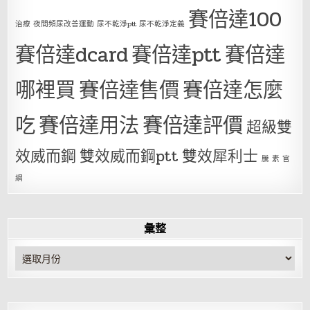
賽倍達100
治療 夜間頻尿改善運動 尿不乾淨ptt 尿不乾淨定義
賽倍達dcard
賽倍達ptt
賽倍達
哪裡買
賽倍達售價
賽倍達怎麼
吃
賽倍達用法
賽倍達評價
超級雙
效威而鋼
雙效威而鋼ptt
雙效犀利士
騰 素 官
網
彙整
彙
整