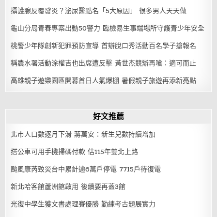
攝護腺反覆發炎？泌尿醫點名「5大原因」 很多男人天天做
龜山分局青春專案出動50警力 臨檢易生事端場所守護青少年安全
桃警少年隊創新犯罪預防宣導 首辦脫口秀活動百名學子搶報名
稱農水署活動涂權吉也出席遭反擊 黃世杰競辦再嗆：適可而止
高雄親子遊樂園區開幕首日人氣爆棚 暑假親子旅遊再添新亮點
好文推薦
北市人口數逐月下滑 蔣萬安：新生兒數持續增加
搭公車可用手機掃碼付款 估115年雙北上路
颱風康芮致災台中累計逾6萬戶停電 7715戶待復電
新北哈客館蘆洲館啟用 後續要再蓋3館
光復中學生獲文書處理賽優勝 勤練考古題展實力