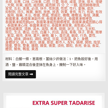
去皮
,
反應
,
口味
,
口味重
,
口腔
,
只要
,
吸收
,
咸蛋
,
塗抹
,
增大
,
增硬
,
大開
,
如果
,
威而
,
威而鋼
,
威而鋼 四 分 之 一顆
,
威而鋼哪裡買
,
家常
,
左右
,
差異
,
必須
,
快手
,
性刺激
,
性慾
,
性行
,
愛撫
,
或許
,
抑制劑
,
持久
,
推薦
,
擁抱
,
放進
,
放酒
,
效果
,
會有
,
有力
,
有助
,
有效
,
服用
,
服藥
,
木瓜
,
根據
,
樂威
,
樂威壯
,
橄欖
,
橄欖油
,
每個
,
沸騰
,
泰國果凍
,
泰國果凍副作用
,
泰國果凍吃法
,
泰國果凍哪裡買
,
泰國果凍威而鋼ptt
,
泰國果凍威而鋼哪裡買
,
泰國果凍威而鋼心得
,
泰國果凍心得
,
泰國果凍成分
,
泰國果凍效果
,
液態威心得
,
液態威購買
,
清肺
,
湯水
,
滋陰
,
煮沸
,
燒開
,
狀況
,
玉米
,
玉米粒
,
現在
,
生活
,
番茄
,
白色
,
白蘿卜
,
的話
,
直接
,
看看
,
筷子
,
節奏
,
簡單
,
紫菜
,
維持
,
美味
,
薑片
,
藥物
,
蘿卜
,
蛋花湯
,
蝦皮
,
行為
,
要性
,
認為
,
調味
,
調味料
,
調料
,
變成
,
豆腐
,
豆腐湯
,
身上
,
身體
,
身體狀況
,
達人
,
適合
,
適量
,
那麼
,
都市人
,
配料
,
鍋裡
,
開始
,
陰莖
,
陽痿
,
雙效
,
雙重
,
雞精
,
雞蛋
,
需要
,
須有
,
顆粒
,
食用
,
香油
,
香菜
,
體質
,
鯽魚
,
鴨蛋
,
黃酒
材料：白鯽一條，蔥兩根，薑絲少許做法：1、把魚殺好後，用
酒，鹽，雞精混合後塗抹在魚身上，醃制一下好入味。
什
閱讀完整文章
麼
湯
簡
單
又
好
喝？
5
款
美