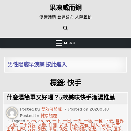
Skip
果凍威而鋼
to
content
健康議題 談運論命 人際互動
MENU
男性陽痿早洩藥:按此進入
標籤:
快手
什麼湯簡單又好喝？5款美味快手滾湯推薦
Posted by
雙效液態威
Posted on
20200518
Posted in
健康議題
Tagged
e
,
go
,
oo
,
ps
,
一下
,
一日
,
一條
,
一樣
,
一種
,
下去
,
世界
,
之後
,
二十分鐘
,
人體
,
仔細
,
以後
,
作為
,
來看
,
個人
,
做法
,
具有
,
出來
,
出現
,
分鐘
,
刺激
,
削皮
,
功效
,
功能障礙
,
勃起
,
十分鐘
,
厘米
,