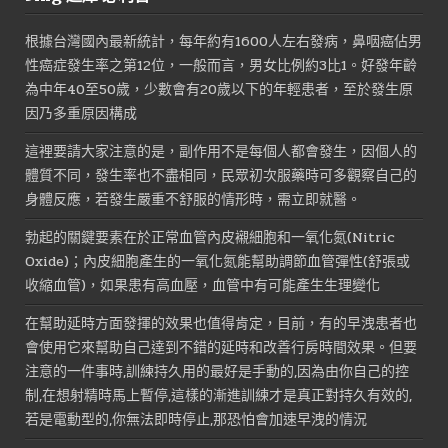
根據台灣國內最新統計，每年約有1600人左右發病，鼻咽癌佔男
性癌症發生率之第12位，一般而言，男女比例約3比1。好發年齡
為中年40至50歲，少數會有20歲以下的年輕患者，至於發生原
因乃多重原因構成
這裡要請大家注意的是，副作用不是每個人都會發生，因個人的
體質不同，發生率也不盡相同，民眾初次服藥時可多觀察自己的
身體反應，若發生嚴重不舒服的情形時，需立即就醫。
勃起的關鍵要素在於正常血管內皮襯細胞和一氧化氮(Nitric
Oxide)；內皮細胞產生的一氧化氮能幫助調節血管彈性(舒張或
收縮血管)，如果患有高血壓，血管中有可能產生生理變化
在幫助延時方面發揮的效果也值得肯定，目前，有的早洩患者也
會使用它來幫助自己達到不錯的延時和改善行房時間效果。但要
注意的一件事時,訓練持久用的最好是手動的,因為由你自己的控
制,在想射精時馬上暫停,這樣的漸進訓練才是真正對持久有效的,
若是電動型的,你無法即時停止,那恐怕會加速早洩的情況