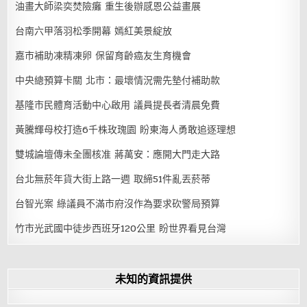
油畫大師梁奕焚險癱 重生後辦感恩公益畫展
台南六甲落羽松季開幕 嫣紅美景綻放
嘉市補助凍精凍卵 保留育齡癌友生育機會
中央總預算卡關 北市：最壞情況需先墊付補助款
基隆市民體育活動中心啟用 議員提長者清晨免費
黃騰輝母校打造6千株玫瑰園 盼東海人勇敢追逐理想
雙城論壇傳未全團核准 蔣萬安：應開大門走大路
台北無菸年貨大街上路一週 取締51件亂丟菸蒂
台智光案 綠議員不滿市府沒作為要求砍警局預算
竹市光武國中徒步西班牙120公里 盼世界看見台灣
未知的資訊提供