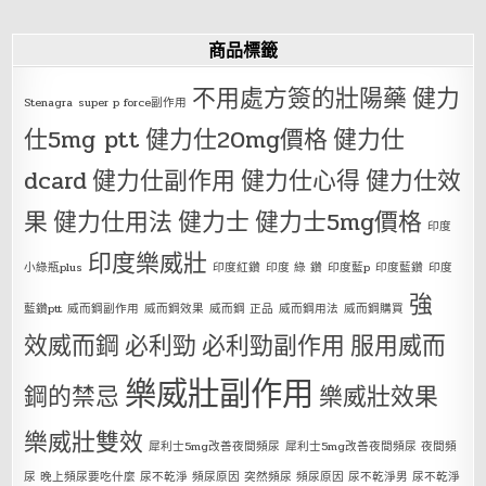
商品標籤
不用處方簽的壯陽藥
健力
Stenagra
super p force副作用
仕5mg ptt
健力仕20mg價格
健力仕
dcard
健力仕副作用
健力仕心得
健力仕效
果
健力仕用法
健力士
健力士5mg價格
印度
印度樂威壯
小綠瓶plus
印度紅鑽
印度 綠 鑽
印度藍p
印度藍鑽
印度
強
藍鑽ptt
威而鋼副作用
威而鋼效果
威而鋼 正品
威而鋼用法
威而鋼購買
效威而鋼
必利勁
必利勁副作用
服用威而
樂威壯副作用
鋼的禁忌
樂威壯效果
樂威壯雙效
犀利士5mg改善夜間頻尿
犀利士5mg改善夜間頻尿 夜間頻
尿 晚上頻尿要吃什麼 尿不乾淨 頻尿原因 突然頻尿 頻尿原因 尿不乾淨男 尿不乾淨