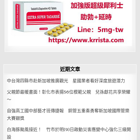
味
快
手
滾
湯
推
薦
近期文章
中台灣四縣市赴新加坡推廣觀光 星國業者看好深度旅遊潛力
父親節最暖畫面！彰化市表揚56位模範父親 兒孫獻花共享榮耀
～
自強高工國中部藝才班傳捷報 銅管五重奏勇奪新加坡國際管樂
大賽銀獎
白海豚颱風接近！ 竹市於明(9)日啟動災害應變中心強化三級開
設