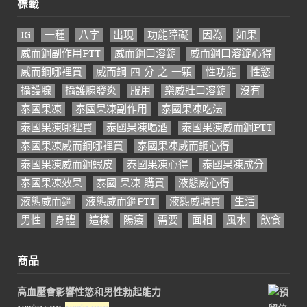
標籤
IG
一種
八字
出現
功能障礙
因為
如果
威而鋼副作用PTT
威而鋼口溶錠
威而鋼口溶錠心得
威而鋼哪裡買
威而鋼 四 分 之 一顆
性功能
性慾
攝護腺
攝護腺發炎
服用
樂威壯口溶錠
沒有
泰國果凍
泰國果凍副作用
泰國果凍吃法
泰國果凍哪裡買
泰國果凍喝酒
泰國果凍威而鋼PTT
泰國果凍威而鋼哪裡買
泰國果凍威而鋼心得
泰國果凍威而鋼蝦皮
泰國果凍心得
泰國果凍成分
泰國果凍效果
泰國 果凍 購買
液態威心得
液態威而鋼
液態威而鋼PTT
液態威購買
生活
男性
身體
這樣
陽痿
需要
面相
風水
飲食
商品
高血壓會影響性慾和男性勃起能力