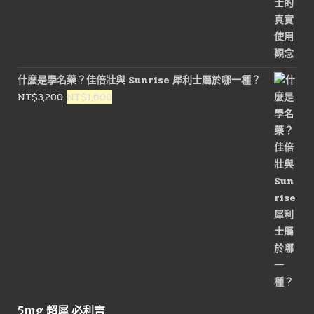
什麼是學名藥？佳倍壯與 Sunrise 犀利士屬於哪一種？
原
目
NT$
3,200
NT$
1,600
始
前
價
價
格：
格：
NT$3,200。
NT$1,600。
5mg 超犀 必利吉