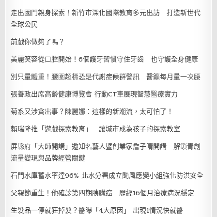
走出國門親身探索！新竹市深化國際教育多元出訪 打造新世代
全球公民
前戲你做夠了嗎？
美麗笑容從口腔開始！6個護牙習慣守住牙齒 也守護全身健康
別只量體重！腰圍超標恐是代謝症候群警訊 醫籲每月量一次腰
張善政出席高齡健康博覽會 行動CT車展現智慧醫療實力
菊系又涉貪出事？陳麗娜：這樣的新潮流，太可怕了！
賴瑞隆推「遊戲探索教育」 讓城市成為孩子的探索教室
屏縣府「大師開講」邀知名藝人暨創業家詹子晴開講 解鎖青創
流量變現與品牌經營關鍵
石門水庫蓄水率達96% 北水分署成立颱風應變小組強化防洪安全
父親節重生！他確診第四期胰臟癌 歷經16個月治療病況穩定
生髮品一停就狂掉髮？醫曝「4大原因」 出現1情況快就醫