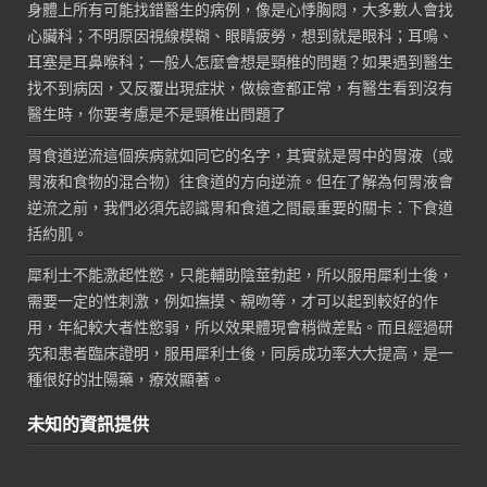
身體上所有可能找錯醫生的病例，像是心悸胸悶，大多數人會找
心臟科；不明原因視線模糊、眼睛疲勞，想到就是眼科；耳鳴、
耳塞是耳鼻喉科；一般人怎麼會想是頸椎的問題？如果遇到醫生
找不到病因，又反覆出現症狀，做檢查都正常，有醫生看到沒有
醫生時，你要考慮是不是頸椎出問題了
胃食道逆流這個疾病就如同它的名字，其實就是胃中的胃液（或
胃液和食物的混合物）往食道的方向逆流。但在了解為何胃液會
逆流之前，我們必須先認識胃和食道之間最重要的關卡：下食道
括約肌。
犀利士不能激起性慾，只能輔助陰莖勃起，所以服用犀利士後，
需要一定的性刺激，例如撫摸、親吻等，才可以起到較好的作
用，年紀較大者性慾弱，所以效果體現會稍微差點。而且經過研
究和患者臨床證明，服用犀利士後，同房成功率大大提高，是一
種很好的壯陽藥，療效顯著。
未知的資訊提供