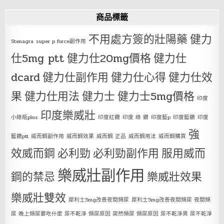
商品標籤
不用處方簽的壯陽藥
健力
Stenagra
super p force副作用
仕5mg ptt
健力仕20mg價格
健力仕
dcard
健力仕副作用
健力仕心得
健力仕效
果
健力仕用法
健力士
健力士5mg價格
印度
印度樂威壯
小綠瓶plus
印度紅鑽
印度 綠 鑽
印度藍p
印度藍鑽
印度
強
藍鑽ptt
威而鋼副作用
威而鋼效果
威而鋼 正品
威而鋼用法
威而鋼購買
效威而鋼
必利勁
必利勁副作用
服用威而
樂威壯副作用
鋼的禁忌
樂威壯效果
樂威壯雙效
犀利士5mg改善夜間頻尿
犀利士5mg改善夜間頻尿 夜間頻
尿 晚上頻尿要吃什麼 尿不乾淨 頻尿原因 突然頻尿 頻尿原因 尿不乾淨男 尿不乾淨