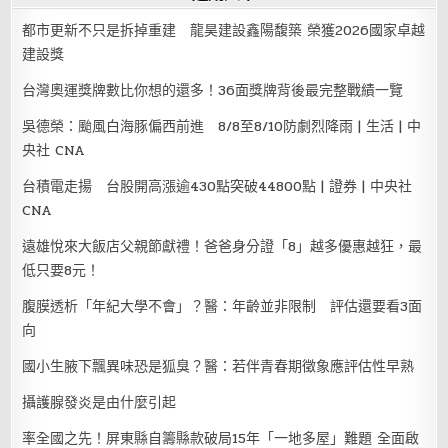
都市更新不只是拆掉重建 龍昊建設鑫陽馥築 榮獲2026國家卓越
建設獎
台灣奧運獎牌數比你想的還多！36面獎牌背後最完整戰績一覽
吳德榮：颱風白海豚偏西前進 8/8至8/10防劇烈降雨 | 生活 | 中
央社 CNA
台積電走揚 台股開高漲逾430點突破44800點 | 證券 | 中央社
CNA
遠雄悅來大飯店父親節獻禮！爸爸身分證「8」越多優惠越狂，最
低只要8元！
腹膜透析「年紀大學不會」？醫：年齡並非限制 評估還要看3面
向
國小生腋下飄異味恐是狐臭？醫：若伴青春期徵象應評估性早熟
攝護腺發炎是由什麼引起
率全國之先！屏東縣自籌縣款破局15年「一地多屋」難題 全面啟