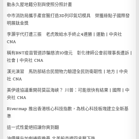
動永久屋地籍分割與使照分照計畫
中市消防局攜手產官醫打造3D列印氣切模具 榮獲綠點子國際發
明展鈦金獎
李灝宇代打遭三振 老虎敗給水手終止4連勝 | 運動 | 中央社
CNA
稱有BNT疫苗管道詐騙慈濟10億元 彰化律師公會前理事長遭訴 |
社會 | 中央社 CNA
漢光演習 馬防部結合民間物力驗證全民防衛韌性 | 地方 | 中央
社 CNA
美伊達協議重開荷莫茲海峽？ 川普：可能很快有結果 | 國際 | 中
央社 CNA
Rivermap 推出香港核心科技指數，為核心科技板塊建立全新基
準
這一式性愛絕招讓你爽到翻
油價飆升加劇通膨擔憂 北美股市週四承壓下跌