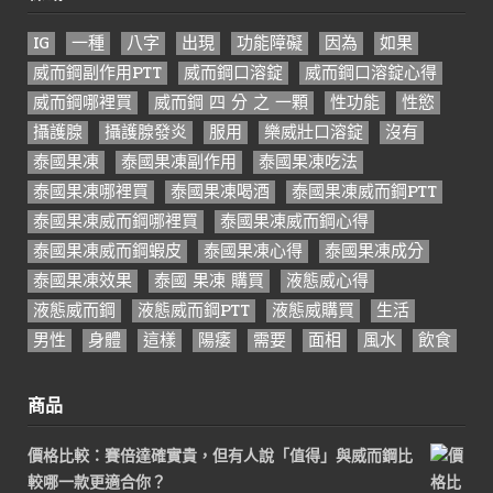
IG
一種
八字
出現
功能障礙
因為
如果
威而鋼副作用PTT
威而鋼口溶錠
威而鋼口溶錠心得
威而鋼哪裡買
威而鋼 四 分 之 一顆
性功能
性慾
攝護腺
攝護腺發炎
服用
樂威壯口溶錠
沒有
泰國果凍
泰國果凍副作用
泰國果凍吃法
泰國果凍哪裡買
泰國果凍喝酒
泰國果凍威而鋼PTT
泰國果凍威而鋼哪裡買
泰國果凍威而鋼心得
泰國果凍威而鋼蝦皮
泰國果凍心得
泰國果凍成分
泰國果凍效果
泰國 果凍 購買
液態威心得
液態威而鋼
液態威而鋼PTT
液態威購買
生活
男性
身體
這樣
陽痿
需要
面相
風水
飲食
商品
價格比較：賽倍達確實貴，但有人說「值得」與威而鋼比
較哪一款更適合你？