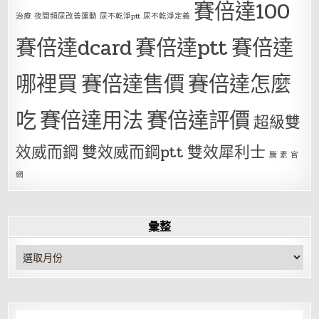
賽倍達100
治療 夜間頻尿改善運動 尿不乾淨ptt 尿不乾淨定義
賽倍達dcard
賽倍達ptt
賽倍達
哪裡買
賽倍達售價
賽倍達怎麼
吃
賽倍達用法
賽倍達評價
超級雙
效威而鋼
雙效威而鋼ptt
雙效犀利士
騰 素 官
網
彙整
彙
整