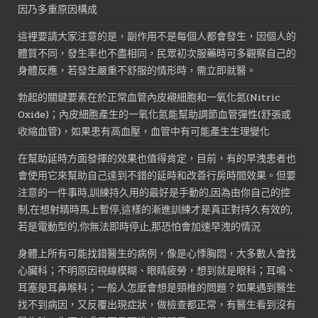
因乃多重原因構成
這裡要請大家注意的是，副作用不是每個人都會發生，因個人的
體質不同，發生率也不盡相同，民眾初次服藥時可多觀察自己的
身體反應，若發生嚴重不舒服的情形時，需立即就醫。
勃起的關鍵要素在於正常血管內皮襯細胞和一氧化氮(Nitric
Oxide)；內皮細胞產生的一氧化氮能幫助調節血管彈性(舒張或
收縮血管)，如果患有高血壓，血管中有可能產生生理變化
在幫助延時方面發揮的效果也值得肯定，目前，有的早洩患者也
會使用它來幫助自己達到不錯的延時和改善行房時間效果。但要
注意的一件事時,訓練持久用的最好是手動的,因為由你自己的控
制,在想射精時馬上暫停,這樣的漸進訓練才是真正對持久有效的,
若是電動型的,你無法即時停止,那恐怕會加速早洩的情況
身體上所有可能找錯醫生的病例，像是心悸胸悶，大多數人會找
心臟科；不明原因視線模糊、眼睛疲勞，想到就是眼科；耳鳴、
耳塞是耳鼻喉科；一般人怎麼會想是頸椎的問題？如果遇到醫生
找不到病因，又反覆出現症狀，做檢查都正常，有醫生看到沒有