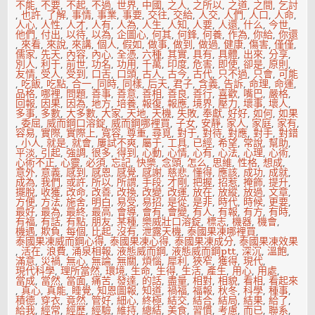
不能
,
不要
,
不起
,
不過
,
世界
,
中國
,
之人
,
之所以
,
之道
,
之間
,
乞討
,
也許
,
了解
,
事情
,
事業
,
事要
,
交往
,
交給
,
人交
,
人們
,
人口
,
人命
,
人心
,
人性
,
人才
,
人有
,
人為
,
人生
,
人知
,
人要
,
人還
,
什么
,
今世
,
他們
,
付出
,
以待
,
以為
,
企圖心
,
何其
,
何鋒
,
何養
,
作為
,
你給
,
你還
,
來看
,
來說
,
來講
,
個人
,
假如
,
做事
,
做到
,
做過
,
健康
,
傷害
,
僅僅
,
儒家
,
先天
,
內容
,
內心
,
全憑
,
六種
,
其實
,
具有
,
具體
,
出來
,
分享
,
別人
,
利于
,
前世
,
功名
,
功用
,
千萬
,
印度
,
危害
,
即使
,
卻是
,
原則
,
友情
,
受人
,
受到
,
口舌
,
口頭
,
古人
,
古今
,
古代
,
只不過
,
只會
,
可能
,
吃飯
,
吃點
,
合一
,
同時
,
同樣
,
后天
,
君子
,
含義
,
告訴
,
命理
,
命運
,
品格
,
哪裡
,
問題
,
善事
,
善意
,
善相
,
善良
,
善行
,
喜歡
,
嘴巴
,
嚴格
,
回報
,
因果
,
因為
,
地方
,
培養
,
報復
,
報應
,
境界
,
壓力
,
壞事
,
壞人
,
多事
,
多數
,
大多數
,
大家
,
天地
,
天機
,
失敗
,
奉獻
,
好好
,
如何
,
如果
,
委屈
,
威而鋼口溶錠
,
威而鋼哪裡買
,
子女
,
安靜
,
家人
,
家庭
,
家有
,
容易
,
實際
,
實際上
,
寬容
,
尊重
,
尋覓
,
對于
,
對待
,
對應
,
對手
,
對錯
,
小人
,
就是
,
就會
,
屢試不爽
,
屬于
,
工具
,
已經
,
希望
,
常說
,
幫助
,
平淡
,
引起
,
強調
,
很多
,
得到
,
心動
,
心情
,
心有
,
心法
,
心理
,
心術
,
心術不正
,
心靈
,
必須
,
忘記
,
快樂
,
念頭
,
怎么
,
思維
,
性格
,
想成
,
意外
,
意義
,
感到
,
感恩
,
感覺
,
感謝
,
慈悲
,
懂得
,
應該
,
成功
,
成就
,
成為
,
我們
,
或許
,
所以
,
所謂
,
手段
,
才剛
,
把握
,
招惹
,
掩飾
,
提升
,
擺脫
,
收獲
,
改命
,
改善
,
改換
,
改變
,
改運
,
放在
,
放縱
,
放過
,
文章
,
方便
,
方法
,
施舍
,
明白
,
易受
,
易招
,
是從
,
是非
,
時代
,
時候
,
更要
,
最好
,
最為
,
最終
,
最高
,
會導
,
會有
,
會變
,
有人
,
有報
,
有方
,
有時
,
有福
,
有話
,
有點
,
朋友
,
某種
,
樂威壯口溶錠
,
標志
,
機器
,
機會
,
機遇
,
欺負
,
每個
,
比起
,
沒有
,
泄露天機
,
泰國果凍哪裡買
,
泰國果凍威而鋼心得
,
泰國果凍心得
,
泰國果凍成分
,
泰國果凍效果
,
活在
,
浪費
,
涌泉相報
,
液態威而鋼
,
液態威而鋼ptt
,
深沉
,
溫飽
,
滿意
,
災禍
,
無心
,
無論
,
無關
,
煩惱
,
犀利
,
狹窄
,
獲得
,
現代
,
現代科學
,
理所當然
,
環境
,
生命
,
生得
,
生活
,
產生
,
用心
,
用處
,
當成
,
當然
,
當面
,
痛苦
,
發達
,
的話
,
盡量
,
相對
,
相貌
,
看相
,
看起來
,
真心
,
真能
,
睡覺
,
知恩圖報
,
知道
,
禍福
,
福報
,
秋冬
,
科學
,
種事
,
積德
,
穿衣
,
竟然
,
管好
,
細心
,
終極
,
結交
,
結合
,
結局
,
結果
,
給了
,
給我
,
經常
,
經歷
,
經驗
,
維持
,
總結
,
美食
,
習慣
,
考慮
,
而已
,
聯系
,