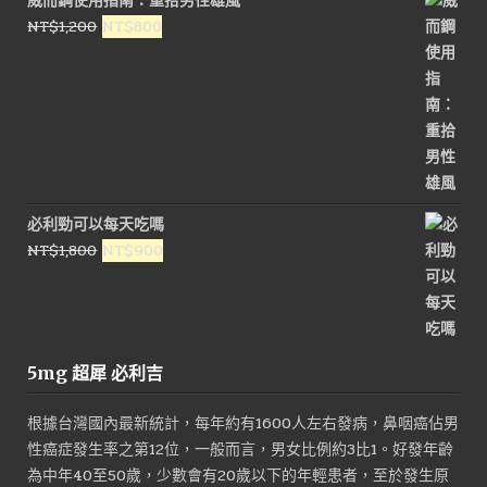
威而鋼使用指南：重拾男性雄風
原
目
NT$
1,200
NT$
800
始
前
價
價
格：
格：
NT$1,200。
NT$800。
必利勁可以每天吃嗎
原
目
NT$
1,800
NT$
900
始
前
價
價
格：
格：
NT$1,800。
NT$900。
5mg 超犀 必利吉
根據台灣國內最新統計，每年約有1600人左右發病，鼻咽癌佔男
性癌症發生率之第12位，一般而言，男女比例約3比1。好發年齡
為中年40至50歲，少數會有20歲以下的年輕患者，至於發生原