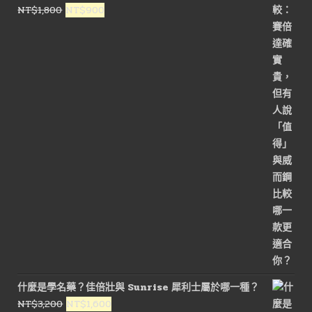
原
目
NT$
1,800
NT$
900
始
前
價
價
格：
格：
NT$1,800。
NT$900。
什麼是學名藥？佳倍壯與 Sunrise 犀利士屬於哪一種？
原
目
NT$
3,200
NT$
1,600