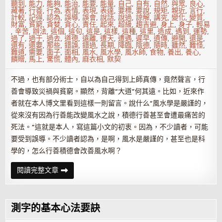
聽到
,
能力
,
能夠
,
能治
,
能要
,
能量
,
自己
,
自有
,
自然
,
與眾
,
良心
,
藏著
,
行善
,
行為
,
表情
,
表現
,
表達
,
要標
,
要說
,
規矩
,
親近
,
言行
,
計較
,
記得
,
認為
,
誤導
,
誤會
,
說話
,
說過
,
諒解
,
講究
,
變化
,
變質
,
財富
,
貧窮
,
貪婪
,
貪心
,
責任
,
起來
,
超級
,
趨吉避
,
身上
,
身子
,
輕易
,
辛苦
,
辦法
,
這個
,
這句
,
這是
,
這樣
,
這種
,
這里
,
造成
,
遇到
,
運勢
,
過了
,
過于
,
過去
,
道德
,
遠離
,
遭天
,
遭遇
,
遲早
,
遺傳
,
避開
,
還是
,
還有
,
還要
,
那些
,
錯誤
,
錯過
,
長期
,
降臨
,
陰德
,
隨時
,
雖然
,
難怪
,
難道
,
需要
,
面子
,
面相
,
風水
,
風水學
,
風水師
,
食物
,
養出
,
養心
,
饋贈
,
馬上
,
驚慌
,
體內
,
麻衣相
,
默契
不過，也有部分術士，自以為自己得到上師真傳，竟然聲言，行
善會導致災禍與貧窮。顯然，背離“大道”何其遠。比如，近來作
者就在本人博文里看到這樣一則留言。說什么“風水學是嚴謹的，
從來沒有因為行善能改變風水之說，積德行善甚至會遭最痛苦的
死法。”這就是本人，寫這篇小文的初衷。因為，不少讀者，可能
要受到誤導。不少讀者認為，是啊，風水是嚴謹的，甚至也是科
學的，怎么行善積德會改善風水啊？
《麻
閱讀完整文章
衣
相
法》
教
你
測字的基本心法要訣
如
何