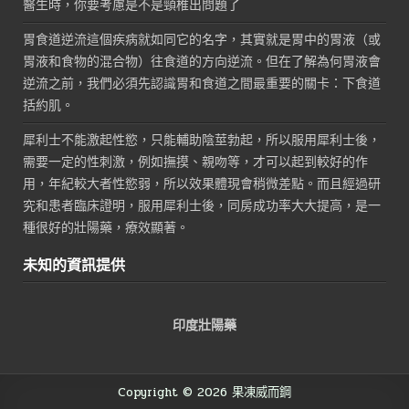
醫生時，你要考慮是不是頸椎出問題了
胃食道逆流這個疾病就如同它的名字，其實就是胃中的胃液（或
胃液和食物的混合物）往食道的方向逆流。但在了解為何胃液會
逆流之前，我們必須先認識胃和食道之間最重要的關卡：下食道
括約肌。
犀利士不能激起性慾，只能輔助陰莖勃起，所以服用犀利士後，
需要一定的性刺激，例如撫摸、親吻等，才可以起到較好的作
用，年紀較大者性慾弱，所以效果體現會稍微差點。而且經過研
究和患者臨床證明，服用犀利士後，同房成功率大大提高，是一
種很好的壯陽藥，療效顯著。
未知的資訊提供
印度壯陽藥
Copyright © 2026 果凍威而鋼