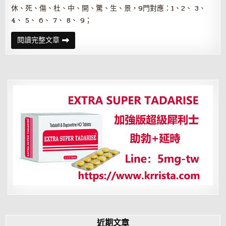
休、死、傷、杜、中、開、驚、生、景，9門對應：1、2、 3、
4、 5、 6、 7、 8、 9；
奇
閱讀完整文章
門
遁
甲
排
盤
心
法
近期文章