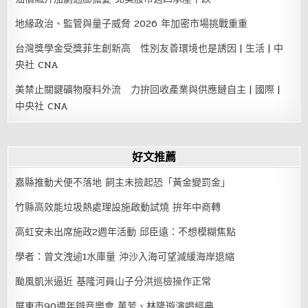
地緣政治、監管與量子威脅 2026 年加密市場挑戰重重
台灣獎學金受獎菲生創新高 性別友善環境也是誘因 | 生活 | 中
央社 CNA
美禁止關鍵礦物廢料外流 力拚回收產業與供應鏈自主 | 國際 |
中央社 CNA
好文推薦
嘉縣推動犬便不落地 飼主未撿起恐「黃金變罰金」
竹縣高效能垃圾熱處理設施啟動試燒 拚年中商轉
高虹安未出席施政2週年活動 邱臣遠：不想模糊焦點
學者：曾文洩逾1水庫量 沖沙入海可望減緩海岸退縮
颱風凱米逼近 基隆河員山子分洪巡檢操作正常
屏東市90週年辦音樂會 萬芳、林隆璇演唱經典