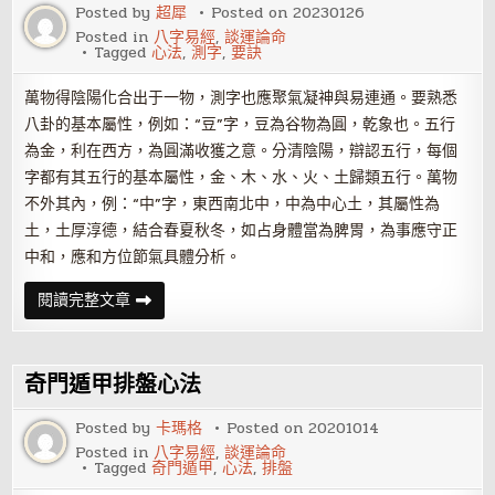
改
Posted by
超犀
Posted on
20230126
善
Posted in
八字易經
,
談運論命
相
Tagged
心法
,
測字
,
要訣
貌
和
運
萬物得陰陽化合出于一物，測字也應聚氣凝神與易連通。要熟悉
勢
八卦的基本屬性，例如：“豆”字，豆為谷物為圓，乾象也。五行
為金，利在西方，為圓滿收獲之意。分清陰陽，辯認五行，每個
字都有其五行的基本屬性，金、木、水、火、土歸類五行。萬物
不外其內，例：“中”字，東西南北中，中為中心土，其屬性為
土，土厚淳德，結合春夏秋冬，如占身體當為脾胃，為事應守正
中和，應和方位節氣具體分析。
測
閱讀完整文章
字
的
基
本
心
奇門遁甲排盤心法
法
要
訣
Posted by
卡瑪格
Posted on
20201014
Posted in
八字易經
,
談運論命
Tagged
奇門遁甲
,
心法
,
排盤