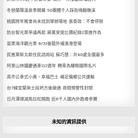
冬戀蘭陽溫泉季開幕 50團體千人踩街嗨翻礁溪
桃園跨年晚會尚未找到舉辦場地 張善政：不會停辦
防台智光案爭議再起 蔣萬安提比價紀錄2策進作為
苗栗海洋觀光季 8/31後龍外埔漁港登場
民進黨新北新住民諮詢站 蘇巧慧：共40處全國最多
阿里山林鐵慶通車112週年 轉骨為耀眼國際名片
高市公車式小黃、幸福巴士 補足偏鄉公共運輸
台7線宜蘭英士段坍方後搶通 夜間預警性封閉
日月潭環湖馬拉松開跑 近6千人國內外跑者參賽
未知的資訊提供