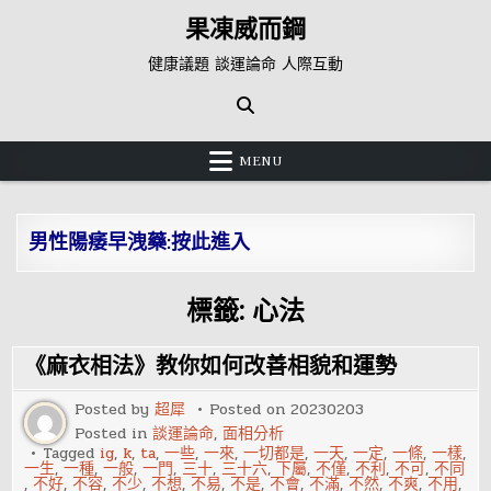
Skip
果凍威而鋼
to
content
健康議題 談運論命 人際互動
MENU
男性陽痿早洩藥:按此進入
標籤:
心法
《麻衣相法》教你如何改善相貌和運勢
Posted by
超犀
Posted on
20230203
Posted in
談運論命
,
面相分析
Tagged
ig
,
k
,
ta
,
一些
,
一來
,
一切都是
,
一天
,
一定
,
一條
,
一樣
,
一生
,
一種
,
一般
,
一門
,
三十
,
三十六
,
下屬
,
不僅
,
不利
,
不可
,
不同
,
不好
,
不容
,
不少
,
不想
,
不易
,
不是
,
不會
,
不滿
,
不然
,
不爽
,
不用
,