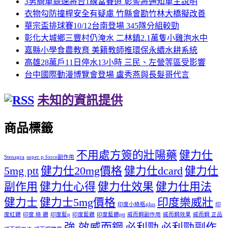
3男騎車競速將台1線當賽道 彰警將通知車主說明
衣物勾防撞桿安全有疑慮 竹縣會勘竹林大橋擬改善
華宗盃排球賽10/12台南登場 345隊分組較勁
彰化大城鄉三豐村仍淹水 二林鎮2.1萬隻小雞泡水中
嘉縣小學食農教育 美籍教師推環保永續水耕系統
高雄28萬戶11日停水13小時 三民、左營等區受影響
台中國際動漫博覽會登場 盧秀燕與長髮哥代言
未知的資訊提供
商品標籤
不用處方簽的壯陽藥
健力仕
Stenagra
super p force副作用
5mg ptt
健力仕20mg價格
健力仕dcard
健力仕
副作用
健力仕心得
健力仕效果
健力仕用法
健力士
健力士5mg價格
印度樂威壯
印度小綠瓶plus
印
度紅鑽
印度 綠 鑽
印度藍p
印度藍鑽
印度藍鑽ptt
威而鋼副作用
威而鋼效果
威而鋼 正品
強 效威而鋼
必利勁
必利勁副作