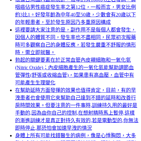
咽癌佔男性癌症發生率之第12位，一般而言，男女比例
約3比1。好發年齡為中年40至50歲，少數會有20歲以下
的年輕患者，至於發生原因乃多重原因構成
這裡要請大家注意的是，副作用不是每個人都會發生，
因個人的體質不同，發生率也不盡相同，民眾初次服藥
時可多觀察自己的身體反應，若發生嚴重不舒服的情形
時，需立即就醫。
勃起的關鍵要素在於正常血管內皮襯細胞和一氧化氮
(Nitric Oxide)；內皮細胞產生的一氧化氮能幫助調節血
管彈性(舒張或收縮血管)，如果患有高血壓，血管中有
可能產生生理變化
在幫助延時方面發揮的效果也值得肯定，目前，有的早
洩患者也會使用它來幫助自己達到不錯的延時和改善行
房時間效果。但要注意的一件事時,訓練持久用的最好是
手動的,因為由你自己的控制,在想射精時馬上暫停,這樣
的漸進訓練才是真正對持久有效的,若是電動型的,你無法
即時停止,那恐怕會加速早洩的情況
身體上所有可能找錯醫生的病例，像是心悸胸悶，大多