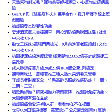
天熱幫狗剃光毛？寵物美容師揭迷思 小心反增皮膚病風
險
GearUP 與《逃離塔科夫》攜手合作，提升新賽季線上遊
戲體驗
攝護腺發炎影響性功能
妻涉酒駕載夫自撞翻車 南投消防協助脫困送醫 | 社會 |
中央社 CNA
勸世三姊妹5萬張門票搶光 9月前進百老匯讀劇 | 文化 |
中央社 CNA
桃園捷運綠線進度延宕 經費擬增233.52億審計處籲捷工
局改善
成人肺鏈疫苗升級20或21價 8/10起公費1劑搞定
翻轉新吃法！農糧署推三種未熟水果消暑又營養
守護長者財產安全 竹縣高齡長照處推廣防詐「一關、
二問、三查」
唱歌助紓壓？研究揭壓力荷爾蒙降 推測對免疫功能、
大腦健康有潛在益處
攝護腺癌偏愛這4種人群，看看你在不在裡面
世界U20田徑錦標賽 羅聖欽5千公尺競走獲第9 | 運動 |