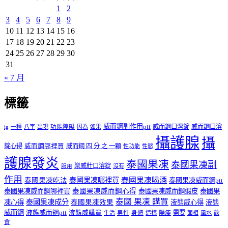
1
2
3
4
5
6
7
8
9
10
11
12
13
14
15
16
17
18
19
20
21
22
23
24
25
26
27
28
29
30
31
« 7 月
標籤
威而鋼副作用ptt
威而鋼口溶錠
威而鋼口溶
ig
一種
八字
出現
功能障礙
因為
如果
攝護腺
攝
錠心得
威而鋼哪裡買
威而鋼 四 分 之 一顆
性功能
性慾
護腺發炎
泰國果凍
泰國果凍副
樂威壯口溶錠
沒有
服用
作用
泰國果凍哪裡買
泰國果凍喝酒
泰國果凍吃法
泰國果凍威而鋼ptt
泰國果凍威而鋼哪裡買
泰國果凍威而鋼心得
泰國果凍威而鋼蝦皮
泰國果
泰國 果凍 購買
泰國果凍成分
凍心得
泰國果凍效果
液態威心得
液態
威而鋼
液態威而鋼ptt
液態威購買
男性
陽痿
需要
生活
身體
這樣
面相
風水
飲
食