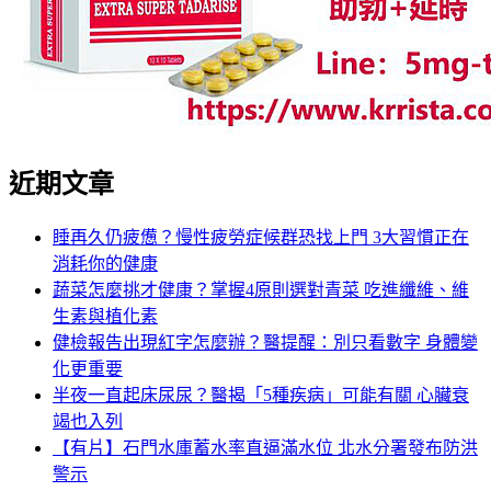
近期文章
睡再久仍疲憊？慢性疲勞症候群恐找上門 3大習慣正在
消耗你的健康
蔬菜怎麼挑才健康？掌握4原則選對青菜 吃進纖維、維
生素與植化素
健檢報告出現紅字怎麼辦？醫提醒：別只看數字 身體變
化更重要
半夜一直起床尿尿？醫揭「5種疾病」可能有關 心臟衰
竭也入列
【有片】石門水庫蓄水率直逼滿水位 北水分署發布防洪
警示