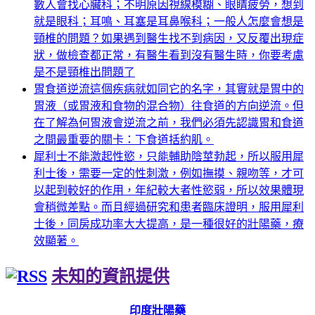
數人會找心臟科；不明原因視線模糊、眼睛疲勞，想到
就是眼科；耳鳴、耳塞是耳鼻喉科；一般人怎麼會想是
頸椎的問題？如果遇到醫生找不到病因，又反覆出現症
狀，做檢查都正常，有醫生看到沒有醫生時，你要考慮
是不是頸椎出問題了
胃食道逆流這個疾病就如同它的名字，其實就是胃中的
胃液（或胃液和食物的混合物）往食道的方向逆流。但
在了解為何胃液會逆流之前，我們必須先認識胃和食道
之間最重要的關卡：下食道括約肌。
犀利士不能激起性慾，只能輔助陰莖勃起，所以服用犀
利士後，需要一定的性刺激，例如撫摸、親吻等，才可
以起到較好的作用，年紀較大者性慾弱，所以效果體現
會稍微差點。而且經過研究和患者臨床證明，服用犀利
士後，同房成功率大大提高，是一種很好的壯陽藥，療
效顯著。
未知的資訊提供
印度壯陽藥