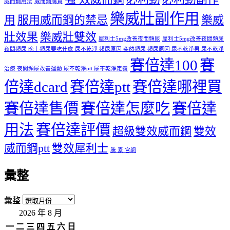
威而鋼用法
威而鋼購買
樂威壯副作用
用
服用威而鋼的禁忌
樂威
壯效果
樂威壯雙效
犀利士5mg改善夜間頻尿
犀利士5mg改善夜間頻尿
夜間頻尿 晚上頻尿要吃什麼 尿不乾淨 頻尿原因 突然頻尿 頻尿原因 尿不乾淨男 尿不乾淨
賽倍達100
賽
治療 夜間頻尿改善運動 尿不乾淨ptt 尿不乾淨定義
倍達dcard
賽倍達ptt
賽倍達哪裡買
賽倍達售價
賽倍達怎麼吃
賽倍達
用法
賽倍達評價
超級雙效威而鋼
雙效
威而鋼ptt
雙效犀利士
騰 素 官網
彙整
彙整
2026 年 8 月
一
二
三
四
五
六
日