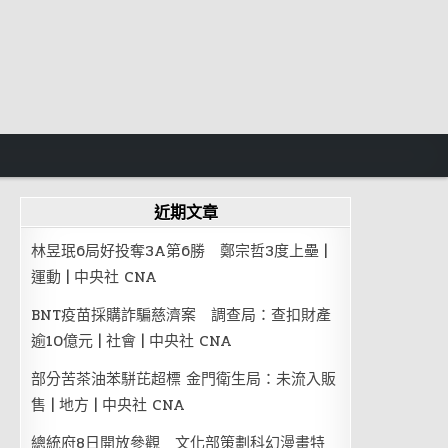
近期文章
林昱珉6局好投奪3A第6勝 鄭宗哲3度上壘 |
運動 | 中央社 CNA
BNT疫苗採購詐騙慈濟案 調查局：查扣財產
逾10億元 | 社會 | 中央社 CNA
部分苦茶油苯駢芘超標 金門衛生局：未流入販
售 | 地方 | 中央社 CNA
總統府8日開放參觀 文化部策劃科幻漫畫特