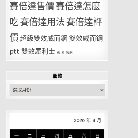
賽倍達售價
賽倍達怎麼
吃
賽倍達用法
賽倍達評
價
超級雙效威而鋼
雙效威而鋼
ptt
雙效犀利士
騰 素 官網
彙整
彙
整
2026 年 8 月
一
二
三
四
五
六
日