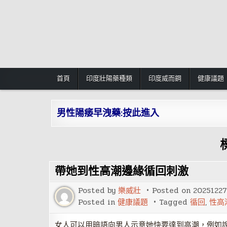
Skip
to
content
首頁
印度壯陽藥種類
印度威而鋼
健康議題
男性陽痿早洩藥:按此進入
帶她到性高潮邊緣循回刺激
Posted by
樂威壯
Posted on
20251227
Posted in
健康議題
Tagged
循回
,
性高
女人可以用暗語向男人示意她快要達到高潮，例如說求