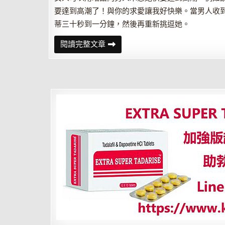
要達到高潮了！與你的求愛讓我好快樂。當男人收
蒂三十秒到一分鐘，然後再重新挑逗她。
帶
閱讀完整文章
她
到
性
高
潮
邊
緣
循
回
刺
激