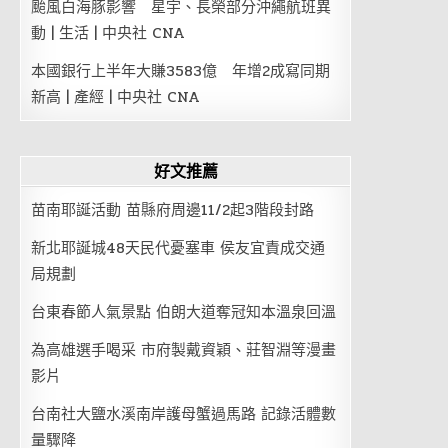
颱風白海豚影響 星宇、長榮部分沖繩航班異
動 | 生活 | 中央社 CNA
本國銀行上半年大賺3583億 年增2成寫同期
新高 | 產經 | 中央社 CNA
好文推薦
苗南耶誕活動 苗縣府周邊11/2起3階段封路
新北耶誕城48天民代憂塞車 侯友宜責成交通
局規劃
台東春節人氣景點 伯朗大道奪冠知本溫泉回溫
為高雄選手喝采 市府製戴資穎、莊智淵等漫畫
影片
台南社大鹽水溪南岸護母蟹過馬路 記錄活體數
量驟降