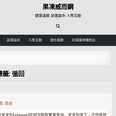
果凍威而鋼
健康議題 談運論命 人際互動
談運論命
人際互動
猜你喜歡
壯陽藥網購商店
標籤:
循回
潮
,
邊緣
求你(please)這個字眼有雙重意涵：求求你停下，不然我就