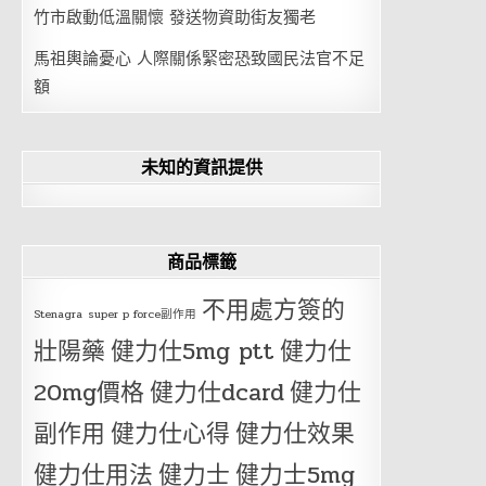
竹市啟動低溫關懷 發送物資助街友獨老
馬祖輿論憂心 人際關係緊密恐致國民法官不足
額
未知的資訊提供
商品標籤
不用處方簽的
Stenagra
super p force副作用
壯陽藥
健力仕5mg ptt
健力仕
20mg價格
健力仕dcard
健力仕
副作用
健力仕心得
健力仕效果
健力仕用法
健力士
健力士5mg