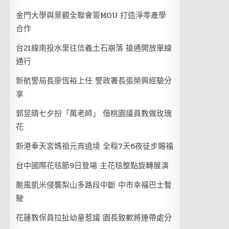
金門大學與景觀全聯會簽MOU 打造淨零產學
合作
台21線南投水里往信義土石崩落 搶通開放單線
通行
新航警局長廖恆裕上任 警政署長張榮興經驗分
享
郭昱晴七夕扮「萬老師」 偕桃園議員教做玫瑰
花
新港奉天宮媽祖元宵遶境 全程7天6夜徒步賜福
台中國際花毯節9日登場 主花毯整點旋轉展演
颱風凱米侵襲梨山多路段中斷 中市幸福巴士暫
駛
花蓮教保員拉扯幼童惹議 園長致歉將連帶處分