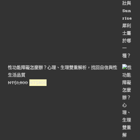
NT$3,200。
NT$1,600。
性功能障礙怎麼辦？心理、生理雙重解析，找回自信與性
生活品質
原
目
NT$
1,800
NT$
800
始
前
價
價
格：
格：
NT$1,800。
NT$800。