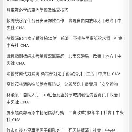
想車震必學的車內準備及性交技巧
賴總統盼深化台日安全韌性合作 實現自由開放印太 | 政治 | 中
央社 CNA
欲採購BNT疫苗遭詐逾10億 慈濟：不排除民事訴訟求償 | 社會 |
中央社 CNA
議員指劃標線未考量實況釀民怨 北市交通局：改善 | 地方 | 中
央社 CNA
堵醫材商代刀漏洞 衛福部訂定手術室指引 | 生活 | 中央社 CNA
高雄茂林消防進部落宣導防災 父親節送上最實用「安全禮物」
林飛帆：自助人助 10駐台友盟分享城鎮韌性演習資訊 | 政治 |
中央社 CNA
屏東議員郭再添中籍配偶涉行賄 二審改重判3年半 | 社會 | 中央
社 CNA
竹市府後方停車場男子倒臥身亡 死因待釐清 | 社會 | 中央社