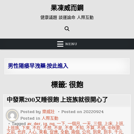
Skip
果凍威而鋼
to
content
健康議題 談運論命 人際互動
MENU
男性陽痿早洩藥:按此進入
標籤:
很飽
中發票200又睡很飽 上班族就很開心了
Posted by
樂威壯
Posted on
20220924
Posted in
人際互動
Tagged
av
,
der
,
ig
,
ng
,
一下
,
一個月
,
一天
,
三個
,
上床
,
上班
,
上班族
,
下來
,
不在
,
不想
,
不是
,
不會
,
不知
,
不算
,
不過
,
中秋節
,
之前
,
也許
,
人心
,
來看
,
促進
,
全勤
,
兩個
,
公司
,
到來
,
到手
,
千元
,