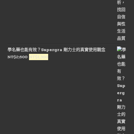
學名藥也能有效？Supergra 剛力士的真實使用觀念
原
目
NT$
2,600
NT$
1,300
始
前
價
價
格：
格：
NT$2,600。
NT$1,300。