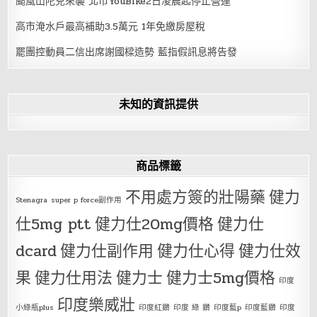
颱風山陀兒來襲 北市YouBike2日凌晨起停止營運
高市淹水戶最高補助3.5萬元 1年免繳房屋稅
罷團控動員二信出席謝國樑造勢 藍指假訊息將告發
未知的資訊提供
商品標籤
不用處方簽的壯陽藥
健力
Stenagra
super p force副作用
仕5mg ptt
健力仕20mg價格
健力仕
dcard
健力仕副作用
健力仕心得
健力仕效
果
健力仕用法
健力士
健力士5mg價格
印度
印度樂威壯
小綠瓶plus
印度紅鑽
印度 綠 鑽
印度藍p
印度藍鑽
印度