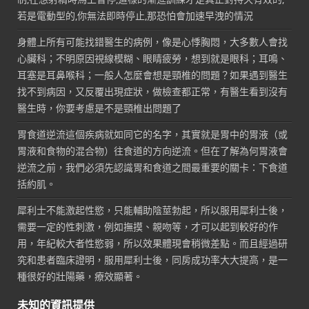
若是電動型的,你無法即時停止,那恐怕會加速早洩的情況
身體上所有可能找錯醫生的病例，像是心悸胸悶，大多數人會找
心臟科；不明原因視線模糊、眼睛疲勞，想到就是眼科；耳鳴、
耳塞是耳鼻喉科；一般人怎麼會想是頸椎的問題？如果遇到醫生
找不到病因，又反覆出現症狀，做檢查都正常，有醫生看到沒有
醫生時，你要考慮是不是頸椎出問題了
胃食道逆流這個疾病就如同它的名字，其實就是胃中的胃液（或
胃液和食物的混合物）往食道的方向逆流。但在了解為何胃液會
逆流之前，我們必須先認識胃和食道之間最重要的關卡：下食道
括約肌。
犀利士不能激起性慾，只能輔助陰莖勃起，所以服用犀利士後，
需要一定的性刺激，例如撫摸、親吻等，才可以起到較好的作
用，年紀較大者性慾弱，所以效果體現會稍微差點。而且經過研
究和患者臨床證明，服用犀利士後，同房成功率大大提高，是一
種很好的壯陽藥，療效顯著。
未知的資訊提供