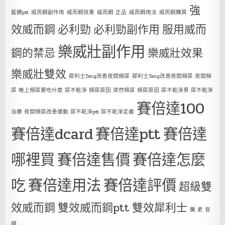
強
藍鑽ptt
威而鋼副作用
威而鋼效果
威而鋼 正品
威而鋼用法
威而鋼購買
效威而鋼
必利勁
必利勁副作用
服用威而
樂威壯副作用
鋼的禁忌
樂威壯效果
樂威壯雙效
犀利士5mg改善夜間頻尿
犀利士5mg改善夜間頻尿 夜間頻
尿 晚上頻尿要吃什麼 尿不乾淨 頻尿原因 突然頻尿 頻尿原因 尿不乾淨男 尿不乾淨
賽倍達100
治療 夜間頻尿改善運動 尿不乾淨ptt 尿不乾淨定義
賽倍達dcard
賽倍達ptt
賽倍達
哪裡買
賽倍達售價
賽倍達怎麼
吃
賽倍達用法
賽倍達評價
超級雙
效威而鋼
雙效威而鋼ptt
雙效犀利士
騰 素 官
網