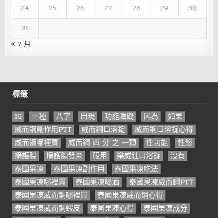
24
25
26
27
28
29
30
31
« 7 月
標籤
IG
一種
八字
出現
功能障礙
因為
如果
威而鋼副作用PTT
威而鋼口溶錠
威而鋼口溶錠心得
威而鋼哪裡買
威而鋼 四 分 之 一顆
性功能
性慾
攝護腺
攝護腺發炎
服用
樂威壯口溶錠
沒有
泰國果凍
泰國果凍副作用
泰國果凍吃法
泰國果凍哪裡買
泰國果凍喝酒
泰國果凍威而鋼PTT
泰國果凍威而鋼哪裡買
泰國果凍威而鋼心得
泰國果凍威而鋼蝦皮
泰國果凍心得
泰國果凍成分