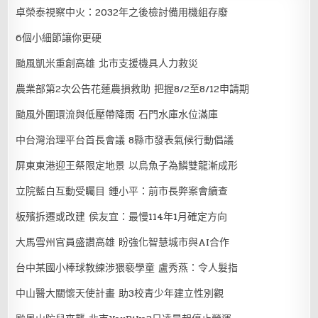
卓榮泰視察中火：2032年之後檢討備用機組存廢
6個小細節讓你更硬
颱風凱米重創高雄 北市支援機具人力救災
農業部第2次公告花蓮農損救助 把握8/2至8/12申請期
颱風外圍環流與低壓帶降雨 石門水庫水位滿庫
中台灣治理平台首長會議 8縣市發表氣候行動倡議
屏東東港迎王祭限定地景 以烏魚子為鱗雙龍漸成形
立院藍白互動受矚目 鍾小平：前市長弊案會續查
板殯拆遷或改建 侯友宜：最慢114年1月確定方向
大馬雪州官員盛讚高雄 盼強化智慧城市與AI合作
台中某國小棒球教練涉猥褻學童 盧秀燕：令人髮指
中山醫大關懷天使計畫 助3校青少年建立性別觀