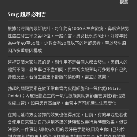
5mg 超犀 必利吉
根據台灣國內最新統計，每年約有1600人左右發病，鼻咽癌佔男
性癌症發生率之第12位，一般而言，男女比例約3比1。好發年齡
為中年40至50歲，少數會有20歲以下的年輕患者，至於發生原
因乃多重原因構成
這裡要請大家注意的是，副作用不是每個人都會發生，因個人的
體質不同，發生率也不盡相同，民眾初次服藥時可多觀察自己的
身體反應，若發生嚴重不舒服的情形時，需立即就醫。
勃起的關鍵要素在於正常血管內皮襯細胞和一氧化氮(Nitric
Oxide)；內皮細胞產生的一氧化氮能幫助調節血管彈性(舒張或
收縮血管)，如果患有高血壓，血管中有可能產生生理變化
在幫助延時方面發揮的效果也值得肯定，目前，有的早洩患者也
會使用它來幫助自己達到不錯的延時和改善行房時間效果。但要
注意的一件事時,訓練持久用的最好是手動的,因為由你自己的控
制,在想射精時馬上暫停,這樣的漸進訓練才是真正對持久有效的,