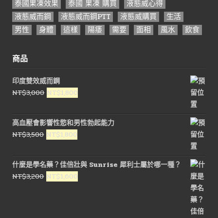
泰國果凍效果
泰國 果凍 購買
液態威心得
液態威而鋼
液態威而鋼PTT
液態威購買
生活
男性
身體
這樣
陽痿
需要
面相
風水
飲食
商品
印度雙效威而鋼
原
目
NT$
3,000
NT$
1,800
始
前
價
價
高血壓會影響性慾和男性勃起能力
格：
格：
原
目
NT$
3,500
NT$
1,800
NT$3,000。
NT$1,800。
始
前
價
價
什麼是學名藥？佳倍壯與 Sunrise 犀利士屬於哪一種？
格：
格：
原
目
NT$
3,200
NT$
1,600
NT$3,500。
NT$1,800。
始
前
價
價
格：
格：