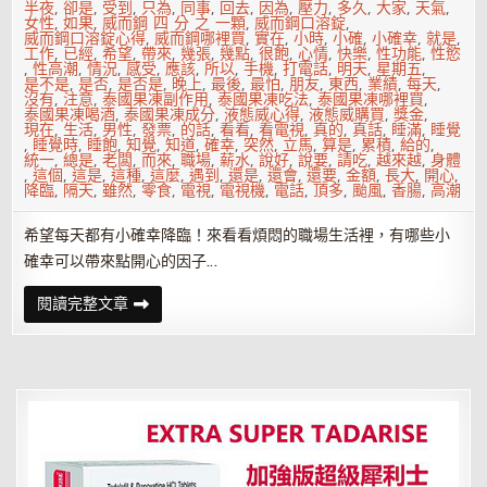
半夜
,
卻是
,
受到
,
只為
,
同事
,
回去
,
因為
,
壓力
,
多久
,
大家
,
天氣
,
女性
,
如果
,
威而鋼 四 分 之 一顆
,
威而鋼口溶錠
,
威而鋼口溶錠心得
,
威而鋼哪裡買
,
實在
,
小時
,
小確
,
小確幸
,
就是
,
工作
,
已經
,
希望
,
帶來
,
幾張
,
幾點
,
很飽
,
心情
,
快樂
,
性功能
,
性慾
,
性高潮
,
情況
,
感受
,
應該
,
所以
,
手機
,
打電話
,
明天
,
星期五
,
是不是
,
是否
,
是否是
,
晚上
,
最後
,
最怕
,
朋友
,
東西
,
業績
,
每天
,
沒有
,
注意
,
泰國果凍副作用
,
泰國果凍吃法
,
泰國果凍哪裡買
,
泰國果凍喝酒
,
泰國果凍成分
,
液態威心得
,
液態威購買
,
獎金
,
現在
,
生活
,
男性
,
發票
,
的話
,
看看
,
看電視
,
真的
,
真話
,
睡滿
,
睡覺
,
睡覺時
,
睡飽
,
知覺
,
知道
,
確幸
,
突然
,
立馬
,
算是
,
累積
,
給的
,
統一
,
總是
,
老闆
,
而來
,
職場
,
薪水
,
說好
,
說要
,
請吃
,
越來越
,
身體
,
這個
,
這是
,
這種
,
這麼
,
遇到
,
還是
,
還會
,
還要
,
金額
,
長大
,
開心
,
降臨
,
隔天
,
雖然
,
零食
,
電視
,
電視機
,
電話
,
頂多
,
颱風
,
香腸
,
高潮
希望每天都有小確幸降臨！來看看煩悶的職場生活裡，有哪些小
確幸可以帶來點開心的因子…
中
閱讀完整文章
發
票
200
又
睡
很
飽
上
班
族
就
很