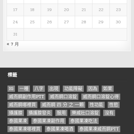
17
18
19
20
21
22
23
24
25
26
27
28
29
30
31
« 7 月
標籤
IG
一種
八字
出現
功能障礙
因為
如果
威而鋼副作用PTT
威而鋼口溶錠
威而鋼口溶錠心得
威而鋼哪裡買
威而鋼 四 分 之 一顆
性功能
性慾
攝護腺
攝護腺發炎
服用
樂威壯口溶錠
沒有
泰國果凍
泰國果凍副作用
泰國果凍吃法
泰國果凍哪裡買
泰國果凍喝酒
泰國果凍威而鋼PTT