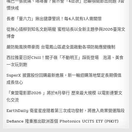
嘴巴一張就痛、喀喀響？醫示警「4症狀」恐顳顎關節出問題 3習
慣快戒
長者「量六力」揪出健康警訊！每4人就有1人需關懷
從無心插柳到知名文創萌寵 蜜柑站長以全新主題參與2026臺灣文
博會
嚴防颱風挾帶豪雨 台電鳳山區處全面啟動各項防颱應變機制
西拉雅夏日好Chill！關子嶺「不動明王」踩街登場 泡湯、美食
一次玩到飽
SuperX 披露股份回購最新進展，新一輪迴購落地堅定長期價值
成長信心
「東盟電影節2026 」將於8月舉行 歷來最大規模 以電影連繫文
化交流
EarthDaily 衛星星座隨着第三次成功發射，將進入商業營運階段
Defiance 隆重推出歐洲首個 Photonics UCITS ETF (PHOT)