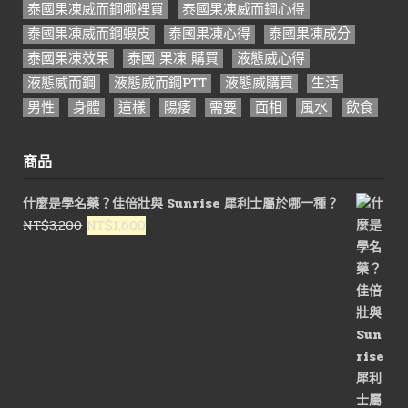
泰國果凍威而鋼哪裡買
泰國果凍威而鋼心得
泰國果凍威而鋼蝦皮
泰國果凍心得
泰國果凍成分
泰國果凍效果
泰國 果凍 購買
液態威心得
液態威而鋼
液態威而鋼PTT
液態威購買
生活
男性
身體
這樣
陽痿
需要
面相
風水
飲食
商品
什麼是學名藥？佳倍壯與 Sunrise 犀利士屬於哪一種？
原
目
NT$
3,200
NT$
1,600
始
前
價
價
格：
格：
NT$3,200。
NT$1,600。