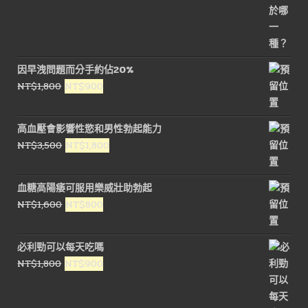
因早洩問題而分手約佔20%
原
目
NT$
1,800
NT$
900
始
前
價
價
高血壓會影響性慾和男性勃起能力
格：
格：
原
目
NT$
3,500
NT$
1,800
NT$1,800。
NT$900。
始
前
價
價
血糖高陽痿可服用樂威壯助勃起
格：
格：
原
目
NT$
1,600
NT$
800
NT$3,500。
NT$1,800。
始
前
價
價
必利勁可以每天吃嗎
格：
格：
原
目
NT$
1,800
NT$
900
NT$1,600。
NT$800。
始
前
價
價