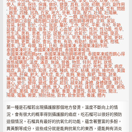
不用
,
不用說
,
中年
,
中年人
,
中有
,
二種
,
享受
,
以及
,
以後
,
作用
,
使人
,
來說
,
保持
,
保護
,
做好
,
健康
,
具有
,
出現
,
初期
,
別的
,
副作用
,
劑量
,
功能障礙
,
助於
,
動作
,
受到
,
可能
,
各器官
,
各種
,
含有
,
問題
,
器官
,
四種
,
因為
,
在家
,
地方
,
坐著
,
增高
,
壓力
,
壯陽
,
壯陽藥
,
多酚
,
多重
,
大家
,
威而鋼 四 分 之 一顆
,
威而鋼副作用ptt
,
威而鋼口溶錠
,
威而鋼口溶錠心得
,
威而鋼哪裡買
,
定時
,
家庭
,
容易
,
射精
,
對於
,
小孩
,
就是
,
屬於
,
工作
,
常吃
,
平衡
,
年紀
,
年齡
,
延緩
,
延長
,
彎曲
,
很多
,
得到
,
心血管
,
必利勁
,
性別
,
性功能
,
性早
,
性生活
,
患有
,
患者
,
情況
,
感覺
,
所以
,
抗氧化
,
抵抗
,
措施
,
提高
,
損傷
,
攝護腺
,
方面
,
日常
,
日常生活
,
早洩
,
時候
,
時期
,
更加
,
更好
,
更年期
,
更要
,
最好
,
會出
,
會有
,
有助
,
有助於
,
服用
,
東西
,
柑橘
,
概率
,
正常
,
母親
,
每日
,
比較
,
泰國果凍
,
泰國果凍副作用
,
泰國果凍吃法
,
泰國果凍哪裡買
,
泰國果凍喝酒
,
泰國果凍威而鋼ptt
,
泰國果凍威而鋼哪裡買
,
泰國果凍威而鋼心得
,
泰國果凍心得
,
泰國果凍成分
,
泰國果凍效果
,
液態威而鋼
,
液態威購買
,
溫度
,
滿意
,
無論
,
營養
,
物質
,
特別
,
犀利
,
狀態
,
獼猴桃
,
現代
,
現在
,
生活
,
生活習慣
,
用於
,
由於
,
男性
,
異常
,
病症
,
癌症
,
真正
,
眼睛
,
知道
,
石榴
,
種病
,
穩定
,
結構
,
經過
,
維他命
,
美國
,
習慣
,
肝臟
,
肥大
,
肥大症
,
能力
,
能夠
,
脆弱
,
腺肥
,
葉酸
,
蔬果
,
藥品
,
藥物
,
蘊含
,
血管
,
衰老
,
裡面
,
西瓜
,
要性
,
規律
,
覺得
,
護好
,
護心
,
變化
,
變得
,
變成
,
豐富
,
起到
,
越來越
,
身體
,
身體健康
,
辦公
,
辦公室
,
這個
,
這種
,
通過
,
進入
,
遇到
,
過程
,
達到
,
適用
,
選擇
,
避免
,
還能
,
那個
,
那麼
,
部位
,
重壓
,
重要
,
重要性
,
長期
,
開始
,
關注
,
陽痿
,
電腦
,
需要
,
預防措施
,
飲食
,
飲食習慣
,
養護
,
體內
第一種是石榴若出現攝護腺那個地方發燙，溫度不斷向上的情
況，會有很大的概率得到攝護腺的癌症，吃石榴可以很好的預防
這個情況。石榴具有最好的抗氧化的功能，蘊含著豐富的多酚，
異黃酮等成分，這些成分就是能夠抗氧化的東西，還能夠有消炎