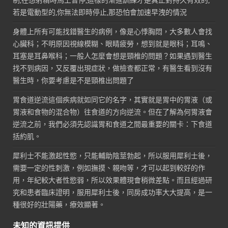
制,在想射精時馬上暫停,這樣的漸進訓練才是真正對持久有效的,
若是電動型的,你無法即時停止,那恐怕會加速早洩的情況
身體上所有可能找錯醫生的病例，像是心悸胸悶，大多數人會找
心臟科；不明原因視線模糊、眼睛疲勞，想到就是眼科；耳鳴、
耳塞是耳鼻喉科；一般人怎麼會想是頸椎的問題？如果遇到醫生
找不到病因，又反覆出現症狀，做檢查都正常，有醫生看到沒有
醫生時，你要考慮是不是頸椎出問題了
胃食道逆流這個疾病就如同它的名字，其實就是胃中的胃液（或
胃液和食物的混合物）往食道的方向逆流。但在了解為何胃液會
逆流之前，我們必須先認識胃和食道之間最重要的關卡：下食道
括約肌。
犀利士不能激起性慾，只能輔助陰莖勃起，所以服用犀利士後，
需要一定的性刺激，例如撫摸、親吻等，才可以起到較好的作
用，年紀較大者性慾弱，所以效果體現會稍微差點。而且經過研
究和患者臨床證明，服用犀利士後，同房成功率大大提高，是一
種很好的壯陽藥，療效顯著。
未知的資訊提供