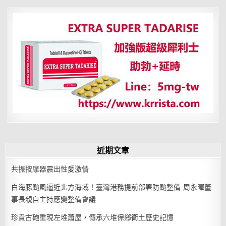
章
力
豐
分
富
頁
近期文章
共振按摩器震出性愛激情
白海豚颱風逼近北方海域！臺灣港務提前部署防颱整備 周永暉董
事長親自主持應變整備會議
珍貴古砲重現左堆蕭屋，傳承六堆保鄉衛土歷史記憶