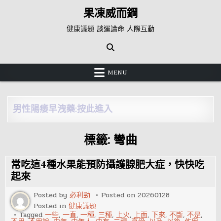
Skip
果凍威而鋼
to
content
健康議題 談運論命 人際互動
MENU
男性陽痿早洩藥:按此進入
標籤:
彎曲
常吃這4種水果能預防攝護腺肥大症，快快吃
起來
Posted by
必利勁
Posted on
20260128
Posted in
健康議題
Tagged
一些
,
一直
,
一種
,
三種
,
上火
,
上面
,
下來
,
不斷
,
不是
,