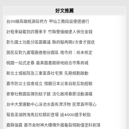
好文推薦
台20線高雄桃源段坍方 甲仙工務段設便道通行
計程車疑載到詐團車手 竹縣警循線逮人保住金錢
彰化國土功能分區圖審議 縣府擬再開2次會才提送
居民反對九崴電廠進樹谷園區 南市府：尚未核定
桃園一站式走春 最美圖書館綠地結合市集商城
新北土城板院及三重富貴社宅案 先期規劃啟動
嘉市防災士協會成立 借鏡日本災害自助互助經驗
麥寮社教園區揮別蚊子館 活化啟用春節活動滿檔
台中大里運動中心泳池水面有漂浮物 民眾直呼噁心
菊島澎湖跨海馬拉松精彩登場 逾4000選手較勁
嘉縣強震 嘉市金財神大樓傳外牆龜裂現勘僅塗料剝落