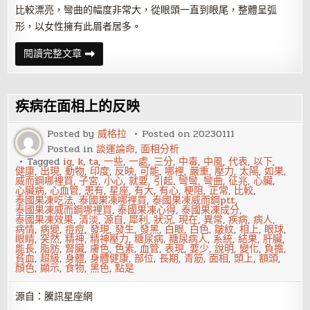
比較漂亮，彎曲的幅度非常大，從眼頭一直到眼尾，整體呈弧
形，以女性擁有此眉者居多。
面
閱讀完整文章
相
解
析
何
為
疾病在面相上的反映
柳
葉
眉
Posted by
威格拉
Posted on
20230111
Posted in
談運論命
,
面相分析
Tagged
ig
,
k
,
ta
,
一些
,
一處
,
三分
,
中毒
,
中風
,
代表
,
以下
,
健康
,
出現
,
動物
,
印度
,
反映
,
可能
,
哪裡
,
嚴重
,
壓力
,
太陽
,
如果
,
威而鋼哪裡買
,
子宮
,
小心
,
就要
,
引起
,
彎彎
,
彎曲
,
征兆
,
心臟
,
心臟病
,
心血管
,
患有
,
星座
,
有大
,
有心
,
梗阻
,
正常
,
比較
,
泰國果凍吃法
,
泰國果凍哪裡買
,
泰國果凍威而鋼ptt
,
泰國果凍威而鋼哪裡買
,
泰國果凍心得
,
泰國果凍成分
,
泰國果凍效果
,
清淡
,
源自
,
犀利
,
狀況
,
現在
,
異常
,
疾病
,
病人
,
病情
,
病變
,
痘痘
,
發現
,
發生
,
發黑
,
白眼
,
白色
,
皺紋
,
相上
,
眼球
,
眼睛
,
突然
,
精神
,
精神壓力
,
糖尿病
,
糖尿病人
,
系統
,
結果
,
肝臟
,
能長
,
脂肪
,
腎臟
,
膚色
,
色素
,
血管
,
表現
,
要少
,
說明
,
變化
,
負擔
,
貧血
,
超級
,
身體
,
身體健康
,
部位
,
長期
,
青筋
,
面相
,
頭上
,
額頭
,
顏色
,
顯示
,
食物
,
黑色
,
點是
源自：騰訊星座網