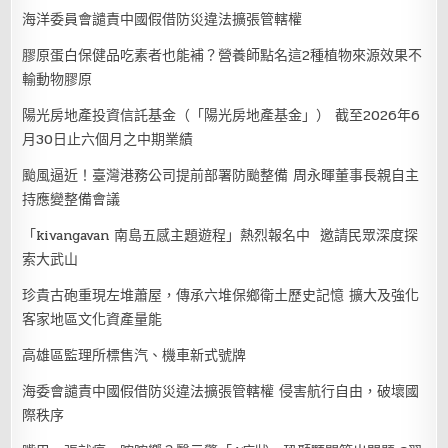
海洋委員會譴責中國假借防災違法擴張管轄權
膠原蛋白保健品吃素者也能補？營養師點名這2種植物來源效果不
輸動物膠原
陽光房地產投資信託基金（「陽光房地產基金」） 截至2026年6
月30日止六個月之中期業績
颱風逼近！臺灣港務公司提前部署防颱整備 周永暉董事長親自主
持應變整備會議
「kivangavan 南島五感主題遊程」熱烈報名中 邀請民眾深度探
索大武山
珍貴古砲重現左堆蕭屋，傳承六堆保鄉衛土歷史記憶 擴大及強化
客家地區文化資產量能
高雄區監理所標售汽、機車新式號牌
海委會譴責中國假借防災違法擴張管轄權 侵害航行自由，破壞國
際秩序