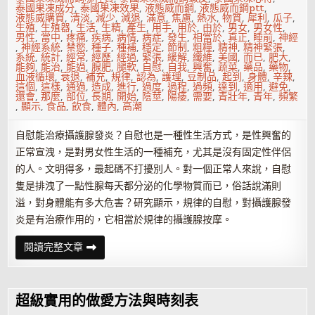
泰國果凍成分
,
泰國果凍效果
,
液態威而鋼
,
液態威而鋼ptt
,
液態威購買
,
清淡
,
減少
,
減退
,
滿意
,
焦慮
,
熱水
,
物質
,
犀利
,
瓜子
,
生殖
,
生殖器
,
生活
,
生精
,
產生
,
用手
,
用於
,
由於
,
男女
,
男女性
,
男性
,
當中
,
疼痛
,
疾病
,
病情
,
病症
,
發生
,
相當於
,
真正
,
睡前
,
神經
,
神經系統
,
禁慾
,
種子
,
種補
,
穩定
,
節制
,
粗糧
,
精神
,
精神緊張
,
系統
,
統計
,
經常
,
經歷
,
經過
,
緊張
,
緩解
,
纖維
,
美國
,
而已
,
肥大
,
能夠
,
能治
,
能過
,
腺肥
,
腿軟
,
自慰
,
自我
,
興奮
,
蔬菜
,
藥品
,
藥物
,
血液循環
,
衰退
,
補充
,
規律
,
認為
,
護理
,
豆制品
,
起到
,
身體
,
辛辣
,
這個
,
這樣
,
通過
,
造成
,
進行
,
過度
,
過程
,
過頻
,
達到
,
適用
,
避免
,
還會
,
那麼
,
部位
,
長期
,
開始
,
陰莖
,
陽痿
,
需要
,
青壯年
,
青年
,
頻繁
,
顯示
,
食品
,
飲食
,
體內
,
高潮
自慰能治療攝護腺發炎？自慰也是一種性生活方式，是性興奮的
正常宣洩，是對男女性生活的一種補充，尤其是沒有固定性伴侶
的人。文明得多，最起碼不打擾別人。對一個正常人來說，自慰
隻是排洩了一點性腺每天都分泌的化學物質而已，俗話說滿則
溢，對身體能有多大危害？研究顯示，規律的自慰，對攝護腺發
炎是有治療作用的，它相當於規律的攝護腺按摩。
自
閱讀完整文章
慰
把
握
度
才
超級實用的做愛方法與時刻表
能