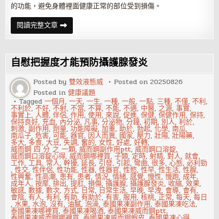
的功能，避免身體裡面健康正常的部位受到損傷。
常
閱讀完整文章
吃
這
4
種
水
自慰把握度才能預防攝護腺發炎
果
能
預
Posted by
雙效液態威
Posted on
20250826
防
Posted in
健康議題
攝
護
Tagged
一個月
,
一天
,
一生
,
一種
,
一般
,
一點
,
三種
,
不僅
,
不利
,
腺
不利於
,
不好
,
不射
,
不當
,
不算
,
不能
,
不適
,
中醫
,
之源
,
事實
,
肥
事實上
,
人體
,
伴侶
,
作用
,
使用
,
來說
,
促進
,
保健
,
保健作用
,
保持
,
大
保持良好
,
充血
,
內分泌
,
凡事
,
分泌物
,
分鐘
,
初期
,
別人
,
利於
,
症，
刺激
,
副作用
,
劑量
,
功能障礙
,
加重
,
助於
,
勃起
,
化學
,
南瓜
,
快
南瓜子
,
危害
,
可能
,
器官
,
因人而異
,
國家
,
壓力
,
壯陽
,
壯陽藥
,
快
多大
,
多食
,
大豆
,
失調
,
奮的
,
女性
,
好處
,
好轉
,
吃
威而鋼 四 分 之 一顆
,
威而鋼副作用ptt
,
威而鋼口溶錠
,
起
威而鋼口溶錠心得
,
威而鋼哪裡買
,
子類
,
定時
,
射精
,
對人
,
就會
,
來
工作
,
工具
,
常人
,
幹擾
,
延長
,
引發
,
引起
,
彎曲
,
很多
,
心態
,
必利勁
,
性交
,
性伴侶
,
性功能
,
性器
,
性器官
,
性慾
,
性早
,
性生活
,
性腺
,
性興奮
,
性高潮
,
患有
,
患者
,
情況
,
情緒
,
感覺
,
慢性
,
慢跑
,
成年
,
成年人
,
按摩
,
排出
,
提肛
,
損傷
,
攝護腺
,
攝護腺發炎
,
收縮
,
效果
,
敏感
,
數據
,
數次
,
方式
,
日常
,
日常生活
,
早晚
,
早洩
,
會導
,
會有
,
會陰
,
有人
,
有利
,
有助
,
有助於
,
有害
,
服用
,
核桃
,
正常
,
每天
,
每日
,
水果
,
水泡
,
沒有
,
油膩
,
泡澡
,
泰國果凍副作用
,
泰國果凍吃法
,
泰國果凍哪裡買
,
泰國果凍喝酒
,
泰國果凍威而鋼ptt
,
泰國果凍威而鋼哪裡買
,
泰國果凍威而鋼蝦皮
,
泰國果凍心得
,