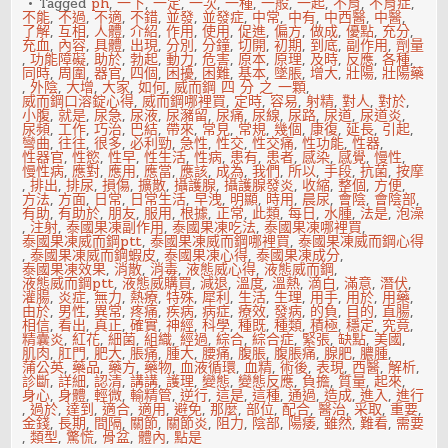
刻
Tagged
ph
,
一下
,
一定
,
一次
,
一種
,
一般
,
一起
,
不育
,
不育症
,
表
不能
,
不過
,
不適
,
不錯
,
並發
,
並發症
,
中常
,
中有
,
中西醫
,
中醫
,
了解
,
互相
,
人體
,
介紹
,
作用
,
使用
,
促進
,
偏方
,
做成
,
優點
,
充分
,
充血
,
內容
,
具體
,
出現
,
分別
,
分鐘
,
切開
,
初期
,
到底
,
副作用
,
劑量
,
功能障礙
,
助於
,
勃起
,
動力
,
危害
,
原本
,
原理
,
及時
,
反應
,
各種
,
同時
,
周圍
,
器官
,
四個
,
困擾
,
困難
,
基本
,
墜脹
,
增大
,
壯陽
,
壯陽藥
,
外陰
,
大增
,
大家
,
如何
,
威而鋼 四 分 之 一顆
,
威而鋼口溶錠心得
,
威而鋼哪裡買
,
定時
,
容易
,
射精
,
對人
,
對於
,
小腹
,
就是
,
尿急
,
尿液
,
尿瀦留
,
尿痛
,
尿線
,
尿路
,
尿道
,
尿道炎
,
尿頻
,
工作
,
巧治
,
巴結
,
帶來
,
常見
,
常規
,
幾個
,
康復
,
延長
,
引起
,
彎曲
,
往往
,
很多
,
必利勁
,
急性
,
性交
,
性交痛
,
性功能
,
性器
,
性器官
,
性慾
,
性早
,
性生活
,
性病
,
患有
,
患者
,
感染
,
感覺
,
慢性
,
慢性病
,
應對
,
應用
,
應當
,
應該
,
成為
,
我們
,
所以
,
手段
,
抗菌
,
按摩
,
排出
,
排尿
,
損傷
,
擴散
,
攝護腺
,
攝護腺發炎
,
收縮
,
整個
,
方便
,
方法
,
方面
,
日常
,
日常生活
,
早洩
,
明顯
,
時用
,
晨尿
,
會陰
,
會陰部
,
有助
,
有助於
,
朋友
,
服用
,
根據
,
正常
,
此類
,
每日
,
水腫
,
法是
,
泡澡
,
注射
,
泰國果凍副作用
,
泰國果凍吃法
,
泰國果凍哪裡買
,
泰國果凍威而鋼ptt
,
泰國果凍威而鋼哪裡買
,
泰國果凍威而鋼心得
,
泰國果凍威而鋼蝦皮
,
泰國果凍心得
,
泰國果凍成分
,
泰國果凍效果
,
消散
,
消毒
,
液態威心得
,
液態威而鋼
,
液態威而鋼ptt
,
液態威購買
,
減退
,
溫度
,
溫熱
,
滴白
,
滿意
,
潛伏
,
灌腸
,
炎症
,
無力
,
熱療
,
特殊
,
犀利
,
生活
,
生理
,
用手
,
用於
,
用藥
,
由於
,
男性
,
異常
,
疼痛
,
疾病
,
病症
,
療效
,
發病
,
的負
,
目的
,
直腸
,
相信
,
看出
,
真正
,
確實
,
神經
,
科學
,
種既
,
種類
,
積極
,
穩定
,
究竟
,
精囊炎
,
紅花
,
細菌
,
組織
,
經過
,
綜合
,
綜合症
,
緊張
,
缺點
,
美國
,
肌肉
,
肛門
,
肥大
,
脹痛
,
腫大
,
腰痛
,
腹脹
,
腹脹痛
,
腺肥
,
膿腫
,
蒲公英
,
藥品
,
藥方
,
藥物
,
血液循環
,
血精
,
術後
,
表現
,
西醫
,
解析
,
診斷
,
詳細
,
認清
,
講講
,
護理
,
變態
,
變態反應
,
負擔
,
質量
,
起來
,
身心
,
身體
,
輕微
,
輸精管
,
逆行
,
這是
,
這種
,
通過
,
造成
,
進入
,
進行
,
過於
,
達到
,
適合
,
適用
,
避免
,
那麼
,
部位
,
配合
,
醫治
,
采取
,
重要
,
金錢
,
長期
,
間隔
,
關節
,
關節炎
,
阻力
,
陰部
,
陽痿
,
雖然
,
難看
,
需要
,
類型
,
驚慌
,
骨盆
,
體內
,
點是