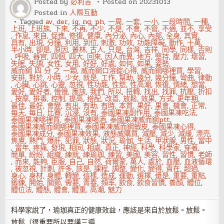
Posted by
必利吉
Posted on
20231013
身
Posted in
人際互動
體
是
Tagged
av
,
der
,
ig
,
ng
,
ph
,
一周
,
一套
,
一小
,
一段時間
,
一種
,
否
上班
,
上班族
,
下來
,
不再
,
不少
,
不是
,
不會
,
不管
,
不適
,
並不
,
享受
健
,
作息
,
來自
,
促進
,
修復
,
健康
,
內分泌
,
內心
,
內部
,
全身
,
其實
,
康
具有
,
出現
,
分鐘
,
利用
,
到位
,
刺激
,
功效
,
功能障礙
,
動作
,
十萬
,
半小時
,
卻是
,
原因
,
叢林
,
古人
,
只是
,
台灣
,
吉祥
,
同學
,
同樣
,
否則
,
呼吸
,
器官
,
四個
,
四大
,
回來
,
因人而異
,
地方
,
堅持
,
壓力
,
壞習
,
失眠
,
失調
,
女性
,
女用
,
好好
,
好處
,
如何
,
如果
,
姿勢
,
威而鋼 四 分 之 一顆
,
威而鋼口溶錠心得
,
威而鋼哪裡買
,
學習
,
安排
,
對於
,
小時
,
少女
,
就是
,
工作
,
幫助
,
幾分
,
幾分鐘
,
彎曲
,
律動
,
心臟
,
心跳
,
心靈
,
忽視
,
性功能
,
性慾
,
性高潮
,
恢復
,
情緒
,
想當
,
愛好
,
愛好者
,
慢慢
,
應該
,
我們
,
所以
,
扭轉
,
找出
,
找罪
,
抗壓
,
折扣
,
按摩
,
排毒
,
控制
,
提高
,
搭配
,
改善
,
放鬆
,
效果
,
方式
,
更年期
,
最佳
,
最好
,
會變
,
有出
,
有助
,
有時
,
本質
,
果好
,
果會
,
機會
,
正常
,
每天
,
每日
,
比賽
,
沉浸
,
沒有
,
泰國果凍副作用
,
泰國果凍吃法
,
泰國果凍哪裡買
,
泰國果凍喝酒
,
泰國果凍威而鋼ptt
,
泰國果凍威而鋼哪裡買
,
泰國果凍威而鋼蝦皮
,
泰國果凍心得
,
泰國果凍成分
,
泰國果凍效果
,
液態威購買
,
減壓
,
減少
,
減緩
,
漂亮
,
焦慮
,
熱門
,
爆肝
,
犯罪
,
狀態
,
狀況
,
瑜伽
,
生活
,
甲狀腺
,
男性
,
當中
,
當年
,
疼痛
,
發現
,
相同
,
相處
,
真正
,
神經
,
科學
,
科學家
,
穿著
,
簡單
,
紛紛
,
組織
,
練就
,
練瑜珈
,
練習
,
美國
,
美容
,
習性
,
習慣
,
老師
,
而來
,
能夠
,
臣服
,
自己
,
自然
,
荷爾蒙
,
萬人
,
處於
,
血壓
,
血液循環
,
被忽視
,
計劃
,
許多
,
該是
,
課程
,
調整
,
變化
,
變得
,
貴在
,
超過
,
身心
,
身材
,
身體
,
轉變
,
這樣
,
造成
,
運動
,
選擇
,
還是
,
重要
,
重點
,
鍛鍊
,
開始
,
關節
,
需要
,
青春
,
頻率
,
飲食
,
飲食習慣
,
養顏
,
體位
,
體位法
,
體態
,
體會
,
體重
,
高潮
,
魅力
科學家說了，瑜珈真正的健康效益，應該是來自於放鬆。放鬆。
放鬆（很重要所以要講三遍…