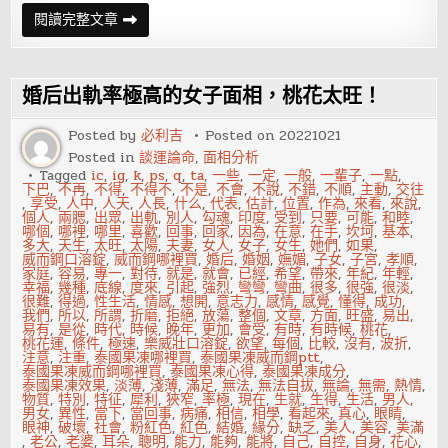
疾
閱讀完整文章
病
在
面
相
上
婚后出軌率極高的女子面相，桃花太旺！
的
反
映
Posted by
必利吉
Posted on
20221021
Posted in
談運論命
,
面相分析
Tagged
ic
,
ig
,
k
,
ps
,
q
,
ta
,
一些
,
一定
,
一般
,
一輩子
,
一點
,
下巴
,
不再
,
不得
,
不得不
,
不是
,
不會
,
不說
,
不錯
,
不順
,
主動
,
交往
,
享受
,
人中
,
人天
,
人長
,
什么
,
代表
,
估計
,
位置
,
作為
,
來看
,
來說
,
個人
,
兩腮
,
出眾
,
出軌
,
別人
,
勾魂
,
印度
,
受到
,
只要
,
可能
,
和睦
,
哪個
,
哪裡
,
哪里
,
喜歡
,
回事
,
回家
,
因為
,
在意
,
在手
,
坎坷
,
基本
,
多大
,
天生
,
太旺
,
太陽
,
夫妻
,
女人
,
女子
,
女生
,
她們
,
如果
,
威而鋼口溶錠
,
威而鋼哪裡買
,
婚后
,
婚姻
,
嫵媚
,
子女
,
子宮
,
孝順
,
家庭
,
容易
,
專一
,
對待
,
就是
,
就會
,
已經
,
希望
,
帶來
,
年紀
,
年輕
,
幸福
,
幾種
,
底線
,
度來
,
引起
,
強烈
,
彎彎
,
彎曲
,
很多
,
很強
,
很淡
,
很難
,
得過
,
性生活
,
情感
,
想開
,
意志力
,
感情
,
感覺
,
懂得
,
成功
,
我們
,
所以
,
所謂
,
折磨
,
拒絕
,
放蕩
,
整個
,
文章
,
方面
,
旺盛
,
易出
,
易有
,
是從
,
時代
,
時候
,
晚年
,
更加
,
會受
,
有時
,
有時候
,
桃花
,
桃花運
,
條件
,
極速
,
樂威壯口溶錠
,
欲望
,
每個
,
比較
,
沒有
,
波折
,
注意
,
注重
,
泰國果凍哪裡買
,
泰國果凍威而鋼ptt
,
泰國果凍威而鋼哪裡買
,
泰國果凍心得
,
泰國果凍成分
,
泰國果凍效果
,
淡薄
,
淺薄
,
滿足
,
無法
,
無法自拔
,
無論
,
無需
,
熱情
,
物質
,
特別
,
特征
,
犀利
,
狹窄
,
率極
,
現在
,
生就
,
生得
,
生活
,
男人
,
男女
,
異性
,
當下
,
當回事
,
病痛
,
相信
,
相學
,
看起來
,
真心
,
眼睛
,
眼神
,
破壞
,
社會
,
粉紅色
,
紅色
,
結婚
,
緣分
,
缺乏
,
美人
,
美容
,
美滿
,
老公
,
老婆
,
耳朵
,
聰明
,
能力
,
能夠
,
能將
,
自己
,
自控
,
自身
,
花心
,