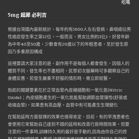
格：
格：
NT$1,800。
NT$900。
5mg 超犀 必利吉
根據台灣國內最新統計，每年約有1600人左右發病，鼻咽癌佔男
性癌症發生率之第12位，一般而言，男女比例約3比1。好發年齡
為中年40至50歲，少數會有20歲以下的年輕患者，至於發生原
因乃多重原因構成
這裡要請大家注意的是，副作用不是每個人都會發生，因個人的
體質不同，發生率也不盡相同，民眾初次服藥時可多觀察自己的
身體反應，若發生嚴重不舒服的情形時，需立即就醫。
勃起的關鍵要素在於正常血管內皮襯細胞和一氧化氮(Nitric
Oxide)；內皮細胞產生的一氧化氮能幫助調節血管彈性(舒張或
收縮血管)，如果患有高血壓，血管中有可能產生生理變化
在幫助延時方面發揮的效果也值得肯定，目前，有的早洩患者也
會使用它來幫助自己達到不錯的延時和改善行房時間效果。但要
注意的一件事時,訓練持久用的最好是手動的,因為由你自己的控