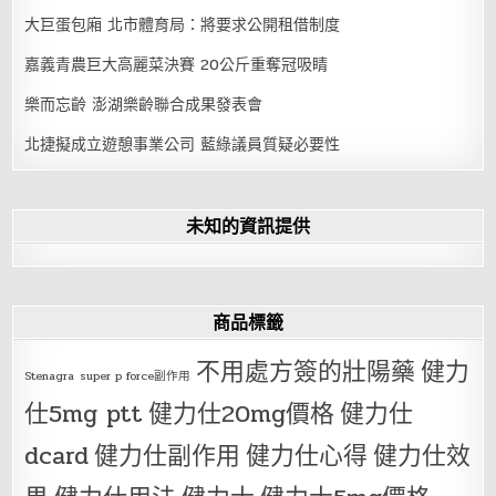
大巨蛋包廂 北市體育局：將要求公開租借制度
嘉義青農巨大高麗菜決賽 20公斤重奪冠吸睛
樂而忘齡 澎湖樂齡聯合成果發表會
北捷擬成立遊憩事業公司 藍綠議員質疑必要性
未知的資訊提供
商品標籤
不用處方簽的壯陽藥
健力
Stenagra
super p force副作用
仕5mg ptt
健力仕20mg價格
健力仕
dcard
健力仕副作用
健力仕心得
健力仕效