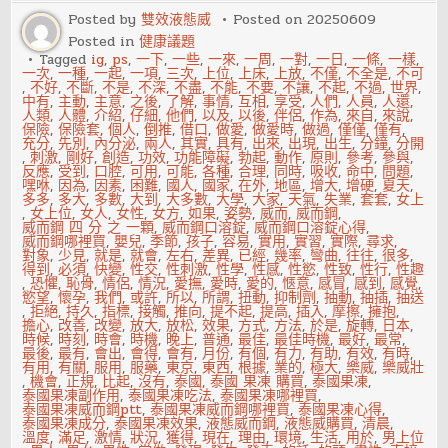
預
防
Posted by
雙效液態威
Posted on
20250609
攝
Posted in
健康議題
護
腺
Tagged
ig
,
ps
,
一下
,
一些
,
一來
,
一周
,
一對
,
一日
,
一條
,
一樣
,
發
一次
,
一種
,
一起
,
一項
,
三次
,
上位
,
上床
,
上放
,
不僅
,
不全是
,
不可
炎
,
不好
,
不斷
,
不是
,
不深
,
不盡
,
不能
,
不要
,
不讓
,
不起
,
不過
,
世界
,
中有
,
主動
,
主意
,
之後
,
了解
,
事情
,
互相
,
享受
,
人們
,
人員
,
人還
,
人類
,
人體
,
介紹
,
仔細
,
他們
,
以及
,
以後
,
伴侶
,
作為
,
來自
,
來說
,
保險
,
保險套
,
個人
,
倒推
,
借口
,
做愛
,
做愛時
,
做過
,
僅僅
,
僅有
,
充分
,
先別
,
內分泌
,
兩人
,
其實
,
具有
,
出來
,
出現
,
出生
,
分鐘
,
分開
,
刺激
,
剛好
,
創造
,
功效
,
功能障礙
,
勃起
,
動作
,
原則
,
參考
,
參與
,
反應
,
受到
,
口腔
,
可用
,
可能
,
各種
,
合理
,
同時
,
吸收
,
命中
,
問題
,
嘿咻
,
因為
,
因素
,
困難
,
國人
,
國家
,
在外
,
地區
,
增大
,
增硬
,
夏天
,
多多
,
多大
,
多數
,
大到
,
大多數
,
大學
,
大家
,
天氣
,
失業
,
套套
,
女上
,
女上位
,
女人
,
女性
,
女方
,
如果
,
姿勢
,
威而
,
威而鋼
,
威而鋼 四 分 之 一顆
,
威而鋼口溶錠
,
威而鋼口溶錠心得
,
威而鋼哪裡買
,
嬰兒
,
季節
,
孩子
,
容易
,
實用
,
實習
,
實際
,
尋求
,
對象
,
少見
,
就是
,
就會
,
左右
,
差異
,
已經
,
幾率
,
彎曲
,
往往
,
很多
,
得到
,
必須
,
快變
,
性交
,
性刺激
,
性學
,
性感
,
性慾
,
性致
,
性行
,
性趣
,
恐懼
,
恥骨
,
情侶
,
情況
,
愛撫
,
愛時
,
愛的
,
愜意
,
感冒
,
感到
,
感覺
,
慾望
,
懷孕
,
我們
,
或許
,
所以
,
所謂
,
扭動
,
抑制劑
,
抽動
,
抽插
,
抽送
,
拒絕
,
持久
,
指標
,
接觸
,
推向
,
提不起
,
提高
,
插入
,
摩擦
,
擁抱
,
擔心
,
改善
,
改變
,
放大
,
放松
,
效果
,
方式
,
方法
,
於是
,
旋轉
,
日本
,
時候
,
時刻
,
時會
,
時機
,
晚上
,
普通
,
最佳
,
最佳時機
,
最好
,
最常
,
最後
,
最有
,
會出
,
會得
,
會有
,
月份
,
有個
,
有力
,
有助
,
有效
,
有時
,
有用
,
有關
,
服用
,
服藥
,
東京
,
東西
,
根據
,
業的
,
極大
,
樂威
,
樂威壯
,
機會
,
正規
,
比起
,
沒有
,
泰國
,
泰國 果凍 購買
,
泰國果凍
,
泰國果凍副作用
,
泰國果凍吃法
,
泰國果凍哪裡買
,
泰國果凍威而鋼ptt
,
泰國果凍威而鋼哪裡買
,
泰國果凍心得
,
泰國果凍成分
,
泰國果凍效果
,
液態威而鋼
,
液態威購買
,
清晨
,
溫度
,
滿足
,
激情
,
狀況
,
獲得
,
現在
,
理由
,
環境
,
生活
,
用於
,
男上位