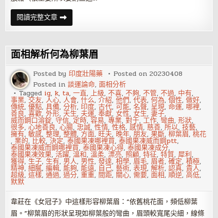
練
閱讀完整文章
瑜
珈
是
享
受，
面相解析何為柳葉眉
還
是
找
Posted by
印度壯陽藥
Posted on
20230408
罪
Posted in
談運論命
,
面相分析
受？
Tagged
ig
,
k
,
ta
,
一直
,
上級
,
不喜
,
不夠
,
不管
,
不過
,
中有
,
事業
,
交友
,
人心
,
人會
,
什么
,
介紹
,
他們
,
代表
,
何為
,
個性
,
做好
,
傳統
,
優點
,
具備
,
分析
,
印度
,
古代
,
可能
,
名聲
,
呈現
,
命運
,
哪裡
,
善良
,
喜歡
,
外形
,
天生
,
夫運
,
奉獻
,
女性
,
女生
,
妻子
,
威而鋼口溶錠
,
守信
,
定時
,
容易
,
專業
,
對于
,
工作
,
彎曲
,
形狀
,
很多
,
心地善良
,
心腸
,
忠誠
,
性情
,
性格
,
感情
,
慈善
,
所以
,
技藝
,
擁有
,
敏感
,
整理
,
整體
,
方面
,
旺夫
,
晚年
,
朋友
,
果斷
,
柳葉眉
,
桃花
,
業的
,
比較
,
決定
,
泰國果凍哪裡買
,
泰國果凍威而鋼ptt
,
泰國果凍威而鋼哪裡買
,
泰國果凍心得
,
泰國果凍成分
,
泰國果凍效果
,
活躍
,
溫和
,
溫柔
,
漂亮
,
照顧
,
特征
,
特質
,
犀利
,
獲得
,
生子
,
生有
,
男人
,
男性
,
發達
,
相學
,
眉毛
,
眉者
,
確定
,
積極
,
精神
,
細膩
,
編輯
,
能夠
,
能遠
,
自己
,
藝術
,
表現
,
解析
,
認真
,
貴人
,
超級
,
這樣
,
通過
,
過分
,
重重
,
間距
,
關心
,
需要
,
面相
,
順逆
,
高低
,
默默
韋莊在《女冠子》中這樣形容柳葉眉：“依舊桃花面，頻低柳葉
眉。”柳葉眉的形狀呈現如柳葉般的彎曲，眉頭較寬尾尖細，線條