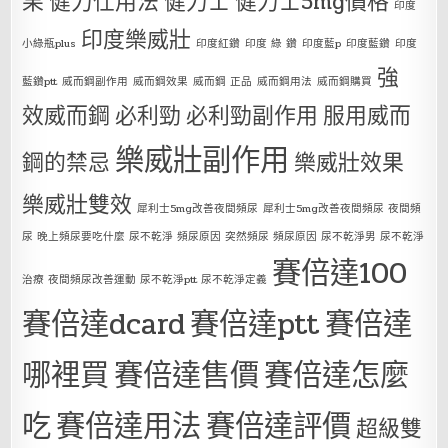
果
健力仕用法
健力士
健力士5mg價格
印度
印度樂威壯
小綠瓶plus
印度紅鑽
印度 綠 鑽
印度藍p
印度藍鑽
印度
強
藍鑽ptt
威而鋼副作用
威而鋼效果
威而鋼 正品
威而鋼用法
威而鋼購買
效威而鋼
必利勁
必利勁副作用
服用威而
樂威壯副作用
鋼的禁忌
樂威壯效果
樂威壯雙效
犀利士5mg改善夜間頻尿
犀利士5mg改善夜間頻尿 夜間頻
尿 晚上頻尿要吃什麼 尿不乾淨 頻尿原因 突然頻尿 頻尿原因 尿不乾淨男 尿不乾淨
賽倍達100
治療 夜間頻尿改善運動 尿不乾淨ptt 尿不乾淨定義
賽倍達dcard
賽倍達ptt
賽倍達
哪裡買
賽倍達售價
賽倍達怎麼
吃
賽倍達用法
賽倍達評價
超級雙