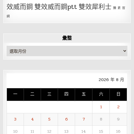
效威而鋼
雙效威而鋼ptt
雙效犀利士
騰 素 官
網
彙整
彙
整
2026 年 8 月
一
二
三
四
五
六
日
1
2
3
4
5
6
7
8
9
10
11
12
13
14
15
16