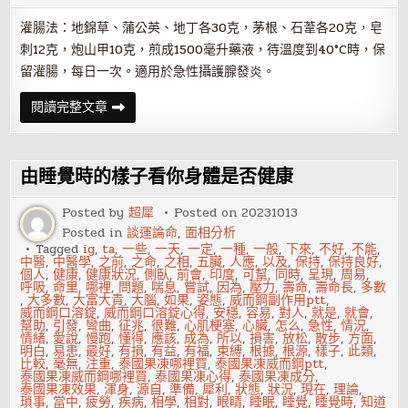
灌腸法：地錦草、蒲公英、地丁各30克，茅根、石葦各20克，皂
刺12克，炮山甲10克，煎成1500毫升藥液，待溫度到40°C時，保
留灌腸，每日一次。適用於急性攝護腺發炎。
中
閱讀完整文章
醫
和
西
醫
治
由睡覺時的樣子看你身體是否健康
療
攝
護
Posted by
超犀
Posted on
20231013
腺
Posted in
談運論命
,
面相分析
發
炎
Tagged
ig
,
ta
,
一些
,
一天
,
一定
,
一種
,
一般
,
下來
,
不好
,
不能
,
各
中醫
,
中醫學
,
之前
,
之命
,
之相
,
五臟
,
人應
,
以及
,
保持
,
保持良好
,
顯
個人
,
健康
,
健康狀況
,
側臥
,
前會
,
印度
,
可幫
,
同時
,
呈現
,
周易
,
神
呼吸
,
命里
,
哪裡
,
問題
,
喘息
,
嘗試
,
因為
,
壓力
,
壽命
,
壽命長
,
多數
通
,
大多數
,
大富大貴
,
大腦
,
如果
,
姿態
,
威而鋼副作用ptt
,
威而鋼口溶錠
,
威而鋼口溶錠心得
,
安穩
,
容易
,
對人
,
就是
,
就會
,
幫助
,
引發
,
彎曲
,
征兆
,
很難
,
心肌梗塞
,
心臟
,
怎么
,
急性
,
情況
,
情緒
,
愛說
,
慢跑
,
懂得
,
應該
,
成為
,
所以
,
損害
,
放松
,
散步
,
方面
,
明白
,
易患
,
最好
,
有損
,
有益
,
有福
,
束縛
,
根據
,
根源
,
樣子
,
此類
,
比較
,
毫無
,
注重
,
泰國果凍哪裡買
,
泰國果凍威而鋼ptt
,
泰國果凍威而鋼哪裡買
,
泰國果凍心得
,
泰國果凍成分
,
泰國果凍效果
,
渾身
,
源自
,
準備
,
犀利
,
狀態
,
狀況
,
現在
,
理論
,
瑣事
,
當中
,
疲勞
,
疾病
,
相學
,
相對
,
眼睛
,
睡眠
,
睡覺
,
睡覺時
,
知道