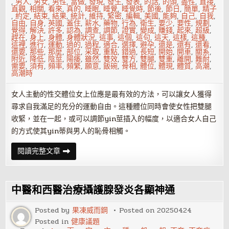
,
男人
,
男女
,
男性
,
當做
,
發現
,
發生
,
發表
,
的話
,
的頭
,
盡性
,
直接
,
直觀
,
相關
,
看來
,
真的
,
睡眠
,
睡覺
,
睡覺時
,
節後
,
節日
,
簡單
,
精子
,
約定
,
結束
,
結果
,
統計
,
維持
,
緊密
,
編輯
,
美國
,
能夠
,
自己
,
自我
,
自由
,
自身
,
英國
,
蓋住
,
薪水
,
藥物
,
行為
,
衛生
,
要少
,
要性
,
規劃
,
覺得
,
解決
,
許多
,
認為
,
調查
,
調節
,
證實
,
變成
,
賺錢
,
起來
,
超級
,
趕在
,
身上
,
身體
,
身體狀況
,
這事
,
這個
,
這句
,
這天
,
這樣
,
這種
,
這裡
,
進行
,
運動
,
過的
,
過程
,
適合
,
選擇
,
避孕
,
還是
,
還有
,
還看
,
還要
,
那些
,
那麼
,
部位
,
采取
,
重點
,
錯過
,
長短
,
開始
,
開車
,
關系
,
附近
,
降低
,
陰莖
,
陽痿
,
雖然
,
雙效
,
雙方
,
雙腿
,
雙重
,
離開
,
難耐
,
需要
,
須有
,
頻率
,
頻繁
,
願意
,
飯碗
,
骨相
,
體位
,
體現
,
體質
,
高潮
,
高潮時
女人主動的性交體位女上位應是最有效的方法，可以讓女人獲得
尋求自我滿足的充分的運動自由。這種體位同時會使女性把雙腿
收緊，並在一起，或可以調節yin莖插入的幅度，以適合女人自己
的方式使其yin蒂與男人的恥骨相觸。
超
閱讀完整文章
級
實
用
的
做
中醫和西醫治療攝護腺發炎各顯神通
愛
方
法
Posted by
果凍威而鋼
Posted on
20250424
與
Posted in
健康議題
時