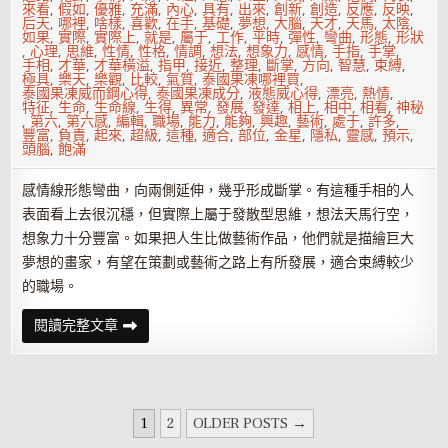
花
來看
,
假如
,
優雅
,
充滿
,
內心
,
具有
,
出來
,
創新
,
創造
,
反應
,
反映
,
太
后天
,
哪裡
,
啥樣
,
喜歡
,
在手
,
基礎
,
夢想
,
大腦
,
天才
,
天馬
,
太陰
,
旺！
如果
,
實際
,
實際上
,
就是
,
屬于
,
工作
,
平時
,
彈性
,
彎曲
,
形態
,
形狀
,
心理
,
思維
,
性情
,
性格
,
情調
,
想法
,
想象力
,
感情
,
手指
,
手掌
,
手相
,
才華
,
才華橫溢
,
指甲
,
接近
,
整理
,
斷掌
,
方向
,
智慧
,
束縛
,
極具
,
樂天
,
樂觀
,
比較
,
氣質
,
泰國果凍哪裡買
,
泰國果凍威而鋼心得
,
泰國果凍成分
,
液態威心得
,
漂亮
,
熱情
,
特征
,
生命
,
生命線
,
生得
,
異常
,
發展
,
發達
,
相上
,
相中
,
相看
,
神秘
,
第六
,
第六感
,
編輯
,
職場
,
能力
,
能夠
,
興趣
,
藝術
,
處于
,
許多
,
豐富
,
負責
,
起來
,
超級
,
這種
,
適合
,
部位
,
金星
,
隱私
,
靈感
,
預示
,
頭腦
,
飽滿
感情線形態彎曲，向兩側延伸，幾乎形成斷掌。有這種手相的人
表面看上去很沉穩，但實際上屬于發散型思維，想法天馬行空，
想象力十分豐富。如果把人生比做藝術作品，他們就是描繪巨大
夢想的畫家，有望在策劃或藝術之路上有所發展，適合束縛較少
的職場。
手
閱讀完整文章
相
看
啥
樣
的
人
文
想
1
2
OLDER POSTS →
象