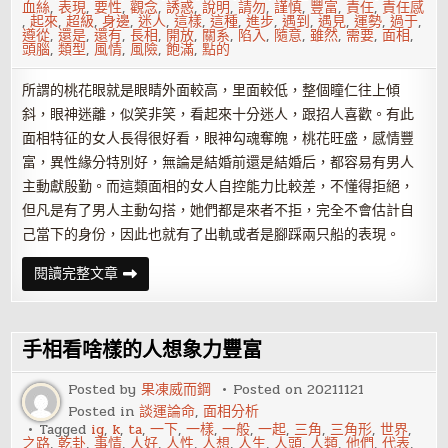
血絲
,
表現
,
要性
,
觀念
,
誘惑
,
說明
,
請勿
,
謹慎
,
豐富
,
責任
,
責任感
,
起來
,
超級
,
身邊
,
迷人
,
這樣
,
這種
,
進步
,
遇到
,
遇見
,
運勢
,
過于
,
遵從
,
還是
,
還有
,
長相
,
開放
,
關系
,
陷入
,
隨意
,
雖然
,
需要
,
面相
,
頭腦
,
類型
,
風情
,
風險
,
飽滿
,
點的
所謂的桃花眼就是眼睛外面較高，里面較低，整個瞳仁往上傾
斜，眼神迷離，似笑非笑，看起來十分迷人，跟招人喜歡。有此
面相特征的女人長得很好看，眼神勾魂奪魄，桃花旺盛，感情豐
富，異性緣分特別好，無論是結婚前還是結婚后，都容易有男人
主動獻殷勤。而這類面相的女人自控能力比較差，不懂得拒絕，
但凡是有了男人主動勾搭，她們都是來者不拒，完全不會估計自
己當下的身份，因此也就有了出軌或者是腳踩兩只船的表現。
婚
閱讀完整文章
后
出
軌
率
極
手相看啥樣的人想象力豐富
高
的
女
Posted by
果凍威而鋼
Posted on
20211121
子
Posted in
談運論命
,
面相分析
面
相，
Tagged
ig
,
k
,
ta
,
一下
,
一樣
,
一般
,
一起
,
三角
,
三角形
,
世界
,
桃
之路
,
乾卦
,
事情
,
人好
,
人性
,
人想
,
人生
,
人頭
,
人類
,
他們
,
代表
,