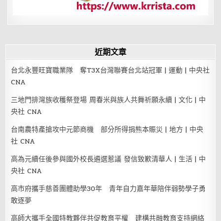
近期文章
台北永豐旺寶職業隊 奪T3X台灣聯賽台北站冠軍 | 運動 | 中央社
CNA
三地門排灣族收穫祭登場 周春米與族人共舞祈願永續 | 文化 | 中
央社 CNA
台南農特產搶攻中元節商機 部分所得捐熊本賑災 | 地方 | 中央
社 CNA
高為元續任後參與國外校長遴選惹議 發信致歉清華人 | 生活 | 中
央社 CNA
高市府攜手慈善團體助學30年 青年自力嘉年華陪伴弱勢學子勇
敢逐夢
高師大攜手全國特教夥伴共促教育平權 建構共融教育支持網絡