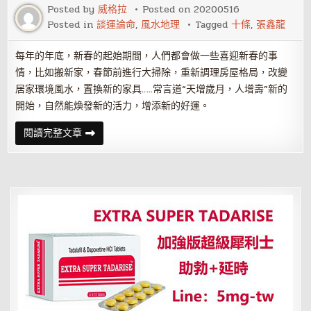
讀
Posted by
威格拉
Posted on
20200516
光
Posted in
談運論命
,
風水地理
Tagged
十條
,
張鑫龍
輝
人
生
之
每年的年底，新春的起始期間，人們都會做一些喜迎新春的事
雜
情，比如搬新家，春節前進行大掃除，重新調理房屋格局，改變
氣
財
居家環境風水，置換新的家具…..常言道“天增歲月，人增壽”新的
官
格
開始，自然能煥發新的活力，增添新的好運。
張
閱讀完整文章
鑫
龍
2020
年
十
條
旺
運
小
妙
招