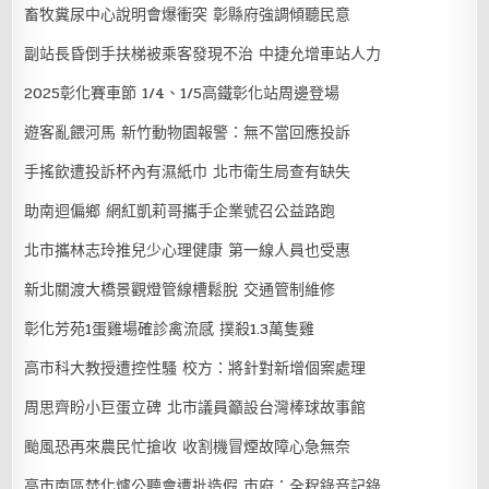
畜牧糞尿中心說明會爆衝突 彰縣府強調傾聽民意
副站長昏倒手扶梯被乘客發現不治 中捷允增車站人力
2025彰化賽車節 1/4、1/5高鐵彰化站周邊登場
遊客亂餵河馬 新竹動物園報警：無不當回應投訴
手搖飲遭投訴杯內有濕紙巾 北市衛生局查有缺失
助南迴偏鄉 網紅凱莉哥攜手企業號召公益路跑
北市攜林志玲推兒少心理健康 第一線人員也受惠
新北關渡大橋景觀燈管線槽鬆脫 交通管制維修
彰化芳苑1蛋雞場確診禽流感 撲殺1.3萬隻雞
高市科大教授遭控性騷 校方：將針對新增個案處理
周思齊盼小巨蛋立碑 北市議員籲設台灣棒球故事館
颱風恐再來農民忙搶收 收割機冒煙故障心急無奈
高市南區焚化爐公聽會遭批造假 市府：全程錄音記錄