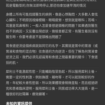
若是電動型的,你無法即時停止,那恐怕會加速早洩的情況
身體上所有可能找錯醫生的病例，像是心悸胸悶，大多數人會找
心臟科；不明原因視線模糊、眼睛疲勞，想到就是眼科；耳鳴、
耳塞是耳鼻喉科；一般人怎麼會想是頸椎的問題？如果遇到醫生
找不到病因，又反覆出現症狀，做檢查都正常，有醫生看到沒有
醫生時，你要考慮是不是頸椎出問題了
胃食道逆流這個疾病就如同它的名字，其實就是胃中的胃液（或
胃液和食物的混合物）往食道的方向逆流。但在了解為何胃液會
逆流之前，我們必須先認識胃和食道之間最重要的關卡：下食道
括約肌。
犀利士不能激起性慾，只能輔助陰莖勃起，所以服用犀利士後，
需要一定的性刺激，例如撫摸、親吻等，才可以起到較好的作
用，年紀較大者性慾弱，所以效果體現會稍微差點。而且經過研
究和患者臨床證明，服用犀利士後，同房成功率大大提高，是一
種很好的壯陽藥，療效顯著。
未知的資訊提供