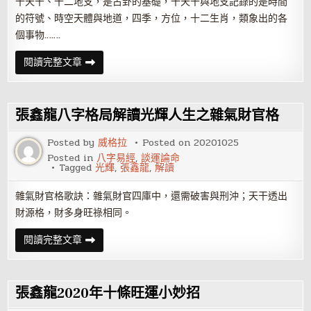
十天干、十二地支，是占卦的基礎，十天干與地支記錄的是時間
的符號、時空天體與地道，四季，方位，十二生肖，類象出的各
個事物…….
張
閱讀完整文章
鑫
龍
梅
花
易
張鑫龍八字格局解讀光輝人生之雜氣財官格
數
解
讀
Posted by
威格拉
Posted on
20201025
干
Posted in
八字易經
,
談運論命
支
Tagged
光輝
,
張鑫龍
,
解讀
與
天
道
雜氣財官格歌訣：雜氣財官四庫中，還需破害與刑沖；天干透出
地
道
財源格，財多身旺祿相同。
人
道
張
閱讀完整文章
鑫
龍
八
字
格
張鑫龍2020年十條旺運小妙招
局
解