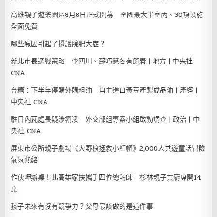
高雄親子遊樂園區8月8日正式開幕 全國最大半室內、30項設施
全面免費
哪些原因引起了攝護腺肥大症？
新北市長選戰策略 李四川、蘇巧慧各有節奏 | 地方 | 中央社
CNA
台糖：下半年停購外購粗油 自主進口黃豆產製成品油 | 產經 |
中央社 CNA
駐日內瓦處長疑涉霸凌 外交部組專案小組啟動調查 | 政治 | 中
央社 CNA
屏東市公所親子劇場《大野狼拯救小紅帽》2,000人共遊童話冒險
氣氛熱絡
作伙呷辦桌！北高雄家扶攜手四位總舖師 杉林親子共廚席開14
桌
孩子未來有沒有競爭力？父母最該做的是這件事