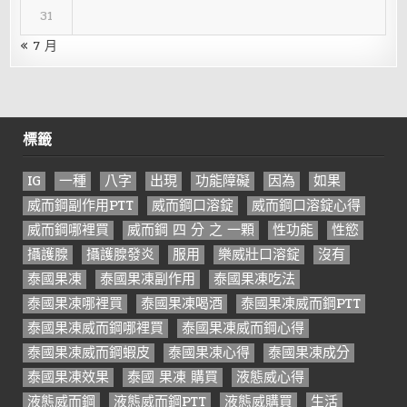
31
« 7 月
標籤
IG
一種
八字
出現
功能障礙
因為
如果
威而鋼副作用PTT
威而鋼口溶錠
威而鋼口溶錠心得
威而鋼哪裡買
威而鋼 四 分 之 一顆
性功能
性慾
攝護腺
攝護腺發炎
服用
樂威壯口溶錠
沒有
泰國果凍
泰國果凍副作用
泰國果凍吃法
泰國果凍哪裡買
泰國果凍喝酒
泰國果凍威而鋼PTT
泰國果凍威而鋼哪裡買
泰國果凍威而鋼心得
泰國果凍威而鋼蝦皮
泰國果凍心得
泰國果凍成分
泰國果凍效果
泰國 果凍 購買
液態威心得
液態威而鋼
液態威而鋼PTT
液態威購買
生活