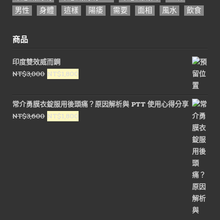
男性
身體
這樣
陽痿
需要
面相
風水
飲食
商品
印度雙效威而鋼
原
目
NT$
3,000
NT$
1,800
始
前
價
價
常介勇膜衣錠服用後頭痛？原因解析與 PTT 使用心得分享
格：
格：
原
目
NT$
3,600
NT$
1,800
NT$3,000。
NT$1,800。
始
前
價
價
格：
格：
NT$3,600。
NT$1,800。