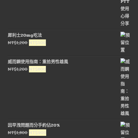
犀利士20mg吃法
原
目
NT$
1,200
NT$
500
始
前
價
價
威而鋼使用指南：重拾男性雄風
格：
格：
原
目
NT$
1,200
NT$
800
NT$1,200。
NT$500。
始
前
價
價
格：
格：
NT$1,200。
NT$800。
因早洩問題而分手約佔20%
原
目
NT$
1,800
NT$
900