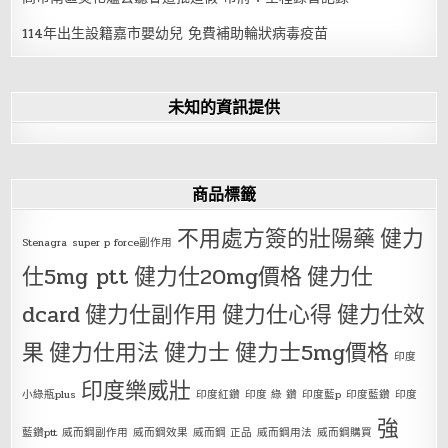
114年出生設籍嘉市嬰幼兒 免費補助輪狀病毒疫苗
未知的資訊提供
商品標籤
不用處方簽的壯陽藥
健力
Stenagra
super p force副作用
仕5mg ptt
健力仕20mg價格
健力仕
dcard
健力仕副作用
健力仕心得
健力仕效
果
健力仕用法
健力士
健力士5mg價格
印度
印度樂威壯
小綠瓶plus
印度紅鑽
印度 綠 鑽
印度藍p
印度藍鑽
印度
強
藍鑽ptt
威而鋼副作用
威而鋼效果
威而鋼 正品
威而鋼用法
威而鋼購買