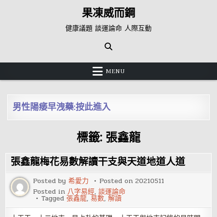
Skip
果凍威而鋼
to
content
健康議題 談運論命 人際互動
MENU
男性陽痿早洩藥:按此進入
標籤:
張鑫龍
張鑫龍梅花易數解讀干支與天道地道人道
Posted by
希愛力
Posted on
20210511
Posted in
八字易經
,
談運論命
Tagged
張鑫龍
,
易數
,
解讀