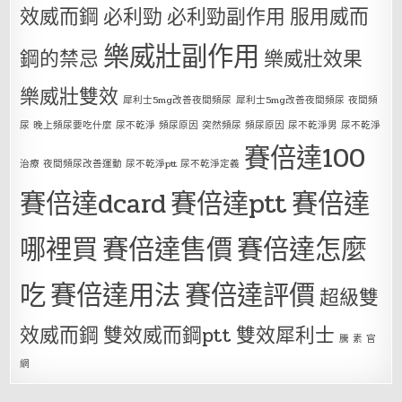
效威而鋼
必利勁
必利勁副作用
服用威而
樂威壯副作用
鋼的禁忌
樂威壯效果
樂威壯雙效
犀利士5mg改善夜間頻尿
犀利士5mg改善夜間頻尿 夜間頻
尿 晚上頻尿要吃什麼 尿不乾淨 頻尿原因 突然頻尿 頻尿原因 尿不乾淨男 尿不乾淨
賽倍達100
治療 夜間頻尿改善運動 尿不乾淨ptt 尿不乾淨定義
賽倍達dcard
賽倍達ptt
賽倍達
哪裡買
賽倍達售價
賽倍達怎麼
吃
賽倍達用法
賽倍達評價
超級雙
效威而鋼
雙效威而鋼ptt
雙效犀利士
騰 素 官
網