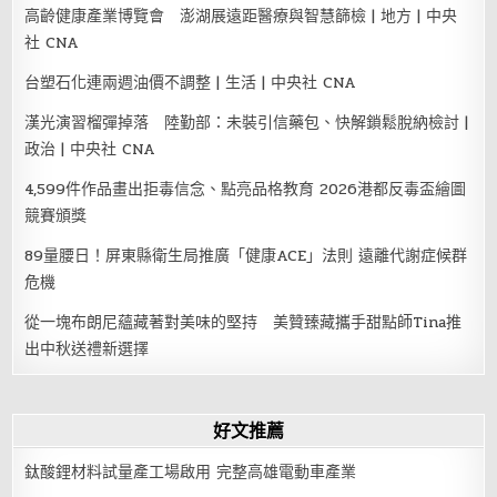
高齡健康產業博覽會 澎湖展遠距醫療與智慧篩檢 | 地方 | 中央
社 CNA
台塑石化連兩週油價不調整 | 生活 | 中央社 CNA
漢光演習榴彈掉落 陸勤部：未裝引信藥包、快解鎖鬆脫納檢討 |
政治 | 中央社 CNA
4,599件作品畫出拒毒信念、點亮品格教育 2026港都反毒盃繪圖
競賽頒獎
89量腰日！屏東縣衛生局推廣「健康ACE」法則 遠離代謝症候群
危機
從一塊布朗尼蘊藏著對美味的堅持 美贊臻藏攜手甜點師Tina推
出中秋送禮新選擇
好文推薦
鈦酸鋰材料試量產工場啟用 完整高雄電動車產業