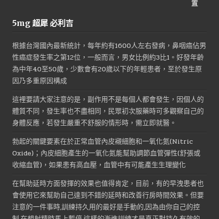
始
前
價
價
5mg 超犀 必利吉
格：
格：
NT$1,800。
NT$900。
根據台灣國內最新統計，每年約有1600人左右發病，鼻咽癌佔男
性癌症發生率之第12位，一般而言，男女比例約3比1。好發年齡
為中年40至50歲，少數會有20歲以下的年輕患者，至於發生原
因乃多重原因構成
這裡要請大家注意的是，副作用不是每個人都會發生，因個人的
體質不同，發生率也不盡相同，民眾初次服藥時可多觀察自己的
身體反應，若發生嚴重不舒服的情形時，需立即就醫。
勃起的關鍵要素在於正常血管內皮襯細胞和一氧化氮(Nitric
Oxide)；內皮細胞產生的一氧化氮能幫助調節血管彈性(舒張或
收縮血管)，如果患有高血壓，血管中有可能產生生理變化
在幫助延時方面發揮的效果也值得肯定，目前，有的早洩患者也
會使用它來幫助自己達到不錯的延時和改善行房時間效果。但要
注意的一件事時,訓練持久用的最好是手動的,因為由你自己的控
制,在想射精時馬上暫停,這樣的漸進訓練才是真正對持久有效的,