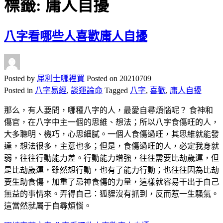
標籤:
庸人自擾
八字看哪些人喜歡庸人自擾
Posted by
犀利士哪裡買
Posted on
20210709
Posted in
八字易經
,
談運論命
Tagged
八字
,
喜歡
,
庸人自擾
那么，有人要問，哪種八字的人，最愛自尋煩惱呢？ 食神和
傷官，在八字中主一個的思維、想法；所以八字食傷旺的人，
大多聰明、機巧，心思細膩。一個人食傷過旺，其思維就能發
達，想法很多，主意也多；但是，食傷過旺的人，必定我身就
弱，往往行動能力差。行動能力增強，往往需要比劫歲運，但
是比劫歲運，雖然想行動，也有了能力行動；也往往因為比劫
要生助食傷，加重了忌神食傷的力量，這樣就容易干出于自己
無益的事情來。弄得自己：狐貍沒有抓到，反而惹一生騷氣。
這當然就屬于自尋煩惱。