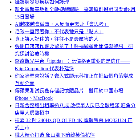
攝護腺發炎疾病如何護理
新北電競基地推全齡遊戲體驗 臺灣原創遊戲同樂會8月
15日登場
AI越來越會做事，人反而更需要「會思考」
毛孩一直跟著你，不代表牠只是「黏人」
真正讓人記住的，往往不是最厲害的人
張閉口喀喀作響要留意了！醫揭顳顎關節障礙警訊 研
究探討治療時機
醫療觀光平台「iipuda」：比價格更重要的是信任——
Kiip Corporation 代表朴建洙
你家牆壁會說話？嵌入式顯示科技正在把每個角落變成
互動介面
傳蘋果測試長鑫存儲記憶體晶片 擬用於中國市場
iPhone、MacBook
日新舍整體出租率逾八成 啟德單人房已全數租滿 旺角分
店單人房熱招中
技嘉 32 吋 240Hz QD-OLED 4K 電競螢幕 MO32U24 正
式上市
職人精心打造 象山腳下暗藏英倫花徑