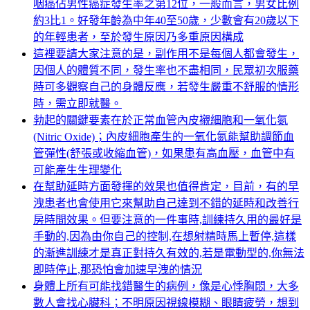
咽癌佔男性癌症發生率之第12位，一般而言，男女比例
約3比1。好發年齡為中年40至50歲，少數會有20歲以下
的年輕患者，至於發生原因乃多重原因構成
這裡要請大家注意的是，副作用不是每個人都會發生，
因個人的體質不同，發生率也不盡相同，民眾初次服藥
時可多觀察自己的身體反應，若發生嚴重不舒服的情形
時，需立即就醫。
勃起的關鍵要素在於正常血管內皮襯細胞和一氧化氮
(Nitric Oxide)；內皮細胞產生的一氧化氮能幫助調節血
管彈性(舒張或收縮血管)，如果患有高血壓，血管中有
可能產生生理變化
在幫助延時方面發揮的效果也值得肯定，目前，有的早
洩患者也會使用它來幫助自己達到不錯的延時和改善行
房時間效果。但要注意的一件事時,訓練持久用的最好是
手動的,因為由你自己的控制,在想射精時馬上暫停,這樣
的漸進訓練才是真正對持久有效的,若是電動型的,你無法
即時停止,那恐怕會加速早洩的情況
身體上所有可能找錯醫生的病例，像是心悸胸悶，大多
數人會找心臟科；不明原因視線模糊、眼睛疲勞，想到