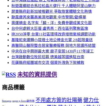
台中海線狂風起 騎士勾電線摔倒、老翁被吹上分隔島
秋遊嘉鄉結合馬拉松晶片健行 千人體驗阿里山魅力
屏東縣府赴新加坡推觀光 爭取旅客體驗文化熱情
颱風康芮來襲高美濕地觀景 中市警開2勸導單
奧運摘金 名字有「麟、洋」免費參觀成美文化園
台中何處孵大巨蛋 盧秀燕：西屯區列聚焦區塊
拚2050淨零 台東11社區環境改造增微氣候調節功能
基隆蛇來運轉小提燈土地公捧金元寶 2/8起限量送
高醫岡山醫院整合居家醫療服務 與地方居護所結盟
中央在台中興辦最大案 廍子安居1430戶117年竣工
台灣啟動數位牧民招募 德美越等國進駐台南
花蓮縣府組團城市交流 個資外洩急下架補救
未知的資訊提供
商品標籤
不用處方簽的壯陽藥
健力仕
Stenagra
super p force副作用