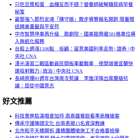
只吃豆漿和蛋 血糖反而不穩？營養師破解糖尿病早餐
秘笈
最堅強ㄟ節烈女魂「陳守娘」散步導覽報名開跑 限量贈
送精美書籤與平安符
中市智慧停車再升級 歌劇院、國美館周邊581格車位導
入無紙化服務
台股上週漲1106點 投顧：留意美國利率走勢 | 證券 | 中
央社 CNA
漢光演習二戰區動員民間板車載戰車 夜間增援宜蘭快
速投射戰力 | 政治 | 中央社 CNA
長崎原爆81週年台灣席次惹議 李逸洋降出席層級抗
議：屈從中國意志
好文推薦
科技業進駐演唱會加持 南高雄餐飲看準商機搶客
傳承守護陣頭文化 台南表揚15名資深教練
北市和平天橋開拆 護橋團體嗆施工不合格要檢舉