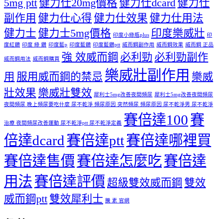
5mg ptt
健力仕20mg價格
健力仕dcard
健力仕
副作用
健力仕心得
健力仕效果
健力仕用法
健力士
健力士5mg價格
印度樂威壯
印度小綠瓶plus
印
度紅鑽
印度 綠 鑽
印度藍p
印度藍鑽
印度藍鑽ptt
威而鋼副作用
威而鋼效果
威而鋼 正品
強 效威而鋼
必利勁
必利勁副作
威而鋼用法
威而鋼購買
樂威壯副作用
用
服用威而鋼的禁忌
樂威
壯效果
樂威壯雙效
犀利士5mg改善夜間頻尿
犀利士5mg改善夜間頻尿
夜間頻尿 晚上頻尿要吃什麼 尿不乾淨 頻尿原因 突然頻尿 頻尿原因 尿不乾淨男 尿不乾淨
賽倍達100
賽
治療 夜間頻尿改善運動 尿不乾淨ptt 尿不乾淨定義
倍達dcard
賽倍達ptt
賽倍達哪裡買
賽倍達售價
賽倍達怎麼吃
賽倍達
用法
賽倍達評價
超級雙效威而鋼
雙效
威而鋼ptt
雙效犀利士
騰 素 官網