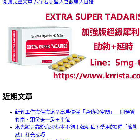
閱讀完整文章
八字看哪些人喜歡庸人自擾
近期文章
新竹工作愈住愈遠？高房價催「通勤換空間」 同預算
竹南、頭份多一房＋車位
水光妝只靠粉底液根本不夠！韓妞私下愛用的3種「液態
感」打亮技巧