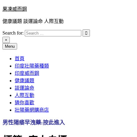
Skip
果凍威而鋼
to
content
健康議題 談運論命 人際互動
Search for:
×
Menu
首頁
印度壯陽藥種類
印度威而鋼
健康議題
談運論命
人際互動
猜你喜歡
壯陽藥網購商店
男性陽痿早洩藥:按此進入