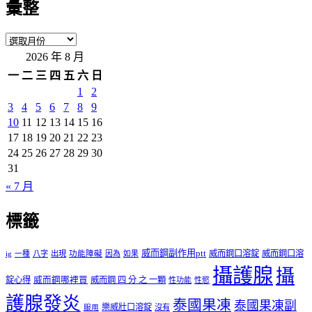
彙整
彙
2026 年 8 月
整
一
二
三
四
五
六
日
1
2
3
4
5
6
7
8
9
10
11
12
13
14
15
16
17
18
19
20
21
22
23
24
25
26
27
28
29
30
31
« 7 月
標籤
威而鋼副作用ptt
威而鋼口溶錠
威而鋼口溶
ig
一種
八字
出現
功能障礙
因為
如果
攝護腺
攝
錠心得
威而鋼哪裡買
威而鋼 四 分 之 一顆
性功能
性慾
護腺發炎
泰國果凍
泰國果凍副
樂威壯口溶錠
沒有
服用