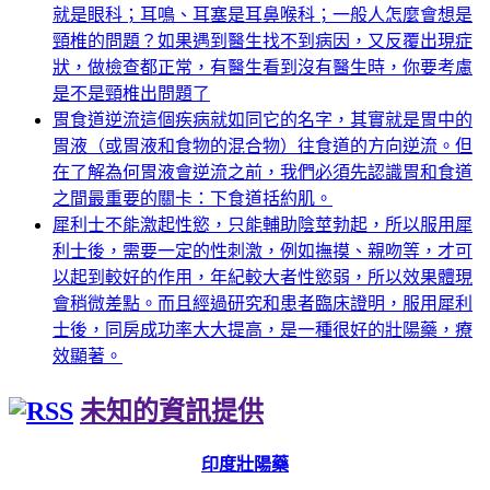
就是眼科；耳鳴、耳塞是耳鼻喉科；一般人怎麼會想是
頸椎的問題？如果遇到醫生找不到病因，又反覆出現症
狀，做檢查都正常，有醫生看到沒有醫生時，你要考慮
是不是頸椎出問題了
胃食道逆流這個疾病就如同它的名字，其實就是胃中的
胃液（或胃液和食物的混合物）往食道的方向逆流。但
在了解為何胃液會逆流之前，我們必須先認識胃和食道
之間最重要的關卡：下食道括約肌。
犀利士不能激起性慾，只能輔助陰莖勃起，所以服用犀
利士後，需要一定的性刺激，例如撫摸、親吻等，才可
以起到較好的作用，年紀較大者性慾弱，所以效果體現
會稍微差點。而且經過研究和患者臨床證明，服用犀利
士後，同房成功率大大提高，是一種很好的壯陽藥，療
效顯著。
未知的資訊提供
印度壯陽藥