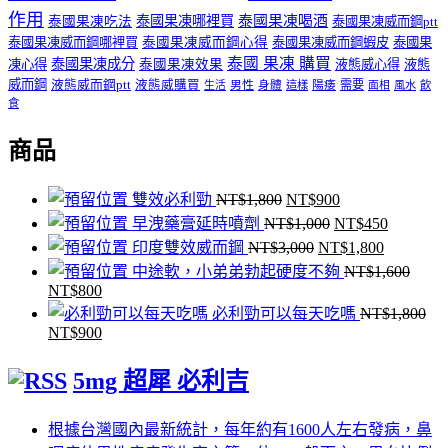
作用
泰國果凍哪裡買
泰國果凍喝酒
泰國果凍吃法
泰國果凍威而鋼ptt
泰國果凍威而鋼哪裡買
泰國果凍威而鋼心得
泰國果凍威而鋼蝦皮
泰國果
泰國 果凍 購買
泰國果凍成分
凍心得
泰國果凍效果
液態威心得
液態
威而鋼
液態威而鋼ptt
液態威購買
男性
陽痿
需要
生活
身體
這樣
面相
風水
飲
食
商品
原
目
雙效必利勁
NT$
1,800
NT$
900
始
原
前
目
早洩藥膏延時噴劑
NT$
1,000
NT$
450
價
原
始
價
目
前
印度雙效威而鋼
NT$
3,000
NT$
1,800
格：
始
價
格：
前
價
中途軟，小弟弟勃起硬度不夠
NT$
1,600
NT$
800
原
目
NT$1,800。
價
格：
NT$900。
價
格：
必利勁可以每天吃嗎
NT$
1,800
始
前
格：
NT$1,000。
格：
NT$450
NT$
900
原
目
價
價
NT$3,000。
NT$1,80
始
前
格：
格：
5mg 超犀 必利吉
價
價
NT$1,600。
NT$800。
格：
格：
根據台灣國內最新統計，每年約有1600人左右發病，鼻
NT$1,800。
NT$900。