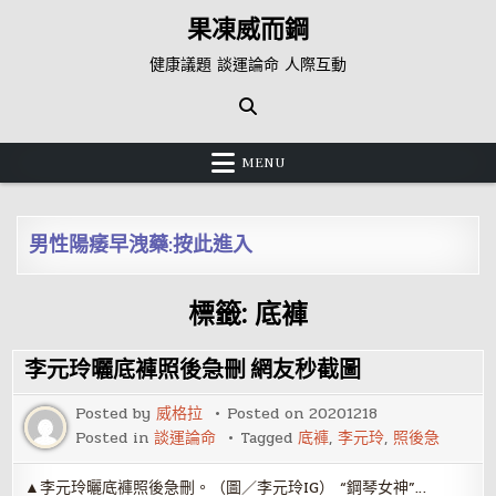
Skip
果凍威而鋼
to
content
健康議題 談運論命 人際互動
MENU
男性陽痿早洩藥:按此進入
標籤:
底褲
李元玲曬底褲照後急刪 網友秒截圖
Posted by
威格拉
Posted on
20201218
Posted in
談運論命
Tagged
底褲
,
李元玲
,
照後急
▲李元玲曬底褲照後急刪。（圖／李元玲IG） “鋼琴女神”…