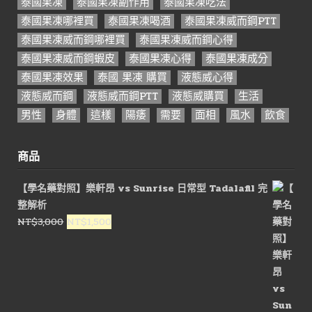
泰國果凍
泰國果凍副作用
泰國果凍吃法
泰國果凍哪裡買
泰國果凍喝酒
泰國果凍威而鋼PTT
泰國果凍威而鋼哪裡買
泰國果凍威而鋼心得
泰國果凍威而鋼蝦皮
泰國果凍心得
泰國果凍成分
泰國果凍效果
泰國 果凍 購買
液態威心得
液態威而鋼
液態威而鋼PTT
液態威購買
生活
男性
身體
這樣
陽痿
需要
面相
風水
飲食
商品
【學名藥對照】樂軒昂 vs Sunrise 日常型 Tadalafil 完
整解析
原
目
NT$
3,000
NT$
1,500
始
前
價
價
格：
格：
NT$3,000。
NT$1,500。