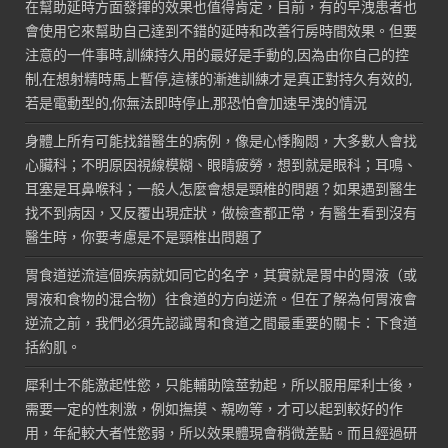
在幫助延時方面發揮的效果也值得肯定，目前，有的早洩患者也
會使用它來幫助自己達到不錯的延時和改善行房時間效果。但要
注意的一件事時,訓練持久用的最好是手動的,因為由你自己的控
制,在想射精時馬上暫停,這樣的漸進訓練才是真正對持久有效的,
若是電動型的,你無法即時停止,那恐怕會加速早洩的情況
身體上所有可能找錯醫生的病例，像是心悸胸悶，大多數人會找
心臟科；不明原因視線模糊、眼睛疲勞，想到就是眼科；耳鳴、
耳塞是耳鼻喉科；一般人怎麼會想是頸椎的問題？如果遇到醫生
找不到病因，又反覆出現症狀，做檢查都正常，有醫生看到沒有
醫生時，你要考慮是不是頸椎出問題了
胃食道逆流這個疾病就如同它的名字，其實就是胃中的胃液（或
胃液和食物的混合物）往食道的方向逆流。但在了解為何胃液會
逆流之前，我們必須先認識胃和食道之間最重要的關卡：下食道
括約肌。
犀利士不能激起性慾，只能輔助陰莖勃起，所以服用犀利士後，
需要一定的性刺激，例如撫摸、親吻等，才可以起到較好的作
用，年紀較大者性慾弱，所以效果體現會稍微差點。而且經過研