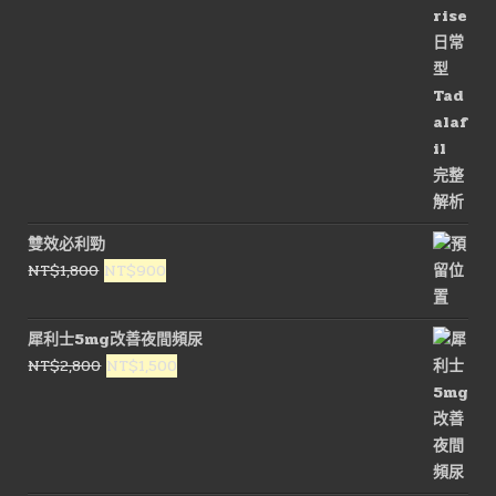
雙效必利勁
原
目
NT$
1,800
NT$
900
始
前
價
價
犀利士5mg改善夜間頻尿
格：
格：
原
目
NT$
2,800
NT$
1,500
NT$1,800。
NT$900。
始
前
價
價
格：
格：
NT$2,800。
NT$1,500。