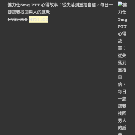
健力仕5mg PTT 心得故事：從失落到重拾自信，每日一
錠讓我找回男人的感覺
原
目
NT$
3,000
NT$
1,500
始
前
價
價
格：
格：
NT$3,000。
NT$1,500。