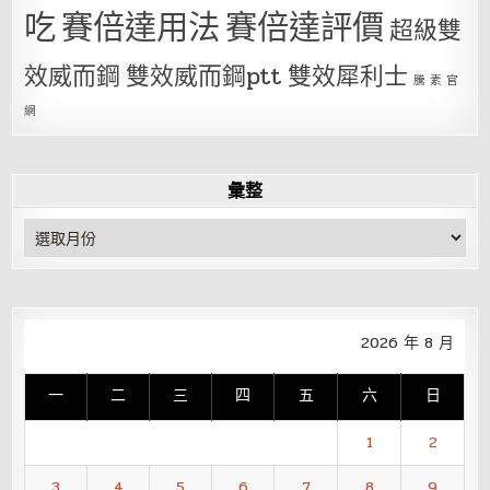
吃
賽倍達用法
賽倍達評價
超級雙
效威而鋼
雙效威而鋼ptt
雙效犀利士
騰 素 官
網
彙整
彙
整
2026 年 8 月
一
二
三
四
五
六
日
1
2
3
4
5
6
7
8
9