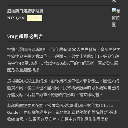
威而鋼口溶錠哪裡買
原
目
NT$
1,200
NT$
550
始
前
價
價
5mg 超犀 必利吉
格：
格：
NT$1,200。
NT$550。
根據台灣國內最新統計，每年約有1600人左右發病，鼻咽癌佔男
性癌症發生率之第12位，一般而言，男女比例約3比1。好發年齡
為中年40至50歲，少數會有20歲以下的年輕患者，至於發生原
因乃多重原因構成
這裡要請大家注意的是，副作用不是每個人都會發生，因個人的
體質不同，發生率也不盡相同，民眾初次服藥時可多觀察自己的
身體反應，若發生嚴重不舒服的情形時，需立即就醫。
勃起的關鍵要素在於正常血管內皮襯細胞和一氧化氮(Nitric
Oxide)；內皮細胞產生的一氧化氮能幫助調節血管彈性(舒張或
收縮血管)，如果患有高血壓，血管中有可能產生生理變化