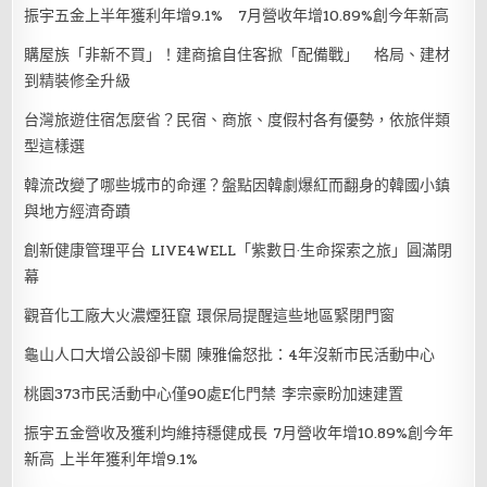
振宇五金上半年獲利年增9.1% 7月營收年增10.89%創今年新高
購屋族「非新不買」！建商搶自住客掀「配備戰」 格局、建材
到精裝修全升級
台灣旅遊住宿怎麼省？民宿、商旅、度假村各有優勢，依旅伴類
型這樣選
韓流改變了哪些城市的命運？盤點因韓劇爆紅而翻身的韓國小鎮
與地方經濟奇蹟
創新健康管理平台 LIVE4WELL「紫數日·生命探索之旅」圓滿閉
幕
觀音化工廠大火濃煙狂竄 環保局提醒這些地區緊閉門窗
龜山人口大增公設卻卡關 陳雅倫怒批：4年沒新市民活動中心
桃園373市民活動中心僅90處E化門禁 李宗豪盼加速建置
振宇五金營收及獲利均維持穩健成長 7月營收年增10.89%創今年
新高 上半年獲利年增9.1%