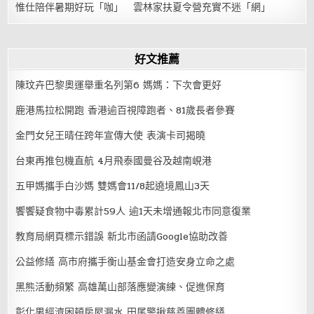
惟仕陪伴暑期好玩「咖」 雲林家扶夏令營充實不迷「網」
好文推薦
陳玟卉巴黎奧運舉重名列第6 媽媽：下次會更好
鹿港馬拉松開跑 香港逾百視障跑者、81歲長者參賽
金門女兒王晴任跨年宣傳大使 表演卡司揭曉
台東再推包機直航 4月飛泰國曼谷及越南峴港
五甲媽攜手白沙媽 雙媽會11/8起遶境鳳山3天
饗饗疑食物中毒累計59人 逾1天未增通報北市同意復業
教育局網頁標示錯誤 新北市函請Google協助改善
公益修繕 高市府攜手衡山基金會打造安身立命之處
黑熊活動頻繁 高雄萬山部落應變演練、促進保育
彰化男經濟困頓房屋漏水 田尾警揪慈善團體修繕