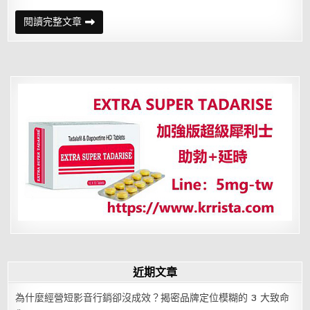
李
閱讀完整文章
元
玲
曬
底
褲
照
後
急
刪
網
友
秒
截
圖
近期文章
為什麼經營短影音行銷卻沒成效？揭密品牌定位模糊的 3 大致命