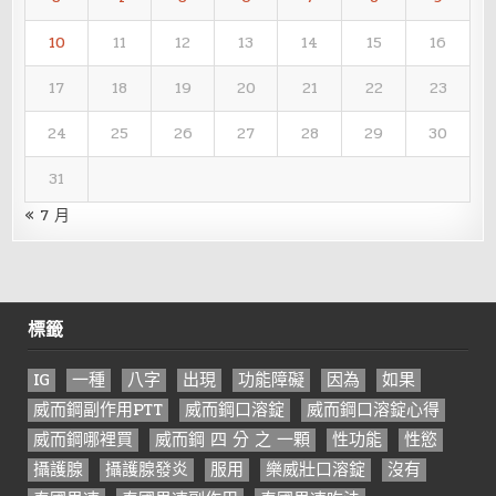
10
11
12
13
14
15
16
17
18
19
20
21
22
23
24
25
26
27
28
29
30
31
« 7 月
標籤
IG
一種
八字
出現
功能障礙
因為
如果
威而鋼副作用PTT
威而鋼口溶錠
威而鋼口溶錠心得
威而鋼哪裡買
威而鋼 四 分 之 一顆
性功能
性慾
攝護腺
攝護腺發炎
服用
樂威壯口溶錠
沒有