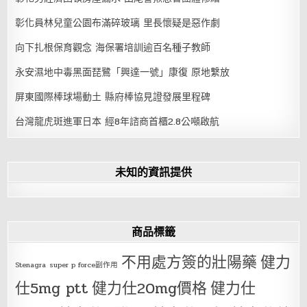
彰化員林兒童公園布滿碎玻璃 里長懷疑是惡作劇
向下扎根保育觀念 海保署培訓逾百名種子教師
永安濕地中毒黑面琵鷺「興達一號」康復 原地繫放
屏東國際棒球場動土 縣府棒協見證發展里程碑
台灣龍虎斑進軍日本 經8年諮商首櫃2.8公噸啟航
未知的資訊提供
商品標籤
不用處方簽的壯陽藥
健力
Stenagra
super p force副作用
仕5mg ptt
健力仕20mg價格
健力仕