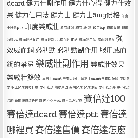
dcard
健力仕副作用
健力仕心得
健力仕效
果
健力仕用法
健力士
健力士5mg價格
印度
印度樂威壯
小綠瓶plus
印度紅鑽
印度 綠 鑽
印度藍p
印度藍鑽
印度
強
藍鑽ptt
威而鋼副作用
威而鋼效果
威而鋼 正品
威而鋼用法
威而鋼購買
效威而鋼
必利勁
必利勁副作用
服用威而
樂威壯副作用
鋼的禁忌
樂威壯效果
樂威壯雙效
犀利士5mg改善夜間頻尿
犀利士5mg改善夜間頻尿 夜間頻
尿 晚上頻尿要吃什麼 尿不乾淨 頻尿原因 突然頻尿 頻尿原因 尿不乾淨男 尿不乾淨
賽倍達100
治療 夜間頻尿改善運動 尿不乾淨ptt 尿不乾淨定義
賽倍達dcard
賽倍達ptt
賽倍達
哪裡買
賽倍達售價
賽倍達怎麼