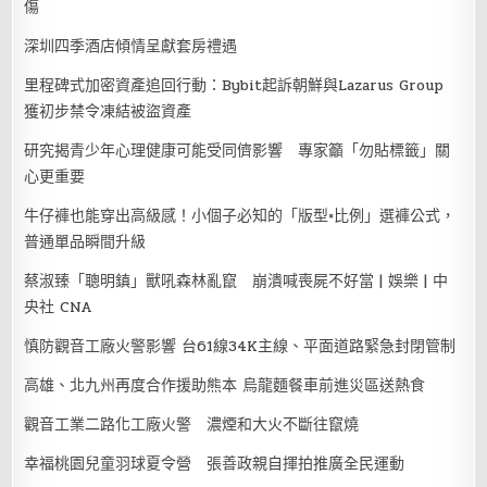
傷
深圳四季酒店傾情呈獻套房禮遇
里程碑式加密資產追回行動：Bybit起訴朝鮮與Lazarus Group
獲初步禁令凍結被盜資產
研究揭青少年心理健康可能受同儕影響 專家籲「勿貼標籤」關
心更重要
牛仔褲也能穿出高級感！小個子必知的「版型×比例」選褲公式，
普通單品瞬間升級
蔡淑臻「聰明鎮」獸吼森林亂竄 崩潰喊喪屍不好當 | 娛樂 | 中
央社 CNA
慎防觀音工廠火警影響 台61線34K主線、平面道路緊急封閉管制
高雄、北九州再度合作援助熊本 烏龍麵餐車前進災區送熱食
觀音工業二路化工廠火警 濃煙和大火不斷往竄燒
幸福桃園兒童羽球夏令營 張善政親自揮拍推廣全民運動