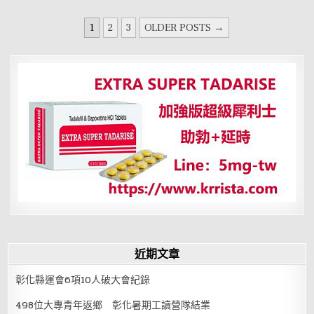
適
合
文
擺
1
2
3
OLDER POSTS →
放
章
哪
些
分
物
品？
頁
近期文章
彰化縣運會6項10人破大會紀錄
498位大專青年返鄉 彰化暑期工讀營隊結業