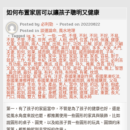
位
設
定
如何布置家居可以讓孩子聰明又健康
不
當
影
Posted by
必利勁
Posted on
20220822
響
Posted in
談運論命
,
風水地理
睡
眠
Tagged
ig
,
k
,
一下
,
一些
,
一起
,
不僅
,
不利
,
不同
,
不好
,
不易
,
不是
,
不管
,
不能
,
世界
,
也罷
,
人相
,
他們
,
位置
,
作用
,
保護
,
健康
,
兒童
,
兒童房
,
兩人
,
其實
,
出現
,
利于
,
功效
,
化解
,
卻是
,
原因
,
只顧
,
合適
,
同時
,
哪里
,
哭鬧
,
問題
,
喜好
,
單獨
,
圓形
,
多多
,
大家
,
大門
,
夫妻
,
如何
,
如果
,
威而鋼
,
威而鋼口溶錠
,
威而鋼哪裡買
,
子年
,
子長
,
孩子
,
學習
,
安穩
,
家中
,
家居
,
家庭
,
家里
,
家長
,
容易
,
對于
,
就是
,
工作
,
布置
,
年紀
,
床頭
,
度來
,
強的
,
往往
,
很多
,
從沒
,
必利吉
,
性功能
,
惡夢
,
想要
,
應該
,
成長
,
房間
,
持久
,
推薦
,
改善
,
放在
,
文昌
,
文曲
,
文曲星
,
方位
,
方面
,
日常
,
是從
,
是非
,
時候
,
晚上
,
智慧
,
最合適
,
最好
,
最強
,
有利
,
有時
,
有時候
,
有著
,
枕頭
,
樂威壯口溶錠
,
氣場
,
沒有
,
注意
,
泰國果凍副作用
,
泰國果凍吃法
,
泰國果凍哪裡買
,
泰國果凍成分
,
液態威而鋼
,
液態威購買
,
父母
,
現在
,
環境
,
生命
,
生活
,
產品
,
男人
,
當中
,
發現
,
的話
,
皇帝
,
相處
,
知道
,
第六
,
經常
,
總是
,
聰明
,
能夠
,
脾氣
,
臥室
,
自己
,
衣服
,
表現
,
裝飾
,
起到
,
超級
,
身上
,
身體
,
這樣
,
運勢
,
選擇
,
還是
,
重要
,
長大
,
門口
,
降臨
,
雙方
,
雙重
,
頭的
,
顏色
,
風水
,
風水師
第一，有了孩子的家庭當中，不管是為了孩子的健康也好，還是
從風水角度來說也罷，都推薦使用一些圓形的家具與裝飾，比如
說圓形的桌子、圓凳，以及給孩子買一些圓形的玩具、圓頭的床
等等，都能夠起到非常好的作用。