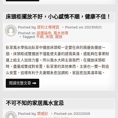
居
風
水
的
四
床頭柜擺放不好，小心感情不順，健康不佳！
大
因
素
Posted by
犀利士哪裡買
Posted on
20230621
——
Posted in
談運論命
,
風水地理
床
Tagged
不順
,
床頭
,
擺放
之
順
逆
臥室風水學指出臥室中擺放床頭柜一定要在床的兩邊各擺放一
篇
個，床頭柜成雙擺放不僅能使夫妻的感情美滿，還能夠在事業財
運上給主人加倍力量。所以風水大師主張我們，在擺放床頭柜
時，盡量成雙成對安置，臥室里的其他東西，主張也一雙一對這
么安置，這樣有利于夫妻關系愈加調和，家庭愈加美滿幸福。
床
閱讀完整文章
頭
柜
擺
放
不
不可不知的家居風水宜忌
好，
小
心
Posted by
樂威壯
Posted on
20221019
感