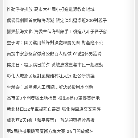
推動淨零排放 高市大社國小打造能源教育場域
偶偶偶劇團首度跨海澎湖 限定演出逗樂近200對親子
振興航海文化 海委會偕海科館手工復造八斗子罾子船
童子瑋：國民黨用藍綠對決處理罷免案 對基隆不公
南投中寮慈聖宮徵廟公數百人應徵 6旬退休男獲聘
健走日、糖尿病日前夕 黃敏惠邀嘉義市民一起運動
彰化大城鄉民反對風機離村莊太近 赴公所抗議
卓榮泰：鳥嘴潭人工湖協助解決彰投用水問題
高市第3季開發區土地標售 推出8標10筆優質建地
新北林口112年車禍死亡最高 強化機車族交安宣導
盧秀燕2天1夜「和平專案」 首站視察裡冷吊橋
第2屆桃機飛機盃魔術方塊大賽 24日開放報名