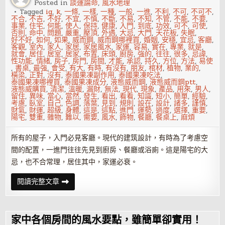
Posted in
談運論命
,
風水地理
情
不
Tagged
ig
,
k
,
一條
,
一樣
,
一種
,
一般
,
一進
,
不利
,
不可
,
不可不
,
順，
不合
,
不吉
,
不好
,
不宜
,
不慎
,
不斷
,
不易
,
不知
,
不管
,
不能
,
不要
,
健
事業
,
住宅
,
何能
,
使人
,
保持
,
健康
,
入門
,
到底
,
功效
,
可不
,
可使
,
康
否則
,
命中
,
問題
,
嚴重
,
壓頂
,
外遇
,
大忌
,
大門
,
天花板
,
失眠
,
不
好不好
,
如何
,
如果
,
威而鋼
,
威而鋼哪裡買
,
婚姻
,
安穩
,
宜忌
,
客廳
,
佳！
客觀
,
室內
,
家人
,
家居
,
家居風水
,
家運
,
容易
,
實在
,
專業
,
就是
,
就會
,
居住
,
居室
,
居家
,
布置
,
床頭
,
廚房
,
強的
,
往往
,
很多
,
忌諱
,
性功能
,
情緒
,
房子
,
房門
,
房間
,
才能
,
承認
,
持久
,
方位
,
方法
,
易使
,
書桌
,
最強
,
會受
,
有大
,
有時
,
有沒有
,
朋友
,
棺材
,
植物
,
業的
,
橫梁
,
正對
,
沒有
,
泰國果凍副作用
,
泰國果凍吃法
,
泰國果凍哪裡買
,
泰國果凍成分
,
液態威而鋼
,
液態威而鋼ptt
,
液態威購買
,
清潔
,
溫暖
,
漏財
,
無法
,
現代
,
現象
,
產品
,
用來
,
男人
,
留住
,
異味
,
當心
,
當然
,
發生
,
看出
,
看看
,
知識
,
短小
,
簡單
,
經驗
,
考慮
,
臥室
,
自己
,
色調
,
落葉
,
見到
,
規則
,
設在
,
設計
,
諸多
,
謹慎
,
財氣
,
財運
,
超級
,
身體
,
這是
,
這點
,
進門
,
運勢
,
過度
,
選擇
,
重要
,
陽宅
,
雙重
,
雜物
,
難以
,
需要
,
風水
,
飾物
,
餐廳
,
餐桌上
,
麻煩
所有的屋子，入門必見客廳。現代的建筑設計，有時為了考慮空
間的配置，一進門往往先見到廚房、餐廳或浴廁。這是陽宅的大
忌，也不合常理，居住其中，家運必衰。
不
閱讀完整文章
可
不
知
的
家
家中各個房間的風水要點，雖簡單卻實用！
居