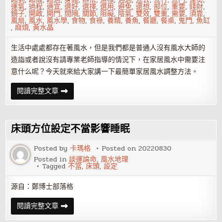
運氣
,
過程
,
適宜
,
選好
,
選擇
,
選用
,
避免
,
還想
,
部位
,
重要
,
錢財
,
鏡子
,
開啟
,
開門
,
間隔
,
關節
,
阻礙
,
陰氣
,
雙效
,
雙重
,
需要
,
須靠
,
風扇
,
風水
,
風水學
,
食物
,
食祿
,
養精
,
養魚
,
餐廳
,
餐桌
,
鬼門
,
魚缸
,
麻煩
,
黃水晶
生活中處處都存在著風水，但是我們都是普通人沒有風水大師的
造詣或者說沒有請專業老師指導的情況下，在家居風水中需要注
意什么呢？今天就來給大家講一下最簡單家居風水調整方法。
家
閱讀完整文章
中
各
個
房
間
床頭方位設定不當影響睡眠
的
風
水
Posted by
卡瑪格
Posted on
20220830
要
Posted in
談運論命
,
風水地理
點，
Tagged
不當
,
床頭
,
設定
雖
簡
單
源自：鄭博士部落格
卻
實
用！
床
閱讀完整文章
頭
方