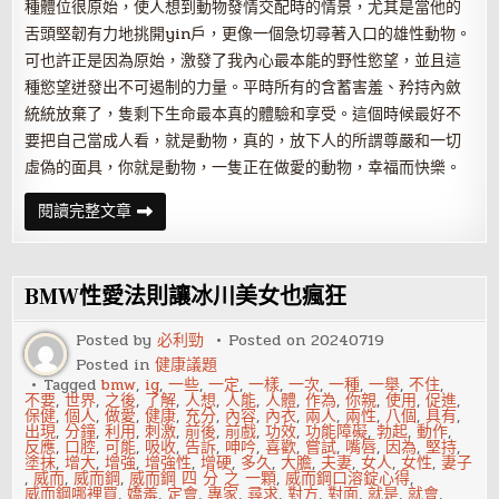
種體位很原始，使人想到動物發情交配時的情景，尤其是當他的
舌頭堅韌有力地挑開yin戶，更像一個急切尋著入口的雄性動物。
可也許正是因為原始，激發了我內心最本能的野性慾望，並且這
種慾望迸發出不可遏制的力量。平時所有的含蓄害羞、矜持內斂
統統放棄了，隻剩下生命最本真的體驗和享受。這個時候最好不
要把自己當成人看，就是動物，真的，放下人的所謂尊嚴和一切
虛偽的面具，你就是動物，一隻正在做愛的動物，幸福而快樂。
女
閱讀完整文章
上
班
族
自
述
BMW性愛法則讓冰川美女也瘋狂
老
公
為
Posted by
必利勁
Posted on
20240719
自
Posted in
健康議題
己
口
Tagged
bmw
,
ig
,
一些
,
一定
,
一樣
,
一次
,
一種
,
一舉
,
不住
,
交
不要
,
世界
,
之後
,
了解
,
人想
,
人能
,
人體
,
作為
,
你親
,
使用
,
促進
,
的
保健
,
個人
,
做愛
,
健康
,
充分
,
內容
,
內衣
,
兩人
,
兩性
,
八個
,
具有
,
體
出現
,
分鐘
,
利用
,
刺激
,
前後
,
前戲
,
功效
,
功能障礙
,
勃起
,
動作
,
驗
反應
,
口腔
,
可能
,
吸收
,
告訴
,
呻吟
,
喜歡
,
嘗試
,
嘴唇
,
因為
,
堅持
,
塗抹
,
增大
,
增強
,
增強性
,
增硬
,
多久
,
大膽
,
夫妻
,
女人
,
女性
,
妻子
,
威而
,
威而鋼
,
威而鋼 四 分 之 一顆
,
威而鋼口溶錠心得
,
威而鋼哪裡買
,
嬌羞
,
定會
,
專家
,
尋求
,
對方
,
對面
,
就是
,
就會
,