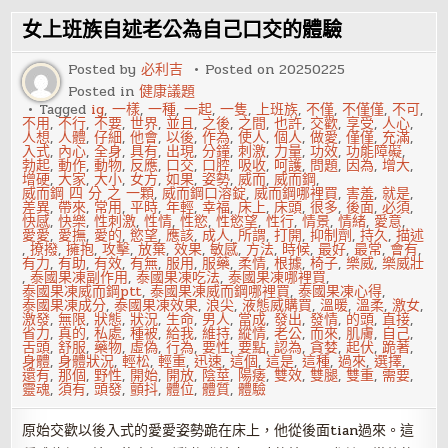
的
性
女上班族自述老公為自己口交的體驗
姿
勢
有
Posted by
必利吉
Posted on
20250225
哪
Posted in
健康議題
些？
Tagged
ig
,
一樣
,
一種
,
一起
,
一隻
,
上班族
,
不僅
,
不僅僅
,
不可
,
不用
,
不行
,
不要
,
世界
,
並且
,
之後
,
之間
,
也許
,
交歡
,
享受
,
人心
,
人想
,
人體
,
仔細
,
他會
,
以後
,
作為
,
使人
,
個人
,
做愛
,
僅僅
,
充滿
,
入式
,
內心
,
全身
,
具有
,
出現
,
分鐘
,
刺激
,
力量
,
功效
,
功能障礙
,
勃起
,
動作
,
動物
,
反應
,
口交
,
口腔
,
吸收
,
呵護
,
問題
,
因為
,
增大
,
增硬
,
大家
,
大小
,
女方
,
如果
,
姿勢
,
威而
,
威而鋼
,
威而鋼 四 分 之 一顆
,
威而鋼口溶錠
,
威而鋼哪裡買
,
害羞
,
就是
,
差異
,
帶來
,
常用
,
平時
,
年輕
,
幸福
,
床上
,
床頭
,
很多
,
後面
,
必須
,
快感
,
快樂
,
性刺激
,
性情
,
性慾
,
性慾望
,
性行
,
情景
,
情緒
,
愛意
,
愛愛
,
愛撫
,
愛的
,
慾望
,
應該
,
成人
,
所謂
,
打開
,
抑制劑
,
持久
,
描述
,
撩撥
,
擁抱
,
攻擊
,
放棄
,
效果
,
敏感
,
方法
,
時候
,
最好
,
最常
,
會有
,
有力
,
有助
,
有效
,
有無
,
服用
,
服藥
,
柔情
,
根據
,
椅子
,
樂威
,
樂威壯
,
泰國果凍副作用
,
泰國果凍吃法
,
泰國果凍哪裡買
,
泰國果凍威而鋼ptt
,
泰國果凍威而鋼哪裡買
,
泰國果凍心得
,
泰國果凍成分
,
泰國果凍效果
,
浪尖
,
液態威購買
,
溫暖
,
溫柔
,
激女
,
激發
,
無限
,
狀態
,
狀況
,
生命
,
男人
,
當成
,
發出
,
發情
,
的頭
,
直接
,
省力
,
真的
,
私處
,
種被
,
給我
,
維持
,
縱情
,
老公
,
而來
,
肌膚
,
自己
,
舌頭
,
舒服
,
藥物
,
虛偽
,
行為
,
要性
,
要點
,
認為
,
貪婪
,
起伏
,
跪著
,
身體
,
身體狀況
,
輕松
,
輕重
,
迅速
,
這個
,
這是
,
這種
,
過來
,
選擇
,
還有
,
那個
,
野性
,
開始
,
開放
,
陰莖
,
陽痿
,
雙效
,
雙腿
,
雙重
,
需要
,
靈魂
,
須有
,
頭發
,
顫抖
,
體位
,
體質
,
體驗
原始交歡以後入式的愛愛姿勢跪在床上，他從後面tian過來。這