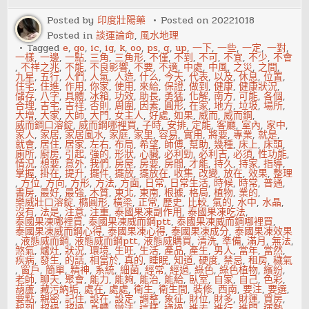
風
水
Posted by
印度壯陽藥
Posted on
20221018
宜
Posted in
談運論命
,
風水地理
忌
Tagged
e
,
go
,
ic
,
ig
,
k
,
oo
,
ps
,
q
,
up
,
一下
,
一些
,
一定
,
一對
,
一樣
,
一邊
,
一點
,
三角
,
三角形
,
不僅
,
不到
,
不可
,
不宜
,
不少
,
不會
,
不祥之兆
,
不能
,
不良影響
,
不要
,
不適
,
中處
,
中風
,
之災
,
之間
,
九星
,
五行
,
人們
,
人氣
,
人造
,
什么
,
今天
,
代表
,
以及
,
休息
,
位置
,
住宅
,
住進
,
作用
,
你家
,
使用
,
來給
,
保證
,
做到
,
健康
,
健康狀況
,
儲存
,
八字
,
具體
,
冰箱
,
功效
,
助長
,
勇猛
,
化解
,
南方
,
可能
,
各個
,
合理
,
吉宅
,
吉祥
,
否則
,
周圍
,
因素
,
圓形
,
在家
,
地方
,
垃圾
,
場所
,
大增
,
大家
,
大師
,
大門
,
女主人
,
好處
,
如果
,
威而
,
威而鋼
,
威而鋼口溶錠
,
威而鋼哪裡買
,
子時
,
安排
,
定能
,
客廳
,
室內
,
家中
,
家人
,
家居
,
家居風水
,
家庭
,
家里
,
容易
,
實用
,
將要
,
專業
,
就是
,
就會
,
居住
,
居家
,
左右
,
布局
,
希望
,
師傅
,
幫助
,
幾種
,
床上
,
床頭
,
廁所
,
廚房
,
引起
,
強的
,
形狀
,
心臟
,
必利勁
,
必利吉
,
必須
,
性功能
,
情況
,
想要
,
意外
,
我們
,
房屋
,
房要
,
房間
,
才能
,
持久
,
持家
,
指導
,
掌握
,
掛在
,
提升
,
擺件
,
擺放
,
擺放在
,
收集
,
改變
,
放在
,
效果
,
整理
,
方位
,
方向
,
方形
,
方法
,
方面
,
日常
,
日常生活
,
時候
,
時常
,
普通
,
書房
,
最好
,
最強
,
木質
,
東北
,
東南
,
根據
,
格局
,
植物
,
業的
,
樂威壯口溶錠
,
橢圓形
,
橫梁
,
正常
,
歷史
,
比較
,
氣的
,
水中
,
水晶
,
沒有
,
法是
,
注意
,
注重
,
泰國果凍副作用
,
泰國果凍吃法
,
泰國果凍哪裡買
,
泰國果凍威而鋼ptt
,
泰國果凍威而鋼哪裡買
,
泰國果凍威而鋼心得
,
泰國果凍心得
,
泰國果凍成分
,
泰國果凍效果
,
液態威而鋼
,
液態威而鋼ptt
,
液態威購買
,
清洗
,
準備
,
滿月
,
無法
,
煞氣
,
爐灶
,
狀況
,
環境
,
生旺
,
生活
,
產品
,
產生
,
男人
,
當年
,
當然
,
疾病
,
發生
,
的話
,
相當於
,
真的
,
睡眠
,
知道
,
硬度
,
禁忌
,
租房
,
穢氣
,
窗戶
,
簡單
,
精神
,
系統
,
細菌
,
經常
,
經過
,
綠色
,
綠色植物
,
繽紛
,
老師
,
聊天
,
聚會
,
能力
,
能夠
,
能治
,
能給
,
臥室
,
自家
,
自己
,
色彩
,
葫蘆
,
藏污納垢
,
處在
,
處處
,
衛生
,
衛生間
,
裝修
,
西南
,
要注
,
要選
,
要點
,
親密
,
記住
,
設在
,
設定
,
調整
,
象征
,
財位
,
財多
,
財運
,
買房
,
起到
,
超級
,
超過
,
身體
,
辦法
,
這樣
,
通過
,
進去
,
進行
,
進門
,
運勢
,