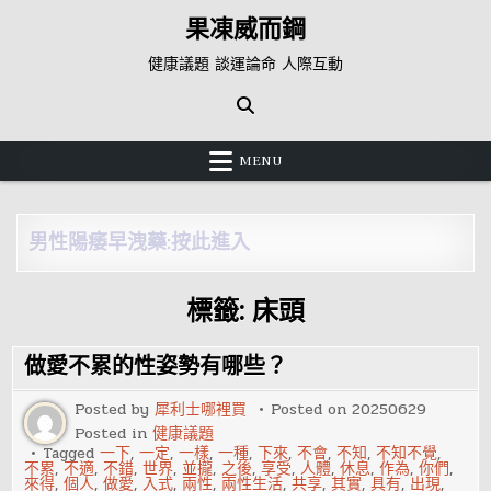
Skip
果凍威而鋼
to
content
健康議題 談運論命 人際互動
MENU
男性陽痿早洩藥:按此進入
標籤:
床頭
做愛不累的性姿勢有哪些？
Posted by
犀利士哪裡買
Posted on
20250629
Posted in
健康議題
Tagged
一下
,
一定
,
一樣
,
一種
,
下來
,
不會
,
不知
,
不知不覺
,
不累
,
不適
,
不錯
,
世界
,
並攏
,
之後
,
享受
,
人體
,
休息
,
作為
,
你們
,
來得
,
個人
,
做愛
,
入式
,
兩性
,
兩性生活
,
共享
,
其實
,
具有
,
出現
,