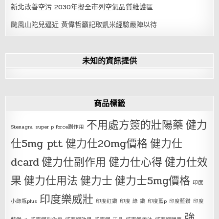
新北改善空污 2030年擬全市列空氣品質維護區
颱風山陀兒逼近 黃偉哲籲記取凱米經驗嚴陣以待
未知的資訊提供
商品標籤
不用處方簽的壯陽藥
健力
Stenagra
super p force副作用
仕5mg ptt
健力仕20mg價格
健力仕
dcard
健力仕副作用
健力仕心得
健力仕效
果
健力仕用法
健力士
健力士5mg價格
印度
印度樂威壯
小綠瓶plus
印度紅鑽
印度 綠 鑽
印度藍p
印度藍鑽
印度
強