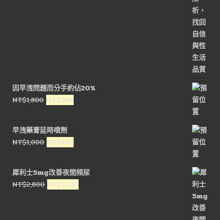
因早洩問題而分手約佔20%
原
目
NT$
1,800
NT$
900
始
前
價
價
早洩藥膏延時噴劑
格：
格：
原
目
NT$
1,000
NT$
450
NT$1,800。
NT$900。
始
前
價
價
犀利士5mg改善夜間頻尿
格：
格：
原
目
NT$
2,800
NT$
1,500
NT$1,000。
NT$450。
始
前
價
價
格：
格：