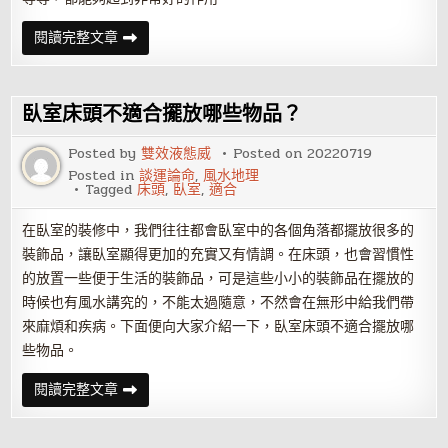
如
閱讀完整文章
何
布
置
家
居
臥室床頭不適合擺放哪些物品？
可
以
讓
Posted by
雙效液態威
Posted on
20220719
孩
Posted in
談運論命
,
風水地理
子
Tagged
床頭
,
臥室
,
適合
聰
明
又
在臥室的裝修中，我們往往都會臥室中的各個角落都擺放很多的
健
康
裝飾品，讓臥室顯得更加的充實又有情調。在床頭，也會習慣性
的放置一些便于生活的裝飾品，可是這些小小的裝飾品在擺放的
時候也有風水講究的，不能太過隨意，不然會在無形中給我們帶
來麻煩和疾病。下面便向大家介紹一下，臥室床頭不適合擺放哪
些物品。
臥
閱讀完整文章
室
床
頭
不