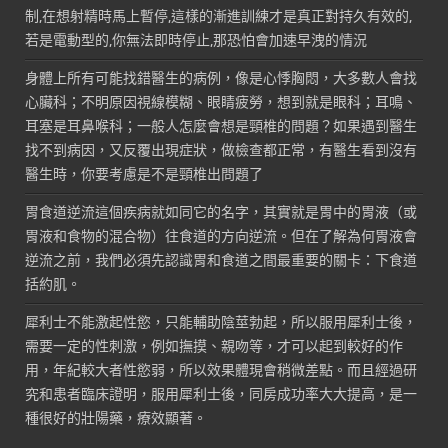
制,在想射精時馬上暫停,這樣的漸進訓練才是真正對持久有效的,
若是電動型的,你無法即時停止,那恐怕會加速早洩的情況
身體上所有可能找錯醫生的病例，像是心悸胸悶，大多數人會找
心臟科；不明原因視線模糊、眼睛疲勞，想到就是眼科；耳鳴、
耳塞是耳鼻喉科；一般人怎麼會想是頸椎的問題？如果遇到醫生
找不到病因，又反覆出現症狀，做檢查都正常，有醫生看到沒有
醫生時，你要考慮是不是頸椎出問題了
胃食道逆流這個疾病就如同它的名字，其實就是胃中的胃液（或
胃液和食物的混合物）往食道的方向逆流。但在了解為何胃液會
逆流之前，我們必須先認識胃和食道之間最重要的關卡：下食道
括約肌。
犀利士不能激起性慾，只能輔助陰莖勃起，所以服用犀利士後，
需要一定的性刺激，例如撫摸、親吻等，才可以起到較好的作
用，年紀較大者性慾弱，所以效果體現會稍微差點。而且經過研
究和患者臨床證明，服用犀利士後，同房成功率大大提高，是一
種很好的壯陽藥，療效顯著。