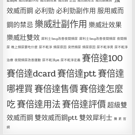
藍鑽ptt
威而鋼副作用
威而鋼效果
威而鋼 正品
威而鋼用法
威而鋼購買
效威而鋼
必利勁
必利勁副作用
服用威而
樂威壯副作用
鋼的禁忌
樂威壯效果
樂威壯雙效
犀利士5mg改善夜間頻尿
犀利士5mg改善夜間頻尿 夜間頻
尿 晚上頻尿要吃什麼 尿不乾淨 頻尿原因 突然頻尿 頻尿原因 尿不乾淨男 尿不乾淨
賽倍達100
治療 夜間頻尿改善運動 尿不乾淨ptt 尿不乾淨定義
賽倍達dcard
賽倍達ptt
賽倍達
哪裡買
賽倍達售價
賽倍達怎麼
吃
賽倍達用法
賽倍達評價
超級雙
效威而鋼
雙效威而鋼ptt
雙效犀利士
騰 素 官
網