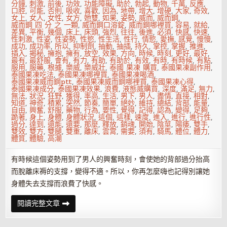
分鐘
,
刺激
,
前後
,
功效
,
功能障礙
,
助於
,
勃起
,
動物
,
千萬
,
反應
,
口腔
,
可能
,
否則
,
吸收
,
喜歡
,
因為
,
地帶
,
增大
,
增硬
,
大家
,
奇效
,
女上
,
女人
,
女性
,
女方
,
她雙
,
如果
,
姿勢
,
威而
,
威而鋼
,
威而鋼 四 分 之 一顆
,
威而鋼口溶錠
,
威而鋼哪裡買
,
容易
,
就給
,
差異
,
平衡
,
幾個
,
床上
,
床頭
,
強烈
,
往往
,
後進
,
必須
,
快感
,
快速
,
性刺激
,
性姿
,
性姿勢
,
性慾
,
性生活
,
性行
,
情慾
,
愛撫
,
感覺
,
慢慢
,
成功
,
成功率
,
所以
,
抑制劑
,
抽動
,
抽插
,
持久
,
掌控
,
掌握
,
推進
,
插入
,
揭秘
,
擁抱
,
擁有
,
放空
,
效果
,
方向
,
時候
,
時刻
,
更好
,
最好
,
最有
,
最舒服
,
會有
,
有力
,
有助
,
有助於
,
有效
,
有時
,
有時候
,
有點
,
服用
,
服藥
,
根據
,
樂威
,
樂威壯
,
泰國 果凍 購買
,
泰國果凍副作用
,
泰國果凍吃法
,
泰國果凍哪裡買
,
泰國果凍喝酒
,
泰國果凍威而鋼ptt
,
泰國果凍威而鋼哪裡買
,
泰國果凍心得
,
泰國果凍成分
,
泰國果凍效果
,
浪費
,
液態威購買
,
深度
,
滿足
,
無力
,
無法
,
狀況
,
狂野
,
獲得
,
率高
,
生活
,
男下
,
男人
,
盡情
,
直接
,
相對
,
知道
,
神奇
,
積累
,
突然
,
節奏
,
簡單
,
絕妙
,
維持
,
總結
,
背部
,
能量
,
自由
,
興奮
,
舒服
,
藥物
,
行為
,
要性
,
覺得
,
記得
,
認為
,
變得
,
足夠
,
跪著
,
身上
,
身體
,
身體狀況
,
這個
,
這樣
,
速度
,
進入
,
進行
,
進行性
,
過分
,
達到
,
還能
,
還要
,
那麼
,
釋放
,
銷魂
,
開始
,
陰莖
,
陽痿
,
雙手
,
雙效
,
雙方
,
雙腿
,
雙重
,
離床
,
雲霄
,
需要
,
須有
,
騎馬
,
體位
,
體力
,
體質
,
體驗
,
高潮
有時候這個姿勢用到了男人的興奮時刻，會使她的背部過分抬高
而脫離床褥的支撐，變得不適。所以，你再怎麼嗨也記得別讓她
身體失去支撐而浪費了快感。
做
閱讀完整文章
愛
不
累