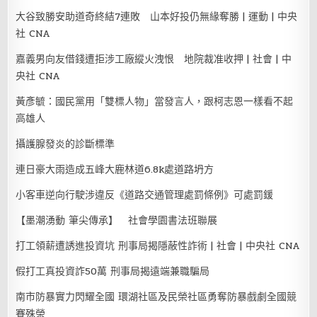
大谷致勝安助道奇終結7連敗 山本好投仍無緣奪勝 | 運動 | 中央
社 CNA
嘉義男向友借錢遭拒涉工廠縱火洩恨 地院裁准收押 | 社會 | 中
央社 CNA
黃彥毓：國民黨用「雙標人物」當發言人，跟柯志恩一樣看不起
高雄人
攝護腺發炎的診斷標準
連日豪大雨造成五峰大鹿林道6.8k處道路坍方
小客車逆向行駛涉違反《道路交通管理處罰條例》可處罰鍰
【墨潮湧動 筆尖傳承】 社會學園書法班聯展
打工領薪遭誘進投資坑 刑事局揭隱蔽性詐術 | 社會 | 中央社 CNA
假打工真投資詐50萬 刑事局揭遠端兼職騙局
南市防暴實力閃耀全國 環湖社區及民榮社區勇奪防暴戲劇全國競
賽殊榮