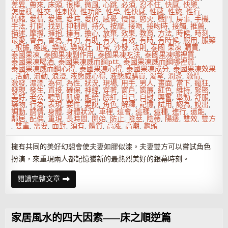
差異
,
帶來
,
床頭
,
很棒
,
微風
,
心跳
,
必須
,
忍不住
,
快感
,
快樂
,
怎麼樣
,
性交
,
性刺激
,
性功能
,
性學
,
性快感
,
性感
,
性慾
,
性行
,
情緒
,
愛情
,
愛撫
,
愛時
,
愛的
,
感覺
,
慢慢
,
慾火
,
戰鬥
,
房事
,
手機
,
手法
,
打開
,
找到
,
抑制劑
,
持久
,
按摩
,
接吻
,
接吻時
,
接觸
,
推薦
,
描述
,
摩擦
,
擁抱
,
擁有
,
擔心
,
放棄
,
效果
,
教育
,
方法
,
時候
,
時刻
,
最愛
,
會有
,
會為
,
有力
,
有助
,
有大
,
有效
,
有時
,
有時候
,
服用
,
服藥
,
根據
,
極度
,
樂威
,
樂威壯
,
正常
,
沙發
,
法則
,
泰國 果凍 購買
,
泰國果凍
,
泰國果凍副作用
,
泰國果凍吃法
,
泰國果凍哪裡買
,
泰國果凍喝酒
,
泰國果凍威而鋼ptt
,
泰國果凍威而鋼哪裡買
,
泰國果凍威而鋼心得
,
泰國果凍心得
,
泰國果凍成分
,
泰國果凍效果
,
活動
,
流動
,
浪漫
,
液態威心得
,
液態威購買
,
渴望
,
潤滑
,
激情
,
激發
,
濕潤
,
為何
,
為性
,
狀況
,
現場
,
用手
,
男人
,
畫面
,
當下
,
瘋狂
,
發現
,
發生
,
直接
,
確保
,
神經
,
穿著
,
窗戶
,
窗簾
,
紅色
,
維持
,
緊密
,
美好
,
老公
,
聽到
,
肌膚
,
能給
,
臉紅
,
自己
,
自慰
,
興奮
,
舉動
,
舒服
,
藥物
,
行為
,
表現
,
要性
,
要說
,
角色
,
解釋
,
記憶
,
試用
,
認為
,
說出
,
調動
,
調情
,
身體
,
身體狀況
,
車裡
,
這會
,
這樣
,
這種
,
進行
,
還能
,
鄰居
,
配偶
,
重現
,
長時間
,
開始
,
防止
,
陰莖
,
陰蒂
,
陽痿
,
雙效
,
雙方
,
雙重
,
需要
,
面對
,
須有
,
體質
,
高漲
,
高潮
,
龜頭
擁有共同的美好幻想會使夫妻如膠似漆。夫妻雙方可以嘗試角色
扮演，來重現兩人都記憶猶新的最熱烈美好的銀幕時刻。
BMW
閱讀完整文章
性
愛
法
則
讓
家居風水的四大因素——床之順逆篇
冰