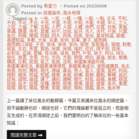
川
美
Posted by
希愛力
Posted on
20231008
女
Posted in
談運論命
,
風水地理
也
瘋
Tagged
ig
,
k
,
一些
,
一定
,
一樣
,
一種
,
一般
,
一點
,
丈夫
,
不利
,
狂
不到
,
不可
,
不合
,
不吉
,
不是
,
不用
,
不知
,
不能
,
不順
,
中人
,
之人
,
之前
,
之福
,
了解
,
五點
,
人們
,
人頭
,
人體
,
他們
,
位置
,
何來
,
來看
,
來講
,
健康
,
兇宅
,
其實
,
利于
,
功效
,
區分
,
古人
,
古代
,
只是
,
只要
,
各位
,
同樣
,
哪個
,
四個
,
四大
,
四角
,
因為
,
坐向
,
基本知識
,
基礎
,
基礎知識
,
多數
,
大家
,
夫妻
,
如何
,
如果
,
妻子
,
威而鋼
,
威而鋼口溶錠
,
子宮
,
安床
,
安排
,
室內
,
家居
,
家居風水
,
寬闊
,
對應
,
就是
,
左右
,
布置
,
幫助
,
床尾
,
床頭
,
強的
,
往往
,
得不到
,
從床
,
必利吉
,
忌諱
,
思維
,
性功能
,
成長
,
我們
,
戶型
,
房子
,
所以
,
持久
,
放在
,
放置
,
文章
,
方位
,
方向
,
方面
,
明堂
,
明白
,
最強
,
朋友
,
根據
,
構造
,
比較
,
民間
,
氣之
,
氣致
,
沒有
,
泰國果凍副作用
,
泰國果凍吃法
,
泰國果凍哪裡買
,
泰國果凍成分
,
液態威購買
,
為主
,
無靠
,
特別
,
獨特
,
現代
,
理論
,
產品
,
男人
,
當人
,
當我
,
當然
,
的話
,
相對
,
睡床
,
知識
,
知道
,
簡單
,
系統
,
結構
,
裝飾
,
觀點
,
解釋
,
設計
,
認為
,
請問
,
論證
,
講了
,
講的
,
講解
,
變化
,
財氣
,
超級
,
身體
,
辯證
,
這個
,
這才
,
這樣
,
這種
,
運勢
,
道理
,
選擇
,
還是
,
還要
,
采光
,
重要
,
陰陽
,
陽宅
,
陽氣
,
雙重
,
青龍
,
順逆
,
頭和
,
頭腦
,
風水
,
風水學
上一篇講了床位風水的動靜篇，今篇又來講床位風水的順逆篇，
但不論動靜也好，順逆也好，它們的理論都不是孤立的，而是相
互生成的。在弄清順逆之前，我們要明白的了解床位的一些基本
知識：
家
閱讀完整文章