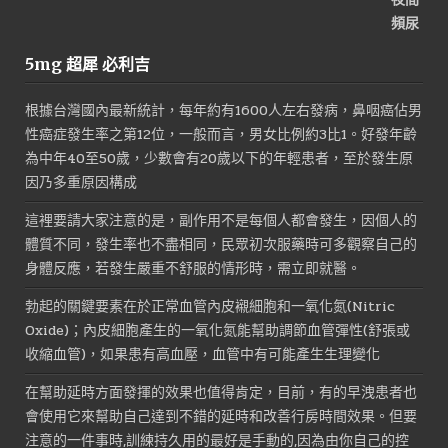
NT$2,800。
NT$1,500。
5mg 超犀 必利吉
根據台灣國內最新統計，每年約有1600人左右發病，鼻咽癌佔男
性癌症發生率之第12位，一般而言，男女比例約3比1。好發年齡
為中年40至50歲，少數會有20歲以下的年輕患者，至於發生原
因乃多重原因構成
這裡要請大家注意的是，副作用不是每個人都會發生，因個人的
體質不同，發生率也不盡相同，民眾初次服藥時可多觀察自己的
身體反應，若發生嚴重不舒服的情形時，需立即就醫。
勃起的關鍵要素在於正常血管內皮襯細胞和一氧化氮(Nitric
Oxide)；內皮細胞產生的一氧化氮能幫助調節血管彈性(舒張或
收縮血管)，如果患有高血壓，血管中有可能產生生理變化
在幫助延時方面發揮的效果也值得肯定，目前，有的早洩患者也
會使用它來幫助自己達到不錯的延時和改善行房時間效果。但要
注意的一件事時,訓練持久用的最好是手動的,因為由你自己的控