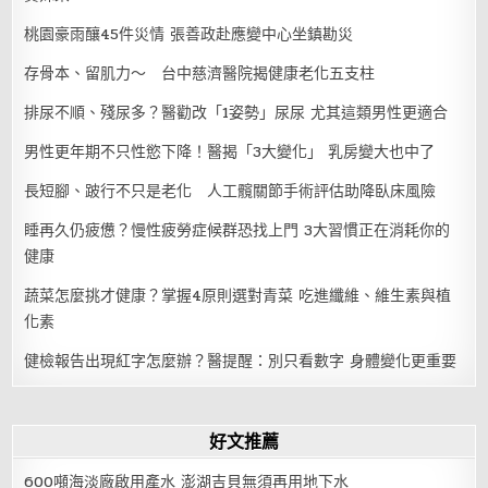
桃園豪雨釀45件災情 張善政赴應變中心坐鎮勘災
存骨本、留肌力～ 台中慈濟醫院揭健康老化五支柱
排尿不順、殘尿多？醫勸改「1姿勢」尿尿 尤其這類男性更適合
男性更年期不只性慾下降！醫揭「3大變化」 乳房變大也中了
長短腳、跛行不只是老化 人工髖關節手術評估助降臥床風險
睡再久仍疲憊？慢性疲勞症候群恐找上門 3大習慣正在消耗你的
健康
蔬菜怎麼挑才健康？掌握4原則選對青菜 吃進纖維、維生素與植
化素
健檢報告出現紅字怎麼辦？醫提醒：別只看數字 身體變化更重要
好文推薦
600噸海淡廠啟用產水 澎湖吉貝無須再用地下水