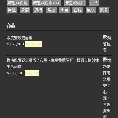
液態威而鋼
液態威而鋼PTT
液態威購買
生活
男性
身體
這樣
陽痿
需要
面相
風水
飲食
商品
印度雙效威而鋼
原
目
NT$
3,000
NT$
1,800
始
前
價
價
性功能障礙怎麼辦？心理、生理雙重解析，找回自信與性
格：
格：
生活品質
NT$3,000。
NT$1,800。
原
目
NT$
1,800
NT$
800
始
前
價
價
格：
格：
NT$1,800。
NT$800。