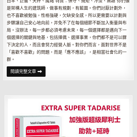
白羊、巨蟹、天秤、魔羯 特質：保守、規矩、冷淡、無趣 你們像
是架構人生的建筑師，做事有規劃，有藍圖。你們討厭計劃外，
也不喜歡被勉強，性格強硬，欠缺安全感，所以更需要以計劃與
步驟讓自己安心地向前，并免不了在每個細節不斷加入衡量與布
局。沒辦法，每一步都必須考慮未來，每一個選擇都是邁向下一
個選擇的關鍵與地基，包括擇偶、選擇事業，你們都不是可以驟
下決定的人，而且會努力經營人脈。對你們而言，面對世界不是
「喜歡不喜歡」的問題，而是「應不應該」，是相當社會化的一
群。
干
閱讀完整文章
貨！
看
看
哪
幾
個
星
座
跟
你
的
星
座
最
相