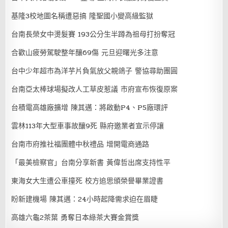
基隆3校地圖名稱遭惡搞 隆聖國小變高級監獄
台南長榮女中燙髮賽 193公分生半蹲為祖母打扮奪冠
合歡山疲勞駕駛整年釀69傷 元旦迎曙光多注意
台中少年超市為洋芋片負氣放父親鴿子 警協尋助團圓
台南亞太棒球場擬改人工草皮惹議 市府宣布恢復原案
台積電高雄廠擴增 陳其邁：將啟動P4、P5廠環評
雲林113年大型車事故釀9死 縣府邀業者宣示停讓
台南市府推社福團體中秋禮品 增開電商通路
「最美檢察官」台南分享新書 黃偉哲出席支持性平
東海女大生遭公車撞死 校方追思頒榮譽畢業證書
盼新建機場 陳其邁：24小時起降需求迫在眉睫
高雄六龜2茶葉 勇奪日本綠茶大賽金賞獎