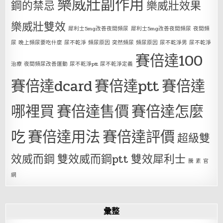
樂威壯副作用
鋼的禁忌
樂威壯效果
樂威壯雙效
犀利士5mg改善夜間頻尿
犀利士5mg改善夜間頻尿 夜間頻
尿 晚上頻尿要吃什麼 尿不乾淨 頻尿原因 突然頻尿 頻尿原因 尿不乾淨男 尿不乾淨
賽倍達100
治療 夜間頻尿改善運動 尿不乾淨ptt 尿不乾淨定義
賽倍達dcard
賽倍達ptt
賽倍達
哪裡買
賽倍達售價
賽倍達怎麼
吃
賽倍達用法
賽倍達評價
超級雙
效威而鋼
雙效威而鋼ptt
雙效犀利士
騰 素 官
網
彙整