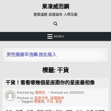
Skip
果凍威而鋼
to
content
健康議題 談運論命 人際互動
MENU
男性陽痿早洩藥:按此進入
標籤:
干貨
干貨！看看哪幾個星座跟你的星座最相像
Posted by
威格拉
Posted on
20210511
Posted in
星座分析
,
談運論命
Tagged
哪幾個
,
干貨
,
星座