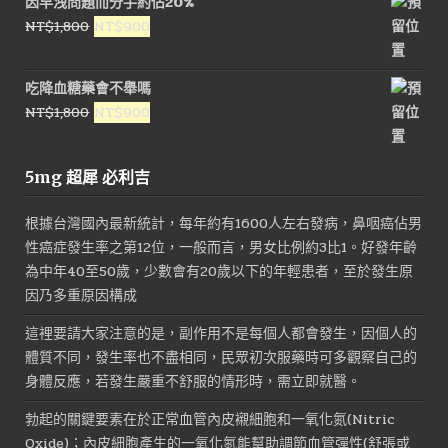
因早洩問題而分手約佔20%
格：
格：
原
目
NT$
1,800
NT$
900
NT$1,800。
NT$900。
始
前
價
價
吃降血糖藥會不舉嗎
格：
格：
原
目
NT$
1,800
NT$
900
NT$1,800。
NT$900。
始
前
價
價
5mg 超犀 必利吉
格：
格：
NT$1,800。
NT$900。
根據台灣國內最新統計，每年約有1600人左右發病，鼻咽癌佔男
性癌症發生率之第12位，一般而言，男女比例約3比1。好發年齡
為中年40至50歲，少數會有20歲以下的年輕患者，至於發生原
因乃多重原因構成
這裡要請大家注意的是，副作用不是每個人都會發生，因個人的
體質不同，發生率也不盡相同，民眾初次服藥時可多觀察自己的
身體反應，若發生嚴重不舒服的情形時，需立即就醫。
勃起的關鍵要素在於正常血管內皮襯細胞和一氧化氮(Nitric
Oxide)；內皮細胞產生的一氧化氮能幫助調節血管彈性(舒張或