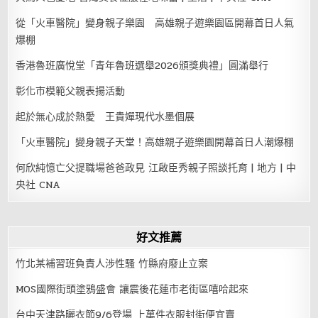
從「火車醫院」變身親子樂園 高雄親子遊樂園區開幕首日人氣
爆棚
香港魯班廣悅堂「青年魯班選舉2026頒獎典禮」圓滿舉行
彰化市模範父親表揚活動
起於無心成於熱愛 王貴嬋現代水墨個展
「火車醫院」變身親子天堂！高雄親子遊樂園開幕首日人潮爆棚
何欣純憶亡父提職場爸爸政見 江啟臣秀親子照談托育 | 地方 | 中
央社 CNA
好文推薦
竹北某補習班負責人涉性騷 竹縣府廢止立案
MOS國際街頭塗鴉盛會 讓震後花蓮市老街區嘻哈起來
台中天津路曬衣節9/6登場 上萬件衣服封街便宜賣