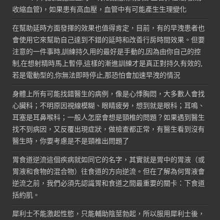
收縮血管)，如果患有高血壓，血管中有可能產生生理變化
在幫助延時方面發揮的效果也值得肯定，目前，有的早洩患者也
會使用它來幫助自己達到不錯的延時和改善行房時間效果。但要
注意的一件事時,訓練持久用的最好是手動的,因為由你自己的控
制,在想射精時馬上暫停,這樣的漸進訓練才是真正對持久有效的,
若是電動型的,你無法即時停止,那恐怕會加速早洩的情況
身體上所有可能找錯醫生的病例，像是心悸胸悶，大多數人會找
心臟科；不明原因視線模糊、眼睛疲勞，想到就是眼科；耳鳴、
耳塞是耳鼻喉科；一般人怎麼會想是頸椎的問題？如果遇到醫生
找不到病因，又反覆出現症狀，做檢查都正常，有醫生看到沒有
醫生時，你要考慮是不是頸椎出問題了
胃食道逆流這個疾病就如同它的名字，其實就是胃中的胃液（或
胃液和食物的混合物）往食道的方向逆流。但在了解為何胃液會
逆流之前，我們必須先認識胃和食道之間最重要的關卡：下食道
括約肌。
犀利士不能激起性慾，只能輔助陰莖勃起，所以服用犀利士後，