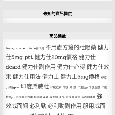
未知的資訊提供
商品標籤
不用處方簽的壯陽藥
健力
Stenagra
super p force副作用
仕5mg ptt
健力仕20mg價格
健力仕
dcard
健力仕副作用
健力仕心得
健力仕效
果
健力仕用法
健力士
健力士5mg價格
印度
印度樂威壯
小綠瓶plus
印度紅鑽
印度 綠 鑽
印度藍p
印度藍鑽
印度
強
藍鑽ptt
威而鋼副作用
威而鋼效果
威而鋼 正品
威而鋼用法
威而鋼購買
效威而鋼
必利勁
必利勁副作用
服用威而