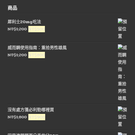
商品
犀利士20mg吃法
原
目
NT$
1,200
NT$
500
始
前
價
價
威而鋼使用指南：重拾男性雄風
格：
格：
原
目
NT$
1,200
NT$
800
NT$1,200。
NT$500。
始
前
價
價
格：
格：
NT$1,200。
NT$800。
沒有處方箋必利勁哪裡買
原
目
NT$
1,800
NT$
900
始
前
價
價