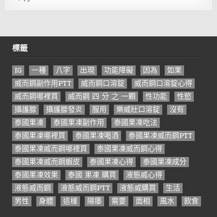
標籤
IG
一種
八字
出現
功能障礙
因為
如果
威而鋼副作用PTT
威而鋼口溶錠
威而鋼口溶錠心得
威而鋼哪裡買
威而鋼 四 分 之 一顆
性功能
性慾
攝護腺
攝護腺發炎
服用
樂威壯口溶錠
沒有
泰國果凍
泰國果凍副作用
泰國果凍吃法
泰國果凍哪裡買
泰國果凍喝酒
泰國果凍威而鋼PTT
泰國果凍威而鋼哪裡買
泰國果凍威而鋼心得
泰國果凍威而鋼蝦皮
泰國果凍心得
泰國果凍成分
泰國果凍效果
泰國 果凍 購買
液態威心得
液態威而鋼
液態威而鋼PTT
液態威購買
生活
男性
身體
這樣
陽痿
需要
面相
風水
飲食