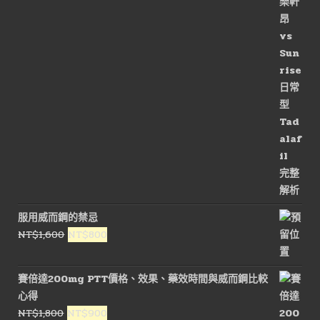
價
價
格：
格：
NT$3,000。
NT$1,500。
服用威而鋼的禁忌
原
目
NT$
1,600
NT$
800
始
前
價
價
賽倍達200mg PTT價格、效果、藥效時間與威而鋼比較
格：
格：
心得
NT$1,600。
NT$800。
原
目
NT$
1,800
NT$
900