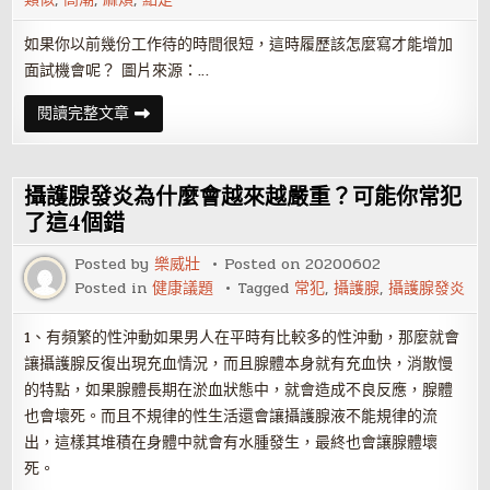
如果你以前幾份工作待的時間很短，這時履歷該怎麼寫才能增加
面試機會呢？ 圖片來源：…
寫
閱讀完整文章
履
歷，
不
要
此
攝護腺發炎為什麼會越來越嚴重？可能你常犯
地
無
了這4個錯
銀
三
Posted by
樂威壯
Posted on
20200602
百
兩！
Posted in
健康議題
Tagged
常犯
,
攝護腺
,
攝護腺發炎
1、有頻繁的性沖動如果男人在平時有比較多的性沖動，那麼就會
讓攝護腺反復出現充血情況，而且腺體本身就有充血快，消散慢
的特點，如果腺體長期在淤血狀態中，就會造成不良反應，腺體
也會壞死。而且不規律的性生活還會讓攝護腺液不能規律的流
出，這樣其堆積在身體中就會有水腫發生，最終也會讓腺體壞
死。