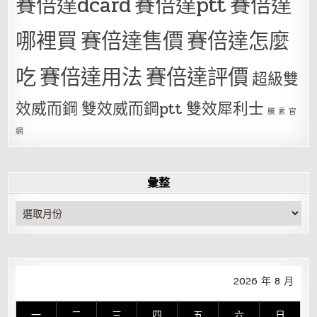
賽倍達dcard
賽倍達ptt
賽倍達
哪裡買
賽倍達售價
賽倍達怎麼
吃
賽倍達用法
賽倍達評價
超級雙
效威而鋼
雙效威而鋼ptt
雙效犀利士
騰 素 官
網
彙整
彙
整
2026 年 8 月
一
二
三
四
五
六
日