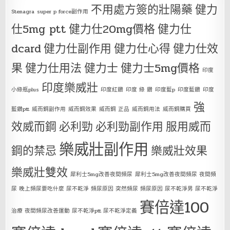
不用處方簽的壯陽藥
健力
Stenagra
super p force副作用
仕5mg ptt
健力仕20mg價格
健力仕
dcard
健力仕副作用
健力仕心得
健力仕效
果
健力仕用法
健力士
健力士5mg價格
印度
印度樂威壯
小綠瓶plus
印度紅鑽
印度 綠 鑽
印度藍p
印度藍鑽
印度
強
藍鑽ptt
威而鋼副作用
威而鋼效果
威而鋼 正品
威而鋼用法
威而鋼購買
效威而鋼
必利勁
必利勁副作用
服用威而
樂威壯副作用
鋼的禁忌
樂威壯效果
樂威壯雙效
犀利士5mg改善夜間頻尿
犀利士5mg改善夜間頻尿 夜間頻
尿 晚上頻尿要吃什麼 尿不乾淨 頻尿原因 突然頻尿 頻尿原因 尿不乾淨男 尿不乾淨
賽倍達100
治療 夜間頻尿改善運動 尿不乾淨ptt 尿不乾淨定義