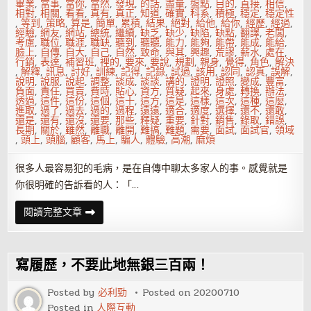
畢業
,
當事
,
當你
,
當然
,
發現
,
的話
,
盡量
,
盤點
,
目的
,
直接
,
相信
,
相對
,
相關
,
看看
,
真有
,
真正
,
知道
,
確實
,
科系
,
積極
,
穩定
,
穩定性
,
等到
,
策略
,
算是
,
簡單
,
累積
,
結果
,
絕對
,
給他
,
給你
,
經歷
,
經過
,
經驗
,
網友
,
網站
,
總統
,
繼續
,
缺乏
,
缺少
,
缺陷
,
缺點
,
翻譯
,
老闆
,
考慮
,
職位
,
職涯
,
職缺
,
聽到
,
聽聽
,
能力
,
能夠
,
能帶
,
能成
,
能給
,
臉上
,
自傳
,
自大
,
自己
,
自然
,
致命
,
與其
,
興趣
,
荒謬
,
薪水
,
處在
,
行銷
,
表達
,
補習班
,
裡的
,
要來
,
要說
,
規劃
,
親身
,
覺得
,
角色
,
解決
,
解釋
,
訊息
,
討好
,
訓練
,
記得
,
記錄
,
試過
,
該用
,
認同
,
認真
,
誤解
,
說明
,
說服
,
說起
,
調整
,
談成
,
談談
,
講的
,
證明
,
證照
,
變成
,
豐富
,
負面
,
責任
,
買賣
,
費時
,
貼心
,
資方
,
質疑
,
起來
,
身處
,
轉換
,
辦法
,
透過
,
這件
,
這份
,
這個
,
這十
,
這方
,
這是
,
這樣
,
這次
,
這種
,
這麼
,
進取
,
過了
,
過去
,
過的
,
過程
,
遠遠
,
適合
,
適度
,
選擇
,
還不
,
還敢
,
還是
,
還有
,
還沒
,
還要
,
那些
,
釋疑
,
重要
,
針對
,
銷售
,
錄取
,
錯誤
,
長期
,
關於
,
雖然
,
離職
,
離開
,
難搞
,
難題
,
需要
,
面試
,
面試官
,
領域
,
頭上
,
頭腦
,
顧客
,
馬上
,
騙人
,
體驗
,
高潮
,
麻煩
很多人最容易犯的毛病，是在自傳中聊太多家人的事。感覺就是
你很明確的告訴看的人：「…
求
閱讀完整文章
職
時
該
做
與
寫履歷，不要此地無銀三百兩！
不
該
做
Posted by
必利勁
Posted on
20200710
的
Posted in
人際互動
十