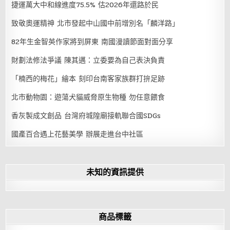
捷運萬大中和線進度75.5% 估2026年還路於民
致敬奧運精神 北市發起中山國中前增別名「麟洋路」
82年生金智英作家將到屏東 南國漫讀節面對面分享
財劃法修法爭議 陳其邁：立委要為自己表決負責
「楠西的梅花」繪本 刻印台南客家族群打拚足跡
北市動物園：遊蕩犬貓威脅原生物種 勿任意餵食
香灰製成文創品 台灣府城隍廟接軌聯合國SDGs
國產百合遇上花藝美學 辦展走進台中社區
未知的資訊提供
商品標籤