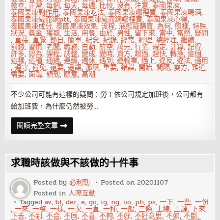
檢查
,
正常
,
每個
,
每天
,
每週
,
比較
,
沒有
,
注意
,
泰國果凍
,
泰國果凍副作用
,
泰國果凍吃法
,
泰國果凍哪裡買
,
泰國果凍喝酒
,
泰國果凍威而鋼ptt
,
泰國果凍威而鋼哪裡買
,
泰國果凍心得
,
泰國果凍成分
,
泰國果凍效果
,
流程
,
液態威購買
,
為何
,
照樣
,
特殊
,
狀況
,
獎金
,
獲取
,
生活
,
用餐
,
由於
,
男性
,
留下來
,
當中
,
當然
,
疑問
,
直接
,
直覺
,
節日
,
簡單
,
紀念
,
紀錄
,
經常
,
經理
,
總經理
,
繼續
,
罰錢
,
習慣
,
老闆
,
職務
,
自動
,
航空
,
萬元
,
行業
,
規定
,
計算
,
記得
,
許多
,
認為
,
課程
,
調整
,
變成
,
變時
,
資方
,
超過
,
趕快
,
轉換
,
這個
,
這樣
,
這種
,
通過
,
連續
,
週休
,
遇到
,
運輸業
,
過上
,
違反
,
違法
,
適用
,
遵守
,
避免
,
還要
,
還讓
,
那麼
,
重要
,
錯誤
,
開始
,
間隔
,
雙方
,
難道
,
需要
,
面臨
,
領到
,
願意
,
高潮
不少公司可能有這樣的疑問：勞工依公司規定加班後，公司都有
給加班費，為什麼仍然被勞…
一
閱讀完整文章
例
一
休
後，
加
求職時該做與不該做的十件事
班
費
到
Posted by
必利勁
Posted on
20201107
底
Posted in
人際互動
該
怎
Tagged
av
,
bl
,
der
,
e
,
go
,
ig
,
ng
,
oo
,
ph
,
ps
,
一下
,
一些
,
一份
麼
,
一來
,
一整
,
一樣
,
一次
,
一直
,
一種
,
一般
,
三條
,
上線
,
上課
,
下來
,
算？
下去
,
不到
,
不合
,
不同
,
不喜
,
不夠
,
不好
,
不好意思
,
不如
,
不斷
,