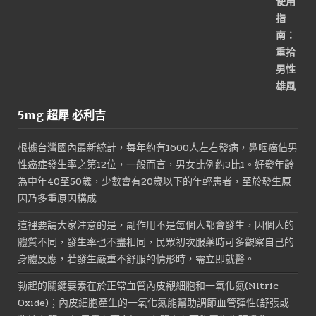
始
前
價
價
格：
格：
NT$1,200。
NT$800。
5mg 超犀 必利吉
根據台灣國內最新統計，每年約有1600人左右發病，鼻咽癌佔男
性癌症發生率之第12位，一般而言，男女比例約3比1。好發年齡
為中年40至50歲，少數會有20歲以下的年輕患者，至於發生原
因乃多重原因構成
這裡要請大家注意的是，副作用不是每個人都會發生，因個人的
體質不同，發生率也不盡相同，民眾初次服藥時可多觀察自己的
身體反應，若發生嚴重不舒服的情形時，需立即就醫。
勃起的關鍵要素在於正常血管內皮襯細胞和一氧化氮(Nitric
Oxide)；內皮細胞產生的一氧化氮能幫助調節血管彈性(舒張或