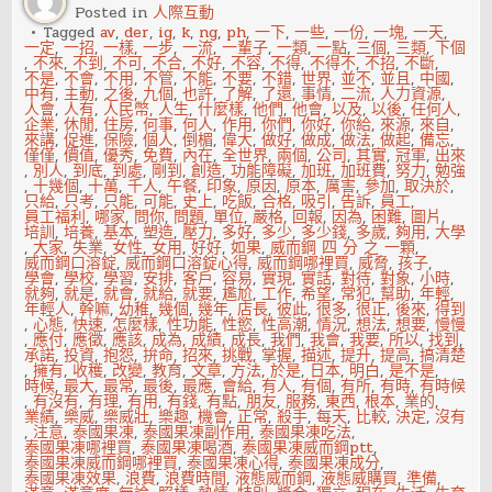
Posted in
人際互動
Tagged
av
,
der
,
ig
,
k
,
ng
,
ph
,
一下
,
一些
,
一份
,
一塊
,
一天
,
一定
,
一招
,
一樣
,
一步
,
一流
,
一輩子
,
一類
,
一點
,
三個
,
三類
,
下個
,
不來
,
不到
,
不可
,
不合
,
不好
,
不容
,
不得
,
不得不
,
不招
,
不斷
,
不是
,
不會
,
不用
,
不管
,
不能
,
不要
,
不錯
,
世界
,
並不
,
並且
,
中國
,
中有
,
主動
,
之後
,
九個
,
也許
,
了解
,
了還
,
事情
,
二流
,
人力資源
,
人會
,
人有
,
人民幣
,
人生
,
什麼樣
,
他們
,
他會
,
以及
,
以後
,
任何人
,
企業
,
休閒
,
住房
,
何事
,
何人
,
作用
,
你們
,
你好
,
你給
,
來源
,
來自
,
來講
,
促進
,
保險
,
個人
,
倒楣
,
偉大
,
做好
,
做成
,
做法
,
做起
,
備忘
,
僅僅
,
價值
,
優秀
,
免費
,
內在
,
全世界
,
兩個
,
公司
,
其實
,
冠軍
,
出來
,
別人
,
到底
,
到處
,
剛到
,
創造
,
功能障礙
,
加班
,
加班費
,
努力
,
勉強
,
十幾個
,
十萬
,
千人
,
午餐
,
印象
,
原因
,
原本
,
厲害
,
參加
,
取決於
,
只給
,
只考
,
只能
,
可能
,
史上
,
吃飯
,
合格
,
吸引
,
告訴
,
員工
,
員工福利
,
哪家
,
問你
,
問題
,
單位
,
嚴格
,
回報
,
因為
,
困難
,
圖片
,
培訓
,
培養
,
基本
,
塑造
,
壓力
,
多好
,
多少
,
多少錢
,
多歲
,
夠用
,
大學
,
大家
,
失業
,
女性
,
女用
,
好好
,
如果
,
威而鋼 四 分 之 一顆
,
威而鋼口溶錠
,
威而鋼口溶錠心得
,
威而鋼哪裡買
,
威脅
,
孩子
,
學會
,
學校
,
學習
,
安排
,
客戶
,
容易
,
實現
,
實話
,
對待
,
對象
,
小時
,
就夠
,
就是
,
就會
,
就給
,
就要
,
尷尬
,
工作
,
希望
,
常犯
,
幫助
,
年輕
,
年輕人
,
幹嘛
,
幼稚
,
幾個
,
幾年
,
店長
,
彼此
,
很多
,
很正
,
後來
,
得到
,
心態
,
快速
,
怎麼樣
,
性功能
,
性慾
,
性高潮
,
情況
,
想法
,
想要
,
慢慢
,
應付
,
應徵
,
應該
,
成為
,
成績
,
成長
,
我們
,
我會
,
我要
,
所以
,
找到
,
承諾
,
投資
,
抱怨
,
拚命
,
招來
,
挑戰
,
掌握
,
描述
,
提升
,
提高
,
搞清楚
,
擁有
,
收穫
,
改變
,
教育
,
文章
,
方法
,
於是
,
日本
,
明白
,
是不是
,
時候
,
最大
,
最常
,
最後
,
最應
,
會給
,
有人
,
有個
,
有所
,
有時
,
有時候
,
有沒有
,
有理
,
有用
,
有錢
,
有點
,
朋友
,
服務
,
東西
,
根本
,
業的
,
業績
,
樂威
,
樂威壯
,
樂趣
,
機會
,
正常
,
殺手
,
每天
,
比較
,
決定
,
沒有
,
注意
,
泰國果凍
,
泰國果凍副作用
,
泰國果凍吃法
,
泰國果凍哪裡買
,
泰國果凍喝酒
,
泰國果凍威而鋼ptt
,
泰國果凍威而鋼哪裡買
,
泰國果凍心得
,
泰國果凍成分
,
泰國果凍效果
,
浪費
,
浪費時間
,
液態威而鋼
,
液態威購買
,
準備
,