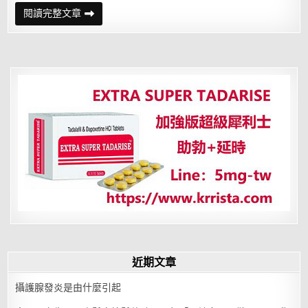
攝
閱讀完整文章
護
腺
發
炎
為
什
麼
會
越
來
越
嚴
重？
可
能
你
常
犯
了
這
4
個
錯
近期文章
攝護腺發炎是由什麼引起