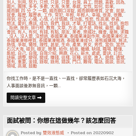
別人
,
別用
,
努力
,
只想
,
只是
,
只要
,
台灣
,
員工
,
問題
,
喜歡
,
因為
,
圖片
,
團隊
,
多多
,
多數
,
大海
,
失業
,
奉獻
,
女性
,
如何
,
如果
,
威而鋼 四 分 之 一顆
,
威而鋼口溶錠
,
威而鋼哪裡買
,
定會
,
就是
,
就會
,
履歷
,
履歷表
,
工作
,
常犯
,
年輕
,
年輕人
,
幸福
,
很差
,
很難
,
得到
,
從沒
,
心儀
,
心情
,
心甘情願
,
性功能
,
性慾
,
性高潮
,
恭喜
,
想法
,
愛的
,
應該
,
成功
,
我們
,
我該
,
才華
,
打電話
,
找出
,
找到
,
抱怨
,
拒絕
,
挫折
,
排行榜
,
教育
,
文章
,
方法
,
是不是
,
時候
,
最想
,
最愛
,
會因
,
有人
,
有何
,
有錢
,
有點
,
朋友
,
業者
,
樂威壯
,
機會
,
毫無
,
求職
,
沒人
,
沒人要
,
沒想過
,
泰國果凍
,
泰國果凍副作用
,
泰國果凍吃法
,
泰國果凍哪裡買
,
泰國果凍喝酒
,
泰國果凍成分
,
液態威購買
,
無法
,
熱情
,
爭取
,
犧牲
,
理性
,
甚麼
,
生命
,
產業
,
男女
,
男性
,
當你
,
當然
,
石沉大海
,
碰到
,
穩定
,
簡單
,
給你
,
給我
,
繼續
,
缺錢
,
職場
,
聽懂
,
能給
,
自己
,
自我
,
自我介紹
,
興趣
,
花心
,
薪水
,
處處
,
要訣
,
訂出
,
訣竅
,
調整
,
變得
,
變成
,
賺錢
,
這樣
,
這種
,
這麼
,
進入
,
遊戲
,
遺憾
,
還有
,
重要
,
金錢
,
錄取
,
錄用
,
錯誤
,
門口
,
難得
,
電話
,
面談
,
音訊
,
領域
,
高潮
,
鼓勵
你找工作時，是不是一直找、一直找，卻常履歷表如石沉大海，
人事面談後渺無音訊，一顆…
別
閱讀完整文章
用
乞
討
的
心
面試被問：你想在這做幾年？該怎麼回答
情
找
工
Posted by
雙效液態威
Posted on
20220902
作