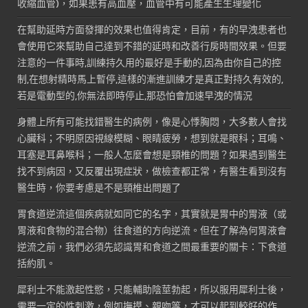
收縮血管)，如果患有高血壓，血管中有可能產生生理變化
在幫助延時方面發揮的效果也值得肯定，目前，有的早洩患者也
會使用它來幫助自己達到不錯的延時和改善行房時間效果。但要
注意的一件事時,訓練持久用的最好是手動的,因為由你自己的控
制,在想射精時馬上暫停,這樣的漸進訓練才是真正對持久有效的,
若是電動型的,你無法即時停止,那恐怕會加速早洩的情況
身體上所有可能找錯醫生的病例，像是心悸胸悶，大多數人會找
心臟科；不明原因視線模糊、眼睛疲勞，想到就是眼科；耳鳴、
耳塞是耳鼻喉科；一般人怎麼會想是頸椎的問題？如果遇到醫生
找不到病因，又反覆出現症狀，做檢查都正常，有醫生看到沒有
醫生時，你要考慮是不是頸椎出問題了
胃食道逆流這個疾病就如同它的名字，其實就是胃中的胃液（或
胃液和食物的混合物）往食道的方向逆流。但在了解為何胃液會
逆流之前，我們必須先認識胃和食道之間最重要的關卡：下食道
括約肌。
犀利士不能激起性慾，只能輔助陰莖勃起，所以服用犀利士後，
需要一定的性刺激，例如撫摸、親吻等，才可以起到較好的作