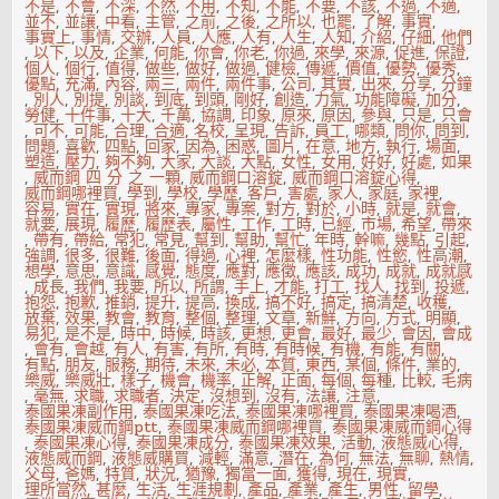
不是
,
不會
,
不深
,
不然
,
不用
,
不知
,
不能
,
不要
,
不該
,
不過
,
不適
,
並不
,
並讓
,
中看
,
主管
,
之前
,
之後
,
之所以
,
也罷
,
了解
,
事實
,
事實上
,
事情
,
交辦
,
人員
,
人應
,
人有
,
人生
,
人知
,
介紹
,
仔細
,
他們
,
以下
,
以及
,
企業
,
何能
,
你會
,
你老
,
你過
,
來學
,
來源
,
促進
,
保證
,
個人
,
個行
,
值得
,
做些
,
做好
,
做過
,
健檢
,
傳遞
,
價值
,
優勢
,
優秀
,
優點
,
充滿
,
內容
,
兩三
,
兩件
,
兩件事
,
公司
,
其實
,
出來
,
分享
,
分鐘
,
別人
,
別提
,
別談
,
到底
,
到頭
,
剛好
,
創造
,
力氣
,
功能障礙
,
加分
,
勞健
,
十件事
,
十大
,
千萬
,
協調
,
印象
,
原來
,
原因
,
參與
,
只是
,
只會
,
可不
,
可能
,
合理
,
合適
,
名校
,
呈現
,
告訴
,
員工
,
哪類
,
問你
,
問到
,
問題
,
喜歡
,
四點
,
回家
,
因為
,
困惑
,
圖片
,
在意
,
地方
,
執行
,
場面
,
塑造
,
壓力
,
夠不夠
,
大家
,
大談
,
大點
,
女性
,
女用
,
好好
,
好處
,
如果
,
威而鋼 四 分 之 一顆
,
威而鋼口溶錠
,
威而鋼口溶錠心得
,
威而鋼哪裡買
,
學到
,
學校
,
學歷
,
客戶
,
害處
,
家人
,
家庭
,
家裡
,
容易
,
實在
,
實現
,
將來
,
專家
,
專案
,
對方
,
對於
,
小時
,
就是
,
就會
,
就要
,
展現
,
履歷
,
履歷表
,
屬性
,
工作
,
工時
,
已經
,
市場
,
希望
,
帶來
,
帶有
,
帶給
,
常犯
,
常見
,
幫到
,
幫助
,
幫忙
,
年時
,
幹嘛
,
幾點
,
引起
,
強調
,
很多
,
很難
,
後面
,
得過
,
心裡
,
怎麼樣
,
性功能
,
性慾
,
性高潮
,
想學
,
意思
,
意識
,
感覺
,
態度
,
應對
,
應徵
,
應該
,
成功
,
成就
,
成就感
,
成長
,
我們
,
我要
,
所以
,
所謂
,
手上
,
才能
,
打工
,
找人
,
找到
,
投遞
,
抱怨
,
抱歉
,
推銷
,
提升
,
提高
,
換成
,
搞不好
,
搞定
,
搞清楚
,
收穫
,
放棄
,
效果
,
教會
,
教育
,
整個
,
整理
,
文章
,
新鮮
,
方向
,
方式
,
明顯
,
易犯
,
是不是
,
時中
,
時候
,
時該
,
更想
,
更會
,
最好
,
最少
,
會因
,
會成
,
會有
,
會越
,
有人
,
有害
,
有所
,
有時
,
有時候
,
有機
,
有能
,
有關
,
有點
,
朋友
,
服務
,
期待
,
未來
,
未必
,
本質
,
東西
,
某個
,
條件
,
業的
,
樂威
,
樂威壯
,
樣子
,
機會
,
機率
,
正解
,
正面
,
每個
,
每種
,
比較
,
毛病
,
毫無
,
求職
,
求職者
,
決定
,
沒想到
,
沒有
,
法讓
,
注意
,
泰國果凍副作用
,
泰國果凍吃法
,
泰國果凍哪裡買
,
泰國果凍喝酒
,
泰國果凍威而鋼ptt
,
泰國果凍威而鋼哪裡買
,
泰國果凍威而鋼心得
,
泰國果凍心得
,
泰國果凍成分
,
泰國果凍效果
,
活動
,
液態威心得
,
液態威而鋼
,
液態威購買
,
減輕
,
滿意
,
潛在
,
為何
,
無法
,
無聊
,
熱情
,
父母
,
爸媽
,
特質
,
狀況
,
猶豫
,
獨當一面
,
獲得
,
現在
,
現實
,
理所當然
,
甚麼
,
生活
,
生涯規劃
,
產品
,
產業
,
產生
,
男性
,
留學
,