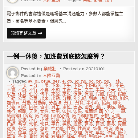
怎
麼
回
電子郵件的書寫禮儀是職場基本溝通能力，多數人都能掌握主
答
旨、署名等基本要素，但魔鬼…
按
閱讀完整文章
下
E-
mail
傳
送
一例一休後，加班費到底該怎麼算？
鍵
前
必
Posted by
樂威壯
Posted on
20210101
看！
Posted in
人際互動
4
個
Tagged
av
,
bl
,
blue
,
der
,
e
,
go
,
ig
,
ng
,
oo
,
ph
,
ps
,
一休
,
大
一定
,
一次
,
三分
,
上限
,
下來
,
下午
,
下班
,
下班時間
,
不少
,
不是
,
家
不會
,
不能
,
不行
,
不要
,
不願
,
主管
,
之日
,
之生
,
事業
,
今天
,
以下
,
常
以及
,
休息
,
低於
,
何不
,
來源
,
來說
,
促進
,
保險
,
假如
,
假日
,
假間
,
犯
全勤
,
公司
,
公眾
,
出來
,
出勤
,
分鐘
,
別忘記
,
到底
,
功能障礙
,
加班
,
的
加班費
,
勞動
,
勞動節
,
勞基法
,
勞工
,
勞資
,
半小時
,
協商
,
即使
,
禁
只要
,
可能
,
同樣
,
否則
,
員工
,
單位
,
因為
,
國外
,
圖片
,
地區
,
地點
,
忌
執行
,
報酬
,
天災
,
女性
,
女用
,
如何
,
如果
,
威而鋼 四 分 之 一顆
,
威而鋼口溶錠
,
威而鋼口溶錠心得
,
威而鋼哪裡買
,
安排
,
定義
,
容易
,
實施
,
小心
,
小時
,
就是
,
就會
,
就要
,
工作
,
工時
,
工會
,
工資
,
已經
,
希望
,
常犯
,
常見
,
平日
,
幾點
,
底薪
,
延長
,
建議
,
很多
,
後面
,
從事
,
必須
,
忘記
,
忽略
,
性功能
,
性慾
,
性高潮
,
恢復
,
情況
,
應有
,
接近
,
提早
,
提高
,
換成
,
搞錯
,
放假
,
整理
,
方式
,
早點
,
時候
,
最少
,
最後
,
會議
,
月薪
,
有時
,
有時候
,
條件
,
樂威
,
樂威壯
,
標準
,
機關
,