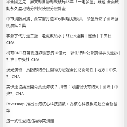
率全國之先！屏東縣自籌縣款破局15年「一地多屋」難題 全面啟
動永久屋地籍分割與使照分照計畫
中市消防局攜手產官醫打造3D列印氣切模具 榮獲綠點子國際發
明展鈦金獎
李灝宇代打遭三振 老虎敗給水手終止4連勝 | 運動 | 中央社
CNA
稱有BNT疫苗管道詐騙慈濟10億元 彰化律師公會前理事長遭訴 |
社會 | 中央社 CNA
漢光演習 馬防部結合民間物力驗證全民防衛韌性 | 地方 | 中央
社 CNA
美伊達協議重開荷莫茲海峽？ 川普：可能很快有結果 | 國際 | 中
央社 CNA
Rivermap 推出香港核心科技指數，為核心科技板塊建立全新基
準
這一式性愛絕招讓你爽到翻