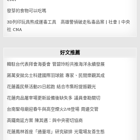
發芽的食物可以吃嗎
3D列印玩具熊成運毒工具 高雄警偵破走私毒品案 | 社會 | 中央
社 CNA
好文推薦
韓駐台代表拜會海委會 管碧玲盼共推海洋永續發展
蔣萬安拋北士科建國際羽球館 專家、民間樂觀其成
花蓮義民祭活動21日起跑 結合市集盼提振觀光
花蓮肉品屠宰場更新設備後缺失多 議員會勘關切
台南聖母廟迎春牛與高空煙火2/8登場 周邊交管
高鐵南延方案 陳其邁：與中央密切協商
花蓮鳳林首座「通量塔」研究碳排 光電場友善生態