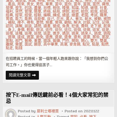
滿意
,
滿意度
,
無論
,
照樣
,
熱情
,
特別
,
獎金
,
獨立
,
現在
,
生活
,
生育
,
產品
,
用來
,
男女
,
男性
,
畢業
,
當中
,
當你
,
當年
,
當我
,
當然
,
痛恨
,
發揮
,
發生
,
的話
,
盡量
,
目標
,
相信
,
睡覺
,
知識
,
知道
,
破壞
,
社會
,
福利
,
突然
,
管理
,
簡單
,
終極
,
結局
,
絕對
,
給他
,
給你
,
給我
,
給錢
,
經典
,
經常
,
經營
,
經驗
,
編輯
,
練成
,
總是
,
總要
,
老闆
,
考試
,
職業
,
胃癌
,
能力
,
能夠
,
自助餐
,
自己
,
花光
,
萬人
,
著北
,
薪水
,
被動
,
被問
,
補貼
,
裡不
,
裡有
,
要問
,
規畫
,
覺得
,
觀點
,
解決
,
討厭
,
記住
,
記得
,
認同
,
誤解
,
談談
,
請問
,
讀書
,
變成
,
負責
,
貶值
,
費時
,
走下坡
,
起來
,
身上
,
身價
,
輕鬆
,
辦法
,
這件
,
這份
,
這位
,
這個
,
這做
,
這家
,
這是
,
這樣
,
這種
,
這裡
,
這間
,
這麼
,
進步
,
遇到
,
過來
,
過來人
,
過度
,
過程
,
道理
,
達成
,
適當
,
避免
,
還應
,
還是
,
還會
,
還有
,
還要
,
那些
,
那麼
,
那點
,
部門
,
醫療
,
重要
,
錯誤
,
鍛鍊
,
門在
,
開始
,
開心
,
雙方
,
雙贏
,
離開
,
需要
,
面試
,
願意
,
高中畢業
,
高潮
,
麥肯錫
,
點兒
,
點是
,
點燃
,
點走
,
點錢
在招聘員工的時候，當一個年輕人跑來跟你說：「我想到你們公
司工作。」你也覺得這孩子…
面
閱讀完整文章
試
被
問：
你
想
按下E-mail傳送鍵前必看！4個大家常犯的禁
在
這
忌
做
幾
Posted by
犀利士哪裡買
Posted on
20211122
年？
該
Posted in
人際互動
Tagged
常犯
,
必看
,
按下