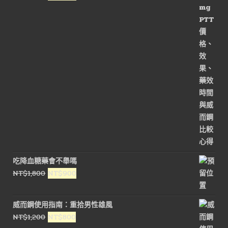
始
前
價
價
格：
格：
NT$1,800。
NT$900。
吃降血糖藥會不舉嗎
原
目
NT$
1,800
NT$
900
始
前
價
價
威而鋼使用指南：重拾男性雄風
格：
格：
原
目
NT$
1,200
NT$
800
NT$1,800。
NT$900。