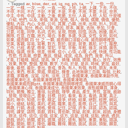
件
Tagged
av
,
blue
,
der
,
ed
,
ig
,
ng
,
ph
,
ta
,
一下
,
一些
,
一份
,
事
一定
,
一樣
,
一次
,
一步
,
一直
,
一般
,
上班
,
上網
,
上課
,
下去
,
不信
,
不停
,
不同
,
不在
,
不好
,
不實
,
不是
,
不會
,
不用
,
不要
,
不該
,
世界
,
中主
,
中有
,
中該
,
主動
,
之後
,
乾脆
,
五份
,
人員
,
人想
,
人知
,
什麼樣
,
介紹
,
他們
,
以及
,
來個
,
來源
,
促進
,
個人
,
做個
,
偶爾
,
價值
,
優勢
,
優點
,
內容
,
內心
,
全部
,
公司
,
其實
,
凸顯
,
出來
,
出現
,
別人
,
到底
,
功能障礙
,
加分
,
務必
,
印象
,
原因
,
原本
,
厲害
,
去除
,
參加
,
只會
,
只要
,
可能
,
同學
,
名詞
,
否則
,
呈現
,
問題
,
回憶
,
因為
,
困擾
,
圖片
,
團隊
,
在意
,
在職
,
地方
,
場合
,
多數
,
多歲
,
失誤
,
女性
,
女用
,
如何
,
如果
,
威而鋼 四 分 之 一顆
,
威而鋼口溶錠心得
,
威而鋼哪裡買
,
完美
,
客觀
,
容易
,
寫著
,
對方
,
對於
,
就是
,
就會
,
尷尬
,
尺寸
,
履歷
,
工作
,
已經
,
希望
,
帶來
,
常犯
,
平常
,
平衡
,
年輕
,
幾次
,
床頭
,
廣告
,
弱點
,
強調
,
很多
,
很差
,
很棒
,
從小
,
心情
,
心理
,
心裡
,
快速
,
性功能
,
性慾
,
性高潮
,
想要
,
應該
,
懷疑
,
成就
,
成為
,
我們
,
我會
,
所以
,
才能
,
打瞌睡
,
描述
,
提高
,
換了
,
搞懂
,
搞錯
,
摸頭
,
擔心
,
放在
,
效應
,
效果
,
教學
,
整個
,
整理
,
數字
,
方向
,
於是
,
是非
,
時候
,
更加
,
最好
,
最後
,
最想
,
最近
,
會出
,
會成
,
會為
,
有人
,
有個
,
有時
,
朋友
,
未來
,
未必
,
東西
,
根本
,
樂威
,
樂威壯
,
機會
,
此地無銀三百兩
,
每個
,
比較
,
求職
,
求職者
,
沒寫
,
沒有
,
沒用
,
注意
,
泰國果凍
,
泰國果凍副作用
,
泰國果凍吃法
,
泰國果凍哪裡買
,
泰國果凍喝酒
,
泰國果凍威而鋼ptt
,
泰國果凍威而鋼哪裡買
,
泰國果凍威而鋼心得
,
泰國果凍心得
,
泰國果凍成分
,
泰國果凍效果
,
液態威購買
,
渾身
,
特別
,
猶豫
,
獨立
,
獲得
,
玩遊戲
,
理學
,
產品
,
產生
,
男性
,
當我
,
痕跡
,
發現
,
發現自己
,
盡量
,
目標
,
目的
,
看來
,
看法
,
看過
,
真實
,
真正
,
真的
,
眼中
,
知道
,
社會
,
穩定
,
競爭
,
終極
,
結果
,
絕對
,
經歷
,
網站
,
縮小
,
總結
,
缺點
,
美的
,
老師
,
職業
,
能否
,
能帶
,
自己
,
自然
,
與其
,
興趣
,
行銷
,
表達
,
規格
,
覺得
,
記住
,
記得
,
許多
,
詳談
,
認為
,
認識
,
說明
,
課堂
,
請問
,
貢獻
,
資料
,
賈伯斯
,
質疑
,
起來
,
起床
,
超過
,
身體
,
辦法
,
這件
,
這位
,
這個
,
這家
,
這方
,
這是
,
這樣
,
這點
,
通過
,
遇到
,
遊戲
,
過的
,
過關
,
遲到
,
選擇
,
還好
,
還有
,
醫院
,
重要
,
重點
,
錯誤
,
鍵盤
,
開始
,
關注
,
降低
,
離職
,
難得
,
難過
,
面試
,
面談
,
頭髮
,
願意
,
類似
,
高潮
,
麻煩
,
點是