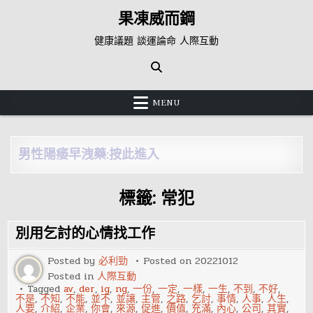
Skip
果凍威而鋼
to
content
健康議題 談運論命 人際互動
MENU
男性陽痿早洩藥:按此進入
標籤:
常犯
別用乞討的心情找工作
Posted by
必利勁
Posted on
20221012
Posted in
人際互動
Tagged
av
,
der
,
ig
,
ng
,
一份
,
一定
,
一樣
,
一生
,
不到
,
不好
,
不是
,
不知
,
不能
,
並不
,
並讓
,
主管
,
之路
,
乞討
,
事情
,
人事
,
人生
,
人要
,
介紹
,
企業
,
你會
,
來源
,
促進
,
價值
,
充滿
,
內心
,
公司
,
其實
,