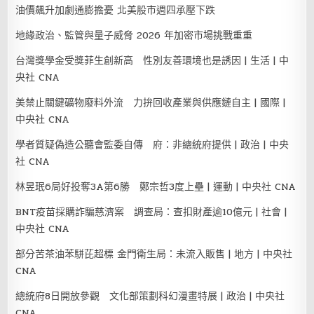
油價飆升加劇通膨擔憂 北美股市週四承壓下跌
地緣政治、監管與量子威脅 2026 年加密市場挑戰重重
台灣獎學金受獎菲生創新高 性別友善環境也是誘因 | 生活 | 中
央社 CNA
美禁止關鍵礦物廢料外流 力拚回收產業與供應鏈自主 | 國際 |
中央社 CNA
學者質疑偽造公聽會監委自傳 府：非總統府提供 | 政治 | 中央
社 CNA
林昱珉6局好投奪3A第6勝 鄭宗哲3度上壘 | 運動 | 中央社 CNA
BNT疫苗採購詐騙慈濟案 調查局：查扣財產逾10億元 | 社會 |
中央社 CNA
部分苦茶油苯駢芘超標 金門衛生局：未流入販售 | 地方 | 中央社
CNA
總統府8日開放參觀 文化部策劃科幻漫畫特展 | 政治 | 中央社
CNA