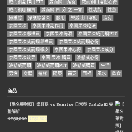
威而鋼副作用PTT
威而鋼口溶錠
威而鋼口溶錠心得
威而鋼哪裡買
威而鋼 四 分 之 一顆
性功能
性慾
攝護腺
攝護腺發炎
服用
樂威壯口溶錠
沒有
泰國果凍
泰國果凍副作用
泰國果凍吃法
泰國果凍哪裡買
泰國果凍喝酒
泰國果凍威而鋼PTT
泰國果凍威而鋼哪裡買
泰國果凍威而鋼心得
泰國果凍威而鋼蝦皮
泰國果凍心得
泰國果凍成分
泰國果凍效果
泰國 果凍 購買
液態威心得
液態威而鋼
液態威而鋼PTT
液態威購買
生活
男性
身體
這樣
陽痿
需要
面相
風水
飲食
商品
【學名藥對照】樂軒昂 vs Sunrise 日常型 Tadalafil 完
整解析
原
目
NT$
3,000
NT$
1,500
始
前