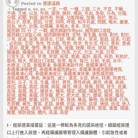
Posted in
健康議題
運
勢
Tagged
e
,
oo
,
ps
,
一定
,
一條
,
一種
,
三個
,
三大
,
不宜
,
不暢
,
解
不適
,
亢進
,
以及
,
作用
,
值得
,
做好
,
傳染
,
充血
,
免疫
,
分為
,
分鐘
,
析
分類
,
初期
,
到達
,
副作用
,
劑量
,
功能障礙
,
加重
,
助於
,
南瓜
,
南瓜子
,
原來
,
原因
,
可使
,
同時
,
呼吸
,
和平共處
,
問題
,
喝水
,
嚴重
,
因為
,
地方
,
壯陽
,
壯陽藥
,
多喝水
,
多多
,
天吃
,
威而鋼 四 分 之 一顆
,
威而鋼副作用ptt
,
威而鋼口溶錠
,
威而鋼口溶錠心得
,
威而鋼哪裡買
,
定時
,
寄生蟲
,
射精
,
對抗
,
對於
,
少見
,
尿液
,
尿道
,
尿道炎
,
已經
,
帶來
,
帶入
,
常見
,
幫助
,
延長
,
引起
,
必利勁
,
忍受
,
急性
,
性功能
,
性慾
,
性早
,
性生活
,
性行
,
患有
,
患者
,
感染
,
感覺
,
慢性
,
應多
,
成為
,
我國
,
按壓
,
排出
,
排尿
,
措施
,
攝護腺
,
攝護腺發炎
,
支原體
,
改善
,
方式
,
方法
,
方面
,
日常
,
日常生活
,
早治
,
早洩
,
早發
,
易發
,
普通
,
最好
,
最高
,
有助
,
有助於
,
服用
,
極大
,
樂威壯口溶錠
,
檢查
,
每天
,
每日
,
比較
,
毛病
,
水中
,
水療法
,
注意
,
泰國果凍
,
泰國果凍副作用
,
泰國果凍吃法
,
泰國果凍哪裡買
,
泰國果凍威而鋼ptt
,
泰國果凍威而鋼哪裡買
,
泰國果凍心得
,
泰國果凍成分
,
泰國果凍效果
,
液態威而鋼
,
液態威購買
,
淋病
,
淋菌性
,
減少
,
滿意
,
炎症
,
熱水
,
特異
,
特異性
,
犀利
,
瓜子
,
生活
,
生蟲
,
用於
,
男性
,
男性疾病
,
異性
,
疼痛
,
疾病
,
病因
,
病毒
,
病症
,
病痛
,
病菌
,
痛苦
,
療法
,
發展
,
發現
,
發生
,
皮膚
,
直接
,
直腸
,
真正
,
礦泉水
,
種高
,
穩定
,
細菌
,
細菌性
,
結核
,
結石
,
經過
,
緩解
,
美國
,
肉芽腫
,
肥大
,
肥大症
,
能力
,
腰部
,
腸道
,
腹部
,
腺肥
,
腺體
,
膠囊
,
自慰
,
自行車
,
致病
,
藥品
,
藥物
,
血液循環
,
行為
,
衣原體
,
補充
,
豐富
,
走路
,
身體
,
迅猛
,
途徑
,
這是
,
通過
,
造成
,
進入
,
運動
,
過度
,
達到
,
適時
,
適用
,
適量
,
避免
,
還有
,
那麼
,
重要
,
陽痿
,
需要
,
預防措施
,
體內
,
高溫
,
高發
1、經尿道直接蔓延：這是一條較為多見的感染途徑。細菌經尿道
口上行進入尿道，再經攝護腺導管侵入攝護腺體，引起急性或者