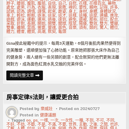
脖子
,
腰部
,
腹肌
,
腹部
,
自信
,
自己
,
自慰
,
花樣
,
花樣百出
,
藥物
,
處女
,
處男
,
行為
,
衣服
,
表現
,
衰敗
,
裡的
,
要性
,
親吻
,
記得
,
許多
,
試過
,
認為
,
調情
,
謹慎
,
起來
,
跪姿
,
身上
,
身材
,
身體
,
身體狀況
,
車上
,
輕松
,
輕輕
,
逐漸
,
這家
,
這才
,
這樣
,
這種
,
這麼
,
連續
,
進攻
,
遊戲
,
遊泳
,
運動
,
運用
,
過後
,
達到
,
避免
,
還被
,
那些
,
部位
,
配合
,
采取
,
針對
,
長期
,
開始
,
開雙
,
關燈
,
陰莖
,
陽痿
,
雙效
,
雙方
,
雙腿
,
雙重
,
離開
,
雲雨
,
需要
,
靈魂
,
面色
,
音樂
,
須有
,
類的
,
驚人
,
體位
,
體力
,
體會
,
體質
,
高潮
,
默契
,
龜頭
Gina按此秘籍中的提示，每周3天運動，6個月後肌肉果然便得到
完美雕塑，還順便加強了心肺功能。原來她把那張大床作為自己
的健身房，兩人總有一些另類的創意，配合默契的他們更無法離
開對方，成為面色紅潤水乳交融的完美伴侶。
激
閱讀完整文章
情
性
愛
時
也
房事定律8法則，讓愛更合拍
在
享
用
Posted by
樂威壯
Posted on
20240727
健
Posted in
健康議題
身
器
Tagged
oo
,
ps
,
一樣
,
一次
,
一次性
,
一種
,
不到
,
不可
,
不同
,
不好
,
不妨
,
不斷
,
不是
,
不滿
,
不要
,
世界
,
主動
,
之後
,
之間
,
也許
,
了解
,
人體
,
付出
,
以下
,
以後
,
何過
,
作為
,
作用
,
促進
,
保持
,
個人
,