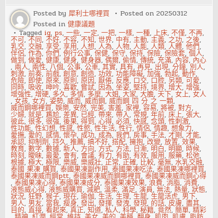
過
這
Posted by
犀利士哪裡買
Posted on
20250312
三
Posted in
健康議題
個
途
Tagged
ig
,
ps
,
一些
,
一定
,
一把
,
一樣
,
一種
,
上床
,
不僅
,
不再
,
徑
不可
,
不同
,
不好
,
不容
,
不知
,
世界
,
中有
,
主動
,
主義
,
之功
,
之後
,
傳
乳交
,
交融
,
享受
,
享用
,
人想
,
人為
,
人物
,
人能
,
人類
,
人體
,
他們
,
播
伴侶
,
作為
,
你們
,
例行公事
,
保健
,
保守
,
保持
,
保險
,
保險套
,
個人
,
感
做到
,
做愛
,
健康
,
健身
,
健身器
,
偶爾
,
偷情
,
傳統
,
充滿
,
內容
,
內心
染
,
兩人
,
兩性
,
八個
,
公事
,
公車
,
其實
,
具有
,
再見
,
出現
,
分鐘
,
別人
,
刺激
,
前奏
,
前戲
,
創意
,
創造
,
功效
,
功能障礙
,
加強
,
勃起
,
動作
,
危險
,
即使
,
原來
,
原則
,
原因
,
厭倦
,
反應
,
口交
,
口腔
,
另類
,
可愛
,
同時
,
吸收
,
呻吟
,
喜歡
,
嘗試
,
因為
,
坐姿
,
堅持
,
境界
,
增大
,
增強
,
增強性
,
增硬
,
多久
,
多情
,
多麼
,
大姐
,
大家
,
大膽
,
天下
,
女上
,
女人
,
女孩
,
女方
,
姿勢
,
威而
,
威而鋼
,
威而鋼 四 分 之 一顆
,
威而鋼哪裡買
,
娛樂
,
安然
,
完美
,
害羞
,
家裡
,
容易
,
將被
,
對方
,
少婦
,
就是
,
尷尬
,
差異
,
已經
,
帶來
,
帶入
,
常規
,
年前
,
床上
,
張大
,
彼此
,
很多
,
很強
,
後果
,
得到
,
心得
,
必須
,
快感
,
念頭
,
性刺激
,
性功能
,
性幻想
,
性感
,
性慾
,
性生活
,
性行
,
情侶
,
情趣
,
想象力
,
愛撫
,
愛的
,
感情
,
懷孕
,
成功
,
成為
,
我們
,
房事
,
手法
,
才剛
,
才能
,
承認
,
抑制劑
,
持久
,
推薦
,
搞不好
,
搭配
,
擁抱
,
改變
,
放置
,
效果
,
教育
,
數字
,
數據
,
新人
,
方向
,
方式
,
方法
,
日漸
,
明白
,
明顯
,
時候
,
時刻
,
曖昧
,
最愛
,
會有
,
會議
,
有力
,
有助
,
有效
,
服用
,
服藥
,
松弛
,
根據
,
極大
,
極限
,
樂威
,
樂威壯
,
正常
,
正確
,
比較
,
毫無
,
水乳交融
,
泰國 果凍 購買
,
泰國果凍副作用
,
泰國果凍吃法
,
泰國果凍哪裡買
,
泰國果凍威而鋼ptt
,
泰國果凍威而鋼哪裡買
,
泰國果凍威而鋼心得
,
泰國果凍心得
,
泰國果凍成分
,
泰國果凍效果
,
浪費
,
消脂
,
消費
,
液態威心得
,
液態威購買
,
減肥
,
溫柔
,
滿足
,
演員
,
無法
,
熱量
,
狀態
,
狀況
,
狂野
,
猴子
,
現在
,
瑜伽
,
生活
,
生理
,
生龍
,
生龍活虎
,
男下
,
男人
,
男友
,
當我
,
瘦身
,
發出
,
發揮
,
發洩
,
發現
,
的話
,
皮膚
,
盡其
,
目的
,
直接
,
看起來
,
真正
,
知道
,
私人
,
科學
,
秘籍
,
竟然
,
簡單
,
精彩
,
精神
,
紅潤
,
經常
,
維持
,
美女
,
美的
,
美稱
,
翻身
,
肌肉
,
肌膚
,
脂肪
,