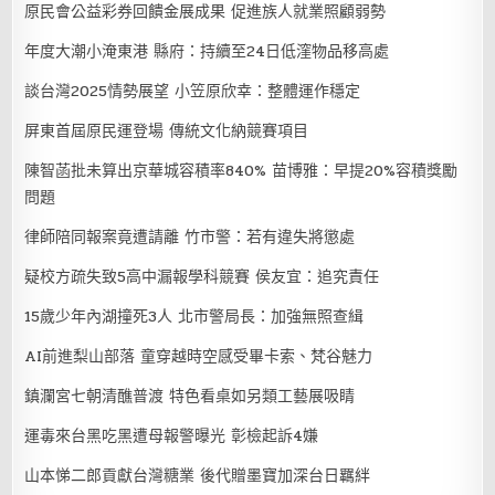
原民會公益彩券回饋金展成果 促進族人就業照顧弱勢
年度大潮小淹東港 縣府：持續至24日低漥物品移高處
談台灣2025情勢展望 小笠原欣幸：整體運作穩定
屏東首屆原民運登場 傳統文化納競賽項目
陳智菡批未算出京華城容積率840% 苗博雅：早提20%容積獎勵
問題
律師陪同報案竟遭請離 竹市警：若有違失將懲處
疑校方疏失致5高中漏報學科競賽 侯友宜：追究責任
15歲少年內湖撞死3人 北市警局長：加強無照查緝
AI前進梨山部落 童穿越時空感受畢卡索、梵谷魅力
鎮瀾宮七朝清醮普渡 特色看桌如另類工藝展吸睛
運毒來台黑吃黑遭母報警曝光 彰檢起訴4嫌
山本悌二郎貢獻台灣糖業 後代贈墨寶加深台日羈絆