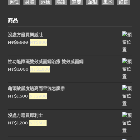
男性
身體
這樣
陽痿
需要
面相
風水
飲食
商品
沒處方籤買樂威壯
原
目
NT$
1,600
NT$
800
始
前
價
價
性功能障礙雙效威而鋼治療 雙效威而鋼
格：
格：
原
目
NT$
3,000
NT$
1,800
NT$1,600。
NT$800。
始
前
價
價
龜頭敏感度過高而早洩怎麼辦
格：
格：
原
目
NT$
1,500
NT$
900
NT$3,000。
NT$1,800。
始
前
價
價
沒處方籤買犀利士
格：
格：
原
目
NT$
1,200
NT$
500
NT$1,500。
NT$900。
始
前
價
價