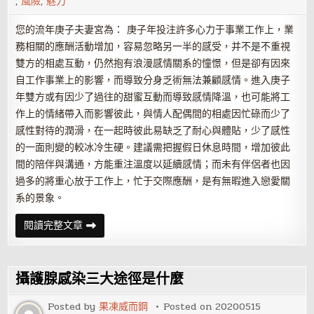
,
風險
,
魅力
您的流年庚子夫妻宮為： 庚子年投注許多心力于事業工作上，業
務相關的應酬活動增加，容易忽略另一半的感受，并不是不重視
雙方的相處互動，仍然抱有浪漫感情關系的憧憬，但是卻有因來
自工作事業上的影響，而導致分身乏術無法兼顧感情。進入庚子
年雙方或有因少了過往的甜蜜互動而導致感情降溫，也可能將工
作上的情緒帶入而影響彼此，與情人配偶間的相處因忙碌而少了
感性對待的潤滑，在一起時彼此易缺乏了耐心與體貼，少了感性
的一面則變的較冰冷生硬。建議需把握假日休息時間，增加彼此
間的陪伴與溝通，方能重注溫度以延續感情；而未有伴侶者也因
過多的將重心放于工作上，忙于交際應酬，是有無暇進入戀愛關
系的景象。
紫
閱讀完整文章
微
精
論
2020
庚
攝護腺感染三大途徑是什麼
子
年
感
Posted by
果凍威而鋼
Posted on
20200515
情