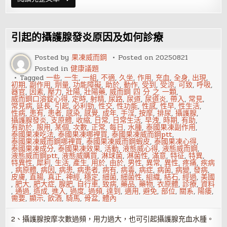
菌
攝
護
腺
發
引起的攝護腺發炎原因及如何診療
炎
怎
麼
Posted by
果凍威而鋼
Posted on
20250821
回
Posted in
健康議題
事
Tagged
一些
,
一生
,
一組
,
不適
,
久坐
,
作用
,
充血
,
全身
,
出現
,
初期
,
副作用
,
劑量
,
功能障礙
,
助於
,
動作
,
受到
,
受涼
,
可致
,
呼吸
,
器官
,
因素
,
壓力
,
壯陽
,
壯陽藥
,
威而鋼 四 分 之 一顆
,
威而鋼口溶錠心得
,
定時
,
射精
,
尿路
,
尿道
,
尿道炎
,
帶入
,
常見
,
常見病
,
延長
,
引起
,
必利勁
,
性交
,
性功能
,
性感
,
性早
,
性生活
,
性病
,
患有
,
患者
,
感染
,
感覺
,
成年
,
手淫
,
按摩
,
排尿
,
攝護腺
,
攝護腺發炎
,
支原體
,
收縮
,
日常
,
日常生活
,
早洩
,
時期
,
有助
,
有助於
,
服用
,
某個
,
次數
,
正常
,
每日
,
水腫
,
泰國果凍副作用
,
泰國果凍吃法
,
泰國果凍哪裡買
,
泰國果凍威而鋼ptt
,
泰國果凍威而鋼哪裡買
,
泰國果凍威而鋼蝦皮
,
泰國果凍心得
,
泰國果凍成分
,
泰國果凍效果
,
活動
,
液態威心得
,
液態威而鋼
,
液態威而鋼ptt
,
液態威購買
,
淋球菌
,
淋菌性
,
滿意
,
特征
,
特異
,
特異性
,
犀利
,
生活
,
產生
,
用於
,
由於
,
男性
,
異常
,
異性
,
疼痛
,
疾病
,
病原體
,
病因
,
病患
,
病患者
,
病有
,
病毒
,
病症
,
病菌
,
病變
,
發病
,
皮膚
,
直腸
,
真正
,
神經
,
穩定
,
細菌
,
細菌性
,
組織
,
結石
,
經過
,
美國
,
肥大
,
肥大症
,
腺肥
,
自行車
,
致病
,
藥品
,
藥物
,
衣原體
,
診療
,
資料
,
通過
,
造成
,
進入
,
過度
,
過頻
,
達到
,
適用
,
避免
,
部位
,
關系
,
陽痿
,
需要
,
顯示
,
飲酒
,
騎馬
,
骨盆
,
體內
2、攝護腺按摩次數過頻，用力過大，也可引起攝護腺充血水腫。