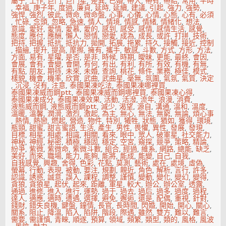
屬于
,
工作
,
巨門
,
巨門星
,
差異
,
已婚
,
帶入
,
帶有
,
帶給
,
常用
,
平時
,
幸福
,
庚子年
,
度過
,
廉貞
,
延時
,
延續
,
建議
,
引起
,
強力
,
強勢
,
強悍
,
強烈
,
彼此
,
微命
,
微命盤
,
心事
,
心儀
,
心情
,
心態
,
心有
,
必須
,
忙碌
,
念頭
,
忽略
,
急速
,
情人
,
情境
,
情感
,
情緒
,
情緒化
,
想法
,
意識
,
愛好
,
愛情
,
愛慕
,
愛的
,
感到
,
感受
,
感情
,
感情生活
,
感覺
,
態度
,
應付
,
應酬
,
懶人
,
戀情
,
戀愛
,
成為
,
成長
,
或許
,
打拼
,
技術
,
把持
,
把握
,
抵抗
,
抵抗力
,
拋開
,
拓展
,
拖累
,
持久
,
接觸
,
接近
,
控制
,
描繪
,
提升
,
提高
,
摩擦
,
擁有
,
攜手
,
敏感
,
斗數
,
方式
,
方形
,
方法
,
方面
,
易有
,
星曜
,
是否
,
是非
,
時候
,
時期
,
曖昧
,
更能
,
最終
,
會因
,
會展
,
會有
,
會變
,
會開
,
有何
,
有出
,
有利
,
有所
,
有效
,
有機
,
有無
,
有點
,
朋友
,
期待
,
未來
,
未婚
,
查詢
,
桃花
,
條件
,
業務
,
極佳
,
模式
,
樣貌
,
機會
,
機率
,
欣賞
,
武曲
,
武曲星
,
毫無
,
氛圍
,
氣氛
,
氣質
,
決定
,
沉浸
,
沒有
,
注意
,
泰國果凍吃法
,
泰國果凍哪裡買
,
泰國果凍威而鋼ptt
,
泰國果凍威而鋼哪裡買
,
泰國果凍心得
,
泰國果凍成分
,
泰國果凍效果
,
活動
,
活潑
,
流年
,
浪漫
,
消費
,
液態威而鋼
,
液態威而鋼ptt
,
減少
,
渴望
,
源自
,
溝通
,
溫和
,
溫度
,
溫暖
,
溫馨
,
潤滑
,
激烈
,
激起
,
為主
,
無心
,
無法
,
無窮
,
無論
,
煩心事
,
熱情
,
熱戀
,
燃起
,
營造
,
物件
,
特別
,
犧牲
,
狀態
,
猶如
,
獲得
,
環境
,
瓶頸
,
甜蜜
,
甜言蜜語
,
生活
,
產生
,
男性
,
畏懼
,
異性
,
發展
,
發現
,
目標
,
相星
,
相處
,
相識
,
相關
,
看來
,
眼中
,
眾人
,
破軍星
,
社交能力
,
神秘
,
神經
,
秘密
,
積極
,
穩固
,
穩定
,
空宮
,
窺探
,
競爭
,
策略
,
精論
,
紛爭
,
紫微
,
紫微命
,
紫微斗數
,
組合
,
經過
,
維系
,
網路
,
總能
,
缺乏
,
美好
,
而來
,
職場
,
能力
,
能夠
,
能將
,
能成
,
能變
,
自己
,
自我
,
自我感覺
,
興趣
,
舍得
,
色彩
,
花點
,
莫測
,
藝術
,
處在
,
處境
,
虛偽
,
螢幕
,
行動
,
表現
,
被動
,
要注
,
規劃
,
親近
,
角色
,
解析
,
言行
,
許多
,
認識
,
誘惑
,
誠意
,
誤入
,
課程
,
調整
,
謹慎
,
變動
,
變化
,
變幻
,
變得
,
貪狼
,
貪狼星
,
起伏
,
起來
,
距離
,
軍星
,
較大
,
辦公
,
辦公室
,
透露
,
通過
,
進修
,
進入
,
進行
,
運勢
,
過于
,
過去
,
過后
,
過多
,
過度
,
過程
,
達人
,
適應
,
適時
,
遭遇
,
選擇
,
避免
,
邂逅
,
還是
,
配偶
,
重視
,
針對
,
錢財
,
錯失良機
,
鍵盤
,
鐘情
,
長官
,
長時間
,
閃婚
,
開始
,
開心
,
關心
,
關系
,
阻止
,
降溫
,
陷入
,
陷阱
,
階段
,
際遇
,
雖然
,
雙方
,
難以
,
難言
,
需要
,
需謹慎
,
青睞
,
順遂
,
預算
,
領域
,
頻繁
,
類型
,
類的
,
風格
,
風波