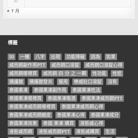
31
« 7 月
標籤
IG
一種
八字
出現
功能障礙
因為
如果
威而鋼副作用PTT
威而鋼口溶錠
威而鋼口溶錠心得
威而鋼哪裡買
威而鋼 四 分 之 一顆
性功能
性慾
攝護腺
攝護腺發炎
服用
樂威壯口溶錠
沒有
泰國果凍
泰國果凍副作用
泰國果凍吃法
泰國果凍哪裡買
泰國果凍喝酒
泰國果凍威而鋼PTT
泰國果凍威而鋼哪裡買
泰國果凍威而鋼心得
泰國果凍威而鋼蝦皮
泰國果凍心得
泰國果凍成分
泰國果凍效果
泰國 果凍 購買
液態威心得
液態威而鋼
液態威而鋼PTT
液態威購買
生活