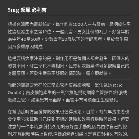
5mg 超犀 必利吉
根據台灣國內最新統計，每年約有1600人左右發病，鼻咽癌佔男
性癌症發生率之第12位，一般而言，男女比例約3比1。好發年齡
為中年40至50歲，少數會有20歲以下的年輕患者，至於發生原
因乃多重原因構成
這裡要請大家注意的是，副作用不是每個人都會發生，因個人的
體質不同，發生率也不盡相同，民眾初次服藥時可多觀察自己的
身體反應，若發生嚴重不舒服的情形時，需立即就醫。
勃起的關鍵要素在於正常血管內皮襯細胞和一氧化氮(Nitric
Oxide)；內皮細胞產生的一氧化氮能幫助調節血管彈性(舒張或
收縮血管)，如果患有高血壓，血管中有可能產生生理變化
在幫助延時方面發揮的效果也值得肯定，目前，有的早洩患者也
會使用它來幫助自己達到不錯的延時和改善行房時間效果。但要
注意的一件事時,訓練持久用的最好是手動的,因為由你自己的控
制,在想射精時馬上暫停,這樣的漸進訓練才是真正對持久有效的,