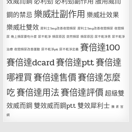
效威而鋼
必利勁
必利勁副作用
服用威而
樂威壯副作用
鋼的禁忌
樂威壯效果
樂威壯雙效
犀利士5mg改善夜間頻尿
犀利士5mg改善夜間頻尿 夜間頻
尿 晚上頻尿要吃什麼 尿不乾淨 頻尿原因 突然頻尿 頻尿原因 尿不乾淨男 尿不乾淨
賽倍達100
治療 夜間頻尿改善運動 尿不乾淨ptt 尿不乾淨定義
賽倍達dcard
賽倍達ptt
賽倍達
哪裡買
賽倍達售價
賽倍達怎麼
吃
賽倍達用法
賽倍達評價
超級雙
效威而鋼
雙效威而鋼ptt
雙效犀利士
騰 素 官
網