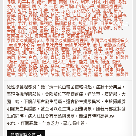
呼吸
,
和平共處
,
嘔吐
,
回事
,
困難
,
地方
,
堵塞
,
壯陽
,
壯陽藥
,
多數
,
大小
,
威而鋼 四 分 之 一顆
,
威而鋼口溶錠心得
,
威而鋼哪裡買
,
定時
,
射精
,
對抗
,
小便
,
少見
,
尿路
,
尿路感染
,
尿道
,
差別
,
帶入
,
帶菌
,
常見
,
幹擾
,
幾點
,
延長
,
引起
,
往往
,
很多
,
必利勁
,
怎麼回事
,
急性
,
性功能
,
性慾
,
性早
,
性生活
,
患有
,
患者
,
惡心
,
感染
,
感覺
,
慢性
,
手淫
,
排尿
,
攝護腺
,
攝護腺發炎
,
數量
,
日常
,
日常生活
,
早上
,
早洩
,
早發
,
明顯
,
易發
,
會有
,
會陰
,
會陰部
,
有助
,
有助於
,
有所
,
有時
,
朋友
,
服用
,
檢查
,
每日
,
比較
,
泰國果凍副作用
,
泰國果凍吃法
,
泰國果凍哪裡買
,
泰國果凍喝酒
,
泰國果凍威而鋼ptt
,
泰國果凍威而鋼哪裡買
,
泰國果凍威而鋼蝦皮
,
泰國果凍心得
,
泰國果凍成分
,
泰國果凍效果
,
液化
,
液態威而鋼
,
液態威而鋼ptt
,
液態威購買
,
液體
,
滴白
,
滿意
,
炎症
,
犀利
,
狀況
,
現象
,
生活
,
產生
,
用於
,
由於
,
男性
,
異常
,
疼痛
,
病人
,
病因
,
病症
,
病菌
,
發生
,
白色
,
皮膚
,
直接
,
直腸
,
真正
,
穩定
,
精液
,
細菌
,
細菌性
,
結石
,
經過
,
美國
,
肥大
,
肥大症
,
背部
,
能力
,
腰背
,
腸道
,
腹部
,
腺肥
,
腺體
,
致病
,
藥品
,
藥物
,
血液循環
,
表現
,
見到
,
許多
,
質量
,
起床
,
身體
,
途徑
,
通過
,
造成
,
進入
,
進行
,
過度
,
達到
,
適用
,
避免
,
還會
,
部位
,
重視
,
陰莖
,
陰部
,
陽痿
,
隱痛
,
需要
,
體內
,
黴菌
,
黴菌性
急性攝護腺發炎：幾乎清一色由帶菌侵略引起，症狀十分典型，
表現為攝護腺部位，會陰部位下墜樣疼痛，連陰莖、腰背部、大
腿上端、下腹部都會發生隱痛。還會發生排尿異常，由於攝護腺
明顯充血與腫脹，甚至可以產生排尿困難現象，隨著局部症狀發
生的同時，病人往往會有高熱與畏寒，體溫有時可高達39-
40℃，伴隨寒戰、全身乏力、惡心嘔吐等。
黴
閱讀完整文章