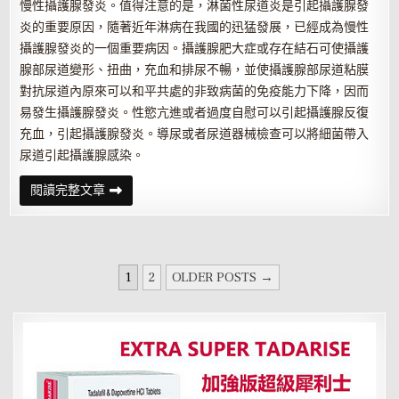
慢性攝護腺發炎。值得注意的是，淋菌性尿道炎是引起攝護腺發
炎的重要原因，隨著近年淋病在我國的迅猛發展，已經成為慢性
攝護腺發炎的一個重要病因。攝護腺肥大症或存在結石可使攝護
腺部尿道變形、扭曲，充血和排尿不暢，並使攝護腺部尿道粘膜
對抗尿道內原來可以和平共處的非致病菌的免疫能力下降，因而
易發生攝護腺發炎。性慾亢進或者過度自慰可以引起攝護腺反復
充血，引起攝護腺發炎。導尿或者尿道器械檢查可以將細菌帶入
尿道引起攝護腺感染。
攝
閱讀完整文章
護
腺
感
染
三
大
文
途
1
2
OLDER POSTS →
徑
章
是
什
分
麼
頁