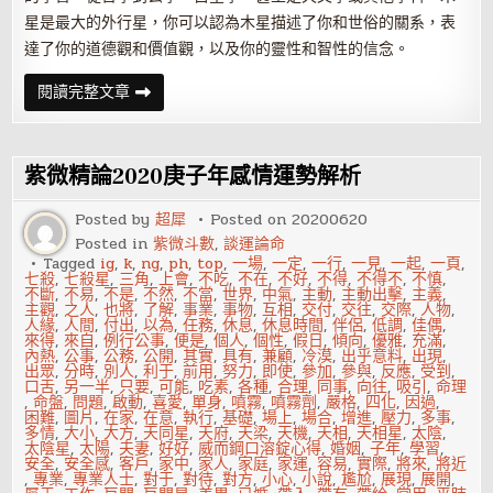
星是最大的外行星，你可以認為木星描述了你和世俗的關系，表
達了你的道德觀和價值觀，以及你的靈性和智性的信念。
揭
閱讀完整文章
示
木
星
星
座
紫微精論2020庚子年感情運勢解析
的
神
秘
Posted by
超犀
Posted on
20200620
力
Posted in
紫微斗數
,
談運論命
量，
將
Tagged
ig
,
k
,
ng
,
ph
,
top
,
一場
,
一定
,
一行
,
一見
,
一起
,
一頁
,
更
七殺
,
七殺星
,
三角
,
上會
,
不吃
,
不在
,
不好
,
不得
,
不得不
,
不慎
,
多
不斷
,
不易
,
不是
,
不然
,
不當
,
世界
,
中氣
,
主動
,
主動出擊
,
主義
,
好
主觀
,
之人
,
也將
,
了解
,
事業
,
事物
,
互相
,
交付
,
交往
,
交際
,
人物
,
運
人緣
,
人間
,
付出
,
以為
,
任務
,
休息
,
休息時間
,
伴侶
,
低調
,
佳偶
,
帶
來得
,
來自
,
例行公事
,
便是
,
個人
,
個性
,
假日
,
傾向
,
優雅
,
充滿
,
入
內熱
,
公事
,
公務
,
公開
,
其實
,
具有
,
兼顧
,
冷漠
,
出乎意料
,
出現
,
生
出眾
,
分時
,
別人
,
利于
,
前用
,
努力
,
即使
,
參加
,
參與
,
反應
,
受到
,
活！
口舌
,
另一半
,
只要
,
可能
,
吃素
,
各種
,
合理
,
同事
,
向往
,
吸引
,
命理
,
命盤
,
問題
,
啟動
,
喜愛
,
單身
,
噴霧
,
噴霧劑
,
嚴格
,
四化
,
因過
,
困難
,
圖片
,
在家
,
在意
,
執行
,
基礎
,
場上
,
場合
,
增進
,
壓力
,
多事
,
多情
,
大小
,
大方
,
天同星
,
天府
,
天梁
,
天機
,
天相
,
天相星
,
太陰
,
太陰星
,
太陽
,
夫妻
,
好好
,
威而鋼口溶錠心得
,
婚姻
,
子年
,
學習
,
安全
,
安全感
,
客戶
,
家中
,
家人
,
家庭
,
家運
,
容易
,
實際
,
將來
,
將近
,
專業
,
專業人士
,
對于
,
對待
,
對方
,
小心
,
小說
,
尷尬
,
展現
,
展開
,