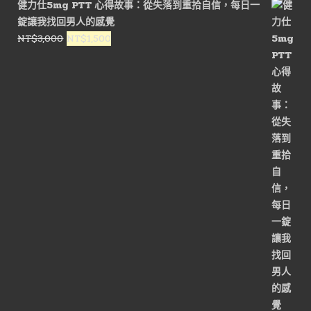
健力仕5mg PTT 心得故事：從失落到重拾自信，每日一
格：
格：
錠讓我找回男人的感覺
NT$1,200。
NT$500。
原
目
NT$
3,000
NT$
1,500
始
前
價
價
格：
格：
NT$3,000。
NT$1,500。