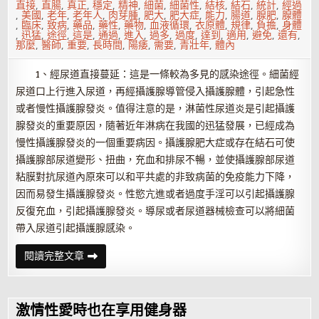
直接
,
直腸
,
真正
,
穩定
,
精神
,
細菌
,
細菌性
,
結核
,
結石
,
統計
,
經過
,
美國
,
老年
,
老年人
,
肉芽腫
,
肥大
,
肥大症
,
能力
,
腸道
,
腺肥
,
腺體
,
臨床
,
致病
,
藥品
,
藥性
,
藥物
,
血液循環
,
衣原體
,
規律
,
負擔
,
身體
,
迅猛
,
途徑
,
這是
,
通過
,
進入
,
過多
,
過度
,
達到
,
適用
,
避免
,
還有
,
那麼
,
醫師
,
重要
,
長時間
,
陽痿
,
需要
,
青壯年
,
體內
1、經尿道直接蔓延：這是一條較為多見的感染途徑。細菌經
尿道口上行進入尿道，再經攝護腺導管侵入攝護腺體，引起急性
或者慢性攝護腺發炎。值得注意的是，淋菌性尿道炎是引起攝護
腺發炎的重要原因，隨著近年淋病在我國的迅猛發展，已經成為
慢性攝護腺發炎的一個重要病因。攝護腺肥大症或存在結石可使
攝護腺部尿道變形、扭曲，充血和排尿不暢，並使攝護腺部尿道
粘膜對抗尿道內原來可以和平共處的非致病菌的免疫能力下降，
因而易發生攝護腺發炎。性慾亢進或者過度手淫可以引起攝護腺
反復充血，引起攝護腺發炎。導尿或者尿道器械檢查可以將細菌
帶入尿道引起攝護腺感染。
攝
閱讀完整文章
護
腺
發
炎
會
激情性愛時也在享用健身器
通