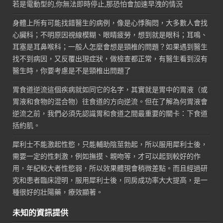
若是電動型的,你無法即時停止,那恐怕會加速早洩的情況
身體上所有可能找錯醫生的病例，像是心悸胸悶，大多數人會找
心臟科；不明原因視線模糊、眼睛疲勞，想到就是眼科；耳鳴、
耳塞是耳鼻喉科；一般人怎麼會想是頸椎的問題？如果遇到醫生
找不到病因，又反覆出現症狀，做檢查都正常，有醫生看到沒有
醫生時，你要考慮是不是頸椎出問題了
胃食道逆流這個疾病就如同它的名字，其實就是胃中的胃液（或
胃液和食物的混合物）往食道的方向逆流。但在了解為何胃液會
逆流之前，我們必須先認識胃和食道之間最重要的關卡：下食道
括約肌。
犀利士不能激起性慾，只能輔助陰莖勃起，所以服用犀利士後，
需要一定的性刺激，例如撫摸、親吻等，才可以起到較好的作
用，年紀較大者性慾弱，所以效果體現會稍微差點。而且經過研
究和患者臨床證明，服用犀利士後，同房成功率大大提高，是一
種很好的壯陽藥，療效顯著。
未知的資訊提供