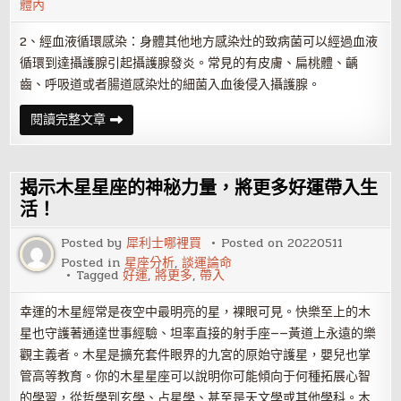
體內
2、經血液循環感染：身體其他地方感染灶的致病菌可以經過血液
循環到達攝護腺引起攝護腺發炎。常見的有皮膚、扁桃體、齲
齒、呼吸道或者腸道感染灶的細菌入血後侵入攝護腺。
攝
閱讀完整文章
護
腺
的
感
染
揭示木星星座的神秘力量，將更多好運帶入生
途
徑
活！
Posted by
犀利士哪裡買
Posted on
20220511
Posted in
星座分析
,
談運論命
Tagged
好運
,
將更多
,
帶入
幸運的木星經常是夜空中最明亮的星，裸眼可見。快樂至上的木
星也守護著通達世事經驗、坦率直接的射手座——黃道上永遠的樂
觀主義者。木星是擴充套件眼界的九宮的原始守護星，嬰兒也掌
管高等教育。你的木星星座可以說明你可能傾向于何種拓展心智
的學習，從哲學到玄學、占星學、甚至是天文學或其他學科。木