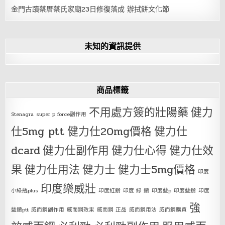
金門古蹟蔡厝蔡氏家廟23日修復落成 辦拭餅文化節
未知的資訊提供
商品標籤
不用處方簽的壯陽藥
健力
Stenagra
super p force副作用
仕5mg ptt
健力仕20mg價格
健力仕
dcard
健力仕副作用
健力仕心得
健力仕效
果
健力仕用法
健力士
健力士5mg價格
印度
印度樂威壯
小綠瓶plus
印度紅鑽
印度 綠 鑽
印度藍p
印度藍鑽
印度
強
藍鑽ptt
威而鋼副作用
威而鋼效果
威而鋼 正品
威而鋼用法
威而鋼購買