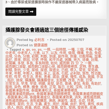
3、由於導尿或尿道擴張時操作不嚴尿道器械帶入病菌而致病。
引
閱讀完整文章
起
的
攝
護
腺
攝護腺發炎會通過這三個途徑傳播感染
發
炎
原
Posted by
必利吉
Posted on
20250707
因
Posted in
健康議題
及
如
Tagged
e
,
go
,
oo
,
ps
,
一條
,
一段時間
,
一種
,
三個
,
不暢
,
不適
,
何
中老年
,
中老年人
,
亢進
,
以下
,
以及
,
作用
,
值得
,
傳播
,
充血
,
免疫
,
診
出現
,
分為
,
分類
,
初期
,
判斷
,
到達
,
副作用
,
劑量
,
功能障礙
,
加重
,
療
助於
,
原來
,
原因
,
可使
,
呼吸
,
和平共處
,
困難
,
地方
,
培養
,
壯陽
,
壯陽藥
,
多發
,
多長
,
多長時間
,
如何
,
威而鋼 四 分 之 一顆
,
威而鋼口溶錠
,
威而鋼口溶錠心得
,
威而鋼哪裡買
,
定時
,
寄生蟲
,
射精
,
對抗
,
少見
,
尿檢
,
尿道
,
尿道炎
,
已經
,
帶入
,
常見
,
常見病
,
年來
,
年輕
,
年輕人
,
幾點
,
床上
,
延長
,
引起
,
必利勁
,
急性
,
性功能
,
性慾
,
性早
,
性生活
,
患有
,
患者
,
感染
,
感覺
,
慢性
,
成為
,
我國
,
手淫
,
指診
,
排尿
,
攝護腺
,
攝護腺發炎
,
支原體
,
改善
,
方面
,
日常
,
日常生活
,
早洩
,
早發
,
明顯
,
易發
,
是否
,
普通
,
更加
,
有助
,
有助於
,
服用
,
染色
,
標準
,
機會
,
檢查
,
正常
,
每日
,
比較
,
沒有
,
注意
,
泰國果凍副作用
,
泰國果凍吃法
,
泰國果凍哪裡買
,
泰國果凍威而鋼ptt
,
泰國果凍威而鋼哪裡買
,
泰國果凍威而鋼蝦皮
,
泰國果凍心得
,
泰國果凍成分
,
泰國果凍效果
,
消失
,
液態威而鋼
,
液態威而鋼ptt
,
液態威購買
,
淋病
,
淋菌性
,
滿意
,
炎症
,
特異
,
特異性
,
犀利
,
生活
,
生蟲
,
產生
,
用於
,
用藥
,
由於
,
男性
,
異性
,
疾病
,
病人
,
病因
,
病毒
,
病症
,
病菌
,
發展
,
發生
,
發病
,
發病率
,
皮膚
,