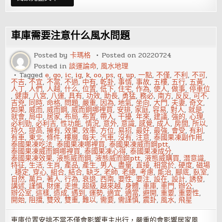
事
定
律
8
法
車庫需要注意什么風水問題
則，
讓
愛
Posted by
卡瑪格
Posted on
20220724
更
Posted in
談運論命
,
風水地理
合
拍
Tagged
e
,
go
,
ic
,
ig
,
k
,
oo
,
ps
,
q
,
up
,
一點
,
不僅
,
不利
,
不可
,
不吉
,
不宜
,
不當
,
不過
,
中有
,
乾卦
,
事情
,
事故
,
五樓
,
五行
,
五黃
,
人丁
,
人們
,
人越
,
什么
,
位置
,
低下
,
住宅
,
作為
,
使人
,
做事
,
停車位
,
健康
,
八宮
,
八運
,
具有
,
功效
,
助長
,
勇猛
,
務必
,
南方
,
反反
,
可不
,
吉兇
,
同時
,
命格
,
問題
,
嚴重
,
因為
,
地氣
,
坐向
,
大門
,
夫妻
,
奇文
,
如果
,
威而
,
威而鋼
,
威而鋼哪裡買
,
安排
,
家庭
,
容易
,
對人
,
就是
,
就會
,
局中
,
居家
,
布局
,
布置
,
帶入
,
干擾
,
年來
,
建議
,
強的
,
心理
,
必利勁
,
必利吉
,
性功能
,
情況
,
意外
,
意識
,
感覺
,
成人
,
房間
,
所以
,
持久
,
提高
,
擁有
,
效果
,
效率
,
方位
,
易招
,
最好
,
最強
,
會受
,
有利
,
有車
,
東北
,
條件
,
樓層
,
每天
,
汽車
,
沒有
,
注意
,
泰國果凍副作用
,
泰國果凍吃法
,
泰國果凍哪裡買
,
泰國果凍威而鋼ptt
,
泰國果凍威而鋼哪裡買
,
泰國果凍心得
,
泰國果凍成分
,
泰國果凍效果
,
液態威而鋼
,
液態威而鋼ptt
,
液態威購買
,
潛意識
,
特征
,
生活
,
生肖
,
產品
,
產生
,
男人
,
盡量
,
直接
,
相當於
,
硬度
,
磁場
,
穩定
,
穿心
,
組合
,
結合
,
缺乏
,
老師
,
老總
,
考慮
,
能治
,
腳底
,
臥室
,
自然
,
萬戶
,
著人
,
行為
,
衰退
,
西南
,
要性
,
要注
,
設在
,
設計
,
誘發
,
講述
,
謹慎
,
財運
,
走進
,
超級
,
越來越
,
身體
,
車庫
,
車門
,
辦公
,
辦公室
,
這樣
,
造成
,
遇到
,
運勢
,
適宜
,
適當
,
避開
,
重要
,
重要性
,
開始
,
阻擋
,
雙效
,
雙重
,
難以
,
需要
,
需謹慎
,
震卦
,
風水
,
飛星
車庫位置安排不當不僅會影響車主出行，嚴重的會影響居家風