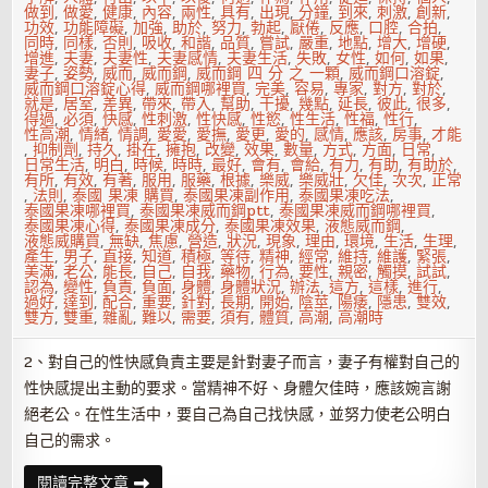
做到
,
做愛
,
健康
,
內容
,
兩性
,
具有
,
出現
,
分鐘
,
到來
,
刺激
,
創新
,
功效
,
功能障礙
,
加強
,
助於
,
努力
,
勃起
,
厭倦
,
反應
,
口腔
,
合拍
,
同時
,
同樣
,
否則
,
吸收
,
和諧
,
品質
,
嘗試
,
嚴重
,
地點
,
增大
,
增硬
,
增進
,
夫妻
,
夫妻性
,
夫妻感情
,
夫妻生活
,
失敗
,
女性
,
如何
,
如果
,
妻子
,
姿勢
,
威而
,
威而鋼
,
威而鋼 四 分 之 一顆
,
威而鋼口溶錠
,
威而鋼口溶錠心得
,
威而鋼哪裡買
,
完美
,
容易
,
專家
,
對方
,
對於
,
就是
,
居室
,
差異
,
帶來
,
帶入
,
幫助
,
干擾
,
幾點
,
延長
,
彼此
,
很多
,
得過
,
必須
,
快感
,
性刺激
,
性快感
,
性慾
,
性生活
,
性福
,
性行
,
性高潮
,
情緒
,
情調
,
愛愛
,
愛撫
,
愛更
,
愛的
,
感情
,
應該
,
房事
,
才能
,
抑制劑
,
持久
,
掛在
,
擁抱
,
改變
,
效果
,
數量
,
方式
,
方面
,
日常
,
日常生活
,
明白
,
時候
,
時時
,
最好
,
會有
,
會給
,
有力
,
有助
,
有助於
,
有所
,
有效
,
有著
,
服用
,
服藥
,
根據
,
樂威
,
樂威壯
,
欠佳
,
次次
,
正常
,
法則
,
泰國 果凍 購買
,
泰國果凍副作用
,
泰國果凍吃法
,
泰國果凍哪裡買
,
泰國果凍威而鋼ptt
,
泰國果凍威而鋼哪裡買
,
泰國果凍心得
,
泰國果凍成分
,
泰國果凍效果
,
液態威而鋼
,
液態威購買
,
無缺
,
焦慮
,
營造
,
狀況
,
現象
,
理由
,
環境
,
生活
,
生理
,
產生
,
男子
,
直接
,
知道
,
積極
,
等待
,
精神
,
經常
,
維持
,
維護
,
緊張
,
美滿
,
老公
,
能長
,
自己
,
自我
,
藥物
,
行為
,
要性
,
親密
,
觸摸
,
試試
,
認為
,
變性
,
負責
,
負面
,
身體
,
身體狀況
,
辦法
,
這方
,
這樣
,
進行
,
過好
,
達到
,
配合
,
重要
,
針對
,
長期
,
開始
,
陰莖
,
陽痿
,
隱患
,
雙效
,
雙方
,
雙重
,
雜亂
,
難以
,
需要
,
須有
,
體質
,
高潮
,
高潮時
2、對自己的性快感負責主要是針對妻子而言，妻子有權對自己的
性快感提出主動的要求。當精神不好、身體欠佳時，應該婉言謝
絕老公。在性生活中，要自己為自己找快感，並努力使老公明白
自己的需求。
房
閱讀完整文章