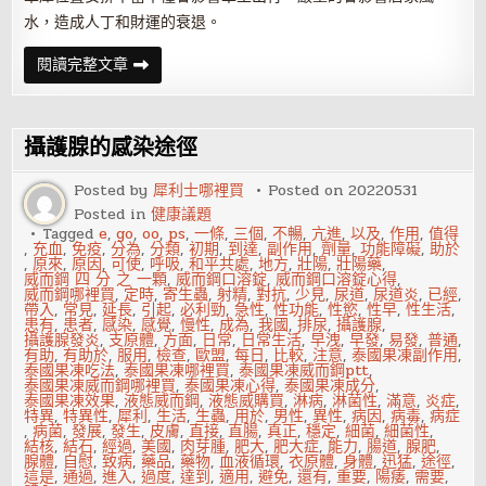
水，造成人丁和財運的衰退。
車
閱讀完整文章
庫
需
要
注
意
攝護腺的感染途徑
什
么
風
Posted by
犀利士哪裡買
Posted on
20220531
水
Posted in
健康議題
問
題
Tagged
e
,
go
,
oo
,
ps
,
一條
,
三個
,
不暢
,
亢進
,
以及
,
作用
,
值得
,
充血
,
免疫
,
分為
,
分類
,
初期
,
到達
,
副作用
,
劑量
,
功能障礙
,
助於
,
原來
,
原因
,
可使
,
呼吸
,
和平共處
,
地方
,
壯陽
,
壯陽藥
,
威而鋼 四 分 之 一顆
,
威而鋼口溶錠
,
威而鋼口溶錠心得
,
威而鋼哪裡買
,
定時
,
寄生蟲
,
射精
,
對抗
,
少見
,
尿道
,
尿道炎
,
已經
,
帶入
,
常見
,
延長
,
引起
,
必利勁
,
急性
,
性功能
,
性慾
,
性早
,
性生活
,
患有
,
患者
,
感染
,
感覺
,
慢性
,
成為
,
我國
,
排尿
,
攝護腺
,
攝護腺發炎
,
支原體
,
方面
,
日常
,
日常生活
,
早洩
,
早發
,
易發
,
普通
,
有助
,
有助於
,
服用
,
檢查
,
歐盟
,
每日
,
比較
,
注意
,
泰國果凍副作用
,
泰國果凍吃法
,
泰國果凍哪裡買
,
泰國果凍威而鋼ptt
,
泰國果凍威而鋼哪裡買
,
泰國果凍心得
,
泰國果凍成分
,
泰國果凍效果
,
液態威而鋼
,
液態威購買
,
淋病
,
淋菌性
,
滿意
,
炎症
,
特異
,
特異性
,
犀利
,
生活
,
生蟲
,
用於
,
男性
,
異性
,
病因
,
病毒
,
病症
,
病菌
,
發展
,
發生
,
皮膚
,
直接
,
直腸
,
真正
,
穩定
,
細菌
,
細菌性
,
結核
,
結石
,
經過
,
美國
,
肉芽腫
,
肥大
,
肥大症
,
能力
,
腸道
,
腺肥
,
腺體
,
自慰
,
致病
,
藥品
,
藥物
,
血液循環
,
衣原體
,
身體
,
迅猛
,
途徑
,
這是
,
通過
,
進入
,
過度
,
達到
,
適用
,
避免
,
還有
,
重要
,
陽痿
,
需要
,