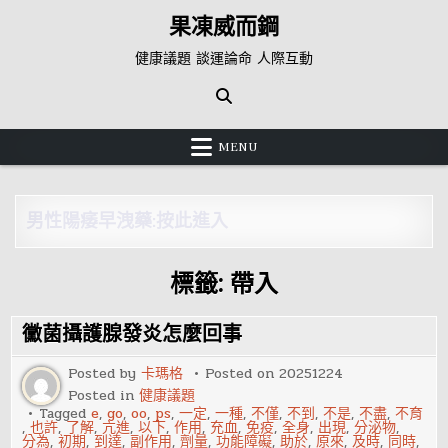
Skip
果凍威而鋼
to
content
健康議題 談運論命 人際互動
MENU
男性陽痿早洩藥:按此進入
標籤:
帶入
黴菌攝護腺發炎怎麼回事
Posted by
卡瑪格
Posted on
20251224
Posted in
健康議題
Tagged
e
,
go
,
oo
,
ps
,
一定
,
一種
,
不僅
,
不到
,
不是
,
不盡
,
不育
,
也許
,
了解
,
亢進
,
以下
,
作用
,
充血
,
免疫
,
全身
,
出現
,
分泌物
,
分為
,
初期
,
到達
,
副作用
,
劑量
,
功能障礙
,
助於
,
原來
,
及時
,
同時
,