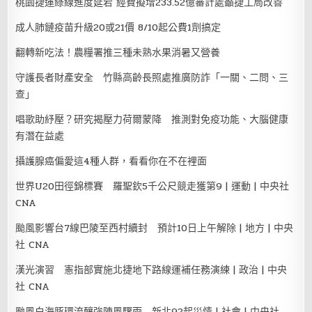
桃園捷運綠線進度延宕 經費擬增233.52億審計處籲捷工局改善
成人肺鏈疫苗升級20或21價 8/10起公費1劑搞定
翻轉新吃法！農糧署推三種未熟水果消暑又營養
守護長者財產安全 竹縣高齡長照處推廣防詐「一關、二問、三
查」
唱歌助紓壓？研究揭壓力荷爾蒙降 推測對免疫功能、大腦健康
有潛在益處
攝護腺癌偏愛這4種人群，看看你在不在裡面
世界U20田徑錦標賽 羅聖欽5千公尺競走獲第9 | 運動 | 中央社
CNA
颱風影響台7線巴陵至西村續封 預計10日上午解除 | 地方 | 中央
社 CNA
漢光演習 憲指部實施北捷地下路線運補任務演練 | 政治 | 中央
社 CNA
颱風白海豚環流釀強陣風驟雨 新北92起災情 | 社會 | 中央社