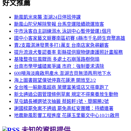
好文推薦
颱風凱米來襲 澎湖24日停班停課
颱風山陀兒解除警報 台馬空運陸續疏運旅客
中市泳客自主訓練溺水 泳訓中心暫停營運1個月
國中小客家藝文競賽南區初賽 6縣市千名師生齊聚高雄
賣2支霜淇淋發票多打1萬支 台南店家急尋顧客
提升流浪犬隻認養率 彰縣提供寵物健康護照計畫服務
基隆整夜狂風驟雨 多處土石崩落路樹倒塌
台南市學甲爐碴案爭議 市府：強制要求清除
600噸海淡廠啟用產水 澎湖吉貝無須再用地下水
海上圖書館望僕號停靠花蓮港 開放至2/2
全台唯一躲颱風超商 萊爾富美堤店又搭車跑了
新北通過公園管理條例草案 規定不得棄養放生動物
草屯鎮長補選號次抽籤 蔡銘軒1號、簡賜勝2號
謝國樑罷免案不通過 罷免高虹安團體：持續連署
地震颱風影響工程進度 花蓮玉里藝文中心10/21啟用
未知的資訊提供