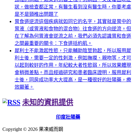
狀，做檢查都正常，有醫生看到沒有醫生時，你要考慮
是不是頸椎出問題了
胃食道逆流這個疾病就如同它的名字，其實就是胃中的
胃液（或胃液和食物的混合物）往食道的方向逆流。但
在了解為何胃液會逆流之前，我們必須先認識胃和食道
之間最重要的關卡：下食道括約肌。
犀利士不能激起性慾，只能輔助陰莖勃起，所以服用犀
利士後，需要一定的性刺激，例如撫摸、親吻等，才可
以起到較好的作用，年紀較大者性慾弱，所以效果體現
會稍微差點。而且經過研究和患者臨床證明，服用犀利
士後，同房成功率大大提高，是一種很好的壯陽藥，療
效顯著。
未知的資訊提供
印度壯陽藥
Copyright © 2026 果凍威而鋼