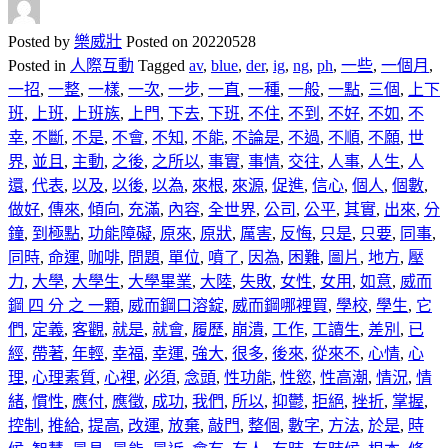
Posted by
樂威壯
Posted on
20220528
Posted in
人際互動
Tagged
av
,
blue
,
der
,
ig
,
ng
,
ph
,
一些
,
一個月
,
一招
,
一整
,
一樣
,
一次
,
一步
,
一直
,
一種
,
一般
,
一點
,
三個
,
上下
班
,
上班
,
上班族
,
上門
,
下去
,
下班
,
不住
,
不到
,
不好
,
不如
,
不
幸
,
不斷
,
不是
,
不會
,
不知
,
不能
,
不論是
,
不過
,
不順
,
不願
,
世
界
,
並且
,
主動
,
之後
,
之所以
,
事實
,
事情
,
交往
,
人事
,
人生
,
人
還
,
代表
,
以及
,
以後
,
以為
,
來根
,
來源
,
促進
,
信心
,
個人
,
個數
,
做好
,
傳來
,
傾向
,
充滿
,
內容
,
全世界
,
公司
,
公平
,
其實
,
出來
,
分
鐘
,
到極點
,
功能障礙
,
原來
,
原狀
,
厲害
,
反悔
,
只是
,
只要
,
同事
,
同時
,
命運
,
咖啡
,
問題
,
單位
,
噴了
,
因為
,
困難
,
圖片
,
地方
,
壓
力
,
大學
,
大學生
,
大學畢業
,
大陸
,
失敗
,
女性
,
女用
,
如意
,
威而
鋼 四 分 之 一顆
,
威而鋼口溶錠
,
威而鋼哪裡買
,
學校
,
學生
,
它
們
,
定義
,
客觀
,
就是
,
就會
,
履歷
,
崩潰
,
工作
,
工讀生
,
差別
,
已
經
,
帶著
,
年輕
,
幸福
,
幸運
,
強大
,
很多
,
後來
,
從來不
,
心情
,
心
理
,
心理素質
,
心裡
,
必須
,
念頭
,
性功能
,
性慾
,
性高潮
,
情況
,
情
緒
,
慣性
,
應付
,
應徵
,
成功
,
我們
,
所以
,
抑鬱
,
拒絕
,
挫折
,
掌握
,
控制
,
推給
,
提高
,
改運
,
放棄
,
敲門
,
整個
,
數字
,
方法
,
於是
,
時