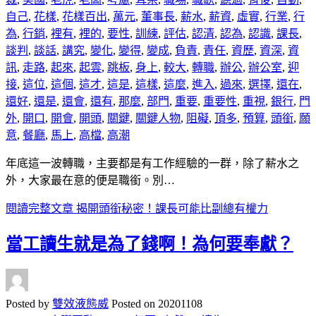
自己
,
花樣
,
花樣百出
,
萬元
,
董事長
,
薪水
,
薪資
,
虛實
,
行業
,
行
為
,
行銷
,
裡有
,
裡的
,
要性
,
訓練
,
評估
,
認清
,
認為
,
認識
,
課長
,
談判
,
談話
,
講究
,
變化
,
變得
,
變成
,
負責
,
責任
,
資歷
,
資深
,
資
訊
,
走路
,
起來
,
起雲
,
跳板
,
身上
,
較大
,
轉職
,
辦公
,
辦公室
,
迎
接
,
這位
,
這個
,
這才
,
這是
,
這樣
,
這麼
,
進入
,
過來
,
選擇
,
還在
,
還好
,
還是
,
還會
,
還有
,
那麼
,
部門
,
重要
,
重要性
,
重視
,
銀行
,
門
外
,
開口
,
開會
,
開頭
,
關鍵
,
關鍵人物
,
阻礙
,
頂多
,
預算
,
頭銜
,
願
意
,
餐廳
,
馬上
,
高檔
,
高潮
年底這一波轉職，主要都是有工作經驗的一群，除了薪水之
外，大家最在意的便是職銜。別…
閱讀完整文章
揭開頭銜秘密！課長可能比副總有權力
當工讀生就是為了錢啊！為何要奉獻？
Posted by
雙效液態威
Posted on
20201108