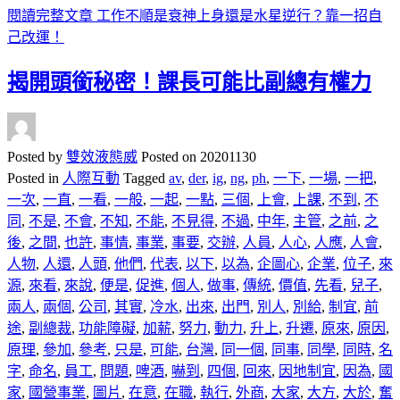
閱讀完整文章
工作不順是衰神上身還是水星逆行？靠一招自
己改運！
揭開頭銜秘密！課長可能比副總有權力
Posted by
雙效液態威
Posted on
20201130
Posted in
人際互動
Tagged
av
,
der
,
ig
,
ng
,
ph
,
一下
,
一場
,
一把
,
一次
,
一直
,
一看
,
一般
,
一起
,
一點
,
三個
,
上會
,
上課
,
不到
,
不
同
,
不是
,
不會
,
不知
,
不能
,
不見得
,
不過
,
中年
,
主管
,
之前
,
之
後
,
之間
,
也許
,
事情
,
事業
,
事要
,
交辦
,
人員
,
人心
,
人應
,
人會
,
人物
,
人還
,
人頭
,
他們
,
代表
,
以下
,
以為
,
企圖心
,
企業
,
位子
,
來
源
,
來看
,
來說
,
便是
,
促進
,
個人
,
做事
,
傳統
,
價值
,
先看
,
兒子
,
兩人
,
兩個
,
公司
,
其實
,
冷水
,
出來
,
出門
,
別人
,
別給
,
制宜
,
前
途
,
副總裁
,
功能障礙
,
加薪
,
努力
,
動力
,
升上
,
升遷
,
原來
,
原因
,
原理
,
參加
,
參考
,
只是
,
可能
,
台灣
,
同一個
,
同事
,
同學
,
同時
,
名
字
,
命名
,
員工
,
問題
,
啤酒
,
嚇到
,
四個
,
回來
,
因地制宜
,
因為
,
國
家
,
國營事業
,
圖片
,
在意
,
在職
,
執行
,
外商
,
大家
,
大方
,
大於
,
奮