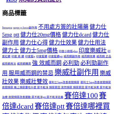
商品標籤
不用處方簽的壯陽藥
健力仕
Stenagra
super p force副作用
5mg ptt
健力仕20mg價格
健力仕dcard
健力仕
副作用
健力仕心得
健力仕效果
健力仕用法
健力士
健力士5mg價格
印度樂威壯
印度小綠瓶plus
印
度紅鑽
印度 綠 鑽
印度藍p
印度藍鑽
印度藍鑽ptt
威而鋼副作用
威而鋼效果
威而鋼 正品
強 效威而鋼
必利勁
必利勁副作
威而鋼用法
威而鋼購買
樂威壯副作用
用
服用威而鋼的禁忌
樂威
壯效果
樂威壯雙效
犀利士5mg改善夜間頻尿
犀利士5mg改善夜間頻尿
夜間頻尿 晚上頻尿要吃什麼 尿不乾淨 頻尿原因 突然頻尿 頻尿原因 尿不乾淨男 尿不乾淨
賽倍達100
賽
治療 夜間頻尿改善運動 尿不乾淨ptt 尿不乾淨定義
倍達dcard
賽倍達ptt
賽倍達哪裡買