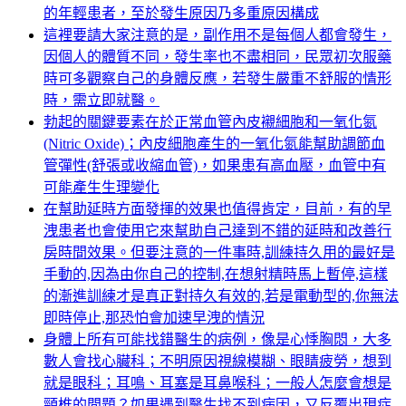
的年輕患者，至於發生原因乃多重原因構成
這裡要請大家注意的是，副作用不是每個人都會發生，
因個人的體質不同，發生率也不盡相同，民眾初次服藥
時可多觀察自己的身體反應，若發生嚴重不舒服的情形
時，需立即就醫。
勃起的關鍵要素在於正常血管內皮襯細胞和一氧化氮
(Nitric Oxide)；內皮細胞產生的一氧化氮能幫助調節血
管彈性(舒張或收縮血管)，如果患有高血壓，血管中有
可能產生生理變化
在幫助延時方面發揮的效果也值得肯定，目前，有的早
洩患者也會使用它來幫助自己達到不錯的延時和改善行
房時間效果。但要注意的一件事時,訓練持久用的最好是
手動的,因為由你自己的控制,在想射精時馬上暫停,這樣
的漸進訓練才是真正對持久有效的,若是電動型的,你無法
即時停止,那恐怕會加速早洩的情況
身體上所有可能找錯醫生的病例，像是心悸胸悶，大多
數人會找心臟科；不明原因視線模糊、眼睛疲勞，想到
就是眼科；耳鳴、耳塞是耳鼻喉科；一般人怎麼會想是
頸椎的問題？如果遇到醫生找不到病因，又反覆出現症