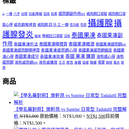
標籤
威而鋼副作用ptt
威而鋼口溶錠
威而鋼口溶
ig
一種
八字
出現
功能障礙
因為
如果
攝護腺
攝
錠心得
威而鋼哪裡買
威而鋼 四 分 之 一顆
性功能
性慾
護腺發炎
泰國果凍
泰國果凍副
樂威壯口溶錠
沒有
服用
作用
泰國果凍哪裡買
泰國果凍喝酒
泰國果凍吃法
泰國果凍威而鋼ptt
泰國果凍威而鋼哪裡買
泰國果凍威而鋼心得
泰國果凍威而鋼蝦皮
泰國果
泰國 果凍 購買
泰國果凍成分
凍心得
泰國果凍效果
液態威心得
液態
威而鋼
液態威而鋼ptt
液態威購買
男性
陽痿
需要
生活
身體
這樣
面相
風水
飲
食
商品
【學名藥對照】樂軒昂 vs Sunrise 日常型 Tadalafil 完整解
析
NT$
3,000
原始價格：NT$3,000。
NT$
1,500
目前價
格：NT$1,500。