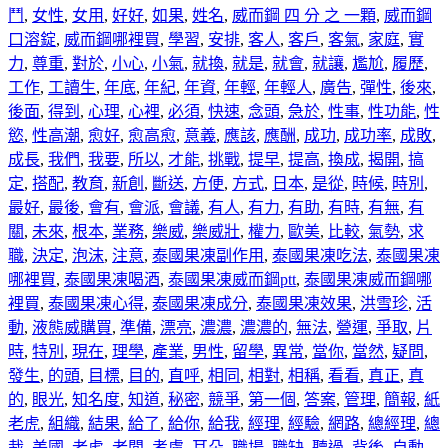
鬥
,
女性
,
女用
,
好好
,
如果
,
姓名
,
威而鋼 四 分 之 一顆
,
威而鋼
口溶錠
,
威而鋼哪裡買
,
學習
,
安排
,
客人
,
客戶
,
客氣
,
家庭
,
實
力
,
尊重
,
對於
,
小心
,
小氣
,
就換
,
就是
,
就會
,
就讓
,
尷尬
,
履歷
,
工作
,
工讀生
,
年底
,
年紀
,
年資
,
年輕
,
年輕人
,
廣告
,
彈性
,
後來
,
後面
,
得到
,
心理
,
心裡
,
必須
,
快速
,
念頭
,
急於
,
性事
,
性功能
,
性
慾
,
性高潮
,
愈好
,
愈高愈
,
意義
,
應該
,
應酬
,
成功
,
成功率
,
成敗
,
成長
,
我們
,
我要
,
所以
,
才能
,
挑戰
,
提早
,
提高
,
換成
,
揭開
,
搞
定
,
搭配
,
教育
,
新創
,
斷送
,
方便
,
方式
,
日本
,
是從
,
時候
,
時別
,
最好
,
最後
,
會有
,
會派
,
會議
,
有人
,
有力
,
有助
,
有時
,
有無
,
有
關
,
未來
,
根本
,
業務
,
樂威
,
樂威壯
,
權力
,
歐美
,
比較
,
氣勢
,
求
職
,
決定
,
泡沫
,
注意
,
泰國果凍副作用
,
泰國果凍吃法
,
泰國果凍
哪裡買
,
泰國果凍喝酒
,
泰國果凍威而鋼ptt
,
泰國果凍威而鋼哪
裡買
,
泰國果凍心得
,
泰國果凍成分
,
泰國果凍效果
,
洪雪珍
,
活
動
,
液態威購買
,
準備
,
漂亮
,
濃濃
,
濃濃的
,
無法
,
營運
,
爭取
,
片
時
,
特別
,
現在
,
理學
,
產業
,
男性
,
留學
,
異常
,
當你
,
當然
,
疑問
,
發生
,
的頭
,
目標
,
目的
,
直呼
,
相同
,
相對
,
相稱
,
看看
,
真正
,
真
的
,
眼光
,
知名度
,
知道
,
秘密
,
競爭
,
第一個
,
答案
,
管理
,
簡報
,
紙
老虎
,
組織
,
結果
,
給了
,
給你
,
給我
,
經理
,
經驗
,
網路
,
總經理
,
總
裁
,
美國
,
老虎
,
老闆
,
考慮
,
耳朵
,
職場
,
職缺
,
聽過
,
背後
,
自動
,