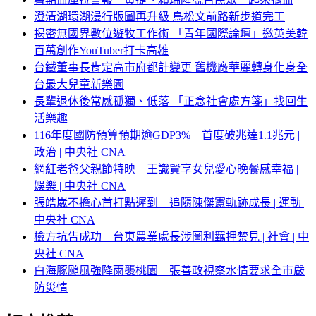
澄清湖環湖漫行版圖再升級 鳥松文前路新步道完工
揭密無國界數位遊牧工作術 「青年國際論壇」邀英美韓
百萬創作YouTuber打卡高雄
台鐵董事長肯定高市府都計變更 舊機廠華麗轉身化身全
台最大兒童新樂園
長輩退休後常感孤獨、低落 「正念社會處方箋」找回生
活樂趣
116年度國防預算預期逾GDP3% 首度破兆達1.1兆元 |
政治 | 中央社 CNA
網紅老爸父親節特映 王識賢享女兒愛心晚餐感幸福 |
娛樂 | 中央社 CNA
張皓崴不擔心首打點遲到 追隨陳傑憲軌跡成長 | 運動 |
中央社 CNA
檢方抗告成功 台東農業處長涉圖利羈押禁見 | 社會 | 中
央社 CNA
白海豚颱風強降雨襲桃園 張善政視察水情要求全市嚴
防災情