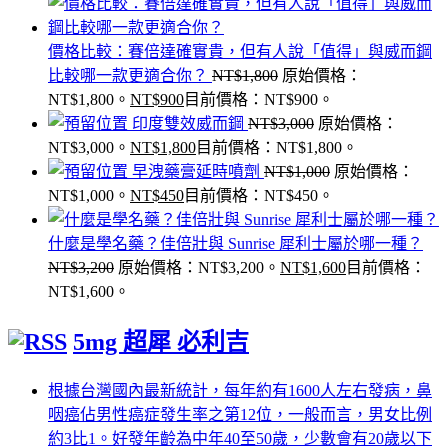
價格比較：賽倍達確實貴，但有人說「值得」與威而鋼
比較哪一款更適合你？
NT$
1,800
原始價格：
NT$1,800。
NT$
900
目前價格：NT$900。
印度雙效威而鋼
NT$
3,000
原始價格：
NT$3,000。
NT$
1,800
目前價格：NT$1,800。
早洩藥膏延時噴劑
NT$
1,000
原始價格：
NT$1,000。
NT$
450
目前價格：NT$450。
什麼是學名藥？佳倍壯與 Sunrise 犀利士屬於哪一種？
NT$
3,200
原始價格：NT$3,200。
NT$
1,600
目前價格：
NT$1,600。
5mg 超犀 必利吉
根據台灣國內最新統計，每年約有1600人左右發病，鼻
咽癌佔男性癌症發生率之第12位，一般而言，男女比例
約3比1。好發年齡為中年40至50歲，少數會有20歲以下