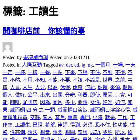
標籤:
工讀生
開咖啡店前 你該懂的事
Posted by
果凍威而鋼
Posted on
20231211
Posted in
人際互動
Tagged
av
,
der
,
ed
,
ig
,
ng
,
一個月
,
一場
,
一天
,
一定
,
一杯
,
一樣
,
一餐
,
一點
,
下來
,
下場
,
不住
,
不到
,
不得
,
不
是
,
不然
,
不用
,
不知
,
不能
,
不要
,
不該
,
不論是
,
世界
,
之前
,
事
情
,
人員
,
人生
,
人要
,
以為
,
休假
,
休息
,
何能
,
你還
,
來源
,
促進
,
個人
,
做好
,
公平
,
出來
,
出國
,
分辨
,
利器
,
即使
,
原因
,
只會
,
可
能
,
咖啡
,
咖啡店
,
因為
,
圖片
,
多少
,
夢想
,
女性
,
好吃
,
如何
,
如
果
,
威而鋼 四 分 之 一顆
,
威而鋼口溶錠
,
威而鋼口溶錠心得
,
威
而鋼哪裡買
,
安靜
,
客人
,
客戶
,
專業
,
專門
,
小時
,
就是
,
工作
,
工
作室
,
工讀生
,
已經
,
希望
,
律師
,
得到
,
必須
,
忍不住
,
性功能
,
性
慾
,
性高潮
,
想法
,
想當
,
想要
,
想開
,
應該
,
成功
,
或許
,
所以
,
換
來
,
擔心
,
星期一
,
星期五
,
時薪
,
最好
,
最後
,
會成
,
有錢
,
根本
,
機