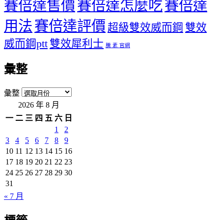
賽倍達售價
賽倍達怎麼吃
賽倍達
用法
賽倍達評價
超級雙效威而鋼
雙效
威而鋼ptt
雙效犀利士
騰 素 官網
彙整
彙整
2026 年 8 月
一
二
三
四
五
六
日
1
2
3
4
5
6
7
8
9
10
11
12
13
14
15
16
17
18
19
20
21
22
23
24
25
26
27
28
29
30
31
« 7 月