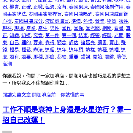
器
,
機會
,
正確
,
正職
,
每週
,
沒有
,
泰國果凍
,
泰國果凍副作用
,
泰
國果凍吃法
,
泰國果凍哪裡買
,
泰國果凍喝酒
,
泰國果凍威而鋼
心得
,
泰國果凍成分
,
液態威購買
,
準備
,
熱情
,
營業
,
物質
,
犧牲
,
現在
,
現場
,
產業
,
產生
,
男性
,
當作
,
當你
,
當老闆
,
相關
,
看書
,
真
正
,
知識
,
知道
,
究竟
,
第一件
,
第一個
,
結束
,
經營
,
經驗
,
老闆
,
股
東
,
自己
,
裡的
,
要來
,
覺得
,
觀念
,
評估
,
諸葛亮
,
讀書
,
賣出
,
賺
錢
,
輕易
,
輕鬆
,
辦法
,
這個
,
這年
,
這年頭
,
這樣
,
這種
,
這裡
,
這
麼
,
還有
,
還要
,
那種
,
那麼
,
都給
,
重要
,
錯誤
,
開始
,
關鍵
,
隨便
,
高潮
你跟我說，你開了一家咖啡店。開咖啡店也碰巧是我的夢想之
一，所以我忍不住想跟你聊如…
閱讀完整文章
開咖啡店前 你該懂的事
工作不順是衰神上身還是水星逆行？靠一
招自己改運！