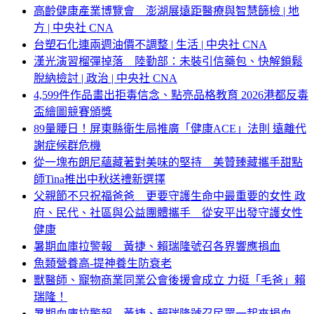
高齡健康產業博覽會 澎湖展遠距醫療與智慧篩檢 | 地
方 | 中央社 CNA
台塑石化連兩週油價不調整 | 生活 | 中央社 CNA
漢光演習榴彈掉落 陸勤部：未裝引信藥包、快解鎖鬆
脫納檢討 | 政治 | 中央社 CNA
4,599件作品畫出拒毒信念、點亮品格教育 2026港都反毒
盃繪圖競賽頒獎
89量腰日！屏東縣衛生局推廣「健康ACE」法則 遠離代
謝症候群危機
從一塊布朗尼蘊藏著對美味的堅持 美贊臻藏攜手甜點
師Tina推出中秋送禮新選擇
父親節不只祝福爸爸 更要守護生命中最重要的女性 政
府、民代、社區與公益團體攜手 從安平出發守護女性
健康
暑期血庫拉警報 黃捷、賴瑞隆號召各界響應捐血
魚類營養高-提神養生防衰老
獸醫師、寵物商業同業公會後援會成立 力挺「毛爸」賴
瑞隆！
暑期血庫拉警報 黃捷、賴瑞隆號召民眾一起來捐血