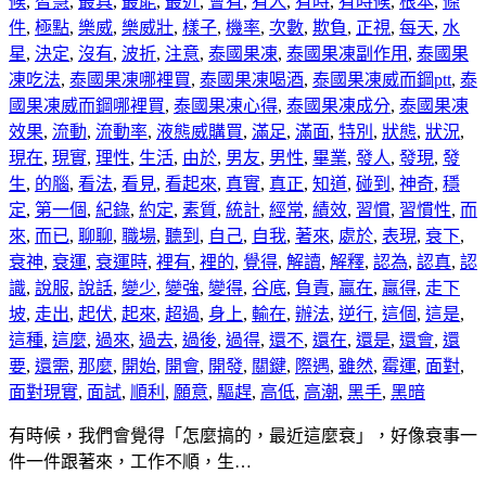
候
,
智慧
,
最具
,
最能
,
最近
,
會有
,
有人
,
有時
,
有時候
,
根本
,
條
件
,
極點
,
樂威
,
樂威壯
,
樣子
,
機率
,
次數
,
欺負
,
正視
,
每天
,
水
星
,
決定
,
沒有
,
波折
,
注意
,
泰國果凍
,
泰國果凍副作用
,
泰國果
凍吃法
,
泰國果凍哪裡買
,
泰國果凍喝酒
,
泰國果凍威而鋼ptt
,
泰
國果凍威而鋼哪裡買
,
泰國果凍心得
,
泰國果凍成分
,
泰國果凍
效果
,
流動
,
流動率
,
液態威購買
,
滿足
,
滿面
,
特別
,
狀態
,
狀況
,
現在
,
現實
,
理性
,
生活
,
由於
,
男友
,
男性
,
畢業
,
發人
,
發現
,
發
生
,
的腦
,
看法
,
看見
,
看起來
,
真實
,
真正
,
知道
,
碰到
,
神奇
,
穩
定
,
第一個
,
紀錄
,
約定
,
素質
,
統計
,
經常
,
績效
,
習慣
,
習慣性
,
而
來
,
而已
,
聊聊
,
職場
,
聽到
,
自己
,
自我
,
著來
,
處於
,
表現
,
衰下
,
衰神
,
衰運
,
衰運時
,
裡有
,
裡的
,
覺得
,
解讀
,
解釋
,
認為
,
認真
,
認
識
,
說服
,
說話
,
變少
,
變強
,
變得
,
谷底
,
負責
,
贏在
,
贏得
,
走下
坡
,
走出
,
起伏
,
起來
,
超過
,
身上
,
輸在
,
辦法
,
逆行
,
這個
,
這是
,
這種
,
這麼
,
過來
,
過去
,
過後
,
過得
,
還不
,
還在
,
還是
,
還會
,
還
要
,
還需
,
那麼
,
開始
,
開會
,
開發
,
關鍵
,
際遇
,
雖然
,
霉運
,
面對
,
面對現實
,
面試
,
順利
,
願意
,
驅趕
,
高低
,
高潮
,
黑手
,
黑暗
有時候，我們會覺得「怎麼搞的，最近這麼衰」，好像衰事一
件一件跟著來，工作不順，生…