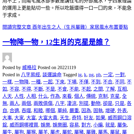
用不上；而陽宅風水卻多數是講住宅的外部風水，于四象理論
的運用上更能貼切一些。所以吃飯還得一口一囗的來，不能急
于求成。
閱讀完整文章
酉年出生之人（生肖屬雞）家居風水布置要點
一物降一物，12生肖的克星是誰？
Posted by
威格拉
Posted on
20221119
Posted in
八字易經
,
談運論命
Tagged
ig
,
k
,
ng
,
ph
,
一定
,
一對
,
一樣
,
一物降
,
一種
,
一起
,
下來
,
下場
,
不僅
,
不到
,
不合
,
不同
,
不
如
,
不容
,
不得
,
不斷
,
不是
,
不會
,
不能
,
不起
,
之間
,
了解
,
互相
,
人天
,
人性
,
人相
,
什么
,
作為
,
來看
,
個人
,
傳統
,
克制
,
克星
,
全
無
,
兩人
,
兩個
,
兩敗俱傷
,
八字
,
凄涼
,
別提
,
動物
,
卻是
,
只是
,
各
自
,
合適
,
吞噬
,
和睦
,
哪個
,
單純
,
嚴重
,
因為
,
固執
,
增硬
,
外表
,
大事
,
大家
,
大富
,
大富大貴
,
天生
,
奇特
,
好友
,
如果
,
威而鋼口溶
錠
,
威而鋼哪裡買
,
娛樂
,
娛樂圈
,
容易
,
對方
,
小編
,
就是
,
屬兔
,
屬牛
,
屬狗
,
屬猴
,
屬羊
,
屬虎
,
屬蛇
,
屬豬
,
屬雞
,
屬馬
,
屬鼠
,
屬