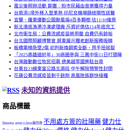
風災後照辦活動 罷團：盼市民藉由音樂獲得力量
台南添1境外移入登革熱 印尼女機場篩檢陽性送醫
宜蘭、羅東運動公園颱風損4百多顆樹 估11/10復原
新北澳底漁港冷凍處理廠 斥資近億估114年底完工
北市衛生局：公費流感疫苗將用罄 自費仍有餘裕
台北國際照顧博覽會 屏東展示獨老創新服務吸睛
板橋電梯急墜2傷 初判新換鋼索全斷、用手扭就裂
「2025高雄過好年」30商圈參與 三鳳中街11日打頭陣
台灣啟動數位牧民招募 德美越等國進駐台南
台東台23線東富公路北源段 中午解除預警性封閉
花蓮公費流感疫苗剩千餘劑 高風險族群快接種
未知的資訊提供
商品標籤
不用處方簽的壯陽藥
健力仕
Stenagra
super p force副作用