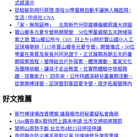
式感滿分
從組裝到飛行原理 南投30學童親自動手讓無人機起飛 |
生活 | 中央社 CNA
「家、無限延伸」 北榮新竹分院建構偏鄉照護大拼圖
寶山鄉多元夏令營熱鬧開營 50位學童展開五天跨域探
索之旅 寶山鄉公所今（10）日上午10時於寶山國小人工
足球場舉辦「115年寶山鄉多元夏令營」開營儀式，50位
學童在貴賓及家長共同見證下，正式展開為期五天的暑
期探索旅程。營隊結合戶外探索、體育運動、客家文化
及團隊挑戰，讓孩子走出教室，在實際體驗中發掘興
趣、培養能力。 四年來，公所持續深耕兒童暑期活動，
從樂樂棒球營、足球營到客語夏令營，逐步拓展營隊內
好文推薦
新竹棒球場改善標案 議員揭市府秘書疑私會廠商
Uber廣告車K歌快閃上路未申請 北市交通局將開罰
陽明山雨勢不斷 台北市4校25日停班停課
南部聯合防災攜手面對災害 加速搶修及復原重建