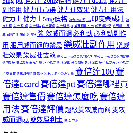
5mg ptt
健力仕20mg價格
健力仕dcard
健力仕
副作用
健力仕心得
健力仕效果
健力仕用法
健力士
健力士5mg價格
印度樂威壯
印度小綠瓶plus
印
度紅鑽
印度 綠 鑽
印度藍p
印度藍鑽
印度藍鑽ptt
威而鋼副作用
威而鋼效果
威而鋼 正品
強 效威而鋼
必利勁
必利勁副作
威而鋼用法
威而鋼購買
樂威壯副作用
用
服用威而鋼的禁忌
樂威
壯效果
樂威壯雙效
犀利士5mg改善夜間頻尿
犀利士5mg改善夜間頻尿
夜間頻尿 晚上頻尿要吃什麼 尿不乾淨 頻尿原因 突然頻尿 頻尿原因 尿不乾淨男 尿不乾淨
賽倍達100
賽
治療 夜間頻尿改善運動 尿不乾淨ptt 尿不乾淨定義
倍達dcard
賽倍達ptt
賽倍達哪裡買
賽倍達售價
賽倍達怎麼吃
賽倍達
用法
賽倍達評價
超級雙效威而鋼
雙效
威而鋼ptt
雙效犀利士
騰 素 官網