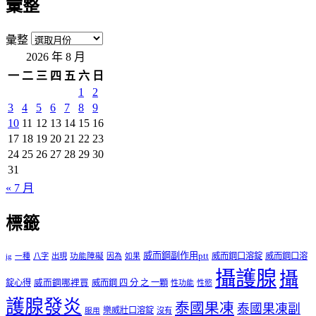
彙整
彙整
2026 年 8 月
一
二
三
四
五
六
日
1
2
3
4
5
6
7
8
9
10
11
12
13
14
15
16
17
18
19
20
21
22
23
24
25
26
27
28
29
30
31
« 7 月
標籤
威而鋼副作用ptt
威而鋼口溶錠
威而鋼口溶
ig
一種
八字
出現
功能障礙
因為
如果
攝護腺
攝
錠心得
威而鋼哪裡買
威而鋼 四 分 之 一顆
性功能
性慾
護腺發炎
泰國果凍
泰國果凍副
樂威壯口溶錠
沒有
服用