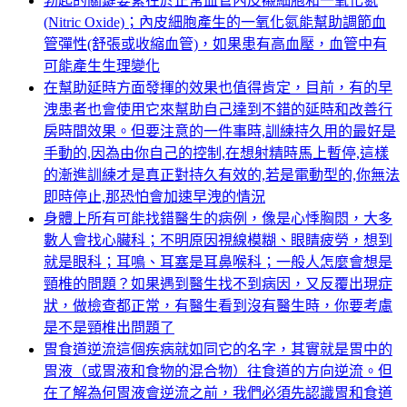
勃起的關鍵要素在於正常血管內皮襯細胞和一氧化氮
(Nitric Oxide)；內皮細胞產生的一氧化氮能幫助調節血
管彈性(舒張或收縮血管)，如果患有高血壓，血管中有
可能產生生理變化
在幫助延時方面發揮的效果也值得肯定，目前，有的早
洩患者也會使用它來幫助自己達到不錯的延時和改善行
房時間效果。但要注意的一件事時,訓練持久用的最好是
手動的,因為由你自己的控制,在想射精時馬上暫停,這樣
的漸進訓練才是真正對持久有效的,若是電動型的,你無法
即時停止,那恐怕會加速早洩的情況
身體上所有可能找錯醫生的病例，像是心悸胸悶，大多
數人會找心臟科；不明原因視線模糊、眼睛疲勞，想到
就是眼科；耳鳴、耳塞是耳鼻喉科；一般人怎麼會想是
頸椎的問題？如果遇到醫生找不到病因，又反覆出現症
狀，做檢查都正常，有醫生看到沒有醫生時，你要考慮
是不是頸椎出問題了
胃食道逆流這個疾病就如同它的名字，其實就是胃中的
胃液（或胃液和食物的混合物）往食道的方向逆流。但
在了解為何胃液會逆流之前，我們必須先認識胃和食道