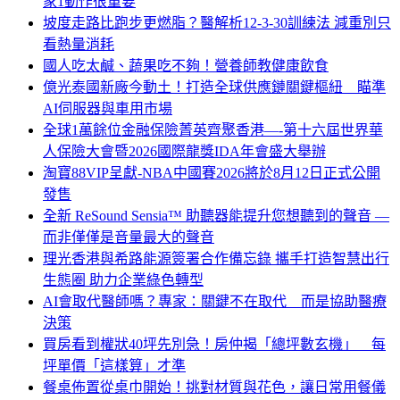
家1動作很重要
坡度走路比跑步更燃脂？醫解析12-3-30訓練法 減重別只
看熱量消耗
國人吃太鹹、蔬果吃不夠！營養師教健康飲食
億光泰國新廠今動土！打造全球供應鏈關鍵樞紐 瞄準
AI伺服器與車用市場
全球1萬餘位金融保險菁英齊聚香港—-第十六屆世界華
人保險大會暨2026國際龍獎IDA年會盛大舉辦
淘寶88VIP呈獻-NBA中國賽2026將於8月12日正式公開
發售
全新 ReSound Sensia™ 助聽器能提升您想聽到的聲音 —
而非僅僅是音量最大的聲音
理光香港與希路能源簽署合作備忘錄 攜手打造智慧出行
生態圈 助力企業綠色轉型
AI會取代醫師嗎？專家：關鍵不在取代 而是協助醫療
決策
買房看到權狀40坪先別急！房仲揭「總坪數玄機」 每
坪單價「這樣算」才準
餐桌佈置從桌巾開始！挑對材質與花色，讓日常用餐儀