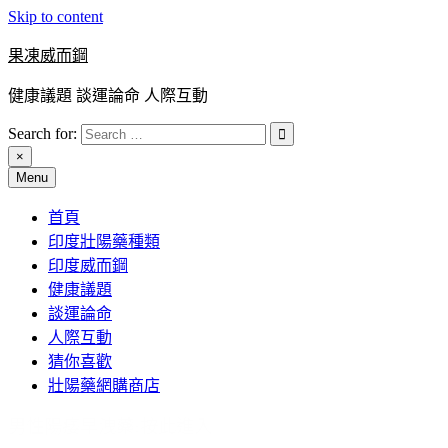
Skip to content
果凍威而鋼
健康議題 談運論命 人際互動
Search for:
×
Menu
首頁
印度壯陽藥種類
印度威而鋼
健康議題
談運論命
人際互動
猜你喜歡
壯陽藥網購商店
男性陽痿早洩藥:按此進入