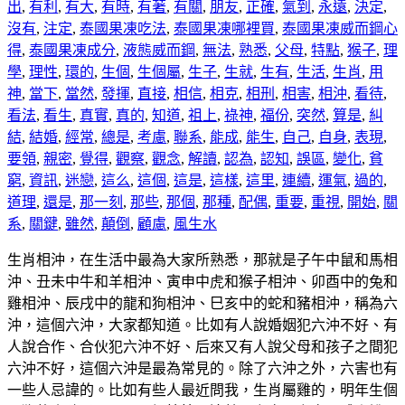
出
,
有利
,
有大
,
有時
,
有著
,
有關
,
朋友
,
正確
,
氣到
,
永遠
,
決定
,
沒有
,
注定
,
泰國果凍吃法
,
泰國果凍哪裡買
,
泰國果凍威而鋼心
得
,
泰國果凍成分
,
液態威而鋼
,
無法
,
熟悉
,
父母
,
特點
,
猴子
,
理
學
,
理性
,
環的
,
生個
,
生個屬
,
生子
,
生就
,
生有
,
生活
,
生肖
,
用
神
,
當下
,
當然
,
發揮
,
直接
,
相信
,
相克
,
相刑
,
相害
,
相沖
,
看待
,
看法
,
看生
,
真實
,
真的
,
知道
,
祖上
,
祿神
,
福份
,
突然
,
算是
,
糾
結
,
結婚
,
經常
,
總是
,
考慮
,
聯系
,
能成
,
能生
,
自己
,
自身
,
表現
,
要領
,
親密
,
覺得
,
觀察
,
觀念
,
解讀
,
認為
,
認知
,
誤區
,
變化
,
貧
窮
,
資訊
,
迷戀
,
這么
,
這個
,
這是
,
這樣
,
這里
,
連續
,
運氣
,
過的
,
道理
,
還是
,
那一刻
,
那些
,
那個
,
那種
,
配偶
,
重要
,
重視
,
開始
,
關
系
,
關鍵
,
雖然
,
顛倒
,
顧慮
,
風生水
生肖相沖，在生活中最為大家所熟悉，那就是子午中鼠和馬相
沖、丑未中牛和羊相沖、寅申中虎和猴子相沖、卯酉中的兔和
雞相沖、辰戌中的龍和狗相沖、巳亥中的蛇和豬相沖，稱為六
沖，這個六沖，大家都知道。比如有人說婚姻犯六沖不好、有
人說合作、合伙犯六沖不好、后來又有人說父母和孩子之間犯
六沖不好，這個六沖是最為常見的。除了六沖之外，六害也有
一些人忌諱的。比如有些人最近問我，生肖屬雞的，明年生個