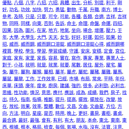
優點
,
八個
,
八字
,
八招
,
六招
,
具體
,
出生
,
分析
,
別提
,
利于
,
剛
好
,
功名
,
功效
,
加快
,
努力
,
勇猛
,
動物
,
千萬
,
升職
,
南方
,
博士
,
參考
,
及時
,
只是
,
只要
,
可令
,
可能
,
各種
,
各類
,
合適
,
吉祥
,
吉祥
物
,
同時
,
同樣
,
向東
,
否則
,
告訴
,
命主
,
命理
,
命盤
,
命運
,
四招
,
因果
,
因為
,
圖片
,
在家
,
地方
,
地氣
,
坐向
,
場合
,
增運
,
壓力
,
壬
年
,
大學
,
大學生
,
大門
,
天天
,
女生
,
好好
,
好運
,
如何
,
如果
,
妙
招
,
威而
,
威而鋼
,
威而鋼口溶錠
,
威而鋼口溶錠心得
,
威而鋼哪
裡買
,
學校
,
學生
,
學習
,
學習成績
,
守護
,
安床
,
安穩
,
定會
,
宮位
,
家庭
,
家有
,
家里
,
家長
,
容易
,
實在
,
寫作
,
專家
,
專業
,
專業人士
,
對于
,
小孩
,
就明
,
就是
,
就業
,
就要
,
尾數
,
居住
,
屋外
,
屋宅
,
屬
兔
,
屬牛
,
屬狗
,
屬猴
,
屬相
,
屬羊
,
屬虎
,
屬蛇
,
屬豬
,
屬雞
,
屬馬
,
屬鼠
,
屬龍
,
工作
,
工作效率
,
已經
,
市場
,
布局
,
常來
,
平時
,
年份
,
床單
,
床頭
,
庚年
,
度來
,
廚房
,
建議
,
強的
,
很多
,
必利勁
,
必利吉
,
思維
,
性功能
,
情況
,
意思
,
應付
,
應該
,
成為
,
成績
,
我們
,
房子
,
找
出
,
持久
,
指南
,
指導
,
推斷
,
提升
,
提高
,
擺放
,
擺放在
,
改變
,
放
在
,
放松
,
效果
,
效率
,
整體
,
數位
,
文昌
,
文曲
,
文曲星
,
方位
,
方
向
,
方法
,
明白
,
星座
,
是否
,
時用
,
晚上
,
更好
,
書房
,
書柜
,
書桌
,
最合適
,
最好
,
最強
,
會有
,
有利
,
有大
,
朋友
,
本命
,
東北
,
東南
,
東
西
,
根據
,
根本
,
格局
,
檢查
,
每個
,
氣場
,
水指
,
沒有
,
法寶
,
注意
,