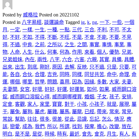
Posted by
威格拉
Posted on
20221102
Posted in
八字易經
,
談運論命
Tagged
ig
,
k
,
ng
,
一下
,
一些
,
一個
月
,
一定
,
一樣
,
一生
,
一種
,
一點
,
三代
,
三合
,
不利
,
不可
,
不太
好
,
不好
,
不如
,
不得
,
不斷
,
不旺
,
不是
,
不會
,
不能
,
不要
,
不見
得
,
不過
,
中肯
,
之前
,
之所以
,
之生
,
之間
,
事實
,
事情
,
事業
,
事
物
,
人命
,
人生
,
什么
,
何事
,
何為
,
作用
,
來看
,
個人
,
優勢
,
兄弟
,
兄弟姐妹
,
內在
,
兩性
,
八字
,
六合
,
六害
,
六親
,
其實
,
具備
,
具體
,
出來
,
出生
,
到底
,
剛好
,
原因
,
去解
,
反映
,
只不過
,
只是
,
只要
,
可
能
,
各自
,
合伙
,
合理
,
吉兇
,
同時
,
同樣
,
同甘共苦
,
命中
,
命理
,
命
運
,
哪個
,
哪里
,
哲學
,
問題
,
喜用
,
因為
,
因緣
,
多數
,
大家
,
夫妻
,
夫妻間
,
女宮
,
好壞
,
好好
,
好運
,
好運氣
,
如何
,
如果
,
威而鋼口溶
錠
,
威而鋼口溶錠心得
,
威而鋼哪裡買
,
婚姻
,
子女
,
孩子
,
安排
,
定會
,
客觀
,
家人
,
家里
,
寶寶
,
對于
,
小孩
,
小孩子
,
就是
,
展現
,
屬
于
,
屬兔
,
屬狗
,
屬虎
,
屬雞
,
屬馬
,
屬龍
,
已經
,
帶來
,
常來
,
常見
,
常說
,
幫助
,
往往
,
很多
,
很差
,
從此
,
忌諱
,
忘記
,
怎么
,
情況
,
應
該
,
戀愛
,
成為
,
我們
,
所以
,
所謂
,
找到
,
按摩
,
擔心
,
改變
,
放在
,
明白
,
是不是
,
是從
,
時候
,
時有
,
最近
,
會先
,
會克
,
月生
,
有人
,
有