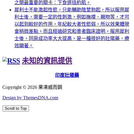
之間最重要的關卡：下食道括約肌。
犀利士不能激起性慾，只能輔助陰莖勃起，所以服用犀
利士後，需要一定的性刺激，例如撫摸、親吻等，才可
以起到較好的作用，年紀較大者性慾弱，所以效果體現
會稍微差點。而且經過研究和患者臨床證明，服用犀利
士後，同房成功率大大提高，是一種很好的壯陽藥，療
效顯著。
未知的資訊提供
印度壯陽藥
Copyright © 2026 果凍威而鋼
Design by ThemesDNA.com
Scroll to Top