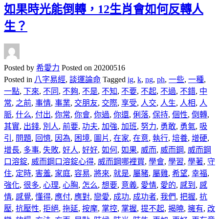
如果時光能倒轉，12生肖會如何反轉人
生？
Posted by
希愛力
Posted on
20200516
Posted in
八字易經
,
談運論命
Tagged
ig
,
k
,
ng
,
ph
,
一些
,
一種
,
一點
,
下來
,
不同
,
不夠
,
不是
,
不知
,
不要
,
不起
,
不過
,
不錯
,
中
常
,
之前
,
事情
,
事業
,
交朋友
,
交際
,
享受
,
人交
,
人生
,
人相
,
人
脈
,
什么
,
付出
,
你常
,
你會
,
你過
,
你還
,
俐落
,
保持
,
個性
,
倒轉
,
其實
,
出錢
,
別人
,
前要
,
功夫
,
加強
,
加班
,
努力
,
勇敢
,
勇氣
,
吸
引
,
問題
,
回憶
,
因為
,
困境
,
圖片
,
在家
,
在意
,
執行
,
培養
,
增硬
,
增長
,
多事
,
失敗
,
好人
,
好好
,
如何
,
如果
,
威而
,
威而鋼
,
威而鋼
口溶錠
,
威而鋼口溶錠心得
,
威而鋼哪裡買
,
學會
,
學習
,
學著
,
守
住
,
定時
,
害羞
,
家庭
,
容易
,
將來
,
就是
,
屬豬
,
屬雞
,
希望
,
幸福
,
強化
,
很多
,
心理
,
心胸
,
怎么
,
想要
,
意義
,
愛情
,
愛的
,
感到
,
感
情
,
感覺
,
懂得
,
應付
,
應對
,
戀愛
,
成功
,
成功者
,
我們
,
把握
,
抗
壓
,
抗壓性
,
拒絕
,
拖延
,
按摩
,
掌控
,
掌握
,
提不起
,
揭曉
,
擁有
,
改