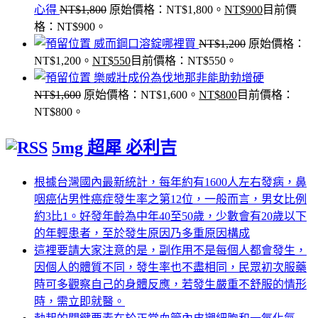
心得
NT$
1,800
原始價格：NT$1,800。
NT$
900
目前價
格：NT$900。
威而鋼口溶錠哪裡買
NT$
1,200
原始價格：
NT$1,200。
NT$
550
目前價格：NT$550。
樂威壯成份為伐地那非能助勃增硬
NT$
1,600
原始價格：NT$1,600。
NT$
800
目前價格：
NT$800。
5mg 超犀 必利吉
根據台灣國內最新統計，每年約有1600人左右發病，鼻
咽癌佔男性癌症發生率之第12位，一般而言，男女比例
約3比1。好發年齡為中年40至50歲，少數會有20歲以下
的年輕患者，至於發生原因乃多重原因構成
這裡要請大家注意的是，副作用不是每個人都會發生，
因個人的體質不同，發生率也不盡相同，民眾初次服藥
時可多觀察自己的身體反應，若發生嚴重不舒服的情形
時，需立即就醫。