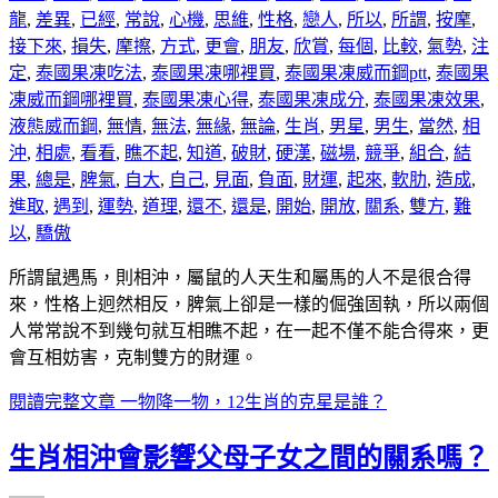
龍
,
差異
,
已經
,
常說
,
心機
,
思維
,
性格
,
戀人
,
所以
,
所謂
,
按摩
,
接下來
,
損失
,
摩擦
,
方式
,
更會
,
朋友
,
欣賞
,
每個
,
比較
,
氣勢
,
注
定
,
泰國果凍吃法
,
泰國果凍哪裡買
,
泰國果凍威而鋼ptt
,
泰國果
凍威而鋼哪裡買
,
泰國果凍心得
,
泰國果凍成分
,
泰國果凍效果
,
液態威而鋼
,
無情
,
無法
,
無緣
,
無論
,
生肖
,
男星
,
男生
,
當然
,
相
沖
,
相處
,
看看
,
瞧不起
,
知道
,
破財
,
硬漢
,
磁場
,
競爭
,
組合
,
結
果
,
總是
,
脾氣
,
自大
,
自己
,
見面
,
負面
,
財運
,
起來
,
軟肋
,
造成
,
進取
,
遇到
,
運勢
,
道理
,
還不
,
還是
,
開始
,
開放
,
關系
,
雙方
,
難
以
,
驕傲
所謂鼠遇馬，則相沖，屬鼠的人天生和屬馬的人不是很合得
來，性格上迥然相反，脾氣上卻是一樣的倔強固執，所以兩個
人常常說不到幾句就互相瞧不起，在一起不僅不能合得來，更
會互相妨害，克制雙方的財運。
閱讀完整文章
一物降一物，12生肖的克星是誰？
生肖相沖會影響父母子女之間的關系嗎？