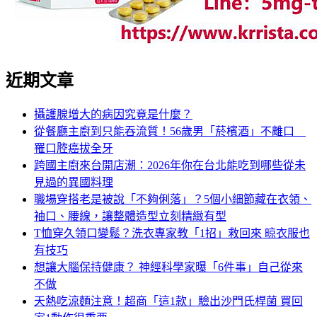
近期文章
攝護腺增大的病因究竟是什麼？
從餐廳主廚到只能吞流質！56歲男「菸檳酒」不離口
罹口腔癌拔全牙
跨國主廚來台開店潮：2026年你在台北能吃到哪些從未
見過的異國料理
職場穿搭老是被說「不夠俐落」？5個小細節藏在衣領、
袖口、腰線，讓整體造型立刻精緻有型
T恤穿久領口變鬆？洗衣專家教「1招」救回來 晾衣服也
有技巧
想讓大腦保持健康？ 神經科學家曝「6件事」自己從來
不做
天熱吃涼麵注意！超商「這1款」驗出沙門氏桿菌 買回