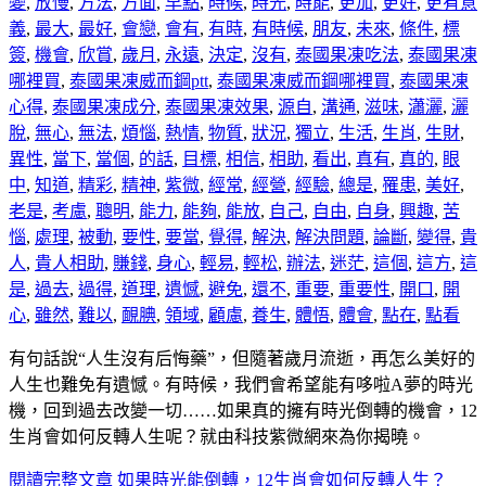
變
,
放慢
,
方法
,
方面
,
早點
,
時候
,
時光
,
時能
,
更加
,
更好
,
更有意
義
,
最大
,
最好
,
會戀
,
會有
,
有時
,
有時候
,
朋友
,
未來
,
條件
,
標
簽
,
機會
,
欣賞
,
歲月
,
永遠
,
決定
,
沒有
,
泰國果凍吃法
,
泰國果凍
哪裡買
,
泰國果凍威而鋼ptt
,
泰國果凍威而鋼哪裡買
,
泰國果凍
心得
,
泰國果凍成分
,
泰國果凍效果
,
源自
,
溝通
,
滋味
,
瀟灑
,
灑
脫
,
無心
,
無法
,
煩惱
,
熱情
,
物質
,
狀況
,
獨立
,
生活
,
生肖
,
生財
,
異性
,
當下
,
當個
,
的話
,
目標
,
相信
,
相助
,
看出
,
真有
,
真的
,
眼
中
,
知道
,
精彩
,
精神
,
紫微
,
經常
,
經營
,
經驗
,
總是
,
罹患
,
美好
,
老是
,
考慮
,
聰明
,
能力
,
能夠
,
能放
,
自己
,
自由
,
自身
,
興趣
,
苦
惱
,
處理
,
被動
,
要性
,
要當
,
覺得
,
解決
,
解決問題
,
論斷
,
變得
,
貴
人
,
貴人相助
,
賺錢
,
身心
,
輕易
,
輕松
,
辦法
,
迷茫
,
這個
,
這方
,
這
是
,
過去
,
過得
,
道理
,
遺憾
,
避免
,
還不
,
重要
,
重要性
,
開口
,
開
心
,
雖然
,
難以
,
靦腆
,
領域
,
顧慮
,
養生
,
體悟
,
體會
,
點在
,
點看
有句話說“人生沒有后悔藥”，但隨著歲月流逝，再怎么美好的
人生也難免有遺憾。有時候，我們會希望能有哆啦A夢的時光
機，回到過去改變一切……如果真的擁有時光倒轉的機會，12
生肖會如何反轉人生呢？就由科技紫微網來為你揭曉。
閱讀完整文章
如果時光能倒轉，12生肖會如何反轉人生？