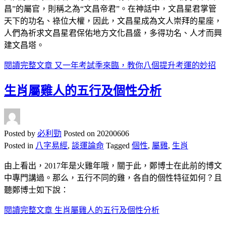
昌”的屬官，則稱之為“文昌帝君”。在神話中，文昌星君掌管
天下的功名、祿位大權，因此，文昌星成為文人崇拜的星座，
人們為祈求文昌星君保佑地方文化昌盛，多得功名、人才而興
建文昌塔。
閱讀完整文章
又一年考試季來臨，教你八個提升考運的妙招
生肖屬雞人的五行及個性分析
Posted by
必利勁
Posted on
20200606
Posted in
八字易經
,
談運論命
Tagged
個性
,
屬雞
,
生肖
由上看出，2017年是火雞年哦，關于此，鄭博士在此前的博文
中專門講過。那么，五行不同的雞，各自的個性特征如何？且
聽鄭博士如下說：
閱讀完整文章
生肖屬雞人的五行及個性分析