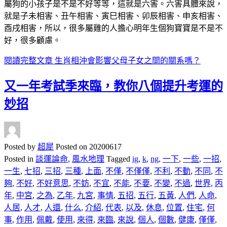
屬狗的小孩子是不是不好等等，這就是六害。六害具體來說，
就是子未相害、丑午相害、寅巳相害、卯辰相害、申亥相害、
酉戌相害，所以，很多屬雞的人擔心明年生個狗寶寶是不是不
好，很多顧慮。
閱讀完整文章
生肖相沖會影響父母子女之間的關系嗎？
又一年考試季來臨，教你八個提升考運的
妙招
Posted by
超犀
Posted on
20200617
Posted in
談運論命
,
風水地理
Tagged
ig
,
k
,
ng
,
一下
,
一些
,
一招
,
一生
,
七招
,
三招
,
三種
,
上面
,
不僅
,
不僅僅
,
不利
,
不動
,
不同
,
不
夠
,
不好
,
不好意思
,
不妨
,
不宜
,
不能
,
不要
,
不變
,
不過
,
世界
,
丙
年
,
中宮
,
之為
,
乙年
,
九宮
,
事情
,
五招
,
五行
,
五黃
,
人們
,
人命
,
人居
,
人才
,
人還
,
什么
,
介紹
,
代表
,
以及
,
休息
,
位置
,
住宅
,
何
事
,
作用
,
佩戴
,
使用
,
來得
,
來臨
,
來說
,
個人
,
個數
,
健康
,
僅僅
,