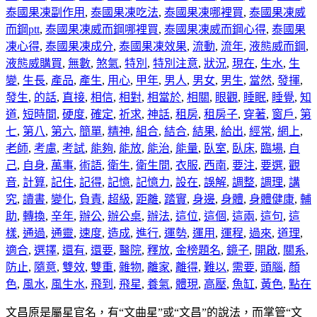
泰國果凍副作用
,
泰國果凍吃法
,
泰國果凍哪裡買
,
泰國果凍威
而鋼ptt
,
泰國果凍威而鋼哪裡買
,
泰國果凍威而鋼心得
,
泰國果
凍心得
,
泰國果凍成分
,
泰國果凍效果
,
流動
,
流年
,
液態威而鋼
,
液態威購買
,
無數
,
煞氣
,
特別
,
特別注意
,
狀況
,
現在
,
生水
,
生
變
,
生長
,
產品
,
產生
,
用心
,
甲年
,
男人
,
男女
,
男生
,
當然
,
發揮
,
發生
,
的話
,
直接
,
相信
,
相對
,
相當於
,
相關
,
眼觀
,
睡眠
,
睡覺
,
知
道
,
短時間
,
硬度
,
確定
,
祈求
,
神話
,
租房
,
租房子
,
穿著
,
窗戶
,
第
七
,
第八
,
第六
,
簡單
,
精神
,
組合
,
結合
,
結果
,
給出
,
經常
,
網上
,
老師
,
考慮
,
考試
,
能夠
,
能放
,
能治
,
能量
,
臥室
,
臥床
,
臨場
,
自
己
,
自身
,
萬事
,
術語
,
衛生
,
衛生間
,
衣服
,
西南
,
要注
,
要選
,
觀
音
,
計算
,
記住
,
記得
,
記憶
,
記憶力
,
設在
,
誤解
,
調整
,
調理
,
講
究
,
讀書
,
變化
,
負責
,
超級
,
距離
,
踏實
,
身邊
,
身體
,
身體健康
,
輔
助
,
轉換
,
辛年
,
辦公
,
辦公桌
,
辦法
,
這位
,
這個
,
這兩
,
這句
,
這
樣
,
通過
,
通靈
,
速度
,
造成
,
進行
,
運勢
,
運用
,
運程
,
過來
,
道理
,
適合
,
選擇
,
還有
,
還要
,
醫院
,
釋放
,
金榜題名
,
鏡子
,
開啟
,
關系
,
防止
,
隨意
,
雙效
,
雙重
,
雜物
,
離家
,
離得
,
難以
,
需要
,
頭腦
,
顏
色
,
風水
,
風生水
,
飛到
,
飛星
,
養氣
,
體現
,
高壓
,
魚缸
,
黃色
,
點在
文昌原是屬星官名，有“文曲星”或“文昌”的說法，而掌管“文