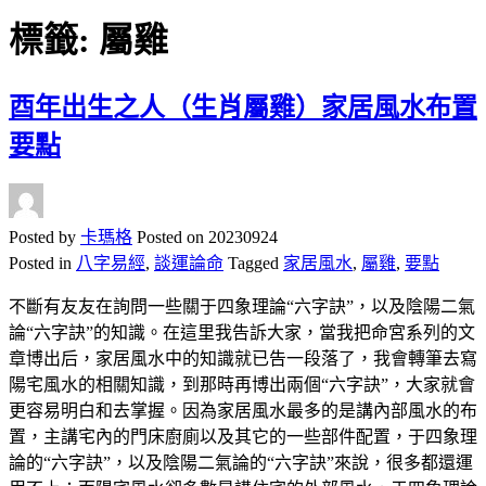
標籤:
屬雞
酉年出生之人（生肖屬雞）家居風水布置
要點
Posted by
卡瑪格
Posted on
20230924
Posted in
八字易經
,
談運論命
Tagged
家居風水
,
屬雞
,
要點
不斷有友友在詢問一些關于四象理論“六字訣”，以及陰陽二氣
論“六字訣”的知識。在這里我告訴大家，當我把命宮系列的文
章博出后，家居風水中的知識就已告一段落了，我會轉筆去寫
陽宅風水的相關知識，到那時再博出兩個“六字訣”，大家就會
更容易明白和去掌握。因為家居風水最多的是講內部風水的布
置，主講宅內的門床廚廁以及其它的一些部件配置，于四象理
論的“六字訣”，以及陰陽二氣論的“六字訣”來說，很多都還運