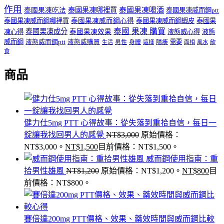
作用
泰國果凍哪裡買
泰國果凍喝酒
泰國果凍吃法
泰國果凍威而鋼ptt
泰國果凍威而鋼哪裡買
泰國果凍威而鋼心得
泰國果凍威而鋼蝦皮
泰國果
泰國 果凍 購買
泰國果凍成分
凍心得
泰國果凍效果
液態威心得
液態
威而鋼
液態威而鋼ptt
液態威購買
男性
陽痿
需要
生活
身體
這樣
面相
風水
飲
食
商品
健力仕5mg PTT 心得故事：從失落到重拾自信，每日一
錠讓我找回男人的感覺
NT$
3,000
原始價格：
NT$3,000。
NT$
1,500
目前價格：NT$1,500。
威而鋼使用指南：重
拾男性雄風
NT$
1,200
原始價格：NT$1,200。
NT$
800
目
前價格：NT$800。
賽倍達200mg PTT價格、效果、藥效時間與威而鋼比較