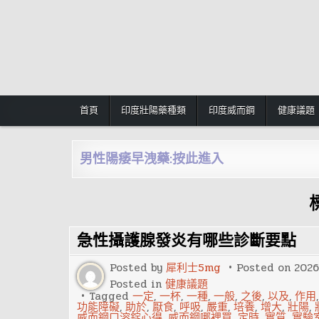
Skip
to
content
首頁
印度壯陽藥種類
印度威而鋼
健康議題
男性陽痿早洩藥:按此進入
急性攝護腺發炎有哪些診斷要點
Posted by
犀利士5mg
Posted on
202
Posted in
健康議題
Tagged
一定
,
一杯
,
一種
,
一般
,
之後
,
以及
,
作用
功能障礙
,
助於
,
厭食
,
呼吸
,
嚴重
,
培養
,
增大
,
壯陽
,
威而鋼口溶錠心得
,
威而鋼哪裡買
,
定時
,
實質
,
實驗