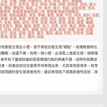
,
才能
,
折騰
,
持續
,
持續時間
,
排出
,
排尿
,
揭示
,
攝護腺
,
,
易出
,
是否
,
是否是
,
是非
,
時候
,
時會
,
時期
,
晴雨表
,
更加
,
最大
,
據
,
梗阻
,
梗阻性
,
極易
,
正常
,
每天
,
每日
,
毛病
,
泌尿系統
,
泡沫
,
哪裡買
,
泰國果凍威而鋼心得
,
泰國果凍威而鋼蝦皮
,
而鋼
,
液態威購買
,
液是
,
準確
,
滿意
,
無需
,
牛奶
,
特別
,
犀利
,
狀態
,
,
疼痛
,
疾病
,
病患
,
病患者
,
病情
,
病症
,
病變
,
發現
,
發生
,
盡快
,
然
,
系統
,
細胞
,
結核
,
經常
,
經歷
,
經過
,
緊張
,
總是
,
總要
,
繼續
,
腎盂腎炎
,
腰痛
,
腹部
,
腺肥
,
自己
,
自查
,
良性
,
藥品
,
藥物
,
血尿
,
斷
,
認為
,
誤認
,
變紅
,
變細
,
起因
,
起床
,
超過
,
身體
,
這樣
,
這種
,
,
還不
,
還是
,
還會
,
還有
,
醫生
,
醫院
,
醬油
,
針對
,
針對性
,
陰囊
,
,
飲酒
,
飲食
,
馬上
,
體內
,
高脂
地跑衛生間去小便，恨不得就在衛生間“蹲點”。夜裡睡覺時也
夜難眠。這還不算。有時一想小便，必須馬上進衛生間。稍微慢
還會伴有下腹部絞痛和尿道裡燒灼般的疼痛不適，這時你就應該
患者，刺激症狀往往會更早地表現出來，尤其是夜尿增多，經常
排尿問題的發生是漸進性的，最初表現為下尿路刺激性症狀：尿