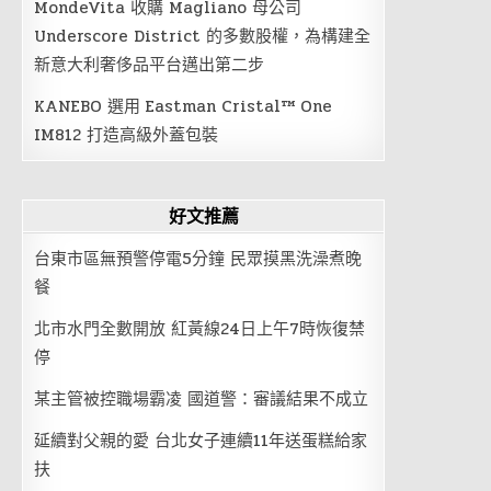
MondeVita 收購 Magliano 母公司
Underscore District 的多數股權，為構建全
新意大利奢侈品平台邁出第二步
KANEBO 選用 Eastman Cristal™ One
IM812 打造高級外蓋包裝
好文推薦
台東市區無預警停電5分鐘 民眾摸黑洗澡煮晚
餐
北市水門全數開放 紅黃線24日上午7時恢復禁
停
某主管被控職場霸凌 國道警：審議結果不成立
延續對父親的愛 台北女子連續11年送蛋糕給家
扶