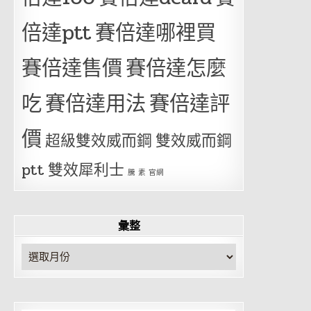
倍達ptt
賽倍達哪裡買
賽倍達售價
賽倍達怎麼
吃
賽倍達用法
賽倍達評
價
超級雙效威而鋼
雙效威而鋼
ptt
雙效犀利士
騰 素 官網
彙整
彙
整