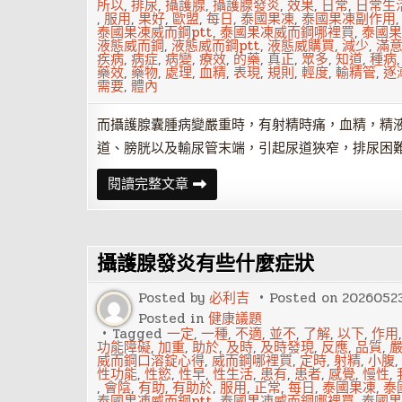
所以
,
排尿
,
攝護腺
,
攝護腺發炎
,
效果
,
日常
,
日常生
,
服用
,
果好
,
歐盟
,
每日
,
泰國果凍
,
泰國果凍副作用
泰國果凍威而鋼ptt
,
泰國果凍威而鋼哪裡買
,
泰國果
液態威而鋼
,
液態威而鋼ptt
,
液態威購買
,
減少
,
滿
疾病
,
病症
,
病變
,
療效
,
的藥
,
真正
,
眾多
,
知道
,
種病
藥效
,
藥物
,
處理
,
血精
,
表現
,
規則
,
輕度
,
輸精管
,
逐
需要
,
體內
而攝護腺囊腫病變嚴重時，有射精時痛，血精，精
道、膀胱以及輸尿管末端，引起尿道狹窄，排尿困
攝
閱讀完整文章
護
腺
囊
腫
出
攝護腺發炎有些什麼症狀
現
什
麼
Posted by
必利吉
Posted on
2026052
症
狀
Posted in
健康議題
吃
Tagged
一定
,
一種
,
不適
,
並不
,
了解
,
以下
,
作用
藥
功能障礙
,
加重
,
助於
,
及時
,
及時發現
,
反應
,
品質
,
效
威而鋼口溶錠心得
,
威而鋼哪裡買
,
定時
,
射精
,
小腹
,
果
性功能
,
性慾
,
性早
,
性生活
,
患有
,
患者
,
感覺
,
慢性
,
怎
,
會陰
,
有助
,
有助於
,
服用
,
正常
,
每日
,
泰國果凍
,
泰
麼
泰國果凍威而鋼ptt
,
泰國果凍威而鋼哪裡買
,
泰國果