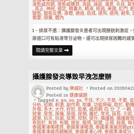
樣
液態威而鋼
,
液態威購買
,
清晨
,
減退
,
滿意
,
炎症
,
犀
,
真正
,
神經
,
穩定
,
精囊炎
,
精液
,
經過
,
美國
,
肛門
,
變態
,
變態反應
,
身體
,
通過
,
造成
,
達到
,
適用
,
避免
,
需要
,
頭暈
,
體內
1、排尿不適：攝護腺發炎患者可出現膀胱刺激症
尿道口可有粘液等分泌物，還可出現排尿困難的感
攝
閱讀完整文章
護
腺
發
炎
有
攝護腺發炎導致早洩怎麼辦
些
什
麼
Posted by
樂威壯
Posted on
2026042
症
狀
Posted in
健康議題
Tagged
e
,
go
,
oo
,
ps
,
不住
,
不少
,
不是
,
不要
,
並
分析
,
初期
,
刺激
,
副作用
,
劑量
,
功能障礙
,
助於
,
動
外傷
,
多大
,
大作
,
好好
,
如果
,
威而鋼 四 分 之 一顆
,
就會
,
尿急
,
尿痛
,
尿道
,
尿頻
,
屬於
,
常見
,
延長
,
引起
感覺
,
抗炎
,
抗菌
,
抵禦
,
控制
,
提升
,
攝護腺
,
攝護腺
有助於
,
有效
,
有關
,
朋友
,
服用
,
歐盟
,
正規
,
殺菌
,
每
泰國果凍哪裡買
,
泰國果凍喝酒
,
泰國果凍威而鋼ptt
泰國果凍威而鋼蝦皮
,
泰國果凍心得
,
泰國果凍成分
,