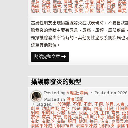
滿意
,
炎症
,
無菌
,
犀利
,
現時
,
生活
,
用於
,
男性
,
疼痛
系統
,
經過
,
綜合
,
美國
,
肥大
,
能力
,
腺肥
,
自我
,
致早
過敏
,
達到
,
適用
,
避免
,
那麼
,
部位
,
醫治
,
醫院
,
重要
當男性朋友出現攝護腺發炎症狀表現時，不要自我
腺發炎的症狀主要有尿急、尿痛、尿頻、局部疼痛
是攝護腺發炎所特有的。其他男性泌尿系統疾病也
延至其他部位。
攝
閱讀完整文章
護
腺
發
炎
導
攝護腺發炎的類型
致
早
洩
Posted by
印度壯陽藥
Posted on
2026
怎
麼
Posted in
健康議題
辦
Tagged
一段時間
,
不僅
,
不育
,
不適
,
並且
,
人會
,
劑量
,
功能障礙
,
助於
,
卻是
,
同時
,
四種
,
壯陽
,
壯陽
射精
,
射精時
,
少數
,
尿急
,
尿痛
,
尿頻
,
工作
,
常見
,
延
悲傷
,
感染
,
感覺
,
慢性
,
抗炎
,
挑戰
,
排尿
,
攝護腺
,
攝
有助
,
有助於
,
有時
,
服用
,
檢測
,
每日
,
沒有
,
泰國果
泰國果凍威而鋼哪裡買
,
泰國果凍威而鋼蝦皮
,
泰國