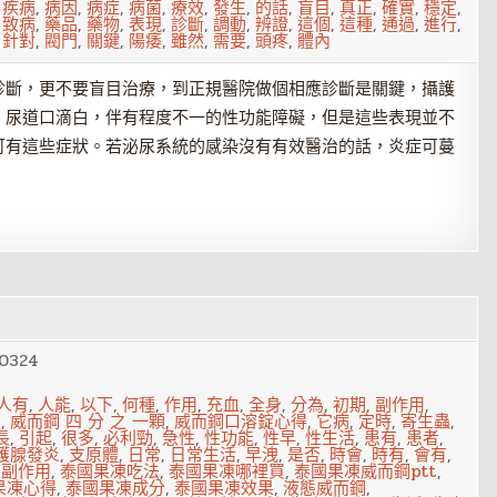
,
疾病
,
病因
,
病症
,
病菌
,
療效
,
發生
,
的話
,
盲目
,
真正
,
確實
,
穩定
,
,
致病
,
藥品
,
藥物
,
表現
,
診斷
,
調動
,
辨證
,
這個
,
這種
,
通過
,
進行
,
,
針對
,
閥門
,
關鍵
,
陽痿
,
雖然
,
需要
,
頭疼
,
體內
診斷，更不要盲目治療，到正規醫院做個相應診斷是關鍵，攝護
、尿道口滴白，伴有程度不一的性功能障礙，但是這些表現並不
可有這些症狀。若泌尿系統的感染沒有有效醫治的話，炎症可蔓
0324
人有
,
人能
,
以下
,
何種
,
作用
,
充血
,
全身
,
分為
,
初期
,
副作用
,
藥
,
威而鋼 四 分 之 一顆
,
威而鋼口溶錠心得
,
它病
,
定時
,
寄生蟲
,
長
,
引起
,
很多
,
必利勁
,
急性
,
性功能
,
性早
,
性生活
,
患有
,
患者
,
護腺發炎
,
支原體
,
日常
,
日常生活
,
早洩
,
是否
,
時會
,
時有
,
會有
,
凍副作用
,
泰國果凍吃法
,
泰國果凍哪裡買
,
泰國果凍威而鋼ptt
,
果凍心得
,
泰國果凍成分
,
泰國果凍效果
,
液態威而鋼
,