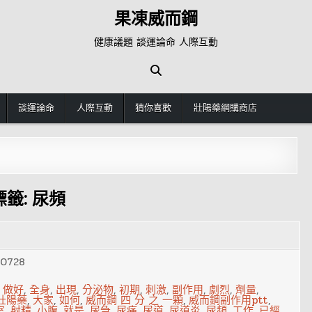
果凍威而鋼
健康議題 談運論命 人際互動
談運論命
人際互動
猜你喜歡
壯陽藥網購商店
標籤:
尿頻
60728
,
做好
,
全身
,
出現
,
分泌物
,
初期
,
刺激
,
副作用
,
劇烈
,
劑量
,
壯陽藥
,
大家
,
如何
,
威而鋼 四 分 之 一顆
,
威而鋼副作用ptt
,
室
,
射精
,
小腹
,
就是
,
尿急
,
尿痛
,
尿道
,
尿道炎
,
尿頻
,
工作
,
已經
,