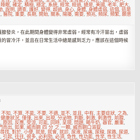
,
生性
,
生殖
,
生殖系統
,
生活
,
生育
,
生育能力
,
用於
,
由於
,
男人
,
,
睡眠
,
確定
,
積極
,
穩定
,
系統
,
經常
,
經過
,
總是
,
美國
,
老年
,
肥大
,
動
,
說明
,
調查
,
護好
,
變得
,
超過
,
身心
,
身體
,
身體虛弱
,
這個
,
這是
生
,
醫院
,
重要
,
長期
,
開始
,
關系
,
陽痿
,
需要
,
預兆
,
頻尿
,
頻繁
,
願意
護腺發炎，在此期間身體變得非常虛弱，經常有冷汗冒出，虛弱
重的冒冷汗，並且在日常生活中總是感到乏力，應該在這個時候
8
,
不知
,
不算
,
不能
,
不要
,
不適
,
並不
,
並且
,
中有
,
主要症狀
,
之為
,
,
健康狀況
,
僅僅
,
出來
,
出現
,
分泌物
,
判斷
,
刺激
,
刺激性
,
前腺
,
使
,
原因
,
反應
,
受涼
,
可能
,
同時
,
呈現
,
問題
,
喝牛奶
,
器官
,
嚴重
,
門而出
,
如果
,
威而鋼 四 分 之 一顆
,
威而鋼口溶錠
,
尋找
,
對於
,
小便
,
就是
,
就會
,
就診
,
尿液
,
尿痛
,
尿線
,
尿路
,
尿道
,
發
,
引起
,
往往
,
很多
,
必利勁
,
必須
,
急性
,
性功能
,
性早
,
性生活
,