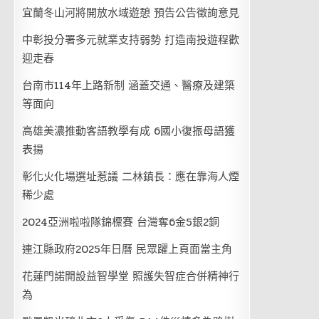
宜蘭冬山河將開放水域遊憩 預告公告徵詢意見
中彰投分署多元就業支持弱勢 打造南投遊程歡
迎走春
台南市114年上路新制 涵蓋交通、醫療及建築
等面向
高雄美濃推動客語教學有成 6國小復振母語獲
表揚
彰化火化場選址惹議 二林鎮長：應在靠海人煙
稀少處
2024亞洲啦啦隊錦標賽 台灣奪6金5銀2銅
連江縣政府2025年日曆 民眾躍上頁面當主角
花蓮門諾開設益智學堂 照護失智症合併精神行
為