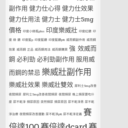
副作用
健力仕心得
健力仕效果
健力仕用法
健力士
健力士5mg
價格
印度樂威壯
印度小綠瓶plus
印度紅鑽
印
度 綠 鑽
印度藍p
印度藍鑽
印度藍鑽ptt
威而鋼副作用
威而鋼
強 效威而
效果
威而鋼 正品
威而鋼用法
威而鋼購買
鋼
必利勁
必利勁副作用
服用威
樂威壯副作用
而鋼的禁忌
樂威壯效果
樂威壯雙效
犀利士5mg改善
夜間頻尿
犀利士5mg改善夜間頻尿 夜間頻尿 晚上頻尿要吃什
麼 尿不乾淨 頻尿原因 突然頻尿 頻尿原因 尿不乾淨男 尿不乾
賽
淨治療 夜間頻尿改善運動 尿不乾淨ptt 尿不乾淨定義
倍達100
賽倍達dcard
賽