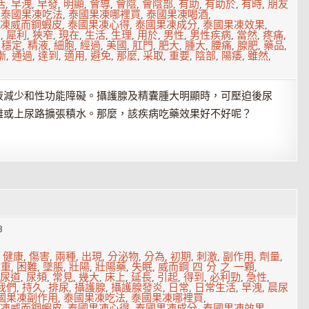
活
,
早洩
,
早發
,
明顯
,
會導
,
會陰
,
會陰部
,
有助
,
有助於
,
有時
,
朋友
,
泰國果凍吃法
,
泰國果凍哪裡買
,
泰國果凍喝酒
,
凍威而鋼蝦皮
,
泰國果凍心得
,
泰國果凍成分
,
泰國果凍效果
,
意
,
犀利
,
狹窄
,
現在
,
生活
,
生理
,
用於
,
男性
,
男性疾病
,
當然
,
疼痛
,
,
穩定
,
精液
,
細胞
,
經過
,
美國
,
肛門
,
肥大
,
腫大
,
腰痛
,
腺肥
,
藥品
,
漸
,
通過
,
達到
,
適用
,
避免
,
那麼
,
采取
,
重要
,
陰部
,
陽痿
,
雖然
,
液減少和性功能障礙。攝護腺及精囊腫大明顯時，可壓迫後尿
難或上尿路擴張積水。那麼，該疾病吃藥效果好不好呢？
3
,
健康
,
傷害
,
兩種
,
出現
,
分泌物
,
分為
,
初期
,
刺激
,
副作用
,
劑量
,
嚴重
,
困難
,
墜脹
,
壯陽
,
壯陽藥
,
失眠
,
威而鋼 四 分 之 一顆
,
尿道
,
尿頻
,
常見
,
幾大
,
床上
,
延長
,
引起
,
得到
,
必利勁
,
急性
,
我們
,
持久
,
排尿
,
攝護腺
,
攝護腺發炎
,
日常
,
日常生活
,
早洩
,
晨尿
國果凍副作用
,
泰國果凍吃法
,
泰國果凍哪裡買
,
凍威而鋼蝦皮
,
泰國果凍心得
,
泰國果凍成分
,
泰國果凍效果
,