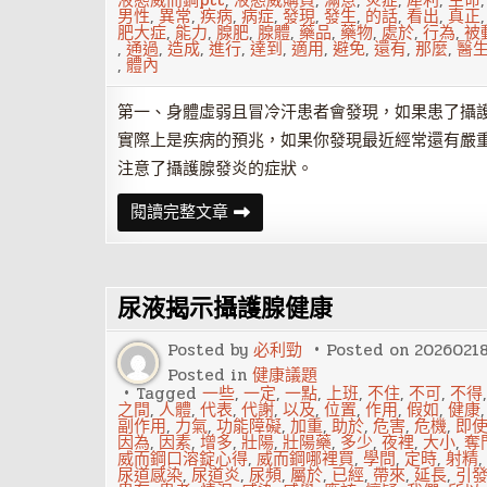
液態威而鋼ptt
,
液態威購買
,
滿意
,
炎症
,
犀利
,
生命
男性
,
異常
,
疾病
,
病症
,
發現
,
發生
,
的話
,
看出
,
真正
肥大症
,
能力
,
腺肥
,
腺體
,
藥品
,
藥物
,
處於
,
行為
,
被
,
通過
,
造成
,
進行
,
達到
,
適用
,
避免
,
還有
,
那麼
,
醫
,
體內
第一、身體虛弱且冒冷汗患者會發現，如果患了攝
實際上是疾病的預兆，如果你發現最近經常還有嚴
注意了攝護腺發炎的症狀。
男
閱讀完整文章
人
身
體
出
現
尿液揭示攝護腺健康
這
4
個
Posted by
必利勁
Posted on
2026021
征
兆
Posted in
健康議題
說
Tagged
一些
,
一定
,
一點
,
上班
,
不住
,
不可
,
不得
明
之間
,
人體
,
代表
,
代謝
,
以及
,
位置
,
作用
,
假如
,
健康
是
副作用
,
力氣
,
功能障礙
,
加重
,
助於
,
危害
,
危機
,
即
攝
因為
,
因素
,
增多
,
壯陽
,
壯陽藥
,
多少
,
夜裡
,
大小
,
奪
護
威而鋼口溶錠心得
,
威而鋼哪裡買
,
學問
,
定時
,
射精
,
腺
尿道感染
,
尿道炎
,
尿頻
,
屬於
,
已經
,
帶來
,
延長
,
引