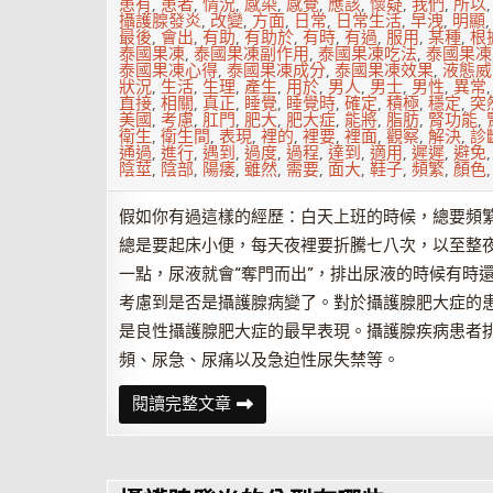
發
患有
,
患者
,
情況
,
感染
,
感覺
,
應該
,
懷疑
,
我們
,
所以
炎
攝護腺發炎
,
改變
,
方面
,
日常
,
日常生活
,
早洩
,
明顯
來
最後
,
會出
,
有助
,
有助於
,
有時
,
有過
,
服用
,
某種
,
根
了，
泰國果凍
,
泰國果凍副作用
,
泰國果凍吃法
,
泰國果凍
一
泰國果凍心得
,
泰國果凍成分
,
泰國果凍效果
,
液態威
定
狀況
,
生活
,
生理
,
產生
,
用於
,
男人
,
男士
,
男性
,
異常
要
直接
,
相關
,
真正
,
睡覺
,
睡覺時
,
確定
,
積極
,
穩定
,
突
警
美國
,
考慮
,
肛門
,
肥大
,
肥大症
,
能將
,
脂肪
,
腎功能
,
惕
衛生
,
衛生間
,
表現
,
裡的
,
裡要
,
裡面
,
觀察
,
解決
,
診
通過
,
進行
,
遇到
,
過度
,
過程
,
達到
,
適用
,
遲遲
,
避免
陰莖
,
陰部
,
陽痿
,
雖然
,
需要
,
面大
,
鞋子
,
頻繁
,
顏色
假如你有過這樣的經歷：白天上班的時候，總要頻繁
總是要起床小便，每天夜裡要折騰七八次，以至整
一點，尿液就會“奪門而出”，排出尿液的時候有時
考慮到是否是攝護腺病變了。對於攝護腺肥大症的
是良性攝護腺肥大症的最早表現。攝護腺疾病患者
頻、尿急、尿痛以及急迫性尿失禁等。
尿
閱讀完整文章
液
揭
示
攝
護