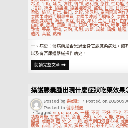
希望
,
平時
,
延長
,
彈性
,
得到
,
必利勁
,
急性
,
性功能
,
,
指診
,
排出
,
攝護腺
,
攝護腺發炎
,
整個
,
日常
,
日常
柔軟
,
檢查
,
正常
,
每日
,
比較
,
泌尿科
,
泰國果凍副作
泰國果凍威而鋼哪裡買
,
泰國果凍威而鋼蝦皮
,
泰國
液態威購買
,
滿意
,
炎症
,
特點
,
犀利
,
生活
,
用於
,
由
白細胞
,
皮膚
,
直腸
,
真正
,
知道
,
稍大
,
種病
,
穩定
,
突
致病
,
藥品
,
藥物
,
要點
,
規則
,
診斷
,
試驗
,
講解
,
這種
體內
,
高發
,
點是
一、病史：發病前是否患過全身它處感染病灶，如
以及有否尿道器械操作病史。
急
閱讀完整文章
性
攝
護
腺
發
攝護腺囊腫出現什麼症狀吃藥效果
炎
有
哪
Posted by
樂威壯
Posted on
2026053
些
診
Posted in
健康議題
斷
Tagged
e
,
go
,
oo
,
ps
,
一種
,
不可
,
不好
,
不少
,
不
要
功能障礙
,
加重
,
助於
,
危害
,
及時
,
可不
,
可能
,
吃藥
,
點
如果
,
威而鋼 四 分 之 一顆
,
威而鋼口溶錠心得
,
威
尿頻
,
市場
,
常見
,
廣大
,
延長
,
引起
,
必不可少
,
必利