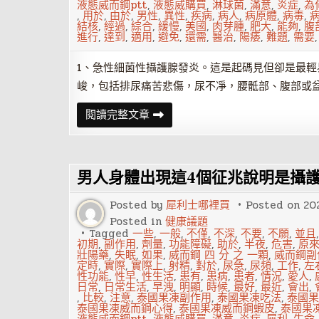
液態威而鋼ptt
,
液態威購買
,
淋球菌
,
滿意
,
炎症
,
為
,
用於
,
由於
,
男性
,
異性
,
疾病
,
病人
,
病原體
,
病毒
,
結核
,
經過
,
綜合
,
緩慢
,
美國
,
肉芽腫
,
肥大
,
能夠
,
腹
進行
,
達到
,
適用
,
避免
,
還需
,
醫治
,
陽痿
,
難題
,
需要
1、急性細菌性攝護腺發炎。這是起碼見但卻是最
峻，包括排尿痛苦悲傷，尿不凈，腰骶部、腹部或
攝
閱讀完整文章
護
腺
發
炎
的
男人身體出現這4個征兆說明是攝
類
型
Posted by
犀利士哪裡買
Posted on
20
Posted in
健康議題
Tagged
一些
,
一般
,
不僅
,
不深
,
不要
,
不願
,
並且
初期
,
副作用
,
劑量
,
功能障礙
,
助於
,
半夜
,
危害
,
原
壯陽藥
,
失眠
,
如果
,
威而鋼 四 分 之 一顆
,
威而鋼副
定時
,
實際
,
實際上
,
射精
,
對於
,
尿急
,
尿頻
,
工作
,
左
性功能
,
性早
,
性生活
,
患有
,
患病
,
患者
,
情況
,
愛人
,
日常
,
日常生活
,
早洩
,
明顯
,
時候
,
最好
,
最近
,
會出
,
,
比較
,
注意
,
泰國果凍副作用
,
泰國果凍吃法
,
泰國果
泰國果凍威而鋼心得
,
泰國果凍威而鋼蝦皮
,
泰國果