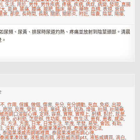
利
,
生活
,
用於
,
男性
,
男性疾病
,
疼痛
,
疾病
,
病症
,
病變
,
發現
,
直腸
肥大
,
能夠
,
脹痛
,
腰痛
,
腺肥
,
臨床
,
藥品
,
藥物
,
血精
,
表現
,
衰弱
,
還會
,
那麼
,
長時間
,
長期
,
關節
,
關節炎
,
附近
,
陰囊
,
陰莖
,
陽痿
,
，如尿頻、尿黃、排尿時尿道灼熱、疼痛並放射到陰莖頭部。清晨
覺。
2
不
,
作用
,
保護
,
做個
,
傷害
,
充分
,
充分調動
,
充血
,
免疫
,
出現
,
機
,
原因
,
反應
,
受到
,
可能
,
單純
,
器官
,
因為
,
增強
,
壯陽
,
壯陽藥
,
威而鋼口溶錠心得
,
定時
,
容易
,
實際
,
實際上
,
射精
,
對於
,
就是
,
,
很多
,
必利勁
,
怎麼辦
,
性功能
,
性早
,
性生活
,
患有
,
患者
,
感染
,
發炎
,
方法
,
方面
,
日常
,
日常生活
,
早洩
,
早發
,
易受
,
會因
,
有助
,
日
,
沒有
,
泌尿系統
,
泰國果凍副作用
,
泰國果凍吃法
,
,
泰國果凍威而鋼哪裡買
,
泰國果凍威而鋼心得
,
泰國果凍效果
,
液態威而鋼
,
液態威而鋼ptt
,
液態威購買
,
滴白
,