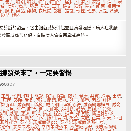
何
,
無力
,
特別
,
特殊
,
特異
,
特異性
,
犀利
,
生殖
,
生殖器
,
生活
,
生蟲
病症
,
病發
,
痛苦
,
發展
,
發現
,
真正
,
確定
,
種類
,
穩定
,
細菌
,
細菌性
,
部
,
腺肥
,
藥品
,
藥物
,
衣原體
,
診斷
,
證據
,
較輕
,
輕易
,
這是
,
通過
,
,
類型
,
體內
輕易診斷的類型，它由細菌感染引起並且病發溘然，病人症狀嚴
盆腔區域痛苦悲傷，有時病人會有寒戰或高熱。
護腺發炎來了，一定要警惕
260307
,
主導
,
他們
,
作用
,
來說
,
保持
,
保護
,
做好
,
健康
,
其實
,
冷漠
,
出現
,
來
,
原因
,
及時
,
受到
,
可能
,
問題
,
喝水
,
器官
,
嚴重
,
因為
,
壯陽
,
作用ptt
,
威而鋼口溶錠
,
威而鋼口溶錠心得
,
威而鋼哪裡買
,
威脅
,
右
,
常見
,
平時
,
廁所
,
延長
,
征兆
,
必利勁
,
必須
,
忽視
,
性冷淡
,
感到
,
感覺
,
應該
,
所以
,
措施
,
提前
,
損害
,
攝護腺
,
攝護腺發炎
,
會有
,
有助
,
有助於
,
有時
,
服用
,
期間
,
檢查
,
次數
,
正常
,
每天
,
每日
凍哪裡買
,
泰國果凍威而鋼ptt
,
泰國果凍威而鋼哪裡買
,
凍心得
,
泰國果凍成分
,
泰國果凍效果
,
液態威心得
,
液態威而鋼
,