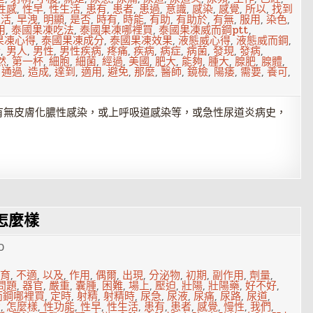
性感
,
性早
,
性生活
,
患有
,
患者
,
患過
,
意識
,
感染
,
感覺
,
所以
,
找到
生活
,
早洩
,
明顯
,
是否
,
時有
,
時能
,
有助
,
有助於
,
有無
,
服用
,
染色
,
用
,
泰國果凍吃法
,
泰國果凍哪裡買
,
泰國果凍威而鋼ptt
,
果凍心得
,
泰國果凍成分
,
泰國果凍效果
,
液態威心得
,
液態威而鋼
,
於
,
男人
,
男性
,
男性疾病
,
疼痛
,
疾病
,
病症
,
病菌
,
發現
,
發病
,
然
,
第一杯
,
細胞
,
細菌
,
經過
,
美國
,
肥大
,
能夠
,
腫大
,
腺肥
,
腺體
,
,
通過
,
造成
,
達到
,
適用
,
避免
,
那麼
,
醫師
,
鏡檢
,
陽痿
,
需要
,
養可
,
有無皮膚化膿性感染，或上呼吸道感染等，或急性尿道炎病史，
怎麼樣
0
育
,
不適
,
以及
,
作用
,
偶爾
,
出現
,
分泌物
,
初期
,
副作用
,
劑量
,
問題
,
器官
,
嚴重
,
囊腫
,
困難
,
場上
,
壓迫
,
壯陽
,
壯陽藥
,
好不好
,
而鋼哪裡買
,
定時
,
射精
,
射精時
,
尿急
,
尿液
,
尿痛
,
尿路
,
尿道
,
勁
,
怎麼樣
,
性功能
,
性早
,
性生活
,
患有
,
患者
,
感覺
,
慢性
,
我們
,