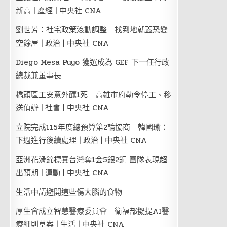
新高 | 產經 | 中央社 CNA
劉世芳：社宅政策滾動調整 找到地就蓋恐變
空餘屋 | 政治 | 中央社 CNA
Diego Mesa Puyo 獲選成為 GEF 下一任行政
總裁兼董事長
橋頭區工安意外釀1死 高雄市府勒令停工、移
送偵辦 | 社會 | 中央社 CNA
立院完成115年度總預算第2輪協商 韓國瑜：
下週進行後續處理 | 政治 | 中央社 CNA
亞洲花滑錦標賽台灣奪1金5銀2銅 團隊表現超
出預期 | 運動 | 中央社 CNA
生活中請避開這些傷大腦的食物
厚生會成立智慧醫療委員會 衛福部擬提AI醫
療細則草案 | 生活 | 中央社 CNA