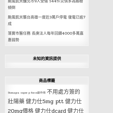
颱風凱米釀北市9人受傷 544件災情多為路樹
傾倒
颱風凱米襲台高雄一度近3萬戶停電 復電已逾7
成
落實市醫任務 長庚法人每年回饋4000多萬嘉
惠弱勢
未知的資訊提供
商品標籤
不用處方簽的
Stenagra
super p force副作用
壯陽藥
健力仕5mg ptt
健力仕
20mg價格
健力仕dcard
健力仕