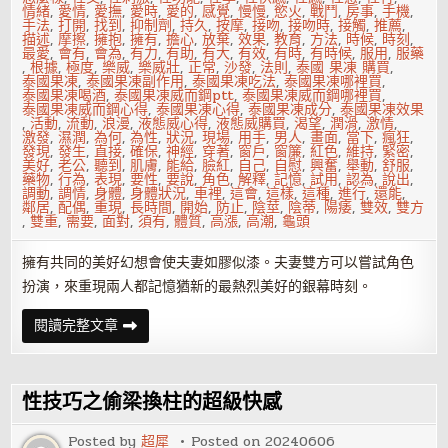
情緒
,
愛情
,
愛撫
,
愛時
,
愛的
,
感覺
,
慢慢
,
慾火
,
戰鬥
,
房事
,
手機
,
手法
,
打開
,
找到
,
抑制劑
,
持久
,
按摩
,
接吻
,
接吻時
,
接觸
,
推薦
,
描述
,
摩擦
,
擁抱
,
擁有
,
擔心
,
放棄
,
效果
,
教育
,
方法
,
時候
,
時刻
,
最愛
,
會有
,
會為
,
有力
,
有助
,
有大
,
有效
,
有時
,
有時候
,
服用
,
服藥
,
根據
,
極度
,
樂威
,
樂威壯
,
正常
,
沙發
,
法則
,
泰國 果凍 購買
,
泰國果凍
,
泰國果凍副作用
,
泰國果凍吃法
,
泰國果凍哪裡買
,
泰國果凍喝酒
,
泰國果凍威而鋼ptt
,
泰國果凍威而鋼哪裡買
,
泰國果凍威而鋼心得
,
泰國果凍心得
,
泰國果凍成分
,
泰國果凍效果
,
活動
,
流動
,
浪漫
,
液態威心得
,
液態威購買
,
渴望
,
潤滑
,
激情
,
激發
,
濕潤
,
為何
,
為性
,
狀況
,
現場
,
用手
,
男人
,
畫面
,
當下
,
瘋狂
,
發現
,
發生
,
直接
,
確保
,
神經
,
穿著
,
窗戶
,
窗簾
,
紅色
,
維持
,
緊密
,
美好
,
老公
,
聽到
,
肌膚
,
能給
,
臉紅
,
自己
,
自慰
,
興奮
,
舉動
,
舒服
,
藥物
,
行為
,
表現
,
要性
,
要說
,
角色
,
解釋
,
記憶
,
試用
,
認為
,
說出
,
調動
,
調情
,
身體
,
身體狀況
,
車裡
,
這會
,
這樣
,
這種
,
進行
,
還能
,
鄰居
,
配偶
,
重現
,
長時間
,
開始
,
防止
,
陰莖
,
陰蒂
,
陽痿
,
雙效
,
雙方
,
雙重
,
需要
,
面對
,
須有
,
體質
,
高漲
,
高潮
,
龜頭
擁有共同的美好幻想會使夫妻如膠似漆。夫妻雙方可以嘗試角色
扮演，來重現兩人都記憶猶新的最熱烈美好的銀幕時刻。
BMW
閱讀完整文章
性
愛
法
則
讓
性技巧之偷梁換柱的超級快感
冰
川
美
Posted by
超犀
Posted on
20240606