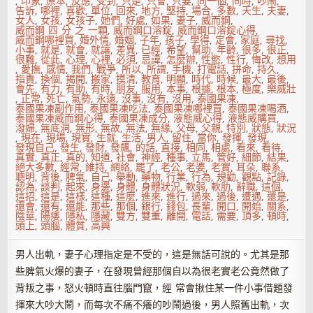
,
印象
,
原本
,
反應
,
受到
,
只是
,
只會
,
只要
,
同一個
,
同時
,
吵鬧
,
告訴
,
哪裡
,
喜歡
,
單位
,
回來
,
地方
,
堅持
,
場合
,
多數
,
天生
,
夫妻
,
女人
,
女孩
,
女孩子
,
她們
,
好處
,
如果
,
妻子
,
威而鋼
,
威而鋼 四 分 之 一顆
,
威而鋼口溶錠
,
威而鋼口溶錠心得
,
威而鋼哪裡買
,
婚外情
,
婚姻
,
子年
,
孩子
,
學得
,
定會
,
家庭
,
尋找
,
小事
,
就是
,
就會
,
就讓
,
差異
,
已經
,
希望
,
幫助
,
年齡
,
很多
,
很正
,
很難
,
從此
,
心理
,
心裡
,
必須
,
忌諱
,
怎麼辦
,
性慾
,
性行
,
悔改
,
想用
,
愛撫
,
感情
,
我們
,
戰爭
,
所以
,
所謂
,
手機
,
打電話
,
拼命
,
持久
,
指責
,
換個
,
揭開
,
搬家
,
摸清
,
教育
,
明顯
,
時代
,
時候
,
最大
,
最後
,
會先
,
有力
,
有助
,
有時
,
朋友
,
服用
,
本事
,
根據
,
根本
,
極度
,
樂威壯
,
正常
,
死亡
,
氣勢
,
永遠
,
沒事
,
沒有
,
沒用
,
泰國果凍
,
泰國果凍副作用
,
泰國果凍吃法
,
泰國果凍哪裡買
,
泰國果凍喝酒
,
泰國果凍威而鋼心得
,
泰國果凍成分
,
液態威心得
,
液態威購買
,
潑婦
,
無底洞
,
無形
,
無故
,
無法
,
無緣
,
父母
,
父親
,
特別
,
狀態
,
狀況
,
現在
,
現場
,
現實
,
生就
,
生活
,
男人
,
留住
,
當你
,
發揮
,
發現
,
發現自己
,
發生
,
發財
,
發飆
,
的話
,
直接
,
相同
,
相處
,
看來
,
看待
,
真實
,
真正
,
真的
,
知道
,
社會
,
神經
,
種事
,
立馬
,
管好
,
細節
,
結果
,
絕大多數
,
經常
,
維持
,
網絡
,
罷了
,
老公
,
老婆
,
老實
,
耳朵
,
聯系
,
聰明
,
背後
,
脾氣
,
自己
,
舉動
,
藥物
,
行業
,
行為
,
規勸
,
觀點
,
記錄
,
認為
,
談判
,
起來
,
身邊
,
身體
,
身體狀況
,
軟弱
,
軟肋
,
辭職
,
這個
,
這招
,
這是
,
這樣
,
這種
,
這麼
,
進來
,
進行
,
過來
,
過後
,
遭遇
,
還是
,
還會
,
還有
,
還能
,
那些
,
那個
,
銀行
,
錢包
,
長輩
,
開口
,
開始
,
關系
,
陰莖
,
陽痿
,
隱私
,
隱藏
,
雙方
,
雙重
,
離開
,
電話
,
需要
,
頂多
,
頓時
,
頭上
,
頭腦
,
體質
,
高興
男人出軌，妻子心理指定是不受的，這是無話可說的。尤其是那
些脾氣火爆的妻子，在發現曾經那個自以為很老實老公竟然做了
背叛之事，怒火頓時直往腦門竄，經 常會揪住某一件小事借題發
揮來大吵大鬧，而每次不痛不癢的吵鬧過後，男人照舊出軌，次