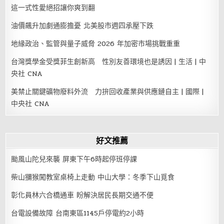
這一式性愛絕招讓你爽到翻
油價飆升加劇通膨擔憂 北美股市週四承壓下跌
地緣政治、監管與量子威脅 2026 年加密市場挑戰重重
台灣獎學金受獎菲生創新高 性別友善環境也是誘因 | 生活 | 中
央社 CNA
美禁止關鍵礦物廢料外流 力拚回收產業與供應鏈自主 | 國際 |
中央社 CNA
好文推薦
颱風山陀兒來襲 屏東下午6時起停班停課
柴山獼猴闖教室桌椅上走動 中山大學：冬季下山覓食
彰化員林六合橋通車 盼解決居民長期交通不便
台電設備故障 台南東區1145戶停電約2小時