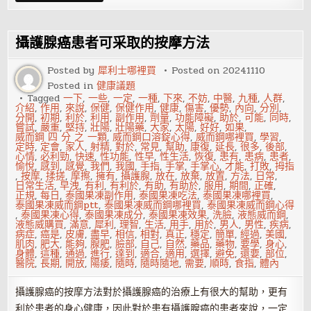
性
功
能
出
攝護腺癌患者可采取的按摩方法
問
題
後
Posted by
犀利士哪裡買
Posted on
20241110
該
Posted in
健康議題
怎
麼
Tagged
一下
,
一些
,
一定
,
一種
,
下來
,
不妨
,
中醫
,
九種
,
人群
,
做?
介紹
,
作用
,
來說
,
保健
,
保健作用
,
健康
,
傷害
,
優勢
,
內向
,
分別
,
分開
,
初期
,
利於
,
利用
,
副作用
,
劑量
,
功能障礙
,
助於
,
可能
,
同時
,
嘗試
,
嚴重
,
堅持
,
壯陽
,
壯陽藥
,
大家
,
太陽
,
好好
,
如果
,
威而鋼 四 分 之 一顆
,
威而鋼口溶錠心得
,
威而鋼哪裡買
,
學習
,
定時
,
定會
,
家人
,
射精
,
對於
,
常見
,
幫助
,
康復
,
延長
,
很多
,
後部
,
心情
,
必利勁
,
快速
,
性功能
,
性早
,
性生活
,
恢復
,
患有
,
患病
,
患者
,
愉悅
,
感到
,
感覺
,
我們
,
我國
,
手指
,
手掌
,
手掌心
,
才能
,
打敗
,
拇指
,
按摩
,
揉搓
,
摩擦
,
擁有
,
攝護腺
,
放在
,
放棄
,
放置
,
方法
,
日常
,
日常生活
,
早洩
,
有利
,
有利於
,
有助
,
有助於
,
服用
,
期間
,
正確
,
正規
,
每日
,
泰國果凍副作用
,
泰國果凍吃法
,
泰國果凍哪裡買
,
泰國果凍威而鋼ptt
,
泰國果凍威而鋼哪裡買
,
泰國果凍威而鋼心得
,
泰國果凍心得
,
泰國果凍成分
,
泰國果凍效果
,
洗臉
,
液態威而鋼
,
液態威購買
,
滿意
,
犀利
,
理智
,
生活
,
用手
,
用於
,
男人
,
男性
,
疾病
,
病症
,
癌是
,
皮膚
,
盡早
,
相信
,
相對
,
真正
,
穩定
,
簡單
,
經過
,
美國
,
肌肉
,
肥大
,
能夠
,
腺肥
,
臉部
,
自己
,
自然
,
藥品
,
藥物
,
要學
,
身心
,
身體
,
這種
,
通過
,
進行
,
達到
,
適合
,
適用
,
選擇
,
避免
,
還要
,
部位
,
醫院
,
長期
,
開放
,
陽痿
,
隨時
,
隨時隨地
,
需要
,
順時
,
食指
,
體內
攝護腺癌的按摩方法對於攝護腺癌的治療上有很大的幫助，更有
利於患者的身心健康，因此對於患有攝護腺癌的患者來說，一定