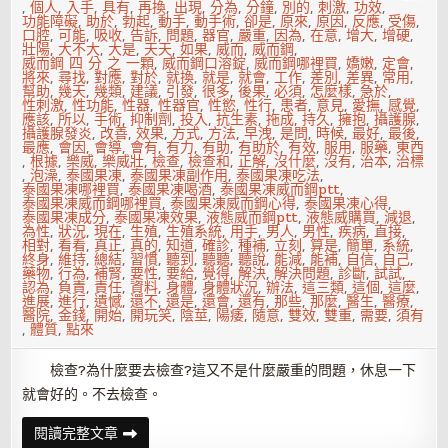
,
個人
,
入手
,
具有
,
再換
,
出現
,
分為
,
分鐘
,
別的
,
刺激
,
功效
,
功能障礙
,
助於
,
勃起
,
動手
,
動手術
,
卻是
,
原來
,
原因
,
反應
,
受傷
,
口腔
,
可能
,
吸收
,
告訴
,
問題
,
器官
,
嚴重
,
因為
,
在意
,
增大
,
增硬
,
壯陽
,
大不大
,
大是
,
天天
,
如果
,
威而
,
威而鋼
,
威而鋼 四 分 之 一顆
,
威而鋼口溶錠
,
威而鋼哪裡買
,
嬌嫩
,
定會
,
將來
,
尋找
,
對應
,
對於
,
就換
,
就是
,
就會
,
工作
,
差別
,
差異
,
常用
,
幫助
,
幾天
,
幾類
,
建議
,
引發
,
很多
,
後果
,
必須
,
怎麼樣
,
急於
,
性刺激
,
性功能
,
性器
,
性器官
,
性慾
,
性行
,
患者
,
意見
,
愛撫
,
感覺
,
應該
,
所以
,
手術
,
抑制劑
,
投入
,
抗生素
,
拖成
,
持久
,
擁抱
,
攝護腺
,
攝護腺發炎
,
改善
,
效果
,
方式
,
方法
,
早洩
,
是問
,
時候
,
最好
,
最後
,
最應
,
會因
,
會導
,
會有
,
有力
,
有助
,
有助於
,
有效
,
服用
,
服藥
,
東西
,
根據
,
樂威
,
樂威壯
,
檢查
,
檢查和
,
正解
,
沒什麼
,
沒有
,
治本
,
治標
,
泡澡
,
泰國果凍
,
泰國果凍副作用
,
泰國果凍吃法
,
泰國果凍哪裡買
,
泰國果凍喝酒
,
泰國果凍威而鋼ptt
,
泰國果凍威而鋼哪裡買
,
泰國果凍威而鋼心得
,
泰國果凍心得
,
泰國果凍成分
,
泰國果凍效果
,
液態威而鋼ptt
,
液態威購買
,
減退
,
為性
,
狀況
,
現在
,
生殖
,
生殖系統
,
用手
,
男人
,
男性
,
疾病
,
直接
,
相對
,
看看
,
真正
,
真的
,
知道
,
確診
,
種補
,
立刻
,
算是
,
簡單
,
系統
,
終身
,
維持
,
總結
,
習慣
,
聽到
,
聽聽
,
聽說
,
能減
,
能補
,
自信
,
自己
,
藥物
,
行為
,
補腎
,
要性
,
要給
,
覺得
,
解決
,
解決問題
,
診斷
,
試試
,
認為
,
負責
,
責任
,
資料
,
身體
,
身體狀況
,
辦法
,
這三類
,
這個
,
這麼
,
進展
,
進行
,
遺憾
,
還不
,
還是
,
還會
,
還有
,
那些
,
那麼
,
醫生
,
醫療
,
醫院
,
金錢
,
開始
,
開玩笑
,
陰莖
,
陽痿
,
隨意
,
雙效
,
雙重
,
需要
,
須有
,
體質
,
點來
檢查?為什麼要去檢查?這又不是什麼嚴重的問題，休息一下
就會好的。不去檢查。
男
閱讀完整文章
性