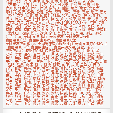
強效
,
強烈
,
強項
,
往往
,
很多
,
很棒
,
很難
,
得到
,
心底
,
心理
,
必不可少
,
必須
,
快來
,
快感
,
急於
,
性刺激
,
性快感
,
性感
,
性慾
,
性慾望
,
性生活
,
性行
,
性趣
,
悄悄話
,
情變
,
想法
,
想要
,
想象力
,
意味著
,
愛侶
,
愛撫
,
愛是
,
愛時
,
感到
,
感受
,
感情
,
感覺
,
慾望
,
應有
,
懷孕
,
成熟
,
我會
,
或僅
,
戴套
,
打擊
,
技巧
,
抑制劑
,
投入
,
拒絕
,
招式
,
持久
,
掌握
,
控制
,
插入
,
擁抱
,
擔心
,
效果
,
敏感
,
新花樣
,
方便
,
方式
,
方法
,
方面
,
早晨
,
時候
,
時差
,
時會
,
時機
,
暗示
,
暫停
,
更加
,
更強
,
最好
,
最常
,
最愛
,
最有
,
最為
,
最高
,
會受
,
會有
,
有個
,
有力
,
有助
,
有效
,
有時
,
有點
,
朋友
,
服用
,
服藥
,
東西
,
根據
,
樂威
,
樂威壯
,
樂威壯口溶錠
,
模仿
,
歡迎
,
毫無
,
沒得
,
沒有
,
沒用
,
沙拉
,
沙發
,
注意
,
注重
,
泰國 果凍 購買
,
泰國果凍
,
泰國果凍副作用
,
泰國果凍吃法
,
泰國果凍哪裡買
,
泰國果凍喝酒
,
泰國果凍威而鋼ptt
,
泰國果凍威而鋼哪裡買
,
泰國果凍威而鋼心得
,
泰國果凍心得
,
泰國果凍成分
,
泰國果凍效果
,
活動
,
活塞
,
液態威心得
,
液態威而鋼
,
液態威購買
,
淑女
,
深吻
,
清晨
,
清潔
,
渴望
,
準備
,
溫存
,
溫柔
,
滿意
,
滿足
,
漢子
,
潮還
,
激情
,
激發
,
濕潤
,
無法
,
無論
,
無限
,
煙酒
,
特別
,
狀態
,
狀況
,
猛男
,
獨特
,
獲得
,
甜點
,
生殖
,
生殖器
,
生活
,
生理
,
用心
,
男人
,
男友
,
男女
,
男性
,
當成
,
當我
,
當時
,
當然
,
疼痛
,
發出
,
發洩
,
發現
,
的頭
,
皮膚
,
盡全力
,
目的
,
直接
,
相處
,
看來
,
看看
,
看見
,
真實
,
真的
,
知道
,
破壞
,
節奏
,
簡單
,
結婚
,
給予
,
給你
,
給出
,
給男
,
經過
,
維持
,
總是
,
總結
,
繼續
,
缺乏
,
缺少
,
美國
,
羞於
,
老公
,
聊天
,
肌肉
,
能享
,
能力
,
能夠
,
能給
,
自信
,
自己
,
自慰
,
致命
,
舉動
,
舒服
,
舒適
,
色情片
,
花樣
,
藏污納垢
,
藥物
,
行為
,
衛生
,
表情
,
表達
,
裡的
,
要性
,
視覺
,
親密
,
覺得
,
許多
,
詞匯
,
認為
,
誤解
,
說出
,
調動
,
調情
,
調查
,
變化
,
變差
,
變得
,
負擔
,
起來
,
足夠
,
身上
,
身心
,
身材
,
身體
,
身體狀況
,
輕易
,
這件
,
這是
,
這會
,
這樣
,
通過
,
進行
,
運動
,
過多
,
過程
,
達到
,
達到高潮
,
邀請
,
還是
,
那些
,
那裡
,
那麼
,
酒味
,
釋放
,
重要
,
重視
,
野蠻
,
長短
,
開始
,
關系
,
降低
,
陰莖
,
陽痿
,
雖然
,
雙效
,
雙重
,
雲雨
,
需要
,
面子
,
須有
,
頭發
,
願意
,
顯示
,
飯菜
,
體力
,
體質
,
體驗
,
高檔
,
高潮
,
魅力
,
黑暗
,
鼓勵