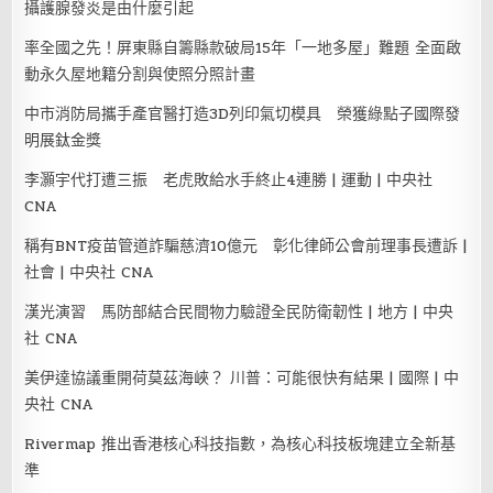
攝護腺發炎是由什麼引起
率全國之先！屏東縣自籌縣款破局15年「一地多屋」難題 全面啟
動永久屋地籍分割與使照分照計畫
中市消防局攜手產官醫打造3D列印氣切模具 榮獲綠點子國際發
明展鈦金獎
李灝宇代打遭三振 老虎敗給水手終止4連勝 | 運動 | 中央社
CNA
稱有BNT疫苗管道詐騙慈濟10億元 彰化律師公會前理事長遭訴 |
社會 | 中央社 CNA
漢光演習 馬防部結合民間物力驗證全民防衛韌性 | 地方 | 中央
社 CNA
美伊達協議重開荷莫茲海峽？ 川普：可能很快有結果 | 國際 | 中
央社 CNA
Rivermap 推出香港核心科技指數，為核心科技板塊建立全新基
準