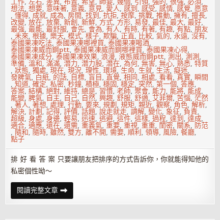
工作
,
左右
,
差異
,
布置
,
希望
,
師要
,
幾個
,
引領
,
強的
,
很強
,
必須
,
想法
,
想要
,
意味著
,
意義
,
意見
,
愛人
,
感到
,
感受
,
感情
,
感覺
,
愿意
,
懂得
,
成就
,
成為
,
房間
,
找到
,
抗拒
,
按摩
,
挑戰
,
推動
,
擁有
,
擅長
,
改變
,
放在
,
放棄
,
新創
,
新鮮
,
方式
,
方形
,
易發
,
最佳
,
最大
,
最好
,
最強
,
最能
,
最舒服
,
會先
,
會為
,
有人
,
有時
,
有著
,
有趣
,
有點
,
朋友
,
未來
,
根據
,
樂天
,
模式
,
樣子
,
欺騙
,
正直
,
比較
,
氣的
,
永遠
,
沒有
,
泰國果凍吃法
,
泰國果凍哪裡買
,
泰國果凍喝酒
,
泰國果凍威而鋼ptt
,
泰國果凍威而鋼哪裡買
,
泰國果凍心得
,
泰國果凍成分
,
泰國果凍效果
,
浪漫
,
液態威而鋼ptt
,
測出
,
測測
,
準備
,
溫和
,
滿滿
,
潛力
,
潛力股
,
潛在
,
為何
,
無害
,
無心
,
熟悉
,
特質
,
狀態
,
獨處
,
現在
,
現況
,
理性
,
環境
,
生命
,
生就
,
生活
,
癡迷
,
發脾氣
,
白紙
,
的話
,
目標
,
盲目
,
直覺
,
相同
,
相處
,
看看
,
真實
,
瞬間
,
知道
,
確定
,
私密
,
秒鐘
,
積極
,
穩固
,
穩定
,
突然
,
第一個
,
答應
,
答案
,
結構
,
絕對
,
維持
,
總是
,
習慣
,
老師
,
聚會
,
能力
,
能將
,
能成
,
能變
,
脾氣
,
自主
,
自己
,
自然
,
興趣
,
舒服
,
舒適
,
艾菲爾
,
苦惱
,
茫然
,
著人
,
著想
,
處理
,
行動
,
要來
,
規劃
,
規矩
,
親近
,
觀察
,
角色
,
解析
,
解決
,
計劃
,
記得
,
評價
,
話題
,
說走就走
,
調解
,
變化
,
象征
,
負責
,
超級
,
身處
,
身邊
,
輕易
,
迅速
,
逃避
,
這件
,
這樣
,
過程
,
達到
,
達成
,
適合
,
適應
,
還在
,
還需
,
重義氣
,
重要
,
重視
,
重重
,
閨密
,
關系
,
防范
,
隨和
,
隨時
,
雖然
,
雙方
,
離不開
,
需要
,
順利
,
領導
,
風險
,
餐廳
,
點子
排 好 看 答 案 只要讓朋友把排序的方式告訴你，你就能得知他的
私密個性呦～
你
閱讀完整文章
內
心
最
癡