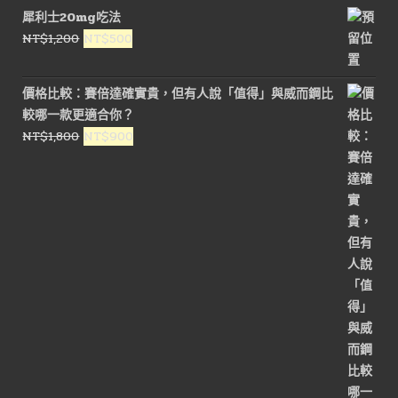
犀利士20mg吃法
原
目
NT$
1,200
NT$
500
始
前
價
價
價格比較：賽倍達確實貴，但有人說「值得」與威而鋼比
格：
格：
較哪一款更適合你？
NT$1,200。
NT$500。
原
目
NT$
1,800
NT$
900
始
前
價
價
格：
格：
NT$1,800。
NT$900。