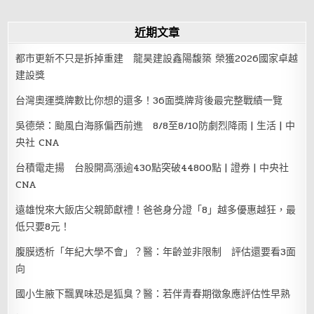
近期文章
都市更新不只是拆掉重建 龍昊建設鑫陽馥築 榮獲2026國家卓越
建設獎
台灣奧運獎牌數比你想的還多！36面獎牌背後最完整戰績一覽
吳德榮：颱風白海豚偏西前進 8/8至8/10防劇烈降雨 | 生活 | 中
央社 CNA
台積電走揚 台股開高漲逾430點突破44800點 | 證券 | 中央社
CNA
遠雄悅來大飯店父親節獻禮！爸爸身分證「8」越多優惠越狂，最
低只要8元！
腹膜透析「年紀大學不會」？醫：年齡並非限制 評估還要看3面
向
國小生腋下飄異味恐是狐臭？醫：若伴青春期徵象應評估性早熟