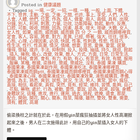
女
Posted in
健康議題
也
瘋
Tagged
ig
,
一場
,
一定
,
一招
,
一樣
,
一種
,
一般
,
上面
,
下體
,
狂
不下
,
世界
,
主動
,
之偷
,
之後
,
之間
,
也許
,
事上
,
享受
,
人們
,
人性
,
人會
,
人體
,
他們
,
位置
,
作為
,
個人
,
做愛
,
兩人
,
兩個
,
具有
,
出現
,
分鐘
,
別人
,
利用
,
刺激
,
力量
,
功效
,
功能障礙
,
勃起
,
動作
,
反應
,
口腔
,
可能
,
吸收
,
問題
,
因為
,
因素
,
基本
,
增大
,
增硬
,
大戰
,
女人
,
女人性
,
如果
,
威而
,
威而鋼
,
威而鋼 四 分 之 一顆
,
威而鋼哪裡買
,
定會
,
客人
,
容易
,
將會
,
對方
,
差異
,
已經
,
帶著
,
強大
,
往往
,
很多
,
心態
,
心理
,
心理因素
,
必須
,
快感
,
性事
,
性刺激
,
性慾
,
性技巧
,
性生活
,
性行
,
性高潮
,
情況
,
情緒
,
想要
,
意思
,
愛撫
,
愛當
,
感覺
,
懂得
,
懷疑
,
或許
,
手法
,
抑制劑
,
投入
,
投降
,
抽插
,
持久
,
挑逗
,
掀起
,
插入
,
擁抱
,
擔心
,
改變
,
效果
,
敵人
,
方式
,
方面
,
日常
,
日常生活
,
明顯
,
時候
,
會將
,
會有
,
有力
,
有助
,
有心
,
有意思
,
有效
,
有關
,
服用
,
服藥
,
某種
,
根據
,
梁換柱
,
樂威
,
樂威壯
,
沒有
,
泰國 果凍 購買
,
泰國果凍
,
泰國果凍副作用
,
泰國果凍吃法
,
泰國果凍哪裡買
,
泰國果凍威而鋼ptt
,
泰國果凍威而鋼哪裡買
,
泰國果凍威而鋼心得
,
泰國果凍心得
,
泰國果凍成分
,
泰國果凍效果
,
液態威購買
,
準備
,
激情
,
為主
,
熟悉
,
爽到
,
狀態
,
狀況
,
生活
,
男人
,
異常
,
當中
,
瘋狂
,
直接
,
相信
,
看起來
,
真假
,
突然
,
竟有
,
經常
,
維持
,
習慣
,
能夠
,
自己
,
花點
,
藥物
,
處於
,
行為
,
被動
,
要性
,
要說
,
認為
,
起來
,
超強
,
身體
,
身體狀況
,
這種
,
進攻
,
進行
,
運用
,
過去
,
過程
,
遮掩
,
還會
,
那麼
,
配合
,
開始
,
開花
,
關心
,
關系
,
陰莖
,
陽痿
,
雖然
,
雙效
,
雙重
,
需要
,
須有
,
體質
,
高潮
偷梁換柱之計就在於此，在用假yin莖瘋狂抽插並將女人性高潮掀
起來之後，男人在二次施得此計，用自己的yin莖插入女人的下
體。