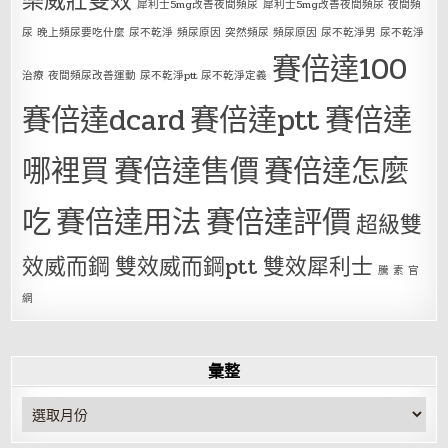
樂威壯雙效
犀利士5mg改善夜間頻尿
犀利士5mg改善夜間頻尿 夜間頻
尿 晚上頻尿要吃什麼 尿不乾淨 頻尿原因 突然頻尿 頻尿原因 尿不乾淨男 尿不乾淨
賽倍達100
治療 夜間頻尿改善運動 尿不乾淨ptt 尿不乾淨定義
賽倍達dcard
賽倍達ptt
賽倍達
哪裡買
賽倍達售價
賽倍達怎麼
吃
賽倍達用法
賽倍達評價
超級雙
效威而鋼
雙效威而鋼ptt
雙效犀利士
騰 素 官
網
彙整
彙
整