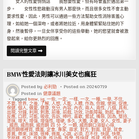
女人的性愛悄悄話 我想要性愛，但有時會羞於邁出第一
步。 女性性慾啟動沒有男人那麼快，而且很多女性不會主動
要求性愛，因此，男性可以通過一些方法幫助女性消除害羞心
理，如給她一個深吻，或者將她拉近，用身體緊緊貼住她的下
身，然後暫停，一旦女伴享受你的這些舉動，她的慾望就會被激
發起來，給你更熱烈的回應。
這
閱讀完整文章
些
悄
悄
話，
必
BMW性愛法則讓冰川美女也瘋狂
須
在
脫
Posted by
必利勁
Posted on
20240719
光
Posted in
健康議題
之
前
Tagged
bmw
,
ig
,
一些
,
一定
,
一樣
,
一次
,
一種
,
一舉
,
不住
,
說
不要
,
世界
,
之後
,
了解
,
人想
,
人能
,
人體
,
作為
,
你親
,
使用
,
促進
,
給
保健
,
個人
,
做愛
,
健康
,
充分
,
內容
,
內衣
,
兩人
,
兩性
,
八個
,
具有
,
你
出現
,
分鐘
,
利用
,
刺激
,
前後
,
前戲
,
功效
,
功能障礙
,
勃起
,
動作
,
聽……
反應
,
口腔
,
可能
,
吸收
,
告訴
,
呻吟
,
喜歡
,
嘗試
,
嘴唇
,
因為
,
堅持
,
塗抹
,
增大
,
增強
,
增強性
,
增硬
,
多久
,
大膽
,
夫妻
,
女人
,
女性
,
妻子
,
威而
,
威而鋼
,
威而鋼 四 分 之 一顆
,
威而鋼口溶錠心得
,
威而鋼哪裡買
,
嬌羞
,
定會
,
專家
,
尋求
,
對方
,
對面
,
就是
,
就會
,
差異
,
帶來
,
床頭
,
很棒
,
微風
,
心跳
,
必須
,
忍不住
,
快感
,
快樂
,
怎麼樣
,
性交
,
性刺激
,
性功能
,
性學
,
性快感
,
性感
,
性慾
,
性行
,