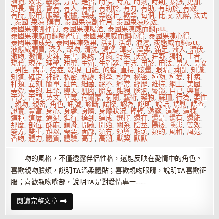
擁抱
,
效果
,
敏感
,
方式
,
是否
,
時候
,
時光
,
時刻
,
時期
,
暴漲
,
更加
,
更長
,
會將
,
會有
,
有人
,
有利
,
有利於
,
有力
,
有助
,
有助於
,
有效
,
有時
,
服用
,
服藥
,
根據
,
樂威
,
樂威壯
,
歡樂
,
每個
,
比較
,
沉醉
,
法式
,
泰國 果凍 購買
,
泰國果凍副作用
,
泰國果凍吃法
,
泰國果凍哪裡買
,
泰國果凍喝酒
,
泰國果凍威而鋼ptt
,
泰國果凍威而鋼哪裡買
,
泰國果凍威而鋼心得
,
泰國果凍心得
,
泰國果凍成分
,
泰國果凍效果
,
活到
,
活躍
,
浪漫
,
液態威而鋼ptt
,
液態威購買
,
深入
,
深吻
,
清洗
,
渴望
,
渾身
,
溫柔
,
滿足
,
漸入
,
潛伏
,
激吻
,
激情
,
火辣
,
無害
,
熱吻
,
牙齒
,
特殊
,
狀況
,
狂野
,
獨特
,
王者
,
現代
,
現在
,
理學
,
甜蜜
,
生殖
,
生殖器
,
生活
,
用於
,
用法
,
男人
,
男女
,
男性
,
病毒
,
癌症
,
發現
,
白紙
,
的腦
,
直接
,
眩暈
,
眼睛
,
瞬間
,
知識
,
知道
,
確定
,
神經
,
私密
,
私處
,
科學
,
秒鐘
,
秘密
,
種吻
,
種愛
,
種病
,
種類
,
立刻
,
簡單
,
紅色
,
細菌
,
絕不
,
經常
,
經歷
,
維持
,
網上
,
美國
,
美妙
,
美的
,
耳朵
,
聊天
,
肌肉
,
胎兒
,
能夠
,
腦洞
,
臀部
,
自己
,
興奮
,
舌尖
,
舌頭
,
英文
,
草莓
,
荷爾蒙
,
荷蘭
,
藝術
,
藥物
,
蘇珊
,
行為
,
要性
,
親吻
,
親密
,
角色
,
訊號
,
診斷
,
試探
,
認為
,
說明
,
說話
,
調動
,
調查
,
證實
,
豐富
,
身心
,
身處
,
身體
,
身體狀況
,
輕輕
,
透露
,
這場
,
這樣
,
這種
,
這麼
,
通過
,
進行
,
達到
,
達成
,
選擇
,
還在
,
還是
,
還有
,
還能
,
那麼
,
部位
,
酥麻
,
鎖骨
,
開啟
,
開始
,
關系
,
陰莖
,
陽痿
,
隱患
,
雙效
,
雙方
,
雙重
,
難以
,
需要
,
面部
,
須有
,
領導
,
額頭
,
類的
,
風格
,
風范
,
香吻
,
體力
,
體質
,
體驗
,
高手
,
高潮
,
默契
,
默默
吻的風格，不僅透露伴侶性格，還能反映在愛情中的角色。
喜歡親吻臉頰，說明TA溫柔體貼；喜歡親吻眼睛，說明TA喜歡征
服；喜歡親吻嘴部，說明TA是對愛情專一……
吻
閱讀完整文章
一
下