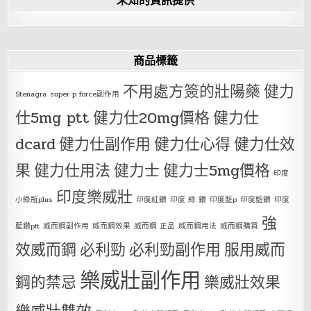
商品標籤
不用處方簽的壯陽藥
健力
Stenagra
super p force副作用
仕5mg ptt
健力仕20mg價格
健力仕
dcard
健力仕副作用
健力仕心得
健力仕效
果
健力仕用法
健力士
健力士5mg價格
印度
印度樂威壯
小綠瓶plus
印度紅鑽
印度 綠 鑽
印度藍p
印度藍鑽
印度
強
藍鑽ptt
威而鋼副作用
威而鋼效果
威而鋼 正品
威而鋼用法
威而鋼購買
效威而鋼
必利勁
必利勁副作用
服用威而
樂威壯副作用
鋼的禁忌
樂威壯效果