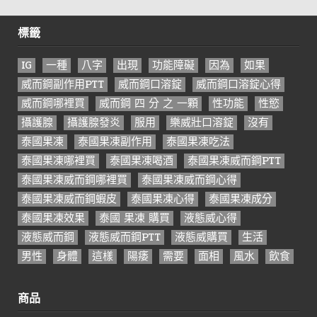
標籤
IG
一種
八字
出現
功能障礙
因為
如果
威而鋼副作用PTT
威而鋼口溶錠
威而鋼口溶錠心得
威而鋼哪裡買
威而鋼 四 分 之 一顆
性功能
性慾
攝護腺
攝護腺發炎
服用
樂威壯口溶錠
沒有
泰國果凍
泰國果凍副作用
泰國果凍吃法
泰國果凍哪裡買
泰國果凍喝酒
泰國果凍威而鋼PTT
泰國果凍威而鋼哪裡買
泰國果凍威而鋼心得
泰國果凍威而鋼蝦皮
泰國果凍心得
泰國果凍成分
泰國果凍效果
泰國 果凍 購買
液態威心得
液態威而鋼
液態威而鋼PTT
液態威購買
生活
男性
身體
這樣
陽痿
需要
面相
風水
飲食
商品