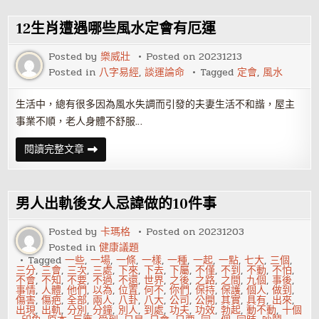
又
不
會
12生肖遭遇哪些風水定會有厄運
懷
孕，
憋
Posted by
樂威壯
Posted on
20231213
說
Posted in
八字易經
,
談運論命
Tagged
定會
,
風水
話
你
的
吻
生活中，總有很多因為風水失調而引發的夫妻生活不和諧，屋主
技
事業不順，老人身體不舒服…
過
關
了
12
閱讀完整文章
嗎？
生
肖
遭
遇
哪
男人出軌後女人忌諱做的10件事
些
風
水
Posted by
卡瑪格
Posted on
20231203
定
Posted in
健康議題
會
有
Tagged
一些
,
一場
,
一條
,
一樣
,
一種
,
一起
,
一點
,
七大
,
三個
,
厄
三分
,
三會
,
三次
,
三處
,
下來
,
下去
,
下屬
,
不僅
,
不到
,
不動
,
不怕
,
運
不會
,
不知
,
不要
,
不過
,
不還
,
世界
,
之後
,
之路
,
之間
,
九個
,
事後
,
事情
,
人體
,
他們
,
以為
,
位置
,
何不
,
你們
,
保持
,
保護
,
個人
,
做到
,
傷害
,
傷疤
,
全部
,
兩人
,
八卦
,
八大
,
公司
,
公開
,
其實
,
具有
,
出來
,
出現
,
出軌
,
分別
,
分鐘
,
別人
,
到處
,
功夫
,
功效
,
勃起
,
動不動
,
十個