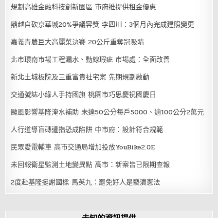
規劃高雄金融科技創新園區 市府推提供租金優惠
鼎越自砍京華城20%爭議容獎 李四川：3個月內完成建照變更
嘉義青農巨大高麗菜決賽 20公斤重奪冠吸睛
北市環南市場工程漏水、動線瑕疵 市場處：全面改善
新北土城板院及三重富貴社宅案 先期規劃啟動
交通號誌小綠人手持國旗 桃園市巧思慶祝國慶日
颱風影響基隆淹水補助 未達50公分每戶5000、逾100公分2萬元
人行道導盲磚遭指恐成陷阱 中市府：設計符合規範
民眾愛電輔車 高市交通局增加投放YouBike2.0E
未回報衛星監測土地變異點 高市：新案皆已限期查報
2度赴基隆挺謝國樑 馬英九：罷免好人是褻瀆憲法
未知的資訊提供