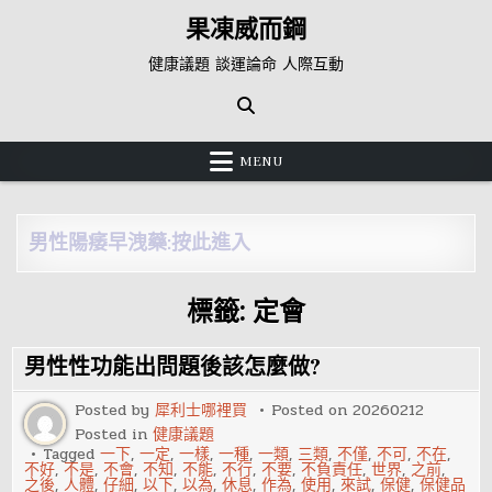
Skip
果凍威而鋼
to
content
健康議題 談運論命 人際互動
MENU
男性陽痿早洩藥:按此進入
標籤:
定會
男性性功能出問題後該怎麼做?
Posted by
犀利士哪裡買
Posted on
20260212
Posted in
健康議題
Tagged
一下
,
一定
,
一樣
,
一種
,
一類
,
三類
,
不僅
,
不可
,
不在
,
不好
,
不是
,
不會
,
不知
,
不能
,
不行
,
不要
,
不負責任
,
世界
,
之前
,
之後
,
人體
,
仔細
,
以下
,
以為
,
休息
,
作為
,
使用
,
來試
,
保健
,
保健品