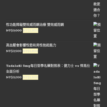
性功能障礙雙效威而鋼治療 雙效威而鋼
原
目
NT$
3,000
NT$
1,800
始
前
價
價
高血壓會影響性慾和男性勃起能力
格：
格：
原
目
NT$
3,500
NT$
1,800
NT$3,000。
NT$1,800。
始
前
價
價
Tadalafil 5mg每日型學名藥對照表：健力士 vs 悍馬仕
格：
格：
全面分析
NT$3,500。
NT$1,800。
原
目
NT$
3,200
NT$
1,600
始
前
價
價
格：
格：
NT$3,200。
NT$1,600。