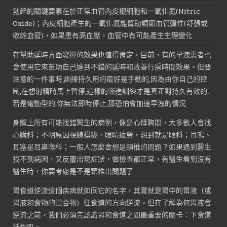
勃起的關鍵要素在於正常血管內皮襯細胞和一氧化氮(Nitric
Oxide)；內皮細胞產生的一氧化氮能幫助調節血管彈性(舒張或
收縮血管)，如果患有高血壓，血管中有可能產生生理變化
在幫助延時方面發揮的效果也值得肯定，目前，有的早洩患者也
會使用它來幫助自己達到不錯的延時和改善行房時間效果。但要
注意的一件事時,訓練持久用的最好是手動的,因為由你自己的控
制,在想射精時馬上暫停,這樣的漸進訓練才是真正對持久有效的,
若是電動型的,你無法即時停止,那恐怕會加速早洩的情況
身體上所有可能找錯醫生的病例，像是心悸胸悶，大多數人會找
心臟科；不明原因視線模糊、眼睛疲勞，想到就是眼科；耳鳴、
耳塞是耳鼻喉科；一般人怎麼會想是頸椎的問題？如果遇到醫生
找不到病因，又反覆出現症狀，做檢查都正常，有醫生看到沒有
醫生時，你要考慮是不是頸椎出問題了
胃食道逆流這個疾病就如同它的名字，其實就是胃中的胃液（或
胃液和食物的混合物）往食道的方向逆流。但在了解為何胃液會
逆流之前，我們必須先認識胃和食道之間最重要的關卡：下食道