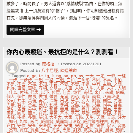
數多了，時間長了，男人還會以“感情破裂”為由，在你的頭上無
緣無故 扣上一頂莫須有的“帽子”，到那時，你明知道他出軌有錯
在先，卻無法博得四周人的同情，還落下一個“潑婦”的臭名。
男
閱讀完整文章
人
出
軌
後
女
你內心最癡迷、最抗拒的是什么？測測看！
人
忌
諱
Posted by
威格拉
Posted on
20231201
做
Posted in
八字易經
,
談運論命
的
10
Tagged
e
,
go
,
ic
,
ig
,
k
,
ng
,
oo
,
ph
,
ps
,
一天
,
一定
,
一條
,
一樣
件
,
一步
,
一步步
,
一起
,
一路
,
三個
,
三角
,
三角形
,
不同
,
不喜
,
不怕
,
事
不是
,
不會
,
不盡
,
不知
,
不管
,
不要
,
不變
,
不遠
,
中有
,
主動
,
之間
,
也許
,
事情
,
事物
,
互相
,
交朋友
,
人事
,
人物
,
人生
,
人相
,
人群
,
人脈
,
什么
,
付諸
,
代表
,
以下
,
位置
,
何處
,
你們
,
來場
,
來自
,
來說
,
信賴
,
個人
,
個性
,
做事
,
做到
,
做夢
,
充滿
,
內心
,
兩個
,
兩條
,
八面玲瓏
,
公司
,
共事
,
具備
,
再苦
,
冷場
,
出現
,
分享
,
別人
,
創新
,
創造
,
力達
,
力量
,
努力
,
勇氣
,
動力
,
動機
,
參與
,
受傷
,
受騙
,
只要
,
同事
,
含義
,
吸引
,
告訴
,
命中
,
和睦
,
和諧
,
善用
,
善良
,
喜好
,
喜歡
,
因為
,
因素
,
困難
,
圓形
,
圖片
,
在意
,
坐著
,
基本
,
基石
,
基礎
,
堅固
,
增硬
,
多數
,
多樣
,
多變
,
多難
,
夢想
,
大不大
,
大家
,
天時
,
天生
,
天賦
,
天馬
,
好大
,
如何
,
如果
,
威而
,
威而鋼
,
威而鋼口溶錠
,
威而鋼哪裡買
,
孤獨
,
它們
,
守信
,
安全
,
安全感
,
安安
,
安排
,
安穩
,
定會
,
害怕
,
家人
,
容易
,
富有
,
實在
,
實踐
,
寧可
,
將夢
,
專屬
,
對方
,
就是
,
就會
,
展現
,
屬於
,