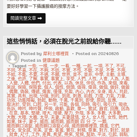
要好好學習一下攝護腺癌的按摩方法。
攝
閱讀完整文章
護
腺
癌
患
者
這些悄悄話，必須在脫光之前說給你聽……
可
采
取
Posted by
犀利士哪裡買
Posted on
20240826
的
Posted in
健康議題
按
摩
Tagged
一些
,
一樣
,
一步
,
一看
,
一種
,
一起
,
一項
,
不了
,
不可
,
方
不同
,
不喜
,
不在
,
不夠
,
不妨
,
不實
,
不性
,
不斷
,
不是
,
不會
,
不用
,
法
不給
,
不能
,
不要
,
不適
,
不願
,
世界
,
並不
,
並非
,
中學
,
主動
,
主導
,
之後
,
也許
,
了解
,
事實
,
事實上
,
享受
,
人們
,
人性
,
人會
,
人為
,
人能
,
人變
,
人體
,
他們
,
付出
,
代表
,
以為
,
休息
,
伴侶
,
作為
,
來個
,
來看
,
來說
,
保險
,
保險套
,
個人
,
個性
,
倒頭
,
值得
,
偉哥
,
做個
,
做好
,
做飯
,
偶爾
,
偽裝
,
傳遞
,
傷害
,
僅僅
,
充盈
,
內心
,
內衣
,
全身
,
兩人
,
共赴
,
其實
,
具有
,
出現
,
分鐘
,
別的
,
到底
,
刺激
,
前戲
,
力度
,
力氣
,
力量
,
功效
,
功能障礙
,
勃起
,
動物
,
千萬
,
千萬別
,
即使
,
原因
,
反應
,
取決於
,
受到
,
口腔
,
另一半
,
可能
,
各個
,
同時
,
吸引
,
吸引力
,
吸收
,
告訴
,
呻吟
,
呻吟聲
,
呼吸
,
啟動
,
喜歡
,
單一
,
嘗試
,
器官
,
回應
,
因為
,
在意
,
基本
,
堅硬
,
增大
,
增硬
,
壓力
,
外陰
,
多多
,
多數
,
大多數
,
大敵
,
大睡
,
大膽
,
太早
,
夫妻
,
夫妻感情
,
女人
,
女人性
,
女性
,
她們
,
如果
,
妹子
,
妻子
,
威而
,
威而鋼
,
威而鋼 四 分 之 一顆
,
威而鋼口溶錠
,
威而鋼口溶錠心得
,
威而鋼哪裡買
,
嬌羞
,
它們
,
安全
,
安全感
,
完美
,
定會
,
害羞
,
實在
,
射精
,
尊重
,
對方
,
對於
,
就是
,
就會
,
尺寸
,
工作
,
差異
,
希望
,
帶來
,
常規
,
幫助
,
平淡
,
引起
,
弱點
,