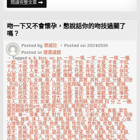
性
閱讀完整文章
技
巧
之
偷
梁
吻一下又不會懷孕，憋說話你的吻技過關了
換
柱
嗎？
的
超
Posted by
樂威壯
Posted on
20240519
級
快
Posted in
健康議題
感
Tagged
e
,
k
,
kiss
,
oo
,
ps
,
一些
,
一場
,
一定
,
一張
,
一樣
,
一種
,
一起
,
一項
,
不僅
,
不動
,
不可
,
不同
,
不妨
,
不少
,
不是
,
不會
,
不知
,
不能
,
不過
,
世界
,
並不
,
並非
,
中指
,
之後
,
乳房
,
乳頭
,
交換
,
人員
,
人心
,
人想
,
人會
,
人類
,
人體
,
他們
,
代表
,
伴侶
,
作為
,
來說
,
保持
,
保證
,
信號
,
個人
,
偏好
,
健康
,
傳播
,
傳遞
,
傾向
,
優雅
,
充滿
,
先別
,
免疫
,
免疫力
,
全身
,
兩人
,
兩性
,
共享
,
其實
,
具有
,
出現
,
分鐘
,
初戀
,
別出心裁
,
利於
,
刺激
,
功效
,
功能障礙
,
助於
,
勃起
,
動作
,
即將
,
原來
,
反應
,
反映
,
受到
,
口腔
,
可能
,
台灣
,
各種
,
同時
,
同樣
,
同種
,
吸收
,
吻技
,
告訴
,
周圍
,
喚起
,
喚醒
,
喜好
,
喜愛
,
喜歡
,
單純
,
嘴唇
,
嘴巴
,
因為
,
因素
,
場合
,
增大
,
增硬
,
多彩
,
大學
,
大戰
,
大膽
,
大開
,
女人
,
女來
,
女性
,
如果
,
姿勢
,
威而
,
威而鋼
,
威而鋼 四 分 之 一顆
,
威而鋼副作用ptt
,
威而鋼口溶錠
,
威而鋼口溶錠心得
,
威而鋼哪裡買
,
嬰兒
,
子宮
,
子宮頸
,
學者
,
它們
,
定會
,
害羞
,
富含
,
實在
,
專一
,
尊重
,
尋求
,
對方
,
對於
,
對話
,
小動作
,
尷尬
,
差異
,
常用
,
幸福
,
幾率
,
床上
,
張大
,
張開
,
強勢
,
形式
,
彼此
,
征服
,
德國
,
心理
,
心理學家
,
必須
,
快感
,
快樂
,
忽視
,
性伴侶
,
性刺激
,
性學
,
性感
,
性慾
,
性格
,
性生活
,
性行
,
性高潮
,
情侶
,
情感
,
意識
,
愛情
,
愛愛
,
愛才
,
愛撫
,
感受
,
感官
,
感染
,
感覺
,
慾望
,
懷孕
,
成熟
,
所以
,
手腳
,
才能
,
抑制劑
,
投入
,
持久
,
挑逗
,
接吻
,
接吻時
,
接觸
,
提升
,
提高
,