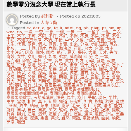
迷、
數學零分沒念大學 現在當上執行長
最
抗
拒
Posted by
必利勁
Posted on
20231005
的
Posted in
人際互動
是
什
Tagged
av
,
der
,
e
,
go
,
ig
,
k
,
mini
,
ng
,
ph
,
play
,
ps
,
sm
,
up
,
么？
who
,
yo
,
一場
,
一套
,
一張
,
一條
,
一步
,
一生
,
一輩子
,
一點
,
三次
,
測
上工
,
不了
,
不可
,
不同
,
不在
,
不好
,
不得
,
不想
,
不易
,
不是
,
不會
,
測
不知
,
不知天高地厚
,
不過
,
不錯
,
中學
,
之後
,
也罷
,
事實
,
事情
,
看！
人生
,
代表
,
促進
,
個人
,
個數
,
其實
,
出來
,
分為
,
功能障礙
,
勇敢
,
化妝
,
十二
,
十個
,
印度
,
危機
,
取決於
,
可能
,
台大
,
台灣
,
命中
,
命中注定
,
因為
,
國外
,
國際
,
執行
,
夏天
,
夢碎
,
大學
,
天才
,
失敗
,
奇妙
,
女性
,
女用
,
如何
,
如果
,
始於
,
威而鋼 四 分 之 一顆
,
威而鋼口溶錠
,
學校
,
定會
,
容易
,
實力
,
對方
,
小學
,
就是
,
就要
,
尷尬
,
工作
,
幸運
,
幾年
,
張大
,
很多
,
後來
,
從十
,
從小
,
必須
,
忘不了
,
性功能
,
性慾
,
性高潮
,
想要
,
意思
,
意識
,
愛因斯坦
,
懂得
,
應該
,
成為
,
所以
,
才能
,
探索
,
提早
,
提高
,
搞定
,
擁有
,
放大
,
數字
,
數學
,
文憑
,
新聞
,
於是
,
時候
,
時會
,
時要
,
更好
,
最大
,
最後
,
會上
,
會變
,
有大
,
有所
,
有時
,
有時候
,
期待
,
未來
,
機會
,
每個
,
永遠
,
求學
,
沒念
,
沒想到
,
沒有
,
注定
,
泰國果凍
,
泰國果凍副作用
,
泰國果凍吃法
,
泰國果凍哪裡買
,
泰國果凍喝酒
,
泰國果凍威而鋼ptt
,
泰國果凍威而鋼哪裡買
,
泰國果凍心得
,
泰國果凍成分
,
泰國果凍效果
,
液態威購買
,
漂亮
,
為主
,
為何
,
爭取
,
現在
,
男性
,
畢業
,
當你
,
相信
,
真正
,
知識
,
知道
,
研究所
,
社會
,
祝福
,
秒鐘
,
竟然
,
答案
,
終生
,
結局
,
結果
,
總理
,
總結
,
老天
,
考上
,
考試
,
聯考
,
能力
,
能夠
,
自卑
,
自己
,
自我
,
英文
,
號碼
,
表現
,
計畫
,
記憶
,
記錄
,
變成
,
負責
,
辦到
,
逆境
,
這條
,
這輩子
,
遇到
,
運氣
,
選擇
,
遺憾
,
那個
,
重要
,
開啟
,
開始
,
際遇
,
集團
,
雋永
,
雖然
,
電話
,
電話號碼
,
面試
,
驕傲
,
高潮
,
鴨蛋