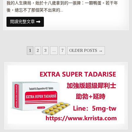
我的人生牌局，始於十八歲拿到的一張牌：一顆鴨蛋。若干年
後，總忘不了那個笑不出來的…
數
閱讀完整文章
學
零
分
沒
念
大
文
學
1
2
3
...
7
OLDER POSTS →
現
章
在
當
分
上
執
頁
行
長