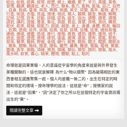
給出
,
給我
,
經典
,
經常
,
經歷
,
網上
,
繼續
,
罷了
,
羊刃
,
美國
,
美食
,
習慣
,
翻譯
,
翻譯出
,
老人
,
而已
,
聯系
,
能力
,
能夠
,
能強
,
自己
,
自然
,
自身
,
致病
,
臺灣
,
與其
,
興趣
,
英國
,
英文
,
荷蘭
,
萬年
,
萬物
,
處于
,
行善
,
術語
,
衣服
,
見識
,
規律
,
視訊
,
親人
,
觀察
,
觀音
,
解讀
,
解釋
,
記得
,
記憶
,
許多
,
診斷
,
詳細
,
認為
,
誕生
,
說出
,
調整
,
調查
,
調理
,
請到
,
講的
,
證據
,
豐富
,
象征
,
貢獻
,
貧血
,
貪婪
,
資格
,
資訊
,
購買
,
起伏
,
起來
,
超級
,
超能力
,
超過
,
越是
,
身上
,
身邊
,
身體
,
輕易
,
輪回
,
近期
,
透視
,
這件
,
這個
,
這兩
,
這是
,
這樣
,
這種
,
這里
,
通俗易懂
,
通過
,
通達
,
通靈
,
造成
,
進行
,
進階
,
進食
,
遇到
,
運勢
,
運用
,
過于
,
過去
,
過度
,
道德
,
道理
,
達到
,
遠遠
,
選擇
,
還是
,
還有
,
還能
,
那些
,
部落
,
醫學
,
醫師
,
野蠻
,
金錢
,
銀行
,
銷售
,
開始
,
關注
,
關節
,
關節炎
,
關系
,
關聯
,
階段
,
隨意
,
隱私
,
雖然
,
離異
,
難道
,
電腦
,
電視
,
需要
,
靈魂
,
青年
,
面臨
,
頂峰
,
預測
,
頭痛
,
類似
,
類型
,
類的
,
類象
,
風水
,
風水師
,
飲食
,
養心
,
騎車
,
體現
,
體驗
,
點上
,
點的
命理就是因果業報，人的意識從宇宙學的角度來說是與外界發生
某種關聯的，這也就是解釋 為什么“物以類聚” 因為磁場相近的東
西會相互感應聚集一起。個人均是獨一無二的，出生在特定的時
間和特定的環境。按命理學的說法，這就是“命”；按佛家的說
法，這就是“因果”，“因”決定了你之所以在這個特定的宇宙資訊場
出生的“果”。
為
閱讀完整文章
何
命
理
大