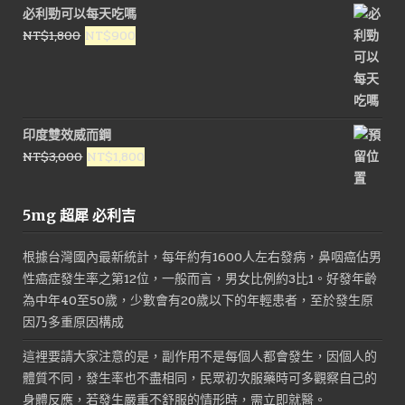
價
價
必利勁可以每天吃嗎
格：
格：
原
目
NT$
1,800
NT$
900
NT$1,500。
NT$800。
始
前
價
價
格：
格：
NT$1,800。
NT$900。
印度雙效威而鋼
原
目
NT$
3,000
NT$
1,800
始
前
價
價
5mg 超犀 必利吉
格：
格：
NT$3,000。
NT$1,800。
根據台灣國內最新統計，每年約有1600人左右發病，鼻咽癌佔男
性癌症發生率之第12位，一般而言，男女比例約3比1。好發年齡
為中年40至50歲，少數會有20歲以下的年輕患者，至於發生原
因乃多重原因構成
這裡要請大家注意的是，副作用不是每個人都會發生，因個人的
體質不同，發生率也不盡相同，民眾初次服藥時可多觀察自己的
身體反應，若發生嚴重不舒服的情形時，需立即就醫。