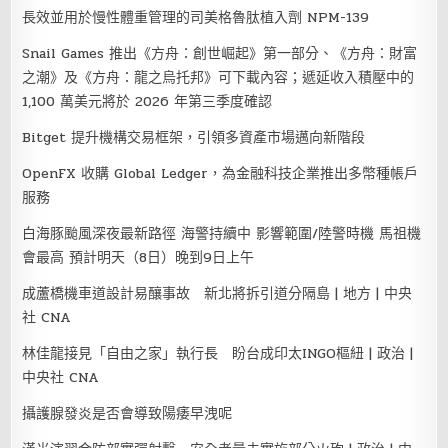
長效並用於慢性體重管理的司美格魯肽植入劑 NPM-139
Snail Games 推出《方舟：創世崛起》第一部分、《方舟：財富
之潮》及《方舟：龍之烏托邦》可下載內容；遞延收入積壓中的
1,100 萬美元將於 2026 年第三季度確認
Bitget 提升機構交易框架，引領多資產市場邁向新階段
OpenFX 收購 Global Ledger，為金融科技企業推出多幣種帳戶
服務
白海豚颱風深夜最新路徑 海警持續中 影響範圍/陸警時機 馬祖機
會最高 預計明天（8日）晚到9日上午
成蘆橋機車道設計易釀事故 新北將拆引道分隔島 | 地方 | 中央
社 CNA
林佳龍接見「自由之家」執行長 盼台成印太INGO樞紐 | 政治 |
中央社 CNA
攝護腺發炎是否會導致陽痿早洩呢