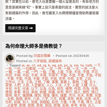
呢？其實在以前，進宅入伙是要搬一個火盆進去的，有些地方的
意思是越來越“旺”。事實上這只是表面的說法，實質的說法是火
有殺細菌的作用。因此，進宅搬家入伙開燈開爐是借助熱量殺菌
消毒。
容
閱讀完整文章
易
被
你
忽
視
為何命理大師多是佛教徒？
的
風
水
Posted by
印度壯陽藥
Posted on
20230416
問
Posted in
八字易經
,
談運論命
題
Tagged
ai
,
av
,
ct
,
ed
,
ig
,
k
,
ng
,
ph
,
ps
,
q
,
sm
,
ta
,
talk
,
一下
,
一些
,
一份
,
一切都是
,
一天
,
一定
,
一杯
,
一樣
,
一次
,
一步
,
一生
,
一種
,
一萬
,
一起
,
一門
,
一點
,
三種
,
上面
,
下來
,
不信
,
不僅
,
不可
,
不同
,
不夠
,
不好
,
不幸
,
不得
,
不得不
,
不斷
,
不是
,
不會
,
不為
,
不知
,
不算
,
不能
,
不誤
,
不變
,
不起
,
不過
,
世界
,
中有
,
主宰
,
之前
,
之所以
,
之法
,
之為
,
之相
,
了解
,
事實
,
事實上
,
事物
,
二種
,
五十
,
享樂
,
人們
,
人命
,
人定勝天
,
人心
,
人活
,
人生
,
人類
,
人體
,
什么
,
今世
,
今生
,
代表
,
以下
,
以及
,
以為
,
何在
,
佛學
,
作惡
,
作為
,
作用
,
使用
,
來看
,
來自
,
來說
,
依據
,
保護
,
信命
,
修行
,
個人
,
個性
,
借口
,
值得
,
偉大
,
偏頭痛
,
做到
,
僅僅
,
優劣
,
儲蓄
,
充分
,
先天
,
免費
,
兒童
,
全部
,
兩個
,
兩年
,
八卦
,
八字
,
六爻
,
具備
,
具有
,
再來
,
出來
,
出生
,
分析
,
初級
,
別人
,
到底
,
到極點
,
前世
,
力量
,
十億
,
千萬
,
博士
,
占星
,
占星學
,
即使
,
即將
,
原來
,
原因
,
原理
,
去掉
,
參考
,
參與
,
古人
,