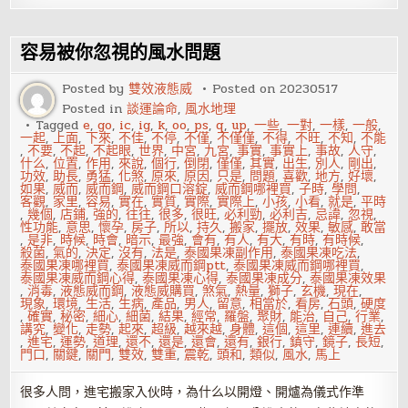
星
盤
中
的
容易被你忽視的風水問題
命
主
星
Posted by
雙效液態威
Posted on
20230517
了
Posted in
談運論命
,
風水地理
解
真
Tagged
e
,
go
,
ic
,
ig
,
k
,
oo
,
ps
,
q
,
up
,
一些
,
一對
,
一樣
,
一般
,
實
一起
,
上面
,
下來
,
不佳
,
不停
,
不僅
,
不僅僅
,
不得
,
不旺
,
不知
,
不能
的
,
不要
,
不起
,
不起眼
,
世界
,
中宮
,
九宮
,
事實
,
事實上
,
事故
,
人守
,
自
什么
,
位置
,
作用
,
來說
,
個行
,
倒閉
,
僅僅
,
其實
,
出生
,
別人
,
剛出
,
己
功效
,
助長
,
勇猛
,
化煞
,
原來
,
原因
,
只是
,
問題
,
喜歡
,
地方
,
好壞
,
如果
,
威而
,
威而鋼
,
威而鋼口溶錠
,
威而鋼哪裡買
,
子時
,
學問
,
客觀
,
家里
,
容易
,
實在
,
實質
,
實際
,
實際上
,
小孩
,
小看
,
就是
,
平時
,
幾個
,
店鋪
,
強的
,
往往
,
很多
,
很旺
,
必利勁
,
必利吉
,
忌諱
,
忽視
,
性功能
,
意思
,
懷孕
,
房子
,
所以
,
持久
,
搬家
,
擺放
,
效果
,
敏感
,
敢當
,
是非
,
時候
,
時會
,
暗示
,
最強
,
會有
,
有人
,
有大
,
有時
,
有時候
,
殺菌
,
氣的
,
決定
,
沒有
,
法是
,
泰國果凍副作用
,
泰國果凍吃法
,
泰國果凍哪裡買
,
泰國果凍威而鋼ptt
,
泰國果凍威而鋼哪裡買
,
泰國果凍威而鋼心得
,
泰國果凍心得
,
泰國果凍成分
,
泰國果凍效果
,
消毒
,
液態威而鋼
,
液態威購買
,
煞氣
,
熱量
,
獅子
,
玄機
,
現在
,
現象
,
環境
,
生活
,
生病
,
產品
,
男人
,
留意
,
相當於
,
看房
,
石頭
,
硬度
,
確實
,
秘密
,
細心
,
細菌
,
結果
,
經常
,
羅盤
,
聚財
,
能治
,
自己
,
行業
,
講究
,
變化
,
走勢
,
起來
,
超級
,
越來越
,
身體
,
這個
,
這里
,
連續
,
進去
,
進宅
,
運勢
,
道理
,
還不
,
還是
,
還會
,
還有
,
銀行
,
鎮守
,
鏡子
,
長短
,
門口
,
關鍵
,
關門
,
雙效
,
雙重
,
震乾
,
頭和
,
類似
,
風水
,
馬上
很多人問，進宅搬家入伙時，為什么以開燈、開爐為儀式作準