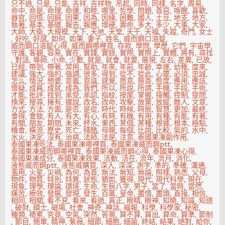
只不過
,
只是
,
只能
,
吉祥
,
吉祥物
,
吊起
,
同時
,
同樣
,
名字
,
周易
,
命中
,
命是
,
命理
,
命運
,
和睦
,
哪里
,
哲學
,
問題
,
善惡
,
喚醒
,
喜歡
,
器官
,
回憶
,
回歸
,
因果
,
因為
,
因緣
,
困難
,
國人
,
土豆
,
地支
,
地方
,
執著
,
基本
,
基礎
,
報告
,
報應
,
增硬
,
壽命
,
多大
,
多少
,
大事
,
大家
,
大師
,
大衛
,
大規模
,
天下
,
天地
,
天堂
,
天干
,
天福
,
失蹤
,
奇門
,
女士
,
好吃
,
好感
,
如何
,
如果
,
妻子
,
姓名
,
威而鋼口溶錠
,
威而鋼口溶錠心得
,
威而鋼哪裡買
,
存款
,
學問
,
學歷
,
它們
,
宇宙學
,
守護
,
客觀
,
容易
,
實在
,
實踐
,
實錄
,
實際
,
實際上
,
實體
,
將有
,
尋找
,
對話
,
導師
,
小命
,
少數
,
就是
,
就會
,
就要
,
展現
,
左右
,
差異
,
已故
,
已經
,
帶到
,
帶著
,
常用
,
幫助
,
年來
,
年前
,
年齡
,
幸運
,
幼稚
,
度來
,
建議
,
強大
,
強的
,
強調
,
很多
,
得到
,
從不
,
從此
,
心靈
,
必須
,
忠誠
,
怎么
,
情況
,
想要
,
意義
,
意識
,
感覺
,
愿意
,
慈善
,
態度
,
應用
,
應該
,
懷疑
,
成員
,
成就
,
成為
,
我們
,
所以
,
所說
,
所謂
,
手機
,
手段
,
手術
,
才能
,
批評
,
找到
,
承受
,
承認
,
指紋
,
按摩
,
掌握
,
接觸
,
控制
,
提問
,
換來
,
搜尋
,
擁有
,
據說
,
改名
,
改命
,
攻擊
,
放棄
,
放縱
,
敵人
,
文章
,
方式
,
方法
,
方面
,
是否
,
是從
,
時代
,
時候
,
時辰
,
智慧
,
更加
,
最終
,
會得
,
會致
,
有人
,
有大
,
有心
,
有時
,
有機
,
有用
,
有種
,
有能
,
有著
,
有關
,
朋友
,
期間
,
未來
,
杯水
,
東西
,
某個
,
某種
,
根據
,
根本
,
極點
,
機會
,
橫流
,
歷史
,
死亡
,
殘酷
,
母親
,
每個
,
比說
,
比較
,
氣的
,
水中
,
水火
,
決定
,
沒有
,
治病
,
法師
,
法是
,
注意
,
泰國果凍副作用
,
泰國果凍吃法
,
泰國果凍哪裡買
,
泰國果凍威而鋼ptt
,
泰國果凍威而鋼哪裡買
,
泰國果凍威而鋼心得
,
泰國果凍心得
,
泰國果凍成分
,
泰國果凍效果
,
活動
,
活在
,
流年
,
流月
,
消化
,
液態威而鋼ptt
,
液態威購買
,
深入
,
深深
,
測字
,
準的
,
準確
,
溝通
,
濫用
,
火星
,
災禍
,
為何
,
為善
,
無法
,
無知
,
無論
,
照樣
,
熟悉
,
父母
,
物件
,
物質
,
特別
,
特異
,
狀態
,
猶如
,
獲得
,
現代
,
現代科學
,
現在
,
現象
,
理學
,
理論
,
環境
,
生命
,
生辰八字
,
男子
,
當了
,
當時
,
當然
,
痛苦
,
療效
,
發展
,
發現
,
發生
,
百萬
,
皇帝
,
盡情
,
盡頭
,
直接
,
相信
,
相同
,
相關
,
看不見
,
看來
,
看過
,
真正
,
眼睛
,
眼神
,
知曉
,
知識
,
知道
,
破財
,
碩士
,
磁場
,
社會
,
神奇
,
神話
,
福報
,
科學
,
科學家
,
秘密
,
種類
,
積累
,
究竟
,
空氣
,
突然
,
答案
,
算不算
,
算出
,
算命
,
算準
,
節制
,
節目
,
簡單
,
精神
,
紫薇
,
細節
,
細胞
,
細菌
,
終結
,
結果
,
絕對
,
給你
,