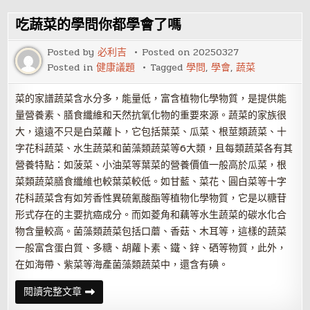
軌
原
來
吃蔬菜的學問你都學會了嗎
和
妻
子
Posted by
必利吉
Posted on
20250327
性
Posted in
健康議題
Tagged
學問
,
學會
,
蔬菜
格
有
關
菜的家譜蔬菜含水分多，能量低，富含植物化學物質，是提供能
量營養素、膳食纖維和天然抗氧化物的重要來源。蔬菜的家族很
大，遠遠不只是白菜蘿卜，它包括葉菜、瓜菜、根莖類蔬菜、十
字花科蔬菜、水生蔬菜和菌藻類蔬菜等6大類，且每類蔬菜各有其
營養特點：如菠菜、小油菜等葉菜的營養價值一般高於瓜菜，根
菜類蔬菜膳食纖維也較葉菜較低。如甘藍、菜花、圓白菜等十字
花科蔬菜含有如芳香性異硫氰酸酯等植物化學物質，它是以糖苷
形式存在的主要抗癌成分。而如菱角和藕等水生蔬菜的碳水化合
物含量較高。菌藻類蔬菜包括口蘑、香菇、木耳等，這樣的蔬菜
一般富含蛋白質、多糖、胡蘿卜素、鐵、鋅、硒等物質，此外，
在如海帶、紫菜等海產菌藻類蔬菜中，還含有碘。
吃
閱讀完整文章
蔬