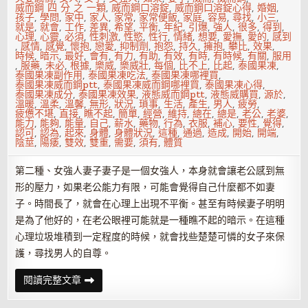
威而鋼 四 分 之 一顆
,
威而鋼口溶錠
,
威而鋼口溶錠心得
,
婚姻
,
孩子
,
學問
,
家中
,
家人
,
家常
,
家常便飯
,
家庭
,
容易
,
尋找
,
小三
,
就是
,
就會
,
工作
,
差異
,
希望
,
平衡
,
年紀
,
引爆
,
強人
,
很多
,
得到
,
心理
,
心靈
,
必須
,
性刺激
,
性慾
,
性行
,
情緒
,
想要
,
愛撫
,
愛的
,
感到
,
感情
,
感覺
,
懷抱
,
戀愛
,
抑制劑
,
抱怨
,
持久
,
擁抱
,
攀比
,
效果
,
時候
,
暗示
,
最好
,
會有
,
有力
,
有助
,
有效
,
有時
,
有時候
,
有關
,
服用
,
服藥
,
未必
,
根據
,
樂威
,
樂威壯
,
每個
,
比不上
,
比起
,
泰國果凍
,
泰國果凍副作用
,
泰國果凍吃法
,
泰國果凍哪裡買
,
泰國果凍威而鋼ptt
,
泰國果凍威而鋼哪裡買
,
泰國果凍心得
,
泰國果凍成分
,
泰國果凍效果
,
液態威而鋼ptt
,
液態威購買
,
源於
,
溫暖
,
溫柔
,
溫馨
,
無形
,
狀況
,
瑣事
,
生活
,
產生
,
男人
,
疲勞
,
疲憊不堪
,
直接
,
瞧不起
,
簡單
,
經營
,
維持
,
總在
,
總是
,
老公
,
老婆
,
能力
,
能夠
,
能量
,
自己
,
薪水
,
藥物
,
行為
,
衣服
,
補心
,
要性
,
覺得
,
認可
,
認為
,
起來
,
身體
,
身體狀況
,
這種
,
通過
,
造成
,
開始
,
開端
,
陰莖
,
陽痿
,
雙效
,
雙重
,
需要
,
須有
,
體質
第二種、女強人妻子妻子是一個女強人，本身就會讓老公感到無
形的壓力，如果老公能力有限，可能會覺得自己什麼都不如妻
子。時間長了，就會在心理上出現不平衡。甚至有時候妻子明明
是為了他好的，在老公眼裡可能就是一種瞧不起的暗示。在這種
心理垃圾堆積到一定程度的時候，就會找些楚楚可憐的女子來保
護，尋找男人的自尊。
老
閱讀完整文章
公
出