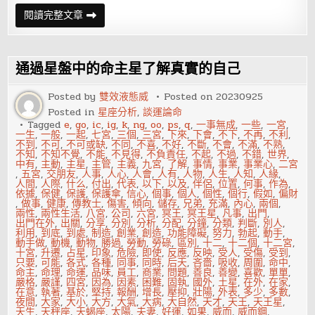
送
閱讀完整文章
什
么
禮
物
會
通過星盤中的命主星了解真實的自己
引
起
12
Posted by
雙效液態威
Posted on
20230925
星
Posted in
星座分析
,
談運論命
座
的
Tagged
e
,
go
,
ic
,
ig
,
k
,
ng
,
oo
,
ps
,
q
,
一事無成
,
一些
,
一宮
,
反
一生
,
一般
,
一起
,
七宮
,
三個
,
三宮
,
下來
,
下會
,
不下
,
不再
,
不利
,
感
不到
,
不可
,
不可或缺
,
不同
,
不喜
,
不好
,
不斷
,
不會
,
不滿
,
不熟
,
不知
,
不知不覺
,
不能
,
不見得
,
不負責任
,
不起
,
不過
,
不錯
,
世界
,
中有
,
主動
,
主星
,
主管
,
主義
,
九宮
,
了解
,
事情
,
事業
,
事業心
,
二宮
,
五宮
,
交朋友
,
人事
,
人心
,
人會
,
人有
,
人物
,
人生
,
人知
,
人緣
,
人間
,
人際
,
什么
,
付出
,
代表
,
以下
,
以及
,
伴侶
,
位置
,
何事
,
作為
,
依據
,
保健
,
保護
,
保護傘
,
信心
,
個事
,
個人
,
個性
,
個行
,
假如
,
偏財
,
做事
,
健康
,
傳教士
,
傷害
,
傾向
,
儲存
,
兄弟
,
充滿
,
內心
,
兩個
,
兩性
,
兩性生活
,
八宮
,
公司
,
六宮
,
冥王
,
冥王星
,
凡事
,
出門
,
出門在外
,
出關
,
分享
,
分別
,
分析
,
分配
,
分鐘
,
分類
,
判斷
,
別人
,
利用
,
到底
,
到處
,
制造
,
創業
,
創造
,
功能障礙
,
努力
,
勃起
,
動手
,
動手做
,
動機
,
動物
,
勝過
,
勞動
,
勞碌
,
區別
,
十二
,
十二個
,
十二宮
,
十宮
,
升遷
,
占星
,
印象
,
危險
,
即使
,
反應
,
反映
,
受人
,
受傷
,
受到
,
只要
,
可能
,
各式
,
各種
,
同事
,
同時
,
后天
,
吝嗇
,
吸收
,
周圍
,
命中
,
命主
,
命理
,
命運
,
品味
,
員工
,
商業
,
問題
,
善良
,
善變
,
喜歡
,
單單
,
嚴格
,
嚴謹
,
四宮
,
因為
,
因素
,
困難
,
固執
,
國外
,
土星
,
在外
,
在家
,
在意
,
執著
,
基於
,
堅持
,
報酬
,
增長
,
壓抑
,
壯陽
,
外表
,
多少
,
多數
,
夜間
,
大家
,
大小
,
大方
,
大氣
,
大病
,
大自然
,
天才
,
天王
,
天王星
,
天生
,
天秤座
,
天蝎座
,
太陽
,
夫妻
,
好運
,
如果
,
威而
,
威而鋼
,