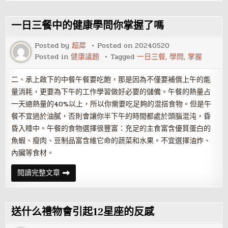
菜
的
學
問
一日三餐中的健康學問你掌握了嗎
你
都
學
Posted by
超犀
Posted on
20240520
會
Posted in
健康議題
Tagged
一日三餐
,
學問
,
掌握
了
嗎
二、承上啟下的中餐午餐要吃飽，那是因為不僅要補償上午的能
量消耗，更要為下午的工作學習做好必要的儲備。午餐的熱量占
一天總熱量的40%以上，所以你需要吃足夠的混搭食物。但是午
餐不宜過於油膩，否則會讓你半下午的時間都處於頭腦混沌，昏
昏入睡中。午餐的食物選擇很豐富：充足的主食富含優質蛋白的
魚蝦、瘦肉、豆制品富含維它命的蔬菜和水果。不宜選擇油炸、
內臟等食材。
一
閱讀完整文章
日
三
餐
中
的
送什么禮物會引起12星座的反感
健
康