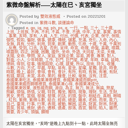
師
紫微命盤解析——太陽在巳、亥宮獨坐
多
是
佛
Posted by
雙效液態威
Posted on
20221201
教
Posted in
紫微斗數
,
談運論命
徒？
Tagged
e
,
go
,
ig
,
ng
,
ph
,
ps
,
q
,
一行
,
一點
,
三十
,
三十歲
,
上班
,
上班族
,
不再
,
不利
,
不喜
,
不會
,
不適
,
中年
,
主星
,
事實
,
事情
,
事業
,
亥時
,
享有
,
人員
,
人生
,
付出
,
代價
,
代表
,
企業
,
保守
,
保險
,
個性
,
假如
,
偏財
,
做事
,
健康
,
傳統
,
儲蓄
,
充滿
,
兇化
,
入命
,
內心
,
全無
,
具有
,
分析
,
利用
,
到來
,
創業
,
動態
,
化祿
,
十歲
,
千萬
,
千萬別
,
反應
,
受到
,
口舌
,
吉星
,
否則
,
呈祥
,
命宮
,
命理
,
命盤
,
喜歡
,
噴霧
,
噴霧劑
,
四正
,
困擾
,
困難
,
國外
,
坐命
,
外語
,
天同星
,
天梁
,
天機
,
太陽
,
女命
,
學問
,
家人
,
家庭
,
家族企業
,
容易
,
將會
,
專業
,
對人
,
對面
,
小人
,
少年時期
,
工作
,
巨門
,
巨門星
,
希望
,
年時
,
幸福
,
延時
,
律師
,
得到
,
從事
,
循規蹈矩
,
心理
,
感覺
,
所以
,
技術
,
持久
,
收獲
,
斗數
,
方向
,
方式
,
早晨
,
早點
,
易有
,
星坐
,
星曜
,
星獨
,
是非
,
時會
,
時期
,
晚上
,
最好
,
會得
,
會有
,
會計
,
有所
,
有時
,
有無
,
有著
,
有財
,
有錢
,
期貨
,
未宮
,
本命
,
業的
,
機會
,
比較
,
毫無
,
沒有
,
注意
,
泰國果凍吃法
,
泰國果凍哪裡買
,
泰國果凍威而鋼ptt
,
泰國果凍威而鋼哪裡買
,
泰國果凍心得
,
泰國果凍成分
,
泰國果凍效果
,
液態威而鋼
,
源自
,
為主
,
無力
,
無法
,
無論
,
煞星
,
照顧
,
煩惱
,
熱情
,
父親
,
特質
,
獨坐
,
獨特
,
現象
,
理財
,
生活
,
生財
,
男女
,
男性
,
當個
,
發展
,
發揮
,
的話
,
的頭
,
盤中
,
相結合
,
真相
,
眼睛
,
紅包
,
紫微
,
紫微斗數
,
結合
,
經商
,
總是
,
繼承
,
老師
,
而來
,
能力
,
自己
,
臺灣
,
行事
,
行業
,
表現
,
被動
,
解困
,
認真
,
財富
,
財帛
,
財運
,
買房
,
貿易
,
進財
,
適合
,
遷移
,
遺產
,
部落
,
酉宮
,
醫院
,
陷入
,
雖然
,
需要
,
青少年
,
頭腦
,
饋贈
太陽在亥宮獨坐，“亥時”是晚上九點到十一點，此時太陽全無亮