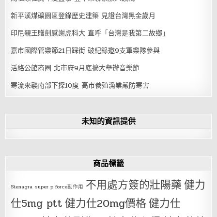
新平溪煤礦園區登錄歷史建築 見證台灣黑金歲月
印尼親王贈劍感謝虎科大 直呼「台灣是我第二故鄉」
嘉市國際管樂節21日踩街 破紀錄邀9支軍樂隊參與
活絡公館商圈 北市府9月底擴大舉辦音樂節
寒流來襲南部下探10度 高市養殖漁業嚴防寒害
未知的資訊提供
商品標籤
不用處方簽的壯陽藥
健力
Stenagra
super p force副作用
仕5mg ptt
健力仕20mg價格
健力仕