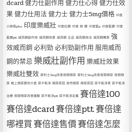
dcard
健力仕副作用
健力仕心得
健力仕效
果
健力仕用法
健力士
健力士5mg價格
印度
印度樂威壯
小綠瓶plus
印度紅鑽
印度 綠 鑽
印度藍p
印度藍鑽
印度
強
藍鑽ptt
威而鋼副作用
威而鋼效果
威而鋼 正品
威而鋼用法
威而鋼購買
效威而鋼
必利勁
必利勁副作用
服用威而
樂威壯副作用
鋼的禁忌
樂威壯效果
樂威壯雙效
犀利士5mg改善夜間頻尿
犀利士5mg改善夜間頻尿 夜間頻
尿 晚上頻尿要吃什麼 尿不乾淨 頻尿原因 突然頻尿 頻尿原因 尿不乾淨男 尿不乾淨
賽倍達100
治療 夜間頻尿改善運動 尿不乾淨ptt 尿不乾淨定義
賽倍達dcard
賽倍達ptt
賽倍達
哪裡買
賽倍達售價
賽倍達怎麼