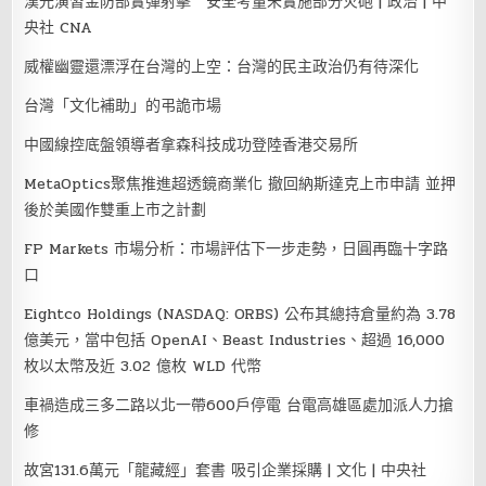
漢光演習金防部實彈射擊 安全考量未實施部分火砲 | 政治 | 中
央社 CNA
威權幽靈還漂浮在台灣的上空：台灣的民主政治仍有待深化
台灣「文化補助」的弔詭市場
中國線控底盤領導者拿森科技成功登陸香港交易所
MetaOptics聚焦推進超透鏡商業化 撤回納斯達克上市申請 並押
後於美國作雙重上市之計劃
FP Markets 市場分析：市場評估下一步走勢，日圓再臨十字路
口
Eightco Holdings (NASDAQ: ORBS) 公布其總持倉量約為 3.78
億美元，當中包括 OpenAI、Beast Industries、超過 16,000
枚以太幣及近 3.02 億枚 WLD 代幣
車禍造成三多二路以北一帶600戶停電 台電高雄區處加派人力搶
修
故宮131.6萬元「龍藏經」套書 吸引企業採購 | 文化 | 中央社