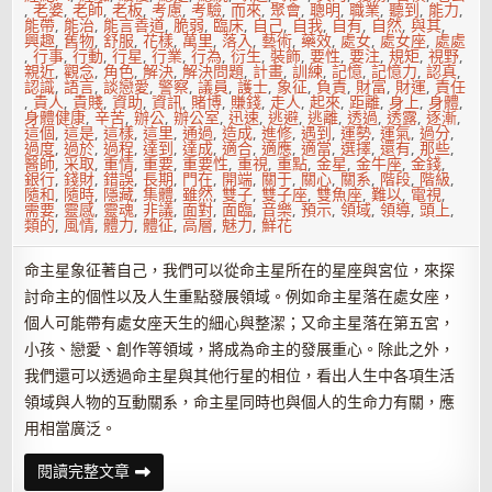
,
老婆
,
老師
,
老板
,
考慮
,
考驗
,
而來
,
聚會
,
聰明
,
職業
,
聽到
,
能力
,
能帶
,
能治
,
能言善道
,
脆弱
,
臨床
,
自己
,
自我
,
自有
,
自然
,
與其
,
興趣
,
舊物
,
舒服
,
花樣
,
萬里
,
落入
,
藝術
,
藥效
,
處女
,
處女座
,
處處
,
行事
,
行動
,
行星
,
行業
,
行為
,
衍生
,
裝飾
,
要性
,
要注
,
規矩
,
視野
,
親近
,
觀念
,
角色
,
解決
,
解決問題
,
計畫
,
訓練
,
記憶
,
記憶力
,
認真
,
認識
,
語言
,
談戀愛
,
警察
,
議員
,
護士
,
象征
,
負責
,
財富
,
財運
,
責任
,
貴人
,
貴賤
,
資助
,
資訊
,
賭博
,
賺錢
,
走人
,
起來
,
距離
,
身上
,
身體
,
身體健康
,
辛苦
,
辦公
,
辦公室
,
迅速
,
逃避
,
逃離
,
透過
,
透露
,
逐漸
,
這個
,
這是
,
這樣
,
這里
,
通過
,
造成
,
進修
,
遇到
,
運勢
,
運氣
,
過分
,
過度
,
過於
,
過程
,
達到
,
達成
,
適合
,
適應
,
適當
,
選擇
,
還有
,
那些
,
醫師
,
采取
,
重情
,
重要
,
重要性
,
重視
,
重點
,
金星
,
金牛座
,
金錢
,
銀行
,
錢財
,
錯誤
,
長期
,
門在
,
開端
,
關于
,
關心
,
關系
,
階段
,
階級
,
隨和
,
隨時
,
隱藏
,
集體
,
雖然
,
雙子
,
雙子座
,
雙魚座
,
難以
,
電視
,
需要
,
靈感
,
靈魂
,
非議
,
面對
,
面臨
,
音樂
,
預示
,
領域
,
領導
,
頭上
,
類的
,
風情
,
體力
,
體征
,
高層
,
魅力
,
鮮花
命主星象征著自己，我們可以從命主星所在的星座與宮位，來探
討命主的個性以及人生重點發展領域。例如命主星落在處女座，
個人可能帶有處女座天生的細心與整潔；又命主星落在第五宮，
小孩、戀愛、創作等領域，將成為命主的發展重心。除此之外，
我們還可以透過命主星與其他行星的相位，看出人生中各項生活
領域與人物的互動關系，命主星同時也與個人的生命力有關，應
用相當廣泛。
通
閱讀完整文章
過