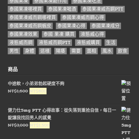
泰國果凍
泰國果凍副作用
泰國果凍吃法
泰國果凍哪裡買
泰國果凍喝酒
泰國果凍威而鋼PTT
泰國果凍威而鋼哪裡買
泰國果凍威而鋼心得
泰國果凍威而鋼蝦皮
泰國果凍心得
泰國果凍成分
泰國果凍效果
泰國 果凍 購買
液態威心得
液態威而鋼
液態威而鋼PTT
液態威購買
生活
男性
身體
這樣
陽痿
需要
面相
風水
飲食
商品
中途軟，小弟弟勃起硬度不夠
原
目
NT$
1,600
NT$
800
始
前
價
價
健力仕5mg PTT 心得故事：從失落到重拾自信，每日一
格：
格：
錠讓我找回男人的感覺
NT$1,600。
NT$800。
原
目
NT$
3,000
NT$
1,500
始
前