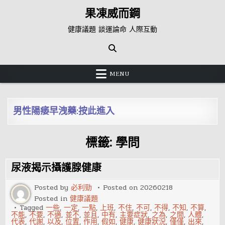
Skip
果凍威而鋼
to
content
健康議題 談運論命 人際互動
MENU
男性陽痿早洩藥:按此進入
標籤:
學問
尿液揭示攝護腺健康
Posted by
必利勁
Posted on
20260218
Posted in
健康議題
Tagged
一些
,
一定
,
一點
,
上班
,
不住
,
不可
,
不得
,
不知
,
不算
,
不能
,
不要
,
不適
,
並不
,
並且
,
中有
,
主要症狀
,
之為
,
之間
,
人體
,
代表
,
代謝
,
以及
,
位置
,
作用
,
假如
,
健康
,
健康狀況
,
僅僅
,
出來
,