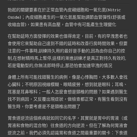
勃起的關鍵要素在於正常血管內皮襯細胞和一氧化氮(Nitric
Oxide)；內皮細胞產生的一氧化氮能幫助調節血管彈性(舒張或
收縮血管)，如果患有高血壓，血管中有可能產生生理變化
在幫助延時方面發揮的效果也值得肯定，目前，有的早洩患者也
會使用它來幫助自己達到不錯的延時和改善行房時間效果。但要
注意的一件事時,訓練持久用的最好是手動的,因為由你自己的控
制,在想射精時馬上暫停,這樣的漸進訓練才是真正對持久有效的,
若是電動型的,你無法即時停止,那恐怕會加速早洩的情況
身體上所有可能找錯醫生的病例，像是心悸胸悶，大多數人會找
心臟科；不明原因視線模糊、眼睛疲勞，想到就是眼科；耳鳴、
耳塞是耳鼻喉科；一般人怎麼會想是頸椎的問題？如果遇到醫生
找不到病因，又反覆出現症狀，做檢查都正常，有醫生看到沒有
醫生時，你要考慮是不是頸椎出問題了
胃食道逆流這個疾病就如同它的名字，其實就是胃中的胃液（或
胃液和食物的混合物）往食道的方向逆流。但在了解為何胃液會
逆流之前，我們必須先認識胃和食道之間最重要的關卡：下食道