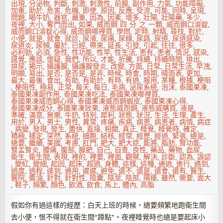
出現
,
分泌物
,
判斷
,
刺激
,
刺激性
,
前腺
,
副作用
,
力氣
,
功能障礙
,
加重
,
助於
,
危害
,
危機
,
即使
,
原因
,
反應
,
受涼
,
可能
,
同時
,
呈現
,
問題
,
喝牛奶
,
器官
,
嚴重
,
因為
,
因素
,
增多
,
壯陽
,
壯陽藥
,
多少
,
夜裡
,
大小
,
奪門而出
,
如果
,
威而鋼 四 分 之 一顆
,
威而鋼口溶錠
,
威而鋼口溶錠心得
,
威而鋼哪裡買
,
學問
,
定時
,
射精
,
尋找
,
對於
,
小便
,
就是
,
就會
,
就診
,
尿液
,
尿痛
,
尿線
,
尿路
,
尿道
,
尿道感染
,
尿道炎
,
尿頻
,
屬於
,
已經
,
帶來
,
延長
,
引發
,
引起
,
往往
,
很多
,
必利勁
,
必須
,
急性
,
性功能
,
性早
,
性生活
,
患有
,
患者
,
情況
,
感染
,
感覺
,
應該
,
懷疑
,
我們
,
所以
,
才能
,
折騰
,
持續
,
持續時間
,
排出
,
排尿
,
揭示
,
攝護腺
,
攝護腺發炎
,
改變
,
方面
,
日常
,
日常生活
,
早洩
,
明顯
,
易出
,
是否
,
是否是
,
是非
,
時候
,
時會
,
時期
,
晴雨表
,
更加
,
最大
,
最後
,
會出
,
有助
,
有助於
,
有時
,
有過
,
服用
,
某種
,
根據
,
梗阻
,
梗阻性
,
極易
,
正常
,
每天
,
每日
,
毛病
,
泌尿系統
,
泡沫
,
泰國果凍
,
泰國果凍副作用
,
泰國果凍吃法
,
泰國果凍哪裡買
,
泰國果凍威而鋼心得
,
泰國果凍威而鋼蝦皮
,
泰國果凍心得
,
泰國果凍成分
,
泰國果凍效果
,
液態威而鋼
,
液態威購買
,
液是
,
準確
,
滿意
,
無需
,
牛奶
,
特別
,
犀利
,
狀態
,
狀況
,
生活
,
生理
,
產生
,
用於
,
男人
,
男士
,
男性
,
異常
,
疼痛
,
疾病
,
病患
,
病患者
,
病情
,
病症
,
病變
,
發現
,
發生
,
盡快
,
直接
,
相關
,
真正
,
睡覺
,
睡覺時
,
確定
,
積極
,
穩定
,
突然
,
系統
,
細胞
,
結核
,
經常
,
經歷
,
經過
,
緊張
,
總是
,
總要
,
繼續
,
美國
,
考慮
,
肛門
,
肥大
,
肥大症
,
能將
,
脂肪
,
腎功能
,
腎盂腎炎
,
腰痛
,
腹部
,
腺肥
,
自己
,
自查
,
良性
,
藥品
,
藥物
,
血尿
,
衛生
,
衛生間
,
表現
,
裡的
,
裡要
,
裡面
,
觀察
,
解決
,
診斷
,
認為
,
誤認
,
變紅
,
變細
,
起因
,
起床
,
超過
,
身體
,
這樣
,
這種
,
通過
,
進行
,
遇到
,
過度
,
過程
,
達到
,
適用
,
遲遲
,
避免
,
還不
,
還是
,
還會
,
還有
,
醫生
,
醫院
,
醬油
,
針對
,
針對性
,
陰囊
,
陰莖
,
陰部
,
陽痿
,
雖然
,
需要
,
面大
,
鞋子
,
頻繁
,
顏色
,
飲酒
,
飲食
,
馬上
,
體內
,
高脂
假如你有過這樣的經歷：白天上班的時候，總要頻繁地跑衛生間
去小便，恨不得就在衛生間“蹲點”。夜裡睡覺時也總是要起床小