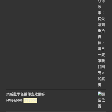
價
價
格：
格：
NT$3,000。
NT$1,500。
樂威壯學名藥便宜效果好
原
目
NT$
1,500
NT$
800
始
前