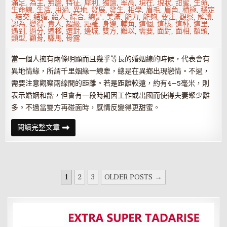
滿足
,
為主
,
無論
,
特征
,
犀利
,
獨論
,
率高
,
現在
,
現狀
,
甜蜜
,
生命
,
生命線
,
生活
,
用過
,
異地
,
發展
,
發生
,
相學
,
眉毛
,
眉角
,
積極
,
穩定
,
結交
,
結婚
,
給人
,
綜合
,
總是
,
美滿
,
能力
,
能夠
,
要注
,
觀察
,
解讀
,
認為
,
變得
,
貴人
,
超級
,
距離
,
身邊
,
輔角
,
這個
,
這樣
,
這種
,
這里
,
遇到
,
過分
,
遷移
,
選對
,
邊城
,
雙方
,
難以
,
需要
,
面對
,
面相
,
額頭
,
類型
,
顴骨
,
驛馬
,
骨露
當一個人擁有兩條明顯而且幾乎等長的婚姻線的時候，代表會有
異地情緣，所謂千里姻緣一線牽，總是在異鄉出現戀情。不過，
需要注意觀察兩線間的距離。若是距離較遠，約有4—5毫米，則
表示婚姻和諧，但會有一段時期因工作或出國而使得夫妻聚少離
多。不過當雙方再碰面時，感情反變得更甜蜜。
有
閱讀完整文章
這
五
大
特
征
的
文
人
1
2
3
OLDER POSTS →
最
章
容
易
分
發
生
頁
異
地