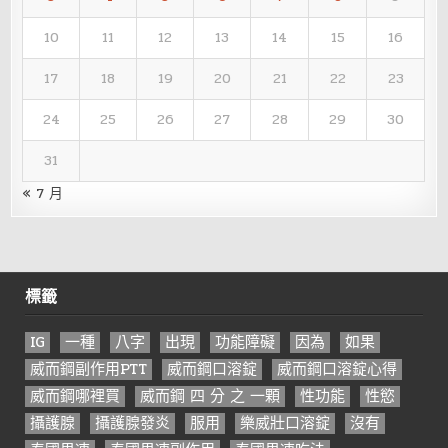
10
11
12
13
14
15
16
17
18
19
20
21
22
23
24
25
26
27
28
29
30
31
« 7 月
標籤
IG
一種
八字
出現
功能障礙
因為
如果
威而鋼副作用PTT
威而鋼口溶錠
威而鋼口溶錠心得
威而鋼哪裡買
威而鋼 四 分 之 一顆
性功能
性慾
攝護腺
攝護腺發炎
服用
樂威壯口溶錠
沒有