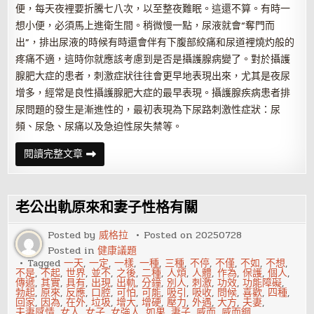
便，每天夜裡要折騰七八次，以至整夜難眠。這還不算。有時一
想小便，必須馬上進衛生間。稍微慢一點，尿液就會“奪門而
出”，排出尿液的時候有時還會伴有下腹部絞痛和尿道裡燒灼般的
疼痛不適，這時你就應該考慮到是否是攝護腺病變了。對於攝護
腺肥大症的患者，刺激症狀往往會更早地表現出來，尤其是夜尿
增多，經常是良性攝護腺肥大症的最早表現。攝護腺疾病患者排
尿問題的發生是漸進性的，最初表現為下尿路刺激性症狀：尿
頻、尿急、尿痛以及急迫性尿失禁等。
尿
閱讀完整文章
液
揭
示
攝
護
老公出軌原來和妻子性格有關
腺
健
康
Posted by
威格拉
Posted on
20250728
Posted in
健康議題
Tagged
一天
,
一定
,
一樣
,
一種
,
三種
,
不停
,
不僅
,
不如
,
不想
,
不是
,
不起
,
世界
,
並不
,
之後
,
二種
,
人煩
,
人體
,
作為
,
保護
,
個人
,
傳遞
,
其實
,
具有
,
出現
,
出軌
,
分鐘
,
別人
,
刺激
,
功效
,
功能障礙
,
勃起
,
原來
,
反應
,
口腔
,
可怕
,
可能
,
吸引
,
吸收
,
問候
,
喜歡
,
四種
,
回家
,
因為
,
在外
,
垃圾
,
增大
,
增硬
,
壓力
,
外遇
,
大方
,
夫妻
,
夫妻感情
,
女人
,
女子
,
女強人
,
如果
,
妻子
,
威而
,
威而鋼
,