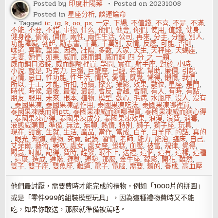
學
Posted by
印度壯陽藥
Posted on
20231008
問
Posted in
星座分析
,
談運論命
你
掌
Tagged
ic
,
ig
,
k
,
oo
,
ps
,
一定
,
下場
,
不值錢
,
不喜
,
不是
,
不滿
,
握
不能
,
不要
,
不錯
,
事物
,
什么
,
他們
,
他會
,
你們
,
使用
,
值錢
,
健身
,
了
健身器
,
偷偷
,
價值
,
兩性
,
兩性生活
,
公司
,
再來
,
分手
,
分鐘
,
別人
,
嗎
功能障礙
,
勃起
,
勵志書
,
千萬
,
千萬別
,
友情
,
反感
,
可能
,
否則
,
味道
,
喜歡
,
單單
,
因為
,
壯陽
,
多數
,
大家
,
天生
,
天秤座
,
天蝎座
,
夫妻
,
她們
,
如果
,
威而
,
威而鋼
,
威而鋼 四 分 之 一顆
,
威而鋼口溶錠
,
威而鋼哪裡買
,
學問
,
實在
,
射手座
,
對於
,
小時
,
小說
,
就是
,
巧克力
,
巨蟹
,
巨蟹座
,
已經
,
希望
,
幫助
,
廉價
,
引起
,
心情
,
忌口
,
性功能
,
性生活
,
情侶
,
愛情
,
感覺
,
懶得
,
懶惰
,
我們
,
所以
,
手工
,
才能
,
折扣
,
持續
,
探究
,
攝影
,
效果
,
數位
,
星座
,
是門
,
時代
,
時候
,
最後
,
最愛
,
最討
,
會反
,
會越
,
會開
,
有人
,
有時
,
有點
,
朋友
,
服用
,
未來
,
根本
,
植物
,
模型
,
歡心
,
毛病
,
水瓶座
,
沒人
,
沒有
,
泰國果凍
,
泰國果凍副作用
,
泰國果凍吃法
,
泰國果凍哪裡買
,
泰國果凍威而鋼ptt
,
泰國果凍威而鋼哪裡買
,
泰國果凍威而鋼心得
,
泰國果凍心得
,
泰國果凍成分
,
泰國果凍效果
,
浪漫
,
浪費
,
消毒
,
液態威購買
,
準備
,
無法
,
無聊
,
熱情
,
特別
,
獅子
,
獅子座
,
玩具
,
現在
,
甜食
,
生就
,
生活
,
產品
,
當作
,
當成
,
白羊
,
白羊座
,
的話
,
真的
,
眼光
,
知道
,
禮物
,
究竟
,
紀錄
,
習慣
,
老師
,
能力
,
能治
,
臨床
,
自己
,
艾菲爾
,
藝術
,
藥效
,
處女
,
處女座
,
蛋糕
,
血壓
,
被當
,
規律
,
覺得
,
觀念
,
討厭
,
記得
,
費時
,
趕緊
,
跟不上
,
送禮
,
這個
,
這有
,
這樣
,
這種
,
這麼
,
造成
,
進階
,
運動
,
運勢
,
那麼
,
金牛座
,
錄影
,
開花
,
雖然
,
雙子
,
雙子座
,
雙魚座
,
難道
,
電子
,
電腦
,
需要
,
類的
,
養成
,
高血壓
他們最討厭，需要費時才能完成的禮物，例如「1000片的拼圖」
或是「零件999的組裝模型玩具」，因為這種禮物費時又不能
吃，如果你敢送，那麼就準備被罵吧。