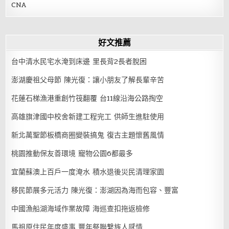
CNA
好文推薦
台中清水民宅水淹到床邊 里長背2長者脫困
澎湖慶祖父母節 陳光復：讓小朋友了解長輩辛苦
花蓮石梯漁港重創竹筏翻覆 台11線沿海公路掏空
高雄旗津國中校舍新建工程完工 供師生進駐使用
新北萬聖節板橋商圈變裝搞鬼 復古主題懷舊風情
桃園推動保友善環境 寵物公園6都最多
宜蘭蘇澳上百戶一度淹水 積水退後災民清理家園
移民節展多元活力 陳光復：澎湖因為海而包容、豐富
中國漁船湖海域作業故障 海巡查扣拖返檢修
馬祖原住民年度盛事 豐年祭聯繫族人感情