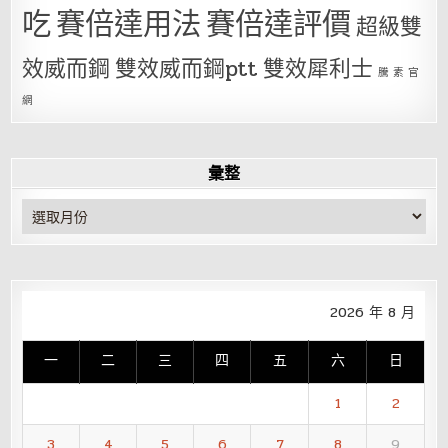
吃
賽倍達用法
賽倍達評價
超級雙
效威而鋼
雙效威而鋼ptt
雙效犀利士
騰 素 官
網
彙整
彙
整
2026 年 8 月
一
二
三
四
五
六
日
1
2
3
4
5
6
7
8
9