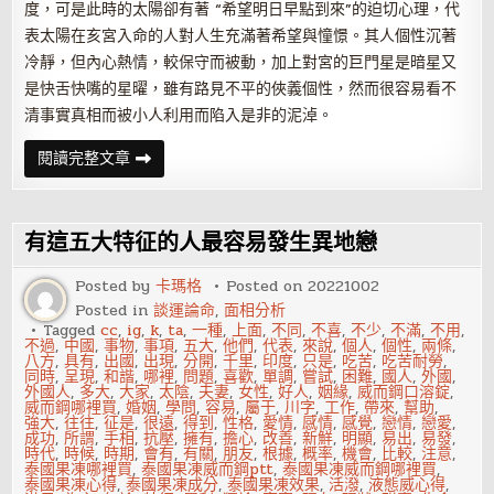
度，可是此時的太陽卻有著 “希望明日早點到來”的迫切心理，代
表太陽在亥宮入命的人對人生充滿著希望與憧憬。其人個性沉著
冷靜，但內心熱情，較保守而被動，加上對宮的巨門星是暗星又
是快舌快嘴的星曜，雖有路見不平的俠義個性，然而很容易看不
清事實真相而被小人利用而陷入是非的泥淖。
紫
閱讀完整文章
微
命
盤
解
析
有這五大特征的人最容易發生異地戀
——
太
陽
Posted by
卡瑪格
Posted on
20221002
在
Posted in
談運論命
,
面相分析
巳、
亥
Tagged
cc
,
ig
,
k
,
ta
,
一種
,
上面
,
不同
,
不喜
,
不少
,
不滿
,
不用
,
宮
不過
,
中國
,
事物
,
事項
,
五大
,
他們
,
代表
,
來說
,
個人
,
個性
,
兩條
,
獨
八方
,
具有
,
出國
,
出現
,
分開
,
千里
,
印度
,
只是
,
吃苦
,
吃苦耐勞
,
坐
同時
,
呈現
,
和諧
,
哪裡
,
問題
,
喜歡
,
單調
,
嘗試
,
困難
,
國人
,
外國
,
外國人
,
多大
,
大家
,
太陰
,
夫妻
,
女性
,
好人
,
姻緣
,
威而鋼口溶錠
,
威而鋼哪裡買
,
婚姻
,
學問
,
容易
,
屬于
,
川字
,
工作
,
帶來
,
幫助
,
強大
,
往往
,
征是
,
很遠
,
得到
,
性格
,
愛情
,
感情
,
感覺
,
戀情
,
戀愛
,
成功
,
所謂
,
手相
,
抗壓
,
擁有
,
擔心
,
改善
,
新鮮
,
明顯
,
易出
,
易發
,
時代
,
時候
,
時期
,
會有
,
有關
,
朋友
,
根據
,
概率
,
機會
,
比較
,
注意
,
泰國果凍哪裡買
,
泰國果凍威而鋼ptt
,
泰國果凍威而鋼哪裡買
,
泰國果凍心得
,
泰國果凍成分
,
泰國果凍效果
,
活潑
,
液態威心得
,