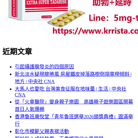
近期文章
引起攝護腺發炎的四個原因
新北淡水疑現龍捲風 房屋鐵皮掉落路樹倒塌電桿傾斜 |
地方 | 中央社 CNA
大馬人也愛吃 台灣美食征服在地味蕾 | 生活 | 中央社
CNA
從「火車醫院」變身親子樂園 高雄親子遊樂園區開幕
首日人氣爆棚
香港魯班廣悅堂「青年魯班選舉2026頒獎典禮」圓滿舉
行
彰化市模範父親表揚活動