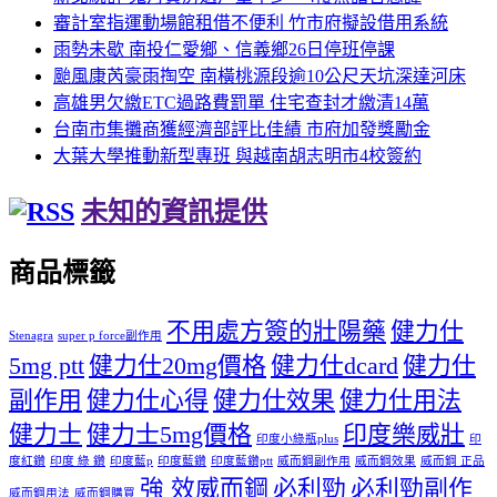
審計室指運動場館租借不便利 竹市府擬設借用系統
雨勢未歇 南投仁愛鄉、信義鄉26日停班停課
颱風康芮豪雨掏空 南橫桃源段逾10公尺天坑深達河床
高雄男欠繳ETC過路費罰單 住宅查封才繳清14萬
台南市集攤商獲經濟部評比佳績 市府加發獎勵金
大葉大學推動新型專班 與越南胡志明市4校簽約
未知的資訊提供
商品標籤
不用處方簽的壯陽藥
健力仕
Stenagra
super p force副作用
5mg ptt
健力仕20mg價格
健力仕dcard
健力仕
副作用
健力仕心得
健力仕效果
健力仕用法
健力士
健力士5mg價格
印度樂威壯
印度小綠瓶plus
印
度紅鑽
印度 綠 鑽
印度藍p
印度藍鑽
印度藍鑽ptt
威而鋼副作用
威而鋼效果
威而鋼 正品
強 效威而鋼
必利勁
必利勁副作
威而鋼用法
威而鋼購買