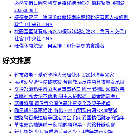
必然完借日圓套利交易將終結 預期升值趕緊買回補滿｜
20260808｜
接待美智庫 徐國勇談藍綠兩岸路線盼速審無人機條例 |
政治 | 中央社 CNA
桃園盃籃球賽廠商以AI假球隊報名灌水 負責人交保 |
社會 | 中央社 CNA
旺偉休閒航空 何孟揆：飛行夢想的實踐者
好文推薦
竹市敬老、愛心卡擴大藥局使用 1/20起增至30家
民控幼兒遭性侵被吃案 台南教局反控惡意攻擊女承辦
交通部盤點中市63處易肇事路口 國土署補助逾億改善
嘉縣推動犬便不落地 飼主未撿起恐「黃金變罰金」
寒假將屆 黃偉哲公開信籲注意安全及親子相處
颱風凱米暴雨挹注 南化、烏山頭及白河3水庫蓄滿
鐵路警百米速度尋回定情金手鍊 異國情侶難忘的過年
草屯鎮長補選前一夜 簡賜勝拜票、蔡銘軒辦晚會
新北統計 鬼月買房過戶量不少、4樓無諧音忌諱