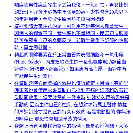
咽癌佔男性癌症發生率之第12位，一般而言，男女比例
約3比1。好發年齡為中年40至50歲，少數會有20歲以下
的年輕患者，至於發生原因乃多重原因構成
這裡要請大家注意的是，副作用不是每個人都會發生，
因個人的體質不同，發生率也不盡相同，民眾初次服藥
時可多觀察自己的身體反應，若發生嚴重不舒服的情形
時，需立即就醫。
勃起的關鍵要素在於正常血管內皮襯細胞和一氧化氮
(Nitric Oxide)；內皮細胞產生的一氧化氮能幫助調節血
管彈性(舒張或收縮血管)，如果患有高血壓，血管中有
可能產生生理變化
在幫助延時方面發揮的效果也值得肯定，目前，有的早
洩患者也會使用它來幫助自己達到不錯的延時和改善行
房時間效果。但要注意的一件事時,訓練持久用的最好是
手動的,因為由你自己的控制,在想射精時馬上暫停,這樣
的漸進訓練才是真正對持久有效的,若是電動型的,你無法
即時停止,那恐怕會加速早洩的情況
身體上所有可能找錯醫生的病例，像是心悸胸悶，大多