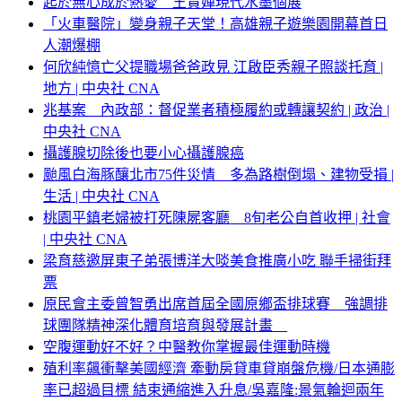
起於無心成於熱愛 王貴嬋現代水墨個展
「火車醫院」變身親子天堂！高雄親子遊樂園開幕首日
人潮爆棚
何欣純憶亡父提職場爸爸政見 江啟臣秀親子照談托育 |
地方 | 中央社 CNA
兆基案 內政部：督促業者積極履約或轉讓契約 | 政治 |
中央社 CNA
攝護腺切除後也要小心攝護腺癌
颱風白海豚釀北市75件災情 多為路樹倒塌、建物受損 |
生活 | 中央社 CNA
桃園平鎮老婦被打死陳屍客廳 8旬老公自首收押 | 社會
| 中央社 CNA
梁育慈邀屏東子弟張博洋大啖美食推廣小吃 聯手掃街拜
票
原民會主委曾智勇出席首屆全國原鄉盃排球賽 強調排
球團隊精神深化體育培育與發展計畫
空腹運動好不好？中醫教你掌握最佳運動時機
殖利率飆衝擊美國經濟 牽動房貸車貸崩盤危機/日本通膨
率已超過目標 結束通縮進入升息/吳嘉隆:景氣輪迴兩年