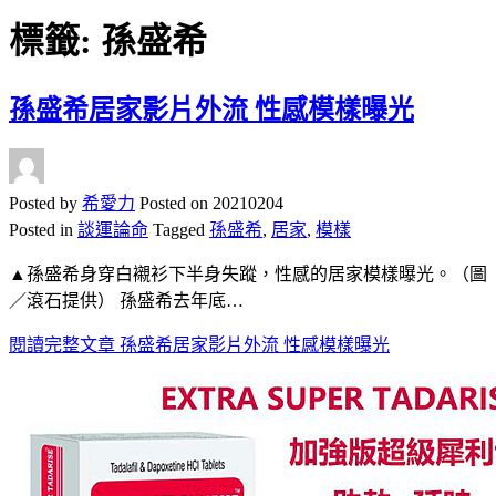
標籤:
孫盛希
孫盛希居家影片外流 性感模樣曝光
Posted by
希愛力
Posted on
20210204
Posted in
談運論命
Tagged
孫盛希
,
居家
,
模樣
▲孫盛希身穿白襯衫下半身失蹤，性感的居家模樣曝光。（圖
／滾石提供） 孫盛希去年底…
閱讀完整文章
孫盛希居家影片外流 性感模樣曝光