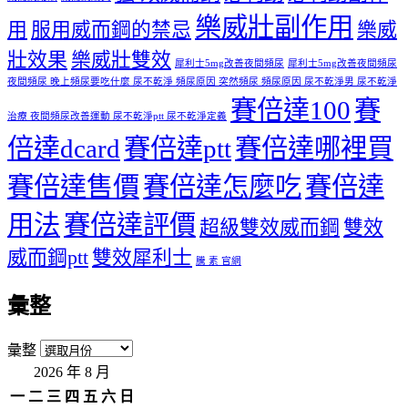
樂威壯副作用
用
服用威而鋼的禁忌
樂威
壯效果
樂威壯雙效
犀利士5mg改善夜間頻尿
犀利士5mg改善夜間頻尿
夜間頻尿 晚上頻尿要吃什麼 尿不乾淨 頻尿原因 突然頻尿 頻尿原因 尿不乾淨男 尿不乾淨
賽倍達100
賽
治療 夜間頻尿改善運動 尿不乾淨ptt 尿不乾淨定義
倍達dcard
賽倍達ptt
賽倍達哪裡買
賽倍達售價
賽倍達怎麼吃
賽倍達
用法
賽倍達評價
超級雙效威而鋼
雙效
威而鋼ptt
雙效犀利士
騰 素 官網
彙整
彙整
2026 年 8 月
一
二
三
四
五
六
日