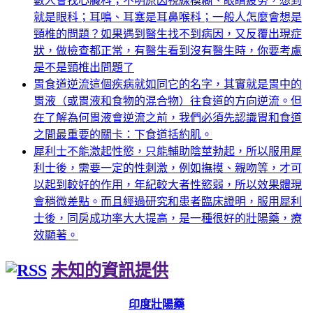
數人會找心臟科；不明原因視線模糊、眼睛疲勞，想到
就是眼科；耳鳴、耳塞是耳鼻喉科；一般人怎麼會想是
頸椎的問題？如果遇到醫生找不到病因，又反覆出現症
狀，做檢查都正常，有醫生看到沒有醫生時，你要考慮
是不是頸椎出問題了
胃食道逆流這個疾病就如同它的名字，其實就是胃中的
胃液（或胃液和食物的混合物）往食道的方向逆流。但
在了解為何胃液會逆流之前，我們必須先認識胃和食道
之間最重要的關卡：下食道括約肌。
犀利士不能激起性慾，只能輔助陰莖勃起，所以服用犀
利士後，需要一定的性刺激，例如撫摸、親吻等，才可
以起到較好的作用，年紀較大者性慾弱，所以效果體現
會稍微差點。而且經過研究和患者臨床證明，服用犀利
士後，同房成功率大大提高，是一種很好的壯陽藥，療
效顯著。
未知的資訊提供
印度壯陽藥