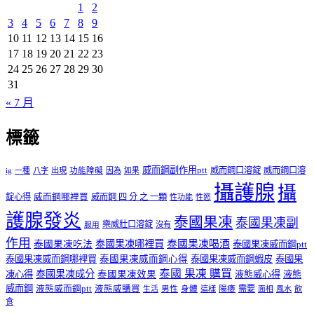
1
2
3
4
5
6
7
8
9
10
11
12
13
14
15
16
17
18
19
20
21
22
23
24
25
26
27
28
29
30
31
« 7 月
標籤
威而鋼副作用ptt
威而鋼口溶錠
威而鋼口溶
ig
一種
八字
出現
功能障礙
因為
如果
攝護腺
攝
錠心得
威而鋼哪裡買
威而鋼 四 分 之 一顆
性功能
性慾
護腺發炎
泰國果凍
泰國果凍副
樂威壯口溶錠
沒有
服用
作用
泰國果凍哪裡買
泰國果凍喝酒
泰國果凍吃法
泰國果凍威而鋼ptt
泰國果凍威而鋼哪裡買
泰國果凍威而鋼心得
泰國果凍威而鋼蝦皮
泰國果
泰國 果凍 購買
泰國果凍成分
凍心得
泰國果凍效果
液態威心得
液態
威而鋼
液態威而鋼ptt
液態威購買
男性
陽痿
需要
生活
身體
這樣
面相
風水
飲
食