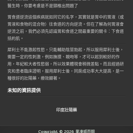
醫生時，你要考慮是不是頸椎出問題了
胃食道逆流這個疾病就如同它的名字，其實就是胃中的胃液（或
胃液和食物的混合物）往食道的方向逆流。但在了解為何胃液會
逆流之前，我們必須先認識胃和食道之間最重要的關卡：下食道
括約肌。
犀利士不能激起性慾，只能輔助陰莖勃起，所以服用犀利士後，
需要一定的性刺激，例如撫摸、親吻等，才可以起到較好的作
用，年紀較大者性慾弱，所以效果體現會稍微差點。而且經過研
究和患者臨床證明，服用犀利士後，同房成功率大大提高，是一
種很好的壯陽藥，療效顯著。
未知的資訊提供
印度壯陽藥
Copyright © 2026 果凍威而鋼