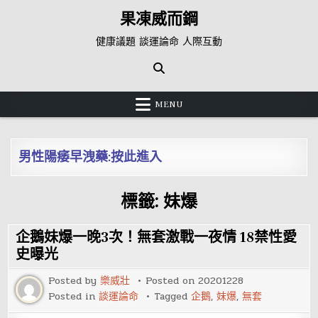
Skip
果凍威而鋼
to
content
健康議題 談運論命 人際互動
MENU
男性陽痿早洩藥:按此進入
標籤:
妹爆
企鵝妹爆一晚3次！無套激戰一夜情 18禁性愛
史曝光
Posted by
樂威壯
Posted on
20201228
Posted in
談運論命
Tagged
企鵝
,
妹爆
,
無套