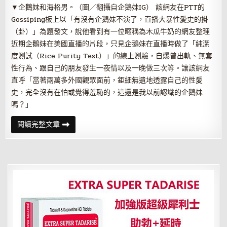
▼企鵝妹和海格男。（圖／翻攝自企鵝妹IG） 該網友在PTT的
Gossiping板上以「有沒有企鵝妹不演了，直播大暴性愛史的掛
（卦）」為題發文，說他看到有一位暱稱為木瓜牛奶的網友整理
近期企鵝妹在美國直播的片段，只見企鵝妹在直播時做了「純潔
度測試（Rice Purity Test）」的線上測驗，自爆曾出軌、無套
性行為、跟自己的朋友發生一夜情以及一晚做三次等。讓該網友
直呼「當著兩萬多外國觀眾面前，鉅細無遺地透露自己的性愛
史，完全沒有在怕或覺得羞恥的，這還是我以前認識的企鵝妹
嗎？」
企
閱讀完整文章
鵝
妹
爆
一
晚
3
次！
無
套
激
戰
一
夜
情