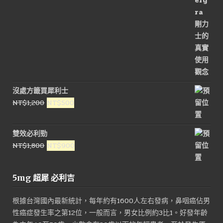
沒處方籤買犀利士
原
目
NT$
1,200
NT$
500
始
前
價
價
雙效必利勁
格：
格：
原
目
NT$
1,800
NT$
900
NT$1,200。
NT$500。
始
前
價
價
5mg 超犀 必利吉
格：
格：
NT$1,800。
NT$900。
根據台灣國內最新統計，每年約有1600人左右發病，鼻咽癌佔男
性癌症發生率之第12位，一般而言，男女比例約3比1。好發年齡