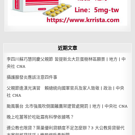
18
禁
性
愛
史
曝
光
近期文章
李四川蘇巧慧同慶父親節 皆提新北大巨蛋樹林區願景 | 地方 | 中
央社 CNA
攝護腺發炎應該注意四件事
父親節逢漢光演習 賴總統向國軍官兵及家人致敬 | 政治 | 中央
社 CNA
颱風襲台 北市強風吹倒圍籬鷹架建管處開罰 | 地方 | 中央社 CNA
晚上吃薑等於吃砒霜有科學依據嗎？
連公教也限貸？築巢優利貸額度不足怎麼辦？3 大公教房貸替代