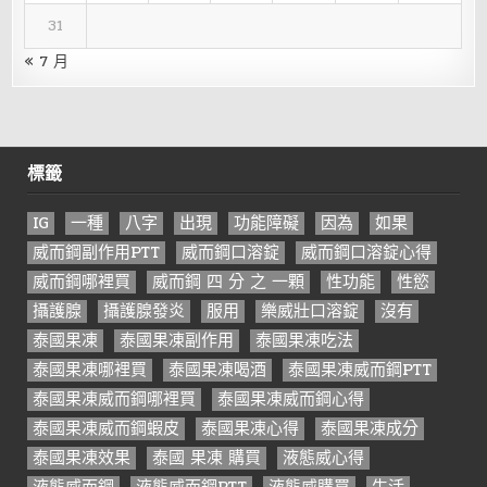
31
« 7 月
標籤
IG
一種
八字
出現
功能障礙
因為
如果
威而鋼副作用PTT
威而鋼口溶錠
威而鋼口溶錠心得
威而鋼哪裡買
威而鋼 四 分 之 一顆
性功能
性慾
攝護腺
攝護腺發炎
服用
樂威壯口溶錠
沒有
泰國果凍
泰國果凍副作用
泰國果凍吃法
泰國果凍哪裡買
泰國果凍喝酒
泰國果凍威而鋼PTT
泰國果凍威而鋼哪裡買
泰國果凍威而鋼心得
泰國果凍威而鋼蝦皮
泰國果凍心得
泰國果凍成分
泰國果凍效果
泰國 果凍 購買
液態威心得
液態威而鋼
液態威而鋼PTT
液態威購買
生活