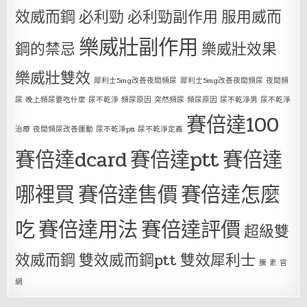
效威而鋼
必利勁
必利勁副作用
服用威而
樂威壯副作用
鋼的禁忌
樂威壯效果
樂威壯雙效
犀利士5mg改善夜間頻尿
犀利士5mg改善夜間頻尿 夜間頻
尿 晚上頻尿要吃什麼 尿不乾淨 頻尿原因 突然頻尿 頻尿原因 尿不乾淨男 尿不乾淨
賽倍達100
治療 夜間頻尿改善運動 尿不乾淨ptt 尿不乾淨定義
賽倍達dcard
賽倍達ptt
賽倍達
哪裡買
賽倍達售價
賽倍達怎麼
吃
賽倍達用法
賽倍達評價
超級雙
效威而鋼
雙效威而鋼ptt
雙效犀利士
騰 素 官
網