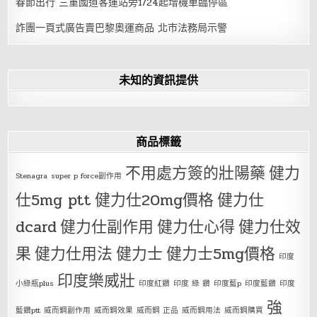
春節出行 三重國道客運站旁1/24起增機車臨停區
詐團一頁式廣告賣巴黎奧運商品 北市法務局示警
未知的資訊提供
商品標籤
不用處方簽的壯陽藥
健力
Stenagra
super p force副作用
仕5mg ptt
健力仕20mg價格
健力仕
dcard
健力仕副作用
健力仕心得
健力仕效
果
健力仕用法
健力士
健力士5mg價格
印度
印度樂威壯
小綠瓶plus
印度紅鑽
印度 綠 鑽
印度藍p
印度藍鑽
印度
強
藍鑽ptt
威而鋼副作用
威而鋼效果
威而鋼 正品
威而鋼用法
威而鋼購買