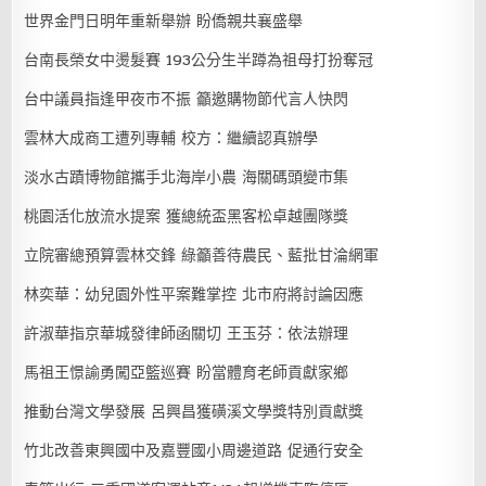
世界金門日明年重新舉辦 盼僑親共襄盛舉
台南長榮女中燙髮賽 193公分生半蹲為祖母打扮奪冠
台中議員指逢甲夜市不振 籲邀購物節代言人快閃
雲林大成商工遭列專輔 校方：繼續認真辦學
淡水古蹟博物館攜手北海岸小農 海關碼頭變市集
桃園活化放流水提案 獲總統盃黑客松卓越團隊獎
立院審總預算雲林交鋒 綠籲善待農民、藍批甘淪網軍
林奕華：幼兒園外性平案難掌控 北市府將討論因應
許淑華指京華城發律師函關切 王玉芬：依法辦理
馬祖王憬諭勇闖亞籃巡賽 盼當體育老師貢獻家鄉
推動台灣文學發展 呂興昌獲磺溪文學獎特別貢獻獎
竹北改善東興國中及嘉豐國小周邊道路 促通行安全