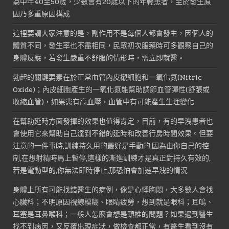
為中年40至50歲，少數會有20歲以下的年輕患者，至於發生原
因乃多重原因構成
這裡要請大家注意的是，副作用不是每個人都會發生，因個人的
體質不同，發生率也不盡相同，民眾初次服藥時可多觀察自己的
身體反應，若發生嚴重不舒服的情形時，需立即就醫。
勃起的關鍵要素在於正常血管內皮襯細胞和一氧化氮(Nitric
Oxide)；內皮細胞產生的一氧化氮能幫助調節血管彈性(舒張或
收縮血管)，如果患有高血壓，血管中有可能產生生理變化
在幫助延時方面發揮的效果也值得肯定，目前，有的早洩患者也
會使用它來幫助自己達到不錯的延時和改善行房時間效果。但要
注意的一件事時,訓練持久用的最好是手動的,因為由你自己的控
制,在想射精時馬上暫停,這樣的漸進訓練才是真正對持久有效的,
若是電動型的,你無法即時停止,那恐怕會加速早洩的情況
身體上所有可能找錯醫生的病例，像是心悸胸悶，大多數人會找
心臟科；不明原因視線模糊、眼睛疲勞，想到就是眼科；耳鳴、
耳塞是耳鼻喉科；一般人怎麼會想是頸椎的問題？如果遇到醫生
找不到病因，又反覆出現症狀，做檢查都正常，有醫生看到沒有