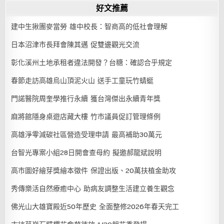
好文推薦
建中生揪團麥當勞 雄中校長：智商高的低社會理解
日本沼津市長拜會陳其邁 促雙邊觀光交流
彰化溪州土地承租者違法開發？台糖：確認合乎規定
春節走訪高雄烏山頂泥火山 送手工童玩竹蜻蜓
門諾醫院周奎學推行永續 獲台灣傑出永續青年獎
麻將館隱身桌遊店藏大樓 竹市議員促訂管理條例
高雄淨零減碳社區營造受理申請 最高補助30萬元
台智光專案小組28日開會查母約 擬邀郝龍斌說明
高市圖好繪芽獎繪本徵件 保證出版、20萬扶植金助攻
秀傳樂活自然療癒中心 助病友調整生活建立養生觀念
佛光山大雄寶殿近50年歷史 全面整修2026年春天完工