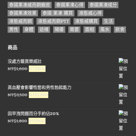
泰國果凍威而鋼蝦皮
泰國果凍心得
泰國果凍成分
泰國果凍效果
泰國 果凍 購買
液態威心得
液態威而鋼
液態威而鋼PTT
液態威購買
生活
男性
身體
這樣
陽痿
需要
面相
風水
飲食
商品
沒處方籤買樂威壯
原
目
NT$
1,600
NT$
800
始
前
價
價
高血壓會影響性慾和男性勃起能力
格：
格：
原
目
NT$
3,500
NT$
1,800
NT$1,600。
NT$800。
始
前
價
價
因早洩問題而分手約佔20%
格：
格：
原
目
NT$
1,800
NT$
900
NT$3,500。
NT$1,800。
始
前
價
價