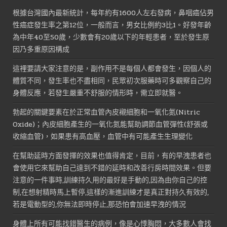
根據台灣國內最新統計，每年約有1600人左右發病，鼻咽癌佔男
性癌症發生率之第12位，一般而言，男女比例約3比1。好發年齡
為中年40至50歲，少數會有20歲以下的年輕患者，至於發生原
因乃多重原因構成
這裡要請大家注意的是，副作用不是每個人都會發生，因個人的
體質不同，發生率也不盡相同，民眾初次服藥時可多觀察自己的
身體反應，若發生嚴重不舒服的情形時，需立即就醫。
勃起的關鍵要素在於正常血管內皮襯細胞和一氧化氮(Nitric
Oxide)；內皮細胞產生的一氧化氮能幫助調節血管彈性(舒張或
收縮血管)，如果患有高血壓，血管中有可能產生生理變化
在幫助延時方面發揮的效果也值得肯定，目前，有的早洩患者也
會使用它來幫助自己達到不錯的延時和改善行房時間效果。但要
注意的一件事時,訓練持久用的最好是手動的,因為由你自己的控
制,在想射精時馬上暫停,這樣的漸進訓練才是真正對持久有效的,
若是電動型的,你無法即時停止,那恐怕會加速早洩的情況
身體上所有可能找錯醫生的病例，像是心悸胸悶，大多數人會找