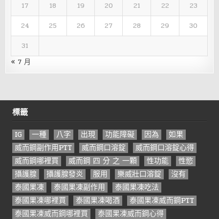
17
18
19
20
21
22
23
24
25
26
27
28
29
30
31
« 7 月
標籤
IG
一種
八字
出現
功能障礙
因為
如果
威而鋼副作用PTT
威而鋼口溶錠
威而鋼口溶錠心得
威而鋼哪裡買
威而鋼 四 分 之 一顆
性功能
性慾
攝護腺
攝護腺發炎
服用
樂威壯口溶錠
沒有
泰國果凍
泰國果凍副作用
泰國果凍吃法
泰國果凍哪裡買
泰國果凍喝酒
泰國果凍威而鋼PTT
泰國果凍威而鋼哪裡買
泰國果凍威而鋼心得