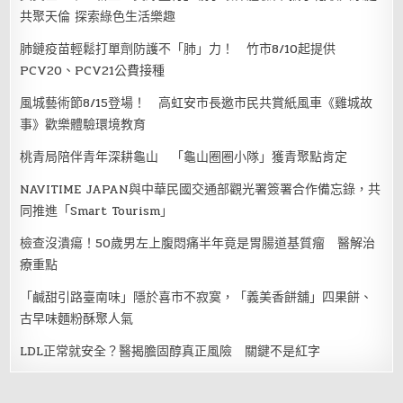
共聚天倫 探索綠色生活樂趣
肺鏈疫苗輕鬆打單劑防護不「肺」力！ 竹市8/10起提供
PCV20、PCV21公費接種
風城藝術節8/15登場！ 高虹安市長邀市民共賞紙風車《雞城故
事》歡樂體驗環境教育
桃青局陪伴青年深耕龜山 「龜山圈圈小隊」獲青聚點肯定
NAVITIME JAPAN與中華民國交通部觀光署簽署合作備忘錄，共
同推進「Smart Tourism」
檢查沒潰瘍！50歲男左上腹悶痛半年竟是胃腸道基質瘤 醫解治
療重點
「鹹甜引路臺南味」隱於喜市不寂寞，「義美香餅舖」四果餅、
古早味麵粉酥聚人氣
LDL正常就安全？醫揭膽固醇真正風險 關鍵不是紅字