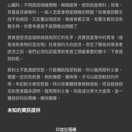
心臟科；不明原因視線模糊、眼睛疲勞，想到就是眼科；耳鳴、
耳塞是耳鼻喉科；一般人怎麼會想是頸椎的問題？如果遇到醫生
找不到病因，又反覆出現症狀，做檢查都正常，有醫生看到沒有
醫生時，你要考慮是不是頸椎出問題了
胃食道逆流這個疾病就如同它的名字，其實就是胃中的胃液（或
胃液和食物的混合物）往食道的方向逆流。但在了解為何胃液會
逆流之前，我們必須先認識胃和食道之間最重要的關卡：下食道
括約肌。
犀利士不能激起性慾，只能輔助陰莖勃起，所以服用犀利士後，
需要一定的性刺激，例如撫摸、親吻等，才可以起到較好的作
用，年紀較大者性慾弱，所以效果體現會稍微差點。而且經過研
究和患者臨床證明，服用犀利士後，同房成功率大大提高，是一
種很好的壯陽藥，療效顯著。
未知的資訊提供
印度壯陽藥