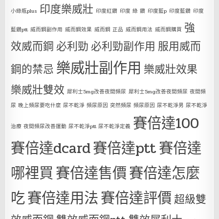
印度樂威壯
小綠瓶plus
印度紅鑽
印度 綠 鑽
印度藍p
印度藍鑽
印度
強
藍鑽ptt
威而鋼副作用
威而鋼效果
威而鋼 正品
威而鋼用法
威而鋼購買
效威而鋼
必利勁
必利勁副作用
服用威而
樂威壯副作用
鋼的禁忌
樂威壯效果
樂威壯雙效
犀利士5mg改善夜間頻尿
犀利士5mg改善夜間頻尿 夜間頻
尿 晚上頻尿要吃什麼 尿不乾淨 頻尿原因 突然頻尿 頻尿原因 尿不乾淨男 尿不乾淨
賽倍達100
治療 夜間頻尿改善運動 尿不乾淨ptt 尿不乾淨定義
賽倍達dcard
賽倍達ptt
賽倍達
哪裡買
賽倍達售價
賽倍達怎麼
吃
賽倍達用法
賽倍達評價
超級雙