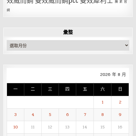
效威而鋼
雙效威而鋼ptt
雙效犀利士
騰 素 官
網
彙整
彙
整
2026 年 8 月
一
二
三
四
五
六
日
1
2
3
4
5
6
7
8
9
10
11
12
13
14
15
16