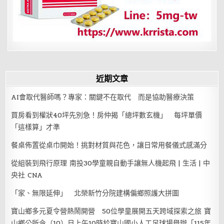
近期文章
AI會取代醫師嗎？專家：關鍵不在取代 而是協助醫療決策
買房看到權狀40坪先別急！房仲揭「總坪數玄機」 每坪單價
「這樣算」才準
餐桌佈置從桌巾開始！挑對材質與花色，讓日常用餐儀式感滿分
從組裝到飛行原理 南投30學童親自動手讓無人機起飛 | 生活 | 中
央社 CNA
「家、無限延伸」 北榮新竹分院建構偏鄉照護大拼圖
寶山鄉多元夏令營熱鬧開營 50位學童展開五天跨域探索之旅 寶
山鄉公所今（10）日上午10時於寶山國小人工足球場舉辦「115年