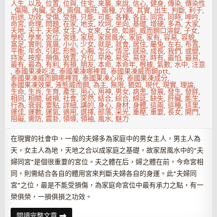
人生
,
以及
,
位置
,
位與
,
住宅
,
來襲
,
來說
,
信心
,
健身
,
傳染
,
傳染性
,
傷陽
,
內臟
,
全身
,
兩個
,
兩旺
,
兩種
,
六親
,
其實
,
出生
,
判斷
,
利于
,
前途
,
功效
,
受傷
,
受損
,
只能
,
可能
,
各種
,
各自
,
同宮
,
同時
,
呻吟
,
命宮
,
命理
,
問題
,
在家
,
地支
,
坎坷
,
坐向
,
基礎
,
增硬
,
多為
,
大家
,
天地
,
天干
,
夫婦
,
女主人
,
女來
,
女命
,
如廁
,
威而鋼口溶錠
,
子女
,
學校
,
學業
,
宮位
,
宮逢
,
家居
,
家居風水
,
家庭
,
家有
,
容易
,
容貌
,
富足
,
實則
,
寬廣
,
小小
,
少女
,
就是
,
就會
,
居住
,
屬兔
,
左右
,
布置
,
平衡
,
年命
,
引起
,
形態
,
心胸
,
怎么
,
情況
,
感染
,
成長
,
我們
,
或變
,
持家
,
按摩
,
損傷
,
放置
,
方位
,
早晚
,
易受
,
易發
,
時有
,
最怕
,
最易
,
最有
,
最為
,
有利
,
有損
,
朋友
,
本命
,
本命年
,
根據
,
氣數
,
水中
,
注意
,
泰國果凍吃法
,
泰國果凍哪裡買
,
泰國果凍威而鋼ptt
,
泰國果凍威而鋼哪裡買
,
泰國果凍心得
,
泰國果凍成分
,
泰國果凍效果
,
液態威而鋼
,
為主
,
無限
,
猶如
,
現代
,
現實
,
理論
,
生命
,
生肖
,
生育
,
產生
,
用心
,
用神
,
男女
,
病患
,
發展
,
發生
,
發胖
,
相同
,
相關
,
破損
,
社會
,
突然
,
結合
,
綜合
,
綿延
,
缺失
,
肝臟
,
能生
,
行為
,
衰弱
,
要點
,
詳細
,
講的
,
身心
,
身材
,
身體
,
這兩
,
這種
,
這里
,
運佳
,
運數
,
運氣
,
適用
,
選擇
,
部落
,
采光
,
重壓
,
重要
,
長女
,
開門
,
阻礙
,
需防
,
震卦
,
領導
,
領袖
,
風水
,
魅力
在現實的社會中，一般的夫婦多為家庭中的男女主人，男主人為
天，女主人為地，天地之合以成家庭之基礎，故家居風水中的“夫
婦同宮”是個很重要的宮位。夫之體在后，婦之體在前，今命宮相
同，則需結合各自的體用宮來判斷夫婦各自的身運。此“夫婦同
宮”之位，最是不能受損傷，為家庭命宮位中最有承力之點，有一
榮俱榮，一損俱損之功效。
卯
閱讀完整文章