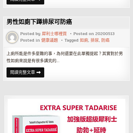
年
出
生
之
人
男性如廁下蹲排尿可防癌
（生
肖
屬
Posted by
犀利士哪裡買
Posted on
20200513
兔）
Posted in
健康議題
Tagged
如廁
,
排尿
,
防癌
家
居
風
水
上廁所能是件多麼難的事，為何還要在此單獨提起？其實對於男
布
性如廁來說是有很多講究的…
置
要
點
男
閱讀完整文章
性
如
廁
下
蹲
排
尿
可
防
癌