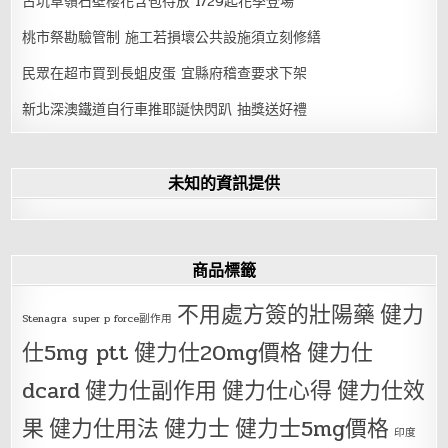
古坑草嶺石壁櫻花含苞待放 1/29起花季登場
桃市祭勘驗管制 施工若損壞公共設施須立刻修繕
民眾在超市買到長蛆皮蛋 宜縣府稽查要求下架
新北深澳鐵道自行車推耶誕快閃趴 抽獎送好禮
未知的資訊提供
商品標籤
不用處方簽的壯陽藥
健力
Stenagra
super p force副作用
仕5mg ptt
健力仕20mg價格
健力仕
dcard
健力仕副作用
健力仕心得
健力仕效
果
健力仕用法
健力士
健力士5mg價格
印度