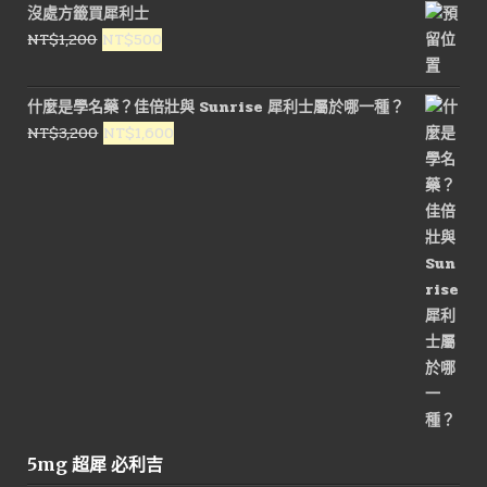
沒處方籤買犀利士
格：
格：
原
目
NT$
1,200
NT$
500
NT$1,800。
NT$900。
始
前
價
價
什麼是學名藥？佳倍壯與 Sunrise 犀利士屬於哪一種？
格：
格：
原
目
NT$
3,200
NT$
1,600
NT$1,200。
NT$500。
始
前
價
價
格：
格：
NT$3,200。
NT$1,600。
5mg 超犀 必利吉