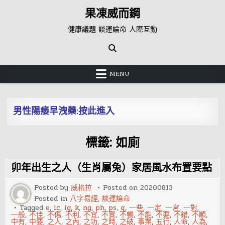
Skip
果凍威而鋼
to
content
健康議題 談運論命 人際互動
MENU
男性陽痿早洩藥:按此進入
標籤:
如廁
卯年出生之人（生肖屬兔）家居風水布置要點
Posted by
威格拉
Posted on
20200813
Posted in
八字易經
,
談運論命
Tagged
e
,
ic
,
ig
,
k
,
ng
,
ph
,
ps
,
q
,
一些
,
一定
,
一宮
,
一對
,
一般
,
不佳
,
不傷
,
不利
,
不宜
,
不實
,
不暢
,
不能
,
不要
,
不錯
,
不順
,
中有
,
中要
,
之人
,
之內
,
之功
,
之時
,
之破
,
事業
,
五行
,
人命
,
人為
,