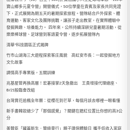
寶山鄉多元夏令營」開營儀式，50位學童在貴賓及家長共同見證
下，正式展開為期五天的暑期探索旅程。營隊結合戶外探索、體
育運動、客家文化及團隊挑戰，讓孩子走出教室，在實際體驗中
發掘興趣、培養能力。 四年來，公所持續深耕兒童暑期活動，從
樂樂棒球營、足球營到客語夏令營，逐步拓展營隊內
清華²科技園區正式揭牌
竹市山湖海三大遊程探索客庄風貌 高虹安市長：一起發掘地方
文化故事
調情高手專業版，五關訓練
兆基屋管再換高層！宏碁接掌2天急撤出 王貴增接代理總座、
8/21股臨會改組
台灣賞花追楓全年曆：從櫻花到芒草，每個月該去哪裡一眼看懂
新手畫韓妝總少了「那個感覺」？關鍵在腮紅位置比你想的高3公
分
美贊臣「罐蓋新生．贊綠童行」親子環保體驗日 攜手低收入家庭