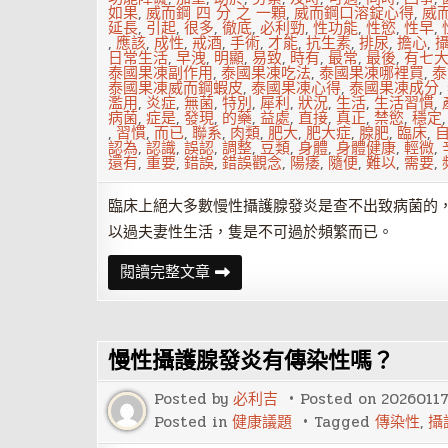
如果
,
威而鋼 四 分 之 一顆
,
威而鋼口溶錠心得
,
威
延長
,
引起
,
很多
,
徹底
,
必利勁
,
性功能
,
性慾
,
性早
,
,
應該
,
成性
,
戒酒
,
手術
,
才能
,
抗生素
,
排尿
,
擔心
,
日常生活
,
早洩
,
明顯
,
易致
,
時有
,
最常
,
最後
,
有七
泰國果凍副作用
,
泰國果凍吃法
,
泰國果凍哪裡買
,
泰
泰國果凍威而鋼蝦皮
,
泰國果凍心得
,
泰國果凍成分
,
濫用
,
炎症
,
無菌
,
特別
,
犀利
,
狀況
,
生活
,
生活習慣
,
病菌
,
症是
,
發現
,
的藥
,
益處
,
直接
,
真正
,
禁慾
,
穩定
,
習慣
,
而已
,
聯系
,
肉類
,
肥大
,
肥大症
,
腺肥
,
臨床
,
認為
,
認識
,
誤認
,
調整
,
豆類
,
身體
,
身體健康
,
輕微
,
還有
,
重要
,
錯誤
,
錯誤觀念
,
陽痿
,
隨便
,
難以
,
需要
,
臨床上絕大多數慢性攝護腺發炎是查不出致病菌的
以過夫妻性生活，隻是不可過於頻繁而已。
最
閱讀完整文章
常
見
的
攝
護
慢性攝護腺發炎有傳染性嗎？
腺
疾
病
Posted by
必利吉
Posted on
2026011
認
識
Posted in
健康議題
Tagged
傳染性
,
攝
錯