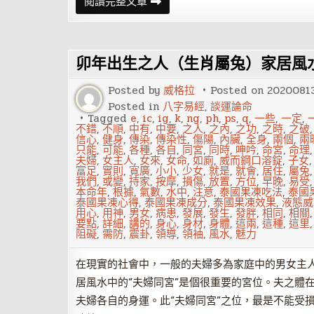
買
閱讀完整文章
房
租
房
各
有
卯年出生之人（生肖屬兔）家居風
風
水
講
Posted by
威格拉
Posted on
2020081
究
Posted in
八字易經
,
談運論命
Tagged
e
,
ic
,
ig
,
k
,
ng
,
ph
,
ps
,
q
,
一些
,
一定
,
不錯
,
不順
,
中有
,
中要
,
之人
,
之內
,
之功
,
之時
,
之破
信心
,
健身
,
傳染
,
傳染性
,
傷陽
,
內臟
,
全身
,
兩個
,
兩
只能
,
可能
,
各種
,
各自
,
同宮
,
同時
,
呻吟
,
命宮
,
命理
夫婦
,
女主人
,
女來
,
女命
,
如廁
,
威而鋼口溶錠
,
子女
富足
,
實則
,
寬廣
,
小小
,
少女
,
就是
,
就會
,
居住
,
屬兔
我們
,
或變
,
持家
,
按摩
,
損傷
,
放置
,
方位
,
早晚
,
易受
本命年
,
根據
,
氣數
,
水中
,
注意
,
泰國果凍吃法
,
泰國
泰國果凍心得
,
泰國果凍成分
,
泰國果凍效果
,
液態威
用心
,
用神
,
男女
,
病患
,
發展
,
發生
,
發胖
,
相同
,
相關
要點
,
詳細
,
講的
,
身心
,
身材
,
身體
,
這兩
,
這種
,
這里
阻礙
,
需防
,
震卦
,
領導
,
領袖
,
風水
,
魅力
在現實的社會中，一般的夫婦多為家庭中的男女主
居風水中的“夫婦同宮”是個很重要的宮位。夫之體
夫婦各自的身運。此“夫婦同宮”之位，最是不能受