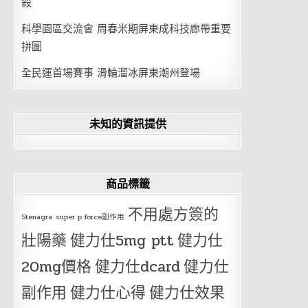
殺
科學園區交流會 周春米期屏東成科技廊帶重要
拼圖
全民運首場賽事 滑輪溜冰屏東潮州登場
未知的資訊提供
商品標籤
不用處方簽的
Stenagra
super p force副作用
壯陽藥
健力仕5mg ptt
健力仕
20mg價格
健力仕dcard
健力仕
副作用
健力仕心得
健力仕效果