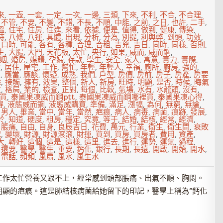
來
,
一壺
,
一套
,
一定
,
一次
,
一邊
,
三類
,
下來
,
不利
,
不合
,
不合理
,
,
不管
,
不要
,
不變
,
不錯
,
不長
,
不順
,
中能
,
之前
,
之日
,
也許
,
二手
,
溫
,
住宅
,
住房
,
住進
,
來看
,
依據
,
便是
,
值得
,
做到
,
健康
,
傳染
,
時
,
八條
,
八運
,
具體
,
出現
,
分析
,
分為
,
別提
,
利與弊
,
到頭
,
功效
,
,
口時
,
可能
,
各有
,
各種
,
合理
,
合租
,
吉兇
,
吉日
,
同時
,
同樣
,
否則
,
生
,
大腸
,
大門
,
天花板
,
太忙
,
央行
,
如果
,
威而
,
威而鋼
,
姻
,
婚房
,
媒體
,
孕婦
,
存款
,
學生
,
安全
,
家人
,
寓意
,
實力
,
實際
,
會
,
居住
,
屋宅
,
工作
,
幫忙
,
年輕
,
年輕人
,
幸福
,
廁所
,
廚房
,
強的
,
到
,
應當
,
應該
,
懷疑
,
成熟
,
我們
,
戶型
,
房價
,
房前
,
房子
,
房產
,
房要
除
,
接觸
,
擁有
,
效果
,
整個
,
新人
,
新房
,
旺時
,
明顯
,
是否
,
時候
,
晦氣
友
,
格局
,
業的
,
檢查
,
正對
,
每個
,
比較
,
氣場
,
水有
,
水龍頭
,
沒有
,
買
,
泰國果凍威而鋼ptt
,
泰國果凍威而鋼哪裡買
,
泰國果凍心得
,
得
,
液態威而鋼
,
液態威購買
,
準備
,
滿足
,
漲幅
,
為何
,
無窮
,
無論
,
,
男人
,
畢業
,
當中
,
當年
,
當然
,
疤痕
,
病人
,
病毒
,
病菌
,
痕跡
,
發展
,
於
,
知道
,
硬度
,
租房
,
穩定
,
究竟
,
等于
,
結婚
,
結核
,
經常
,
經濟
,
,
脹痛
,
自由
,
自身
,
良辰吉日
,
花費
,
萬元
,
行業
,
衛生
,
衛生間
,
衰敗
究
,
變壞
,
財源
,
財源滾滾
,
財運
,
買到
,
買房
,
買房者
,
費用
,
資產
,
大
,
轉好
,
這個
,
這是
,
這樣
,
這里
,
進去
,
進行
,
運勢
,
運氣
,
過程
,
,
還要
,
醫學
,
醫生
,
重要
,
鈣化
,
銀行
,
長期
,
長遠
,
開啟
,
開始
,
開水
,
,
電話
,
頻頻
,
風扇
,
風水
,
風生水
工作太忙營養又跟不上，經常感到頭部脹痛、出氣不順、胸悶。
明顯的疤痕。這是肺結核病菌給她留下的印記，醫學上稱為“鈣化