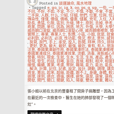
性
Posted in
談運論命
,
風水地理
嗎？
Tagged
e
,
go
,
ic
,
ig
,
k
,
oo
,
ps
,
q
,
up
,
一些
,
一
不同
,
不好
,
不如
,
不宜
,
不少
,
不慎
,
不斷
,
不會
,
不當
二手房
,
人群
,
什么
,
介紹
,
仔細
,
他們
,
位置
,
位與
,
低
傳染性
,
僅僅
,
價值
,
價格
,
優惠
,
儲蓄
,
兇宅
,
入住
,
入
助長
,
勇猛
,
化險
,
區別
,
升級
,
博士
,
原則
,
去掉
,
參考
商業
,
問題
,
單位
,
因為
,
困惑
,
地方
,
外傷
,
大學
,
大學
威而鋼口溶錠
,
威而鋼口溶錠心得
,
威而鋼哪裡買
,
婚
實際上
,
專業
,
專業人士
,
對應
,
小區
,
小姐
,
就是
,
就
必利勁
,
必利吉
,
必須
,
性功能
,
情況
,
想法
,
意外
,
感
,
房貸
,
房門
,
手上
,
承受
,
投入
,
拆開
,
拜神
,
持久
,
排
,
更好
,
更為
,
最大
,
最好
,
最強
,
最近
,
會有
,
有人
,
朋
注意
,
泰國果凍副作用
,
泰國果凍吃法
,
泰國果凍哪裡
泰國果凍成分
,
泰國果凍效果
,
流動
,
消毒
,
液態威心
營養
,
特別
,
現金
,
生就
,
生水
,
生活
,
生肖
,
產品
,
產生
發現
,
發生
,
的話
,
目睹
,
盲目
,
直接
,
相對
,
相沖
,
相當
緩慢
,
繼續
,
置業
,
考慮
,
聚財
,
職場
,
能力
,
能治
,
能長
,
解決
,
計算
,
記住
,
記者
,
設定
,
設計
,
調動
,
調理
,
講
資金
,
賣出
,
起來
,
超級
,
距離
,
跟不上
,
身邊
,
身體
,
較
道理
,
達到
,
適合
,
遵循
,
選擇
,
避免
,
還是
,
還會
,
還有
開發
,
開門
,
關口
,
關鍵
,
陷入
,
陽臺
,
雙效
,
雙重
,
難以
張小姐以前在北京的豐臺租了間房子搞雕塑，因為
在最近的一次檢查中，醫生在她的肺部發現了一個
灶”。