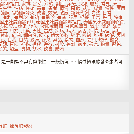
而鋼哪裡買
,
安排
,
定時
,
射精
,
對症
,
尿急
,
尿頻
,
屬於
,
常見
,
床上
,
性生活
,
性病
,
恢復
,
患有
,
患者
,
情況
,
惡化
,
感染
,
感覺
,
慢性
,
應用
攝護腺
,
攝護腺發炎
,
改變
,
效果
,
敏感
,
新陳代謝
,
方法
,
日常
,
大
,
有利
,
有利於
,
有助
,
有助於
,
有益
,
服用
,
根據
,
正常
,
每日
,
沒有
,
國果凍威而鋼ptt
,
泰國果凍威而鋼哪裡買
,
泰國果凍威而鋼心得
,
泰國果凍效果
,
消失
,
液態威而鋼
,
液態威購買
,
減少
,
減輕
,
滿意
,
產生
,
用於
,
用藥
,
男性
,
當成
,
疾病
,
病人
,
病因
,
病情
,
病理
,
病症
,
,
紊亂
,
細菌
,
細菌性
,
結石
,
絕大多數
,
經常
,
經過
,
維持
,
緩解
,
美國
自己
,
自我
,
自然
,
致病
,
蔬菜
,
藥品
,
藥物
,
血尿
,
要用
,
規律
,
觀念
,
辛辣
,
這兩
,
通過
,
造成
,
進行
,
過於
,
達到
,
適用
,
適當
,
適量
,
避免
,
頻繁
,
類型
,
食物
,
飲水
,
飲食
,
體內
，這一類型不具有傳染性。一般情況下，慢性攝護腺發炎患者可
7
護腺
,
攝護腺發炎