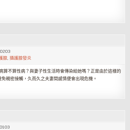
0203
護腺
,
攝護腺發炎
算不算性病？與妻子性生活時會傳染給她嗎？正是由於這樣的
避免親密接觸，久而久之夫妻間感情便會出現危機。
0103