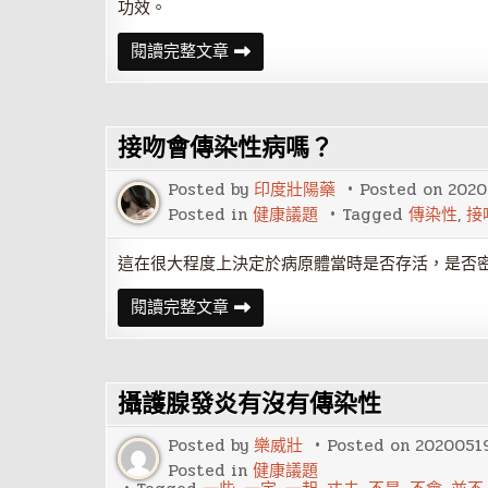
功效。
卯
閱讀完整文章
年
出
生
之
人
接吻會傳染性病嗎？
（生
肖
屬
Posted by
印度壯陽藥
Posted on
2020
兔）
家
Posted in
健康議題
Tagged
傳染性
,
接
居
風
水
這在很大程度上決定於病原體當時是否存活，是否密切
布
置
接
閱讀完整文章
要
吻
點
會
傳
染
性
攝護腺發炎有沒有傳染性
病
嗎？
Posted by
樂威壯
Posted on
2020051
Posted in
健康議題