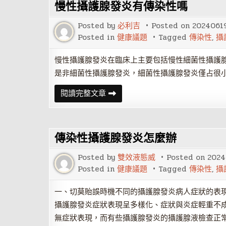
慢性攝護腺發炎有傳染性嗎
傳
染
性
Posted by
必利吉
Posted on
2024061
嗎
Posted in
健康議題
Tagged
傳染性
,
攝
慢性攝護腺發炎在臨床上主要包括慢性細菌性攝護
是非細菌性攝護腺發炎，細菌性攝護腺發炎僅占很
慢
閱讀完整文章
性
攝
護
腺
發
傳染性攝護腺發炎怎麼辦
炎
有
傳
Posted by
雙效液態威
Posted on
2024
染
性
Posted in
健康議題
Tagged
傳染性
,
攝
嗎
一、切莫貽誤時機不同的攝護腺發炎病人症狀的表
攝護腺發炎症狀表現呈多樣化、症狀與炎症輕重不
無症狀表現，而有些攝護腺發炎的攝護腺液檢查正