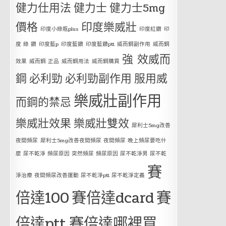
健力仕用法
健力士
健力士5mg
價格
印度樂威壯
印度小綠瓶plus
印度紅鑽
印
度 綠 鑽
印度藍p
印度藍鑽
印度藍鑽ptt
威而鋼副作用
威而鋼
強 效威而
效果
威而鋼 正品
威而鋼用法
威而鋼購買
鋼
必利勁
必利勁副作用
服用威
樂威壯副作用
而鋼的禁忌
樂威壯效果
樂威壯雙效
犀利士5mg改善
夜間頻尿
犀利士5mg改善夜間頻尿 夜間頻尿 晚上頻尿要吃什
麼 尿不乾淨 頻尿原因 突然頻尿 頻尿原因 尿不乾淨男 尿不乾
賽
淨治療 夜間頻尿改善運動 尿不乾淨ptt 尿不乾淨定義
倍達100
賽倍達dcard
賽
倍達ptt
賽倍達哪裡買