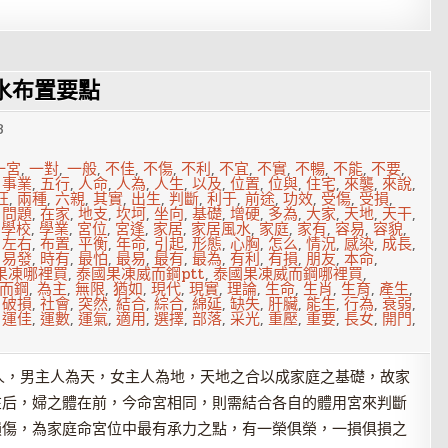
水布置要點
3
一宮
,
一對
,
一般
,
不佳
,
不傷
,
不利
,
不宜
,
不實
,
不暢
,
不能
,
不要
,
,
事業
,
五行
,
人命
,
人為
,
人生
,
以及
,
位置
,
位與
,
住宅
,
來襲
,
來說
,
旺
,
兩種
,
六親
,
其實
,
出生
,
判斷
,
利于
,
前途
,
功效
,
受傷
,
受損
,
,
問題
,
在家
,
地支
,
坎坷
,
坐向
,
基礎
,
增硬
,
多為
,
大家
,
天地
,
天干
,
,
學校
,
學業
,
宮位
,
宮逢
,
家居
,
家居風水
,
家庭
,
家有
,
容易
,
容貌
,
,
左右
,
布置
,
平衡
,
年命
,
引起
,
形態
,
心胸
,
怎么
,
情況
,
感染
,
成長
,
,
易發
,
時有
,
最怕
,
最易
,
最有
,
最為
,
有利
,
有損
,
朋友
,
本命
,
果凍哪裡買
,
泰國果凍威而鋼ptt
,
泰國果凍威而鋼哪裡買
,
而鋼
,
為主
,
無限
,
猶如
,
現代
,
現實
,
理論
,
生命
,
生肖
,
生育
,
產生
,
,
破損
,
社會
,
突然
,
結合
,
綜合
,
綿延
,
缺失
,
肝臟
,
能生
,
行為
,
衰弱
,
,
運佳
,
運數
,
運氣
,
適用
,
選擇
,
部落
,
采光
,
重壓
,
重要
,
長女
,
開門
,
人，男主人為天，女主人為地，天地之合以成家庭之基礎，故家
在后，婦之體在前，今命宮相同，則需結合各自的體用宮來判斷
損傷，為家庭命宮位中最有承力之點，有一榮俱榮，一損俱損之