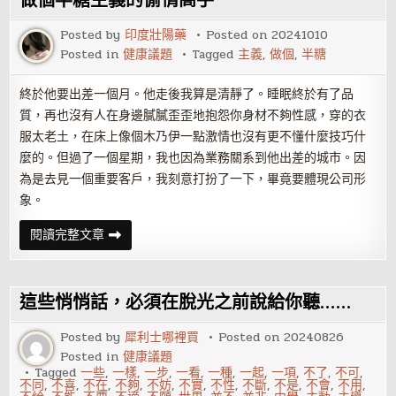
做個半糖主義的偷情高手
哪
些
心
Posted by
印度壯陽藥
Posted on
20241010
理
Posted in
健康議題
Tagged
主義
,
做個
,
半糖
徵
兆
終於他要出差一個月。他走後我算是清靜了。睡眠終於有了品
質，再也沒有人在身邊膩膩歪歪地抱怨你身材不夠性感，穿的衣
服太老土，在床上像個木乃伊一點激情也沒有更不懂什麼技巧什
麼的。但過了一個星期，我也因為業務關系到他出差的城市。因
為是去見一個重要客戶，我刻意打扮了一下，畢竟要體現公司形
象。
做
閱讀完整文章
個
半
糖
主
義
這些悄悄話，必須在脫光之前說給你聽……
的
偷
情
Posted by
犀利士哪裡買
Posted on
20240826
高
Posted in
健康議題
手
Tagged
一些
,
一樣
,
一步
,
一看
,
一種
,
一起
,
一項
,
不了
,
不可
,
不同
,
不喜
,
不在
,
不夠
,
不妨
,
不實
,
不性
,
不斷
,
不是
,
不會
,
不用
,