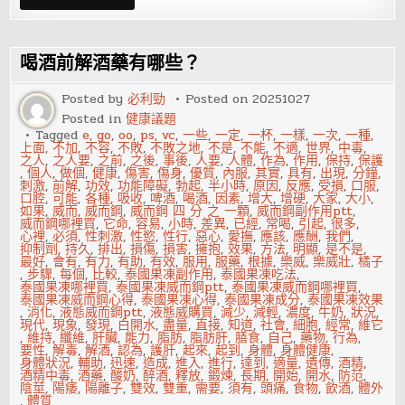
男
人
提
高
床
喝酒前解酒藥有哪些？
上
功
夫，
Posted by
必利勁
Posted on
20251027
做
Posted in
健康議題
個
金
Tagged
e
,
go
,
oo
,
ps
,
vc
,
一些
,
一定
,
一杯
,
一樣
,
一次
,
一種
,
槍
上面
,
不加
,
不容
,
不敗
,
不敗之地
,
不是
,
不能
,
不適
,
世界
,
中毒
,
不
之人
,
之人要
,
之前
,
之後
,
事後
,
人要
,
人體
,
作為
,
作用
,
保持
,
保護
倒
,
個人
,
做個
,
健康
,
傷害
,
傷身
,
優質
,
內服
,
其實
,
具有
,
出現
,
分鐘
,
的
刺激
,
前解
,
功效
,
功能障礙
,
勃起
,
半小時
,
原因
,
反應
,
受損
,
口服
,
男
口腔
,
可能
,
各種
,
吸收
,
啤酒
,
喝酒
,
因素
,
增大
,
增硬
,
大家
,
大小
,
人
如果
,
威而
,
威而鋼
,
威而鋼 四 分 之 一顆
,
威而鋼副作用ptt
,
威而鋼哪裡買
,
它命
,
容易
,
小時
,
差異
,
已經
,
常喝
,
引起
,
很多
,
心裡
,
必須
,
性刺激
,
性慾
,
性行
,
惡心
,
愛撫
,
應該
,
應酬
,
我們
,
抑制劑
,
持久
,
排出
,
損傷
,
損害
,
擁抱
,
效果
,
方法
,
明顯
,
是不是
,
最好
,
會有
,
有力
,
有助
,
有效
,
服用
,
服藥
,
根據
,
樂威
,
樂威壯
,
橘子
,
步驟
,
每個
,
比較
,
泰國果凍副作用
,
泰國果凍吃法
,
泰國果凍哪裡買
,
泰國果凍威而鋼ptt
,
泰國果凍威而鋼哪裡買
,
泰國果凍威而鋼心得
,
泰國果凍心得
,
泰國果凍成分
,
泰國果凍效果
,
消化
,
液態威而鋼ptt
,
液態威購買
,
減少
,
減輕
,
濃度
,
牛奶
,
狀況
,
現代
,
現象
,
發現
,
白開水
,
盡量
,
直接
,
知道
,
社會
,
細胞
,
經常
,
維它
,
維持
,
纖維
,
肝臟
,
能力
,
脂肪
,
脂肪肝
,
膳食
,
自己
,
藥物
,
行為
,
要性
,
解毒
,
解酒
,
認為
,
護肝
,
起來
,
起到
,
身體
,
身體健康
,
身體狀況
,
輔助
,
迅速
,
造成
,
進入
,
進行
,
達到
,
適量
,
遺傳
,
酒精
,
酒精中毒
,
酒藥
,
酸奶
,
醉酒
,
釋放
,
鍛煉
,
長期
,
開始
,
開水
,
防范
,
陰莖
,
陽痿
,
陽離子
,
雙效
,
雙重
,
需要
,
須有
,
頭痛
,
食物
,
飲酒
,
體外
,
體質