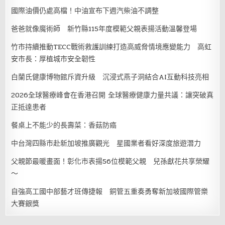
國際油價仍處高檔！中油宣布下週汽柴油不調整
爸爸就像魔術師 新竹縣115年度模範父親表揚活動溫馨登場
竹市持續推動TECC戰術救護訓練打造高威脅情境應變能力 高虹
安市長：厚植城市安全韌性
白蘭氏健康博物館斥資升級 沉浸式燕子洞結合AI互動科技亮相
2026全球醫療峰會在香港召開 全球醫療健康力量共議：讓突破真
正抵達患者
餐桌上不能少的長壽菜：香菇防癌
中台灣四縣市赴新加坡推廣觀光 星國業者看好深度旅遊潛力
父親節最暖畫面！彰化市表揚56位模範父親 兒孫獻花共享榮耀
～
自強高工國中部藝才班傳捷報 銅管五重奏勇奪新加坡國際管樂
大賽銀獎