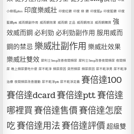
印度樂威壯
小綠瓶plus
印度紅鑽
印度 綠 鑽
印度藍p
印度藍鑽
印度
強
藍鑽ptt
威而鋼副作用
威而鋼效果
威而鋼 正品
威而鋼用法
威而鋼購買
效威而鋼
必利勁
必利勁副作用
服用威而
樂威壯副作用
鋼的禁忌
樂威壯效果
樂威壯雙效
犀利士5mg改善夜間頻尿
犀利士5mg改善夜間頻尿 夜間頻
尿 晚上頻尿要吃什麼 尿不乾淨 頻尿原因 突然頻尿 頻尿原因 尿不乾淨男 尿不乾淨
賽倍達100
治療 夜間頻尿改善運動 尿不乾淨ptt 尿不乾淨定義
賽倍達dcard
賽倍達ptt
賽倍達
哪裡買
賽倍達售價
賽倍達怎麼
吃
賽倍達用法
賽倍達評價
超級雙