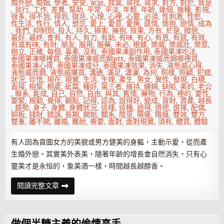
婚外戀
,
婚姻
,
學者
,
安安
,
家庭
,
寂寞
,
尋找
,
尋求
,
對方
,
對於
,
就是
,
就行
,
工作
,
差異
,
幫助
,
平常
,
平淡
,
年輕
,
年齡
,
幾個
,
幾種
,
影視
,
很多
,
得不到
,
得到
,
徵兆
,
心理
,
心裡
,
心靈
,
必須
,
性刺激
,
性慾
,
性生活
,
性行
,
情人
,
想念
,
愛上
,
愛意
,
愛撫
,
感情
,
懷抱
,
戀情
,
成為
,
我們
,
抑制劑
,
投入
,
持久
,
損害
,
擁抱
,
效果
,
方有
,
於是
,
暗戀
,
最好
,
最終
,
會有
,
有人
,
有力
,
有助
,
有味
,
有心
,
有恩
,
有感
,
有效
,
有滋有味
,
有財
,
朋友
,
服用
,
服藥
,
未必
,
根據
,
樂威
,
樂威壯
,
樂意
,
樹立
,
正確
,
每個
,
毒素
,
沒有
,
泰國果凍副作用
,
泰國果凍吃法
,
泰國果凍哪裡買
,
泰國果凍威而鋼ptt
,
泰國果凍威而鋼哪裡買
,
泰國果凍心得
,
泰國果凍成分
,
泰國果凍效果
,
消失
,
液態威心得
,
液態威而鋼
,
液態威購買
,
溝通
,
滿足
,
瀟灑
,
為何
,
照樣
,
照顧
,
犯錯
,
狀況
,
珍惜
,
現在
,
現實
,
生活
,
生理
,
產生
,
男女
,
異性
,
發現
,
白糖
,
直接
,
相幫
,
相處
,
砒霜
,
種好
,
第三者
,
維持
,
纏綿
,
缺陷
,
美的
,
老公
,
聯系
,
能成
,
自己
,
自然
,
自由
,
與其
,
舊情
,
藥物
,
行為
,
裡的
,
要性
,
要緊
,
規勸
,
覺得
,
觀點
,
記得
,
認為
,
說得好
,
變成
,
貪財
,
資產
,
越長
,
趨勢
,
身子
,
身體
,
身體狀況
,
這樣
,
這種
,
過得
,
道德
,
選擇
,
配偶
,
銅板
,
錢財
,
錯誤
,
長期
,
開始
,
關系
,
陰莖
,
陽痿
,
階級
,
雙效
,
雙方
,
雙重
,
離不開
,
離婚
,
難耐
,
需要
,
面對
,
面對現實
,
須有
,
體質
,
體驗
有人因為貪圖女方的美貌或男方健美的身軀，主動示愛，從而產
生婚外戀。其實美外表美，隨著年齡的增長會自然消失，只有心
靈美才是永恒的，象美酒一樣，時間越長越醇香。
夫
閱讀完整文章
妻
婚
外
情
有