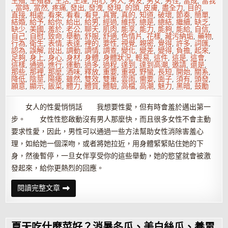
生殖
,
生殖器
,
生活
,
生理
,
用心
,
男人
,
男友
,
男女
,
男性
,
當成
,
當我
,
當時
,
當然
,
疼痛
,
發出
,
發洩
,
發現
,
的頭
,
皮膚
,
盡全力
,
目的
,
直接
,
相處
,
看來
,
看看
,
看見
,
真實
,
真的
,
知道
,
破壞
,
節奏
,
簡單
,
結婚
,
給予
,
給你
,
給出
,
給男
,
經過
,
維持
,
總是
,
總結
,
繼續
,
缺乏
,
缺少
,
美國
,
羞於
,
老公
,
聊天
,
肌肉
,
能享
,
能力
,
能夠
,
能給
,
自信
,
自己
,
自慰
,
致命
,
舉動
,
舒服
,
舒適
,
色情片
,
花樣
,
藏污納垢
,
藥物
,
行為
,
衛生
,
表情
,
表達
,
裡的
,
要性
,
視覺
,
親密
,
覺得
,
許多
,
詞匯
,
認為
,
誤解
,
說出
,
調動
,
調情
,
調查
,
變化
,
變差
,
變得
,
負擔
,
起來
,
足夠
,
身上
,
身心
,
身材
,
身體
,
身體狀況
,
輕易
,
這件
,
這是
,
這會
,
這樣
,
通過
,
進行
,
運動
,
過多
,
過程
,
達到
,
達到高潮
,
邀請
,
還是
,
那些
,
那裡
,
那麼
,
酒味
,
釋放
,
重要
,
重視
,
野蠻
,
長短
,
開始
,
關系
,
降低
,
陰莖
,
陽痿
,
雖然
,
雙效
,
雙重
,
雲雨
,
需要
,
面子
,
須有
,
頭發
,
願意
,
顯示
,
飯菜
,
體力
,
體質
,
體驗
,
高檔
,
高潮
,
魅力
,
黑暗
,
鼓勵
女人的性愛悄悄話 我想要性愛，但有時會羞於邁出第一
步。 女性性慾啟動沒有男人那麼快，而且很多女性不會主動
要求性愛，因此，男性可以通過一些方法幫助女性消除害羞心
理，如給她一個深吻，或者將她拉近，用身體緊緊貼住她的下
身，然後暫停，一旦女伴享受你的這些舉動，她的慾望就會被激
發起來，給你更熱烈的回應。
這
閱讀完整文章
些
悄
悄
話，
必
夏天吃什麼菜好？消暑冬瓜、美白絲瓜、養胃