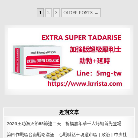
受
性
文
愛
1
2
3
OLDER POSTS →
的
章
慢
女
分
人
頁
近期文章
2026王功漁火節88節連二天 祈福嘉年華千人烤蚵首先登場
第四作戰區台南戰略溝通 心戰喊話車現蹤市區 | 政治 | 中央社