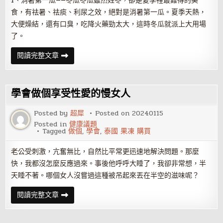
1、消暑第一瓜——冬瓜冬瓜雖然姓冬，卻是夏季裡最難得的美
食，有祛暑、祛痰、利尿之效，絕對是消暑第一瓜。夏季天熱，
大便燥結，還有口臭，吃降火藥勁太大，這時冬瓜就派上大用場
了。
夏
閱讀完整文章
天
吃
什
麼
菜
學會做個享受性愛的慢女人
好？
消
暑
Posted by
超犀
Posted on
20240115
冬
Posted in
健康議題
瓜、
Tagged
做個
,
學會
,
泰國 果凍 購買
美
白
絲
老公受刺激，亢奮無比，自然比平常更迅速地解決問題。那麼
瓜、
養
快，我都沒怎麼反應過來。事後他呼呼大睡了，我卻非常想，半
胃
南
天睡不著。哪個女人沒嘗過這種被吊起來丟在半空的滋味呢？
瓜
學
閱讀完整文章
會
做
個
享