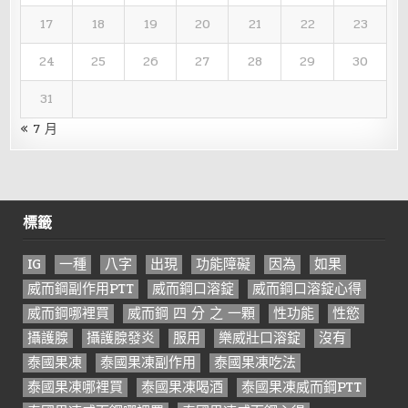
17
18
19
20
21
22
23
24
25
26
27
28
29
30
31
« 7 月
標籤
IG
一種
八字
出現
功能障礙
因為
如果
威而鋼副作用PTT
威而鋼口溶錠
威而鋼口溶錠心得
威而鋼哪裡買
威而鋼 四 分 之 一顆
性功能
性慾
攝護腺
攝護腺發炎
服用
樂威壯口溶錠
沒有
泰國果凍
泰國果凍副作用
泰國果凍吃法
泰國果凍哪裡買
泰國果凍喝酒
泰國果凍威而鋼PTT