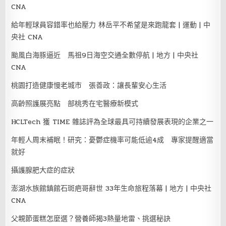
CNA
給年輕球員容錯率也給壓力 林岳平不希望是來跑龍套 | 運動 | 中
央社 CNA
颱風白海豚逼近 馬祖9日海空交通全數停航 | 地方 | 中央社
CNA
桃園打造健康慢老城市 張善政：讓長輩安心生活
高齡照護展亮點 部桃秀在宅醫療新模式
HCLTech 獲 TIME 雜誌評為全球最具可持續發展表現的企業之一
年輕人周末補眠！研究：憂鬱症機率可能低逾4成 專家提醒適當
就好
攝護腺肥大症的症狀
澎湖水族館鎮館石斑疤哥辭世 33年生命旅程落幕 | 地方 | 中央社
CNA
父親節蛋糕怎麼選？營養師揭3熱量地雷、挑選秘訣