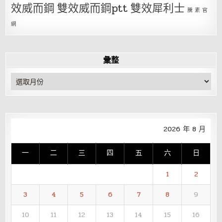
效威而鋼
雙效威而鋼ptt
雙效犀利士
騰 素 官
網
彙整
彙
整
2026 年 8 月
一
二
三
四
五
六
日
1
2
3
4
5
6
7
8
9
10
11
12
13
14
15
16