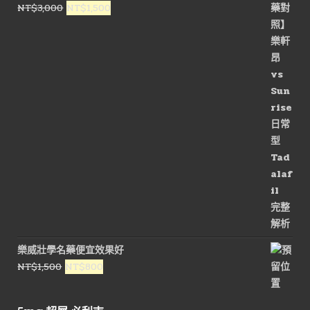
原
目
NT$
3,000
NT$
1,500
始
前
價
價
格：
格：
NT$3,000。
NT$1,500。
樂威壯學名藥便宜效果好
原
目
NT$
1,500
NT$
800
始
前
價
價