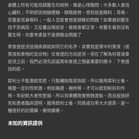
身體上所有可能找錯醫生的病例，像是心悸胸悶，大多數人會找
心臟科；不明原因視線模糊、眼睛疲勞，想到就是眼科；耳鳴、
耳塞是耳鼻喉科；一般人怎麼會想是頸椎的問題？如果遇到醫生
找不到病因，又反覆出現症狀，做檢查都正常，有醫生看到沒有
醫生時，你要考慮是不是頸椎出問題了
胃食道逆流這個疾病就如同它的名字，其實就是胃中的胃液（或
胃液和食物的混合物）往食道的方向逆流。但在了解為何胃液會
逆流之前，我們必須先認識胃和食道之間最重要的關卡：下食道
括約肌。
犀利士不能激起性慾，只能輔助陰莖勃起，所以服用犀利士後，
需要一定的性刺激，例如撫摸、親吻等，才可以起到較好的作
用，年紀較大者性慾弱，所以效果體現會稍微差點。而且經過研
究和患者臨床證明，服用犀利士後，同房成功率大大提高，是一
種很好的壯陽藥，療效顯著。
未知的資訊提供