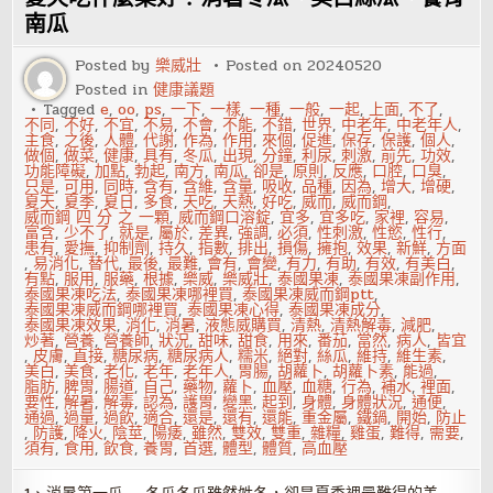
須
在
南瓜
脫
光
Posted by
樂威壯
Posted on
20240520
之
前
Posted in
健康議題
說
Tagged
e
,
oo
,
ps
,
一下
,
一樣
,
一種
,
一般
,
一起
,
上面
,
不了
,
給
不同
,
不好
,
不宜
,
不易
,
不會
,
不能
,
不錯
,
世界
,
中老年
,
中老年人
,
你
主食
,
之後
,
人體
,
代謝
,
作為
,
作用
,
來個
,
促進
,
保存
,
保護
,
個人
,
聽……
做個
,
做菜
,
健康
,
具有
,
冬瓜
,
出現
,
分鐘
,
利尿
,
刺激
,
前先
,
功效
,
功能障礙
,
加點
,
勃起
,
南方
,
南瓜
,
卻是
,
原則
,
反應
,
口腔
,
口臭
,
只是
,
可用
,
同時
,
含有
,
含維
,
含量
,
吸收
,
品種
,
因為
,
增大
,
增硬
,
夏天
,
夏季
,
夏日
,
多食
,
天吃
,
天熱
,
好吃
,
威而
,
威而鋼
,
威而鋼 四 分 之 一顆
,
威而鋼口溶錠
,
宜多
,
宜多吃
,
家裡
,
容易
,
富含
,
少不了
,
就是
,
屬於
,
差異
,
強調
,
必須
,
性刺激
,
性慾
,
性行
,
患有
,
愛撫
,
抑制劑
,
持久
,
指數
,
排出
,
損傷
,
擁抱
,
效果
,
新鮮
,
方面
,
易消化
,
替代
,
最後
,
最難
,
會有
,
會變
,
有力
,
有助
,
有效
,
有美白
,
有點
,
服用
,
服藥
,
根據
,
樂威
,
樂威壯
,
泰國果凍
,
泰國果凍副作用
,
泰國果凍吃法
,
泰國果凍哪裡買
,
泰國果凍威而鋼ptt
,
泰國果凍威而鋼哪裡買
,
泰國果凍心得
,
泰國果凍成分
,
泰國果凍效果
,
消化
,
消暑
,
液態威購買
,
清熱
,
清熱解毒
,
減肥
,
炒著
,
營養
,
營養師
,
狀況
,
甜味
,
甜食
,
用來
,
番茄
,
當然
,
病人
,
皆宜
,
皮膚
,
直接
,
糖尿病
,
糖尿病人
,
糯米
,
絕對
,
絲瓜
,
維持
,
維生素
,
美白
,
美食
,
老化
,
老年
,
老年人
,
胃腸
,
胡蘿卜
,
胡蘿卜素
,
能過
,
脂肪
,
脾胃
,
腸道
,
自己
,
藥物
,
蘿卜
,
血壓
,
血糖
,
行為
,
補水
,
裡面
,
要性
,
解暑
,
解毒
,
認為
,
護胃
,
變黑
,
起到
,
身體
,
身體狀況
,
通便
,
通過
,
過量
,
過飲
,
適合
,
還是
,
還有
,
還能
,
重金屬
,
鐵鍋
,
開始
,
防止
,
防護
,
降火
,
陰莖
,
陽痿
,
雖然
,
雙效
,
雙重
,
雜糧
,
雞蛋
,
難得
,
需要
,
須有
,
食用
,
飲食
,
養胃
,
首選
,
體型
,
體質
,
高血壓