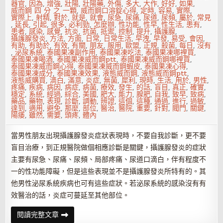
器官
,
因為
,
增強
,
壯陽
,
壯陽藥
,
外傷
,
多大
,
大作
,
好好
,
如果
,
威而鋼 四 分 之 一顆
,
威而鋼口溶錠心得
,
定時
,
容易
,
實際
,
實際上
,
射精
,
對於
,
就是
,
就會
,
尿急
,
尿痛
,
尿道
,
尿頻
,
屬於
,
常見
,
延長
,
引起
,
很多
,
必利勁
,
怎麼辦
,
性功能
,
性早
,
性生活
,
患有
,
患者
,
感染
,
感覺
,
抗炎
,
抗菌
,
抵禦
,
控制
,
提升
,
攝護腺
,
攝護腺發炎
,
方法
,
方面
,
日常
,
日常生活
,
早洩
,
早發
,
易受
,
會因
,
有助
,
有助於
,
有效
,
有關
,
朋友
,
服用
,
歐盟
,
正規
,
殺菌
,
每日
,
沒有
,
泌尿系統
,
泰國果凍副作用
,
泰國果凍吃法
,
泰國果凍哪裡買
,
泰國果凍喝酒
,
泰國果凍威而鋼ptt
,
泰國果凍威而鋼哪裡買
,
泰國果凍威而鋼心得
,
泰國果凍威而鋼蝦皮
,
泰國果凍心得
,
泰國果凍成分
,
泰國果凍效果
,
液態威而鋼
,
液態威而鋼ptt
,
液態威購買
,
滴白
,
滿意
,
炎症
,
無菌
,
犀利
,
現時
,
生活
,
用於
,
男性
,
疼痛
,
疾病
,
病因
,
病症
,
病菌
,
療效
,
發生
,
的話
,
盲目
,
真正
,
確實
,
穩定
,
系統
,
經過
,
綜合
,
美國
,
肥大
,
能力
,
腺肥
,
自我
,
致早
,
致病
,
藥品
,
藥物
,
表現
,
診斷
,
調動
,
辨證
,
這個
,
這種
,
通過
,
進行
,
過敏
,
達到
,
適用
,
避免
,
那麼
,
部位
,
醫治
,
醫院
,
重要
,
針對
,
閥門
,
關鍵
,
陽痿
,
雖然
,
需要
,
頭疼
,
體內
當男性朋友出現攝護腺發炎症狀表現時，不要自我診斷，更不要
盲目治療，到正規醫院做個相應診斷是關鍵，攝護腺發炎的症狀
主要有尿急、尿痛、尿頻、局部疼痛、尿道口滴白，伴有程度不
一的性功能障礙，但是這些表現並不是攝護腺發炎所特有的。其
他男性泌尿系統疾病也可有這些症狀。若泌尿系統的感染沒有有
效醫治的話，炎症可蔓延至其他部位。
攝
閱讀完整文章
護