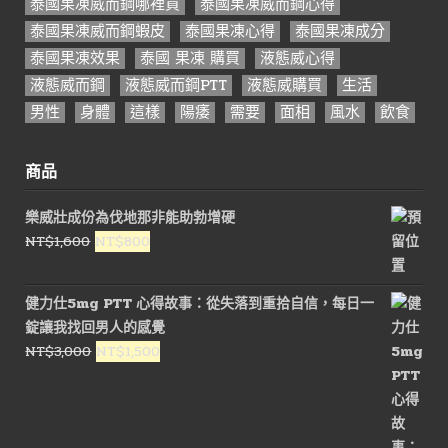
泰國果凍威而鋼哪裡買
泰國果凍威而鋼心得
泰國果凍威而鋼蝦皮
泰國果凍心得
泰國果凍成分
泰國果凍效果
泰國 果凍 購買
液態威心得
液態威而鋼
液態威而鋼PTT
液態威購買
生活
男性
身體
這樣
陽痿
需要
面相
風水
飲食
商品
樂威壯成份為伐地那非能助勃增硬
原
目
NT$
1,600
NT$
800
始
前
價
價
健力仕5mg PTT 心得故事：從失落到重拾自信，每日一
格：
格：
錠讓我找回男人的感覺
NT$1,600。
NT$800。
原
目
NT$
3,000
NT$
1,500
始
前
價
價
格：
格：
NT$3,000。
NT$1,500。