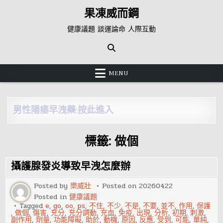
Skip
果凍威而鋼
to
content
健康議題 談運論命 人際互動
MENU
男性陽痿早洩藥:按此進入
標籤:
做個
攝護腺發炎導致早洩怎麼辦
Posted by
樂威壯
Posted on
20260422
Posted in
健康議題
Tagged
e
,
go
,
oo
,
ps
,
不住
,
不少
,
不是
,
不要
,
並不
,
作用
,
保護
,
做個
,
傷害
,
充分
,
充分調動
,
充血
,
免疫
,
出現
,
分析
,
初期
,
刺激
,
副作用
,
劑量
,
功能障礙
,
助於
,
動機
,
原因
,
反應
,
受到
,
可能
,
單純
,