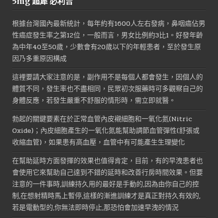
5mg 超犀 必利吉
格：
格：
NT$1,500。
NT$800。
根據台灣國內最新統計，每年約有1600人左右發病，鼻咽癌佔男
性癌症發生率之第12位，一般而言，男女比例約3比1。好發年齡
為中年40至50歲，少數會有20歲以下的年輕患者，至於發生原
因乃多重原因構成
這裡要請大家注意的是，副作用不是每個人都會發生，因個人的
體質不同，發生率也不盡相同，民眾初次服藥時可多觀察自己的
身體反應，若發生嚴重不舒服的情形時，需立即就醫。
勃起的關鍵要素在於正常血管內皮襯細胞和一氧化氮(Nitric
Oxide)；內皮細胞產生的一氧化氮能幫助調節血管彈性(舒張或
收縮血管)，如果患有高血壓，血管中有可能產生生理變化
在幫助延時方面發揮的效果也值得肯定，目前，有的早洩患者也
會使用它來幫助自己達到不錯的延時和改善行房時間效果。但要
注意的一件事時,訓練持久用的最好是手動的,因為由你自己的控
制,在想射精時馬上暫停,這樣的漸進訓練才是真正對持久有效的,
若是電動型的,你無法即時停止,那恐怕會加速早洩的情況