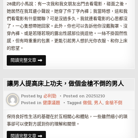
高
28歲的小馬說：有一次我和我女朋友出門去看電影，碰面之後，
潮
她居然在我耳邊小聲說，她穿了件丁字內褲；我當時想，這和我
們看電影有什麼關聯？可是沒過多久，我就連看電影的心思都沒
了，一心隻想帶她回家。此外，你也可以告訴他你沒戴胸罩、沒
穿內褲、或是若隱若現的露出性感部位挑逗他。一絲不掛固然性
感，但有時重重的包裹，更能引起男人想扒光你衣服、和你上床
的慾望。
做
閱讀完整文章
個
懂
得
勾
引
讓男人提高床上功夫，做個金槍不倒的男人
男
人
的
Posted by
必利勁
Posted on
20251210
壞
Posted in
健康議題
Tagged
做個
,
男人
,
金槍不倒
女
人
保持良好性生活的基礎在於互相關心和體貼，一些雖然細小的瑣
事卻可以使對方感到你的理解和關懷。
讓
閱讀完整文章