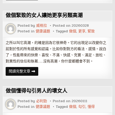
腺
發
炎
導
做個緊致的女人讓她更享另類高潮
致
早
洩
Posted by
威格拉
Posted on
20260328
怎
Posted in
健康議題
Tagged
做個
,
更享
,
緊致
麼
辦
之所以叫它高潮，的確是因為它很神奇。它的出現足以改變你之
前對於性的所有感覺和認識。比如你對對方的看法、感情。說白
了，性能帶來的快樂、喜悅、不滿、快感、充實、滿足、放松、
對異性的信任和執著……沒有高潮，你什麼都體會不到。
做
閱讀完整文章
個
緊
致
的
女
做個懂得勾引男人的壞女人
人
讓
她
Posted by
必利勁
Posted on
20260111
更
Posted in
健康議題
Tagged
做個
,
勾引
,
懂得
享
另
類