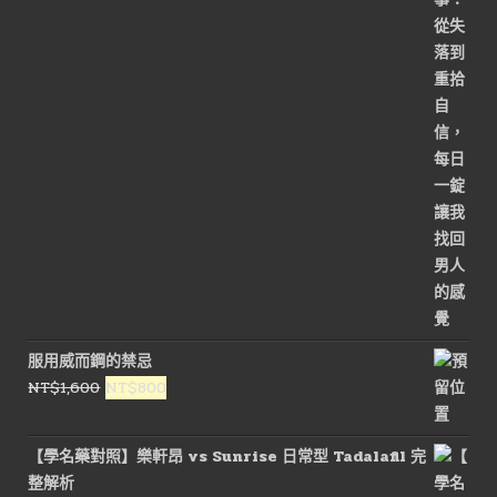
服用威而鋼的禁忌
原
目
NT$
1,600
NT$
800
始
前
價
價
【學名藥對照】樂軒昂 vs Sunrise 日常型 Tadalafil 完
格：
格：
整解析
NT$1,600。
NT$800。