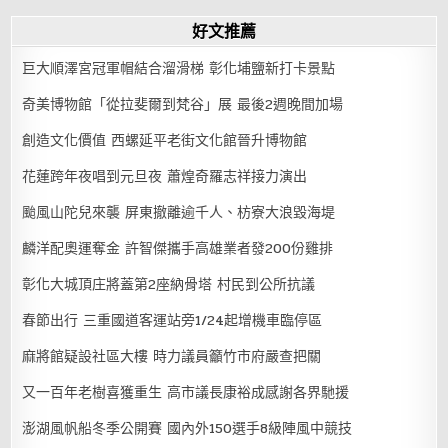
好文推薦
巨大順澤宮冠軍帽結合溜滑梯 彰化埔鹽新打卡景點
奇美博物館「從拉斐爾到梵谷」展 最後2週晚間加場
創造文化價值 西螺延平老街文化館晉升博物館
花蓮跨年夜唱到元旦夜 蕭煌奇羅志祥接力演出
颱風山陀兒來襲 屏東撤離逾千人、枋寮大浪毀海堤
麟洋配奧運奪金 許智傑攜手高雄業者發200份雞排
彰化大城頂庄將蓋第2座納骨塔 村民到公所抗議
春節出行 三重國道客運站旁1/24起增機車臨停區
麻將館疑設社區大樓 時力議員籲竹市府嚴查把關
又一百年老樹喜獲重生 高市議長康裕成感謝各界馳援
澎湖風帆船冬季公開賽 國內外150選手8級陣風中競技