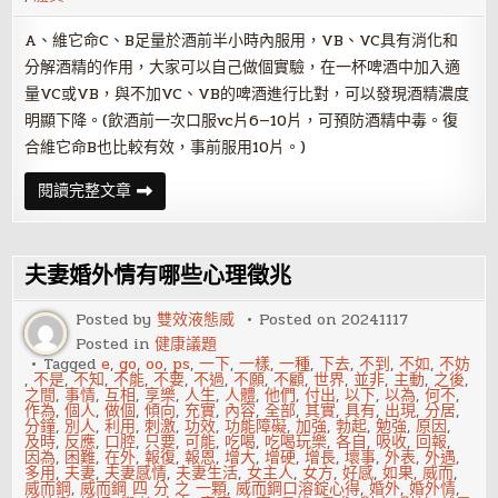
A、維它命C、B足量於酒前半小時內服用，VB、VC具有消化和
分解酒精的作用，大家可以自己做個實驗，在一杯啤酒中加入適
量VC或VB，與不加VC、VB的啤酒進行比對，可以發現酒精濃度
明顯下降。(飲酒前一次口服vc片6—10片，可預防酒精中毒。復
合維它命B也比較有效，事前服用10片。)
喝
閱讀完整文章
酒
前
解
酒
藥
夫妻婚外情有哪些心理徵兆
有
哪
些？
Posted by
雙效液態威
Posted on
20241117
Posted in
健康議題
Tagged
e
,
go
,
oo
,
ps
,
一下
,
一樣
,
一種
,
下去
,
不到
,
不如
,
不妨
,
不是
,
不知
,
不能
,
不要
,
不過
,
不願
,
不顧
,
世界
,
並非
,
主動
,
之後
,
之間
,
事情
,
互相
,
享樂
,
人生
,
人體
,
他們
,
付出
,
以下
,
以為
,
何不
,
作為
,
個人
,
做個
,
傾向
,
充實
,
內容
,
全部
,
其實
,
具有
,
出現
,
分居
,
分鐘
,
別人
,
利用
,
刺激
,
功效
,
功能障礙
,
加強
,
勃起
,
勉強
,
原因
,
及時
,
反應
,
口腔
,
只要
,
可能
,
吃喝
,
吃喝玩樂
,
各自
,
吸收
,
回報
,
因為
,
困難
,
在外
,
報復
,
報恩
,
增大
,
增硬
,
增長
,
壞事
,
外表
,
外遇
,
多用
,
夫妻
,
夫妻感情
,
夫妻生活
,
女主人
,
女方
,
好感
,
如果
,
威而
,
威而鋼
,
威而鋼 四 分 之 一顆
,
威而鋼口溶錠心得
,
婚外
,
婚外情
,