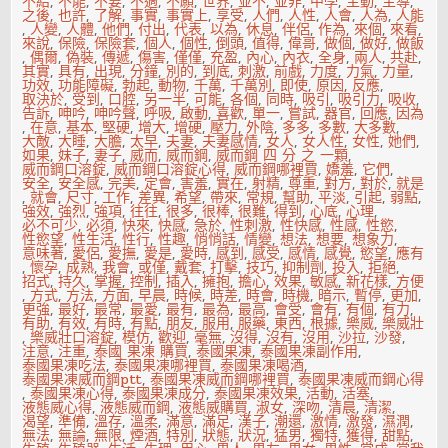
不給
,
不能
,
不要
,
不適
,
不願
,
世界
,
並不
,
並非
,
中學
,
主動
,
主導
,
之後
,
也許
,
了解
,
事實
,
事實上
,
享受
,
人們
,
人性
,
人會
,
人為
,
人能
,
人變
,
人體
,
他們
,
付出
,
代表
,
以為
,
休息
,
伴侶
,
作為
,
來個
,
來看
,
來說
,
保險
,
保險套
,
個人
,
個性
,
倒頭
,
值得
,
偉哥
,
做個
,
做好
,
做飯
,
偶爾
,
偽裝
,
傳遞
,
傷害
,
僅僅
,
充盈
,
內心
,
內衣
,
全身
,
兩人
,
共赴
,
其實
,
具有
,
出現
,
分鐘
,
別的
,
到底
,
刺激
,
前戲
,
力度
,
力氣
,
力量
,
功效
,
功能障礙
,
勃起
,
動物
,
千萬
,
千萬別
,
即使
,
原因
,
反應
,
取決於
,
受到
,
口腔
,
另一半
,
可能
,
各個
,
同時
,
吸引
,
吸引力
,
吸收
,
告訴
,
呻吟
,
呻吟聲
,
呼吸
,
啟動
,
喜歡
,
單一
,
嘗試
,
器官
,
回應
,
因為
,
在意
,
基本
,
堅硬
,
增大
,
增硬
,
壓力
,
外陰
,
多多
,
多數
,
大多數
,
大敵
,
大睡
,
大膽
,
太早
,
夫妻
,
夫妻感情
,
女人
,
女人性
,
女性
,
她們
,
如果
,
妹子
,
妻子
,
威而
,
威而鋼
,
威而鋼 四 分 之 一顆
,
威而鋼口溶錠
,
威而鋼口溶錠心得
,
威而鋼哪裡買
,
嬌羞
,
它們
,
安全
,
安全感
,
完美
,
定會
,
害羞
,
實在
,
射精
,
尊重
,
對方
,
對於
,
就是
,
就會
,
尺寸
,
工作
,
差異
,
希望
,
帶來
,
常規
,
幫助
,
平淡
,
引起
,
弱點
,
強效
,
強烈
,
強項
,
往往
,
很多
,
很棒
,
很難
,
得到
,
心底
,
心理
,
必不可少
,
必須
,
快來
,
快感
,
急於
,
性刺激
,
性快感
,
性感
,
性慾
,
性慾望
,
性生活
,
性行
,
性趣
,
悄悄話
,
情變
,
想法
,
想要
,
想象力
,
意味著
,
愛侶
,
愛撫
,
愛是
,
愛時
,
感到
,
感受
,
感情
,
感覺
,
慾望
,
應有
,
懷孕
,
成熟
,
我會
,
或僅
,
戴套
,
打擊
,
技巧
,
抑制劑
,
投入
,
拒絕
,
招式
,
持久
,
掌握
,
控制
,
插入
,
擁抱
,
擔心
,
效果
,
敏感
,
新花樣
,
方便
,
方式
,
方法
,
方面
,
早晨
,
時候
,
時差
,
時會
,
時機
,
暗示
,
暫停
,
更加
,
更強
,
最好
,
最常
,
最愛
,
最有
,
最為
,
最高
,
會受
,
會有
,
有個
,
有力
,
有助
,
有效
,
有時
,
有點
,
朋友
,
服用
,
服藥
,
東西
,
根據
,
樂威
,
樂威壯
,
樂威壯口溶錠
,
模仿
,
歡迎
,
毫無
,
沒得
,
沒有
,
沒用
,
沙拉
,
沙發
,
注意
,
注重
,
泰國 果凍 購買
,
泰國果凍
,
泰國果凍副作用
,
泰國果凍吃法
,
泰國果凍哪裡買
,
泰國果凍喝酒
,
泰國果凍威而鋼ptt
,
泰國果凍威而鋼哪裡買
,
泰國果凍威而鋼心得
,
泰國果凍心得
,
泰國果凍成分
,
泰國果凍效果
,
活動
,
活塞
,
液態威心得
,
液態威而鋼
,
液態威購買
,
淑女
,
深吻
,
清晨
,
清潔
,
渴望
,
準備
,
溫存
,
溫柔
,
滿意
,
滿足
,
漢子
,
潮還
,
激情
,
激發
,
濕潤
,
無法
,
無論
,
無限
,
煙酒
,
特別
,
狀態
,
狀況
,
猛男
,
獨特
,
獲得
,
甜點
,