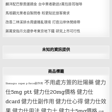
麟洋配巴黎奧運摘金 台中業者歡送2萬包掛耳咖啡
馬祖觀光業者自製問卷 盼更貼近旅客需求
改善二林溪排水周邊雜亂環境 打造沿岸休閒綠帶
蔣萬安指示北捷參考東京地下鐵 研究上市可行性
未知的資訊提供
商品標籤
不用處方簽的壯陽藥
健力
Stenagra
super p force副作用
仕5mg ptt
健力仕20mg價格
健力仕
dcard
健力仕副作用
健力仕心得
健力仕效
果
健力仕用法
健力士
健力士5mg價格
印度