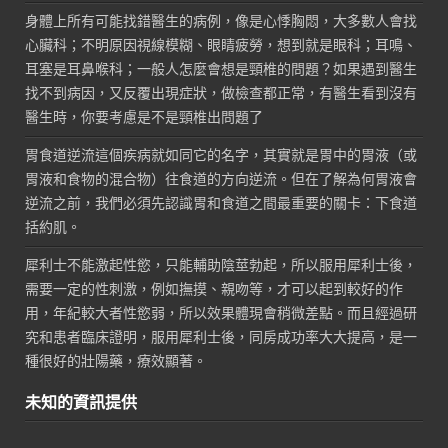
身體上所有可能找錯醫生的病例，像是心悸胸悶，大多數人會找
心臟科；不明原因視線模糊、眼睛疲勞，想到就是眼科；耳鳴、
耳塞是耳鼻喉科；一般人怎麼會想是頸椎的問題？如果遇到醫生
找不到病因，又反覆出現症狀，做檢查都正常，有醫生看到沒有
醫生時，你要考慮是不是頸椎出問題了
胃食道逆流這個疾病就如同它的名字，其實就是胃中的胃液（或
胃液和食物的混合物）往食道的方向逆流。但在了解為何胃液會
逆流之前，我們必須先認識胃和食道之間最重要的關卡：下食道
括約肌。
犀利士不能激起性慾，只能輔助陰莖勃起，所以服用犀利士後，
需要一定的性刺激，例如撫摸、親吻等，才可以起到較好的作
用，年紀較大者性慾弱，所以效果體現會稍微差點。而且經過研
究和患者臨床證明，服用犀利士後，同房成功率大大提高，是一
種很好的壯陽藥，療效顯著。
未知的資訊提供