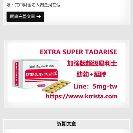
法。其中財金名人謝金河在個…
颱
閱讀完整文章
風
假
小
確
幸？
經
濟
大
不
幸！
近期文章