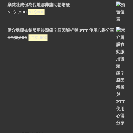
樂威壯成份為伐地那非能助勃增硬
原
目
NT$
1,600
NT$
800
始
前
價
價
常介勇膜衣錠服用後頭痛？原因解析與 PTT 使用心得分享
格：
格：
原
目
NT$
3,600
NT$
1,800
NT$1,600。
NT$800。
始
前
價
價
格：
格：
NT$3,600。
NT$1,800。