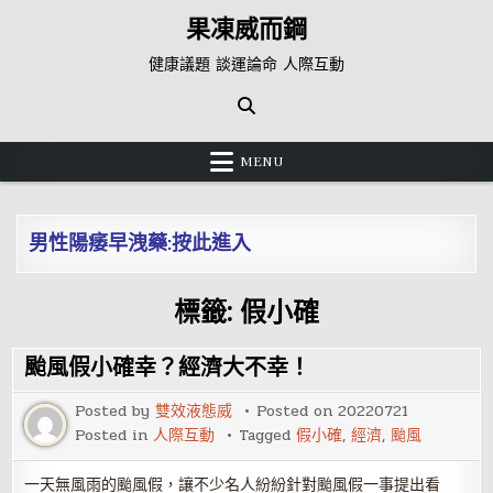
Skip
果凍威而鋼
to
content
健康議題 談運論命 人際互動
MENU
男性陽痿早洩藥:按此進入
標籤:
假小確
颱風假小確幸？經濟大不幸！
Posted by
雙效液態威
Posted on
20220721
Posted in
人際互動
Tagged
假小確
,
經濟
,
颱風
一天無風雨的颱風假，讓不少名人紛紛針對颱風假一事提出看