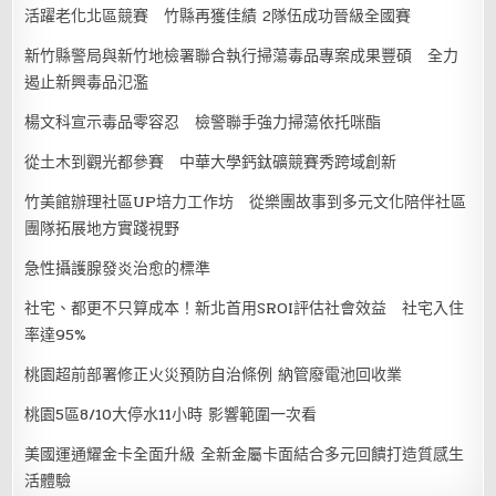
活躍老化北區競賽 竹縣再獲佳績 2隊伍成功晉級全國賽
新竹縣警局與新竹地檢署聯合執行掃蕩毒品專案成果豐碩 全力
遏止新興毒品氾濫
楊文科宣示毒品零容忍 檢警聯手強力掃蕩依托咪酯
從土木到觀光都參賽 中華大學鈣鈦礦競賽秀跨域創新
竹美館辦理社區UP培力工作坊 從樂團故事到多元文化陪伴社區
團隊拓展地方實踐視野
急性攝護腺發炎治愈的標準
社宅、都更不只算成本！新北首用SROI評估社會效益 社宅入住
率達95%
桃園超前部署修正火災預防自治條例 納管廢電池回收業
桃園5區8/10大停水11小時 影響範圍一次看
美國運通耀金卡全面升級 全新金屬卡面結合多元回饋打造質感生
活體驗