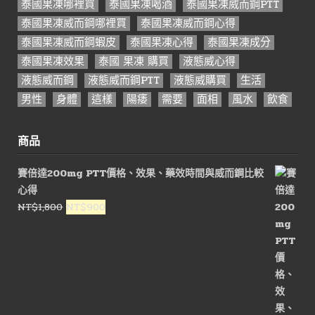
泰國果凍哪裡買
泰國果凍喝酒
泰國果凍威而鋼PTT
泰國果凍威而鋼哪裡買
泰國果凍威而鋼心得
泰國果凍威而鋼蝦皮
泰國果凍心得
泰國果凍成分
泰國果凍效果
泰國 果凍 購買
液態威心得
液態威而鋼
液態威而鋼PTT
液態威購買
生活
男性
身體
這樣
陽痿
需要
面相
風水
飲食
商品
賽倍達200mg PTT價格、效果、藥效時間與威而鋼比較
心得
原
目
NT$
1,800
NT$
900
始
前
價
價
格：
格：
NT$1,800。
NT$900。