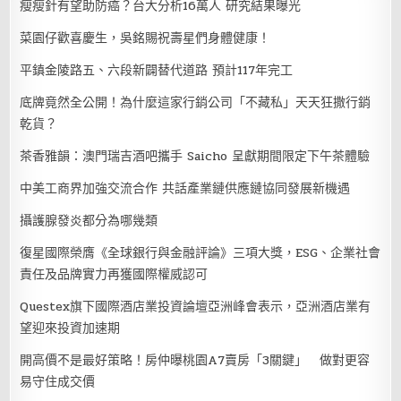
瘦瘦針有望助防癌？台大分析16萬人 研究結果曝光
菜園仔歡喜慶生，吳銘賜祝壽星們身體健康！
平鎮金陵路五、六段新闢替代道路 預計117年完工
底牌竟然全公開！為什麼這家行銷公司「不藏私」天天狂撒行銷
乾貨？
茶香雅韻：澳門瑞吉酒吧攜手 Saicho 呈獻期間限定下午茶體驗
中美工商界加強交流合作 共話產業鏈供應鏈協同發展新機遇
攝護腺發炎都分為哪幾類
復星國際榮膺《全球銀行與金融評論》三項大獎，ESG、企業社會
責任及品牌實力再獲國際權威認可
Questex旗下國際酒店業投資論壇亞洲峰會表示，亞洲酒店業有
望迎來投資加速期
開高價不是最好策略！房仲曝桃園A7賣房「3關鍵」 做對更容
易守住成交價