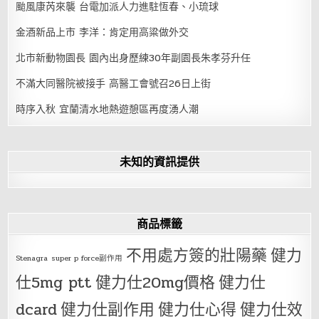
颱風康芮來襲 台電加派人力進駐恆春、小琉球
金酒新品上市 李洋：肯定用高粱做外交
北市新動物園長 園內出身歷練30年副園長朱孝芬升任
不滿大同醫院被接手 高醫工會號召26日上街
時序入秋 宜蘭清水地熱遊憩區再度湧人潮
未知的資訊提供
商品標籤
不用處方簽的壯陽藥
健力
Stenagra
super p force副作用
仕5mg ptt
健力仕20mg價格
健力仕
dcard
健力仕副作用
健力仕心得
健力仕效