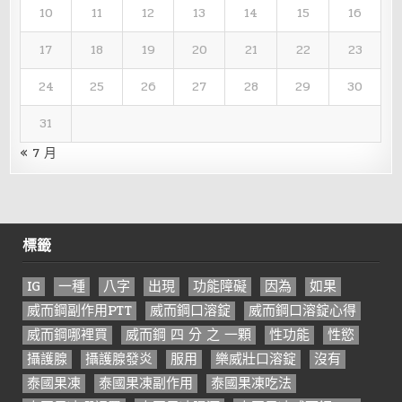
10
11
12
13
14
15
16
17
18
19
20
21
22
23
24
25
26
27
28
29
30
31
« 7 月
標籤
IG
一種
八字
出現
功能障礙
因為
如果
威而鋼副作用PTT
威而鋼口溶錠
威而鋼口溶錠心得
威而鋼哪裡買
威而鋼 四 分 之 一顆
性功能
性慾
攝護腺
攝護腺發炎
服用
樂威壯口溶錠
沒有
泰國果凍
泰國果凍副作用
泰國果凍吃法