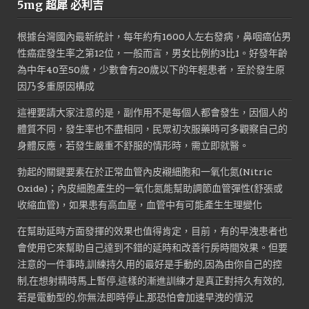
5mg 超犀 必利吉
根據台灣國內最新統計，每年約有1600人左右發病，鼻咽癌佔男
性癌症發生率之第12位，一般而言，男女比例約3比1。好發年齡
為中年40至50歲，少數會有20歲以下的年輕患者，至於發生原
因乃多重原因構成
這裡要請大家注意的是，副作用不是每個人都會發生，因個人的
體質不同，發生率也不盡相同，民眾初次服藥時可多觀察自己的
身體反應，若發生嚴重不舒服的情形時，需立即就醫。
勃起的關鍵要素在於正常血管內皮襯細胞和一氧化氮(Nitric
Oxide)；內皮細胞產生的一氧化氮能幫助調節血管彈性(舒張或
收縮血管)，如果患有高血壓，血管中有可能產生生理變化
在幫助延時方面發揮的效果也值得肯定，目前，有的早洩患者也
會使用它來幫助自己達到不錯的延時和改善行房時間效果。但要
注意的一件事時,訓練持久用的最好是手動的,因為由你自己的控
制,在想射精時馬上暫停,這樣的漸進訓練才是真正對持久有效的,
若是電動型的,你無法即時停止,那恐怕會加速早洩的情況