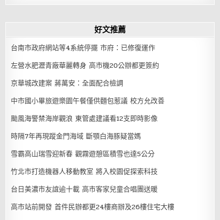
好文推薦
台南市政府網站等4系統停擺 市府：已修復運作
左營水肥瀝青廠華麗轉身 高市機20公辦都更簽約
京華城改建案 蔣萬安：全面配合檢調
中市國小畢旅遊樂園午餐僅供麵包惹議 校方允改善
颱風海警禁海岸觀浪 東管處建議看12支即時影像
時隔7年再現蹤金門海域 斷顎白海豚疑當媽
雪霸高山瑞雪迎新春 觀霧遊憩區積雪也達5公分
竹北市打造機器人移動教室 將入校園促探索科技
台日美濃市友誼逾十載 高市客家兒童合唱團送暖
高市站前開發 首件民辦都更24樓商辦及26樓住宅大樓