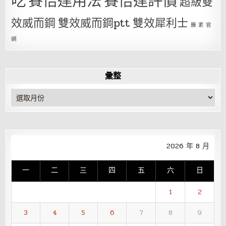
吃
賽倍達用法
賽倍達評價
超級雙
效威而鋼
雙效威而鋼ptt
雙效犀利士
騰 素 官
網
彙整
彙
整
2026 年 8 月
一
二
三
四
五
六
日
1
2
3
4
5
6
7
8
9