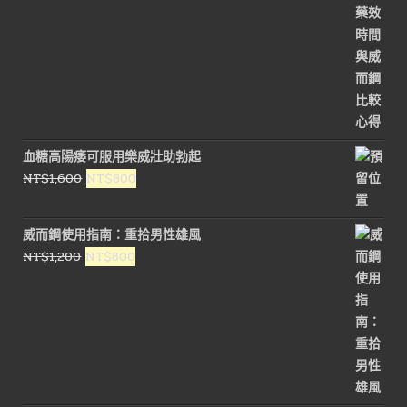
血糖高陽痿可服用樂威壯助勃起
原
目
NT$
1,600
NT$
800
始
前
價
價
威而鋼使用指南：重拾男性雄風
格：
格：
原
目
NT$
1,200
NT$
800
NT$1,600。
NT$800。
始
前
價
價
格：
格：
NT$1,200。
NT$800。