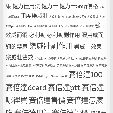
果
健力仕用法
健力士
健力士5mg價格
印度
印度樂威壯
小綠瓶plus
印度紅鑽
印度 綠 鑽
印度藍p
印度藍鑽
印度
強
藍鑽ptt
威而鋼副作用
威而鋼效果
威而鋼 正品
威而鋼用法
威而鋼購買
效威而鋼
必利勁
必利勁副作用
服用威而
樂威壯副作用
鋼的禁忌
樂威壯效果
樂威壯雙效
犀利士5mg改善夜間頻尿
犀利士5mg改善夜間頻尿 夜間頻
尿 晚上頻尿要吃什麼 尿不乾淨 頻尿原因 突然頻尿 頻尿原因 尿不乾淨男 尿不乾淨
賽倍達100
治療 夜間頻尿改善運動 尿不乾淨ptt 尿不乾淨定義
賽倍達dcard
賽倍達ptt
賽倍達
哪裡買
賽倍達售價
賽倍達怎麼