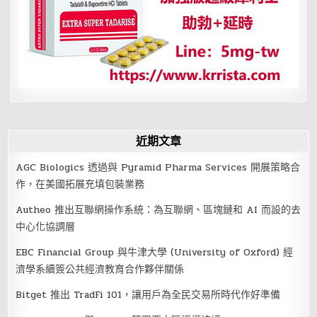
府
院
高
層
也
捲
入
近期文章
AGC Biologics 透過與 Pyramid Pharma Services 開展策略合
作，在美國拓展充填包裝業務
Autheo 推出互聯網操作系統：為互聯網、區塊鏈和 AI 而設的去
中心化協調層
EBC Financial Group 與牛津大學 (University of Oxford) 經
濟學系續簽公共經濟教育合作夥伴關係
Bitget 推出 TradFi 101，讓用戶為全民交易所時代作好準備